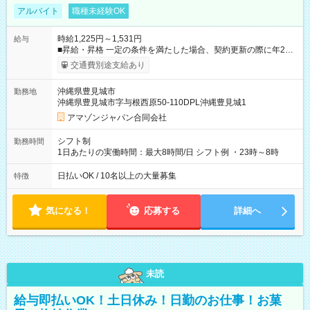
アルバイト
職種未経験OK
時給1,225円～1,531円
給与
■昇給・昇格 一定の条件を満たした場合、契約更新の際に年2回
まで昇給の機会があります。 ■正社員登用制度あり ※月末締/翌
交通費別途支給あり
月25日支払い ※時間外手当、別途支給 ※深夜割増賃金 (22:00～
翌5:00までは時給が25%UPします) ☆給与前払い制度有！
沖縄県豊見城市
勤務地
☆Amazon直雇用で安定して働けます！ 【試用期間】試用期間
沖縄県豊見城市字与根西原50-110DPL沖縄豊見城1
あり 試用期間の長さ：1週間 雇用形態、給与は本採用時と同じ
です。
アマゾンジャパン合同会社
シフト制
勤務時間
1日あたりの実働時間：最大8時間/日 シフト例 ・23時～8時
日払いOK / 10名以上の大量募集
特徴
気になる！
応募する
詳細へ
未読
給与即払いOK！土日休み！日勤のお仕事！お菓