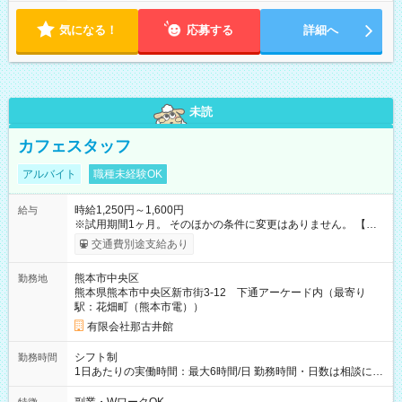
気になる！
応募する
詳細へ
未読
カフェスタッフ
アルバイト
職種未経験OK
時給1,250円～1,600円
給与
※試用期間1ヶ月。 そのほかの条件に変更はありません。 【試
用期間】試用期間あり 試用期間の長さ：1ヶ月 雇用形態、給与
交通費別途支給あり
は本採用時と同じです。
熊本市中央区
勤務地
熊本県熊本市中央区新市街3-12 下通アーケード内（最寄り
駅：花畑町（熊本市電））
有限会社那古井館
シフト制
勤務時間
1日あたりの実働時間：最大6時間/日 勤務時間・日数は相談に応
じます。 ★土日が入れる方を募集しています！