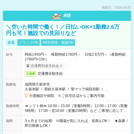
掲載日：2026.08.07
未読
＼空いた時間で働く！／日払いOK×1勤務2.6万
円も可！施設での見回りなど
派遣
ブランクOK
WEB登録・面接OK
時給1450円～ 夜勤時給1760円～ 日収2.6万円～（夜勤時給
給与
1760円×15h）
交通費別途支給あり
交通費全額支給
交通費
福岡県久留米市
勤務地
久留米駅
/
西鉄久留米駅
/
聖マリア病院前駅
/
…
介護施設や病院 ※ご自宅近辺からご案内可能
≪シフト例≫ 10:00～15:00（実働5時間） 12:00～17:00（実働
勤務時間
5時間） 17:00～翌10:00（実働15時間）など ご希望に応じて、
働く時間は調整できます！ お気軽に担当へ相談ください！
3ヵ月までの短期 ※職場が気に入れば、長期もOK！ ★急募！
期間
即日勤務もOK！