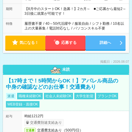
と休みを合わせたい」 「余裕を持って夕飯の準備がしたい」
「できれば残業はしたくない」 など、ご希望を教えてください
【8月中のスタートOK！急募！】2カ月～ ■ご応募から最短2～
期間
ね。 ※Wワーク希望の方へ 今ご覧のお仕事で希望する勤務時間
3日後に就業が可能です！
と、もう1つのお仕事の勤務時間。 合計で週40時間を超える場
合は応募できません。
履歴書不要
/
40～50代活躍中
/
服装自由
/
シフト勤務
/
10名以
特徴
上の大量募集
/
電話対応なし
/
パソコンスキル不要
気になる！
応募する
詳細へ
掲載日：2026.08.07
未読
【17時まで！5時間からOK！】アパレル商品の
中身の確認などのお仕事！交通費あり
派遣
職種未経験OK
社会人未経験OK
大学生歓迎
ブランクOK
WEB登録・面接OK
時給1212円
給与
交通費別途支給あり
交通費支給あり（500円/日）
交通費