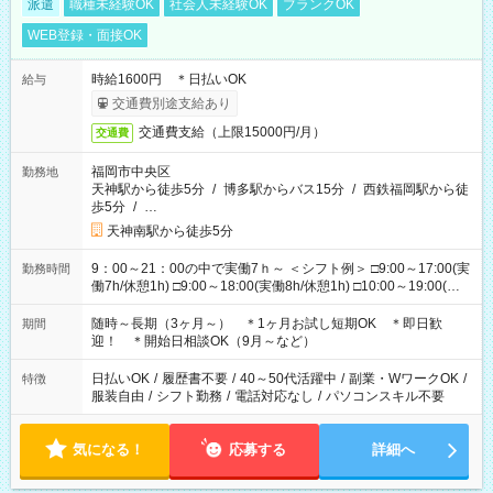
派遣
職種未経験OK
社会人未経験OK
ブランクOK
WEB登録・面接OK
時給1600円 ＊日払いOK
給与
交通費別途支給あり
交通費支給（上限15000円/月）
交通費
福岡市中央区
勤務地
天神駅から徒歩5分
/
博多駅からバス15分
/
西鉄福岡駅から徒
歩5分
/
…
天神南駅から徒歩5分
9：00～21：00の中で実働7ｈ～ ＜シフト例＞ □9:00～17:00(実
勤務時間
働7h/休憩1h) □9:00～18:00(実働8h/休憩1h) □10:00～19:00(実
働8h/休憩1h) □11:00～20:00(実働8h/休憩1h) □12:00～20:00(実
働7h/休憩1h) □12:00～21:00(実働7h/休憩1h) ＊固定OK ＊選べ
随時～長期（3ヶ月～） ＊1ヶ月お試し短期OK ＊即日歓
期間
る時間帯！
迎！ ＊開始日相談OK（9月～など）
日払いOK
/
履歴書不要
/
40～50代活躍中
/
副業・WワークOK
/
特徴
服装自由
/
シフト勤務
/
電話対応なし
/
パソコンスキル不要
気になる！
応募する
詳細へ