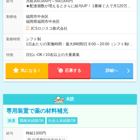
月給300,000円～500,000円
給与
★配達個数が増えるとさらに給与UP！ 1番稼ぐ人で月120万ほ
ど！ ・主要都市エリア 月収55万円／週5日稼働 月収65万~112
万円／週6日稼働 ・地方郊外エリア 月収40万円／週5日稼働 月
福岡市中央区
勤務地
収40万円~50万円／週6日稼働 ＜モデルイメージ＞ ■月収50万
福岡県福岡市中央区
円 (27歳男性/江東区在住)※元建築関係 1日150個配達×25日勤務
JCSロジスコ株式会社
(日休み) ■月収80万円(43歳男性/墨田区在住)※元営業 1日200個
配達×25日勤務(月休み) 【試用期間】試用期間なし
シフト制
勤務時間
1日あたりの実働時間：最大8時間/日 8:00～20:00（シフト制/実
働8時間） ※週5日勤務（場所次第では週4も有り） ※配達状況
によって時間外での勤務可能性有り ※案件により多少の前後あ
日払いOK / 10名以上の大量募集
特徴
り ※配達が完了次第、帰社OKです
気になる！
応募する
詳細へ
未読
専用装置で薬の材料補充
派遣
職種未経験OK
社会人未経験OK
時給1300円
給与