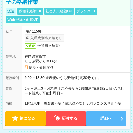
子の格納作業
派遣
職種未経験OK
社会人未経験OK
ブランクOK
WEB登録・面接OK
時給1150円
給与
交通費別途支給あり
交通費支給有り
交通費
福岡県古賀市
勤務地
ししぶ駅から車14分
物流・倉庫関係
9:00～13:30 ※表記のうち実働4時間30分です。
勤務時間
1ヶ月以上3ヶ月未満【ご応募から1週間以内(最短2日目)のスピ
期間
ード就業が可能】即日～
日払いOK
/
履歴書不要
/
電話対応なし
/
パソコンスキル不要
特徴
気になる！
応募する
詳細へ