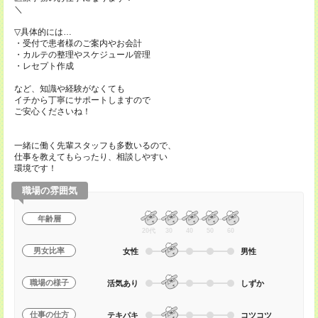
＼
▽具体的には…
・受付で患者様のご案内やお会計
・カルテの整理やスケジュール管理
・レセプト作成
など、知識や経験がなくても
イチから丁寧にサポートしますので
ご安心くださいね！
一緒に働く先輩スタッフも多数いるので、
仕事を教えてもらったり、相談しやすい
環境です！
職場の雰囲気
年齢層
20代
30
40
50
60
男女比率
女性
男性
職場の様子
活気あり
しずか
仕事の仕方
テキパキ
コツコツ