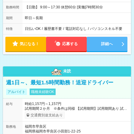
【日勤】 9:00～17:30 休憩60分 [実働]7時間30分
勤務時間
即日～長期
期間
日払いOK
/
履歴書不要
/
電話対応なし
/
パソコンスキル不要
特徴
気になる！
応募する
詳細へ
未読
週1日～、最短1.5時間勤務！送迎ドライバー
アルバイト
職種未経験OK
時給1,157円～1,157円
給与
試用期間２か月 ※条件は同様 【試用期間】試用期間あり 試用
期間の長さ：2ヶ月 雇用形態、給与は本採用時と同じです。
交通費別途支給あり
福岡市早良区
勤務地
福岡県福岡市早良区小田部1-22-25