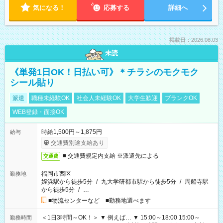
気になる！
応募する
詳細へ
掲載日：2026.08.03
未読
《単発1日OK！日払い可》＊チラシのモクモク
シール貼り
派遣
職種未経験OK
社会人未経験OK
大学生歓迎
ブランクOK
WEB登録・面接OK
時給1,500円～1,875円
給与
交通費別途支給あり
■ 交通費規定内支給 ※派遣先による
交通費
福岡市西区
勤務地
姪浜駅から徒歩5分
/
九大学研都市駅から徒歩5分
/
周船寺駅
から徒歩5分
/
…
■物流センターなど ■勤務地選べます
＜1日3時間～OK！＞ ▼ 例えば… ▼ 15:00～18:00 15:00～
勤務時間