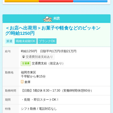
未読
＜お店へ出荷用＞お菓子や軽食などのピッキン
グ/時給1250円
派遣
職種未経験OK
ブランクOK
時給1250円 日額平均1万円/月額21万円
給与
交通費別途支給あり
交通費支給（規定あり）
交通費
福岡市東区
勤務地
千早駅から車15分
倉庫
【日勤】5勤2休 8:30～17:30（実働8時間/休憩60分）
勤務時間
・長期 ・即日スタートOK！
期間
シフト勤務
/
電話対応なし
特徴