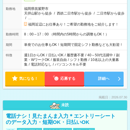
福岡県筑紫野市
勤務地
天拝山駅から徒歩
/
西鉄二日市駅から徒歩
/
二日市駅から徒歩
/
…
福岡近辺にお仕事あり！ご希望の勤務地をご紹介します！
8：00～17：00 （時間内の5時間からの調整もOK！）
勤務時間
単発でのお仕事もOK！短期間で固定シフト勤務なども大歓迎！
期間
週1日からOK
/
日払いOK
/
履歴書不要
/
40～50代活躍中
/
副
特徴
業・WワークOK
/
服装自由
/
シフト勤務
/
10名以上の大量募
集
/
電話対応なし
/
パソコンスキル不要
気になる！
応募する
詳細へ
掲載日：2026.07.30
未読
電話ナシ！見たまんま入力＊エントリーシート
のデータ入力・短期OK・日払いOK