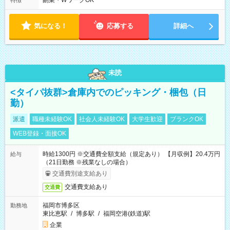
副業・WワークOK
特徴
気になる！
応募する
詳細へ
未読
<タイパ抜群>倉庫内でのピッキング・梱包（日
勤）
派遣
職種未経験OK
社会人未経験OK
大学生歓迎
ブランクOK
WEB登録・面接OK
時給1300円 ※交通費全額支給（規定あり） 【月収例】20.4万円
給与
（21日勤務 ※残業なしの場合）
交通費別途支給あり
交通費支給あり
交通費
福岡市博多区
勤務地
東比恵駅
/
博多駅
/
福岡空港(鉄道)駅
企業