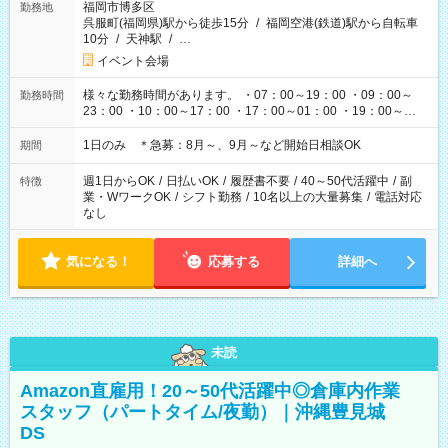
福岡市博多区
勤務地
呉服町(福岡県)駅から徒歩15分
/
福岡空港(鉄道)駅から自転車
10分
/
天神駅
/
…
イベント会場
様々な勤務時間があります。 ・07：00～19：00 ・09：00～
勤務時間
23：00 ・10：00～17：00 ・17：00～01：00 ・19：00～
03：00 etc イベント・ライブの開催時間によって変わりま
す。
1日のみ ＊急募：8月～、9月～など開始日相談OK
期間
週1日からOK
/
日払いOK
/
履歴書不要
/
40～50代活躍中
/
副
特徴
業・WワークOK
/
シフト勤務
/
10名以上の大量募集
/
電話対応
なし
気になる！
応募する
詳細へ
未読
Amazon直雇用！20～50代活躍中◎倉庫内作業
スタッフ（パートタイム/夜勤）｜沖縄豊見城
DS