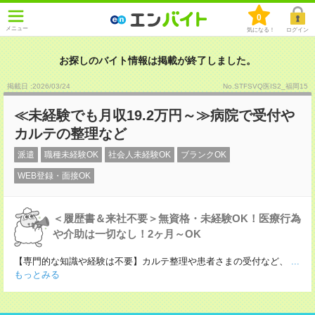
0
メニュー
気になる！
ログイン
お探しのバイト情報は掲載が終了しました。
掲載日 :2026
/
03
/
24
No.STFSVQ医IS2_福岡15
≪未経験でも月収19.2万円～≫病院で受付や
カルテの整理など
派遣
職種未経験OK
社会人未経験OK
ブランクOK
WEB登録・面接OK
＜履歴書＆来社不要＞無資格・未経験OK！医療行為
や介助は一切なし！2ヶ月～OK
【専門的な知識や経験は不要】カルテ整理や患者さまの受付など、
...
もっとみる