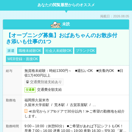
あなたの閲覧履歴からのオススメ
掲載日：2026.08.05
未読
【オープニング募集】おばあちゃんのお散歩付
き添いも仕事の1つ
派遣
職種未経験OK
社会人未経験OK
ブランクOK
WEB登録・面接OK
無資格未経験：時給1300円～ ■週払いOK ■扶養内OK ■日
給与
収1万400円以上
交通費別途支給あり
交通費全額支給
交通費
福岡県久留米市
勤務地
久留米大学前駅
/
荒木駅
/
古賀茶屋駅
/
…
≪自宅からドアtoドアで30分以内！≫ご希望の勤務地を紹介
します。
9:00～18:00（休憩60分） ■ご希望があれば下記シフトもOK！
勤務時間
早番 7:00～16:00 遅番 10:00～19:00 夜勤 16:30～翌9:30 「家族