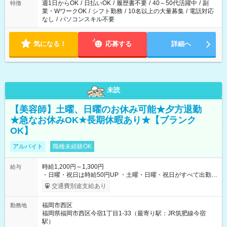
週1日からOK
/
日払いOK
/
履歴書不要
/
40～50代活躍中
/
副
特徴
業・WワークOK
/
シフト勤務
/
10名以上の大量募集
/
電話対応
なし
/
パソコンスキル不要
気になる！
応募する
詳細へ
未読
【美容師】土曜、日曜のお休み可能★夕方退勤
★急なお休みOK★長期休暇あり★【ブランク
OK】
アルバイト
職種未経験OK
時給1,200円～1,300円
給与
・日曜・祝日は時給50円UP ・土曜・日曜・祝日がすべて出勤可
能な方は、日曜・祝日の時給1,300円（入社から半年間は時給
交通費別途支給あり
1,250円になります) 【試用期間】試用期間あり 試用期間の長
さ：6ヶ月 ※ 雇用形態と給与に、本採用時と異なる部分があり
福岡市西区
勤務地
ます。 雇用形態：本採用時と同じです。 給与：時給 1,200
福岡県福岡市西区今宿1丁目1-33（最寄り駅：JR筑肥線今宿
円 ～ 1,250円
駅）