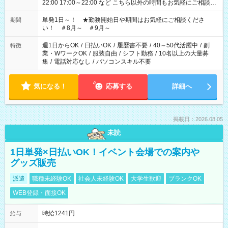
22:00 17:00～22:00 など こちら以外の時間もお気軽にご相談く
ださい！
単発1日～！ ★勤務開始日や期間はお気軽にご相談くださ
期間
い！ ＃8月～ ＃9月～
週1日からOK
/
日払いOK
/
履歴書不要
/
40～50代活躍中
/
副
特徴
業・WワークOK
/
服装自由
/
シフト勤務
/
10名以上の大量募
集
/
電話対応なし
/
パソコンスキル不要
気になる！
応募する
詳細へ
掲載日：2026.08.05
未読
1日単発×日払いOK！イベント会場での案内や
グッズ販売
派遣
職種未経験OK
社会人未経験OK
大学生歓迎
ブランクOK
WEB登録・面接OK
時給1241円
給与