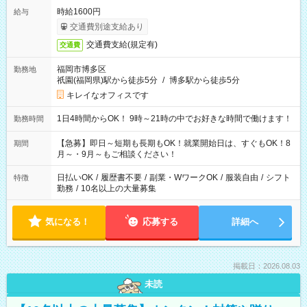
時給1600円
給与
交通費別途支給あり
交通費支給(規定有)
交通費
福岡市博多区
勤務地
祇園(福岡県)駅から徒歩5分
/
博多駅から徒歩5分
キレイなオフィスです
1日4時間からOK！ 9時～21時の中でお好きな時間で働けます！
勤務時間
【急募】即日～短期も長期もOK！就業開始日は、すぐもOK！8
期間
月～・9月～もご相談ください！
日払いOK
/
履歴書不要
/
副業・WワークOK
/
服装自由
/
シフト
特徴
勤務
/
10名以上の大量募集
気になる！
応募する
詳細へ
掲載日：2026.08.03
未読