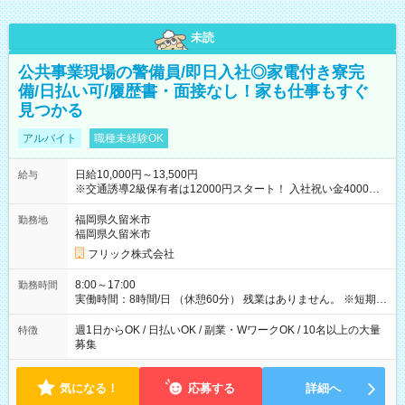
未読
公共事業現場の警備員/即日入社◎家電付き寮完
備/日払い可/履歴書・面接なし！家も仕事もすぐ
見つかる
アルバイト
職種未経験OK
日給10,000円～13,500円
給与
※交通誘導2級保有者は12000円スタート！ 入社祝い金4000円
【試用期間】試用期間なし
福岡県久留米市
勤務地
福岡県久留米市
フリック株式会社
8:00～17:00
勤務時間
実働時間：8時間/日 （休憩60分） 残業はありません。 ※短期の
募集は行っておりません。予めご了承くださいませ。
週1日からOK / 日払いOK / 副業・WワークOK / 10名以上の大量
特徴
募集
気になる！
応募する
詳細へ