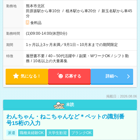
熊本市北区
勤務地
田原坂駅から車10分
/
植木駅から車20分
/
新玉名駅から車45
分
食料品
(1)09:00-14:00(休憩0分)
勤務時間
1ヶ月以上3ヶ月未満／9月1日～10月末までの期間限定
期間
履歴書不要
/
40～50代活躍中
/
副業・WワークOK
/
シフト勤
特徴
務
/
10名以上の大量募集
気になる！
応募する
詳細へ
掲載日：2026.08.06
未読
わんちゃん・ねこちゃんなど＊ペットの識別番
号15桁の入力
派遣
職種未経験OK
大学生歓迎
ブランクOK