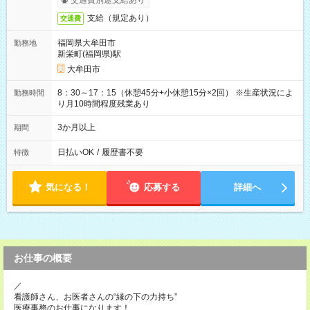
交通費別途支給あり
支給（規定あり）
交通費
福岡県大牟田市
勤務地
新栄町(福岡県)駅
大牟田市
8：30～17：15（休憩45分+小休憩15分×2回） ※生産状況によ
勤務時間
り月10時間程度残業あり
3か月以上
期間
日払いOK
/
履歴書不要
特徴
気になる！
応募する
詳細へ
お仕事の概要
／
看護師さん、お医者さんの“縁の下の力持ち”
医療事務のお仕事になります！