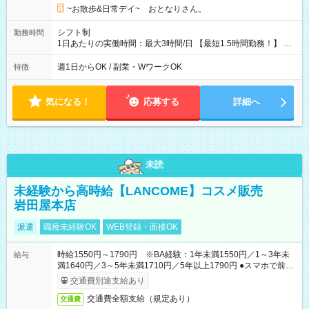
~お散歩&日常デイ~ おとなりさん。
シフト制
勤務時間
1日あたりの実働時間：最大3時間/日 【最短1.5時間勤務！】 基
本的に朝8:00～9:30と夕方16:30～18:00 週1日、土日のみな
ど、午前午後どちらかの勤務も可能です。
週1日からOK / 副業・WワークOK
特徴
気になる！
応募する
詳細へ
未読
未経験から高時給【LANCOME】コスメ販売
岩田屋本店
派遣
職種未経験OK
WEB登録・面接OK
時給1550円～1790円 ※BA経験：1年未満1550円／1～3年未
給与
満1640円／3～5年未満1710円／5年以上1790円 ●スマホで前払
いOK（※上限、条件あり）
交通費別途支給あり
交通費全額支給（規定あり）
交通費