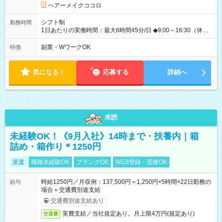
ヘアーメイクココロ
シフト制
勤務時間
1日あたりの実働時間：最大6時間45分/日 ◆9:00～16:30（休憩
45分） ◇週2日~OK！！ ◆残業レッスン一切なし ◇休みの日の
講習参加、モデルハント一切なし ☆★☆★☆★☆★☆ 上記の条件
副業・WワークOK
特徴
以外でも、 午前のみ、午後のみ、フルタイムなど、 就業時間の
ご希望があったらぜひご相談ください！ もちろん、週の出勤日
数も相談OKです！ ☆★☆★☆★☆★☆★☆
気になる！
応募する
詳細へ
未読
未経験OK！《9月入社》14時まで・扶養内｜箱
詰め・箱作り＊1250円
派遣
職種未経験OK
ブランクOK
WEB登録・面接OK
時給1250円／月収例：137,500円＝1,250円×5時間×22日勤務の
給与
場合＋交通費別途支給
交通費別途支給あり
実費支給／当社規定あり。月上限4万円(規定あり)
交通費