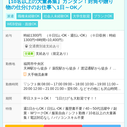
【10名以上の大量募集】カンタン！封筒や贈り
物の仕分けのお仕事＼1日～OK／
派遣
職種未経験OK
社会人未経験OK
大学生歓迎
ブランクOK
WEB登録・面接OK
時給1300円 （※日払いOK・週払いOK）（※日収例：時給
給与
1300円×8時間=10,400円）
交通費別途支給あり
支給あり（規定あり）
交通費
福岡市中央区
勤務地
天神駅から徒歩
/
薬院駅から徒歩
/
渡辺通駅から徒歩
/
…
大手物流倉庫
▽シフト例 08:00～17:00 09:00～18:00 10:00～19:00 11:00～
勤務時間
20:00 12:00～21:00 21:00～翌6:00...などその他にも沢山時間が
ございます！ 基本は実働8時間（休憩1時間）がメインですが、
他にもご希望があればご相談ください！
即日スタートOK！ “1日だけ”も大歓迎です！！
期間
週1日からOK
/
日払いOK
/
履歴書不要
/
40～50代活躍中
/
副
特徴
業・WワークOK
/
服装自由
/
シフト勤務
/
10名以上の大量募
集
/
電話対応なし
/
パソコンスキル不要