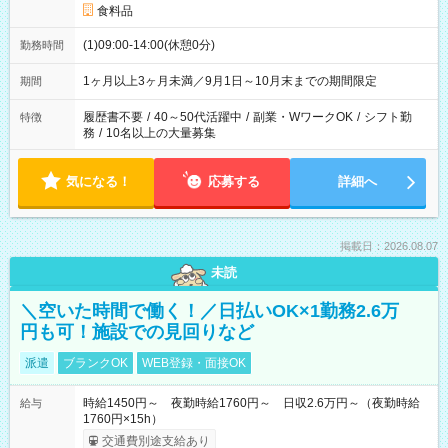
食料品
(1)09:00-14:00(休憩0分)
勤務時間
1ヶ月以上3ヶ月未満／9月1日～10月末までの期間限定
期間
履歴書不要
/
40～50代活躍中
/
副業・WワークOK
/
シフト勤
特徴
務
/
10名以上の大量募集
気になる！
応募する
詳細へ
掲載日：2026.08.07
未読
＼空いた時間で働く！／日払いOK×1勤務2.6万
円も可！施設での見回りなど
派遣
ブランクOK
WEB登録・面接OK
時給1450円～ 夜勤時給1760円～ 日収2.6万円～（夜勤時給
給与
1760円×15h）
交通費別途支給あり