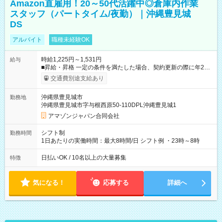
Amazon直雇用！20～50代活躍中◎倉庫内作業
スタッフ（パートタイム/夜勤）｜沖縄豊見城
DS
アルバイト
職種未経験OK
時給1,225円～1,531円
給与
■昇給・昇格 一定の条件を満たした場合、契約更新の際に年2回
まで昇給の機会があります。 ■正社員登用制度あり ※月末締/翌
交通費別途支給あり
月25日支払い ※時間外手当、別途支給 ※深夜割増賃金 (22:00～
翌5:00までは時給が25%UPします) ☆給与前払い制度有！
沖縄県豊見城市
勤務地
☆Amazon直雇用で安定して働けます！ 【試用期間】試用期間
沖縄県豊見城市字与根西原50-110DPL沖縄豊見城1
あり 試用期間の長さ：1週間 雇用形態、給与は本採用時と同じ
です。
アマゾンジャパン合同会社
シフト制
勤務時間
1日あたりの実働時間：最大8時間/日 シフト例 ・23時～8時
日払いOK / 10名以上の大量募集
特徴
気になる！
応募する
詳細へ