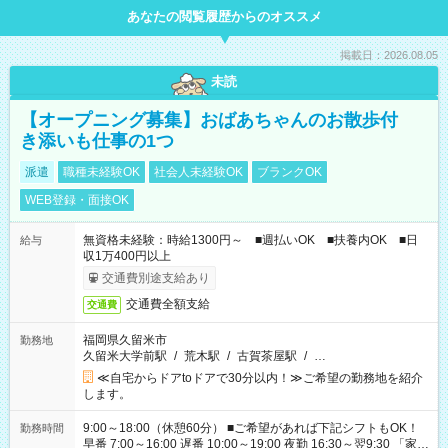
あなたの閲覧履歴からのオススメ
掲載日：2026.08.05
未読
【オープニング募集】おばあちゃんのお散歩付
き添いも仕事の1つ
派遣
職種未経験OK
社会人未経験OK
ブランクOK
WEB登録・面接OK
無資格未経験：時給1300円～ ■週払いOK ■扶養内OK ■日
給与
収1万400円以上
交通費別途支給あり
交通費全額支給
交通費
福岡県久留米市
勤務地
久留米大学前駅
/
荒木駅
/
古賀茶屋駅
/
…
≪自宅からドアtoドアで30分以内！≫ご希望の勤務地を紹介
します。
9:00～18:00（休憩60分） ■ご希望があれば下記シフトもOK！
勤務時間
早番 7:00～16:00 遅番 10:00～19:00 夜勤 16:30～翌9:30 「家族