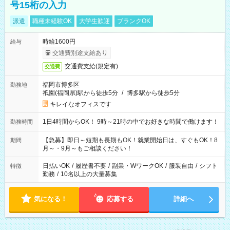
号15桁の入力
派遣
職種未経験OK
大学生歓迎
ブランクOK
時給1600円
給与
交通費別途支給あり
交通費支給(規定有)
交通費
福岡市博多区
勤務地
祇園(福岡県)駅から徒歩5分
/
博多駅から徒歩5分
キレイなオフィスです
1日4時間からOK！ 9時～21時の中でお好きな時間で働けます！
勤務時間
【急募】即日～短期も長期もOK！就業開始日は、すぐもOK！8
期間
月～・9月～もご相談ください！
日払いOK
/
履歴書不要
/
副業・WワークOK
/
服装自由
/
シフト
特徴
勤務
/
10名以上の大量募集
気になる！
応募する
詳細へ