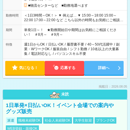
■物流センターなど ■勤務地選べます
＜1日3時間～OK！＞ ▼ 例えば… ▼ 15:00～18:00 15:00～
勤務時間
22:00 17:00～22:00 など こちら以外の時間もお気軽にご相談く
ださい！
単発1日～！ ★勤務開始日や期間はお気軽にご相談くださ
期間
い！ ＃8月～ ＃9月～
週1日からOK
/
日払いOK
/
履歴書不要
/
40～50代活躍中
/
副
特徴
業・WワークOK
/
服装自由
/
シフト勤務
/
10名以上の大量募
集
/
電話対応なし
/
パソコンスキル不要
気になる！
応募する
詳細へ
掲載日：2026.08.05
未読
1日単発×日払いOK！イベント会場での案内や
グッズ販売
派遣
職種未経験OK
社会人未経験OK
大学生歓迎
ブランクOK
WEB登録・面接OK