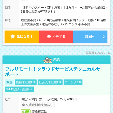
と休みを合わせたい」 「余裕を持って夕飯の準備がしたい」
「できれば残業はしたくない」 など、ご希望を教えてください
【8月中のスタートOK！急募！】2カ月～ ■ご応募から最短2～
期間
ね。 ※Wワーク希望の方へ 今ご覧のお仕事で希望する勤務時間
3日後に就業が可能です！
と、もう1つのお仕事の勤務時間。 合計で週40時間を超える場
合は応募できません。
履歴書不要
/
40～50代活躍中
/
服装自由
/
シフト勤務
/
10名以
特徴
上の大量募集
/
電話対応なし
/
パソコンスキル不要
気になる！
応募する
詳細へ
掲載日：2026.07.31
未読
フルリモート！クラウドサービステクニカルサ
ポート
派遣
職種未経験OK
社会人未経験OK
ブランクOK
WEB登録・面接OK
時給1700円+交 【月収例】27万2000円
給与
交通費別途支給あり
交通費支給
交通費