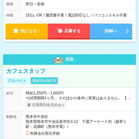
即日～長期
期間
日払いOK
/
履歴書不要
/
電話対応なし
/
パソコンスキル不要
特徴
気になる！
応募する
詳細へ
未読
カフェスタッフ
アルバイト
職種未経験OK
時給1,250円～1,600円
給与
※試用期間1ヶ月。 そのほかの条件に変更はありません。 【試
用期間】試用期間あり 試用期間の長さ：1ヶ月 雇用形態、給与
交通費別途支給あり
は本採用時と同じです。
熊本市中央区
勤務地
熊本県熊本市中央区新市街3-12 下通アーケード内（最寄り
駅：花畑町（熊本市電））
有限会社那古井館