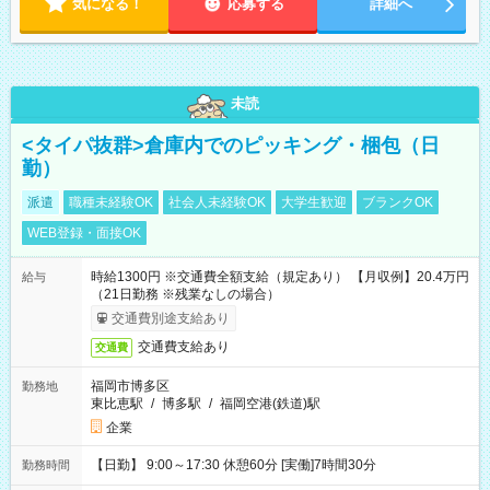
気になる！
応募する
詳細へ
未読
<タイパ抜群>倉庫内でのピッキング・梱包（日
勤）
派遣
職種未経験OK
社会人未経験OK
大学生歓迎
ブランクOK
WEB登録・面接OK
時給1300円 ※交通費全額支給（規定あり） 【月収例】20.4万円
給与
（21日勤務 ※残業なしの場合）
交通費別途支給あり
交通費支給あり
交通費
福岡市博多区
勤務地
東比恵駅
/
博多駅
/
福岡空港(鉄道)駅
企業
【日勤】 9:00～17:30 休憩60分 [実働]7時間30分
勤務時間