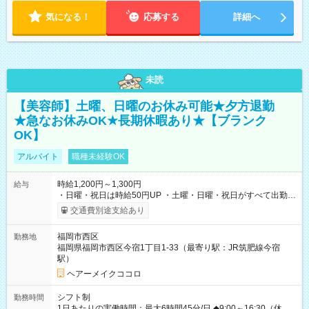
気になる！
応募する
詳細へ
未読
【美容師】土曜、日曜のお休み可能★夕方退勤
★急なお休みOK★長期休暇あり★【ブランク
OK】
アルバイト
職種未経験OK
時給1,200円～1,300円
給与
・日曜・祝日は時給50円UP ・土曜・日曜・祝日がすべて出勤可
能な方は、日曜・祝日の時給1,300円（入社から半年間は時給
交通費別途支給あり
1,250円になります) 【試用期間】試用期間あり 試用期間の長
さ：6ヶ月 ※ 雇用形態と給与に、本採用時と異なる部分があり
福岡市西区
勤務地
ます。 雇用形態：本採用時と同じです。 給与：時給 1,200
福岡県福岡市西区今宿1丁目1-33（最寄り駅：JR筑肥線今宿
円 ～ 1,250円
駅）
ヘアーメイクココロ
シフト制
勤務時間
1日あたりの実働時間：最大6時間45分/日 ◆9:00～16:30（休憩