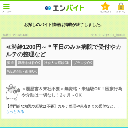
0
メニュー
気になる！
ログイン
お探しのバイト情報は掲載が終了しました。
掲載日 :2026
/
04
/
08
No.STFSVQ医IS1_福岡20
≪時給1200円～＊平日のみ≫病院で受付やカ
ルテの整理など
派遣
職種未経験OK
社会人未経験OK
ブランクOK
WEB登録・面接OK
＜履歴書＆来社不要＞無資格・未経験OK！医療行為
や介助は一切なし！2ヶ月～OK
【専門的な知識や経験は不要】カルテ整理や患者さまの受付など、
...
もっとみる