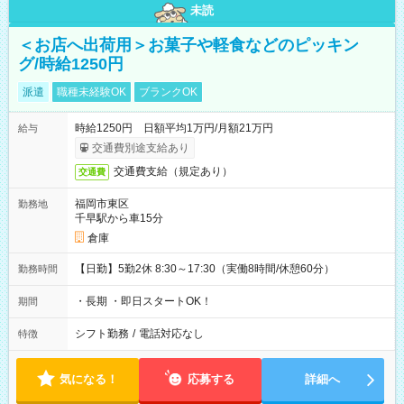
未読
＜お店へ出荷用＞お菓子や軽食などのピッキン
グ/時給1250円
派遣
職種未経験OK
ブランクOK
時給1250円 日額平均1万円/月額21万円
給与
交通費別途支給あり
交通費支給（規定あり）
交通費
福岡市東区
勤務地
千早駅から車15分
倉庫
【日勤】5勤2休 8:30～17:30（実働8時間/休憩60分）
勤務時間
・長期 ・即日スタートOK！
期間
シフト勤務
/
電話対応なし
特徴
気になる！
応募する
詳細へ