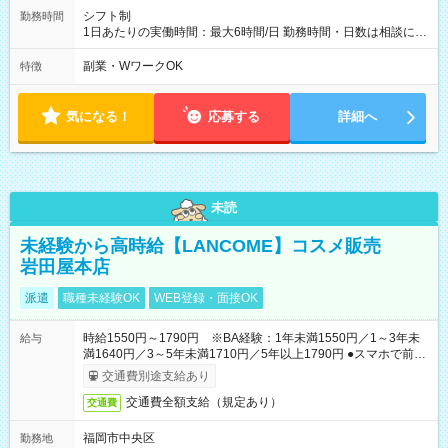
シフト制
勤務時間
1日あたりの実働時間：最大6時間/日 勤務時間・日数は相談に応
じます。 ★土日が入れる方を募集しています！
副業・WワークOK
特徴
気になる！
応募する
詳細へ
未読
未経験から高時給【LANCOME】コスメ販売
岩田屋本店
派遣
職種未経験OK
WEB登録・面接OK
時給1550円～1790円 ※BA経験：1年未満1550円／1～3年未
給与
満1640円／3～5年未満1710円／5年以上1790円 ●スマホで前払
いOK（※上限、条件あり）
交通費別途支給あり
交通費全額支給（規定あり）
交通費
福岡市中央区
勤務地