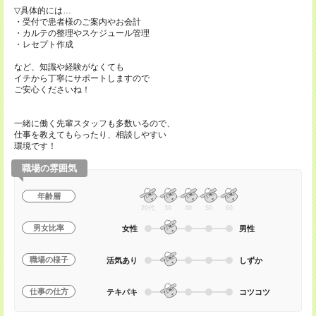
▽具体的には…
・受付で患者様のご案内やお会計
・カルテの整理やスケジュール管理
・レセプト作成
など、知識や経験がなくても
イチから丁寧にサポートしますので
ご安心くださいね！
一緒に働く先輩スタッフも多数いるので、
仕事を教えてもらったり、相談しやすい
環境です！
職場の雰囲気
年齢層
20代
30
40
50
60
男女比率
女性
男性
職場の様子
活気あり
しずか
仕事の仕方
テキパキ
コツコツ