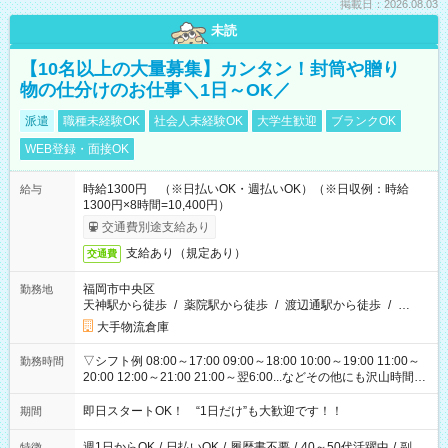
掲載日：2026.08.03
未読
【10名以上の大量募集】カンタン！封筒や贈り
物の仕分けのお仕事＼1日～OK／
派遣
職種未経験OK
社会人未経験OK
大学生歓迎
ブランクOK
WEB登録・面接OK
時給1300円 （※日払いOK・週払いOK）（※日収例：時給
給与
1300円×8時間=10,400円）
交通費別途支給あり
支給あり（規定あり）
交通費
福岡市中央区
勤務地
天神駅から徒歩
/
薬院駅から徒歩
/
渡辺通駅から徒歩
/
…
大手物流倉庫
▽シフト例 08:00～17:00 09:00～18:00 10:00～19:00 11:00～
勤務時間
20:00 12:00～21:00 21:00～翌6:00...などその他にも沢山時間が
ございます！ 基本は実働8時間（休憩1時間）がメインですが、
他にもご希望があればご相談ください！
即日スタートOK！ “1日だけ”も大歓迎です！！
期間
週1日からOK
/
日払いOK
/
履歴書不要
/
40～50代活躍中
/
副
特徴