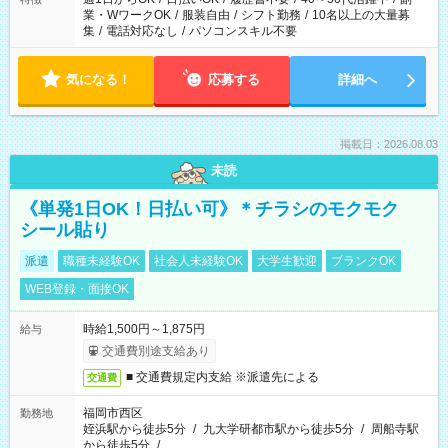
業・WワークOK
/
服装自由
/
シフト勤務
/
10名以上の大量募
集
/
電話対応なし
/
パソコンスキル不要
気になる！
応募する
詳細へ
掲載日：2026.08.03
未読
《単発1日OK！日払い可》＊チラシのモクモク
シール貼り
派遣
職種未経験OK
社会人未経験OK
大学生歓迎
ブランクOK
WEB登録・面接OK
時給1,500円～1,875円
給与
交通費別途支給あり
■ 交通費規定内支給 ※派遣先による
交通費
福岡市西区
勤務地
姪浜駅から徒歩5分
/
九大学研都市駅から徒歩5分
/
周船寺駅
から徒歩5分
/
…