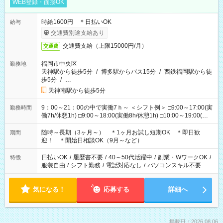
WEB登録・面接OK
時給1600円 ＊日払いOK
給与
交通費別途支給あり
交通費支給（上限15000円/月）
交通費
福岡市中央区
勤務地
天神駅から徒歩5分
/
博多駅からバス15分
/
西鉄福岡駅から徒
歩5分
/
…
天神南駅から徒歩5分
9：00～21：00の中で実働7ｈ～ ＜シフト例＞ □9:00～17:00(実
勤務時間
働7h/休憩1h) □9:00～18:00(実働8h/休憩1h) □10:00～19:00(実
働8h/休憩1h) □11:00～20:00(実働8h/休憩1h) □12:00～20:00(実
働7h/休憩1h) □12:00～21:00(実働7h/休憩1h) ＊固定OK ＊選べ
随時～長期（3ヶ月～） ＊1ヶ月お試し短期OK ＊即日歓
期間
る時間帯！
迎！ ＊開始日相談OK（9月～など）
日払いOK
/
履歴書不要
/
40～50代活躍中
/
副業・WワークOK
/
特徴
服装自由
/
シフト勤務
/
電話対応なし
/
パソコンスキル不要
気になる！
応募する
詳細へ
掲載日：2026.08.06