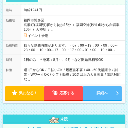
時給1241円
給与
福岡市博多区
勤務地
呉服町(福岡県)駅から徒歩15分
/
福岡空港(鉄道)駅から自転車
10分
/
天神駅
/
…
イベント会場
様々な勤務時間があります。 ・07：00～19：00 ・09：00～
勤務時間
23：00 ・10：00～17：00 ・17：00～01：00 ・19：00～
03：00 etc イベント・ライブの開催時間によって変わりま
す。
1日のみ ＊急募：8月～、9月～など開始日相談OK
期間
週1日からOK
/
日払いOK
/
履歴書不要
/
40～50代活躍中
/
副
特徴
業・WワークOK
/
シフト勤務
/
10名以上の大量募集
/
電話対応
なし
気になる！
応募する
詳細へ
未読