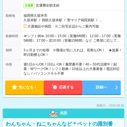
交通費全額支給
交通費
福岡県久留米市
勤務地
久留米駅
/
西鉄久留米駅
/
聖マリア病院前駅
/
…
介護施設や病院 ※ご自宅近辺からご案内可能
≪シフト例≫ 10:00～15:00（実働5時間） 12:00～17:00（実働
勤務時間
5時間） 17:00～翌10:00（実働15時間）など ご希望に応じて、
働く時間は調整できます！ お気軽に担当へ相談ください！
3ヵ月までの短期 ※職場が気に入れば、長期もOK！ ★急募！
期間
即日勤務もOK！
週1日からOK
/
日払いOK
/
履歴書不要
/
40～50代活躍中
/
副
特徴
業・WワークOK
/
シフト勤務
/
10名以上の大量募集
/
電話対応
なし
/
パソコンスキル不要
気になる！
応募する
詳細へ
掲載日：2026.08.06
未読
わんちゃん・ねこちゃんなど＊ペットの識別番