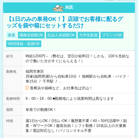
未読
【1日のみの単発OK！】店頭でお客様に配るグ
ッズを袋や箱にセットするだけ
派遣
職種未経験OK
社会人未経験OK
大学生歓迎
ブランクOK
WEB登録・面接OK
時給1200円～（弊社は、翌日が給料日！しかも、100％支給な
給与
ので働いた分がすぐにもらえる！）
福岡市東区
勤務地
貝塚(福岡県)駅から自転車10分
/
箱崎駅から自転車・バイク・
車15分
/
千早駅
/
…
香椎浜や箱崎など、お仕事先は沢山！
9：00～18：00 ■勤務地により就業時間は異なります
勤務時間
単発での勤務OK！
期間
週1日からOK
/
日払いOK
/
履歴書不要
/
40～50代活躍中
/
副
特徴
業・WワークOK
/
服装自由
/
シフト勤務
/
10名以上の大量募
集
/
電話対応なし
/
パソコンスキル不要