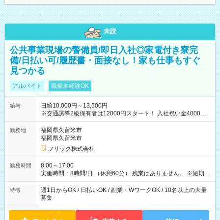
未読
公共事業現場の警備員/即日入社◎家電付き寮完
備/日払い可/履歴書・面接なし！家も仕事もすぐ
見つかる
アルバイト
職種未経験OK
日給10,000円～13,500円
給与
※交通誘導2級保有者は12000円スタート！ 入社祝い金4000円
【試用期間】試用期間なし
福岡県久留米市
勤務地
福岡県久留米市
フリック株式会社
8:00～17:00
勤務時間
実働時間：8時間/日 （休憩60分） 残業はありません。 ※短期の
募集は行っておりません。予めご了承くださいませ。
週1日からOK / 日払いOK / 副業・WワークOK / 10名以上の大量
特徴
募集