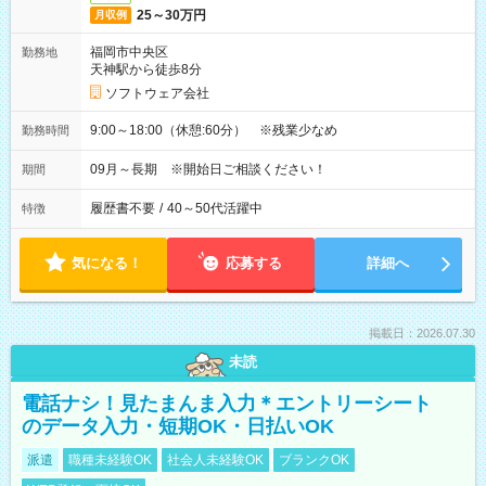
25～30万円
月収例
福岡市中央区
勤務地
天神駅から徒歩8分
ソフトウェア会社
9:00～18:00（休憩:60分） ※残業少なめ
勤務時間
09月～長期 ※開始日ご相談ください！
期間
履歴書不要
/
40～50代活躍中
特徴
気になる！
応募する
詳細へ
掲載日：2026.07.30
未読
電話ナシ！見たまんま入力＊エントリーシート
のデータ入力・短期OK・日払いOK
派遣
職種未経験OK
社会人未経験OK
ブランクOK