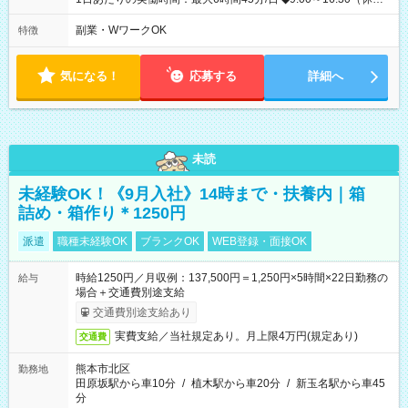
45分） ◇週2日~OK！！ ◆残業レッスン一切なし ◇休みの日の
講習参加、モデルハント一切なし ☆★☆★☆★☆★☆ 上記の条件
副業・WワークOK
特徴
以外でも、 午前のみ、午後のみ、フルタイムなど、 就業時間の
ご希望があったらぜひご相談ください！ もちろん、週の出勤日
数も相談OKです！ ☆★☆★☆★☆★☆★☆
気になる！
応募する
詳細へ
未読
未経験OK！《9月入社》14時まで・扶養内｜箱
詰め・箱作り＊1250円
派遣
職種未経験OK
ブランクOK
WEB登録・面接OK
時給1250円／月収例：137,500円＝1,250円×5時間×22日勤務の
給与
場合＋交通費別途支給
交通費別途支給あり
実費支給／当社規定あり。月上限4万円(規定あり)
交通費
熊本市北区
勤務地
田原坂駅から車10分
/
植木駅から車20分
/
新玉名駅から車45
分