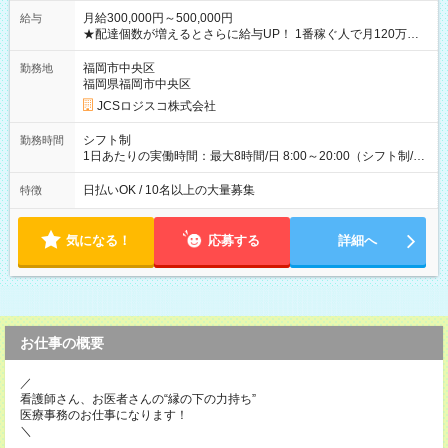
月給300,000円～500,000円
給与
★配達個数が増えるとさらに給与UP！ 1番稼ぐ人で月120万ほ
ど！ ・主要都市エリア 月収55万円／週5日稼働 月収65万~112
万円／週6日稼働 ・地方郊外エリア 月収40万円／週5日稼働 月
福岡市中央区
勤務地
収40万円~50万円／週6日稼働 ＜モデルイメージ＞ ■月収50万
福岡県福岡市中央区
円 (27歳男性/江東区在住)※元建築関係 1日150個配達×25日勤務
JCSロジスコ株式会社
(日休み) ■月収80万円(43歳男性/墨田区在住)※元営業 1日200個
配達×25日勤務(月休み) 【試用期間】試用期間なし
シフト制
勤務時間
1日あたりの実働時間：最大8時間/日 8:00～20:00（シフト制/実
働8時間） ※週5日勤務（場所次第では週4も有り） ※配達状況
によって時間外での勤務可能性有り ※案件により多少の前後あ
日払いOK / 10名以上の大量募集
特徴
り ※配達が完了次第、帰社OKです
気になる！
応募する
詳細へ
お仕事の概要
／
看護師さん、お医者さんの“縁の下の力持ち”
医療事務のお仕事になります！
＼