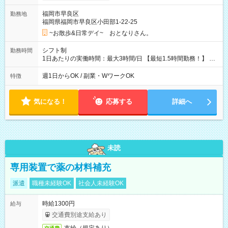
福岡市早良区
勤務地
福岡県福岡市早良区小田部1-22-25
~お散歩&日常デイ~ おとなりさん。
シフト制
勤務時間
1日あたりの実働時間：最大3時間/日 【最短1.5時間勤務！】 基
本的に朝8:00～9:30と夕方16:30～18:00 週1日、土日のみな
ど、午前午後どちらかの勤務も可能です。
週1日からOK / 副業・WワークOK
特徴
気になる！
応募する
詳細へ
未読
専用装置で薬の材料補充
派遣
職種未経験OK
社会人未経験OK
時給1300円
給与
交通費別途支給あり