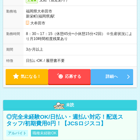
支給（規定あり）
交通費
福岡県大牟田市
勤務地
新栄町(福岡県)駅
大牟田市
8：30～17：15（休憩45分+小休憩15分×2回） ※生産状況によ
勤務時間
り月10時間程度残業あり
3か月以上
期間
日払いOK
/
履歴書不要
特徴
気になる！
応募する
詳細へ
未読
◎完全未経験OK/日払い・週払い対応！配送ス
タッフ/初期費用0円！【JCSロジスコ】
アルバイト
職種未経験OK