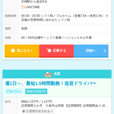
天神駅から徒歩5分
LANCOME
09:30～20:30 シフト制／フルタイム（実働7.5h＋休憩1.5h） ※
勤務時間
店舗の営業時間に合わせたシフト制
長期
期間
40～50代活躍中
/
シフト勤務
/
パソコンスキル不要
特徴
気になる！
応募する
詳細へ
未読
週1日～、最短1.5時間勤務！送迎ドライバー
アルバイト
職種未経験OK
時給1,157円～1,157円
給与
試用期間２か月 ※条件は同様 【試用期間】試用期間あり 試用
期間の長さ：2ヶ月 雇用形態、給与は本採用時と同じです。
交通費別途支給あり