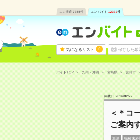
エン派遣
7355
件
エン バイト
12362
件
0
気になるリスト
保存した希
バイトTOP
九州・沖縄
宮崎県
宮崎市
掲載日 :
2026
/
02
/
22
＜＊コ
ご案内
派遣
職種未経