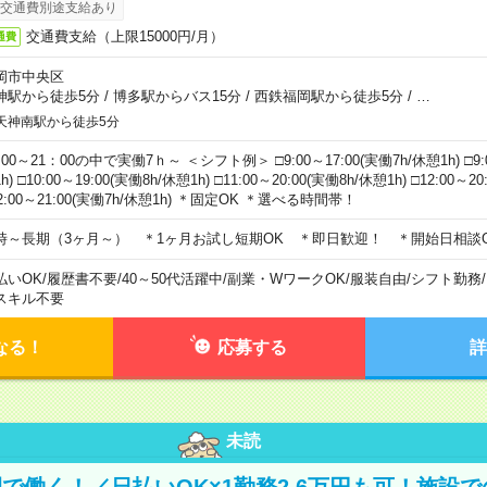
交通費別途支給あり
交通費支給（上限15000円/月）
通費
岡市中央区
神駅から徒歩5分
/
博多駅からバス15分
/
西鉄福岡駅から徒歩5分
/
…
天神南駅から徒歩5分
00～21：00の中で実働7ｈ～ ＜シフト例＞ □9:00～17:00(実働7h/休憩1h) □9:0
h) □10:00～19:00(実働8h/休憩1h) □11:00～20:00(実働8h/休憩1h) □12:00～2
2:00～21:00(実働7h/休憩1h) ＊固定OK ＊選べる時間帯！
時～長期（3ヶ月～） ＊1ヶ月お試し短期OK ＊即日歓迎！ ＊開始日相談
払いOK
/
履歴書不要
/
40～50代活躍中
/
副業・WワークOK
/
服装自由
/
シフト勤務
/
スキル不要
なる！
応募する
詳
未読
で働く！／日払いOK×1勤務2.6万円も可！施設