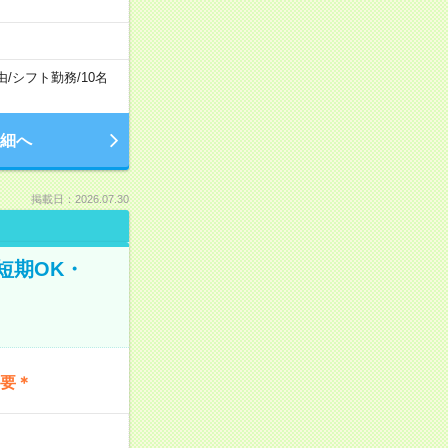
由
/
シフト勤務
/
10名
細へ
掲載日：2026.07.30
短期OK・
不要＊