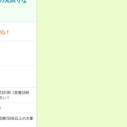
安心！
翌10:00（実働15時
さい！
！
勤務
/
10名以上の大量