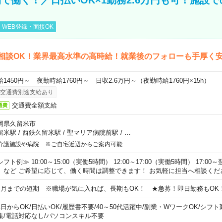
WEB登録・面接OK
相談OK！業界最高水準の高時給！就業後のフォローも手厚く
給1450円～ 夜勤時給1760円～ 日収2.6万円～（夜勤時給1760円×15h）
交通費別途支給あり
交通費全額支給
通費
岡県久留米市
留米駅
/
西鉄久留米駅
/
聖マリア病院前駅
/
…
介護施設や病院 ※ご自宅近辺からご案内可能
フト例≫ 10:00～15:00（実働5時間） 12:00～17:00（実働5時間） 17:00～
）など ご希望に応じて、働く時間は調整できます！ お気軽に担当へ相談くだ
ヵ月までの短期 ※職場が気に入れば、長期もOK！ ★急募！即日勤務もOK
1日からOK
/
日払いOK
/
履歴書不要
/
40～50代活躍中
/
副業・WワークOK
/
シフト
集
/
電話対応なし
/
パソコンスキル不要