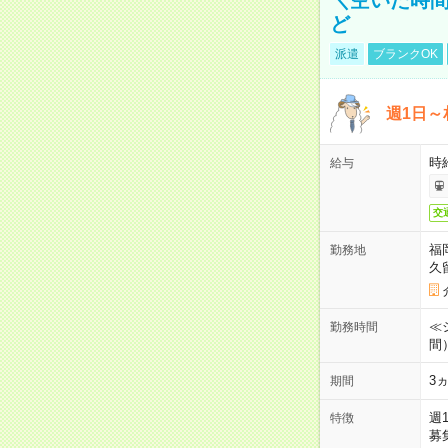
ど
派遣
ブランクOK
週1日～
時
給与
交
福
勤務地
久
≪シ
勤務時間
間
3
期間
週
特徴
募