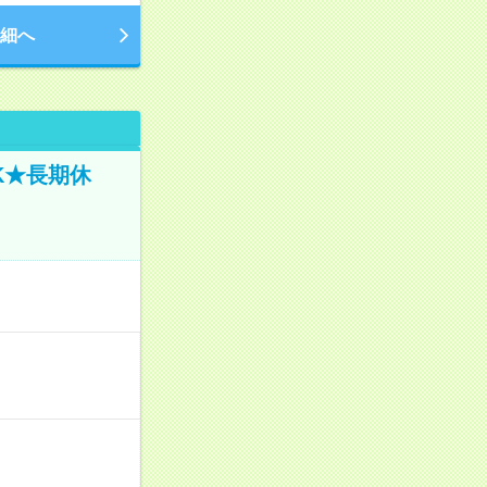
細へ
K★長期休