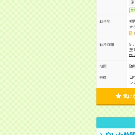
交
福
勤務地
天
9：
勤務時間
憩1
□1
随
期間
日
特徴
ン
気に
＼空いた時間