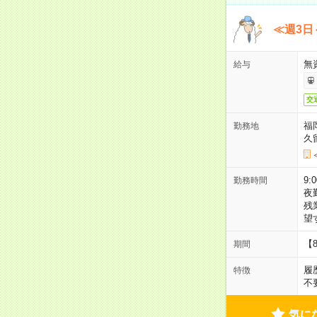
≪週3日
無
給与
交
福
勤務地
久
9:
勤務時間
夜
残
望
【
期間
履
特徴
不
気に