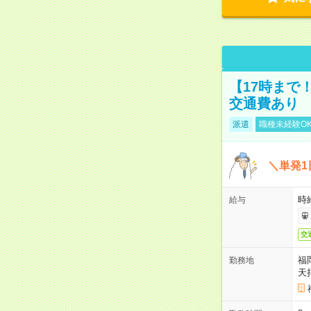
【17時まで
交通費あり
派遣
職種未経験O
＼単発1
時給
給与
交
福
勤務地
天