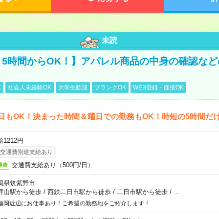
未読
！5時間からOK！】アパレル商品の中身の確認な
K
社会人未経験OK
大学生歓迎
ブランクOK
WEB登録・面接OK
日もOK！決まった時間＆曜日での勤務もOK！時短の5時間だ
1212円
交通費別途支給あり
交通費支給あり（500円/日）
通費
岡県筑紫野市
拝山駅から徒歩
/
西鉄二日市駅から徒歩
/
二日市駅から徒歩
/
…
福岡近辺にお仕事あり！ご希望の勤務地をご紹介します！