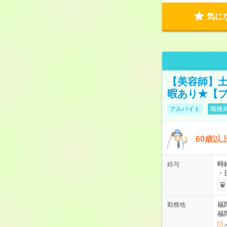
気に
【美容師】土
暇あり★【ブ
アルバイト
職種未
60歳以
時給
給与
・
福
勤務地
福