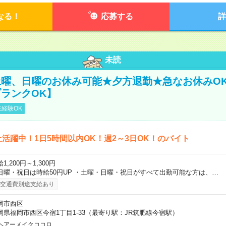
なる！
応募する
詳
未読
曜、日曜のお休み可能★夕方退勤★急なお休みO
ランクOK】
経験OK
上活躍中！1日5時間以内OK！週2～3日OK！のバイト
1,200円～1,300円
日曜・祝日は時給50円UP ・土曜・日曜・祝日がすべて出勤可能な方は、…
交通費別途支給あり
岡市西区
岡県福岡市西区今宿1丁目1-33（最寄り駅：JR筑肥線今宿駅）
ヘアーメイクココロ