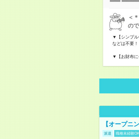
＜＊
ので
▼【シンプル
などは不要！
▼【お財布に
【オープニン
派遣
職種未経験O