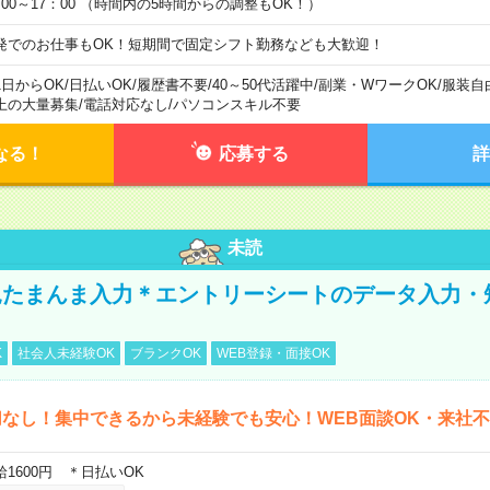
：00～17：00 （時間内の5時間からの調整もOK！）
発でのお仕事もOK！短期間で固定シフト勤務なども大歓迎！
1日からOK
/
日払いOK
/
履歴書不要
/
40～50代活躍中
/
副業・WワークOK
/
服装自
上の大量募集
/
電話対応なし
/
パソコンスキル不要
なる！
応募する
詳
未読
たまんま入力＊エントリーシートのデータ入力・
K
社会人未経験OK
ブランクOK
WEB登録・面接OK
なし！集中できるから未経験でも安心！WEB面談OK・来社
給1600円 ＊日払いOK