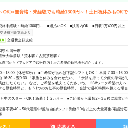
～OK≫無資格・未経験でも時給1300円～！土日祝休みもOK
資格未経験：時給1300円～ ■週払いOK ■扶養内OK ■日収1万400円以上
交通費別途支給あり
交通費全額支給
通費
岡県久留米市
留米大学前駅
/
荒木駅
/
古賀茶屋駅
/
…
≪自宅からドアtoドアで30分以内！≫ご希望の勤務地を紹介します。
00～18:00（休憩60分） ■ご希望があれば下記シフトもOK！ 早番 7:00～16:00 遅
勤 16:30～翌9:30 「家族と休みを合わせたい」 「余裕を持って夕飯の準備
業はしたくない」 など、ご希望を教えてくださいね。 ※Wワーク希望の方へ
する勤務時間と、もう1つのお仕事の勤務時間。 合計で週40時間を超える場
8月中のスタートOK！急募！】2カ月～ ■ご応募から最短2～3日後に就業が
歴書不要
/
40～50代活躍中
/
服装自由
/
シフト勤務
/
10名以上の大量募集
/
電話対応
要
なる！
応募する
詳