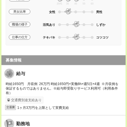
20代
30
40
50
60
男女比率
女性
男性
職場の様子
活気あり
しずか
仕事の仕方
テキパキ
コツコツ
募集情報
給与
時給1650円 月収例 26万円 時給1650円×実働8h×週5日×4週 ※月収例を
保証するものではありません。※給与即受取りサービス利用可（利用条件
有）
交通費別途支給あり
1ヶ月3万円を上限として実費支給
交通費
勤務地