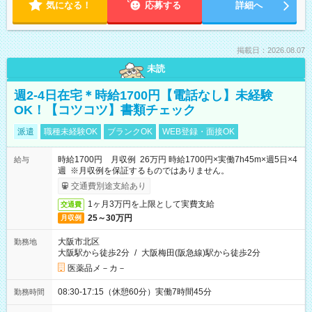
気になる！
応募する
詳細へ
掲載日：2026.08.07
未読
週2-4日在宅＊時給1700円【電話なし】未経験
OK！【コツコツ】書類チェック
派遣
職種未経験OK
ブランクOK
WEB登録・面接OK
時給1700円 月収例 26万円 時給1700円×実働7h45m×週5日×4
給与
週 ※月収例を保証するものではありません。
交通費別途支給あり
1ヶ月3万円を上限として実費支給
交通費
25～30万円
月収例
大阪市北区
勤務地
大阪駅から徒歩2分
/
大阪梅田(阪急線)駅から徒歩2分
医薬品メ－カ－
08:30-17:15（休憩60分）実働7時間45分
勤務時間