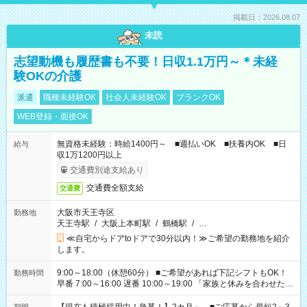
掲載日：2026.08.07
未読
志望動機も履歴書も不要！日収1.1万円～＊未経
験OKの介護
派遣
職種未経験OK
社会人未経験OK
ブランクOK
WEB登録・面接OK
無資格未経験：時給1400円～ ■週払いOK ■扶養内OK ■日
給与
収1万1200円以上
交通費別途支給あり
交通費全額支給
交通費
大阪市天王寺区
勤務地
天王寺駅
/
大阪上本町駅
/
鶴橋駅
/
…
≪自宅からドアtoドアで30分以内！≫ご希望の勤務地を紹介
します。
9:00～18:00（休憩60分） ■ご希望があれば下記シフトもOK！
勤務時間
早番 7:00～16:00 遅番 10:00～19:00 「家族と休みを合わせた
い」 「余裕を持って夕飯の準備がしたい」 「できれば残業はし
たくない」 など、ご希望を教えてくださいね。 ※Wワーク希望