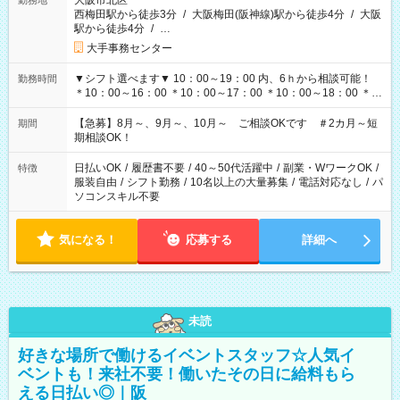
大阪市北区
勤務地
西梅田駅から徒歩3分
/
大阪梅田(阪神線)駅から徒歩4分
/
大阪
駅から徒歩4分
/
…
大手事務センター
▼シフト選べます▼ 10：00～19：00 内、6ｈから相談可能！
勤務時間
＊10：00～16：00 ＊10：00～17：00 ＊10：00～18：00 ＊
11：00～19：00 ＊12：00～19：00 ＊13：00～19：00
【急募】8月～、9月～、10月～ ご相談OKです ＃2カ月～短
期間
期相談OK！
日払いOK
/
履歴書不要
/
40～50代活躍中
/
副業・WワークOK
/
特徴
服装自由
/
シフト勤務
/
10名以上の大量募集
/
電話対応なし
/
パ
ソコンスキル不要
気になる！
応募する
詳細へ
未読
好きな場所で働けるイベントスタッフ☆人気イ
ベントも！来社不要！働いたその日に給料もら
える日払い◎｜阪