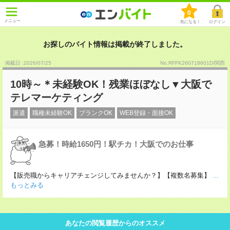
0
メニュー
気になる！
ログイン
お探しのバイト情報は掲載が終了しました。
掲載日 :2026
/
07
/
25
No.RFFK260718601D/関西
10時～＊未経験OK！残業ほぼなし▼大阪で
テレマーケティング
派遣
職種未経験OK
ブランクOK
WEB登録・面接OK
急募！時給1650円！駅チカ！大阪でのお仕事
【販売職からキャリアチェンジしてみませんか？】【複数名募集】
...
もっとみる
あなたの閲覧履歴からのオススメ