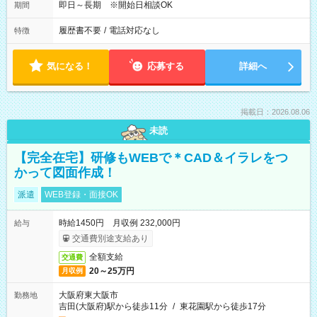
即日～長期 ※開始日相談OK
期間
履歴書不要
/
電話対応なし
特徴
気になる！
応募する
詳細へ
掲載日：2026.08.06
未読
【完全在宅】研修もWEBで＊CAD＆イラレをつ
かって図面作成！
派遣
WEB登録・面接OK
時給1450円 月収例 232,000円
給与
交通費別途支給あり
全額支給
交通費
20～25万円
月収例
大阪府東大阪市
勤務地
吉田(大阪府)駅から徒歩11分
/
東花園駅から徒歩17分