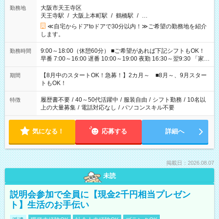
大阪市天王寺区
勤務地
天王寺駅
/
大阪上本町駅
/
鶴橋駅
/
…
≪自宅からドアtoドアで30分以内！≫ご希望の勤務地を紹介
します。
9:00～18:00（休憩60分） ■ご希望があれば下記シフトもOK！
勤務時間
早番 7:00～16:00 遅番 10:00～19:00 夜勤 16:30～翌9:30 「家族
と休みを合わせたい」 「余裕を持って夕飯の準備がしたい」
「できれば残業はしたくない」 など、ご希望を教えてください
【8月中のスタートOK！急募！】2カ月～ ■8月～、9月スター
期間
ね。 ※Wワーク希望の方へ 今ご覧のお仕事で希望する勤務時間
トもOK！
と、もう1つのお仕事の勤務時間。 合計で週40時間を超える場
合は応募できません。
履歴書不要
/
40～50代活躍中
/
服装自由
/
シフト勤務
/
10名以
特徴
上の大量募集
/
電話対応なし
/
パソコンスキル不要
気になる！
応募する
詳細へ
掲載日：2026.08.07
未読
説明会参加で全員に【現金2千円相当プレゼン
ト】生活のお手伝い