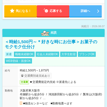
気になる！
応募する
詳細へ
掲載日：2026.08.07
未読
＜時給1,500円～＊好きな時にお仕事＞お菓子の
モクモク仕分け
派遣
職種未経験OK
社会人未経験OK
大学生歓迎
ブランクOK
WEB登録・面接OK
時給1,500円～1,875円
給与
交通費別途支給あり
■ 交通費規定内支給 ※派遣先による
交通費
大阪府東大阪市
勤務地
布施駅から徒歩5分
/
鴻池新田駅から徒歩5分
/
瓢箪山(大阪府)
駅から徒歩5分
/
…
■物流センターなど ■勤務地選べます