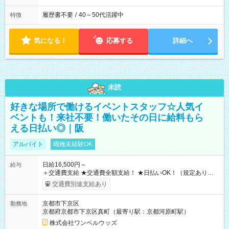
履歴書不要
/
40～50代活躍中
特徴
気になる！
応募する
詳細へ
未読
好きな場所で働けるイベントスタッフ☆人気イ
ベントも！来社不要！働いたその日に給料もら
える日払い◎｜阪
アルバイト
職種未経験OK
日給16,500円～
給与
＋交通費支給 ★交通費全額支給！ ★日払いOK！（規定あり） ┗
働いたその日に現金GET♪ お仕事後はコンビニATMから 日払
交通費別途支給あり
い分を引き落とせます！ 【試用期間】試用期間なし
京都市下京区
勤務地
京都府京都市下京区真町（最寄り駅：京都河原町駅）
株式会社ワンベルウッズ