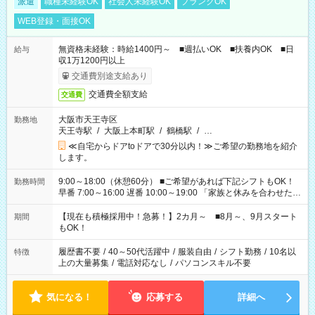
派遣
職種未経験OK
社会人未経験OK
ブランクOK
WEB登録・面接OK
無資格未経験：時給1400円～ ■週払いOK ■扶養内OK ■日
給与
収1万1200円以上
交通費別途支給あり
交通費全額支給
交通費
大阪市天王寺区
勤務地
天王寺駅
/
大阪上本町駅
/
鶴橋駅
/
…
≪自宅からドアtoドアで30分以内！≫ご希望の勤務地を紹介
します。
9:00～18:00（休憩60分） ■ご希望があれば下記シフトもOK！
勤務時間
早番 7:00～16:00 遅番 10:00～19:00 「家族と休みを合わせた
い」 「余裕を持って夕飯の準備がしたい」 「できれば残業はし
たくない」 など、ご希望を教えてくださいね。 ※Wワーク希望
【現在も積極採用中！急募！】2カ月～ ■8月～、9月スタート
期間
の方へ 今ご覧のお仕事で希望する勤務時間と、もう1つのお仕事
もOK！
の勤務時間。 合計で週40時間を超える場合は応募できません。
履歴書不要
/
40～50代活躍中
/
服装自由
/
シフト勤務
/
10名以
特徴
上の大量募集
/
電話対応なし
/
パソコンスキル不要
気になる！
応募する
詳細へ