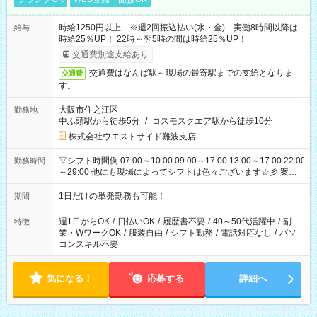
時給1250円以上 ※週2回振込払い(水・金) 実働8時間以降は
給与
時給25％UP！ 22時～翌5時の間は時給25％UP！
交通費別途支給あり
交通費はなんば駅～現場の最寄駅までの支給となりま
交通費
す。
大阪市住之江区
勤務地
中ふ頭駅から徒歩5分
/
コスモスクエア駅から徒歩10分
株式会社ウエストサイド難波支店
▽シフト時間例 07:00～10:00 09:00～17:00 13:00～17:00 22:00
勤務時間
～29:00 他にも現場によってシフトは色々ございます☆彡 案件
次第では午前中で終わるお仕事も...！
1日だけの単発勤務も可能！
期間
週1日からOK
/
日払いOK
/
履歴書不要
/
40～50代活躍中
/
副
特徴
業・WワークOK
/
服装自由
/
シフト勤務
/
電話対応なし
/
パソ
コンスキル不要
気になる！
応募する
詳細へ