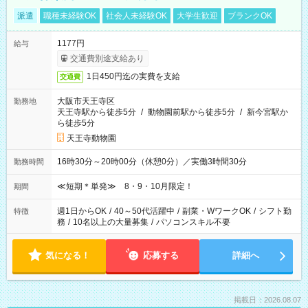
派遣
職種未経験OK
社会人未経験OK
大学生歓迎
ブランクOK
1177円
給与
交通費別途支給あり
1日450円迄の実費を支給
交通費
大阪市天王寺区
勤務地
天王寺駅から徒歩5分
/
動物園前駅から徒歩5分
/
新今宮駅か
ら徒歩5分
天王寺動物園
16時30分～20時00分（休憩0分）／実働3時間30分
勤務時間
≪短期＊単発≫ 8・9・10月限定！
期間
週1日からOK
/
40～50代活躍中
/
副業・WワークOK
/
シフト勤
特徴
務
/
10名以上の大量募集
/
パソコンスキル不要
気になる！
応募する
詳細へ
掲載日：2026.08.07