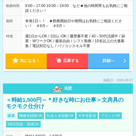
9:00～17:00 10:00～19:00 など ■ 他の時間帯もお気軽にご相
勤務時間
談ください！
単発1日～！ ★勤務開始日や期間はお気軽にご相談くださ
期間
い！ ＃8月～ ＃9月～
週1日からOK
/
日払いOK
/
履歴書不要
/
40～50代活躍中
/
副
特徴
業・WワークOK
/
服装自由
/
シフト勤務
/
10名以上の大量募
集
/
電話対応なし
/
パソコンスキル不要
気になる！
応募する
詳細へ
掲載日：2026.08.07
未読
＜時給1,500円～＊好きな時にお仕事＞文房具の
モクモク仕分け
派遣
職種未経験OK
社会人未経験OK
大学生歓迎
ブランクOK
WEB登録・面接OK