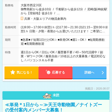
大阪市西淀川区
勤務地
御幣島駅から徒歩10分
/
千船駅から徒歩12分
/
尼崎(阪神線)駅
から【登録地】徒歩1分
/
…
兵庫・大阪エリアの物流倉庫内
(1)9:00～17:00※休憩1ｈ (2)17:30～21:30 (3)21:15～翌8:00※休
勤務時間
憩1ｈ 日勤・夕勤・夜勤からお選びいただけます！ ご希望に合
わせて働けるお仕事です(*^^*) 【その他選べる勤務時間】 8-17
時/9-17時/9-18時/10-18時/11-21時/18-22時/20-翌4時/21-翌5
■急募■ド短期1日だけOK☆ ■単発OK ■週1～OK！ ■短期勤務歓
期間
時/22-翌6時/0-翌8時 ご自身のご都合で選んで頂ける完全自由シ
迎 ■長期勤務歓迎
フト！
週1日からOK
/
日払いOK
/
履歴書不要
/
40～50代活躍中
/
副
特徴
業・WワークOK
/
服装自由
/
10名以上の大量募集
/
電話対応な
し
/
パソコンスキル不要
気になる！
応募する
詳細へ
掲載日：2026.08.07
未読
≪単発＊1日から～≫天王寺動物園／ナイトズー
の受付案内メンバー大募集！