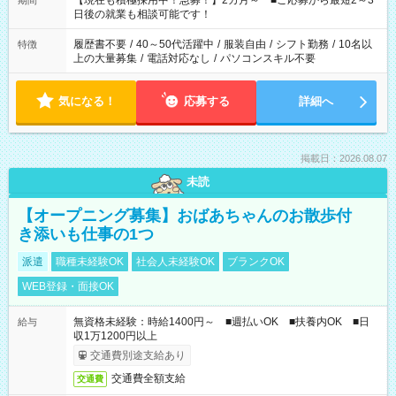
【現在も積極採用中！急募！】2カ月～ ■ご応募から最短2～3
期間
の方へ 今ご覧のお仕事で希望する勤務時間と、もう1つのお仕事
日後の就業も相談可能です！
の勤務時間。 合計で週40時間を超える場合は応募できません。
履歴書不要
/
40～50代活躍中
/
服装自由
/
シフト勤務
/
10名以
特徴
上の大量募集
/
電話対応なし
/
パソコンスキル不要
気になる！
応募する
詳細へ
掲載日：2026.08.07
未読
【オープニング募集】おばあちゃんのお散歩付
き添いも仕事の1つ
派遣
職種未経験OK
社会人未経験OK
ブランクOK
WEB登録・面接OK
無資格未経験：時給1400円～ ■週払いOK ■扶養内OK ■日
給与
収1万1200円以上
交通費別途支給あり
交通費全額支給
交通費