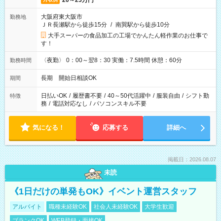
20～25万円
大阪府東大阪市
勤務地
ＪＲ長瀬駅から徒歩15分
/
南巽駅から徒歩10分
大手スーパーの食品加工の工場でかんたん軽作業のお仕事で
す！
〈夜勤〉 0：00～翌8：30 実働：7.5時間 休憩：60分
勤務時間
長期 開始日相談OK
期間
日払いOK
/
履歴書不要
/
40～50代活躍中
/
服装自由
/
シフト勤
特徴
務
/
電話対応なし
/
パソコンスキル不要
気になる！
応募する
詳細へ
掲載日：2026.08.07
未読
《1日だけの単発もOK》イベント運営スタッフ
アルバイト
職種未経験OK
社会人未経験OK
大学生歓迎
ブランクOK
WEB登録・面接OK