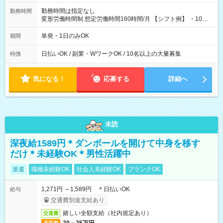
勤務時間は指定なし
勤務時間
変形労働時間制 想定労働時間160時間/月 【シフト例】 ・10：
00～20：00
単発・1日のみOK
期間
日払いOK / 副業・WワークOK / 10名以上の大量募集
特徴
気になる！
応募する
詳細へ
未読
深夜給1589円＊ダンボールを開けて中身を移す
だけ＊未経験OK＊男性活躍中
派遣
職種未経験OK
社会人未経験OK
ブランクOK
1,271円 ～1,589円 ＊日払いOK
給与
交通費別途支給あり
嬉しい全額支給（社内規定あり）
交通費
月収例