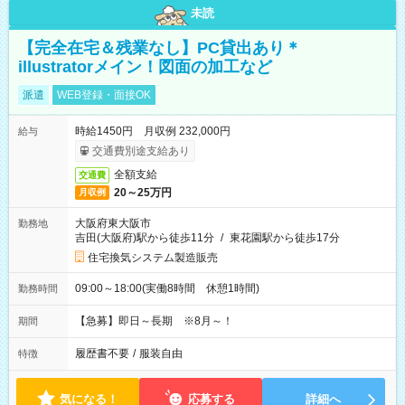
未読
【完全在宅＆残業なし】PC貸出あり＊
illustratorメイン！図面の加工など
派遣
WEB登録・面接OK
時給1450円 月収例 232,000円
給与
交通費別途支給あり
全額支給
交通費
20～25万円
月収例
大阪府東大阪市
勤務地
吉田(大阪府)駅から徒歩11分
/
東花園駅から徒歩17分
住宅換気システム製造販売
09:00～18:00(実働8時間 休憩1時間)
勤務時間
【急募】即日～長期 ※8月～！
期間
履歴書不要
/
服装自由
特徴
気になる！
応募する
詳細へ