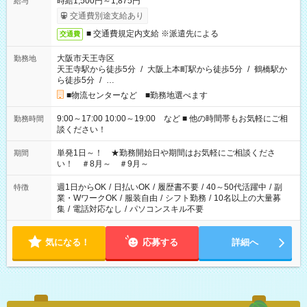
時給1,500円～1,875円
給与
交通費別途支給あり
■ 交通費規定内支給 ※派遣先による
交通費
大阪市天王寺区
勤務地
天王寺駅から徒歩5分
/
大阪上本町駅から徒歩5分
/
鶴橋駅か
ら徒歩5分
/
…
■物流センターなど ■勤務地選べます
9:00～17:00 10:00～19:00 など ■ 他の時間帯もお気軽にご相
勤務時間
談ください！
単発1日～！ ★勤務開始日や期間はお気軽にご相談くださ
期間
い！ ＃8月～ ＃9月～
週1日からOK
/
日払いOK
/
履歴書不要
/
40～50代活躍中
/
副
特徴
業・WワークOK
/
服装自由
/
シフト勤務
/
10名以上の大量募
集
/
電話対応なし
/
パソコンスキル不要
気になる！
応募する
詳細へ