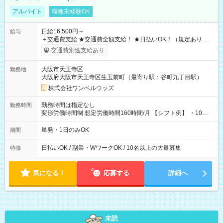
アルバイト
職種未経験OK
日給16,500円～
給与
＋交通費支給 ★交通費全額支給！ ★日払いOK！（規定あり） ┗
働いたその日に現金GET♪ お仕事後はコンビニATMから 日払
交通費別途支給あり
い分を引き落とせます！ 【試用期間】試用期間なし
大阪市天王寺区
勤務地
大阪府大阪市天王寺区生玉前町（最寄り駅：谷町九丁目駅）
株式会社ワンベルウッズ
勤務時間は指定なし
勤務時間
変形労働時間制 想定労働時間160時間/月 【シフト例】 ・10：
00～20：00
単発・1日のみOK
期間
日払いOK / 副業・WワークOK / 10名以上の大量募集
特徴
気になる！
応募する
詳細へ
未読