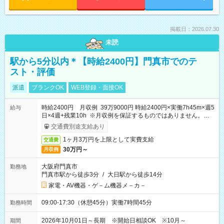
掲載日：2026.07.30
未読
駅から5分以内＊【時給2400円】門真市でのテ
スト・評価
派遣
ブランクOK
WEB登録・面接OK
時給2400円 月収例 39万9000円 時給2400円×実働7h45m×週5
給与
日×4週+残業10h ※月収例を保証するものではありません。※給
与即受取りサービス利用可（利用条件有）
交通費別途支給あり
1ヶ月3万円を上限として実費支給
交通費
30万円～
月収例
大阪府門真市
勤務地
門真市駅から徒歩3分
/
大日駅から徒歩14分
家電・AV機器・ゲ－ム機器メ－カ－
09:00-17:30（休憩45分）実働7時間45分
勤務時間
2026年10月01日～長期 ※開始日相談OK ※10月～
期間