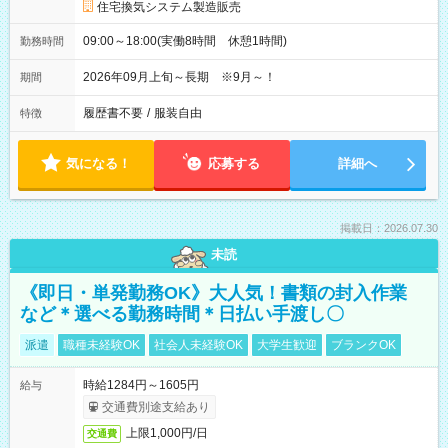
住宅換気システム製造販売
09:00～18:00(実働8時間 休憩1時間)
勤務時間
2026年09月上旬～長期 ※9月～！
期間
履歴書不要
/
服装自由
特徴
気になる！
応募する
詳細へ
掲載日：2026.07.30
未読
《即日・単発勤務OK》大人気！書類の封入作業
など＊選べる勤務時間＊日払い手渡し〇
派遣
職種未経験OK
社会人未経験OK
大学生歓迎
ブランクOK
時給1284円～1605円
給与
交通費別途支給あり
上限1,000円/日
交通費