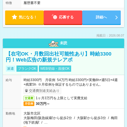
履歴書不要
特徴
気になる！
応募する
詳細へ
掲載日：2026.08.07
未読
【在宅OK・月数回出社可能性あり】時給3300
円！Web広告の新規テレアポ
派遣
ブランクOK
WEB登録・面接OK
時給3300円 月収例 54万円 時給3300円×実働8h×週5日×4週
給与
+残業5h ※月収例を保証するものではありません。
交通費別途支給あり
1ヶ月3万円を上限として実費支給
交通費
30万円～
月収例
大阪市北区
勤務地
大阪梅田(阪急線)駅から徒歩2分
/
大阪駅から徒歩3分
/
梅田
(地下鉄)駅
/
…