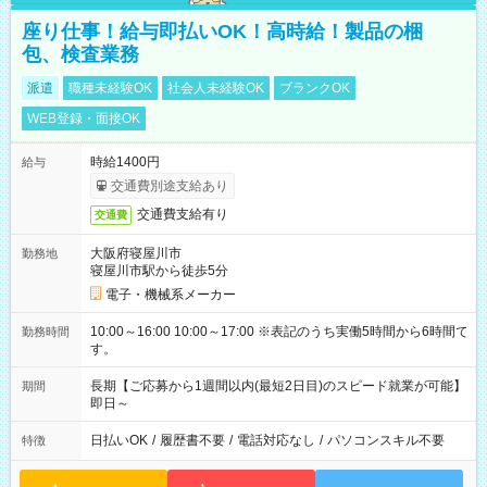
座り仕事！給与即払いOK！高時給！製品の梱
包、検査業務
派遣
職種未経験OK
社会人未経験OK
ブランクOK
WEB登録・面接OK
時給1400円
給与
交通費別途支給あり
交通費支給有り
交通費
大阪府寝屋川市
勤務地
寝屋川市駅から徒歩5分
電子・機械系メーカー
10:00～16:00 10:00～17:00 ※表記のうち実働5時間から6時間で
勤務時間
す。
長期【ご応募から1週間以内(最短2日目)のスピード就業が可能】
期間
即日～
日払いOK
/
履歴書不要
/
電話対応なし
/
パソコンスキル不要
特徴