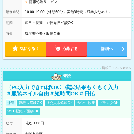
情報処理サ－ビス
10:00-19:00（休憩60分）実働8時間（残業少なめ！）
勤務時間
即日～長期 ※開始日相談OK
期間
履歴書不要
/
服装自由
特徴
気になる！
応募する
詳細へ
掲載日：2026.08.06
未読
〈PC入力できればOK〉模試結果もくもく入力
＃服装ネイル自由＃短時間OK＃日払
派遣
職種未経験OK
社会人未経験OK
大学生歓迎
ブランクOK
WEB登録・面接OK
時給1600円
給与