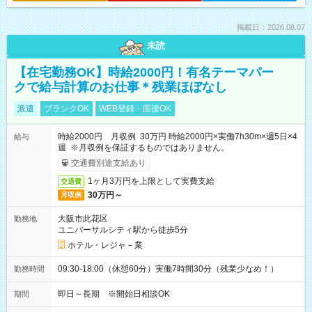
掲載日：2026.08.07
未読
【在宅勤務OK】時給2000円！有名テーマパー
クで給与計算のお仕事＊残業ほぼなし
派遣
ブランクOK
WEB登録・面接OK
時給2000円 月収例 30万円 時給2000円×実働7h30m×週5日×4
給与
週 ※月収例を保証するものではありません。
交通費別途支給あり
1ヶ月3万円を上限として実費支給
交通費
30万円～
月収例
大阪市此花区
勤務地
ユニバーサルシティ駅から徒歩5分
ホテル・レジャ－業
09:30-18:00（休憩60分）実働7時間30分（残業少なめ！）
勤務時間
即日～長期 ※開始日相談OK
期間