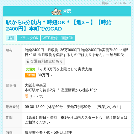
掲載日：2026.07.22
未読
駅から5分以内＊時短OK＊【週3～】【時給
2400円】本町でのCAD
派遣
ブランクOK
WEB登録・面接OK
時給2400円 月収例 36万0000円 時給2400円×実働7h30m×週5
給与
日×4週 ※月収例を保証するものではありません。※給与即受取
りサービス利用可（利用条件有）
交通費別途支給あり
1ヶ月3万円を上限として実費支給
交通費
30万円～
月収例
大阪市中央区
勤務地
本町駅から徒歩2分
/
淀屋橋駅から徒歩10分
サ－ビス
09:30-18:00（休憩60分）実働7時間30分 （残業少なめ！）
勤務時間
【急募】即日～長期 ※1か月以内のスタートも可能！開始日は
期間
ご相談ください
履歴書不要
/
40～50代活躍中
特徴