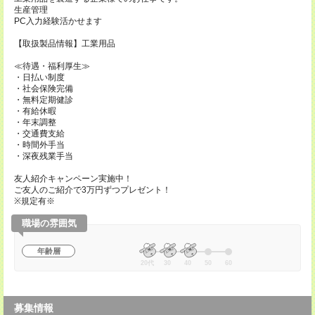
生産管理
PC入力経験活かせます
【取扱製品情報】工業用品
≪待遇・福利厚生≫
・日払い制度
・社会保険完備
・無料定期健診
・有給休暇
・年末調整
・交通費支給
・時間外手当
・深夜残業手当
友人紹介キャンペーン実施中！
ご友人のご紹介で3万円ずつプレゼント！
※規定有※
職場の雰囲気
年齢層
20代
30
40
50
60
募集情報