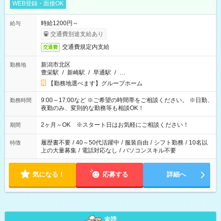
WEB登録・面接OK
時給1200円～
給与
交通費別途支給あり
交通費規定内支給
交通費
新潟市北区
勤務地
豊栄駅
/
新崎駅
/
早通駅
/
…
【勤務地選べます】グループホーム
9:00～17:00など ※ご希望の時間帯をご相談ください。 ※日勤、
勤務時間
夜勤のみ、変則的な勤務等も相談OK！
2ヶ月～OK ※スタート日はお気軽にご相談ください！
期間
履歴書不要
/
40～50代活躍中
/
服装自由
/
シフト勤務
/
10名以
特徴
上の大量募集
/
電話対応なし
/
パソコンスキル不要
気になる！
応募する
詳細へ
未読