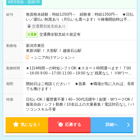
WEB登録・面接OK
無資格未経験：時給1250円～ 経験者：時給1350円～ ★日払
給与
い／週払い制度あり（月払いも選べます）※稼働開始時は手続き
完了次第のお支払いとなります。
交通費別途支給あり
交通費全額支給※規定有
交通費
新潟市東区
勤務地
東新潟駅
/
大形駅
/
越後石山駅
＜シニア向けマンション＞
★1日4時間～の時短シフトOK ★スタート時間選べます！ 7:00
勤務時間
～16:00 9:00～17:00 11:00～19:00 など 残業なし！ ※Wワーク
の場合、他のお仕事と合わせ週40時間超の就業はご案内できま
せん ※法令に基づき、週20時間以上勤務は社会保険への加入対
開始日はご相談ください！ ★急募 ★職場が気に入れば、長期
期間
象となります ※労働者派遣法（日雇い派遣の原則禁止）によ
でも働けます！
り、短時間・短期間の就業はご案内が難しい場合があります
日払いOK
/
履歴書不要
/
40～50代活躍中
/
副業・WワークOK
/
特徴
服装自由
/
シフト勤務
/
10名以上の大量募集
/
電話対応なし
/
パ
ソコンスキル不要
気になる！
応募する
詳細へ