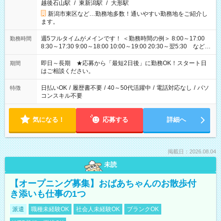
越後石山駅
/
東新潟駅
/
大形駅
新潟市東区など…勤務地多数！通いやすい勤務地をご紹介し
ます。
週5フルタイムがメインです！ ＜勤務時間の例＞ 8:00～17:00
勤務時間
8:30～17:30 9:00～18:00 10:00～19:00 20:30～翌5:30 など ★
その他にも勤務時間多数！ 日勤のみ、残業なし、交替制など
ご希望を教えてください！
即日～長期 ★応募から「最短2日後」に勤務OK！スタート日
期間
はご相談ください。
日払いOK
/
履歴書不要
/
40～50代活躍中
/
電話対応なし
/
パソ
特徴
コンスキル不要
気になる！
応募する
詳細へ
掲載日：2026.08.04
未読
【オープニング募集】おばあちゃんのお散歩付
き添いも仕事の1つ
派遣
職種未経験OK
社会人未経験OK
ブランクOK