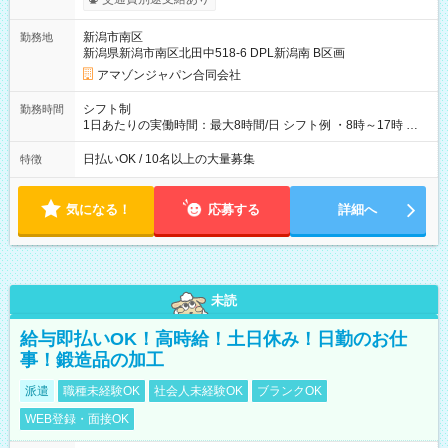
月25日支払い ※時間外手当、別途支給 ※深夜割増賃金 (22:00～
翌5:00までは時給が25%UPします) ☆給与前払い制度有！
新潟市南区
勤務地
☆Amazon直雇用で安定して働けます！ 【試用期間】試用期間
新潟県新潟市南区北田中518-6 DPL新潟南 B区画
あり 試用期間の長さ：1週間 雇用形態、給与は本採用時と同じ
です。
アマゾンジャパン合同会社
シフト制
勤務時間
1日あたりの実働時間：最大8時間/日 シフト例 ・8時～17時 ・
12時～21時
日払いOK / 10名以上の大量募集
特徴
気になる！
応募する
詳細へ
未読
給与即払いOK！高時給！土日休み！日勤のお仕
事！鍛造品の加工
派遣
職種未経験OK
社会人未経験OK
ブランクOK
WEB登録・面接OK