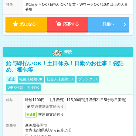
週1日からOK / 日払いOK / 副業・WワークOK / 10名以上の大量
特徴
募集
気になる！
応募する
詳細へ
未読
給与即払いOK！土日休み！日勤のお仕事！袋詰
め、梱包等
派遣
職種未経験OK
社会人未経験OK
ブランクOK
WEB登録・面接OK
時給1100円 【月収例】115,000円(月収例21日5時間/日実働)
給与
交通費別途支給あり
交通費支給有り
交通費
新潟県長岡市
勤務地
宮内(新潟県)駅から徒歩15分