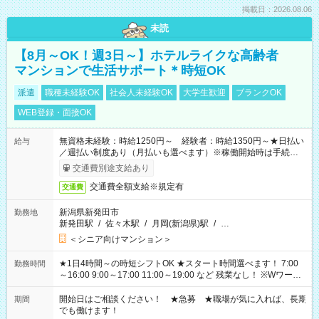
掲載日：2026.08.06
未読
【8月～OK！週3日～】ホテルライクな高齢者
マンションで生活サポート＊時短OK
派遣
職種未経験OK
社会人未経験OK
大学生歓迎
ブランクOK
WEB登録・面接OK
無資格未経験：時給1250円～ 経験者：時給1350円～★日払い
給与
／週払い制度あり（月払いも選べます）※稼働開始時は手続き完
了次第のお支払いとなります。
交通費別途支給あり
交通費全額支給※規定有
交通費
新潟県新発田市
勤務地
新発田駅
/
佐々木駅
/
月岡(新潟県)駅
/
…
＜シニア向けマンション＞
★1日4時間～の時短シフトOK ★スタート時間選べます！ 7:00
勤務時間
～16:00 9:00～17:00 11:00～19:00 など 残業なし！ ※Wワーク
の場合、他のお仕事と合わせ週40時間超の就業はご案内できま
せん ※法令に基づき、週20時間以上勤務は社会保険への加入対
開始日はご相談ください！ ★急募 ★職場が気に入れば、長期
期間
象となります ※労働者派遣法（日雇い派遣の原則禁止）によ
でも働けます！