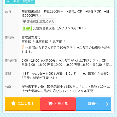
WEB登録・面接OK
無資格未経験：時給1200円～ ■週払いOK ■扶養内OK ■日
給与
収9600円以上
交通費別途支給あり
交通費全額支給（ガソリン代もOK！）
交通費
新潟県五泉市
勤務地
五泉駅
/
北五泉駅
/
馬下駅
/
…
≪自宅からドアtoドアで30分以内！≫ご希望の勤務地を紹介
します。
9:00～18:00（休憩60分） ■ご希望があれば下記シフトもOK！
勤務時間
早番 7:00～16:00 遅番 10:00～19:00 夜勤 16:30～翌9:30 「家族
と休みを合わせたい」 「余裕を持って夕飯の準備がしたい」
「できれば残業はしたくない」 など、ご希望を教えてください
【8月中のスタートOK！急募！】2カ月～ ■ご応募から最短2～
期間
ね。 ※Wワーク希望の方へ 今ご覧のお仕事で希望する勤務時間
3日後に就業が可能です！
と、もう1つのお仕事の勤務時間。 合計で週40時間を超える場
合は応募できません。
履歴書不要
/
40～50代活躍中
/
服装自由
/
シフト勤務
/
10名以
特徴
上の大量募集
/
電話対応なし
/
パソコンスキル不要
気になる！
応募する
詳細へ