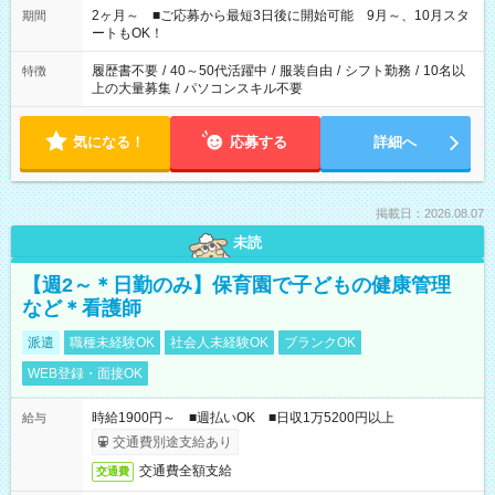
など、あなたのご希望に沿ったお仕事をご紹介します！ ※Wワ
2ヶ月～ ■ご応募から最短3日後に開始可能 9月～、10月スタ
期間
ーク希望の方へ 今ご覧のお仕事で希望する勤務時間と、もう1つ
ートもOK！
のお仕事の勤務時間。 合計で週40時間を超える場合は応募でき
ません
履歴書不要
/
40～50代活躍中
/
服装自由
/
シフト勤務
/
10名以
特徴
上の大量募集
/
パソコンスキル不要
気になる！
応募する
詳細へ
掲載日：2026.08.07
未読
【週2～＊日勤のみ】保育園で子どもの健康管理
など＊看護師
派遣
職種未経験OK
社会人未経験OK
ブランクOK
WEB登録・面接OK
時給1900円～ ■週払いOK ■日収1万5200円以上
給与
交通費別途支給あり
交通費全額支給
交通費