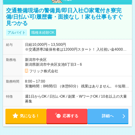
交通整備現場の警備員/即日入社◎家電付き寮完
備/日払い可/履歴書・面接なし！家も仕事もすぐ
見つかる
アルバイト
職種未経験OK
日給10,000円～13,500円
給与
※交通誘導2級保有者は12000円スタート！ 入社祝い金4000円
【試用期間】試用期間なし
新潟市中央区
勤務地
新潟県新潟市中央区女池6丁目3－6
フリック株式会社
8:00～17:00
勤務時間
実働時間：8時間/日 （休憩60分） 残業はありません。 ※短期の
募集は行っておりません。予めご了承くださいませ。
週1日からOK / 日払いOK / 副業・WワークOK / 10名以上の大量
特徴
募集
気になる！
応募する
詳細へ