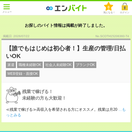
0
メニュー
気になる！
ログイン
お探しのバイト情報は掲載が終了しました。
掲載日 :2026
/
07
/
22
No.SCOTH15206360-T4
【誰でもはじめは初心者！】生産の管理/日払
いOK
派遣
職種未経験OK
社会人未経験OK
ブランクOK
WEB登録・面接OK
残業で稼げる！
未経験の方も大歓迎！
≪残業で稼げる≫高収入を希望される方にオススメ。残業は月20
...も
っとみる