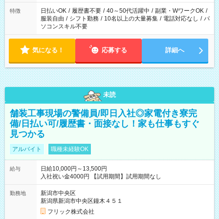
り、短時間・短期間の就業はご案内が難しい場合があります
日払いOK
/
履歴書不要
/
40～50代活躍中
/
副業・WワークOK
/
特徴
服装自由
/
シフト勤務
/
10名以上の大量募集
/
電話対応なし
/
パ
ソコンスキル不要
気になる！
応募する
詳細へ
未読
舗装工事現場の警備員/即日入社◎家電付き寮完
備/日払い可/履歴書・面接なし！家も仕事もすぐ
見つかる
アルバイト
職種未経験OK
日給10,000円～13,500円
給与
入社祝い金4000円 【試用期間】試用期間なし
新潟市中央区
勤務地
新潟県新潟市中央区鐘木４５１
フリック株式会社