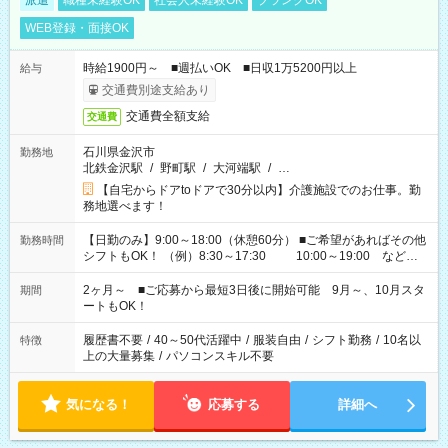
派遣
職種未経験OK
社会人未経験OK
ブランクOK
WEB登録・面接OK
時給1900円～ ■週払いOK ■日収1万5200円以上
給与
交通費別途支給あり
交通費全額支給
交通費
石川県金沢市
勤務地
北鉄金沢駅
/
野町駅
/
大河端駅
/
…
【自宅からドアtoドアで30分以内】介護施設でのお仕事。勤
務地選べます！
【日勤のみ】9:00～18:00（休憩60分） ■ご希望があればその他
勤務時間
シフトもOK！ （例）8:30～17:30 10:00～19:00 など
「家族とお休みを合わせたい」 「できれば残業はしたくない」
など、あなたのご希望に沿ったお仕事をご紹介します！ ※Wワ
2ヶ月～ ■ご応募から最短3日後に開始可能 9月～、10月スタ
期間
ーク希望の方へ 今ご覧のお仕事で希望する勤務時間と、もう1つ
ートもOK！
のお仕事の勤務時間。 合計で週40時間を超える場合は応募でき
ません
履歴書不要
/
40～50代活躍中
/
服装自由
/
シフト勤務
/
10名以
特徴
上の大量募集
/
パソコンスキル不要
気になる！
応募する
詳細へ