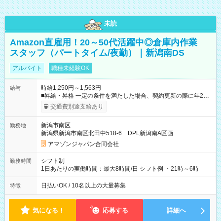
未読
Amazon直雇用！20～50代活躍中◎倉庫内作業
スタッフ（パートタイム/夜勤）｜新潟南DS
アルバイト
職種未経験OK
時給1,250円～1,563円
給与
■昇給・昇格 一定の条件を満たした場合、契約更新の際に年2回
まで昇給の機会があります。 ■正社員登用制度あり ※月末締/翌
交通費別途支給あり
月25日支払い ※時間外手当、別途支給 ※深夜割増賃金 (22:00～
翌5:00までは時給が25%UPします) ☆給与前払い制度有！
新潟市南区
勤務地
☆Amazon直雇用で安定して働けます！ 【試用期間】試用期間
新潟県新潟市南区北田中518-6 DPL新潟南A区画
あり 試用期間の長さ：1週間 雇用形態、給与は本採用時と同じ
です。
アマゾンジャパン合同会社
シフト制
勤務時間
1日あたりの実働時間：最大8時間/日 シフト例 ・21時～6時
日払いOK / 10名以上の大量募集
特徴
気になる！
応募する
詳細へ