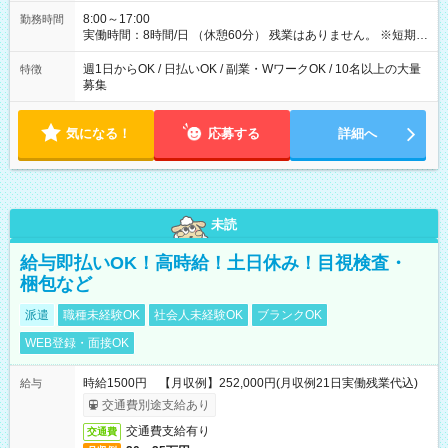
8:00～17:00
勤務時間
実働時間：8時間/日 （休憩60分） 残業はありません。 ※短期の
募集は行っておりません。予めご了承くださいませ。
週1日からOK / 日払いOK / 副業・WワークOK / 10名以上の大量
特徴
募集
気になる！
応募する
詳細へ
未読
給与即払いOK！高時給！土日休み！目視検査・
梱包など
派遣
職種未経験OK
社会人未経験OK
ブランクOK
WEB登録・面接OK
時給1500円 【月収例】252,000円(月収例21日実働残業代込)
給与
交通費別途支給あり
交通費支給有り
交通費