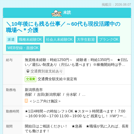
掲載日：2026.08.07
未読
＼10年後にも残る仕事／～60代も現役活躍中の
職場へ＊介護
派遣
職種未経験OK
社会人未経験OK
大学生歓迎
ブランクOK
WEB登録・面接OK
無資格未経験：時給1250円～ 経験者：時給1350円～ ★日払
給与
い／週払い制度あり（月払いも選べます）※稼働開始時は手続き
完了次第のお支払いとなります。
交通費別途支給あり
交通費全額支給※規定有
交通費
新潟県燕市
勤務地
燕駅
/
吉田(新潟県)駅
/
分水駅
/
…
＜シニア向け施設＞
★1日4時間～の時短シフトOK ★スタート時間選べます！ 7:00
勤務時間
～16:00 9:00～17:00 11:00～19:00 など 残業なし！ ※Wワーク
の場合、他のお仕事と合わせ週40時間超の就業はご案内できま
せん ※法令に基づき、週20時間以上勤務は社会保険への加入対
開始日はご相談ください！ ★急募 ★職場が気に入れば、長期
期間
象となります ※労働者派遣法（日雇い派遣の原則禁止）によ
でも働けます！