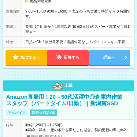
食品関連企業
9:00～15:00 9:00～16:00 ※表記のうち実働５時間から６時間で
勤務時間
す。
長期【ご応募から1週間以内(最短2日目)のスピード就業が可能】
期間
即日～
日払いOK
/
履歴書不要
/
電話対応なし
/
パソコンスキル不要
特徴
気になる！
応募する
詳細へ
未読
Amazon直雇用！20～50代活躍中◎倉庫内作業
スタッフ（パートタイム/日勤）｜新潟南SSD
アルバイト
職種未経験OK
時給1,250円～1,250円
給与
■昇給・昇格 一定の条件を満たした場合、契約更新の際に年2回
まで昇給の機会があります。 ■正社員登用制度あり ※月末締/翌
交通費別途支給あり