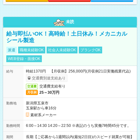
未読
給与即払いOK！高時給！土日休み！メカニカル
シール製造
派遣
職種未経験OK
社会人未経験OK
ブランクOK
WEB登録・面接OK
時給1370円 【月収例】256,000円(月収例21日実働残業代込)
給与
交通費別途支給あり
交通費支給有り
交通費
25～30万円
月収例
新潟県五泉市
勤務地
五泉駅から車16分
素材系メーカー
6:00～14:30 14:20～22:50 ※表記のうち実働7時間45分です。
勤務時間
長期【ご応募から1週間以内(最短2日目)のスピード就業が可能】
期間