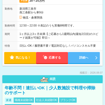
20～25万円
月収例
新潟県三条市
勤務地
燕三条駅から車9分
物流・倉庫関係
12:50～22:00 ※表記のうち実働8時間です。
勤務時間
1ヶ月以上3ヶ月未満【ご応募から1週間以内(最短2日目)のスピ
期間
ード就業が可能】即日～
日払いOK
/
履歴書不要
/
電話対応なし
/
パソコンスキル不要
特徴
気になる！
応募する
詳細へ
掲載日：2026.08.07
未読
年齢不問！速払いOK｜少人数施設で料理や掃除
のサポート
派遣
職種未経験OK
社会人未経験OK
ブランクOK