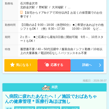
石川県金沢市
勤務地
北鉄金沢駅
/
野町駅
/
大河端駅
/
…
【自宅からドアtoドアで30分以内】お近くの保育園でのお仕
事です！
【日勤のみ】9:00～18:00（休憩60分） ■ご希望があればその他
勤務時間
シフトもOK！ （例）8:30～17:30 10:00～19:00 など
「家族とお休みを合わせたい」 「余裕を持って夕飯の準備がし
たい」 「できれば残業はしたくない」 など、ご希望があれば教
2ヶ月～ ■ご応募から最短3日後に開始可能 9月～、10月スタ
期間
えてくださいね。 ※Wワーク希望の方へ 今ご覧のお仕事で希望
ートもOK！
する勤務時間と、もう1つのお仕事の勤務時間。 合計で週40時
間を超える場合は応募できません
履歴書不要
/
40～50代活躍中
/
服装自由
/
シフト勤務
/
10名以
特徴
上の大量募集
/
電話対応なし
/
パソコンスキル不要
気になる！
応募する
詳細へ
掲載日：2026.08.07
未読
＼病院に疲れたあなたへ！／施設でおばあちゃ
んの健康管理＊医療行為ほぼ無し