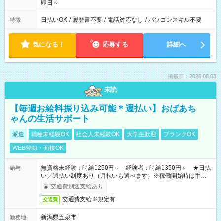
即日～
日払いOK
/
履歴書不要
/
電話対応なし
/
パソコンスキル不要
特徴
気になる！
応募する
詳細へ
掲載日：2026.08.03
未読
【毎週お給料振り込み可能＊週払い】おばあち
ゃんの生活サポート
派遣
職種未経験OK
社会人未経験OK
大学生歓迎
ブランクOK
WEB登録・面接OK
無資格未経験：時給1250円～ 経験者：時給1350円～ ★日払
給与
い／週払い制度あり（月払いも選べます）※稼働開始時は手続き
完了次第のお支払いとなります。
交通費別途支給あり
交通費支給※規定有
交通費
新潟県五泉市
勤務地