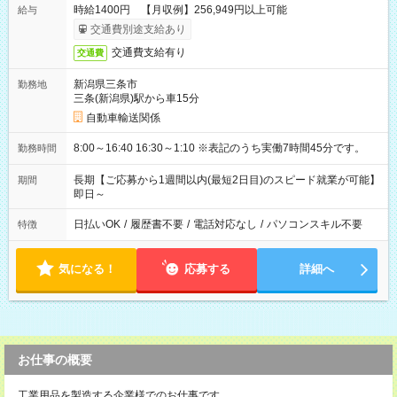
時給1400円 【月収例】256,949円以上可能
給与
交通費別途支給あり
交通費支給有り
交通費
新潟県三条市
勤務地
三条(新潟県)駅から車15分
自動車輸送関係
8:00～16:40 16:30～1:10 ※表記のうち実働7時間45分です。
勤務時間
長期【ご応募から1週間以内(最短2日目)のスピード就業が可能】
期間
即日～
日払いOK
/
履歴書不要
/
電話対応なし
/
パソコンスキル不要
特徴
気になる！
応募する
詳細へ
お仕事の概要
工業用品を製造する企業様でのお仕事です。