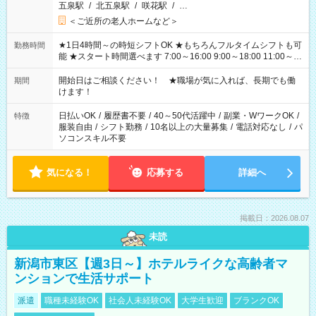
五泉駅
/
北五泉駅
/
咲花駅
/
…
＜ご近所の老人ホームなど＞
★1日4時間～の時短シフトOK ★もちろんフルタイムシフトも可
勤務時間
能 ★スタート時間選べます 7:00～16:00 9:00～18:00 11:00～
20:00 など 残業なし！ ※Wワークの場合、他のお仕事と合わせ
週40時間超の就業はご案内できません ※法令に基づき、週20時
開始日はご相談ください！ ★職場が気に入れば、長期でも働
期間
間以上勤務は社会保険への加入対象となります ※労働者派遣法
けます！
（日雇い派遣の原則禁止）により、短時間・短期間の就業はご
案内が難しい場合があります
日払いOK
/
履歴書不要
/
40～50代活躍中
/
副業・WワークOK
/
特徴
服装自由
/
シフト勤務
/
10名以上の大量募集
/
電話対応なし
/
パ
ソコンスキル不要
気になる！
応募する
詳細へ
掲載日：2026.08.07
未読
新潟市東区【週3日～】ホテルライクな高齢者マ
ンションで生活サポート
派遣
職種未経験OK
社会人未経験OK
大学生歓迎
ブランクOK