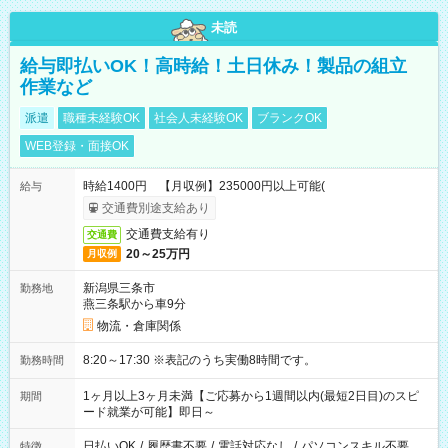
未読
給与即払いOK！高時給！土日休み！製品の組立
作業など
派遣
職種未経験OK
社会人未経験OK
ブランクOK
WEB登録・面接OK
時給1400円 【月収例】235000円以上可能(
給与
交通費別途支給あり
交通費支給有り
交通費
20～25万円
月収例
新潟県三条市
勤務地
燕三条駅から車9分
物流・倉庫関係
8:20～17:30 ※表記のうち実働8時間です。
勤務時間
1ヶ月以上3ヶ月未満【ご応募から1週間以内(最短2日目)のスピ
期間
ード就業が可能】即日～
日払いOK
/
履歴書不要
/
電話対応なし
/
パソコンスキル不要
特徴