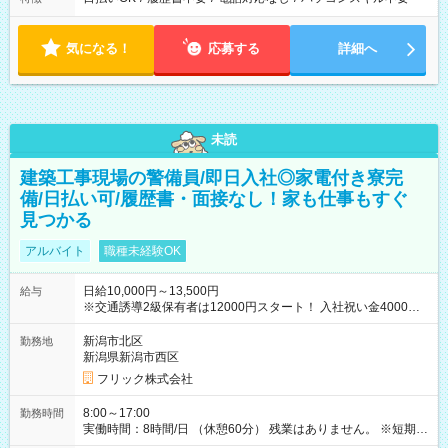
気になる！
応募する
詳細へ
未読
建築工事現場の警備員/即日入社◎家電付き寮完
備/日払い可/履歴書・面接なし！家も仕事もすぐ
見つかる
アルバイト
職種未経験OK
日給10,000円～13,500円
給与
※交通誘導2級保有者は12000円スタート！ 入社祝い金4000円
【試用期間】試用期間なし
新潟市北区
勤務地
新潟県新潟市西区
フリック株式会社
8:00～17:00
勤務時間
実働時間：8時間/日 （休憩60分） 残業はありません。 ※短期の
募集は行っておりません。予めご了承くださいませ。