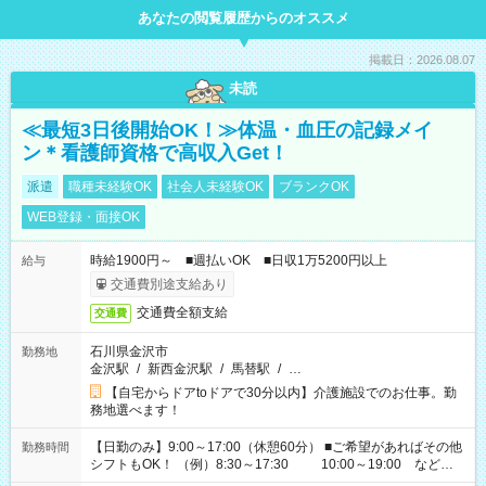
あなたの閲覧履歴からのオススメ
掲載日：2026.08.07
未読
≪最短3日後開始OK！≫体温・血圧の記録メイ
ン＊看護師資格で高収入Get！
派遣
職種未経験OK
社会人未経験OK
ブランクOK
WEB登録・面接OK
時給1900円～ ■週払いOK ■日収1万5200円以上
給与
交通費別途支給あり
交通費全額支給
交通費
石川県金沢市
勤務地
金沢駅
/
新西金沢駅
/
馬替駅
/
…
【自宅からドアtoドアで30分以内】介護施設でのお仕事。勤
務地選べます！
【日勤のみ】9:00～17:00（休憩60分） ■ご希望があればその他
勤務時間
シフトもOK！ （例）8:30～17:30 10:00～19:00 など
「家族とお休みを合わせたい」 「できれば残業はしたくない」