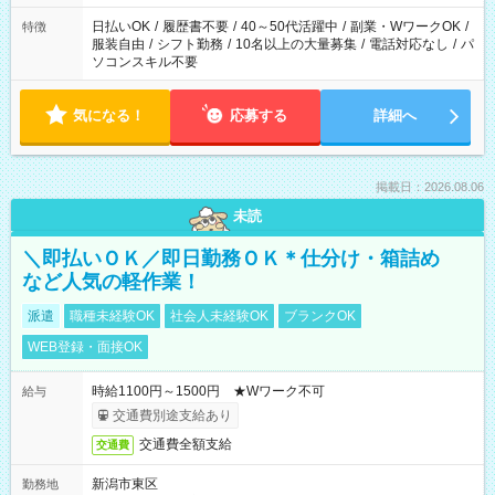
り、短時間・短期間の就業はご案内が難しい場合があります
日払いOK
/
履歴書不要
/
40～50代活躍中
/
副業・WワークOK
/
特徴
服装自由
/
シフト勤務
/
10名以上の大量募集
/
電話対応なし
/
パ
ソコンスキル不要
気になる！
応募する
詳細へ
掲載日：2026.08.06
未読
＼即払いＯＫ／即日勤務ＯＫ＊仕分け・箱詰め
など人気の軽作業！
派遣
職種未経験OK
社会人未経験OK
ブランクOK
WEB登録・面接OK
時給1100円～1500円 ★Wワーク不可
給与
交通費別途支給あり
交通費全額支給
交通費
新潟市東区
勤務地