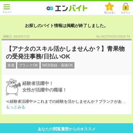
0
メニュー
気になる！
ログイン
お探しのバイト情報は掲載が終了しました。
掲載日 :2026
/
07
/
22
No.SCOTH15210826-T4
【アナタのスキル活かしませんか？】青果物
の受発注事務/日払いOK
派遣
ブランクOK
WEB登録・面接OK
経験者活躍中！
女性が活躍中の職場！
≪経験者活躍中≫これまでの経験を活かしませんか？ブランクがあ
...
もっとみる
あなたの閲覧履歴からのオススメ