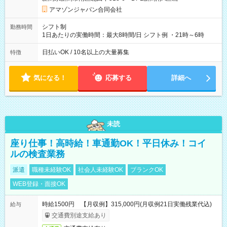
あり 試用期間の長さ：1週間 雇用形態、給与は本採用時と同じ
です。
アマゾンジャパン合同会社
シフト制
勤務時間
1日あたりの実働時間：最大8時間/日 シフト例 ・21時～6時
日払いOK / 10名以上の大量募集
特徴
気になる！
応募する
詳細へ
未読
座り仕事！高時給！車通勤OK！平日休み！コイ
ルの検査業務
派遣
職種未経験OK
社会人未経験OK
ブランクOK
WEB登録・面接OK
時給1500円 【月収例】315,000円(月収例21日実働残業代込)
給与
交通費別途支給あり