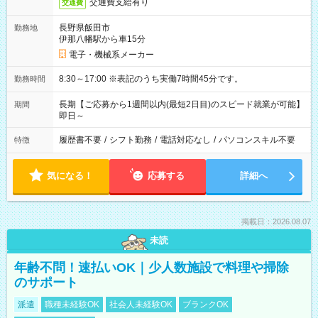
交通費支給有り
交通費
長野県飯田市
勤務地
伊那八幡駅から車15分
電子・機械系メーカー
8:30～17:00 ※表記のうち実働7時間45分です。
勤務時間
長期【ご応募から1週間以内(最短2日目)のスピード就業が可能】
期間
即日～
履歴書不要
/
シフト勤務
/
電話対応なし
/
パソコンスキル不要
特徴
気になる！
応募する
詳細へ
掲載日：2026.08.07
未読
年齢不問！速払いOK｜少人数施設で料理や掃除
のサポート
派遣
職種未経験OK
社会人未経験OK
ブランクOK