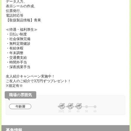
データ入力、
表示シールの作成、
伝票発行、
電話対応等
【取扱製品情報】青果
≪待遇・福利厚生≫
・日払い制度
・社会保険完備
・無料定期健診
・有給休暇
・年末調整
・交通費支給
・時間外手当
・深夜残業手当
友人紹介キャンペーン実施中！
ご友人のご紹介で3万円ずつプレゼント！
※規定有※
職場の雰囲気
年齢層
20代
30
40
50
60
募集情報