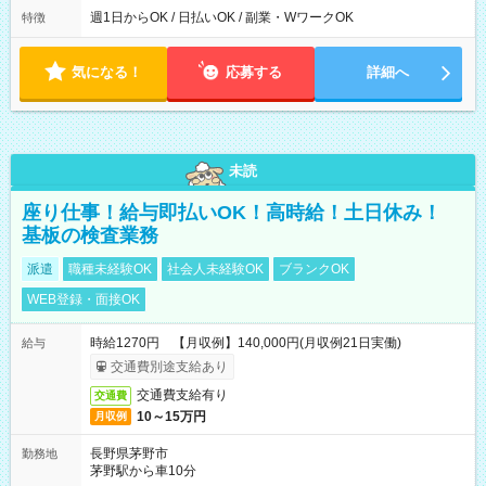
ら翌7時 ■23時から翌8時 ■24時から翌9時 など ※上記の時間
週1日からOK / 日払いOK / 副業・WワークOK
特徴
内で8時間勤務（休憩1時間）ご利用者様により、時間は異なり
ます。 ※曜日固定（毎週同じ曜日での勤務となります）
気になる！
応募する
詳細へ
未読
座り仕事！給与即払いOK！高時給！土日休み！
基板の検査業務
派遣
職種未経験OK
社会人未経験OK
ブランクOK
WEB登録・面接OK
時給1270円 【月収例】140,000円(月収例21日実働)
給与
交通費別途支給あり
交通費支給有り
交通費
10～15万円
月収例
長野県茅野市
勤務地
茅野駅から車10分