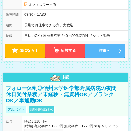
オフィスワーク系
08:30～17:30
勤務時間
長期でお仕事できる方、大歓迎！
期間
日払いOK
/
履歴書不要
/
40～50代活躍中
/
シフト勤務
特徴
気になる！
応募する
詳細へ
未読
フォロー体制◎信州大学医学部附属病院の夜間
休日受付業務／未経験・無資格OK／ブランク
OK／車通勤OK
アルバイト
職種未経験OK
時給1,220円～
給与
[時給] 有資格者：1220円 無資格者：1220円 ★キャリアアップ制
度あり 進級により給与がアップします！ 【試用期間】試用期間