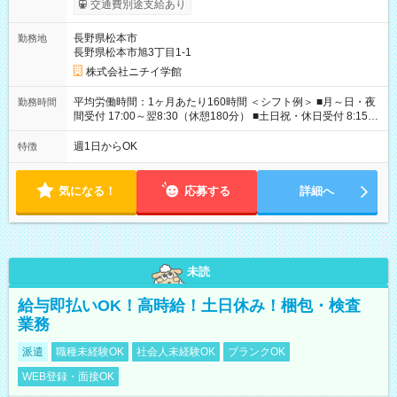
交通費別途支給あり
あり 試用期間の長さ：3ヶ月 雇用形態、給与は本採用時と同じ
です。
長野県松本市
勤務地
長野県松本市旭3丁目1-1
株式会社ニチイ学館
平均労働時間：1ヶ月あたり160時間 ＜シフト例＞ ■月～日・夜
勤務時間
間受付 17:00～翌8:30（休憩180分） ■土日祝・休日受付 8:15～
17:15（休憩60分） ※上記時間帯でのシフト制 ※夜間のみ、休
日のみ等、勤務日数ご相談ください 平均労働時間：1ヶ月あたり
週1日からOK
特徴
160時間 ＜シフト例＞ ■月～日・夜間受付 17:00～翌8:30（休憩
180分） ■土日祝・休日受付 8:15～17:15（休憩60分） ※上記時
間帯でのシフト制 ※夜間のみ、休日のみ等、勤務日数ご相談く
気になる！
応募する
詳細へ
ださい
未読
給与即払いOK！高時給！土日休み！梱包・検査
業務
派遣
職種未経験OK
社会人未経験OK
ブランクOK
WEB登録・面接OK