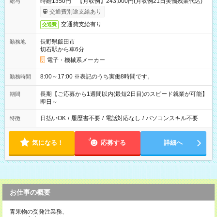
時給1350円 【月収例】243,000円(月収例21日実働残業代込)
給与
交通費別途支給あり
交通費支給有り
交通費
長野県飯田市
勤務地
切石駅から車6分
電子・機械系メーカー
8:00～17:00 ※表記のうち実働8時間です。
勤務時間
長期【ご応募から1週間以内(最短2日目)のスピード就業が可能】
期間
即日～
日払いOK
/
履歴書不要
/
電話対応なし
/
パソコンスキル不要
特徴
気になる！
応募する
詳細へ
お仕事の概要
青果物の受発注業務、