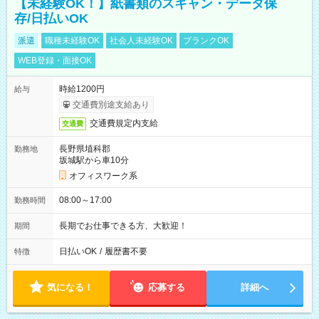
【未経験OK！】紙書類のスキャン・データ保
存/日払いOK
派遣
職種未経験OK
社会人未経験OK
ブランクOK
WEB登録・面接OK
時給1200円
給与
交通費別途支給あり
交通費規定内支給
交通費
長野県埴科郡
勤務地
坂城駅から車10分
オフィスワーク系
08:00～17:00
勤務時間
長期でお仕事できる方、大歓迎！
期間
日払いOK
/
履歴書不要
特徴
気になる！
応募する
詳細へ