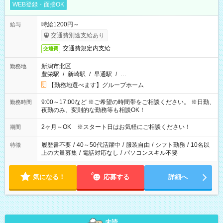
WEB登録・面接OK
時給1200円～
給与
交通費別途支給あり
交通費規定内支給
交通費
新潟市北区
勤務地
豊栄駅
/
新崎駅
/
早通駅
/
…
【勤務地選べます】グループホーム
9:00～17:00など ※ご希望の時間帯をご相談ください。 ※日勤、
勤務時間
夜勤のみ、変則的な勤務等も相談OK！
2ヶ月～OK ※スタート日はお気軽にご相談ください！
期間
履歴書不要
/
40～50代活躍中
/
服装自由
/
シフト勤務
/
10名以
特徴
上の大量募集
/
電話対応なし
/
パソコンスキル不要
気になる！
応募する
詳細へ
未読