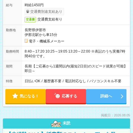
時給1450円
給与
交通費別途支給あり
交通費支給有り
交通費
長野県伊那市
勤務地
伊那北駅から車15分
電子・機械系メーカー
8:40～17:20 10:25～19:05 13:20～22:00 ※表記のうち実働7時
勤務時間
間40分です。
長期【ご応募から1週間以内(最短2日目)のスピード就業が可能】
期間
即日～
日払いOK
/
履歴書不要
/
電話対応なし
/
パソコンスキル不要
特徴
気になる！
応募する
詳細へ
掲載日：2026.08.05
未読