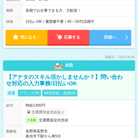
長期でお仕事できる方、大歓迎！
期間
日払いOK
/
履歴書不要
/
40～50代活躍中
特徴
気になる！
応募する
詳細へ
掲載日：2026.08.05
未読
【アナタのスキル活かしませんか？】問い合わ
せ対応の入力事務/日払いOK
派遣
ブランクOK
WEB登録・面接OK
時給1300円
給与
交通費別途支給あり
交通費規定内支給
交通費
長野県長野市
勤務地
善光寺下駅から車5分