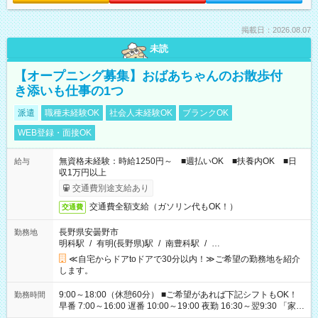
掲載日：2026.08.07
未読
【オープニング募集】おばあちゃんのお散歩付
き添いも仕事の1つ
派遣
職種未経験OK
社会人未経験OK
ブランクOK
WEB登録・面接OK
無資格未経験：時給1250円～ ■週払いOK ■扶養内OK ■日
給与
収1万円以上
交通費別途支給あり
交通費全額支給（ガソリン代もOK！）
交通費
長野県安曇野市
勤務地
明科駅
/
有明(長野県)駅
/
南豊科駅
/
…
≪自宅からドアtoドアで30分以内！≫ご希望の勤務地を紹介
します。
9:00～18:00（休憩60分） ■ご希望があれば下記シフトもOK！
勤務時間
早番 7:00～16:00 遅番 10:00～19:00 夜勤 16:30～翌9:30 「家族
と休みを合わせたい」 「余裕を持って夕飯の準備がしたい」