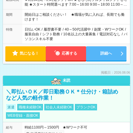
能 ★スタート時間選べます 7:00～16:00 9:00～18:00 11:00～
20:00 など 残業なし！ ※Wワークの場合、他のお仕事と合わせ
週40時間超の就業はご案内できません ※法令に基づき、週20時
開始日はご相談ください！ ★職場が気に入れば、長期でも働
期間
間以上勤務は社会保険への加入対象となります ※労働者派遣法
けます！
（日雇い派遣の原則禁止）により、短時間・短期間の就業はご
案内が難しい場合があります
日払いOK
/
履歴書不要
/
40～50代活躍中
/
副業・WワークOK
/
特徴
服装自由
/
シフト勤務
/
10名以上の大量募集
/
電話対応なし
/
パ
ソコンスキル不要
気になる！
応募する
詳細へ
掲載日：2026.08.06
未読
＼即払いＯＫ／即日勤務ＯＫ＊仕分け・箱詰め
など人気の軽作業！
派遣
職種未経験OK
社会人未経験OK
ブランクOK
WEB登録・面接OK
時給1100円～1500円 ★Wワーク不可
給与