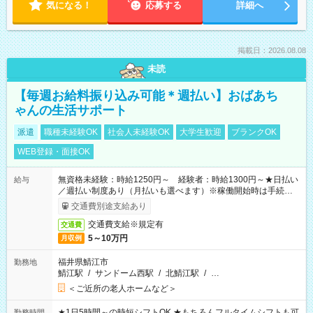
気になる！
応募する
詳細へ
掲載日：2026.08.08
未読
【毎週お給料振り込み可能＊週払い】おばあち
ゃんの生活サポート
派遣
職種未経験OK
社会人未経験OK
大学生歓迎
ブランクOK
WEB登録・面接OK
無資格未経験：時給1250円～ 経験者：時給1300円～★日払い
給与
／週払い制度あり（月払いも選べます）※稼働開始時は手続き完
了次第のお支払いとなります。
交通費別途支給あり
交通費支給※規定有
交通費
5～10万円
月収例
福井県鯖江市
勤務地
鯖江駅
/
サンドーム西駅
/
北鯖江駅
/
…
＜ご近所の老人ホームなど＞
★1日5時間～の時短シフトOK ★もちろんフルタイムシフトも可
勤務時間