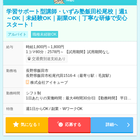
学習サポート型講師・いずみ塾飯田松尾校｜週1
～OK｜未経験OK｜副業OK｜丁寧な研修で安心
スタート！
アルバイト
職種未経験OK
時給1,800円～1,800円
給与
1コマ80分：2578円～ 【試用期間】試用期間なし
交通費別途支給あり
長野県飯田市
勤務地
長野県飯田市松尾代田1516-4（最寄り駅：毛賀駅）
株式会社アイキューブ
シフト制
勤務時間
1日あたりの実働時間：最大4時間30分/日 【勤務時間】 平日／
17:10～21:30 土曜／17:10～20:30 勤務曜日：火・水・木・
金・土 上記より、週1回1コマ80分からの勤務可能です。 自分の
週1日からOK / 副業・WワークOK
特徴
ペース・空き時間で働きたい方、 バイトでしっかり稼ぎたい
方、 どちらもお気軽にご相談ください。
気になる！
応募する
詳細へ