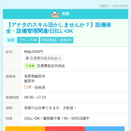
掲載日：2026.08.05
未読
【アナタのスキル活かしませんか？】設備保
全・設備管理関連/日払いOK
派遣
ブランクOK
WEB登録・面接OK
時給2550円
給与
交通費別途支給あり
交通費規定内支給
交通費
長野県飯田市
勤務地
飯田市
IT・技術系
08:30～17:15
勤務時間
長期でお仕事できる方、大歓迎！
期間
日払いOK
/
履歴書不要
/
40～50代活躍中
特徴