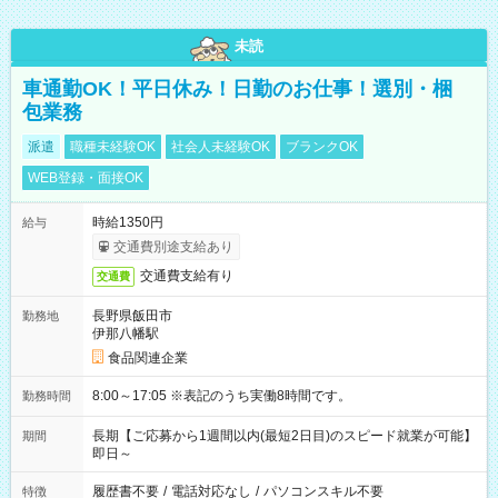
未読
車通勤OK！平日休み！日勤のお仕事！選別・梱
包業務
派遣
職種未経験OK
社会人未経験OK
ブランクOK
WEB登録・面接OK
時給1350円
給与
交通費別途支給あり
交通費支給有り
交通費
長野県飯田市
勤務地
伊那八幡駅
食品関連企業
8:00～17:05 ※表記のうち実働8時間です。
勤務時間
長期【ご応募から1週間以内(最短2日目)のスピード就業が可能】
期間
即日～
履歴書不要
/
電話対応なし
/
パソコンスキル不要
特徴