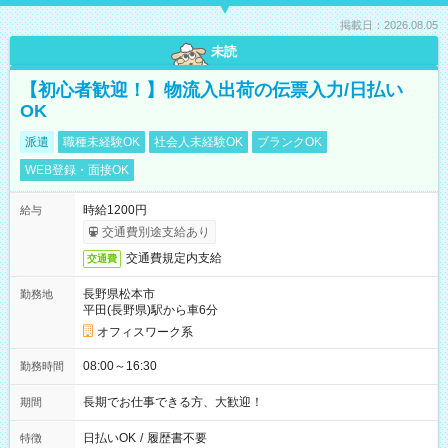
掲載日：2026.08.05
未読
【初心者歓迎！】物流入出荷の伝票入力/日払い
OK
派遣
職種未経験OK
社会人未経験OK
ブランクOK
WEB登録・面接OK
時給1200円
給与
交通費別途支給あり
交通費規定内支給
交通費
長野県松本市
勤務地
平田(長野県)駅から車6分
オフィスワーク系
08:00～16:30
勤務時間
長期でお仕事できる方、大歓迎！
期間
日払いOK
/
履歴書不要
特徴