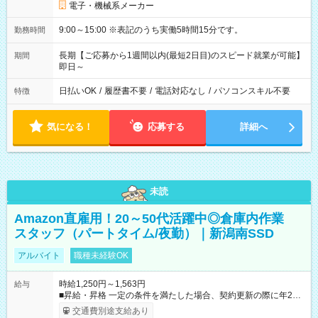
電子・機械系メーカー
9:00～15:00 ※表記のうち実働5時間15分です。
勤務時間
長期【ご応募から1週間以内(最短2日目)のスピード就業が可能】
期間
即日～
日払いOK
/
履歴書不要
/
電話対応なし
/
パソコンスキル不要
特徴
気になる！
応募する
詳細へ
未読
Amazon直雇用！20～50代活躍中◎倉庫内作業
スタッフ（パートタイム/夜勤）｜新潟南SSD
アルバイト
職種未経験OK
時給1,250円～1,563円
給与
■昇給・昇格 一定の条件を満たした場合、契約更新の際に年2回
まで昇給の機会があります。 ■正社員登用制度あり ※月末締/翌
交通費別途支給あり