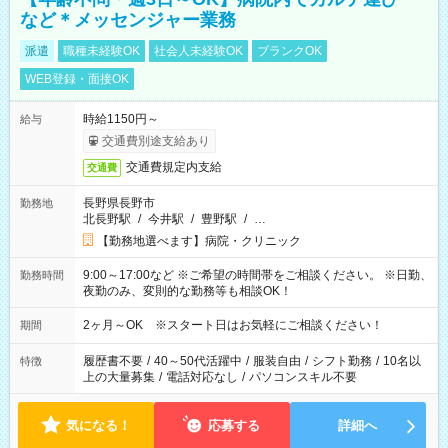
など＊メッセンジャー業務
派遣
職種未経験OK
社会人未経験OK
ブランクOK
WEB登録・面接OK
時給1150円～
給与
交通費別途支給あり
交通費規定内支給
交通費
長野県長野市
勤務地
北長野駅
/
今井駅
/
豊野駅
/
…
【勤務地選べます】病院・クリニック
9:00～17:00など ※ご希望の時間帯をご相談ください。 ※日勤、
勤務時間
夜勤のみ、変則的な勤務等も相談OK！
2ヶ月～OK ※スタート日はお気軽にご相談ください！
期間
履歴書不要
/
40～50代活躍中
/
服装自由
/
シフト勤務
/
10名以
特徴
上の大量募集
/
電話対応なし
/
パソコンスキル不要
気になる！
応募する
詳細へ