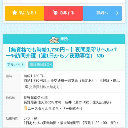
気になる！
応募する
詳細へ
未読
【無資格でも時給1,730円～】夜間見守りヘルパ
ー✨訪問介護（週1日から／夜勤専従） /Jb
アルバイト
職種未経験OK
時給1,730円～
給与
時給1,730円以上 ※交通費一部支給（既定あり） ※経験・能力を
考慮して決定します 【収入例】 週1回勤務の場合：1,730円×8時
交通費別途支給あり
間×4回=5万5,360円 週3回勤務の場合：1,730円×8時間×12回
=16万6,080円 【試用期間】試用期間あり 試用期間の長さ：2ヶ
長野県南佐久郡
勤務地
月 ※ 雇用形態と給与に、本採用時と異なる部分があります。 雇
長野県南佐久郡北相木村下新井（最寄り駅：佐久広瀬駅）
用形態：本採用時と同じです。 給与：時給 1,500円以上
ユースタイルラボラトリー株式会社
シフト制
勤務時間
1日あたりの実働時間：最大8時間/日 【夜勤】 22：00～翌9：
00 ※週1日～OK ／ 夜勤専従 ＊＊ 勤務時間例 ＊＊ ■22時か