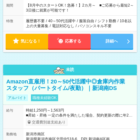
「できれば残業はしたくない」 など、ご希望を教えてください
【8月中のスタートOK！急募！】2カ月～ ■ご応募から最短2～
期間
ね。 ※Wワーク希望の方へ 今ご覧のお仕事で希望する勤務時間
3日後に就業が可能です！
と、もう1つのお仕事の勤務時間。 合計で週40時間を超える場
合は応募できません。
履歴書不要
/
40～50代活躍中
/
服装自由
/
シフト勤務
/
10名以
特徴
上の大量募集
/
電話対応なし
/
パソコンスキル不要
気になる！
応募する
詳細へ
未読
Amazon直雇用！20～50代活躍中◎倉庫内作業
スタッフ（パートタイム/夜勤）｜新潟南DS
アルバイト
職種未経験OK
時給1,250円～1,563円
給与
■昇給・昇格 一定の条件を満たした場合、契約更新の際に年2回
まで昇給の機会があります。 ■正社員登用制度あり ※月末締/翌
交通費別途支給あり
月25日支払い ※時間外手当、別途支給 ※深夜割増賃金 (22:00～
翌5:00までは時給が25%UPします) ☆給与前払い制度有！
新潟市南区
勤務地
☆Amazon直雇用で安定して働けます！ 【試用期間】試用期間
新潟県新潟市南区北田中518-6 DPL新潟南A区画