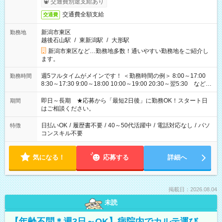
交通費別途支給あり
交通費全額支給
交通費
新潟市東区
勤務地
越後石山駅
/
東新潟駅
/
大形駅
新潟市東区など…勤務地多数！通いやすい勤務地をご紹介し
ます。
週5フルタイムがメインです！ ＜勤務時間の例＞ 8:00～17:00
勤務時間
8:30～17:30 9:00～18:00 10:00～19:00 20:30～翌5:30 など ★
その他にも勤務時間多数！ 日勤のみ、残業なし、交替制など
ご希望を教えてください！
即日～長期 ★応募から「最短2日後」に勤務OK！スタート日
期間
はご相談ください。
日払いOK
/
履歴書不要
/
40～50代活躍中
/
電話対応なし
/
パソ
特徴
コンスキル不要
気になる！
応募する
詳細へ
掲載日：2026.08.04
未読
【年齢不問＊週3日～OK】病院内でカルテ運び