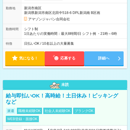
月25日支払い ※時間外手当、別途支給 ※深夜割増賃金 (22:00～
翌5:00までは時給が25%UPします) ☆給与前払い制度有！
新潟市南区
勤務地
☆Amazon直雇用で安定して働けます！ 【試用期間】試用期間
新潟県新潟市南区北田中518-6 DPL新潟南 B区画
あり 試用期間の長さ：1週間 雇用形態、給与は本採用時と同じ
です。
アマゾンジャパン合同会社
シフト制
勤務時間
1日あたりの実働時間：最大8時間/日 シフト例 ・21時～6時
日払いOK / 10名以上の大量募集
特徴
気になる！
応募する
詳細へ
未読
給与即払いOK！高時給！土日休み！ピッキング
など
派遣
職種未経験OK
社会人未経験OK
ブランクOK
WEB登録・面接OK