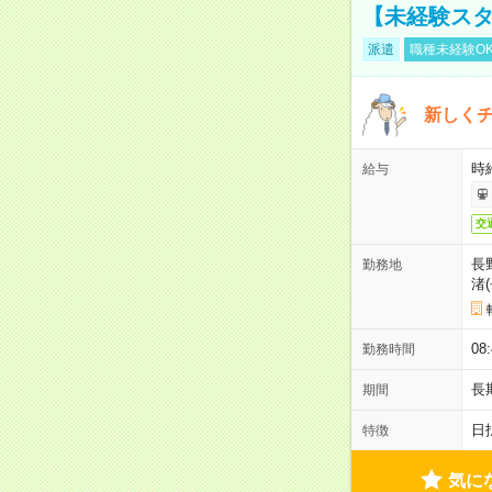
【未経験スタ
派遣
職種未経験O
新しくチ
時給
給与
交
長
勤務地
渚
08
勤務時間
長
期間
日
特徴
気に