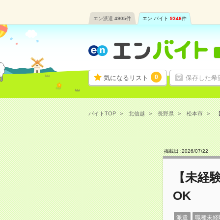
エン派遣
4905
件
エン バイト
9346
件
0
気になるリスト
保存した希
バイトTOP
北信越
長野県
松本市
【
掲載日 :
2026
/
07
/
22
【未経
OK
派遣
職種未経