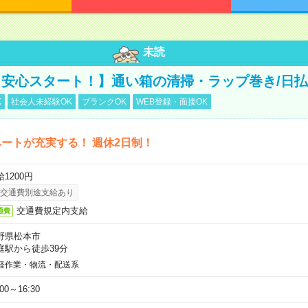
未読
安心スタート！】通い箱の清掃・ラップ巻き/日払
K
社会人未経験OK
ブランクOK
WEB登録・面接OK
ートが充実する！ 週休2日制！
1200円
交通費別途支給あり
交通費規定内支給
通費
野県松本市
庭駅から徒歩39分
軽作業・物流・配送系
:00～16:30