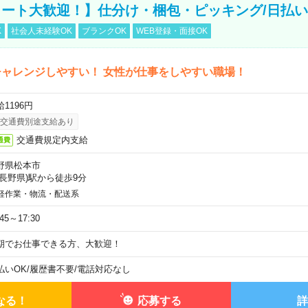
ート大歓迎！】仕分け・梱包・ピッキング/日払い
K
社会人未経験OK
ブランクOK
WEB登録・面接OK
ャレンジしやすい！ 女性が仕事をしやすい職場！
1196円
交通費別途支給あり
交通費規定内支給
通費
野県松本市
(長野県)駅から徒歩9分
軽作業・物流・配送系
:45～17:30
期でお仕事できる方、大歓迎！
払いOK
/
履歴書不要
/
電話対応なし
なる！
応募する
詳