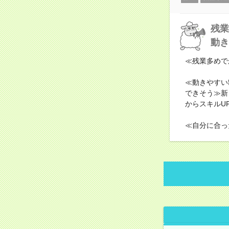
残業
動き
≪残業多めで
≪動きやすい
できそう≫新
からスキルU
≪自分に合っ