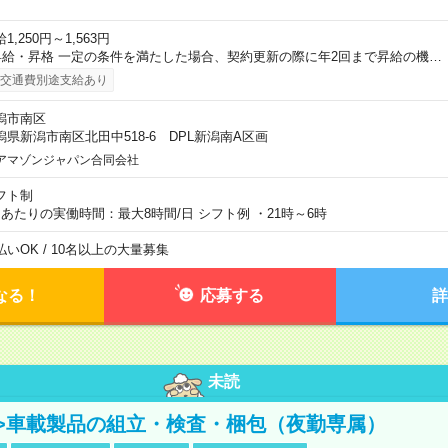
1,250円～1,563円
昇給・昇格 一定の条件を満たした場合、契約更新の際に年2回まで昇給の機…
交通費別途支給あり
潟市南区
潟県新潟市南区北田中518-6 DPL新潟南A区画
アマゾンジャパン合同会社
フト制
日あたりの実働時間：最大8時間/日 シフト例 ・21時～6時
払いOK / 10名以上の大量募集
なる！
応募する
詳
未読
>車載製品の組立・検査・梱包（夜勤専属）