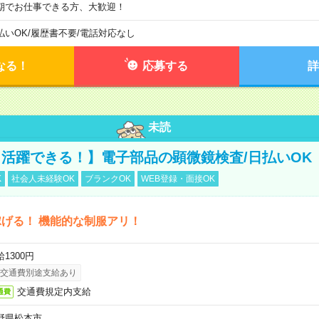
期でお仕事できる方、大歓迎！
払いOK
/
履歴書不要
/
電話対応なし
なる！
応募する
詳
未読
活躍できる！】電子部品の顕微鏡検査/日払いOK
K
社会人未経験OK
ブランクOK
WEB登録・面接OK
げる！ 機能的な制服アリ！
1300円
交通費別途支給あり
交通費規定内支給
通費
野県松本市