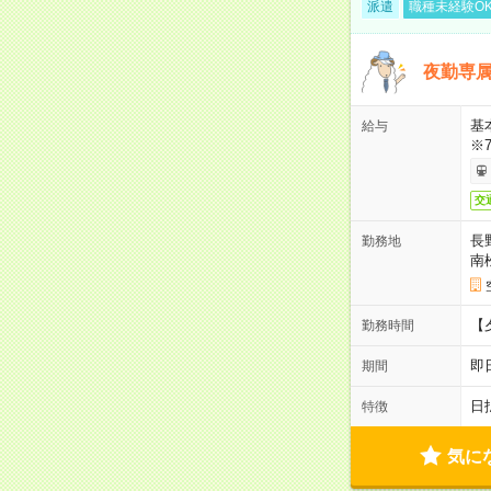
派遣
職種未経験O
夜勤専属
基
給与
※
交
長
勤務地
南
【夕
勤務時間
即
期間
日
特徴
気に