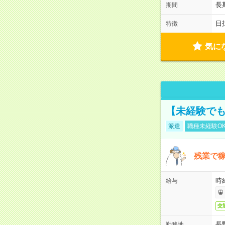
長
期間
日
特徴
気に
【未経験でも
派遣
職種未経験O
残業で稼
時給
給与
交
長
勤務地