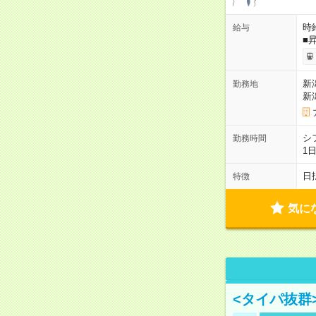
時給
給与
■
新
勤務地
新
シ
勤務時間
1
日
特徴
気に
<タイパ抜群