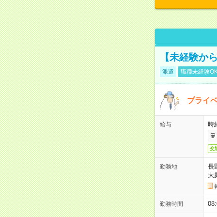
【未経験から
派遣
職種未経験O
プライベ
時給
給与
交
長
勤務地
大
08
勤務時間