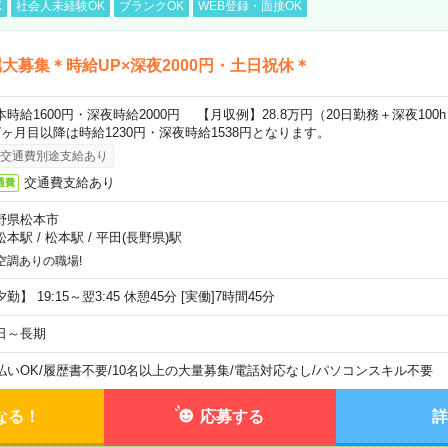
K
社会人未経験OK
ブランクOK
WEB登録・面接OK
大募集＊時給UP×深夜2000円・土日祝休＊
本時給1600円・深夜時給2000円 【月収例】28.8万円（20日勤務＋深夜100
7ヶ月目以降は時給1230円・深夜時給1538円となります。
交通費別途支給あり
交通費支給あり
通費
野県松本市
松本駅
/
松本駅
/
平田(長野県)駅
空調ありの職場!
勤】 19:15～翌3:45 休憩45分 [実働]7時間45分
日～長期
払いOK
/
履歴書不要
/
10名以上の大量募集
/
電話対応なし
/
パソコンスキル不要
なる！
応募する
詳