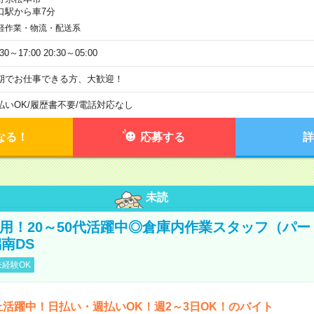
口駅から車7分
軽作業・物流・配送系
:30～17:00 20:30～05:00
期でお仕事できる方、大歓迎！
払いOK
/
履歴書不要
/
電話対応なし
なる！
応募する
詳
未読
直雇用！20～50代活躍中◎倉庫内作業スタッフ（パー
南DS
経験OK
上活躍中！日払い・週払いOK！週2～3日OK！のバイト