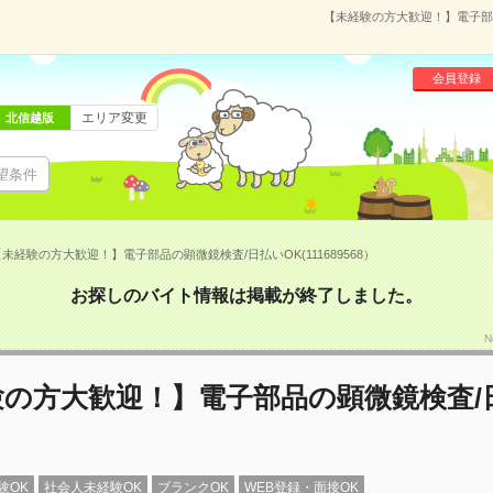
【未経験の方大歓迎！】電子部品の
会員登録
エリア変更
北信越版
望条件
未経験の方大歓迎！】電子部品の顕微鏡検査/日払いOK(111689568）
お探しのバイト情報は掲載が終了しました。
N
験の方大歓迎！】電子部品の顕微鏡検査/
験OK
社会人未経験OK
ブランクOK
WEB登録・面接OK