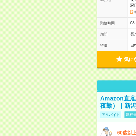
森
08
勤務時間
長
期間
日
特徴
気に
Amazon
夜勤）｜新潟
アルバイト
職種未
60歳以