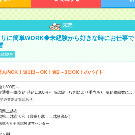
未読
りに簡単WORK◆未経験から好きな時にお仕事で
督
経験OK
間以内OK！週1日～OK！週2～3日OK！のバイト
1,300円～
交通費一部支給 時給1,300円～ ※試験・役割により手当あり ※勤務回数によ
交通費別途支給あり
潟県上越市
潟県上越市大和（最寄り駅：上越妙高駅）
株式会社全国試験運営センター
フト制