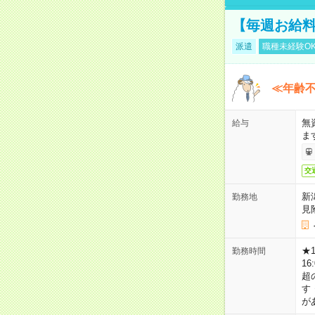
【毎週お給
派遣
職種未経験O
≪年齢不
無
給与
ま
交
新
勤務地
見
★
勤務時間
16
超
す
が