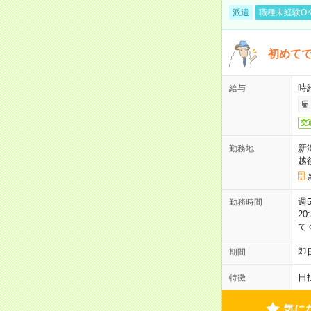
派遣
職種未経験O
初めて
時
給与
交
新
勤務地
越
週5
勤務時間
2
て
即
期間
日
特徴
気に