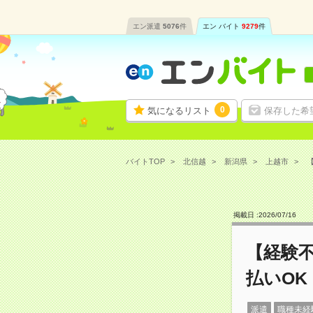
エン派遣
5076
件
エン バイト
9279
件
0
気になるリスト
保存した希
バイトTOP
北信越
新潟県
上越市
【
掲載日 :
2026
/
07
/
16
【経験不
払いOK
派遣
職種未経