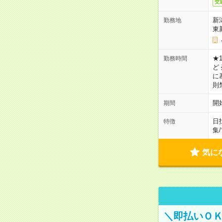
交
新
勤務地
東
★1
勤務時間
ど
に
則
開
期間
日
特徴
集
/
気に
＼即払いＯ