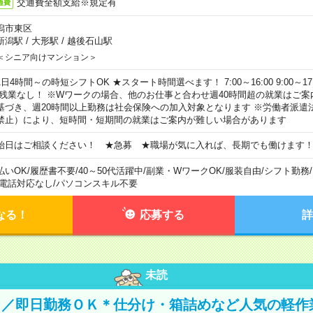
交通費全額支給※規定有
通費
潟市東区
新潟駅
/
大形駅
/
越後石山駅
＜シニア向けマンション＞
日4時間～の時短シフトOK ★スタート時間選べます！ 7:00～16:00 9:00～17:00 
 残業なし！ ※Wワークの場合、他のお仕事と合わせ週40時間超の就業はご案
基づき、週20時間以上勤務は社会保険への加入対象となります ※労働者派遣
禁止）により、短時間・短期間の就業はご案内が難しい場合があります
始日はご相談ください！ ★急募 ★職場が気に入れば、長期でも働けます
払いOK
/
履歴書不要
/
40～50代活躍中
/
副業・WワークOK
/
服装自由
/
シフト勤務
/
電話対応なし
/
パソコンスキル不要
なる！
応募する
詳
未読
Ｋ／即日勤務ＯＫ＊仕分け・箱詰めなど人気の軽作