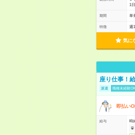
1
単
期間
週
特徴
気に
座り仕事！給
派遣
職種未経験O
即払いO
時
給与