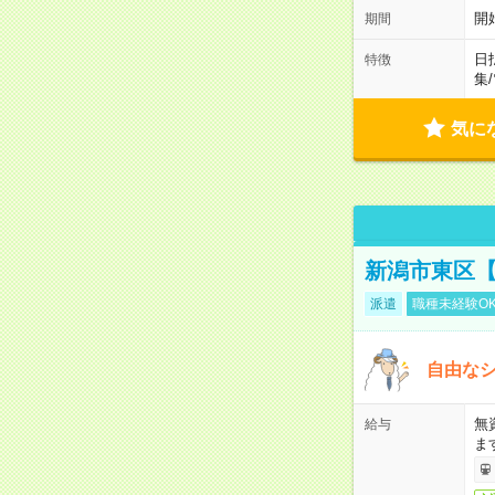
開
期間
日
特徴
集
/
気に
新潟市東区【
派遣
職種未経験O
自由なシ
無
給与
ま