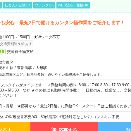
K
社会人未経験OK
ブランクOK
WEB登録・面接OK
でも安心！最短2日で働けるカンタン軽作業をご紹介します！
給1100円～1500円 ★Wワーク不可
交通費別途支給あり
交通費全額支給
通費
潟市東区
後石山駅
/
東新潟駅
/
大形駅
新潟市東区など…勤務地多数！通いやすい勤務地をご紹介します。
フルタイムがメインです！ ＜勤務時間の例＞ 8:00～17:00 8:30～17:30 9:00～18:
0:30～翌5:30 など ★その他にも勤務時間多数！ 日勤のみ、残業なし、
ください！
日～長期 ★応募から「最短2日後」に勤務OK！スタート日はご相談くださ
払いOK
/
履歴書不要
/
40～50代活躍中
/
電話対応なし
/
パソコンスキル不要
なる！
応募する
詳