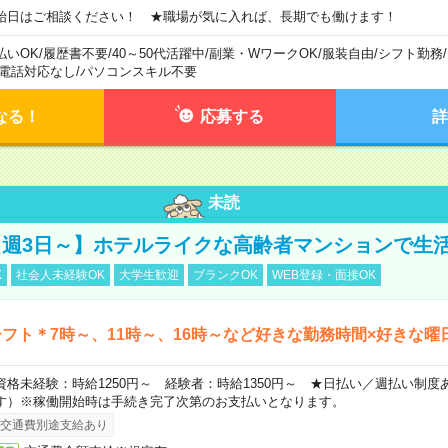
始日はご相談ください！ ★職場が気に入れば、長期でも働けます！
払いOK
/
履歴書不要
/
40～50代活躍中
/
副業・WワークOK
/
服装自由
/
シフト勤務
/
電話対応なし
/
パソコンスキル不要
なる！
応募する
詳
未読
週3日～】ホテルライクな高齢者マンションで生
K
社会人未経験OK
大学生歓迎
ブランクOK
WEB登録・面接OK
フト＊7時～、11時～、16時～など好きな勤務時間×好きな曜
資格未経験：時給1250円～ 経験者：時給1350円～ ★日払い／週払い制
す）※稼働開始時は手続き完了次第のお支払いとなります。
交通費別途支給あり