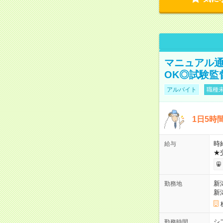
マニュアル通
OK◎試験監
アルバイト
職種未
1日5時
時給
給与
★
新
勤務地
新
シ
勤務時間