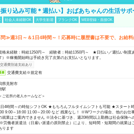
料振り込み可能＊週払い】おばあちゃんの生活サポ
K
社会人未経験OK
大学生歓迎
ブランクOK
WEB登録・面接OK
問≫週3日～＆1日4時間～！応募時に履歴書は不要で、お給料
資格未経験：時給1250円～ 経験者：時給1350円～ ★日払い／週払い制
す）※稼働開始時は手続き完了次第のお支払いとなります。
交通費別途支給あり
交通費支給※規定有
通費
潟県見附市
附駅
＜ご近所の老人ホームなど＞
1日4時間～の時短シフトOK ★もちろんフルタイムシフトも可能 ★スタート時間
:00 9:00～18:00 11:00～20:00 など 残業なし！ ※Wワークの場合、他の
の就業はご案内できません ※法令に基づき、週20時間以上勤務は社会保険へ
 ※労働者派遣法（日雇い派遣の原則禁止）により、短時間・短期間の就業は
あります