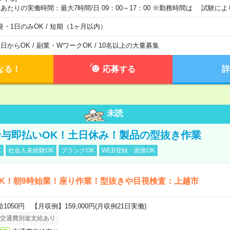
日あたりの実働時間：最大7時間/日 09：00～17：00 ※勤務時間は 試験に
発・1日のみOK / 短期（1ヶ月以内）
1日からOK / 副業・WワークOK / 10名以上の大量募集
なる！
応募する
詳
未読
与即払いOK！土日休み！製品の型抜き作業
K
社会人未経験OK
ブランクOK
WEB登録・面接OK
K！朝9時始業！座り作業！型抜きや目視検査：上越市
給1050円 【月収例】159,000円(月収例21日実働)
交通費別途支給あり