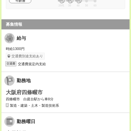
年齢層
20代
30
40
50
60
募集情報
給与
時給1300円
交通費別途支給あり
交通費規定内支給
交通費
勤務地
大阪府四條畷市
四條畷市 白庭台駅から車8分
製造・建築・土木・製造技術系
勤務曜日