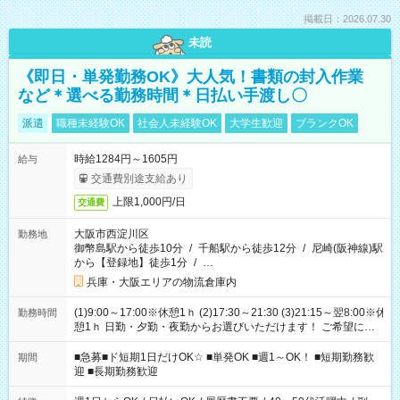
掲載日：2026.07.30
未読
《即日・単発勤務OK》大人気！書類の封入作業
など＊選べる勤務時間＊日払い手渡し〇
派遣
職種未経験OK
社会人未経験OK
大学生歓迎
ブランクOK
時給1284円～1605円
給与
交通費別途支給あり
上限1,000円/日
交通費
大阪市西淀川区
勤務地
御幣島駅から徒歩10分
/
千船駅から徒歩12分
/
尼崎(阪神線)駅
から【登録地】徒歩1分
/
…
兵庫・大阪エリアの物流倉庫内
(1)9:00～17:00※休憩1ｈ (2)17:30～21:30 (3)21:15～翌8:00※休
勤務時間
憩1ｈ 日勤・夕勤・夜勤からお選びいただけます！ ご希望に合
わせて働けるお仕事です(*^^*) 【その他選べる勤務時間】 8-17
時/9-17時/9-18時/10-18時/11-21時/18-22時/20-翌4時/21-翌5
■急募■ド短期1日だけOK☆ ■単発OK ■週1～OK！ ■短期勤務歓
期間
時/22-翌6時/0-翌8時 ご自身のご都合で選んで頂ける完全自由シ
迎 ■長期勤務歓迎
フト！