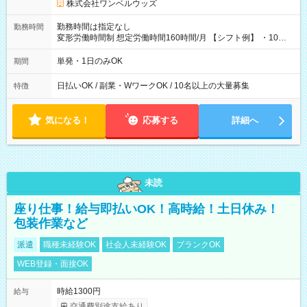
株式会社ワンベルウッズ
勤務時間は指定なし
勤務時間
変形労働時間制 想定労働時間160時間/月 【シフト例】 ・10：
00～20：00
単発・1日のみOK
期間
日払いOK / 副業・WワークOK / 10名以上の大量募集
特徴
気になる！
応募する
詳細へ
未読
座り仕事！給与即払いOK！高時給！土日休み！
包装作業など
派遣
職種未経験OK
社会人未経験OK
ブランクOK
WEB登録・面接OK
時給1300円
給与
交通費別途支給あり