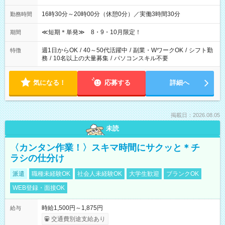
16時30分～20時00分（休憩0分）／実働3時間30分
勤務時間
≪短期＊単発≫ 8・9・10月限定！
期間
週1日からOK
/
40～50代活躍中
/
副業・WワークOK
/
シフト勤
特徴
務
/
10名以上の大量募集
/
パソコンスキル不要
気になる！
応募する
詳細へ
掲載日：2026.08.05
未読
〈カンタン作業！〉スキマ時間にサクッと＊チ
ラシの仕分け
派遣
職種未経験OK
社会人未経験OK
大学生歓迎
ブランクOK
WEB登録・面接OK
時給1,500円～1,875円
給与
交通費別途支給あり