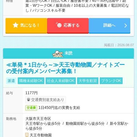
週1日からOK
/
日払いOK
/
履歴書不要
/
40～50代活躍中
/
副
特徴
業・WワークOK
/
服装自由
/
10名以上の大量募集
/
電話対応な
し
/
パソコンスキル不要
気になる！
応募する
詳細へ
掲載日：2026.08.07
未読
≪単発＊1日から～≫天王寺動物園／ナイトズー
の受付案内メンバー大募集！
派遣
職種未経験OK
社会人未経験OK
大学生歓迎
ブランクOK
1177円
給与
交通費別途支給あり
1日450円迄の実費を支給
交通費
大阪市天王寺区
勤務地
天王寺駅から徒歩5分
/
動物園前駅から徒歩5分
/
新今宮駅か
ら徒歩5分
天王寺動物園