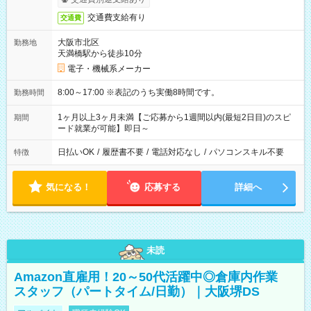
交通費支給有り
交通費
大阪市北区
勤務地
天満橋駅から徒歩10分
電子・機械系メーカー
8:00～17:00 ※表記のうち実働8時間です。
勤務時間
1ヶ月以上3ヶ月未満【ご応募から1週間以内(最短2日目)のスピ
期間
ード就業が可能】即日～
日払いOK
/
履歴書不要
/
電話対応なし
/
パソコンスキル不要
特徴
気になる！
応募する
詳細へ
未読
Amazon直雇用！20～50代活躍中◎倉庫内作業
スタッフ（パートタイム/日勤）｜大阪堺DS