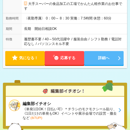
大手スーパーの食品加工の工場でかんたん軽作業のお仕事で
す
〈夜勤専属〉 0：00～ 8：30 実働：7.5時間 休憩：60分
勤務時間
長期 開始日相談OK
期間
履歴書不要
/
40～50代活躍中
/
服装自由
/
シフト勤務
/
電話対
特徴
応なし
/
パソコンスキル不要
気になる！
応募する
詳細へ
編集部イチオシ
《単発1日OK！日払い可》＊チラシのモクモクシール貼り、
《1日だけの単発もOK》イベントや展示会場での設営・撤去
など
(8/7UP!)