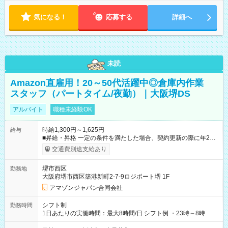
気になる！
応募する
詳細へ
未読
Amazon直雇用！20～50代活躍中◎倉庫内作業
スタッフ（パートタイム/夜勤）｜大阪堺DS
アルバイト
職種未経験OK
時給1,300円～1,625円
給与
■昇給・昇格 一定の条件を満たした場合、契約更新の際に年2回
まで昇給の機会があります。 ■正社員登用制度あり ※月末締/翌
交通費別途支給あり
月25日支払い ※時間外手当、別途支給 ※深夜割増賃金 (22:00～
翌5:00までは時給が25%UPします) ☆給与前払い制度有！
堺市西区
勤務地
☆Amazon直雇用で安定して働けます！ 【試用期間】試用期間
大阪府堺市西区築港新町2-7-9ロジポート堺 1F
あり 試用期間の長さ：1週間 雇用形態、給与は本採用時と同じ
です。
アマゾンジャパン合同会社
シフト制
勤務時間
1日あたりの実働時間：最大8時間/日 シフト例 ・23時～8時