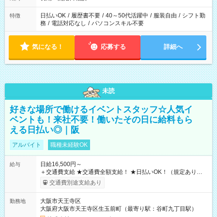
日払いOK
/
履歴書不要
/
40～50代活躍中
/
服装自由
/
シフト勤
特徴
務
/
電話対応なし
/
パソコンスキル不要
気になる！
応募する
詳細へ
未読
好きな場所で働けるイベントスタッフ☆人気イ
ベントも！来社不要！働いたその日に給料もら
える日払い◎｜阪
アルバイト
職種未経験OK
日給16,500円～
給与
＋交通費支給 ★交通費全額支給！ ★日払いOK！（規定あり） ┗
働いたその日に現金GET♪ お仕事後はコンビニATMから 日払
交通費別途支給あり
い分を引き落とせます！ 【試用期間】試用期間なし
大阪市天王寺区
勤務地
大阪府大阪市天王寺区生玉前町（最寄り駅：谷町九丁目駅）