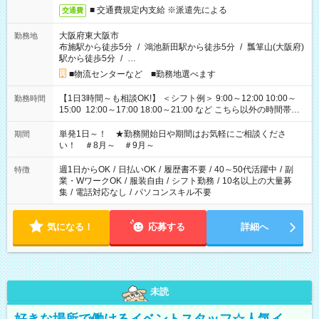
■ 交通費規定内支給 ※派遣先による
交通費
大阪府東大阪市
勤務地
布施駅から徒歩5分
/
鴻池新田駅から徒歩5分
/
瓢箪山(大阪府)
駅から徒歩5分
/
…
■物流センターなど ■勤務地選べます
【1日3時間～も相談OK!】 ＜シフト例＞ 9:00～12:00 10:00～
勤務時間
15:00 12:00～17:00 18:00～21:00 など こちら以外の時間帯も
お気軽にご相談ください！
単発1日～！ ★勤務開始日や期間はお気軽にご相談くださ
期間
い！ ＃8月～ ＃9月～
週1日からOK
/
日払いOK
/
履歴書不要
/
40～50代活躍中
/
副
特徴
業・WワークOK
/
服装自由
/
シフト勤務
/
10名以上の大量募
集
/
電話対応なし
/
パソコンスキル不要
気になる！
応募する
詳細へ
未読