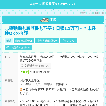
あなたの閲覧履歴からのオススメ
掲載日：2026.08.08
未読
志望動機も履歴書も不要！日収1.1万円～＊未経
験OKの介護
派遣
職種未経験OK
社会人未経験OK
ブランクOK
WEB登録・面接OK
無資格未経験：時給1400円～ ■週払いOK ■扶養内OK ■日
給与
収1万1200円以上
交通費別途支給あり
交通費全額支給
交通費
大阪市天王寺区
勤務地
天王寺駅
/
大阪上本町駅
/
鶴橋駅
/
…
≪自宅からドアtoドアで30分以内！≫ご希望の勤務地を紹介
します。
9:00～18:00（休憩60分） ■ご希望があれば下記シフトもOK！
勤務時間
早番 7:00～16:00 遅番 10:00～19:00 「家族と休みを合わせた