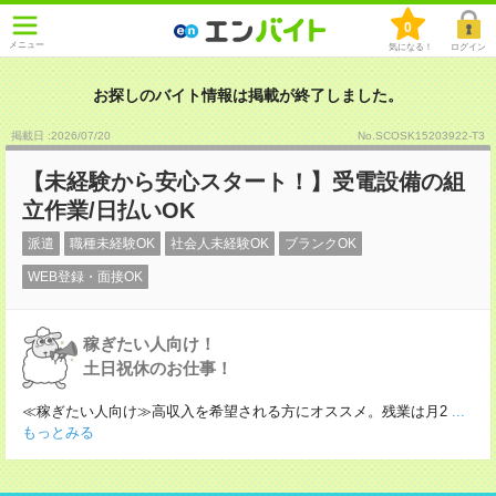
0
メニュー
気になる！
ログイン
お探しのバイト情報は掲載が終了しました。
掲載日 :2026
/
07
/
20
No.SCOSK15203922-T3
【未経験から安心スタート！】受電設備の組
立作業/日払いOK
派遣
職種未経験OK
社会人未経験OK
ブランクOK
WEB登録・面接OK
稼ぎたい人向け！
土日祝休のお仕事！
≪稼ぎたい人向け≫高収入を希望される方にオススメ。残業は月2
...
もっとみる