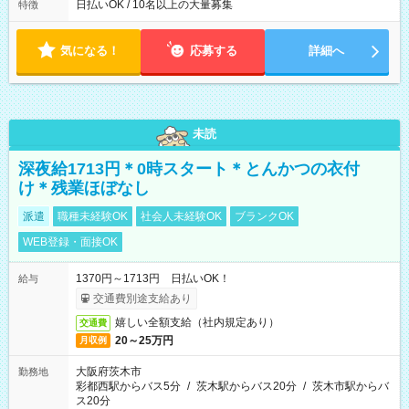
日払いOK / 10名以上の大量募集
特徴
気になる！
応募する
詳細へ
未読
深夜給1713円＊0時スタート＊とんかつの衣付
け＊残業ほぼなし
派遣
職種未経験OK
社会人未経験OK
ブランクOK
WEB登録・面接OK
1370円～1713円 日払いOK！
給与
交通費別途支給あり
嬉しい全額支給（社内規定あり）
交通費
20～25万円
月収例
大阪府茨木市
勤務地
彩都西駅からバス5分
/
茨木駅からバス20分
/
茨木市駅からバ
ス20分