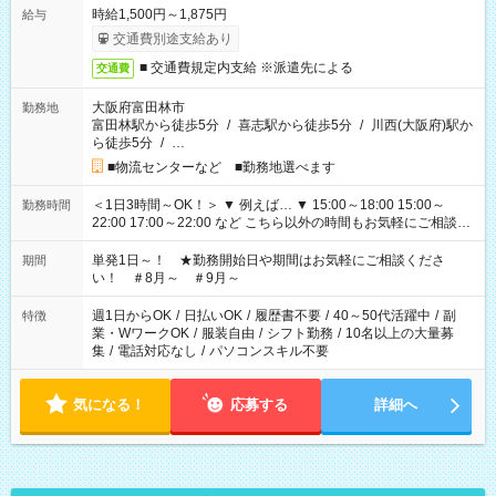
時給1,500円～1,875円
給与
交通費別途支給あり
■ 交通費規定内支給 ※派遣先による
交通費
大阪府富田林市
勤務地
富田林駅から徒歩5分
/
喜志駅から徒歩5分
/
川西(大阪府)駅か
ら徒歩5分
/
…
■物流センターなど ■勤務地選べます
＜1日3時間～OK！＞ ▼ 例えば… ▼ 15:00～18:00 15:00～
勤務時間
22:00 17:00～22:00 など こちら以外の時間もお気軽にご相談く
ださい！
単発1日～！ ★勤務開始日や期間はお気軽にご相談くださ
期間
い！ ＃8月～ ＃9月～
週1日からOK
/
日払いOK
/
履歴書不要
/
40～50代活躍中
/
副
特徴
業・WワークOK
/
服装自由
/
シフト勤務
/
10名以上の大量募
集
/
電話対応なし
/
パソコンスキル不要
気になる！
応募する
詳細へ