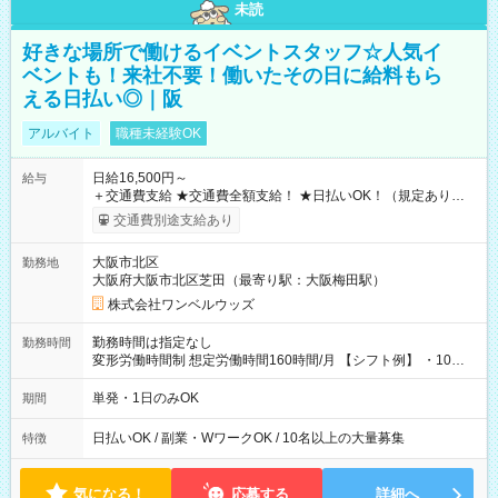
未読
好きな場所で働けるイベントスタッフ☆人気イ
ベントも！来社不要！働いたその日に給料もら
える日払い◎｜阪
アルバイト
職種未経験OK
日給16,500円～
給与
＋交通費支給 ★交通費全額支給！ ★日払いOK！（規定あり） ┗
働いたその日に現金GET♪ お仕事後はコンビニATMから 日払
交通費別途支給あり
い分を引き落とせます！ 【試用期間】試用期間なし
大阪市北区
勤務地
大阪府大阪市北区芝田（最寄り駅：大阪梅田駅）
株式会社ワンベルウッズ
勤務時間は指定なし
勤務時間
変形労働時間制 想定労働時間160時間/月 【シフト例】 ・10：
00～20：00
単発・1日のみOK
期間
日払いOK / 副業・WワークOK / 10名以上の大量募集
特徴
気になる！
応募する
詳細へ