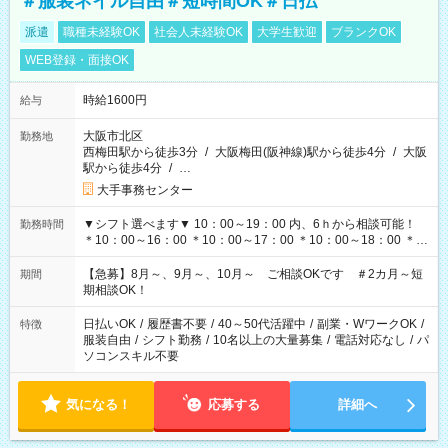
＃服装ネイル自由＃短時間OK＃日払
派遣
職種未経験OK
社会人未経験OK
大学生歓迎
ブランクOK
WEB登録・面接OK
時給1600円
給与
大阪市北区
勤務地
西梅田駅から徒歩3分
/
大阪梅田(阪神線)駅から徒歩4分
/
大阪
駅から徒歩4分
/
…
大手事務センター
▼シフト選べます▼ 10：00～19：00 内、6ｈから相談可能！
勤務時間
＊10：00～16：00 ＊10：00～17：00 ＊10：00～18：00 ＊
11：00～19：00 ＊12：00～19：00 ＊13：00～19：00
【急募】8月～、9月～、10月～ ご相談OKです ＃2カ月～短
期間
期相談OK！
日払いOK
/
履歴書不要
/
40～50代活躍中
/
副業・WワークOK
/
特徴
服装自由
/
シフト勤務
/
10名以上の大量募集
/
電話対応なし
/
パ
ソコンスキル不要
気になる！
応募する
詳細へ