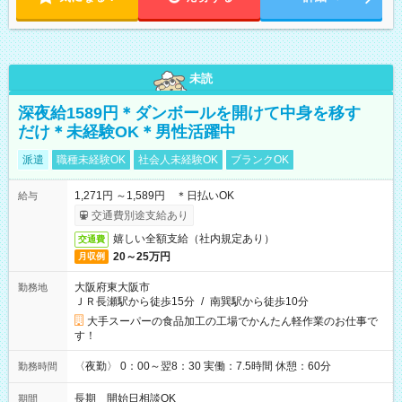
未読
深夜給1589円＊ダンボールを開けて中身を移す
だけ＊未経験OK＊男性活躍中
派遣
職種未経験OK
社会人未経験OK
ブランクOK
1,271円 ～1,589円 ＊日払いOK
給与
交通費別途支給あり
嬉しい全額支給（社内規定あり）
交通費
20～25万円
月収例
大阪府東大阪市
勤務地
ＪＲ長瀬駅から徒歩15分
/
南巽駅から徒歩10分
大手スーパーの食品加工の工場でかんたん軽作業のお仕事で
す！
〈夜勤〉 0：00～翌8：30 実働：7.5時間 休憩：60分
勤務時間
長期 開始日相談OK
期間