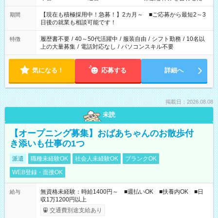
い」 「余裕を持って夕飯の準備がしたい」 「できれば残業はし
たくない」 など、ご希望を教えてくださいね。 ※Wワーク希望
【現在も積極採用中！急募！】2カ月～ ■ご応募から最短2～3
期間
の方へ 今ご覧のお仕事で希望する勤務時間と、もう1つのお仕事
日後の就業も相談可能です！
の勤務時間。 合計で週40時間を超える場合は応募できません。
履歴書不要
/
40～50代活躍中
/
服装自由
/
シフト勤務
/
10名以
特徴
上の大量募集
/
電話対応なし
/
パソコンスキル不要
気になる！
応募する
詳細へ
掲載日：2026.08.08
未読
【オープニング募集】おばあちゃんのお散歩付
き添いも仕事の1つ
派遣
職種未経験OK
社会人未経験OK
ブランクOK
WEB登録・面接OK
無資格未経験：時給1400円～ ■週払いOK ■扶養内OK ■日
給与
収1万1200円以上
交通費別途支給あり