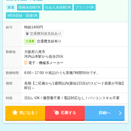
派遣
職種未経験OK
社会人未経験OK
ブランクOK
WEB登録・面接OK
時給1400円
給与
交通費別途支給あり
交通費支給有り
交通費
大阪府八尾市
勤務地
河内山本駅から徒歩20分
電子・機械系メーカー
8:00～17:00 ※表記のうち実働7時間50分です。
勤務時間
長期【ご応募から1週間以内(最短2日目)のスピード就業が可能】
期間
即日～
日払いOK
/
履歴書不要
/
電話対応なし
/
パソコンスキル不要
特徴
気になる！
応募する
詳細へ