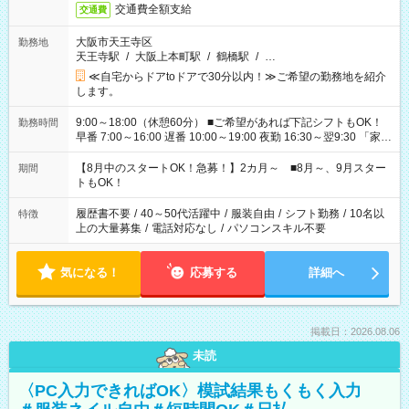
交通費全額支給
交通費
大阪市天王寺区
勤務地
天王寺駅
/
大阪上本町駅
/
鶴橋駅
/
…
≪自宅からドアtoドアで30分以内！≫ご希望の勤務地を紹介
します。
9:00～18:00（休憩60分） ■ご希望があれば下記シフトもOK！
勤務時間
早番 7:00～16:00 遅番 10:00～19:00 夜勤 16:30～翌9:30 「家族
と休みを合わせたい」 「余裕を持って夕飯の準備がしたい」
「できれば残業はしたくない」 など、ご希望を教えてください
【8月中のスタートOK！急募！】2カ月～ ■8月～、9月スター
期間
ね。 ※Wワーク希望の方へ 今ご覧のお仕事で希望する勤務時間
トもOK！
と、もう1つのお仕事の勤務時間。 合計で週40時間を超える場
合は応募できません。
履歴書不要
/
40～50代活躍中
/
服装自由
/
シフト勤務
/
10名以
特徴
上の大量募集
/
電話対応なし
/
パソコンスキル不要
気になる！
応募する
詳細へ
掲載日：2026.08.06
未読
〈PC入力できればOK〉模試結果もくもく入力