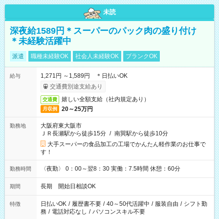
未読
深夜給1589円＊スーパーのパック肉の盛り付け
＊未経験活躍中
派遣
職種未経験OK
社会人未経験OK
ブランクOK
1,271円 ～1,589円 ＊日払いOK
給与
交通費別途支給あり
嬉しい全額支給（社内規定あり）
交通費
20～25万円
月収例
大阪府東大阪市
勤務地
ＪＲ長瀬駅から徒歩15分
/
南巽駅から徒歩10分
大手スーパーの食品加工の工場でかんたん軽作業のお仕事で
す！
〈夜勤〉 0：00～翌8：30 実働：7.5時間 休憩：60分
勤務時間
長期 開始日相談OK
期間
日払いOK
/
履歴書不要
/
40～50代活躍中
/
服装自由
/
シフト勤
特徴
務
/
電話対応なし
/
パソコンスキル不要