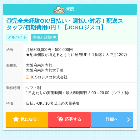
未読
◎完全未経験OK/日払い・週払い対応！配送ス
タッフ/初期費用0円！【JCSロジスコ】
アルバイト
職種未経験OK
月給300,000円～500,000円
給与
★配達個数が増えるとさらに給与UP！ 1番稼ぐ人で月120万ほ
ど！ ・主要都市エリア 月収55万円／週5日稼働 月収65万~112
万円／週6日稼働 ・地方郊外エリア 月収40万円／週5日稼働 月
大阪府南河内郡
勤務地
収40万円~50万円／週6日稼働 ＜モデルイメージ＞ ■月収50万
大阪府南河内郡太子町
円 (27歳男性/江東区在住)※元建築関係 1日150個配達×25日勤務
JCSロジスコ株式会社
(日休み) ■月収80万円(43歳男性/墨田区在住)※元営業 1日200個
配達×25日勤務(月休み) 【試用期間】試用期間なし
シフト制
勤務時間
1日あたりの実働時間：最大8時間/日 8:00～20:00（シフト制/実
働8時間） ※週5日勤務（場所次第では週4も有り） ※配達状況
によって時間外での勤務可能性有り ※案件により多少の前後あ
日払いOK / 10名以上の大量募集
特徴
り ※配達が完了次第、帰社OKです
気になる！
応募する
詳細へ