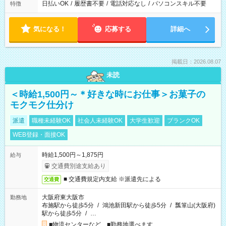
日払いOK
/
履歴書不要
/
電話対応なし
/
パソコンスキル不要
特徴
気になる！
応募する
詳細へ
掲載日：2026.08.07
未読
＜時給1,500円～＊好きな時にお仕事＞お菓子の
モクモク仕分け
派遣
職種未経験OK
社会人未経験OK
大学生歓迎
ブランクOK
WEB登録・面接OK
時給1,500円～1,875円
給与
交通費別途支給あり
■ 交通費規定内支給 ※派遣先による
交通費
大阪府東大阪市
勤務地
布施駅から徒歩5分
/
鴻池新田駅から徒歩5分
/
瓢箪山(大阪府)
駅から徒歩5分
/
…
■物流センターなど ■勤務地選べます