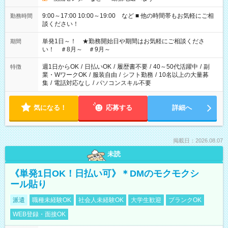
9:00～17:00 10:00～19:00 など ■ 他の時間帯もお気軽にご相
勤務時間
談ください！
単発1日～！ ★勤務開始日や期間はお気軽にご相談くださ
期間
い！ ＃8月～ ＃9月～
週1日からOK
/
日払いOK
/
履歴書不要
/
40～50代活躍中
/
副
特徴
業・WワークOK
/
服装自由
/
シフト勤務
/
10名以上の大量募
集
/
電話対応なし
/
パソコンスキル不要
気になる！
応募する
詳細へ
掲載日：2026.08.07
未読
《単発1日OK！日払い可》＊DMのモクモクシ
ール貼り
派遣
職種未経験OK
社会人未経験OK
大学生歓迎
ブランクOK
WEB登録・面接OK