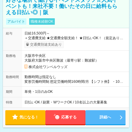
好きな場所で働けるイベントスタッフ☆人気イ
ベントも！来社不要！働いたその日に給料もら
える日払い◎｜阪
アルバイト
職種未経験OK
日給16,500円～
給与
＋交通費支給 ★交通費全額支給！ ★日払いOK！（規定あり） ┗
働いたその日に現金GET♪ お仕事後はコンビニATMから 日払
交通費別途支給あり
い分を引き落とせます！ 【試用期間】試用期間なし
大阪市中央区
勤務地
大阪府大阪市中央区難波（最寄り駅：難波駅）
株式会社ワンベルウッズ
勤務時間は指定なし
勤務時間
変形労働時間制 想定労働時間160時間/月 【シフト例】 ・10：
00～20：00
単発・1日のみOK
期間
日払いOK / 副業・WワークOK / 10名以上の大量募集
特徴
気になる！
応募する
詳細へ