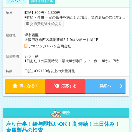
アルバイト
職種未経験OK
時給1,300円～1,300円
給与
■昇給・昇格 一定の条件を満たした場合、契約更新の際に年2回
まで昇給の機会があります。 ■正社員登用制度あり ※月末締/翌
交通費別途支給あり
月25日支払い ※時間外手当、別途支給 ※深夜割増賃金 (22:00～
翌5:00までは時給が25%UPします) ☆給与前払い制度有！
堺市西区
勤務地
☆Amazon直雇用で安定して働けます！ 【試用期間】試用期間
大阪府堺市西区築港新町2-7-9ロジポート堺 1F
あり 試用期間の長さ：1週間 雇用形態、給与は本採用時と同じ
です。
アマゾンジャパン合同会社
シフト制
勤務時間
1日あたりの実働時間：最大8時間/日 シフト例 ・8時～17時 ・
12時～21時
日払いOK / 10名以上の大量募集
特徴
気になる！
応募する
詳細へ
未読
座り仕事！給与即払いOK！高時給！土日休み！
金属製品の検査