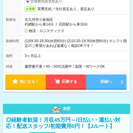
交通費別途支給あり
実費支給／当社規定あり。規定あり
交通費
北九州市小倉南区
勤務地
朽網駅から車14分
/
苅田駅から車16分
物流・ロジスティクス
(1)09:30-18:30(休憩60分) (2)10:30-19:30(休憩60分) ※シフト固
勤務時間
定のご希望があれば遠慮なく相談OKです！
3ヶ月以上
期間
履歴書不要
/
40～50代活躍中
/
副業・WワークOK
特徴
気になる！
応募する
詳細へ
未読
◎経験者歓迎！月収45万円～/日払い・週払い対
応！配送スタッフ/初期費用0円！【Jルート】