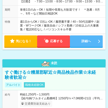
【日勤】 ・7:00～13:00 ・8:00～17:00 ・9:00～13:00 ・9:00
～18:00 ・10:00～19:00 ・13:00～18:00 ・15:00～20:00 ・
16:00～19:00 【夜勤】 ・17:00～21:00 ・18:00～23:00 ・
単発1日のみ～OK！短期や長期も大歓迎です！ ＊急募：8月
期間
21:00～翌6:00 ・23:00～翌8:00 など（他時間多数あり！）
～、9月～など開始日相談OK
週1日からOK
/
日払いOK
/
履歴書不要
/
40～50代活躍中
/
副
特徴
業・WワークOK
/
服装自由
/
シフト勤務
/
10名以上の大量募
集
/
電話対応なし
/
パソコンスキル不要
気になる！
応募する
詳細へ
未読
すぐ働ける☆糟屋郡駅近☆商品検品作業☆未経
験者歓迎☆
アルバイト
職種未経験OK
時給1,250円～1,500円
給与
【給与例/フルタイム勤務時】1250円/ｈ×7.0時間×21日（平均
値）=183,750円 別途交通費支給（会社規定有）、残業/休日手当
交通費別途支給あり
支給、 フルタイムの募集になりますが、働く日数や時間につい