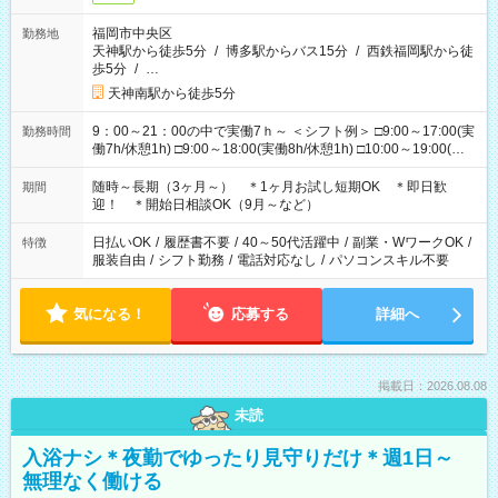
福岡市中央区
勤務地
天神駅から徒歩5分
/
博多駅からバス15分
/
西鉄福岡駅から徒
歩5分
/
…
天神南駅から徒歩5分
9：00～21：00の中で実働7ｈ～ ＜シフト例＞ □9:00～17:00(実
勤務時間
働7h/休憩1h) □9:00～18:00(実働8h/休憩1h) □10:00～19:00(実
働8h/休憩1h) □11:00～20:00(実働8h/休憩1h) □12:00～20:00(実
働7h/休憩1h) □12:00～21:00(実働7h/休憩1h) ＊固定OK ＊選べ
随時～長期（3ヶ月～） ＊1ヶ月お試し短期OK ＊即日歓
期間
る時間帯！
迎！ ＊開始日相談OK（9月～など）
日払いOK
/
履歴書不要
/
40～50代活躍中
/
副業・WワークOK
/
特徴
服装自由
/
シフト勤務
/
電話対応なし
/
パソコンスキル不要
気になる！
応募する
詳細へ
掲載日：2026.08.08
未読
入浴ナシ＊夜勤でゆったり見守りだけ＊週1日～
無理なく働ける