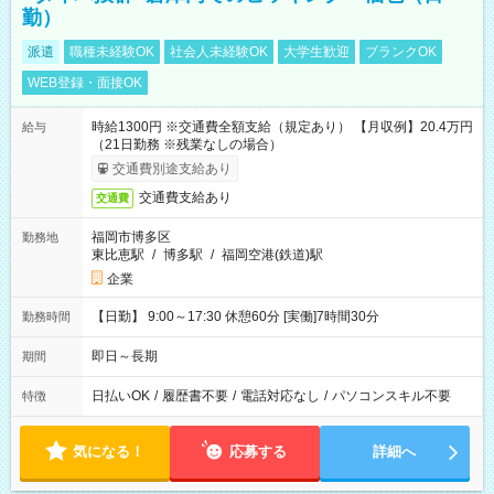
勤）
派遣
職種未経験OK
社会人未経験OK
大学生歓迎
ブランクOK
WEB登録・面接OK
時給1300円 ※交通費全額支給（規定あり） 【月収例】20.4万円
給与
（21日勤務 ※残業なしの場合）
交通費別途支給あり
交通費支給あり
交通費
福岡市博多区
勤務地
東比恵駅
/
博多駅
/
福岡空港(鉄道)駅
企業
【日勤】 9:00～17:30 休憩60分 [実働]7時間30分
勤務時間
即日～長期
期間
日払いOK
/
履歴書不要
/
電話対応なし
/
パソコンスキル不要
特徴
気になる！
応募する
詳細へ