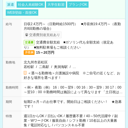
派遣
社会人未経験OK
大学生歓迎
ブランクOK
WEB登録・面接OK
日収2.4万円～（日勤時給1500円） ■月収例19.4万円～（夜勤
給与
月8回勤務の場合）
交通費別途支給あり
交通費全額支給 ■ガソリン代も全額支給（規定あ
交通費
り） ■無料駐車場もご相談ください
15～20万円
月収例
北九州市若松区
勤務地
若松駅
/
二島駅
/
奥洞海駅
/
…
＜選べる勤務地＞介護施設や病院 ※ご自宅の近くなど、お
好きな場所を選べます！
＜例＞ 夜勤（例） 16：00～翌9：00 16：30～翌9：30 17：00
勤務時間
～翌10：00 ※勤務時間は施設によって異なります 「土日祝は休
みたい」 「しっかり稼ぎたい」 「もう少し遅い時間から始めた
い」など ご希望にあったお仕事をご案内いたします。 ※未経験
短期2ヵ月～のお仕事です。開始日はご相談ください！ ★急募
期間
の方の場合は1～2ヶ月間は日中での仕事を経験いただき、 お
です！
仕事に慣れてからの夜勤になります。 ★家庭の都合でお休みが
必要な場合も遠慮なくご相談ください。
週1日からOK
/
日払いOK
/
履歴書不要
/
40～50代活躍中
/
副
特徴
業・WワークOK
/
服装自由
/
シフト勤務
/
10名以上の大量募
集
/
電話対応なし
/
パソコンスキル不要