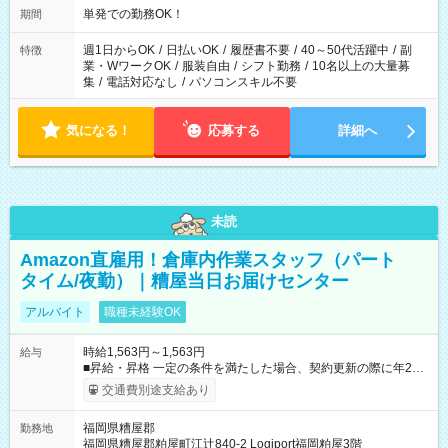
単発での勤務OK！
期間
週1日からOK
/
日払いOK
/
履歴書不要
/
40～50代活躍中
/
副
特徴
業・WワークOK
/
服装自由
/
シフト勤務
/
10名以上の大量募
集
/
電話対応なし
/
パソコンスキル不要
気になる！
応募する
詳細へ
未読
Amazon直雇用！倉庫内作業スタッフ（パート
タイム/夜勤）｜糟屋当日お届けセンター
アルバイト
職種未経験OK
時給1,563円～1,563円
給与
■昇給・昇格 一定の条件を満たした場合、契約更新の際に年2回
まで昇給の機会があります。 ■正社員登用制度あり ※月末締/翌
交通費別途支給あり
月25日支払い ※時間外手当、別途支給 ※深夜割増賃金 (22:00～
翌5:00までは時給が25%UPします) ☆給与前払い制度有！
福岡県糟屋郡
勤務地
☆Amazon直雇用で安定して働けます！ 【試用期間】試用期間
福岡県糟屋郡粕屋町江辻840-2 Logiport福岡粕屋3階