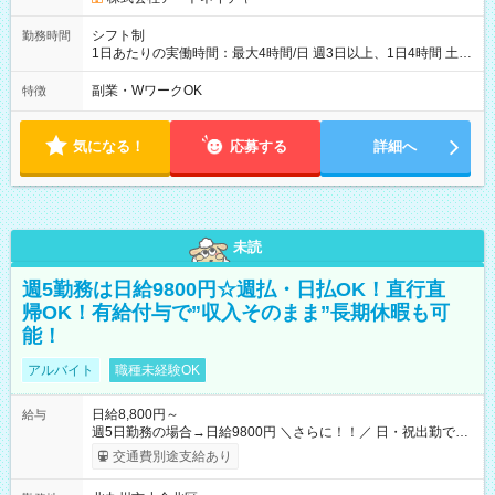
シフト制
勤務時間
1日あたりの実働時間：最大4時間/日 週3日以上、1日4時間 土曜
や日曜のお休みも応相談 16:05～20:05 「昼間のレジの仕事とW
ワークで働きたい」 「夕食後の空いている時間を有効活用した
副業・WワークOK
特徴
い」など シフトや休み希望など随時ご相談下さい♪
気になる！
応募する
詳細へ
未読
週5勤務は日給9800円☆週払・日払OK！直行直
帰OK！有給付与で”収入そのまま”長期休暇も可
能！
アルバイト
職種未経験OK
日給8,800円～
給与
週5日勤務の場合→日給9800円 ＼さらに！！／ 日・祝出勤で＋
1，000円/日 になります♪ ◆交通費支給あり ※規定あり ◆賞与
交通費別途支給あり
あり ※規定あり ◆資格手当あり ◆最大15万円の定着支援制度
あり ◆面接交通費3000円支給 ◆精勤手当あり ┗実勤務日数23日