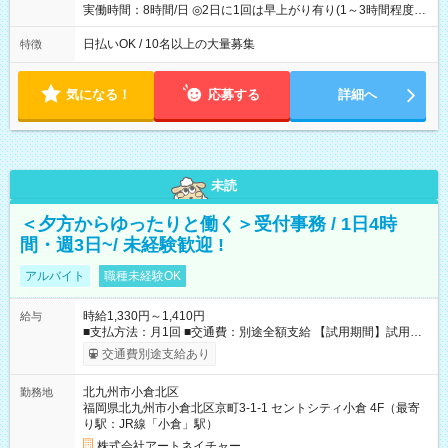
実働時間：8時間/日 ◎2日に1回は早上がり有り(1～3時間程度)
◎月残業5～10時間程度
日払いOK / 10名以上の大量募集
特徴
気になる！
応募する
詳細へ
未読
＜夕方からゆったりと働く＞受付事務 / 1日4時
間・週3日~/ 未経験歓迎 !
アルバイト
職種未経験OK
時給1,330円～1,410円
給与
■支払方法：月1回 ■交通費：別途全額支給 【試用期間】試用期
間あり 試用期間の長さ：6ヶ月 雇用形態、給与は本採用時と同
交通費別途支給あり
じです。
北九州市小倉北区
勤務地
福岡県北九州市小倉北区京町3-1-1 セントシティ小倉 4F（最寄
り駅：JR線「小倉」駅）
株式会社アートネイチャー