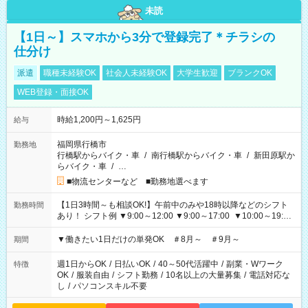
未読
【1日～】スマホから3分で登録完了＊チラシの
仕分け
派遣
職種未経験OK
社会人未経験OK
大学生歓迎
ブランクOK
WEB登録・面接OK
時給1,200円～1,625円
給与
福岡県行橋市
勤務地
行橋駅からバイク・車
/
南行橋駅からバイク・車
/
新田原駅か
らバイク・車
/
…
■物流センターなど ■勤務地選べます
【1日3時間～も相談OK!】午前中のみや18時以降などのシフト
勤務時間
あり！ シフト例 ▼9:00～12:00 ▼9:00～17:00 ▼10:00～19:00
▼18:00～21:00
▼働きたい1日だけの単発OK ＃8月～ ＃9月～
期間
週1日からOK
/
日払いOK
/
40～50代活躍中
/
副業・Wワーク
特徴
OK
/
服装自由
/
シフト勤務
/
10名以上の大量募集
/
電話対応な
し
/
パソコンスキル不要