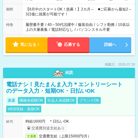
と休みを合わせたい」 「余裕を持って夕飯の準備がしたい」
「できれば残業はしたくない」 など、ご希望を教えてください
【8月中のスタートOK！急募！】2カ月～ ■ご応募から最短2～
期間
ね。 ※Wワーク希望の方へ 今ご覧のお仕事で希望する勤務時間
3日後に就業が可能です！
と、もう1つのお仕事の勤務時間。 合計で週40時間を超える場
合は応募できません。
履歴書不要
/
40～50代活躍中
/
服装自由
/
シフト勤務
/
10名以
特徴
上の大量募集
/
電話対応なし
/
パソコンスキル不要
気になる！
応募する
詳細へ
掲載日：2026.07.30
未読
電話ナシ！見たまんま入力＊エントリーシート
のデータ入力・短期OK・日払いOK
派遣
職種未経験OK
社会人未経験OK
ブランクOK
WEB登録・面接OK
時給1600円 ＊日払いOK
給与
交通費別途支給あり
交通費支給（上限15000円/月）
交通費