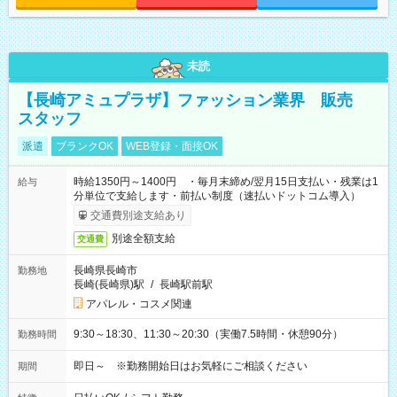
未読
【長崎アミュプラザ】ファッション業界 販売
スタッフ
派遣
ブランクOK
WEB登録・面接OK
時給1350円～1400円 ・毎月末締め/翌月15日支払い・残業は1
給与
分単位で支給します・前払い制度（速払いドットコム導入）
交通費別途支給あり
別途全額支給
交通費
長崎県長崎市
勤務地
長崎(長崎県)駅
/
長崎駅前駅
アパレル・コスメ関連
9:30～18:30、11:30～20:30（実働7.5時間・休憩90分）
勤務時間
即日～ ※勤務開始日はお気軽にご相談ください
期間