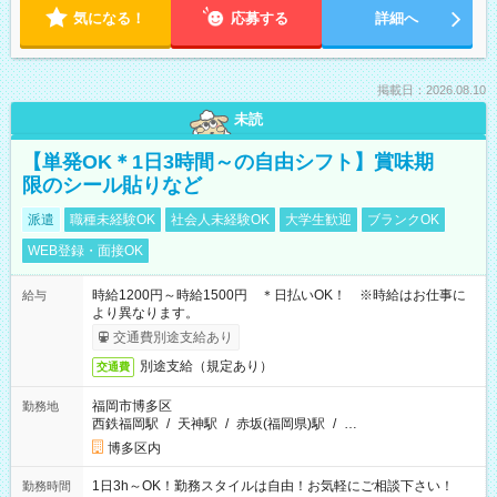
気になる！
応募する
詳細へ
掲載日：2026.08.10
未読
【単発OK＊1日3時間～の自由シフト】賞味期
限のシール貼りなど
派遣
職種未経験OK
社会人未経験OK
大学生歓迎
ブランクOK
WEB登録・面接OK
時給1200円～時給1500円 ＊日払いOK！ ※時給はお仕事に
給与
より異なります。
交通費別途支給あり
別途支給（規定あり）
交通費
福岡市博多区
勤務地
西鉄福岡駅
/
天神駅
/
赤坂(福岡県)駅
/
…
博多区内
1日3h～OK！勤務スタイルは自由！お気軽にご相談下さい！
勤務時間