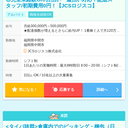
タッフ/初期費用0円！【JCSロジスコ】
アルバイト
職種未経験OK
月給300,000円～500,000円
給与
★配達個数が増えるとさらに給与UP！ 1番稼ぐ人で月120万ほ
ど！ ・主要都市エリア 月収55万円／週5日稼働 月収65万~112
万円／週6日稼働 ・地方郊外エリア 月収40万円／週5日稼働 月
福岡県中間市
勤務地
収40万円~50万円／週6日稼働 ＜モデルイメージ＞ ■月収50万
福岡県中間市
円 (27歳男性/江東区在住)※元建築関係 1日150個配達×25日勤務
JCSロジスコ株式会社
(日休み) ■月収80万円(43歳男性/墨田区在住)※元営業 1日200個
配達×25日勤務(月休み) 【試用期間】試用期間なし
シフト制
勤務時間
1日あたりの実働時間：最大8時間/日 8:00～20:00（シフト制/実
働8時間） ※週5日勤務（場所次第では週4も有り） ※配達状況
によって時間外での勤務可能性有り ※案件により多少の前後あ
日払いOK / 10名以上の大量募集
特徴
り ※配達が完了次第、帰社OKです
気になる！
応募する
詳細へ
未読
<タイパ抜群>倉庫内でのピッキング・梱包（日