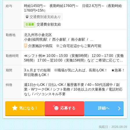
時給1450円～ 夜勤時給1760円～ 日収2.6万円～（夜勤時給
給与
1760円×15h）
交通費別途支給あり
交通費全額支給
交通費
北九州市小倉北区
勤務地
小倉(福岡県)駅
/
西小倉駅
/
南小倉駅
/
…
介護施設や病院 ※ご自宅近辺からご案内可能
≪シフト例≫ 10:00～15:00（実働5時間） 12:00～17:00（実働
勤務時間
5時間） 17:00～翌10:00（実働15時間）など ご希望に応じて、
働く時間は調整できます！ お気軽に担当へ相談ください！
3ヵ月までの短期 ※職場が気に入れば、長期もOK！ ★急募！
期間
即日勤務もOK！
週1日からOK
/
日払いOK
/
履歴書不要
/
40～50代活躍中
/
副
特徴
業・WワークOK
/
シフト勤務
/
10名以上の大量募集
/
電話対応
なし
/
パソコンスキル不要
気になる！
応募する
詳細へ
掲載日：2026.08.09