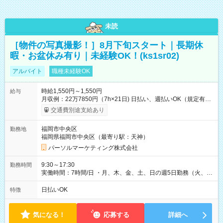
未読
［物件の写真撮影！］8月下旬スタート｜長期休
暇・お盆休み有り｜未経験OK！(ks1sr02)
アルバイト
職種未経験OK
時給1,550円～1,550円
給与
月収例：22万7850円（7h×21日) 日払い、週払いOK（規定有
り） 【試用期間】試用期間なし
交通費別途支給あり
福岡市中央区
勤務地
福岡県福岡市中央区（最寄り駅：天神）
パーソルマーケティング株式会社
9:30～17:30
勤務時間
実働時間：7時間/日 ・月、木、金、土、日の週5日勤務（火、水
は固定休です／GW、お盆、年末年始等、長期休暇有り！） ・
ワンシフト！ ・残業ほぼナシ（0～5h/月）
日払いOK
特徴
気になる！
応募する
詳細へ