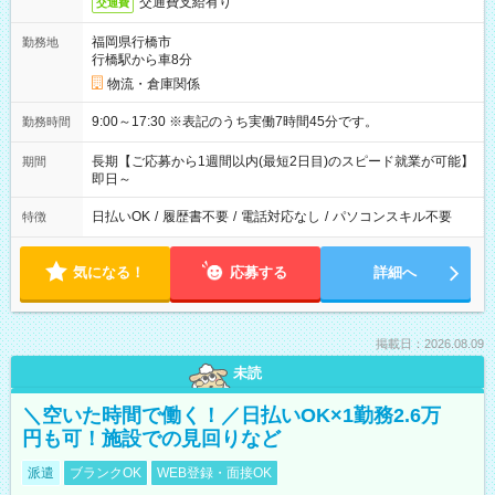
交通費支給有り
交通費
福岡県行橋市
勤務地
行橋駅から車8分
物流・倉庫関係
9:00～17:30 ※表記のうち実働7時間45分です。
勤務時間
長期【ご応募から1週間以内(最短2日目)のスピード就業が可能】
期間
即日～
日払いOK
/
履歴書不要
/
電話対応なし
/
パソコンスキル不要
特徴
気になる！
応募する
詳細へ
掲載日：2026.08.09
未読
＼空いた時間で働く！／日払いOK×1勤務2.6万
円も可！施設での見回りなど
派遣
ブランクOK
WEB登録・面接OK