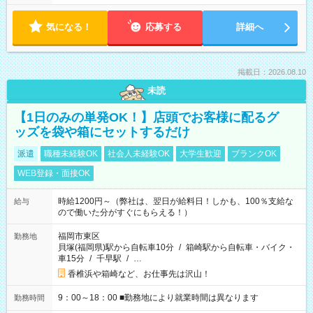
気になる！
応募する
詳細へ
掲載日：2026.08.10
未読
【1日のみの単発OK！】店頭でお客様に配るグ
ッズを袋や箱にセットするだけ
派遣
職種未経験OK
社会人未経験OK
大学生歓迎
ブランクOK
WEB登録・面接OK
時給1200円～（弊社は、翌日が給料日！しかも、100％支給な
給与
ので働いた分がすぐにもらえる！）
福岡市東区
勤務地
貝塚(福岡県)駅から自転車10分
/
箱崎駅から自転車・バイク・
車15分
/
千早駅
/
…
香椎浜や箱崎など、お仕事先は沢山！
9：00～18：00 ■勤務地により就業時間は異なります
勤務時間