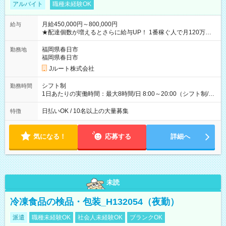
アルバイト
職種未経験OK
月給450,000円～800,000円
給与
★配達個数が増えるとさらに給与UP！ 1番稼ぐ人で月120万ほ
ど！ ・主要都市エリア 月収55万円／週5日稼働 月収65万~112
万円／週6日稼働 ・地方郊外エリア 月収40万円／週5日稼働 月
福岡県春日市
勤務地
収40万円~50万円／週6日稼働 ＜モデルイメージ＞ ■月収50万
福岡県春日市
円 (27歳男性/江東区在住)※元建築関係 1日150個配達×25日勤務
Jルート株式会社
(日休み) ■月収80万円(43歳男性/墨田区在住)※元営業 1日200個
配達×25日勤務(月休み) 【試用期間】試用期間なし
シフト制
勤務時間
1日あたりの実働時間：最大8時間/日 8:00～20:00（シフト制/実
働8時間） ※週5日勤務（場所次第では週4も有り） ※配達状況
によって時間外での勤務可能性有り ※案件により多少の前後あ
日払いOK / 10名以上の大量募集
特徴
り ※配達が完了次第、帰社OKです
気になる！
応募する
詳細へ
未読
冷凍食品の検品・包装_H132054（夜勤）
派遣
職種未経験OK
社会人未経験OK
ブランクOK