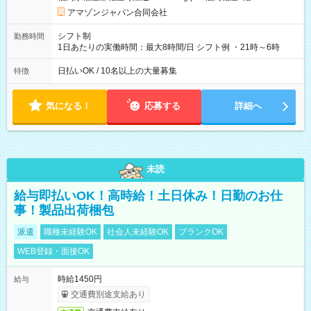
あり 試用期間の長さ：1週間 雇用形態、給与は本採用時と同じ
です。
アマゾンジャパン合同会社
シフト制
勤務時間
1日あたりの実働時間：最大8時間/日 シフト例 ・21時～6時
日払いOK / 10名以上の大量募集
特徴
気になる！
応募する
詳細へ
未読
給与即払いOK！高時給！土日休み！日勤のお仕
事！製品出荷梱包
派遣
職種未経験OK
社会人未経験OK
ブランクOK
WEB登録・面接OK
時給1450円
給与
交通費別途支給あり