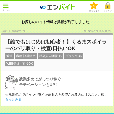
0
メニュー
気になる！
ログイン
お探しのバイト情報は掲載が終了しました。
掲載日 :2026
/
07
/
29
No.SCKO29176499-T4
【誰でもはじめは初心者！】くるまスポイラ
ーのバリ取り・検査/日払いOK
派遣
職種未経験OK
社会人未経験OK
ブランクOK
WEB登録・面接OK
残業多めでがっつり稼ぐ！
モチベーションもUP！
≪残業多めでがっつり稼ぐ≫高収入を希望される方にオススメ。残
...
もっとみる