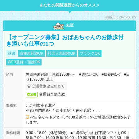
あなたの閲覧履歴からのオススメ
掲載日：2026.08.05
未読
【オープニング募集】おばあちゃんのお散歩付
き添いも仕事の1つ
派遣
職種未経験OK
社会人未経験OK
ブランクOK
WEB登録・面接OK
無資格未経験：時給1350円～ ■週払いOK ■扶養内OK ■日
給与
収1万800円以上
交通費別途支給あり
交通費全額支給
交通費
北九州市小倉北区
勤務地
小倉(福岡県)駅
/
西小倉駅
/
南小倉駅
/
…
≪自宅からドアtoドアで30分以内！≫ご希望の勤務地を紹介
します。
9:00～18:00（休憩60分） ■ご希望があれば下記シフトもOK！
勤務時間
早番 7:00～16:00 遅番 10:00～19:00 夜勤 16:30～翌9:30 「家族