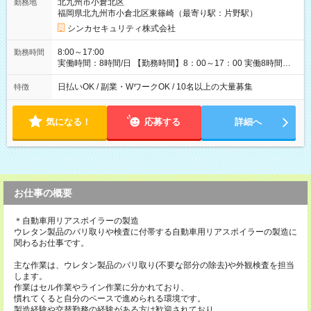
北九州市小倉北区
勤務地
以上の社員に月1万円 ※有給休暇を除く ◆ファミリーサポート
福岡県北九州市小倉北区東篠崎（最寄り駅：片野駅）
あり ┗障害をもつ子を育てる社員に月1万円 ◆チャイルドサポー
トプランあり ┗自身/妻が不妊治療をしている社員に対し、 特
シンカセキュリティ株式会社
別休暇と治療費の補助 【試用期間】試用期間あり 試用期間の長
さ：3ヶ月 雇用形態、給与は本採用時と同じです。
8:00～17:00
勤務時間
実働時間：8時間/日 【勤務時間】8：00～17：00 実働8時間／
休憩1時間 ☆週2日～勤務OK！ ☆残業少なめ（月平均1～5時
間） 3か月以内の短期間勤務もOK★ ＊週4日以上働ける方のみ
日払いOK / 副業・WワークOK / 10名以上の大量募集
特徴
気になる！
応募する
詳細へ
お仕事の概要
＊自動車用リアスポイラーの製造
ウレタン製品のバリ取りや検査に付帯する自動車用リアスポイラーの製造に
関わるお仕事です。
主な作業は、ウレタン製品のバリ取り(不要な部分の除去)や外観検査を担当
します。
作業はセル作業やライン作業に分かれており、
慣れてくると自分のペースで進められる環境です。
製造経験や交替勤務の経験がある方は歓迎されており、