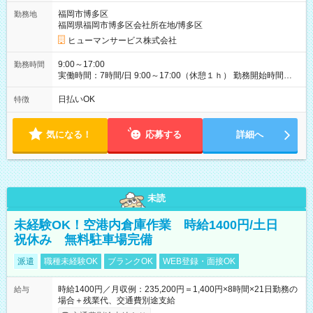
て若干の調整により働くことが出来る場合（子育て等の要件な
福岡市博多区
勤務地
ど）は、ご希望状況をヒヤリングして調整できることがありま
福岡県福岡市博多区会社所在地/博多区
す。応募時に、ご相談頂きます様お願いします。 ※公共交通機
関、駐車場あり。（粕屋郡） 【試用期間】試用期間なし
ヒューマンサービス株式会社
9:00～17:00
勤務時間
実働時間：7時間/日 9:00～17:00（休憩１ｈ） 勤務開始時間等
の調整も受けたまります。 （例：10時から17時 など） お気軽
にご相談・お問い合わせをメールで返信してください。
日払いOK
特徴
気になる！
応募する
詳細へ
未読
未経験OK！空港内倉庫作業 時給1400円/土日
祝休み 無料駐車場完備
派遣
職種未経験OK
ブランクOK
WEB登録・面接OK
時給1400円／月収例：235,200円＝1,400円×8時間×21日勤務の
給与
場合＋残業代、交通費別途支給