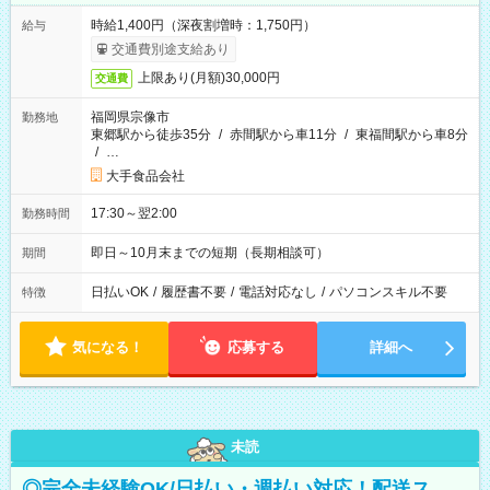
時給1,400円（深夜割増時：1,750円）
給与
交通費別途支給あり
上限あり(月額)30,000円
交通費
福岡県宗像市
勤務地
東郷駅から徒歩35分
/
赤間駅から車11分
/
東福間駅から車8分
/
…
大手食品会社
17:30～翌2:00
勤務時間
即日～10月末までの短期（長期相談可）
期間
日払いOK
/
履歴書不要
/
電話対応なし
/
パソコンスキル不要
特徴
気になる！
応募する
詳細へ
未読
◎完全未経験OK/日払い・週払い対応！配送ス