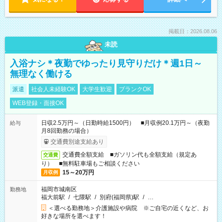
掲載日：2026.08.06
未読
入浴ナシ＊夜勤でゆったり見守りだけ＊週1日～
無理なく働ける
派遣
社会人未経験OK
大学生歓迎
ブランクOK
WEB登録・面接OK
日収2.5万円～（日勤時給1500円） ■月収例20.1万円～（夜勤
給与
月8回勤務の場合）
交通費別途支給あり
交通費全額支給 ■ガソリン代も全額支給（規定あ
交通費
り） ■無料駐車場もご相談ください
15～20万円
月収例
福岡市城南区
勤務地
福大前駅
/
七隈駅
/
別府(福岡県)駅
/
…
＜選べる勤務地＞介護施設や病院 ※ご自宅の近くなど、お
好きな場所を選べます！