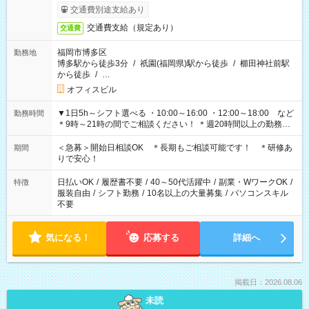
交通費別途支給あり
交通費支給（規定あり）
交通費
福岡市博多区
勤務地
博多駅から徒歩3分
/
祇園(福岡県)駅から徒歩
/
櫛田神社前駅
から徒歩
/
…
オフィスビル
▼1日5h～シフト選べる ・10:00～16:00 ・12:00～18:00 など
勤務時間
＊9時～21時の間でご相談ください！ ＊週20時間以上の勤務を
お願いします
＜急募＞開始日相談OK ＊長期もご相談可能です！ ＊研修あ
期間
りで安心！
日払いOK
/
履歴書不要
/
40～50代活躍中
/
副業・WワークOK
/
特徴
服装自由
/
シフト勤務
/
10名以上の大量募集
/
パソコンスキル
不要
気になる！
応募する
詳細へ
掲載日：2026.08.06
未読