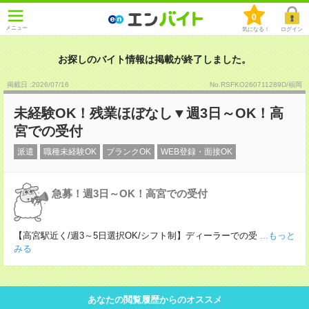
0
メニュー
気になる！
ログイン
お探しのバイト情報は掲載が終了しました。
掲載日 :2026
/
07
/
16
No.RSFKO260711289D/福岡
未経験OK！残業ほぼなし▼週3日～OK！高
宮での受付
派遣
職種未経験OK
ブランクOK
WEB登録・面接OK
急募！週3日～OK！高宮での受付
【高宮駅近く/週3～5日選択OK/シフト制】ディーラーでの受
...もっと
みる
あなたの閲覧履歴からのオススメ