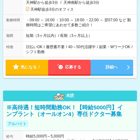
天神駅から徒歩3分
/
天神南駅から徒歩3分
天神駅徒歩3分のオフィス
・09:00 ～ 16:00 ・10:00 ～ 18:00 ・22:00 ～ 翌07:00 など 勤
勤務時間
務時間はご希望にあわせて多数ご紹介！
短期（3ヶ月以内）/ 長期（3ヶ月以上）
期間
日払いOK
/
履歴書不要
/
40～50代活躍中
/
副業・WワークOK
/
特徴
シフト勤務
気になる！
応募する
詳細へ
未読
※高待遇！短時間勤務OK！【時給5000円】イ
ンプラント（オールオン4）専任ドクター募集
アルバイト
時給5,000円～5,000円
給与