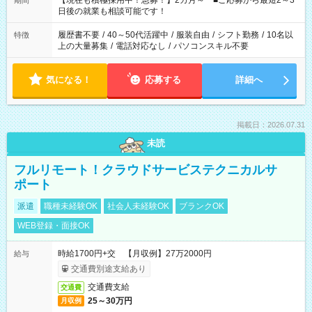
【現在も積極採用中！急募！】2カ月～ ■ご応募から最短2～3
期間
の方へ 今ご覧のお仕事で希望する勤務時間と、もう1つのお仕事
日後の就業も相談可能です！
の勤務時間。 合計で週40時間を超える場合は応募できません。
履歴書不要
/
40～50代活躍中
/
服装自由
/
シフト勤務
/
10名以
特徴
上の大量募集
/
電話対応なし
/
パソコンスキル不要
気になる！
応募する
詳細へ
掲載日：2026.07.31
未読
フルリモート！クラウドサービステクニカルサ
ポート
派遣
職種未経験OK
社会人未経験OK
ブランクOK
WEB登録・面接OK
時給1700円+交 【月収例】27万2000円
給与
交通費別途支給あり
交通費支給
交通費
25～30万円
月収例