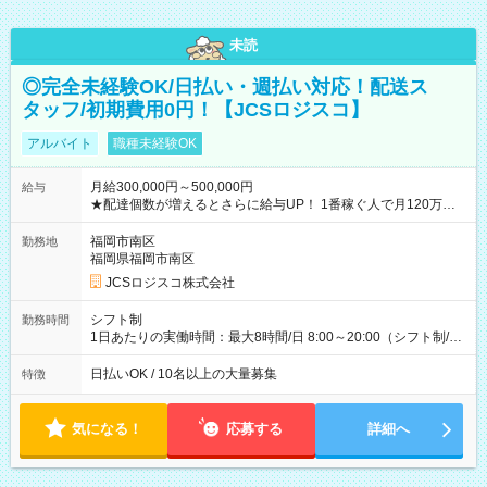
未読
◎完全未経験OK/日払い・週払い対応！配送ス
タッフ/初期費用0円！【JCSロジスコ】
アルバイト
職種未経験OK
月給300,000円～500,000円
給与
★配達個数が増えるとさらに給与UP！ 1番稼ぐ人で月120万ほ
ど！ ・主要都市エリア 月収55万円／週5日稼働 月収65万~112
万円／週6日稼働 ・地方郊外エリア 月収40万円／週5日稼働 月
福岡市南区
勤務地
収40万円~50万円／週6日稼働 ＜モデルイメージ＞ ■月収50万
福岡県福岡市南区
円 (27歳男性/江東区在住)※元建築関係 1日150個配達×25日勤務
JCSロジスコ株式会社
(日休み) ■月収80万円(43歳男性/墨田区在住)※元営業 1日200個
配達×25日勤務(月休み) 【試用期間】試用期間なし
シフト制
勤務時間
1日あたりの実働時間：最大8時間/日 8:00～20:00（シフト制/実
働8時間） ※週5日勤務（場所次第では週4も有り） ※配達状況
によって時間外での勤務可能性有り ※案件により多少の前後あ
日払いOK / 10名以上の大量募集
特徴
り ※配達が完了次第、帰社OKです
気になる！
応募する
詳細へ