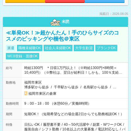
掲載日：2026.08.05
未読
≪単発OK！≫超かんたん！手のひらサイズのコ
スメのピッキングや梱包＠東区
派遣
職種未経験OK
社会人未経験OK
大学生歓迎
ブランクOK
WEB登録・面接OK
時給1300円 ＊日収1万円以上！（※時給1300円×8時間＝
給与
10,400円）（※弊社は、翌日が給料日！しかも、100％支給な
ので働いた分がすぐにもらえる！）
福岡市東区
勤務地
博多駅から徒歩
/
千早駅から徒歩
/
名島駅から徒歩
/
…
福岡市東区の倉庫
9：00－18：00 （休憩60分／実働8時間）
勤務時間
短期OK！（短期希望などの場合週2日からでも勤務相談OK！）
期間
日払いOK
/
履歴書不要
/
40～50代活躍中
/
副業・WワークOK
/
特徴
服装自由
/
シフト勤務
/
10名以上の大量募集
/
電話対応なし
/
パ