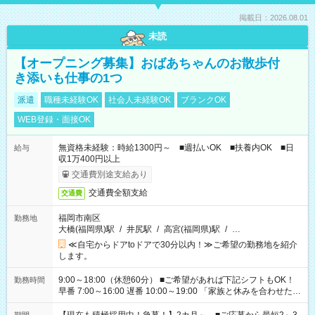
掲載日：2026.08.01
未読
【オープニング募集】おばあちゃんのお散歩付
き添いも仕事の1つ
派遣
職種未経験OK
社会人未経験OK
ブランクOK
WEB登録・面接OK
無資格未経験：時給1300円～ ■週払いOK ■扶養内OK ■日
給与
収1万400円以上
交通費別途支給あり
交通費全額支給
交通費
福岡市南区
勤務地
大橋(福岡県)駅
/
井尻駅
/
高宮(福岡県)駅
/
…
≪自宅からドアtoドアで30分以内！≫ご希望の勤務地を紹介
します。
9:00～18:00（休憩60分） ■ご希望があれば下記シフトもOK！
勤務時間
早番 7:00～16:00 遅番 10:00～19:00 「家族と休みを合わせた
い」 「余裕を持って夕飯の準備がしたい」 「できれば残業はし
たくない」 など、ご希望を教えてくださいね。 ※Wワーク希望