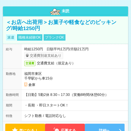
未読
＜お店へ出荷用＞お菓子や軽食などのピッキン
グ/時給1250円
派遣
職種未経験OK
ブランクOK
時給1250円 日額平均1万円/月額21万円
給与
交通費別途支給あり
交通費支給（規定あり）
交通費
福岡市東区
勤務地
千早駅から車15分
倉庫
【日勤】5勤2休 8:30～17:30（実働8時間/休憩60分）
勤務時間
・長期 ・即日スタートOK！
期間
シフト勤務
/
電話対応なし
特徴
気になる！
応募する
詳細へ