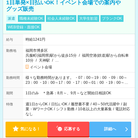
1日単発×日払いOK！イベント会場での案内や
グッズ販売
派遣
職種未経験OK
社会人未経験OK
大学生歓迎
ブランクOK
WEB登録・面接OK
時給1241円
給与
福岡市博多区
勤務地
呉服町(福岡県)駅から徒歩15分
/
福岡空港(鉄道)駅から自転車
10分
/
天神駅
/
…
イベント会場
様々な勤務時間があります。 ・07：00～19：00 ・09：00～
勤務時間
23：00 ・10：00～17：00 ・17：00～01：00 ・19：00～
03：00 etc イベント・ライブの開催時間によって変わりま
す。
1日のみ ＊急募：8月～、9月～など開始日相談OK
期間
週1日からOK
/
日払いOK
/
履歴書不要
/
40～50代活躍中
/
副
特徴
業・WワークOK
/
シフト勤務
/
10名以上の大量募集
/
電話対応
なし
気になる！
応募する
詳細へ