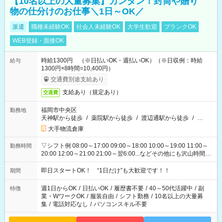
【10名以上の大量募集】カンタン！封筒や贈り
物の仕分けのお仕事＼1日～OK／
派遣
職種未経験OK
社会人未経験OK
大学生歓迎
ブランクOK
WEB登録・面接OK
時給1300円 （※日払いOK・週払いOK）（※日収例：時給
給与
1300円×8時間=10,400円）
交通費別途支給あり
支給あり（規定あり）
交通費
福岡市中央区
勤務地
天神駅から徒歩
/
薬院駅から徒歩
/
渡辺通駅から徒歩
/
…
大手物流倉庫
▽シフト例 08:00～17:00 09:00～18:00 10:00～19:00 11:00～
勤務時間
20:00 12:00～21:00 21:00～翌6:00...などその他にも沢山時間が
ございます！ 基本は実働8時間（休憩1時間）がメインですが、
他にもご希望があればご相談ください！
即日スタートOK！ “1日だけ”も大歓迎です！！
期間
週1日からOK
/
日払いOK
/
履歴書不要
/
40～50代活躍中
/
副
特徴
業・WワークOK
/
服装自由
/
シフト勤務
/
10名以上の大量募
集
/
電話対応なし
/
パソコンスキル不要