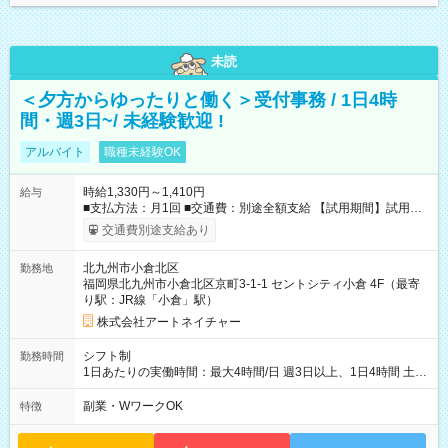
未読
＜夕方からゆったりと働く＞受付事務 / 1日4時
間・週3日~/ 未経験歓迎 !
アルバイト
職種未経験OK
時給1,330円～1,410円
給与
■支払方法：月1回 ■交通費：別途全額支給 【試用期間】試用期
間あり 試用期間の長さ：6ヶ月 雇用形態、給与は本採用時と同
交通費別途支給あり
じです。
北九州市小倉北区
勤務地
福岡県北九州市小倉北区京町3-1-1 セントシティ小倉 4F（最寄
り駅：JR線「小倉」駅）
株式会社アートネイチャー
シフト制
勤務時間
1日あたりの実働時間：最大4時間/日 週3日以上、1日4時間 土曜
や日曜のお休みも応相談 16:05～20:05 「昼間のレジの仕事とW
ワークで働きたい」 「夕食後の空いている時間を有効活用した
副業・WワークOK
特徴
い」など シフトや休み希望など随時ご相談下さい♪