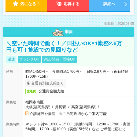
気になる！
応募する
詳細へ
掲載日：2026.08.05
未読
＼空いた時間で働く！／日払いOK×1勤務2.6万
円も可！施設での見回りなど
派遣
ブランクOK
WEB登録・面接OK
時給1450円～ 夜勤時給1760円～ 日収2.6万円～（夜勤時給
給与
1760円×15h）
交通費別途支給あり
交通費全額支給
交通費
福岡市南区
勤務地
大橋(福岡県)駅
/
井尻駅
/
高宮(福岡県)駅
/
…
介護施設や病院 ※ご自宅近辺からご案内可能
≪シフト例≫ 10:00～15:00（実働5時間） 12:00～17:00（実働
勤務時間
5時間） 17:00～翌10:00（実働15時間）など ご希望に応じて、
働く時間は調整できます！ お気軽に担当へ相談ください！