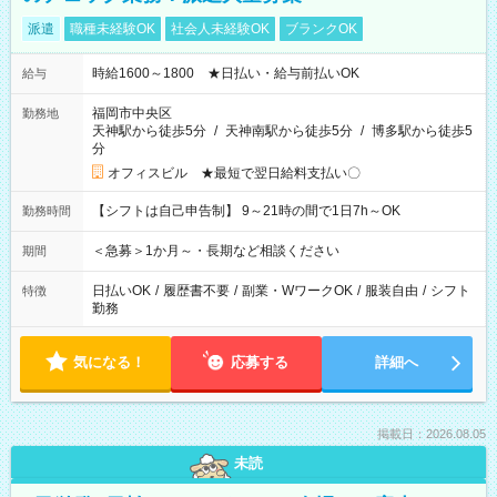
派遣
職種未経験OK
社会人未経験OK
ブランクOK
時給1600～1800 ★日払い・給与前払いOK
給与
福岡市中央区
勤務地
天神駅から徒歩5分
/
天神南駅から徒歩5分
/
博多駅から徒歩5
分
オフィスビル ★最短で翌日給料支払い〇
【シフトは自己申告制】 9～21時の間で1日7h～OK
勤務時間
＜急募＞1か月～・長期など相談ください
期間
日払いOK
/
履歴書不要
/
副業・WワークOK
/
服装自由
/
シフト
特徴
勤務
気になる！
応募する
詳細へ
掲載日：2026.08.05
未読