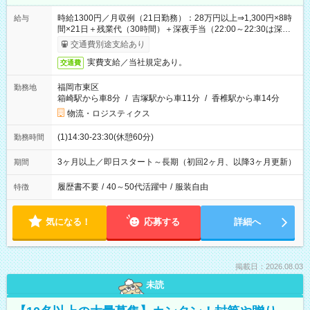
時給1300円／月収例（21日勤務）：28万円以上⇒1,300円×8時
給与
間×21日＋残業代（30時間）＋深夜手当（22:00～22:30は深夜
時給1,625円）
交通費別途支給あり
実費支給／当社規定あり。
交通費
福岡市東区
勤務地
箱崎駅から車8分
/
吉塚駅から車11分
/
香椎駅から車14分
物流・ロジスティクス
(1)14:30-23:30(休憩60分)
勤務時間
3ヶ月以上／即日スタート～長期（初回2ヶ月、以降3ヶ月更新）
期間
履歴書不要
/
40～50代活躍中
/
服装自由
特徴
気になる！
応募する
詳細へ
掲載日：2026.08.03
未読