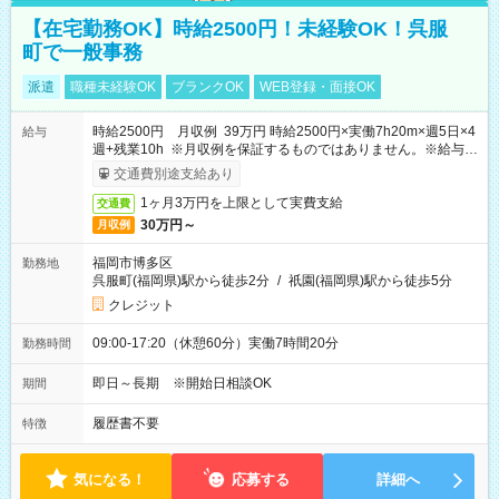
【在宅勤務OK】時給2500円！未経験OK！呉服
町で一般事務
派遣
職種未経験OK
ブランクOK
WEB登録・面接OK
時給2500円 月収例 39万円 時給2500円×実働7h20m×週5日×4
給与
週+残業10h ※月収例を保証するものではありません。※給与即
受取りサービス利用可（利用条件有）
交通費別途支給あり
1ヶ月3万円を上限として実費支給
交通費
30万円～
月収例
福岡市博多区
勤務地
呉服町(福岡県)駅から徒歩2分
/
祇園(福岡県)駅から徒歩5分
クレジット
09:00-17:20（休憩60分）実働7時間20分
勤務時間
即日～長期 ※開始日相談OK
期間
履歴書不要
特徴
気になる！
応募する
詳細へ