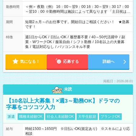
＜例＞ 夜勤（例） 16：00～翌9：00 16：30～翌9：30 17：00
勤務時間
～翌10：00 ※勤務時間は施設によって異なります 「土日祝は休
みたい」 「しっかり稼ぎたい」 「もう少し遅い時間から始めた
い」など ご希望にあったお仕事をご案内いたします。 ※未経験
短期2ヵ月～のお仕事です。開始日はご相談ください！ ★急募
期間
の方の場合は1～2ヶ月間は日中での仕事を経験いただき、 お
です！
仕事に慣れてからの夜勤になります。 ★家庭の都合でお休みが
必要な場合も遠慮なくご相談ください。
週1日からOK
/
日払いOK
/
履歴書不要
/
40～50代活躍中
/
副
特徴
業・WワークOK
/
服装自由
/
シフト勤務
/
10名以上の大量募
集
/
電話対応なし
/
パソコンスキル不要
気になる！
応募する
詳細へ
掲載日：2026.08.01
未読
【10名以上大募集！×週3～勤務OK】ドラマの
字幕をコツコツ入力
派遣
職種未経験OK
社会人未経験OK
大学生歓迎
ブランクOK
時給1500～1650円 ※日払いOK(規定あり) ※スキルにより応
給与
相談