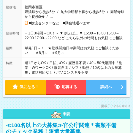
福岡市西区
勤務地
姪浜駅から徒歩5分
/
九大学研都市駅から徒歩5分
/
周船寺駅
から徒歩5分
/
…
■物流センターなど ■勤務地選べます
＜1日3時間～OK！＞ ▼ 例えば… ▼ 15:00～18:00 15:00～
勤務時間
22:00 17:00～22:00 など こちら以外の時間もお気軽にご相談く
ださい！
単発1日～！ ★勤務開始日や期間はお気軽にご相談くださ
期間
い！ ＃8月～ ＃9月～
週1日からOK
/
日払いOK
/
履歴書不要
/
40～50代活躍中
/
副
特徴
業・WワークOK
/
服装自由
/
シフト勤務
/
10名以上の大量募
集
/
電話対応なし
/
パソコンスキル不要
気になる！
応募する
詳細へ
掲載日：2026.08.03
未読
≪100名以上の大募集≫官公庁関連＊書類不備
のチェック業務！派遣大量募集