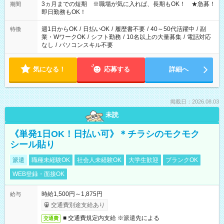
3ヵ月までの短期 ※職場が気に入れば、長期もOK！ ★急募！
期間
即日勤務もOK！
週1日からOK
/
日払いOK
/
履歴書不要
/
40～50代活躍中
/
副
特徴
業・WワークOK
/
シフト勤務
/
10名以上の大量募集
/
電話対応
なし
/
パソコンスキル不要
気になる！
応募する
詳細へ
掲載日：2026.08.03
未読
《単発1日OK！日払い可》＊チラシのモクモク
シール貼り
派遣
職種未経験OK
社会人未経験OK
大学生歓迎
ブランクOK
WEB登録・面接OK
時給1,500円～1,875円
給与
交通費別途支給あり
■ 交通費規定内支給 ※派遣先による
交通費