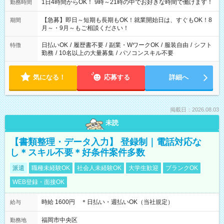
1日4時間からOK！ 9時～21時の中でお好きな時間で働けます！
勤務時間
【急募】即日～短期も長期もOK！就業開始日は、すぐもOK！8
期間
月～・9月～もご相談ください！
日払いOK
/
履歴書不要
/
副業・WワークOK
/
服装自由
/
シフト
特徴
勤務
/
10名以上の大量募集
/
パソコンスキル不要
気になる！
応募する
詳細へ
掲載日：2026.08.03
未読
【書類整理・データ入力】 登録制｜電話対応な
し＊スキル不要＊好条件案件多数
派遣
職種未経験OK
社会人未経験OK
大学生歓迎
ブランクOK
WEB登録・面接OK
時給 1600円 ＊日払い・週払いOK（当社規定）
給与
福岡市中央区
勤務地