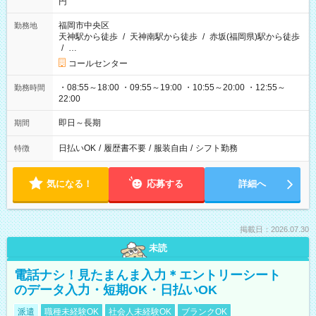
円
福岡市中央区
勤務地
天神駅から徒歩
/
天神南駅から徒歩
/
赤坂(福岡県)駅から徒歩
/
…
コールセンター
・08:55～18:00 ・09:55～19:00 ・10:55～20:00 ・12:55～
勤務時間
22:00
即日～長期
期間
日払いOK
/
履歴書不要
/
服装自由
/
シフト勤務
特徴
気になる！
応募する
詳細へ
掲載日：2026.07.30
未読
電話ナシ！見たまんま入力＊エントリーシート
のデータ入力・短期OK・日払いOK
派遣
職種未経験OK
社会人未経験OK
ブランクOK