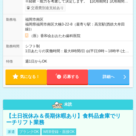
※経験・能力を考慮して決定します。 【試用期間】試用期間な
し
交通費別途支給あり
福岡市南区
勤務地
福岡県福岡市南区大楠3-22-8（最寄り駅：高宮駅(西鉄大牟田
線)）
（医）香和会おおたわ歯科医院
シフト制
勤務時間
1日あたりの実働時間：最大8時間/日 ◎(平日)9時～18時半 (土
曜)9時～18時 上記より週1日～短時間勤務OK。
週1日からOK
特徴
気になる！
応募する
詳細へ
未読
【土日祝休み＆長期休暇あり】食料品倉庫でリ
ーチリフト業務
派遣
ブランクOK
WEB登録・面接OK