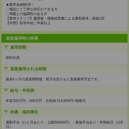
★業界未経験OK！
〇電話にて丁寧な対応ができる方
〇周囲との協調性のある方
【選考ステップ】履歴書・職務経歴書による書類選考→面接1回
【学歴】高等学校ご卒業以上
直接雇用時の待遇
雇用形態
契約社員
直接雇用される時期
最長6ヶ月の派遣期間後、双方合意のもと直接雇用予定です。
給与・年収例
年収306万円～306万円 月収例 214,800円+残業代
待遇・福利厚生
通勤手当（ひと月あたり：上限/50000円）・家族手当あり・年間休日（128
日）