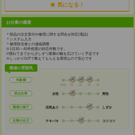
気になる！
お仕事の概要
＊部品の注文受付や修理に関する問合せ対応(電話)
＊システム入力
＊修理担当者との連絡調整
※1日30～40件程度の対応件数です。
※慣れてきてから少しずつ業務の幅を広げていく予定です
※しっかりOJTで教えてもらえる環境なので安心です
職場の雰囲気
年齢層
20代
30
40
50
60
男女比率
女性
男性
職場の様子
活気あり
しずか
仕事の仕方
テキパキ
コツコツ