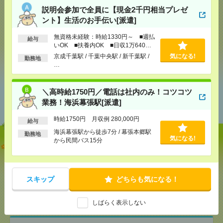
説明会参加で全員に【現金2千円相当プレゼ
メール
LINE
ント】生活のお手伝い[派遣]
で送る
で送る
無資格未経験：時給1330円～ ■週払
給与
いOK ■扶養内OK ■日収1万640円
以上
シェア
ツイート
ブックマーク
京成千葉駅 / 千葉中央駅 / 新千葉駅 /
気になる!
勤務地
…
＼高時給1750円／電話は社内のみ！コツコツ
あなたの閲覧履歴からの
おすすめ
業務！海浜幕張駅[派遣]
時給1750円 月収例 280,000円
給与
海浜幕張駅から徒歩7分 / 幕張本郷駅
勤務地
気になる!
から民間バス15分
説明会参加で全員に【現金2千円相当プレゼント】生
活のお手伝い[派遣]
[給 与]
無資格未経験：時給1330円～ ■週払い
スキップ
どちらも気になる！
OK ■扶養内OK ■日収1万640円以上
[交通費]
交通費全額支給
気になる！
[勤務地]
京成千葉駅
/
千葉中央駅
/
新千葉駅
/
…
しばらく表示しない