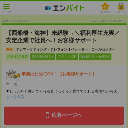
0
メニュー
気になる！
ログイン
掲載日 :2026
/
07
/
20
No.TEMPGT26-0538937
【西船橋・海神】未経験→＼福利厚生充実／
安定企業で社員へ！お客様サポート
職種：
テレマーケティング・テレフォンオペレーター・コールセンター
紹介予定派遣
職種未経験OK
ブランクOK
WEB登録・面接OK
事務はじめてOK！【お客様サポート】
▼しっかりと教えてくれる＆じっくりと育ててくれる環境だから大
...
もっとみる
応募ページへ