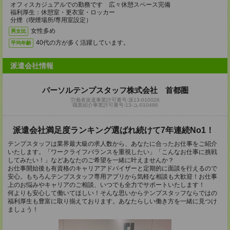
オフィスカジュアルでの勤務です 広々休憩スペース完備
福利厚生：休憩室・更衣室・ロッカー
分煙（喫煙場所/専用室設定）
女性多め
男女比
40代の方が多く活躍しています。
平均年齢
派遣会社情報
パーソルテンプスタッフ株式会社 首都圏
労働者派遣事業許可番号:派13-010026
職業紹介事業許可番号:13-ユ-010486
派遣会社満足度ランキング選ばれ続けて7年連続No1！
テンプスタッフは業界最大級の求人数から、あなたに合ったお仕事をご紹介
いたします。「ワークライフバランスを重視したい」「こんなお仕事に挑戦
してみたい！」などあなたのご希望を一緒に叶えませんか？
お仕事開始後も有資格のキャリアアドバイザーと定期的に面談を行えるので
安心。もちろんテンプスタッフ専用アプリから気軽な相談も大歓迎！お仕事
上のお悩みやキャリアのご相談、いつでも全力でサポートいたします！
何よりも安心して働いてほしい！そんな思いからテンプスタッフならではの
福利厚生も豊富に取り揃えております。あなたらしい働き方を一緒に見つけ
ましょう！