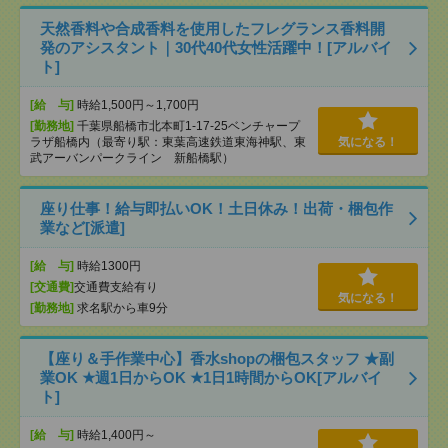
天然香料や合成香料を使用したフレグランス香料開
発のアシスタント｜30代40代女性活躍中！[アルバイ
ト]
[給 与]
時給1,500円～1,700円
[勤務地]
千葉県船橋市北本町1-17-25ベンチャープ
ラザ船橋内（最寄り駅：東葉高速鉄道東海神駅、東
気になる！
武アーバンパークライン 新船橋駅）
座り仕事！給与即払いOK！土日休み！出荷・梱包作
業など[派遣]
[給 与]
時給1300円
[交通費]
交通費支給有り
気になる！
[勤務地]
求名駅から車9分
【座り＆手作業中心】香水shopの梱包スタッフ ★副
業OK ★週1日からOK ★1日1時間からOK[アルバイ
ト]
[給 与]
時給1,400円～