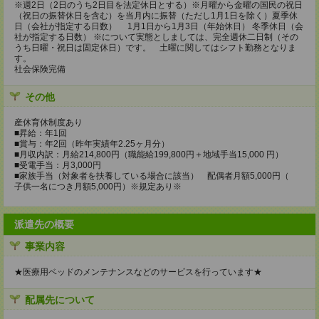
※週2日（2日のうち2日目を法定休日とする）※月曜から金曜の国民の祝日
（祝日の振替休日を含む）を当月内に振替（ただし1月1日を除く）夏季休
日（会社が指定する日数） 1月1日から1月3日（年始休日） 冬季休日（会
社が指定する日数） ※について実態としましては、完全週休二日制（その
うち日曜・祝日は固定休日）です。 土曜に関してはシフト勤務となりま
す。
社会保険完備
その他
産休育休制度あり
■昇給：年1回
■賞与：年2回（昨年実績年2.25ヶ月分）
■月収内訳：月給214,800円（職能給199,800円＋地域手当15,000 円）
■受電手当：月3,000円
■家族手当（対象者を扶養している場合に該当） 配偶者月額5,000円（
子供一名につき月額5,000円）※規定あり※
派遣先の概要
事業内容
★医療用ベッドのメンテナンスなどのサービスを行っています★
配属先について