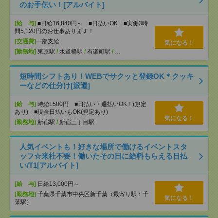
のお手伝い！[アルバイト]
[給 与]
■日給16,840円～ ■日払いOK ■実働3時
間5,120円のお仕事あります！
[交通費]
一部支給
気になる！
[勤務地]
東京駅
/
水道橋駅
/
有楽町駅
/
…
短時間シフトあり！WEBでサクッと登録OK＊クッキ
ーなどの仕分け[派遣]
[給 与]
時給1500円 ■日払い・週払いOK！(規定
あり) ■現金日払いもOK(規定あり)
気になる！
[勤務地]
新宿駅
/
新宿三丁目駅
人気イベントも！好きな場所で働けるイベントスタ
ッフ☆来社不要！働いたその日に給料もらえる日払
い/T1[アルバイト]
[給 与]
日給13,000円～
[勤務地]
千葉県千葉市中央区新千葉（最寄り駅：千
気になる！
葉駅）