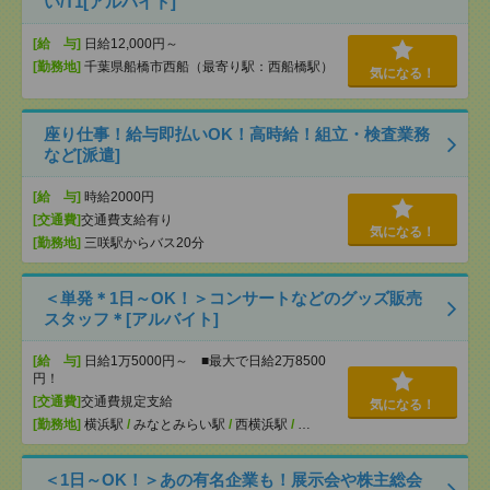
い/T1[アルバイト]
[給 与]
日給12,000円～
[勤務地]
千葉県船橋市西船（最寄り駅：西船橋駅）
気になる！
座り仕事！給与即払いOK！高時給！組立・検査業務
など[派遣]
[給 与]
時給2000円
[交通費]
交通費支給有り
気になる！
[勤務地]
三咲駅からバス20分
＜単発＊1日～OK！＞コンサートなどのグッズ販売
スタッフ＊[アルバイト]
[給 与]
日給1万5000円～ ■最大で日給2万8500
円！
[交通費]
交通費規定支給
気になる！
[勤務地]
横浜駅
/
みなとみらい駅
/
西横浜駅
/
…
＜1日～OK！＞あの有名企業も！展示会や株主総会