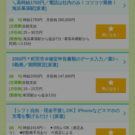
＼高時給1750円／電話は社内のみ！コツコツ業務！
海浜幕張駅[派遣]
[給 与]
時給1750円 月収例 280,000円
[交通費]
全額支給
[月収例]
25～30万円
気になる！
[勤務地]
海浜幕張駅から徒歩7分
/
幕張本郷駅から
民間バス15分
2050円＊町田市＠確定申告書類のデータ入力／週3～
5勤務／期間限定[派遣]
[給 与]
時給2050円 月収例 147,600円
[交通費]
全額支給
[月収例]
10～15万円
気になる！
[勤務地]
町田駅から徒歩13分
【シフト自由・現金手渡しOK】iPhoneなどスマホの
充電を繋げるだけ！[派遣]
[給 与]
時給1414円～ ▼日払いOK（規定あ
り） ■初勤務手当あり ※規定による