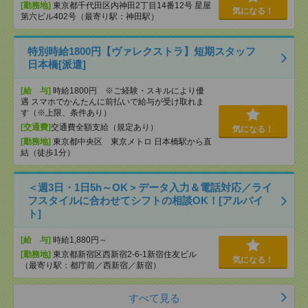
[勤務地]
東京都千代田区内神田2丁目14番12号 星屋
気になる！
第六ビル402号（最寄り駅：神田駅）
特別時給1800円【ヴァレクストラ】短期スタッフ
日本橋[派遣]
[給 与]
時給1800円 ※ご経験・スキルにより優
遇 スマホでかんたんに前払いで給与が受け取れま
す（※上限、条件あり）
[交通費]
交通費全額支給（規定あり）
気になる！
[勤務地]
東京都中央区 東京メトロ 日本橋駅から直
結（徒歩1分）
＜週3日・1日5h～OK＞データ入力＆電話対応／ライ
フスタイルに合わせてシフトの相談OK！[アルバイ
ト]
[給 与]
時給1,880円～
[勤務地]
東京都新宿区西新宿2-6-1新宿住友ビル
気になる！
（最寄り駅：都庁前／西新宿／新宿）
すべて見る