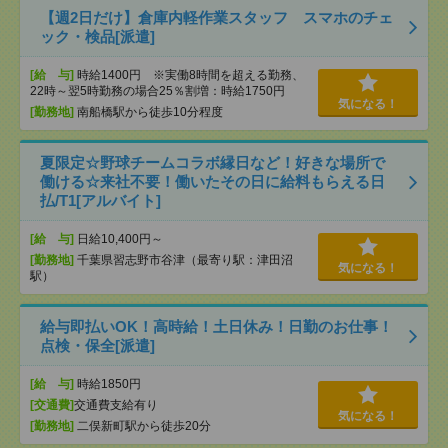
【週2日だけ】倉庫内軽作業スタッフ スマホのチェ
ック・検品[派遣]
[給 与]
時給1400円 ※実働8時間を超える勤務、
22時～翌5時勤務の場合25％割増：時給1750円
気になる！
[勤務地]
南船橋駅から徒歩10分程度
夏限定☆野球チームコラボ縁日など！好きな場所で
働ける☆来社不要！働いたその日に給料もらえる日
払/T1[アルバイト]
[給 与]
日給10,400円～
[勤務地]
千葉県習志野市谷津（最寄り駅：津田沼
気になる！
駅）
給与即払いOK！高時給！土日休み！日勤のお仕事！
点検・保全[派遣]
[給 与]
時給1850円
[交通費]
交通費支給有り
気になる！
[勤務地]
二俣新町駅から徒歩20分