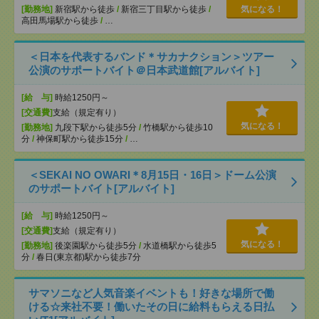
[勤務地]
新宿駅から徒歩
/
新宿三丁目駅から徒歩
/
気になる！
高田馬場駅から徒歩
/
…
＜日本を代表するバンド＊サカナクション＞ツアー
公演のサポートバイト＠日本武道館[アルバイト]
[給 与]
時給1250円～
[交通費]
支給（規定有り）
気になる！
[勤務地]
九段下駅から徒歩5分
/
竹橋駅から徒歩10
分
/
神保町駅から徒歩15分
/
…
＜SEKAI NO OWARI＊8月15日・16日＞ドーム公演
のサポートバイト[アルバイト]
[給 与]
時給1250円～
[交通費]
支給（規定有り）
気になる！
[勤務地]
後楽園駅から徒歩5分
/
水道橋駅から徒歩5
分
/
春日(東京都)駅から徒歩7分
サマソニなど人気音楽イベントも！好きな場所で働
ける☆来社不要！働いたその日に給料もらえる日払