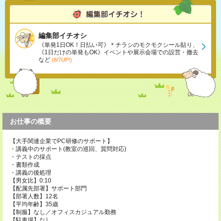
編集部イチオシ
《単発1日OK！日払い可》＊チラシのモクモクシール貼り、
《1日だけの単発もOK》イベントや展示会場での設営・撤去
など
(8/7UP!)
お仕事の概要
【大手関連企業でPC研修のサポート】
・講義中のサポート(教室の巡回、質問対応)
・テストの採点
・書類作成
・講義の後処理
【男女比】0:10
【配属先部署】サポート部門
【部署人数】12名
【平均年齢】35歳
【制服】なし／オフィスカジュアル勤務
【駐車場】なし