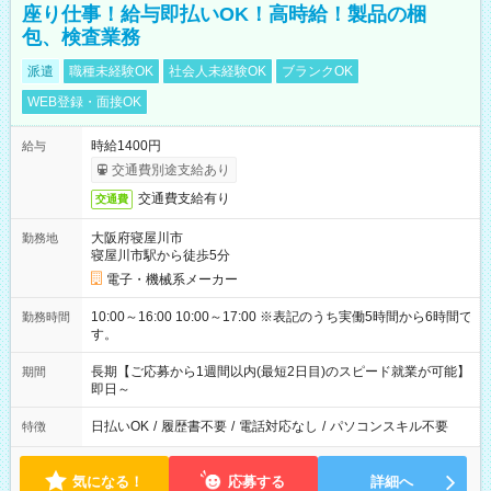
座り仕事！給与即払いOK！高時給！製品の梱
包、検査業務
派遣
職種未経験OK
社会人未経験OK
ブランクOK
WEB登録・面接OK
時給1400円
給与
交通費別途支給あり
交通費支給有り
交通費
大阪府寝屋川市
勤務地
寝屋川市駅から徒歩5分
電子・機械系メーカー
10:00～16:00 10:00～17:00 ※表記のうち実働5時間から6時間で
勤務時間
す。
長期【ご応募から1週間以内(最短2日目)のスピード就業が可能】
期間
即日～
日払いOK
/
履歴書不要
/
電話対応なし
/
パソコンスキル不要
特徴
気になる！
応募する
詳細へ