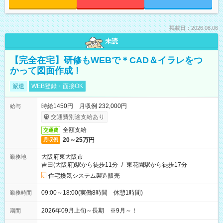
掲載日：2026.08.06
未読
【完全在宅】研修もWEBで＊CAD＆イラレをつ
かって図面作成！
派遣
WEB登録・面接OK
時給1450円 月収例 232,000円
給与
交通費別途支給あり
全額支給
交通費
20～25万円
月収例
大阪府東大阪市
勤務地
吉田(大阪府)駅から徒歩11分
/
東花園駅から徒歩17分
住宅換気システム製造販売
09:00～18:00(実働8時間 休憩1時間)
勤務時間
2026年09月上旬～長期 ※9月～！
期間