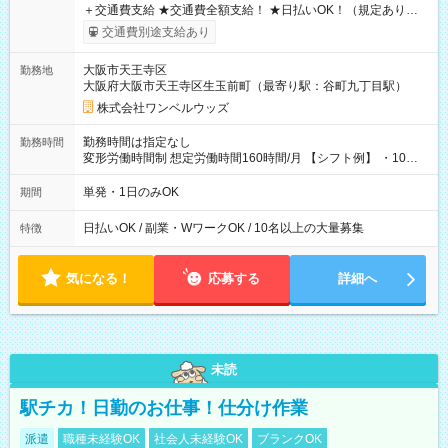
＋交通費支給 ★交通費全額支給！ ★日払いOK！（規定あり） ┗
働いたその日に現金GET♪ お仕事後はコンビニATMから 日払
交通費別途支給あり
い分を引き落とせます！ 【試用期間】試用期間なし
大阪市天王寺区
勤務地
大阪府大阪市天王寺区生玉前町（最寄り駅：谷町九丁目駅）
株式会社ワンベルウッズ
勤務時間は指定なし
勤務時間
変形労働時間制 想定労働時間160時間/月 【シフト例】 ・10：
00～20：00
単発・1日のみOK
期間
日払いOK / 副業・WワークOK / 10名以上の大量募集
特徴
気になる！
応募する
詳細へ
未読
駅チカ！日勤のお仕事！仕分け作業
派遣
職種未経験OK
社会人未経験OK
ブランクOK