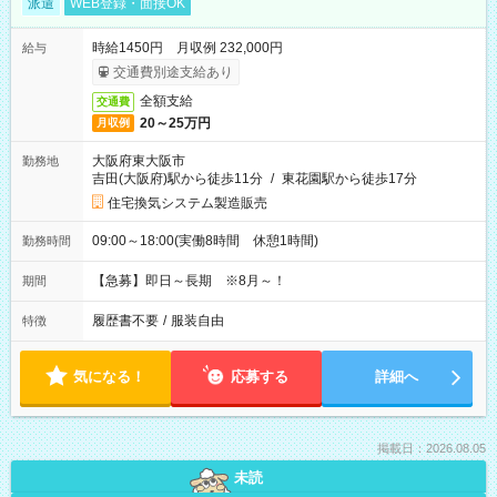
派遣
WEB登録・面接OK
時給1450円 月収例 232,000円
給与
交通費別途支給あり
全額支給
交通費
20～25万円
月収例
大阪府東大阪市
勤務地
吉田(大阪府)駅から徒歩11分
/
東花園駅から徒歩17分
住宅換気システム製造販売
09:00～18:00(実働8時間 休憩1時間)
勤務時間
【急募】即日～長期 ※8月～！
期間
履歴書不要
/
服装自由
特徴
気になる！
応募する
詳細へ
掲載日：2026.08.05
未読