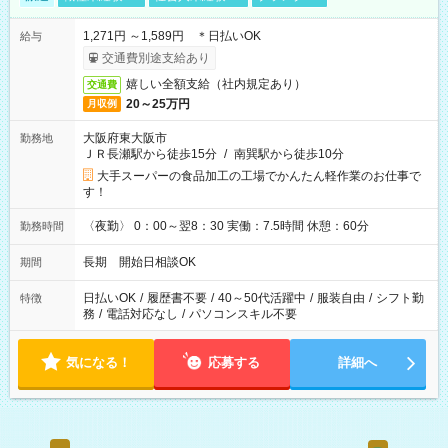
1,271円 ～1,589円 ＊日払いOK
給与
交通費別途支給あり
嬉しい全額支給（社内規定あり）
交通費
20～25万円
月収例
大阪府東大阪市
勤務地
ＪＲ長瀬駅から徒歩15分
/
南巽駅から徒歩10分
大手スーパーの食品加工の工場でかんたん軽作業のお仕事で
す！
〈夜勤〉 0：00～翌8：30 実働：7.5時間 休憩：60分
勤務時間
長期 開始日相談OK
期間
日払いOK
/
履歴書不要
/
40～50代活躍中
/
服装自由
/
シフト勤
特徴
務
/
電話対応なし
/
パソコンスキル不要
気になる！
応募する
詳細へ