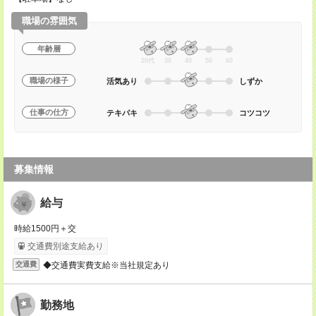
職場の雰囲気
年齢層
20代
30
40
50
60
職場の様子
活気あり
しずか
仕事の仕方
テキパキ
コツコツ
募集情報
給与
時給1500円＋交
交通費別途支給あり
◆交通費実費支給※当社規定あり
交通費
勤務地