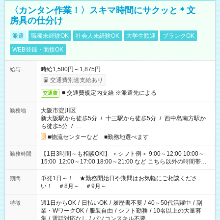
〈カンタン作業！〉スキマ時間にサクッと＊文
房具の仕分け
派遣
職種未経験OK
社会人未経験OK
大学生歓迎
ブランクOK
WEB登録・面接OK
時給1,500円～1,875円
給与
交通費別途支給あり
■ 交通費規定内支給 ※派遣先による
交通費
大阪市淀川区
勤務地
新大阪駅から徒歩5分
/
十三駅から徒歩5分
/
西中島南方駅か
ら徒歩5分
/
…
■物流センターなど ■勤務地選べます
【1日3時間～も相談OK!】 ＜シフト例＞ 9:00～12:00 10:00～
勤務時間
15:00 12:00～17:00 18:00～21:00 など こちら以外の時間帯も
お気軽にご相談ください！
単発1日～！ ★勤務開始日や期間はお気軽にご相談くださ
期間
い！ ＃8月～ ＃9月～
週1日からOK
/
日払いOK
/
履歴書不要
/
40～50代活躍中
/
副
特徴
業・WワークOK
/
服装自由
/
シフト勤務
/
10名以上の大量募
集
/
電話対応なし
/
パソコンスキル不要