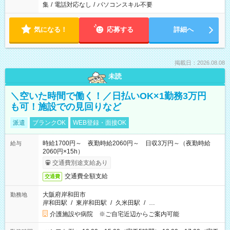
集
/
電話対応なし
/
パソコンスキル不要
気になる！
応募する
詳細へ
掲載日：2026.08.08
未読
＼空いた時間で働く！／日払いOK×1勤務3万円
も可！施設での見回りなど
派遣
ブランクOK
WEB登録・面接OK
時給1700円～ 夜勤時給2060円～ 日収3万円～（夜勤時給
給与
2060円×15h）
交通費別途支給あり
交通費全額支給
交通費
大阪府岸和田市
勤務地
岸和田駅
/
東岸和田駅
/
久米田駅
/
…
介護施設や病院 ※ご自宅近辺からご案内可能