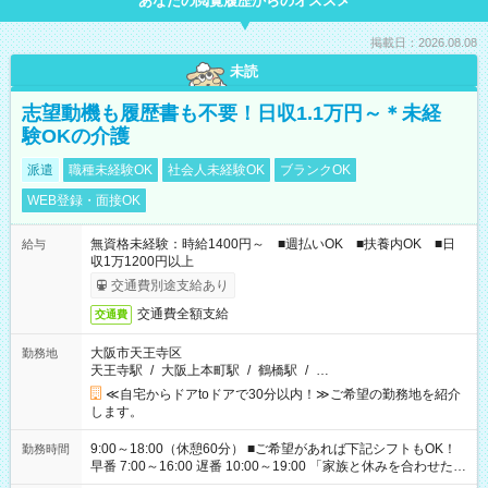
あなたの閲覧履歴からのオススメ
掲載日：2026.08.08
未読
志望動機も履歴書も不要！日収1.1万円～＊未経
験OKの介護
派遣
職種未経験OK
社会人未経験OK
ブランクOK
WEB登録・面接OK
無資格未経験：時給1400円～ ■週払いOK ■扶養内OK ■日
給与
収1万1200円以上
交通費別途支給あり
交通費全額支給
交通費
大阪市天王寺区
勤務地
天王寺駅
/
大阪上本町駅
/
鶴橋駅
/
…
≪自宅からドアtoドアで30分以内！≫ご希望の勤務地を紹介
します。
9:00～18:00（休憩60分） ■ご希望があれば下記シフトもOK！
勤務時間
早番 7:00～16:00 遅番 10:00～19:00 「家族と休みを合わせた
い」 「余裕を持って夕飯の準備がしたい」 「できれば残業はし