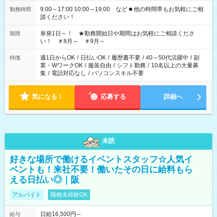
9:00～17:00 10:00～19:00 など ■ 他の時間帯もお気軽にご相
勤務時間
談ください！
単発1日～！ ★勤務開始日や期間はお気軽にご相談くださ
期間
い！ ＃8月～ ＃9月～
週1日からOK
/
日払いOK
/
履歴書不要
/
40～50代活躍中
/
副
特徴
業・WワークOK
/
服装自由
/
シフト勤務
/
10名以上の大量募
集
/
電話対応なし
/
パソコンスキル不要
気になる！
応募する
詳細へ
未読
好きな場所で働けるイベントスタッフ☆人気イ
ベントも！来社不要！働いたその日に給料もら
える日払い◎｜阪
アルバイト
職種未経験OK
日給16,500円～
給与