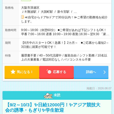
大阪市浪速区
勤務地
ＪＲ難波駅
/
大国町駅
/
新今宮駅
/
…
≪自宅からドアtoドアで30分以内！≫ご希望の勤務地を紹介
します。
9:00～18:00（休憩60分） ■ご希望があれば下記シフトもOK！
勤務時間
早番 7:00～16:00 遅番 10:00～19:00 夜勤 16:30～翌9:30 「家族
と休みを合わせたい」 「余裕を持って夕飯の準備がしたい」
「できれば残業はしたくない」 など、ご希望を教えてください
【8月中のスタートOK！急募！】2カ月～ ■ご応募から最短2～
期間
ね。 ※Wワーク希望の方へ 今ご覧のお仕事で希望する勤務時間
3日後に就業が可能です！
と、もう1つのお仕事の勤務時間。 合計で週40時間を超える場
合は応募できません。
履歴書不要
/
40～50代活躍中
/
服装自由
/
シフト勤務
/
10名以
特徴
上の大量募集
/
電話対応なし
/
パソコンスキル不要
気になる！
応募する
詳細へ
掲載日：2026.08.07
未読
【9/2～10/3】✨日給12000円！✨アジア競技大
会の誘導・もぎり✨学生歓迎