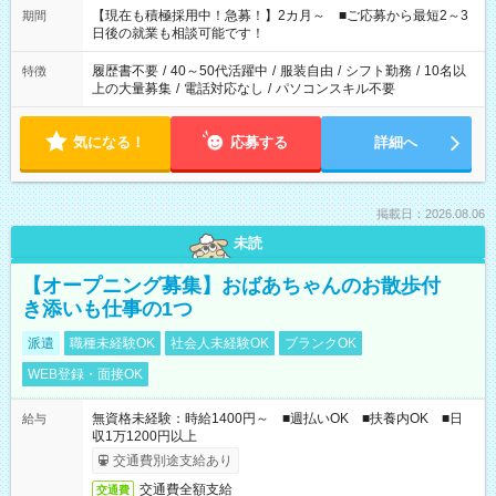
たくない」 など、ご希望を教えてくださいね。 ※Wワーク希望
【現在も積極採用中！急募！】2カ月～ ■ご応募から最短2～3
期間
の方へ 今ご覧のお仕事で希望する勤務時間と、もう1つのお仕事
日後の就業も相談可能です！
の勤務時間。 合計で週40時間を超える場合は応募できません。
履歴書不要
/
40～50代活躍中
/
服装自由
/
シフト勤務
/
10名以
特徴
上の大量募集
/
電話対応なし
/
パソコンスキル不要
気になる！
応募する
詳細へ
掲載日：2026.08.06
未読
【オープニング募集】おばあちゃんのお散歩付
き添いも仕事の1つ
派遣
職種未経験OK
社会人未経験OK
ブランクOK
WEB登録・面接OK
無資格未経験：時給1400円～ ■週払いOK ■扶養内OK ■日
給与
収1万1200円以上
交通費別途支給あり
交通費全額支給
交通費