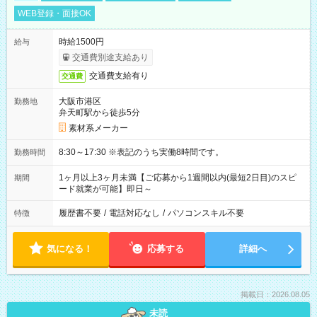
WEB登録・面接OK
時給1500円
給与
交通費別途支給あり
交通費支給有り
交通費
大阪市港区
勤務地
弁天町駅から徒歩5分
素材系メーカー
8:30～17:30 ※表記のうち実働8時間です。
勤務時間
1ヶ月以上3ヶ月未満【ご応募から1週間以内(最短2日目)のスピ
期間
ード就業が可能】即日～
履歴書不要
/
電話対応なし
/
パソコンスキル不要
特徴
気になる！
応募する
詳細へ
掲載日：2026.08.05
未読