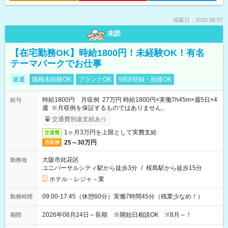
掲載日：2026.08.07
未読
【在宅勤務OK】時給1800円！未経験OK！有名
テーマパークでお仕事
派遣
職種未経験OK
ブランクOK
WEB登録・面接OK
時給1800円 月収例 27万円 時給1800円×実働7h45m×週5日×4
給与
週 ※月収例を保証するものではありません。
交通費別途支給あり
1ヶ月3万円を上限として実費支給
交通費
25～30万円
月収例
大阪市此花区
勤務地
ユニバーサルシティ駅から徒歩3分
/
桜島駅から徒歩15分
ホテル・レジャ－業
09:00-17:45（休憩60分）実働7時間45分（残業少なめ！）
勤務時間
2026年08月24日～長期 ※開始日相談OK ※8月～！
期間