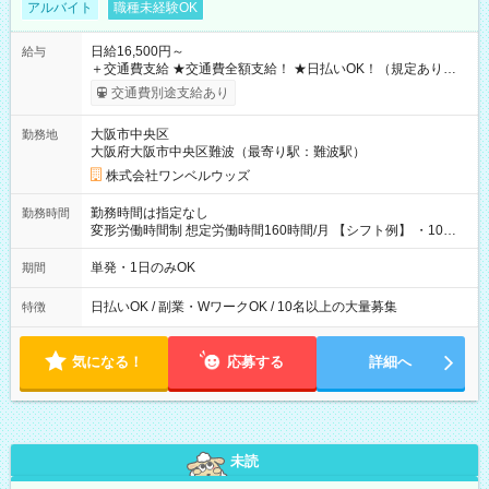
アルバイト
職種未経験OK
日給16,500円～
給与
＋交通費支給 ★交通費全額支給！ ★日払いOK！（規定あり） ┗
働いたその日に現金GET♪ お仕事後はコンビニATMから 日払
交通費別途支給あり
い分を引き落とせます！ 【試用期間】試用期間なし
大阪市中央区
勤務地
大阪府大阪市中央区難波（最寄り駅：難波駅）
株式会社ワンベルウッズ
勤務時間は指定なし
勤務時間
変形労働時間制 想定労働時間160時間/月 【シフト例】 ・10：
00～20：00
単発・1日のみOK
期間
日払いOK / 副業・WワークOK / 10名以上の大量募集
特徴
気になる！
応募する
詳細へ
未読