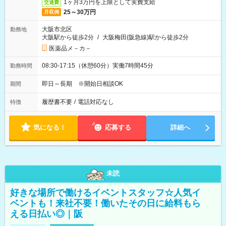
1ヶ月3万円を上限として実費支給
交通費
25～30万円
月収例
大阪市北区
勤務地
大阪駅から徒歩2分
/
大阪梅田(阪急線)駅から徒歩2分
医薬品メ－カ－
08:30-17:15（休憩60分）実働7時間45分
勤務時間
即日～長期 ※開始日相談OK
期間
履歴書不要
/
電話対応なし
特徴
気になる！
応募する
詳細へ
未読
好きな場所で働けるイベントスタッフ☆人気イ
ベントも！来社不要！働いたその日に給料もら
える日払い◎｜阪