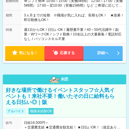
≪シフト例≫ 10:00～15:00（実働5時間） 12:00～17:00（実働
勤務時間
5時間） 17:00～翌10:00（実働15時間）など ご希望に応じて、
働く時間は調整できます！ お気軽に担当へ相談ください！
3ヵ月までの短期 ※職場が気に入れば、長期もOK！ ★急募！
期間
即日勤務もOK！
週1日からOK
/
日払いOK
/
履歴書不要
/
40～50代活躍中
/
副
特徴
業・WワークOK
/
シフト勤務
/
10名以上の大量募集
/
電話対応
なし
/
パソコンスキル不要
気になる！
応募する
詳細へ
未読
好きな場所で働けるイベントスタッフ☆人気イ
ベントも！来社不要！働いたその日に給料もら
える日払い◎｜阪
アルバイト
職種未経験OK
日給16,500円～
給与
＋交通費支給 ★交通費全額支給！ ★日払いOK！（規定あり） ┗