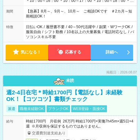
＊10：00～16：00 ＊10：00～17：00 ＊10：00～18：00 ＊
11：00～19：00 ＊12：00～19：00 ＊13：00～19：00
【急募】8月～、9月～、10月～ ご相談OKです ＃2カ月～短
期間
期相談OK！
日払いOK
/
履歴書不要
/
40～50代活躍中
/
副業・WワークOK
/
特徴
服装自由
/
シフト勤務
/
10名以上の大量募集
/
電話対応なし
/
パ
ソコンスキル不要
気になる！
応募する
詳細へ
掲載日：2026.08.07
未読
週2-4日在宅＊時給1700円【電話なし】未経験
OK！【コツコツ】書類チェック
派遣
職種未経験OK
ブランクOK
WEB登録・面接OK
時給1700円 月収例 26万円 時給1700円×実働7h45m×週5日×4
給与
週 ※月収例を保証するものではありません。
交通費別途支給あり