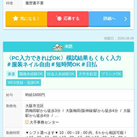
履歴書不要
特徴
気になる！
応募する
詳細へ
掲載日：2026.08.06
未読
〈PC入力できればOK〉模試結果もくもく入力
＃服装ネイル自由＃短時間OK＃日払
派遣
職種未経験OK
社会人未経験OK
大学生歓迎
ブランクOK
WEB登録・面接OK
時給1600円
給与
大阪市北区
勤務地
西梅田駅から徒歩3分
/
大阪梅田(阪神線)駅から徒歩4分
/
大阪
駅から徒歩4分
/
…
大手事務センター
▼シフト選べます▼ 10：00～19：00 内、6ｈから相談可能！
勤務時間