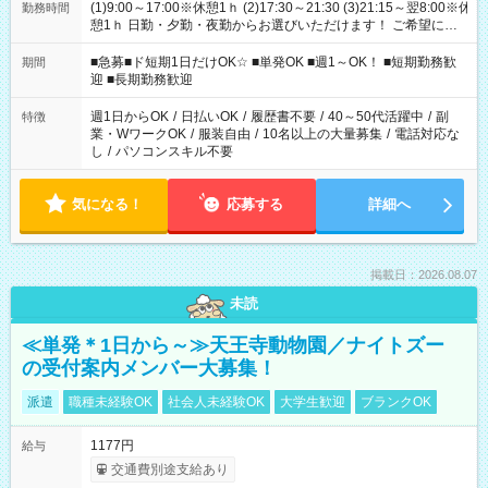
(1)9:00～17:00※休憩1ｈ (2)17:30～21:30 (3)21:15～翌8:00※休
勤務時間
憩1ｈ 日勤・夕勤・夜勤からお選びいただけます！ ご希望に合
わせて働けるお仕事です(*^^*) 【その他選べる勤務時間】 8-17
時/9-17時/9-18時/10-18時/11-21時/18-22時/20-翌4時/21-翌5
■急募■ド短期1日だけOK☆ ■単発OK ■週1～OK！ ■短期勤務歓
期間
時/22-翌6時/0-翌8時 ご自身のご都合で選んで頂ける完全自由シ
迎 ■長期勤務歓迎
フト！
週1日からOK
/
日払いOK
/
履歴書不要
/
40～50代活躍中
/
副
特徴
業・WワークOK
/
服装自由
/
10名以上の大量募集
/
電話対応な
し
/
パソコンスキル不要
気になる！
応募する
詳細へ
掲載日：2026.08.07
未読
≪単発＊1日から～≫天王寺動物園／ナイトズー
の受付案内メンバー大募集！
派遣
職種未経験OK
社会人未経験OK
大学生歓迎
ブランクOK
1177円
給与
交通費別途支給あり