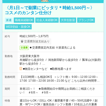
〈月1日～で副業にピッタリ＊時給1,500円～〉
コスメのカンタン仕分け
派遣
職種未経験OK
社会人未経験OK
大学生歓迎
ブランクOK
WEB登録・面接OK
時給1,500円～1,875円
給与
交通費別途支給あり
■ 交通費規定内支給 ※派遣先による
交通費
大阪府東大阪市
勤務地
布施駅から徒歩5分
/
鴻池新田駅から徒歩5分
/
瓢箪山(大阪府)
駅から徒歩5分
/
…
■物流センターなど ■勤務地選べます
【1日3時間～も相談OK!】 ＜シフト例＞ 9:00～12:00 12:00～
勤務時間
17:00 17:00～22:00 18:00～21:00 など こちら以外の時間帯も
お気軽にご相談ください！
単発1日～！ ★勤務開始日や期間はお気軽にご相談くださ
期間
い！ ＃8月～ ＃9月～
週1日からOK
/
日払いOK
/
履歴書不要
/
40～50代活躍中
/
副
特徴
業・WワークOK
/
服装自由
/
シフト勤務
/
10名以上の大量募