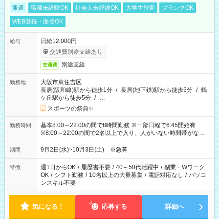
派遣
職種未経験OK
社会人未経験OK
大学生歓迎
ブランクOK
WEB登録・面接OK
日給12,000円
給与
交通費別途支給あり
別途支給
交通費
大阪市東住吉区
勤務地
長居(阪和線)駅から徒歩1分
/
長居(地下鉄)駅から徒歩5分
/
鶴
ケ丘駅から徒歩5分
/
…
スポーツの祭典✨
基本8:00～22:00の間で8時間勤務 ※一部日程で6:45開始有
勤務時間
※8:00～22:00の間で2名以上で入り、人がいない時間帯がない
ように相方と時間を分け合うイメージです
9月2日(水)~10月3日(土) ※急募
期間
週1日からOK
/
履歴書不要
/
40～50代活躍中
/
副業・Wワーク
特徴
OK
/
シフト勤務
/
10名以上の大量募集
/
電話対応なし
/
パソコ
ンスキル不要
気になる！
応募する
詳細へ