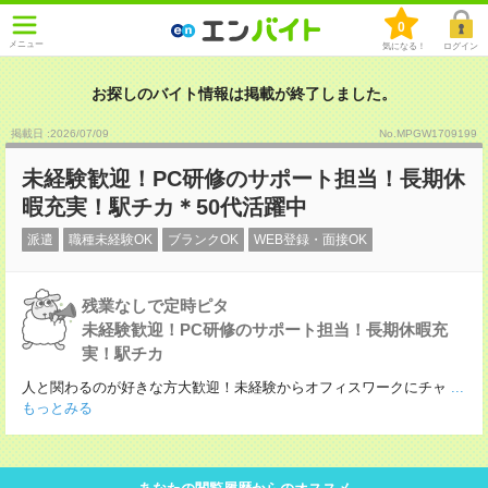
0
メニュー
気になる！
ログイン
お探しのバイト情報は掲載が終了しました。
掲載日 :2026
/
07
/
09
No.MPGW1709199
未経験歓迎！PC研修のサポート担当！長期休
暇充実！駅チカ＊50代活躍中
派遣
職種未経験OK
ブランクOK
WEB登録・面接OK
残業なしで定時ピタ
未経験歓迎！PC研修のサポート担当！長期休暇充
実！駅チカ
人と関わるのが好きな方大歓迎！未経験からオフィスワークにチャ
...
もっとみる