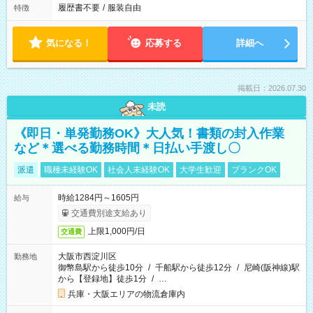
履歴書不要
/
服装自由
特徴
気になる！
応募する
詳細へ
掲載日：2026.07.30
未読
《即日・単発勤務OK》大人気！書類の封入作業
など＊選べる勤務時間＊日払い手渡し〇
派遣
職種未経験OK
社会人未経験OK
大学生歓迎
ブランクOK
時給1284円～1605円
給与
交通費別途支給あり
上限1,000円/日
交通費
大阪市西淀川区
勤務地
御幣島駅から徒歩10分
/
千船駅から徒歩12分
/
尼崎(阪神線)駅
から【登録地】徒歩1分
/
…
兵庫・大阪エリアの物流倉庫内