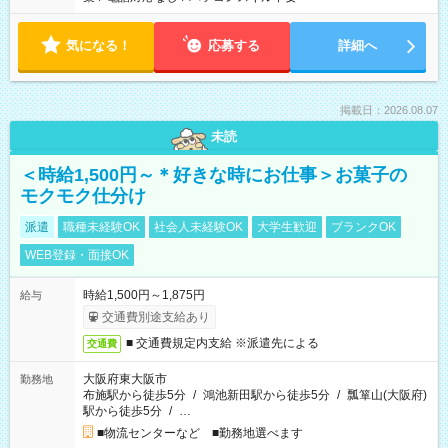
気になる！
応募する
詳細へ
掲載日：2026.08.07
未読
＜時給1,500円～＊好きな時にお仕事＞お菓子の
モクモク仕分け
派遣
職種未経験OK
社会人未経験OK
大学生歓迎
ブランクOK
WEB登録・面接OK
時給1,500円～1,875円
給与
交通費別途支給あり
■ 交通費規定内支給 ※派遣先による
交通費
大阪府東大阪市
勤務地
布施駅から徒歩5分
/
鴻池新田駅から徒歩5分
/
瓢箪山(大阪府)
駅から徒歩5分
/
…
■物流センターなど ■勤務地選べます