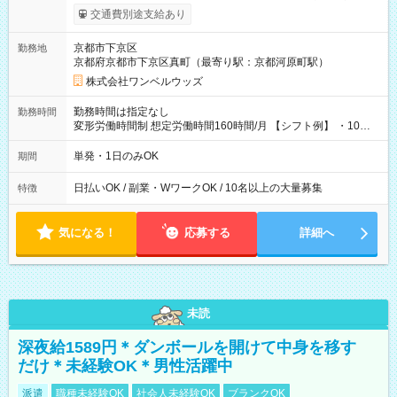
働いたその日に現金GET♪ お仕事後はコンビニATMから 日払
交通費別途支給あり
い分を引き落とせます！ 【試用期間】試用期間なし
京都市下京区
勤務地
京都府京都市下京区真町（最寄り駅：京都河原町駅）
株式会社ワンベルウッズ
勤務時間は指定なし
勤務時間
変形労働時間制 想定労働時間160時間/月 【シフト例】 ・10：
00～20：00
単発・1日のみOK
期間
日払いOK / 副業・WワークOK / 10名以上の大量募集
特徴
気になる！
応募する
詳細へ
未読
深夜給1589円＊ダンボールを開けて中身を移す
だけ＊未経験OK＊男性活躍中
派遣
職種未経験OK
社会人未経験OK
ブランクOK