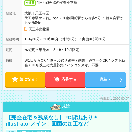
1日450円迄の実費を支給
交通費
大阪市天王寺区
勤務地
天王寺駅から徒歩5分
/
動物園前駅から徒歩5分
/
新今宮駅か
ら徒歩5分
天王寺動物園
16時30分～20時00分（休憩0分）／実働3時間30分
勤務時間
≪短期＊単発≫ 8・9・10月限定！
期間
週1日からOK
/
40～50代活躍中
/
副業・WワークOK
/
シフト勤
特徴
務
/
10名以上の大量募集
/
パソコンスキル不要
気になる！
応募する
詳細へ
掲載日：2026.08.07
未読
【完全在宅＆残業なし】PC貸出あり＊
illustratorメイン！図面の加工など