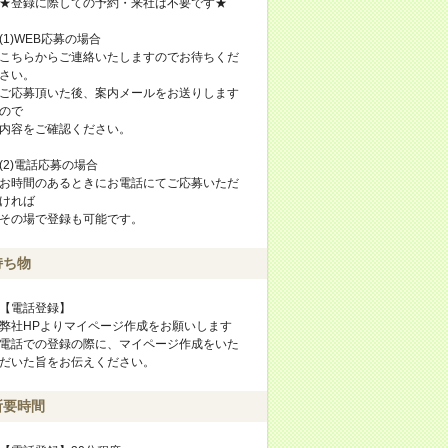
★登録に際しての予約・来社は不要です★
(1)WEB応募の場合
こちらからご連絡いたしますのでお待ちくだ
さい。
ご応募頂いた後、案内メールをお送りします
ので
内容をご確認ください。
(2)電話応募の場合
お時間のあるときにお電話にてご応募いただ
ければ
その場で登録も可能です。
持ち物
【電話登録】
弊社HPよりマイページ作成をお願いします
電話での登録の際に、マイページ作成をいた
だいた旨をお伝えください。
所要時間