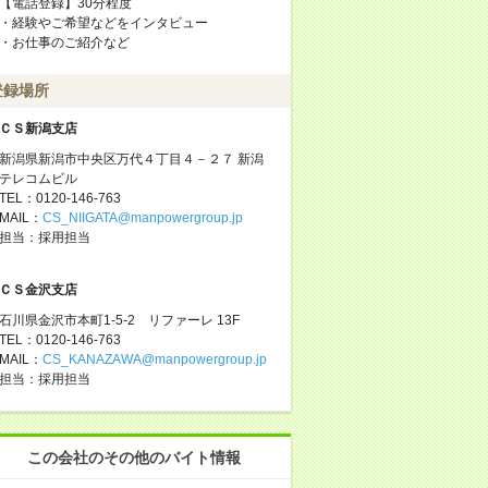
【電話登録】30分程度
・経験やご希望などをインタビュー
・お仕事のご紹介など
登録場所
ＣＳ新潟支店
新潟県新潟市中央区万代４丁目４－２７ 新潟
テレコムビル
TEL：0120-146-763
MAIL：
CS_NIIGATA@manpowergroup.jp
担当：採⽤担当
ＣＳ金沢支店
石川県金沢市本町1-5-2 リファーレ 13F
TEL：0120-146-763
MAIL：
CS_KANAZAWA@manpowergroup.jp
担当：採用担当
この会社のその他のバイト情報