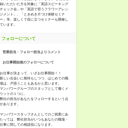
録いただいた⽅を対象に「英語スピーキング
チェック会」や「英語で習うフラワーアレン
ジメント」、「ときめき⽚づけ体験セミナ
ー」等、楽しくて役に⽴つセミナーも開催し
ています。
フォローについて
営業担当・フォロー担当よりコメント
お仕事開始後のフォローについて
お仕事が決まって、いざお仕事開始！！
新しい出会いに期待もしつつ、はじめての職
場は、戸惑うこともあるかと思います。
マンパワーグループのスタッフとして働くメ
リットの１つに、
弊社の担当があなたをフォローするという点
があります。
マンパワースタッフさんとしてのご就業にあ
たっては、弊社担当がいつもあなたの職場・
仕事に関しての相談役になります。