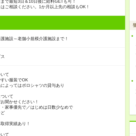
まで最短3日＆10日後に給料GETも可！
はご相談ください。1か月以上先の相談もOK！
介護施設～老舗小規模介護施設まで！
ビス
ついて
すい服装でOK
よってはポロシャツの貸与あり
について
お聞かせください！
家事優先で／はじめは日数少なめで
ど
休取得実績あり！
ついて