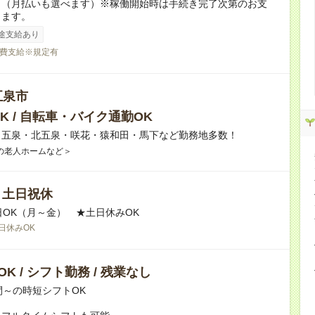
り（月払いも選べます）※稼働開始時は手続き完了次第のお支
ります。
途支給あり
費支給※規定有
五泉市
K / 自転車・バイク通勤OK
】五泉・北五泉・咲花・猿和田・馬下など勤務地多数！
の老人ホームなど＞
/ 土日祝休
日OK（月～金） ★土日休みOK
日休みOK
K / シフト勤務 / 残業なし
間～の時短シフトOK