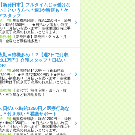
【新発田市】フルタイムじゃ働けな
い！という方へ＊週3や時短も＊ケ
アスタッフ
[給 与]
無資格未経験：時給1250円～ 経験
者：時給1350円～ ★日払い／週払い制度
あり（月払いも選べます）※稼働開始時は手
続き完了次第のお支払いとなります。
[勤務地]
【新発田市】新発田・佐々木・月
岡・金塚など勤務地多数！
夜勤＝待機多め！？【週2日で月収
20.1万円】介護スタッフ＊日払い
OK!
[給 与]
経験者時給1400円～（夜勤時給
1750円～）★日収2万5200円以上★日払い／
週払い制度あり（月払いも選べます）※稼働
開始時は手続き完了次第のお支払いとなりま
す。
[勤務地]
【金沢市】額住宅前・四十万・蚊
爪・三ツ屋など勤務地多数！
＼日払い×時給1250円／医療行為な
し＊付き添い＊看護サポート
[給 与]
無資格未経験：時給1250円～ 経験
者：時給1350円～ ★日払い／週払い制度
あり（月払いも選べます）※稼働開始時は手
続き完了次第のお支払いとなります。
[勤務地]
【長岡市】北長岡・前川・越後岩