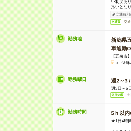
い制度あ
払いとな
交通費別
交通
交通費
勤務地
新潟県
車通勤O
【五泉市
＜ご近所
勤務曜日
週2～3 
週3日～5
土
休日休暇
勤務時間
5ｈ以内O
★1日4時