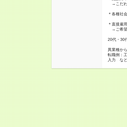
→こだわ
＊各種社
＊直接雇
→ご希望
20代・3
異業種か
転職例：
入力 な