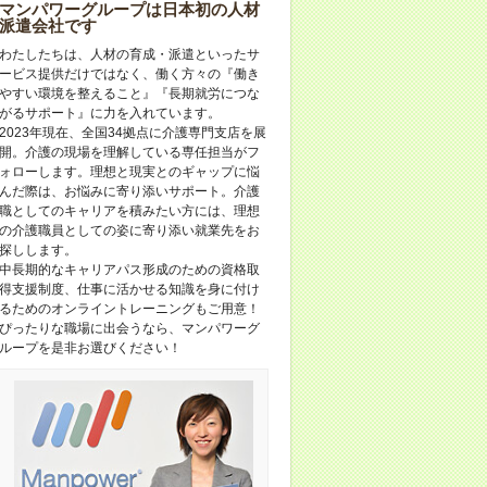
マンパワーグループは⽇本初の⼈材
派遣会社です
わたしたちは、人材の育成・派遣といったサ
ービス提供だけではなく、働く方々の『働き
やすい環境を整えること』『長期就労につな
がるサポート』に力を入れています。
2023年現在、全国34拠点に介護専門支店を展
開。介護の現場を理解している専任担当がフ
ォローします。理想と現実とのギャップに悩
んだ際は、お悩みに寄り添いサポート。介護
職としてのキャリアを積みたい方には、理想
の介護職員としての姿に寄り添い就業先をお
探しします。
中長期的なキャリアパス形成のための資格取
得支援制度、仕事に活かせる知識を身に付け
るためのオンライントレーニングもご用意！
ぴったりな職場に出会うなら、マンパワーグ
ループを是非お選びください！