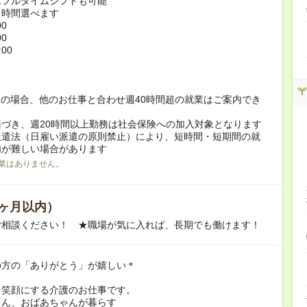
んフルタイムシフトも可能
ト時間選べます
00
00
:00
！
の場合、他のお仕事と合わせ週40時間超の就業はご案内でき
づき、週20時間以上勤務は社会保険への加入対象となります
派遣法（日雇い派遣の原則禁止）により、短時間・短期間の就
内が難しい場合があります
業はありません。
ヶ月以内）
ご相談ください！ ★職場が気に入れば、長期でも働けます！
の方の「ありがとう」が嬉しい＊
を笑顔にする介護のお仕事です。
ゃん、おばあちゃんが暮らす