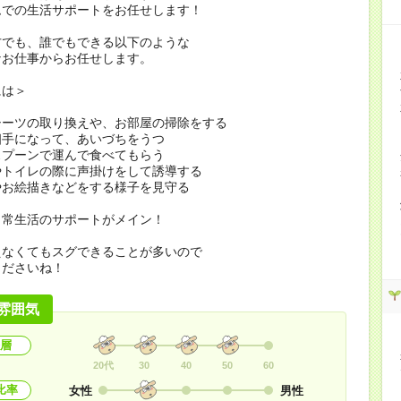
ムでの生活サポートをお任せします！
方でも、誰でもできる以下のような
なお仕事からお任せします。
には＞
シーツの取り換えや、お部屋の掃除をする
相手になって、あいづちをうつ
スプーンで運んで食べてもらう
やトイレの際に声掛けをして誘導する
やお絵描きなどをする様子を見守る
日常生活のサポートがメイン！
えなくてもスグできることが多いので
くださいね！
雰囲気
層
20代
30
40
50
60
比率
女性
男性