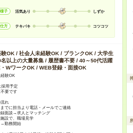
様子
活気あり
しずか
仕方
テキパキ
コツコツ
OK / 社会人未経験OK / ブランクOK / 大学生
10名以上の大量募集 / 履歴書不要 / 40～50代活躍
副業・WワークOK / WEB登録・面接OK
経験OK
上採用予定
は不要です
の流れ
日までに担当より電話・メールでご連絡
登録面談→求人とマッチング
の施設で、職場見学
定→勤務開始