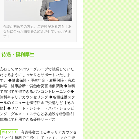
介護が初めての方も、ご経験がある方も！あ
なたに合った職場をご紹介させていただきま
す！
待遇・福利厚生
安⼼してマンパワーグループで就業していた
だけるようにしっかりとサポートいたしま
す。 ◆健康保険・厚⽣年⾦・雇⽤保険・有給
休暇・健康診断・労働者災害補償保険 ◆無料
で⾃宅で学習できるパソコントレーニング◆
無料キャリアカウンセリング ◆各種提携スク
ールのメニューを優待料⾦で受講など【その
他】◆リゾート・レジャー・スパ・ショッピ
ング・グルメ・エステなど各施設を特別割引
価格にて利⽤できる優待サービス
有資格者によるキャリアカウンセ
ポイント！
リングを無料でご提供しています。 またご登