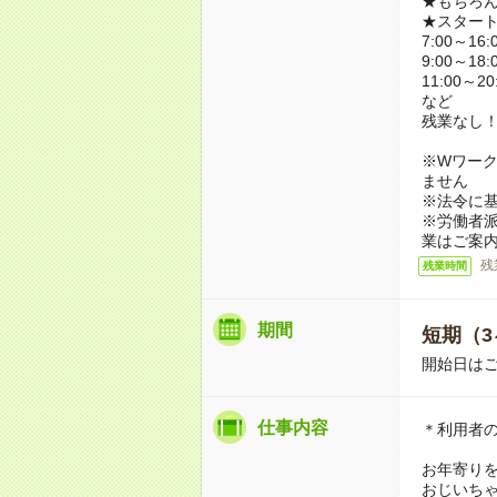
★もちろ
★スター
7:00～16:
9:00～18:
11:00～20
など
残業なし
※Wワーク
ません
※法令に基
※労働者
業はご案
残
残業時間
期間
短期（3
開始日は
仕事内容
＊利用者
お年寄り
おじいち