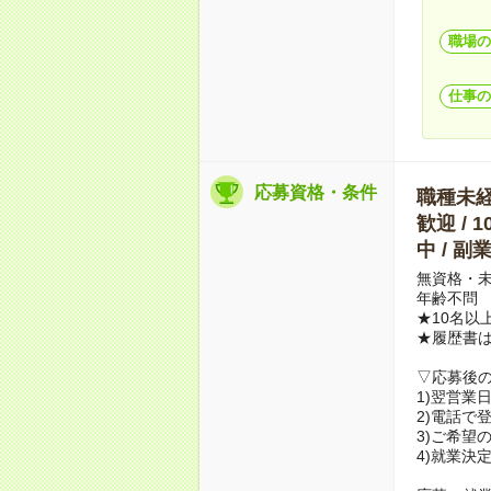
職場の
仕事の
応募資格・条件
職種未経験
歓迎 / 
中 / 
無資格・未
年齢不問
★10名以
★履歴書
▽応募後
1)翌営業
2)電話で
3)ご希望
4)就業決