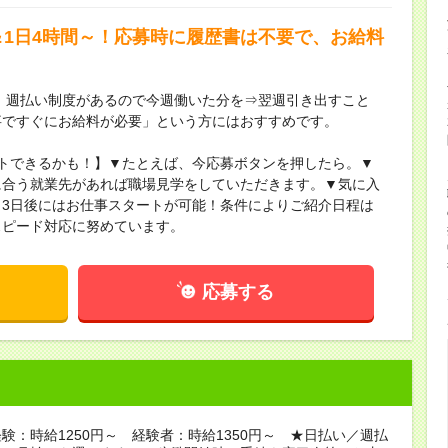
＆1日4時間～！応募時に履歴書は不要で、お給料
】週払い制度があるので今週働いた分を⇒翌週引き出すこと
事ですぐにお給料が必要」という方にはおすすめです。
トできるかも！】▼たとえば、今応募ボタンを押したら。▼
に合う就業先があれば職場見学をしていただきます。▼気に入
3日後にはお仕事スタートが可能！条件によりご紹介日程は
スピード対応に努めています。
応募する
験：時給1250円～ 経験者：時給1350円～ ★日払い／週払