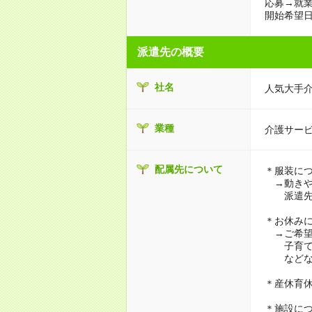
応募→就業
開始希望日
派遣先の概要
社名
人気大手
業種
介護サー
配属先について
＊服装に
→動きや
派遣先に
＊お休み
→ご希望
子育て・
などな
＊産休育
＊施設に