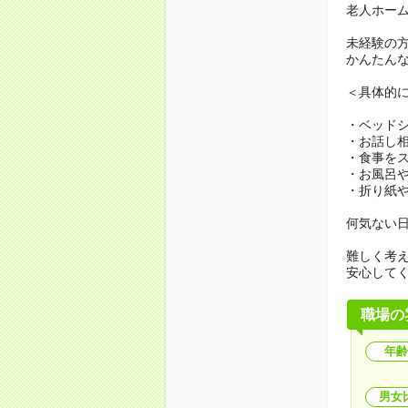
老人ホー
未経験の
かんたん
＜具体的
・ベッド
・お話し
・食事を
・お風呂
・折り紙
何気ない
難しく考
安心して
職場の
年齢
男女