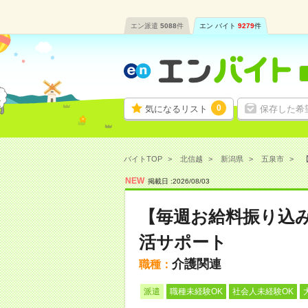
エン派遣
5088
件
エン バイト
9279
件
0
気になるリスト
保存した希
バイトTOP
北信越
新潟県
五泉市
NEW
掲載日 :
2026
/
08
/
03
【毎週お給料振り込
活サポート
介護関連
職種：
派遣
職種未経験OK
社会人未経験OK