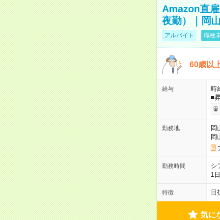
Amazon
夜勤）｜岡山
アルバイト
職種未
60歳以
時給
給与
■
岡
勤務地
岡
シ
勤務時間
1
日
特徴
気に