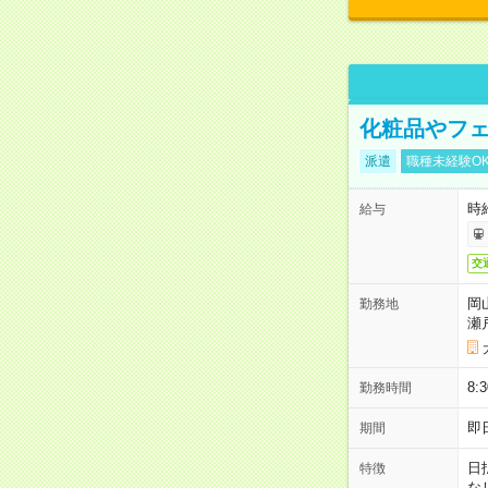
化粧品やフェ
派遣
職種未経験O
時給
給与
交
岡
勤務地
瀬
8:
勤務時間
即
期間
日
特徴
な