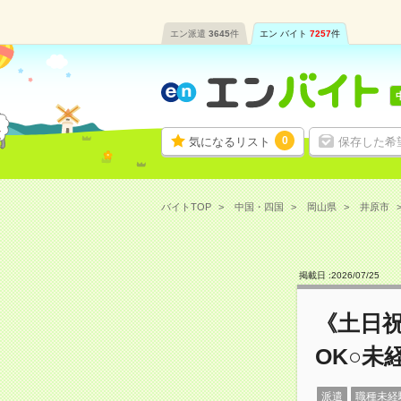
エン派遣
3645
件
エン バイト
7257
件
0
気になるリスト
保存した希
バイトTOP
中国・四国
岡山県
井原市
掲載日 :
2026
/
07
/
25
《土日
OK○未経
派遣
職種未経