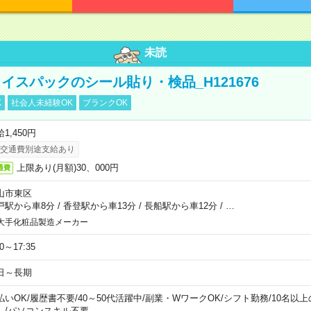
未読
イスパックのシール貼り・検品_H121676
K
社会人未経験OK
ブランクOK
1,450円
交通費別途支給あり
上限あり(月額)30、000円
通費
山市東区
戸駅から車8分
/
香登駅から車13分
/
長船駅から車12分
/
…
大手化粧品製造メーカー
30～17:35
日～長期
払いOK
/
履歴書不要
/
40～50代活躍中
/
副業・WワークOK
/
シフト勤務
/
10名以
し
/
パソコンスキル不要