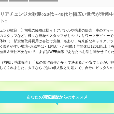
リアチェンジ大歓迎○20代～40代と幅広い世代が活躍
ト○
ェンジ歓迎！】前職の経験は様々！アパレルや携帯の販売・車のディー
のスタッフなど。様々な経歴のスタッフがものづくりワークデビューで
体制（一部資格取得費用は会社で負担）もあり、将来的なキャリアアッ
く働きやすい環境○お給料は＜日払い＞が可能！年間休日120日以上！
歴書＆来社不要なので、まずはWEB面談であなたのお話し聞かせてく
性（前職：携帯販売）「私の希望条件が多くて決まるか不安でしたが、
してくれました。大手ならではの求人数と対応力で、自分にピッタリの
あなたの閲覧履歴からのオススメ