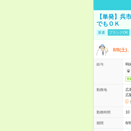
【単発】呉市
でもＯＫ
派遣
ブランクOK
8/8(土
時給
給与
交
広
勤務地
広
1
勤務時間
8/
期間