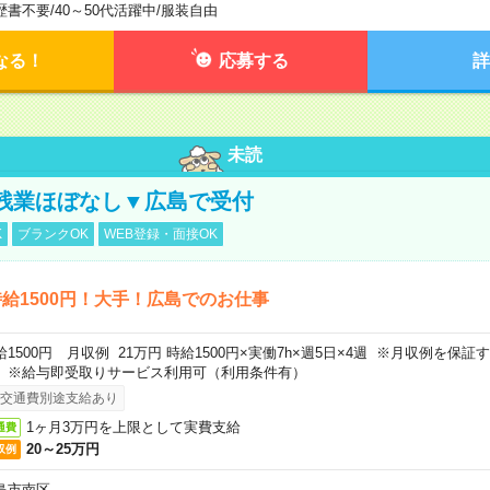
歴書不要
/
40～50代活躍中
/
服装自由
なる！
応募する
詳
未読
残業ほぼなし▼広島で受付
K
ブランクOK
WEB登録・面接OK
給1500円！大手！広島でのお仕事
給1500円 月収例 21万円 時給1500円×実働7h×週5日×4週 ※月収例を保
。※給与即受取りサービス利用可（利用条件有）
交通費別途支給あり
1ヶ月3万円を上限として実費支給
通費
20～25万円
収例
島市南区