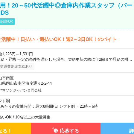
直雇用！20～50代活躍中◎倉庫内作業スタッフ（パー
DS
経験OK
上活躍中！日払い・週払いOK！週2～3日OK！のバイト
1,225円～1,531円
昇給・昇格 一定の条件を満たした場合、契約更新の際に年2回まで昇給の機…
交通費別途支給あり
山市南区
山県岡山市南区海岸通り2-2-44
アマゾンジャパン合同会社
フト制
日あたりの実働時間：最大8時間/日 シフト例 ・21時～6時
払いOK / 10名以上の大量募集
なる！
応募する
詳