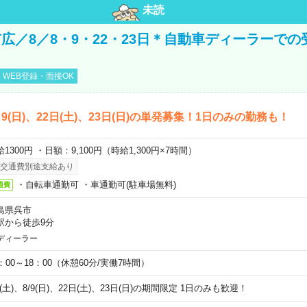
未読
広／8／8・9・22・23日＊自動車ディーラーでの
WEB登録・面接OK
)、9(日)、22日(土)、23日(日)の単発募集！1日のみの勤務も！
1300円 ・日額：9,100円（時給1,300円×7時間）
交通費別途支給あり
・自転車通勤可 ・車通勤可(駐車場無料)
通費
島県呉市
駅から徒歩9分
ディーラー
0：00～18：00（休憩60分/実働7時間）
8(土)、8/9(日)、22日(土)、23日(日)の期間限定 1日のみも歓迎！