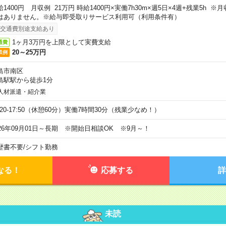
給1400円 月収例 21万円 時給1400円×実働7h30m×週5日×4週+残業5h 
はありません。※給与即受取りサービス利用可（利用条件有）
交通費別途支給あり
1ヶ月3万円を上限として実費支給
通費
20～25万円
収例
島市南区
島駅駅から徒歩1分
人材派遣・紹介業
9:20-17:50（休憩60分）実働7時間30分（残業少なめ！）
026年09月01日～長期 ※開始日相談OK ※9月～！
歴書不要
/
シフト勤務
なる！
応募する
詳
未読