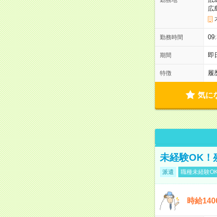
広
0
勤務時間
即
期間
履
特徴
気に
未経験OK！
派遣
職種未経験O
時給14