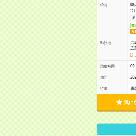
時
給与
で
交
月
広
勤務地
広
0
勤務時間
2
期間
履
特徴
気に