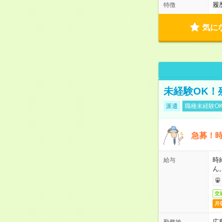
履
特徴
気に
未経験OK！
派遣
職種未経験O
急募！時
時
給与
ん
交
月
広
勤務地