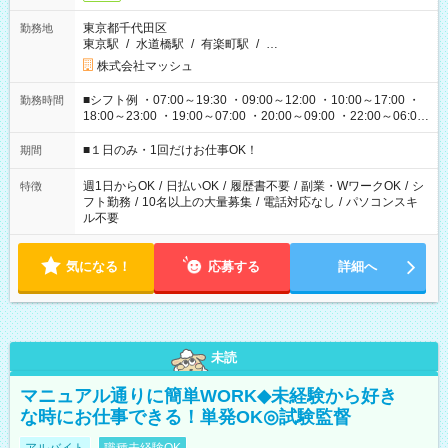
東京都千代田区
勤務地
東京駅
/
水道橋駅
/
有楽町駅
/
…
株式会社マッシュ
■シフト例 ・07:00～19:30 ・09:00～12:00 ・10:00～17:00 ・
勤務時間
18:00～23:00 ・19:00～07:00 ・20:00～09:00 ・22:00～06:00
etc ★最短で3時間で5,120円のお仕事から 15時間で2万円近く稼
げるお仕事も！ ご希望のお時間に合わせてご紹介！ ※シフトは
■１日のみ・1回だけお仕事OK！
期間
現場によって異なります。 ※勿論、休憩時間はあるのでご安心
ください！
週1日からOK
/
日払いOK
/
履歴書不要
/
副業・WワークOK
/
シ
特徴
フト勤務
/
10名以上の大量募集
/
電話対応なし
/
パソコンスキ
ル不要
気になる！
応募する
詳細へ
未読
マニュアル通りに簡単WORK◆未経験から好き
な時にお仕事できる！単発OK◎試験監督