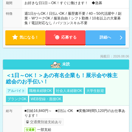
お好きな日1日～OK！すぐに働けます！ ◆急募
期間
週1日からOK
/
日払いOK
/
履歴書不要
/
40～50代活躍中
/
副
特徴
業・WワークOK
/
服装自由
/
シフト勤務
/
10名以上の大量募
集
/
電話対応なし
/
パソコンスキル不要
気になる！
応募する
詳細へ
掲載日：2026.08.06
未読
＜1日～OK！＞あの有名企業も！展示会や株主
総会のお手伝い！
アルバイト
職種未経験OK
社会人未経験OK
大学生歓迎
ブランクOK
WEB登録・面接OK
■日給16,840円～ ■日払いOK ■実働3時間5,120円のお仕事あ
給与
ります！
交通費別途支給あり
一部支給
交通費