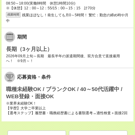
08:50～18:00(実働8時間 休憩1時間10分)
※【休憩】12：00～12：55/15：00～15：15 計70分
残業ほぼなし！発生しても月0～5時間！ 繁忙：勤怠の締め時や月
残業時間
中
期間
長期（3ヶ月以上）
2026年09月上旬～長期 最長半年の派遣期間後、双方合意で直接雇用
へ！ ※9月～！
応募資格・条件
職種未経験OK / ブランクOK / 40～50代活躍中 /
WEB登録・面接OK
※業界未経験OK！
【学歴】大学ご卒業以上
【選考ステップ】履歴書・職務経歴書による書類選考→適性検査＋面接2回