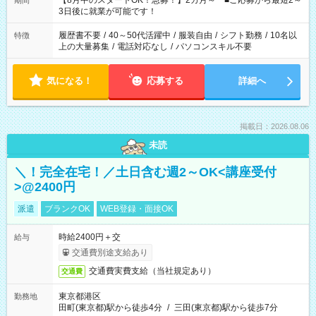
【8月中のスタートOK！急募！】2カ月～ ■ご応募から最短2～
期間
ね。 ※Wワーク希望の方へ 今ご覧のお仕事で希望する勤務時間
3日後に就業が可能です！
と、もう1つのお仕事の勤務時間。 合計で週40時間を超える場
合は応募できません。
履歴書不要
/
40～50代活躍中
/
服装自由
/
シフト勤務
/
10名以
特徴
上の大量募集
/
電話対応なし
/
パソコンスキル不要
気になる！
応募する
詳細へ
掲載日：2026.08.06
未読
＼！完全在宅！／土日含む週2～OK<講座受付
>@2400円
派遣
ブランクOK
WEB登録・面接OK
時給2400円＋交
給与
交通費別途支給あり
交通費実費支給（当社規定あり）
交通費
東京都港区
勤務地
田町(東京都)駅から徒歩4分
/
三田(東京都)駅から徒歩7分