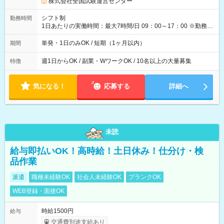
円の場合あり ・国家試験 7:00～13:30（休憩なし） 時給1,300
株式会社全国試験運営センター
円（役割手当＋100円）×6時間＝日収8,400円＋交通費 【試用期
間】試用期間なし
シフト制
勤務時間
1日あたりの実働時間：最大7時間/日 09：00～17：00 ※勤務時
間は 試験により異なります。
単発・1日のみOK / 短期（1ヶ月以内）
期間
週1日からOK / 副業・WワークOK / 10名以上の大量募集
特徴
気になる！
応募する
詳細へ
未読
給与即払いOK！高時給！土日休み！仕分け・検
品作業
派遣
職種未経験OK
社会人未経験OK
ブランクOK
WEB登録・面接OK
時給1500円
給与
交通費別途支給あり