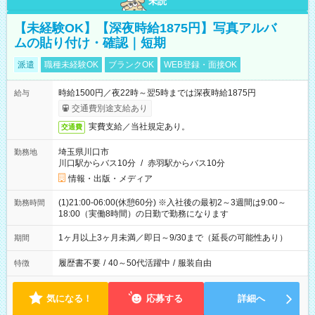
未読
【未経験OK】【深夜時給1875円】写真アルバ
ムの貼り付け・確認｜短期
派遣
職種未経験OK
ブランクOK
WEB登録・面接OK
時給1500円／夜22時～翌5時までは深夜時給1875円
給与
交通費別途支給あり
実費支給／当社規定あり。
交通費
埼玉県川口市
勤務地
川口駅からバス10分
/
赤羽駅からバス10分
情報・出版・メディア
(1)21:00-06:00(休憩60分) ※入社後の最初2～3週間は9:00～
勤務時間
18:00（実働8時間）の日勤で勤務になります
1ヶ月以上3ヶ月未満／即日～9/30まで（延長の可能性あり）
期間
履歴書不要
/
40～50代活躍中
/
服装自由
特徴
気になる！
応募する
詳細へ