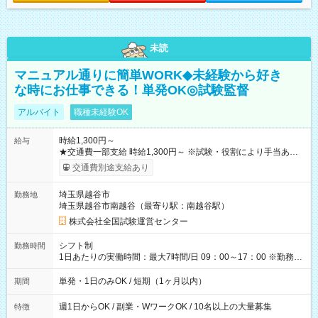
未読
マニュアル通りに簡単WORK◆未経験から好き
な時にお仕事できる！単発OK◎試験監督
アルバイト
職種未経験OK
時給1,300円～
給与
★交通費一部支給 時給1,300円～ ※試験・役割により手当あり
※勤務回数により昇給あり 【即給（前払い）オプションあ
交通費別途支給あり
り！】 希望される場合、勤務から1週間ほどで給与の一部を受け
取れます。 ※手数料418円がかかります。 【過去試験日の収入
埼玉県越谷市
勤務地
例】 ・河合塾模擬試験 8:30～17:30（休憩1時間） 時給1,300円
埼玉県越谷市南越谷（最寄り駅：南越谷駅）
×8時間＝日収10,400円＋交通費 ※当日の役割により時給＋100
円の場合あり ・国家試験 7:00～13:30（休憩なし） 時給1,300
株式会社全国試験運営センター
円（役割手当＋100円）×6時間＝日収8,400円＋交通費 【試用期
間】試用期間なし
シフト制
勤務時間
1日あたりの実働時間：最大7時間/日 09：00～17：00 ※勤務時
間は 試験により異なります。
単発・1日のみOK / 短期（1ヶ月以内）
期間
週1日からOK / 副業・WワークOK / 10名以上の大量募集
特徴