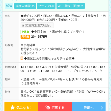
派遣
職種未経験OK
ブランクOK
WEB登録・面接OK
◆時給1,700円＊日払い・週払いOK＊昇給あり♪【月収例】 ・約
給与
204,000円 （時給1,700円 × 実働6h × 20日）
交通費別途支給あり
◆全額支給 ＊家が少し遠くても安心！
交通費
20～25万円
月収例
東京都港区
勤務地
竹芝駅から徒歩2分
/
浜松町駅から徒歩4分
/
大門(東京都)駅か
ら徒歩5分
/
…
◆港区にある情報セキュリティ企業◆
◆11：00～18：30のうち実働6時間、休憩60分 ※11：00～18：
勤務時間
00 または 11：30～18：30 。*。ブランクOK！。*。 例え
ば前職が、 在宅/財団法人/事務/コールセンター/受付/販売/カフェ
スタッフ スイーツ販売/ホテルフロント/化粧品販売/など 様々な
＜急募＞即日～長期／8月～9月～も相談OK！応募から最短即日
期間
業界から入社して活躍されています♪
には選考案内♪
日払いOK
/
履歴書不要
/
40～50代活躍中
/
副業・WワークOK
/
特徴
服装自由
/
電話対応なし
気になる！
応募する
詳細へ