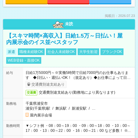
掲載日：2026.07.23
未読
【スキマ時間×高収入】日給1.5万～日払い！屋
内展示会のイス並べスタッフ
派遣
職種未経験OK
社会人未経験OK
大学生歓迎
ブランクOK
WEB登録・面接OK
日給1万5000円～※実働5時間で日給7000円のお仕事もありま
給与
す ◆日払い・週払いOK！（規定あり）◆お仕事によって日給
も異なります
交通費別途支給あり
交通費別途支給あり(勤務地により異なります)
交通費
千葉県浦安市
勤務地
浦安(千葉県)駅
/
舞浜駅
/
新浦安駅
/
…
屋内展示会場
▼シフト例 ・08：00～19：00 ・09：00～18：00 ・10：00～
勤務時間
17：00 ・13：00～22：00 ・16：00～21：00 など多数！ ※お
仕事により勤務時間が異なります