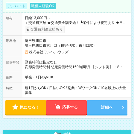
アルバイト
職種未経験OK
日給13,000円～
給与
＋交通費支給 ★交通費全額支給！ ┗案件により規定あり ★日払
いOK！（規定あり） ┗働いたその日に現金GET♪ お仕事後はコ
交通費別途支給あり
ンビニATMから 日払い分を引き落とせます！ 【試用期間】試
用期間なし
埼玉県川口市
勤務地
埼玉県川口市東川口（最寄り駅：東川口駅）
株式会社ワンベルウッズ
勤務時間は指定なし
勤務時間
変形労働時間制 想定労働時間160時間/月 【シフト例】 ・8：00
～21：00
単発・1日のみOK
期間
週1日からOK / 日払いOK / 副業・WワークOK / 10名以上の大量
特徴
募集
気になる！
応募する
詳細へ