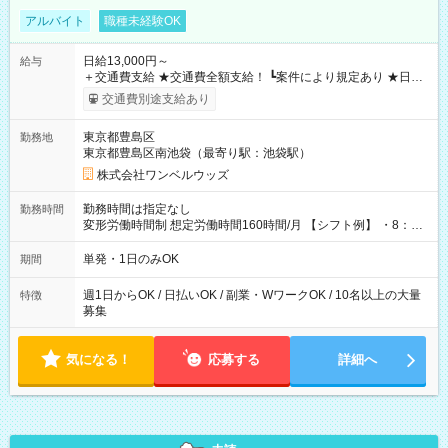
アルバイト
職種未経験OK
日給13,000円～
給与
＋交通費支給 ★交通費全額支給！ ┗案件により規定あり ★日払
いOK！（規定あり） ┗働いたその日に現金GET♪ お仕事後はコ
交通費別途支給あり
ンビニATMから 日払い分を引き落とせます！ 【試用期間】試
用期間なし
東京都豊島区
勤務地
東京都豊島区南池袋（最寄り駅：池袋駅）
株式会社ワンベルウッズ
勤務時間は指定なし
勤務時間
変形労働時間制 想定労働時間160時間/月 【シフト例】 ・8：00
～21：00
単発・1日のみOK
期間
週1日からOK / 日払いOK / 副業・WワークOK / 10名以上の大量
特徴
募集
気になる！
応募する
詳細へ