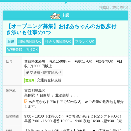
掲載日：2026.08.06
未読
【オープニング募集】おばあちゃんのお散歩付
き添いも仕事の1つ
派遣
職種未経験OK
社会人未経験OK
ブランクOK
WEB登録・面接OK
無資格未経験：時給1500円～ ■週払いOK ■扶養内OK ■日
給与
収1万2000円以上
交通費別途支給あり
交通費全額支給
交通費
東京都豊島区
勤務地
巣鴨駅
/
目白駅
/
北池袋駅
/
…
≪自宅からドアtoドアで30分以内！≫ご希望の勤務地を紹介
します。
9:00～18:00（休憩60分） ■ご希望があれば下記シフトもOK！
勤務時間
早番 7:00～16:00 遅番 10:00～19:00 夜勤 16:30～翌9:30 「家族
と休みを合わせたい」 「余裕を持って夕飯の準備がしたい」
「できれば残業はしたくない」 など、ご希望を教えてください