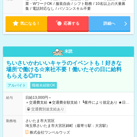
業・WワークOK
/
服装自由
/
シフト勤務
/
10名以上の大量募
集
/
電話対応なし
/
パソコンスキル不要
気になる！
応募する
詳細へ
未読
ちいさいかわいいキャラのイベントも！好きな
場所で働ける☆来社不要！働いたその日に給料
もらえる◎/T1
アルバイト
職種未経験OK
日給13,000円～
給与
＋交通費支給 ★交通費全額支給！ ┗案件により規定あり ★日払
いOK！（規定あり） ┗働いたその日に現金GET♪ お仕事後はコ
交通費別途支給あり
ンビニATMから 日払い分を引き落とせます！ 【試用期間】試
用期間なし
さいたま市大宮区
勤務地
埼玉県さいたま市大宮区錦町（最寄り駅：大宮駅）
株式会社ワンベルウッズ