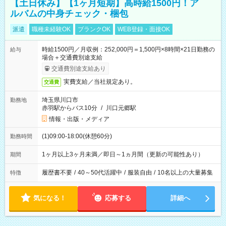
【土日休み】【1ヶ月短期】高時給1500円！ア
ルバムの中身チェック・梱包
派遣
職種未経験OK
ブランクOK
WEB登録・面接OK
時給1500円／月収例：252,000円＝1,500円×8時間×21日勤務の
給与
場合＋交通費別途支給
交通費別途支給あり
実費支給／当社規定あり。
交通費
埼玉県川口市
勤務地
赤羽駅からバス10分
/
川口元郷駅
情報・出版・メディア
(1)09:00-18:00(休憩60分)
勤務時間
1ヶ月以上3ヶ月未満／即日～1ヵ月間（更新の可能性あり）
期間
履歴書不要
/
40～50代活躍中
/
服装自由
/
10名以上の大量募集
特徴
気になる！
応募する
詳細へ