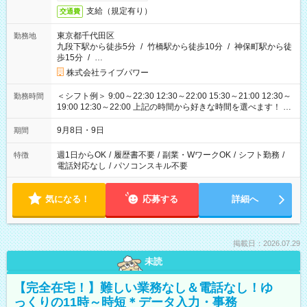
支給（規定有り）
交通費
東京都千代田区
勤務地
九段下駅から徒歩5分
/
竹橋駅から徒歩10分
/
神保町駅から徒
歩15分
/
…
株式会社ライブパワー
＜シフト例＞ 9:00～22:30 12:30～22:00 15:30～21:00 12:30～
勤務時間
19:00 12:30～22:00 上記の時間から好きな時間を選べます！ ※
時間は変更となる可能性があります
9月8日・9日
期間
週1日からOK
/
履歴書不要
/
副業・WワークOK
/
シフト勤務
/
特徴
電話対応なし
/
パソコンスキル不要
気になる！
応募する
詳細へ
掲載日：2026.07.29
未読
【完全在宅！】難しい業務なし＆電話なし！ゆ
っくりの11時～時短＊データ入力・事務