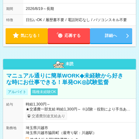
2026/8/19～長期
期間
日払いOK
/
履歴書不要
/
電話対応なし
/
パソコンスキル不要
特徴
気になる！
応募する
詳細へ
未読
マニュアル通りに簡単WORK◆未経験から好き
な時にお仕事できる！単発OK◎試験監督
アルバイト
職種未経験OK
時給1,300円～
給与
★交通費一部支給 時給1,300円～ ※試験・役割により手当あり
※勤務回数により昇給あり 【即給（前払い）オプションあ
交通費別途支給あり
り！】 希望される場合、勤務から1週間ほどで給与の一部を受け
取れます。 ※手数料418円がかかります。 【過去試験日の収入
埼玉県川越市
勤務地
例】 ・河合塾模擬試験 8:30～17:30（休憩1時間） 時給1,300円
埼玉県川越市脇田町（最寄り駅：川越駅）
×8時間＝日収10,400円＋交通費 ※当日の役割により時給＋100