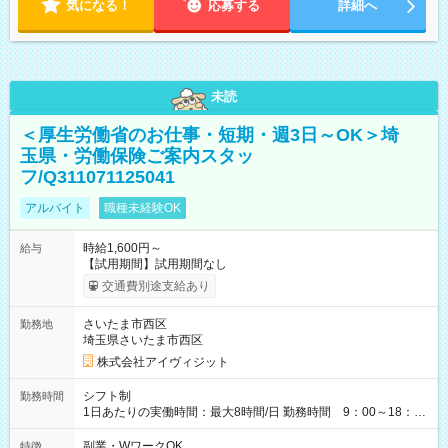
気になる！
応募する
詳細へ
未読
＜厚生労働省のお仕事・短期・週3日～OK＞埼
玉県・労働保険ご案内スタッ
フ/Q311071125041
アルバイト
職種未経験OK
時給1,600円～
給与
【試用期間】試用期間なし
交通費別途支給あり
さいたま市西区
勤務地
埼玉県さいたま市西区
株式会社アイヴィジット
シフト制
勤務時間
1日あたりの実働時間：最大8時間/日 勤務時間 9：00～18：
00(実働8h、休憩1h) 土日祝含む週3日～OK、シフト制 ※もちろ
ん週5日勤務もOK♪ 勤務期間：2026年8月12日～9月9日※リスト
副業・WワークOK
特徴