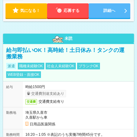
気になる！
応募する
詳細へ
未読
給与即払いOK！高時給！土日休み！タンクの運
搬業務
派遣
職種未経験OK
社会人未経験OK
ブランクOK
WEB登録・面接OK
時給1500円
給与
交通費別途支給あり
交通費支給有り
交通費
埼玉県久喜市
勤務地
久喜駅から車
日用品医薬関係
16:20～1:05 ※表記のうち実働7時間45分です。
勤務時間