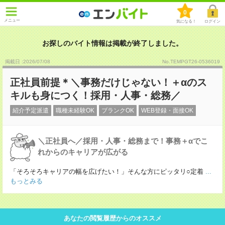
0
メニュー
気になる！
ログイン
お探しのバイト情報は掲載が終了しました。
掲載日 :2026
/
07
/
08
No.TEMPGT26-0536019
正社員前提＊＼事務だけじゃない！＋αのス
キルも身につく！採用・人事・総務／
紹介予定派遣
職種未経験OK
ブランクOK
WEB登録・面接OK
＼正社員へ／採用・人事・総務まで！事務＋αでこ
れからのキャリアが広がる
「そろそろキャリアの幅を広げたい！」そんな方にピッタリ○定着
...
もっとみる
あなたの閲覧履歴からのオススメ