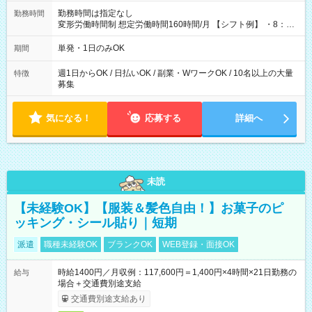
勤務時間は指定なし
勤務時間
変形労働時間制 想定労働時間160時間/月 【シフト例】 ・8：00
～21：00
単発・1日のみOK
期間
週1日からOK / 日払いOK / 副業・WワークOK / 10名以上の大量
特徴
募集
気になる！
応募する
詳細へ
未読
【未経験OK】【服装＆髪色自由！】お菓子のピ
ッキング・シール貼り｜短期
派遣
職種未経験OK
ブランクOK
WEB登録・面接OK
時給1400円／月収例：117,600円＝1,400円×4時間×21日勤務の
給与
場合＋交通費別途支給
交通費別途支給あり