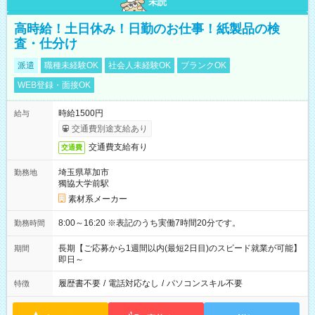
未読
高時給！土日休み！日勤のお仕事！紙製品の検
査・仕分け
派遣
職種未経験OK
社会人未経験OK
ブランクOK
WEB登録・面接OK
時給1500円
給与
交通費別途支給あり
交通費支給有り
交通費
埼玉県草加市
勤務地
獨協大学前駅
素材系メーカー
8:00～16:20 ※表記のうち実働7時間20分です。
勤務時間
長期【ご応募から1週間以内(最短2日目)のスピード就業が可能】
期間
即日～
履歴書不要
/
電話対応なし
/
パソコンスキル不要
特徴