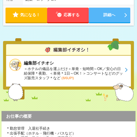
全件完了で業務終了
気になる！
応募する
詳細へ
編集部イチオシ
＜ホテルの備品を運ぶだけ＞単発・短時間～OK／安心の日
給保障＊夜勤、＜単発＊1日～OK！＞コンサートなどのグッ
ズ販売スタッフ＊など
(8/6UP!)
お仕事の概要
＊勤怠管理 入退社手続き
＊出張手配（ホテル・飛行機・バスなど）