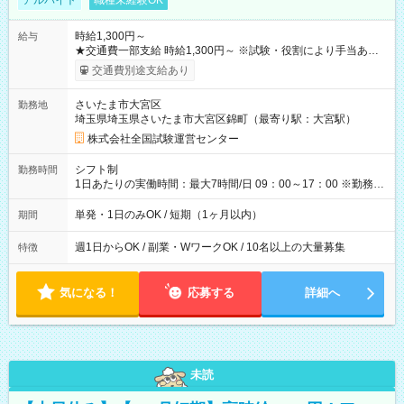
アルバイト
職種未経験OK
時給1,300円～
給与
★交通費一部支給 時給1,300円～ ※試験・役割により手当あり
※勤務回数により昇給あり 【即給（前払い）オプションあ
交通費別途支給あり
り！】 希望される場合、勤務から1週間ほどで給与の一部を受け
取れます。 ※手数料418円がかかります。 【過去試験日の収入
さいたま市大宮区
勤務地
例】 ・河合塾模擬試験 8:30～17:30（休憩1時間） 時給1,300円
埼玉県埼玉県さいたま市大宮区錦町（最寄り駅：大宮駅）
×8時間＝日収10,400円＋交通費 ※当日の役割により時給＋100
円の場合あり ・国家試験 7:00～13:30（休憩なし） 時給1,300
株式会社全国試験運営センター
円（役割手当＋100円）×6時間＝日収8,400円＋交通費 【試用期
間】試用期間なし
シフト制
勤務時間
1日あたりの実働時間：最大7時間/日 09：00～17：00 ※勤務時
間は 試験により異なります。
単発・1日のみOK / 短期（1ヶ月以内）
期間
週1日からOK / 副業・WワークOK / 10名以上の大量募集
特徴
気になる！
応募する
詳細へ
未読