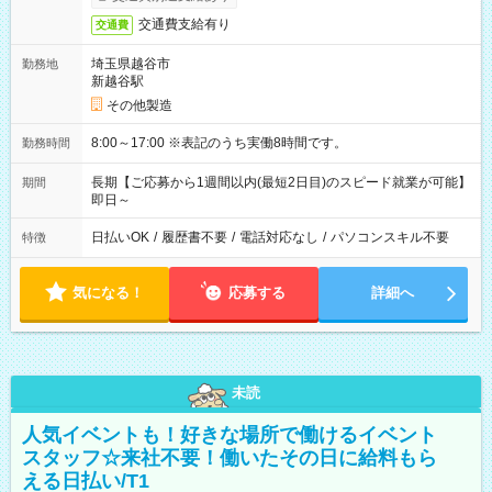
交通費支給有り
交通費
埼玉県越谷市
勤務地
新越谷駅
その他製造
8:00～17:00 ※表記のうち実働8時間です。
勤務時間
長期【ご応募から1週間以内(最短2日目)のスピード就業が可能】
期間
即日～
日払いOK
/
履歴書不要
/
電話対応なし
/
パソコンスキル不要
特徴
気になる！
応募する
詳細へ
未読
人気イベントも！好きな場所で働けるイベント
スタッフ☆来社不要！働いたその日に給料もら
える日払い/T1