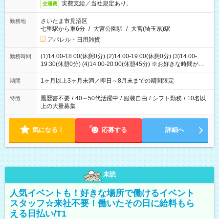
実費支給／当社規定あり。
交通費
さいたま市見沼区
勤務地
七里駅から車6分
/
大宮公園駅
/
大宮(埼玉県)駅
アパレル・日用雑貨
(1)14:00-18:00(休憩0分) (2)14:00-19:00(休憩0分) (3)14:00-
勤務時間
19:30(休憩0分) (4)14:00-20:00(休憩45分) ※お好きな時間が選べ
ます
1ヶ月以上3ヶ月未満／即日～8月末までの期間限定
期間
履歴書不要
/
40～50代活躍中
/
服装自由
/
シフト勤務
/
10名以
特徴
上の大量募集
気になる！
応募する
詳細へ
未読
人気イベントも！好きな場所で働けるイベント
スタッフ☆来社不要！働いたその日に給料もら
える日払い/T1