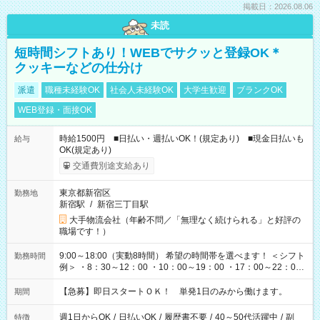
掲載日：2026.08.06
未読
短時間シフトあり！WEBでサクッと登録OK＊
クッキーなどの仕分け
派遣
職種未経験OK
社会人未経験OK
大学生歓迎
ブランクOK
WEB登録・面接OK
時給1500円 ■日払い・週払いOK！(規定あり) ■現金日払いも
給与
OK(規定あり)
交通費別途支給あり
東京都新宿区
勤務地
新宿駅
/
新宿三丁目駅
大手物流会社（年齢不問／「無理なく続けられる」と好評の
職場です！）
9:00～18:00（実動8時間） 希望の時間帯を選べます！ ＜シフト
勤務時間
例＞ ・8：30～12：00 ・10：00～19：00 ・17：00～22：00
・13：00～22：00 ・22：00～翌6：00 など
【急募】即日スタートＯＫ！ 単発1日のみから働けます。
期間
週1日からOK
/
日払いOK
/
履歴書不要
/
40～50代活躍中
/
副
特徴