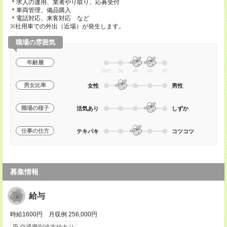
＊求人の運用、業者やり取り、応募受付
＊車両管理、備品購入
＊電話対応、来客対応 など
※社用車での外出（近場）が発生します。
職場の雰囲気
年齢層
20代
30
40
50
60
男女比率
女性
男性
職場の様子
活気あり
しずか
仕事の仕方
テキパキ
コツコツ
募集情報
給与
時給1600円 月収例 256,000円