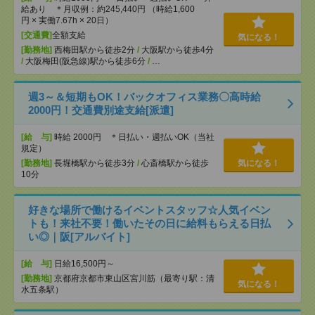
給あり ＊月収例：約245,440円 （時給1,600
円 × 実働7.67h × 20日）
[交通費]
全額支給
気になる！
[勤務地]
西梅田駅から徒歩2分
/
大阪駅から徒歩4分
/
大阪梅田(阪急線)駅から徒歩6分
/
…
週3～＆短期もOK！バックオフィス業務〇高時給
2000円！交通費別途支給[派遣]
[給 与]
時給 2000円 ＊日払い・週払いOK（当社
規定）
[勤務地]
長堀橋駅から徒歩3分
/
心斎橋駅から徒歩
気になる！
10分
好きな場所で働けるイベントスタッフ☆人気イベン
トも！来社不要！働いたその日に給料もらえる日払
い◎｜阪[アルバイト]
[給 与]
日給16,500円～
[勤務地]
京都府京都市東山区宮川筋（最寄り駅：清
気になる！
水五条駅）