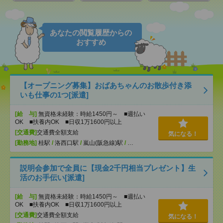
あなたの閲覧履歴からの
おすすめ
【オープニング募集】おばあちゃんのお散歩付き添
いも仕事の1つ[派遣]
[給 与]
無資格未経験：時給1450円～ ■週払い
OK ■扶養内OK ■日収1万1600円以上
[交通費]
交通費全額支給
気になる！
[勤務地]
桂駅
/
洛西口駅
/
嵐山(阪急線)駅
/
…
説明会参加で全員に【現金2千円相当プレゼント】生
活のお手伝い[派遣]
[給 与]
無資格未経験：時給1450円～ ■週払い
OK ■扶養内OK ■日収1万1600円以上
[交通費]
交通費全額支給
気になる！