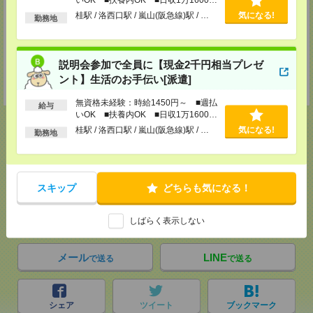
TEL：073-436-9765
以上
桂駅 / 洛西口駅 / 嵐山(阪急線)駅 / …
気になる!
勤務地
FAX：073-423-8405
担当：採用担当
神戸介護オフィス・神戸医療オフィス
説明会参加で全員に【現金2千円相当プレゼ
兵庫県神戸市中央区小野柄通4-1-22 アーバンエース三宮ビル9F
TEL：078-222-8435
ント】生活のお手伝い[派遣]
担当：採用担当
無資格未経験：時給1450円～ ■週払
給与
いOK ■扶養内OK ■日収1万1600円
以上
桂駅 / 洛西口駅 / 嵐山(阪急線)駅 / …
気になる!
勤務地
応募ページへ
スキップ
どちらも気になる！
気になる！
電話応募
しばらく表示しない
メール
LINE
で送る
で送る
シェア
ツイート
ブックマーク