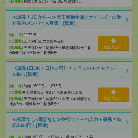
[勤務地]
桂駅
/
洛西口駅
/
嵐山(阪急線)駅
/
…
≪単発＊1日から～≫天王寺動物園／ナイトズーの受
付案内メンバー大募集！[派遣]
[給 与]
1177円
[交通費]
1日450円迄の実費を支給
気になる！
[勤務地]
天王寺駅から徒歩5分
/
動物園前駅から徒
歩5分
/
新今宮駅から徒歩5分
《単発1日OK！日払い可》＊チラシのモクモクシー
ル貼り[派遣]
[給 与]
時給1,500円～1,875円
[交通費]
■ 交通費規定内支給 ※派遣先による
気になる！
[勤務地]
天王寺駅から徒歩5分
/
大阪上本町駅から
徒歩5分
/
鶴橋駅から徒歩5分
/
…
≪残業なし×電話なし≫旅行ツアーの入力＋事務＊時
給1600円！[派遣]
[給 与]
時給1600円 ＊日払い・週払いOK ＊昇