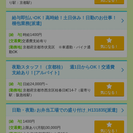
気になる！
り駅：京都駅）
給与即払いOK！高時給！土日休み！日勤のお仕事！
梱包業務[派遣]
[給 与]
時給1400円
[交通費]
交通費支給有り
気になる！
[勤務地]
京都府京都市伏見区 ※車通勤・バイク通
勤OK
夜勤スタッフ！（京都桂） 週1日からOK！交通費
支給あり！[アルバイト]
[給 与]
日給24,000円～
[勤務地]
京都府京都市西京区桂春日町14-7（最寄り
気になる！
駅：阪急桂駅）
日勤・夜勤♪お弁当工場での盛り付け_H131835[派遣]
[給 与]
1400円
[交通費]
上限あり(月額)30,000円
気になる！