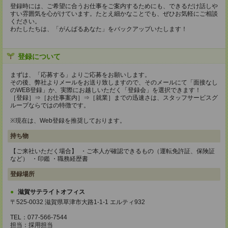
登録時には、ご希望に合うお仕事をご案内するためにも、できるだけ話しや
すい雰囲気を心がけています。たとえ細かなことでも、ぜひお気軽にご相談
ください。
わたしたちは、「がんばるあなた」をバックアップいたします！
登録について
まずは、「応募する」よりご応募をお願いします。
その後、弊社よりメールをお送り致しますので、そのメールにて「面接なし
のWEB登録」か、実際にお越しいただく「登録会」を選択できます！
［登録］⇒［お仕事案内］⇒［就業］までの迅速さは、スタッフサービスグ
ループならではの特徴です。
※現在は、Web登録を推奨しております。
持ち物
【ご来社いただく場合】 ・ご本人が確認できるもの（運転免許証、保険証
など） ・印鑑 ・職務経歴書
登録場所
滋賀サテライトオフィス
〒525-0032 滋賀県草津市大路1-1-1 エルティ932
TEL：077-566-7544
担当：採用担当