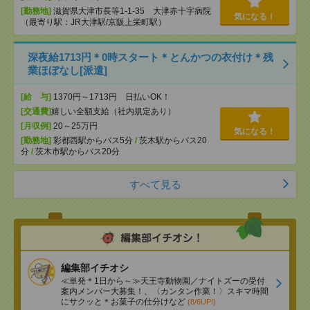
[勤務地]
滋賀県大津市長等1-1-35 大津赤十字病院
気になる！
（最寄り駅：JR大津駅/京阪上栄町駅）
深夜給1713円＊0時スタート＊とんかつの衣付け＊残
業ほぼなし[派遣]
[給 与]
1370円～1713円 日払いOK！
[交通費]
嬉しい全額支給（社内規定あり）
[月収例]
20～25万円
気になる！
[勤務地]
彩都西駅からバス5分
/
茨木駅からバス20
分
/
茨木市駅からバス20分
すべて見る
編集部イチオシ
≪単発＊1日から～≫天王寺動物園／ナイトズーの受付
案内メンバー大募集！、〈カンタン作業！〉スキマ時間
にサクッと＊お菓子の仕分けなど
(8/6UP!)