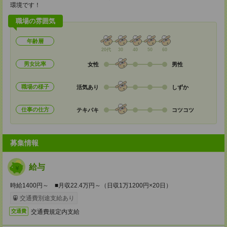
環境です！
職場の雰囲気
年齢層
20代
30
40
50
60
男女比率
女性
男性
職場の様子
活気あり
しずか
仕事の仕方
テキパキ
コツコツ
募集情報
給与
時給1400円～ ■月収22.4万円～（日収1万1200円×20日）
交通費別途支給あり
交通費規定内支給
交通費