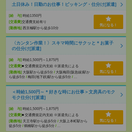
土日休み！日勤のお仕事！ピッキング・仕分け[派遣]
[給 与]
時給1350円
[交通費]
交通費支給有り
気になる！
[勤務地]
西京極駅から徒歩10分
〈カンタン作業！〉スキマ時間にサクッと＊お菓子
の仕分け[派遣]
[給 与]
時給1,500円～1,875円
[交通費]
■ 交通費規定内支給 ※派遣先による
気になる！
[勤務地]
大阪駅から徒歩5分
/
大阪梅田(阪急線)駅か
ら徒歩5分
/
梅田(地下鉄)駅から徒歩5分
/
…
＜時給1,500円～＊好きな時にお仕事＞文房具のモク
モク仕分け[派遣]
[給 与]
時給1,500円～1,875円
[交通費]
■ 交通費規定内支給 ※派遣先による
気になる！
[勤務地]
天王寺駅から徒歩5分
/
大阪上本町駅から
徒歩5分
/
鶴橋駅から徒歩5分
/
…