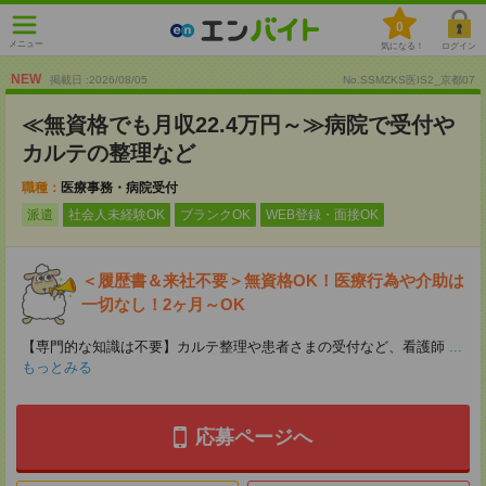
0
メニュー
気になる！
ログイン
NEW
掲載日 :2026
/
08
/
05
No.SSMZKS医IS2_京都07
≪無資格でも月収22.4万円～≫病院で受付や
カルテの整理など
職種：
医療事務・病院受付
派遣
社会人未経験OK
ブランクOK
WEB登録・面接OK
＜履歴書＆来社不要＞無資格OK！医療行為や介助は
一切なし！2ヶ月～OK
【専門的な知識は不要】カルテ整理や患者さまの受付など、看護師
...
もっとみる
応募ページへ