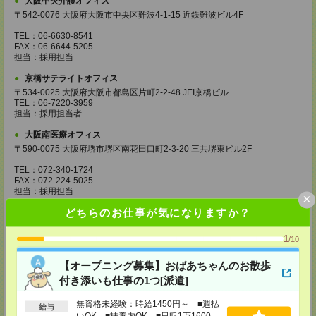
大阪中央介護オフィス
〒542-0076 大阪府大阪市中央区難波4-1-15 近鉄難波ビル4F
TEL：06-6630-8541
FAX：06-6644-5205
担当：採用担当
京橋サテライトオフィス
〒534-0025 大阪府大阪市都島区片町2-2-48 JEI京橋ビル
TEL：06-7220-3959
担当：採用担当者
大阪南医療オフィス
〒590-0075 大阪府堺市堺区南花田口町2-3-20 三共堺東ビル2F
TEL：072-340-1724
FAX：072-224-5025
担当：採用担当
×
どちらのお仕事が気になりますか？
西宮サテライトオフィス
〒662-0918 兵庫県西宮市六湛寺町9番8号 市役所前ビル5F
1
/10
TEL：0798-38-5901
FAX：0798-38-5905
【オープニング募集】おばあちゃんのお散歩
担当：採用担当
付き添いも仕事の1つ[派遣]
和歌山サテライトオフィス
無資格未経験：時給1450円～ ■週払
〒640-8154 和歌山県和歌山市六番丁5 和歌山六番丁801ビル5F
給与
いOK ■扶養内OK ■日収1万1600円