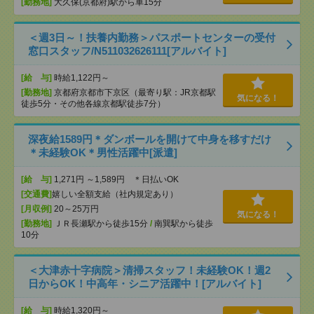
[勤務地]
大久保(京都府)駅から車15分
＜週3日～！扶養内勤務＞パスポートセンターの受付
窓口スタッフ/N511032626111[アルバイト]
[給 与]
時給1,122円～
[勤務地]
京都府京都市下京区（最寄り駅：JR京都駅
気になる！
徒歩5分・その他各線京都駅徒歩7分）
深夜給1589円＊ダンボールを開けて中身を移すだけ
＊未経験OK＊男性活躍中[派遣]
[給 与]
1,271円 ～1,589円 ＊日払いOK
[交通費]
嬉しい全額支給（社内規定あり）
[月収例]
20～25万円
気になる！
[勤務地]
ＪＲ長瀬駅から徒歩15分
/
南巽駅から徒歩
10分
＜大津赤十字病院＞清掃スタッフ！未経験OK！週2
日からOK！中高年・シニア活躍中！[アルバイト]
[給 与]
時給1,320円～