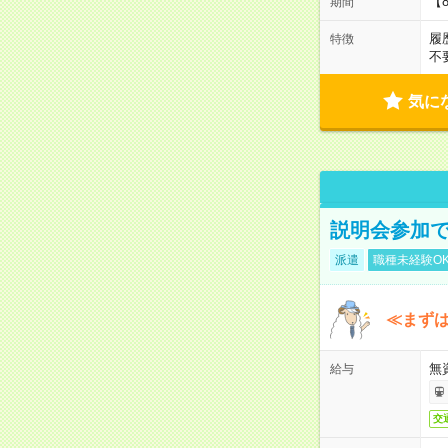
【
期間
履
特徴
不
気に
説明会参加で
派遣
職種未経験O
≪まずは
無
給与
交