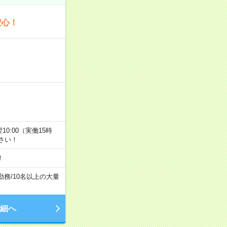
安心！
翌10:00（実働15時
さい！
！
勤務
/
10名以上の大量
細へ