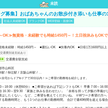
未読
グ募集】おばあちゃんのお散歩付き添いも仕事の
K
社会人未経験OK
ブランクOK
WEB登録・面接OK
～OK≫無資格・未経験でも時給1450円～！土日祝休みもOK
資格未経験：時給1450円～ ■週払いOK ■扶養内OK ■日収1万1600円以上
交通費別途支給あり
交通費全額支給
通費
都市山科区
科駅
/
椥辻駅
/
京阪山科駅
/
…
≪自宅からドアtoドアで30分以内！≫ご希望の勤務地を紹介します。
00～18:00（休憩60分） ■ご希望があれば下記シフトもOK！ 早番 7:00～16:00 遅
勤 16:30～翌9:30 「家族と休みを合わせたい」 「余裕を持って夕飯の準備
業はしたくない」 など、ご希望を教えてくださいね。 ※Wワーク希望の方へ
する勤務時間と、もう1つのお仕事の勤務時間。 合計で週40時間を超える場