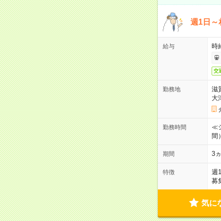
週1日～
時
給与
交
滋
勤務地
大
≪シ
勤務時間
間
3
期間
週
特徴
募
気に