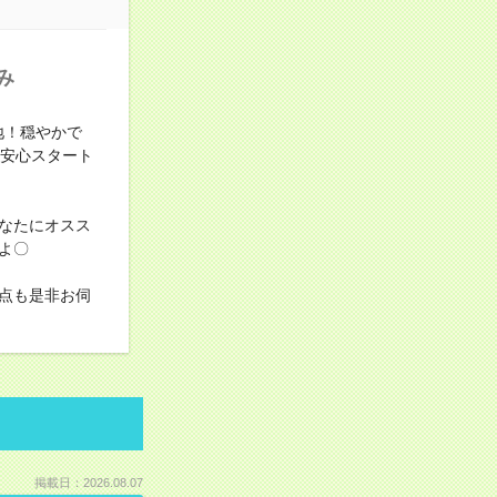
み
地！穏やかで
も安心スタート
なたにオスス
よ〇
点も是非お伺
掲載日：2026.08.07