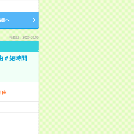
細へ
掲載日：2026.08.06
由＃短時間
自由
…