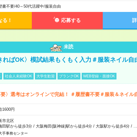
歴書不要
/
40～50代活躍中
/
服装自由
なる！
応募する
詳
未読
きればOK〉模試結果もくもく入力＃服装ネイル自
K
社会人未経験OK
大学生歓迎
ブランクOK
WEB登録・面接OK
不要〉選考はオンラインで完結！ ＃履歴書不要＃服装＆ネイル
1600円
阪市北区
梅田駅から徒歩3分
/
大阪梅田(阪神線)駅から徒歩4分
/
大阪駅から徒歩4分
/
大手事務センター