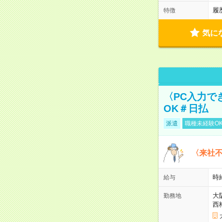
履
特徴
気に
〈PC入力で
OK＃日払
派遣
職種未経験O
〈来社
時給
給与
大
勤務地
西