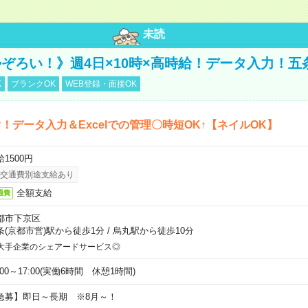
未読
ぞろい！》週4日×10時×高時給！データ入力！五
K
ブランクOK
WEB登録・面接OK
！データ入力＆Excelでの管理〇時短OK↑【ネイルOK】
1500円
交通費別途支給あり
全額支給
通費
都市下京区
条(京都市営)駅から徒歩1分
/
烏丸駅から徒歩10分
大手企業のシェアードサービス◎
:00～17:00(実働6時間 休憩1時間)
急募】即日～長期 ※8月～！