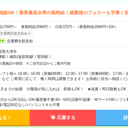
相談OK！業界最高水準の高時給！就業後のフォローも手厚く
給1700円～ 夜勤時給2060円～ 日収3万円～（夜勤時給2060円×15h）
交通費別途支給あり
交通費全額支給
通費
賀県大津市
津駅
/
瀬田(滋賀県)駅
/
堅田駅
/
…
介護施設や病院 ※ご自宅近辺からご案内可能
フト例≫ 10:00～15:00（実働5時間） 12:00～17:00（実働5時間） 17:00～
）など ご希望に応じて、働く時間は調整できます！ お気軽に担当へ相談くだ
ヵ月までの短期 ※職場が気に入れば、長期もOK！ ★急募！即日勤務もOK
1日からOK
/
日払いOK
/
履歴書不要
/
40～50代活躍中
/
副業・WワークOK
/
シフト
集
/
電話対応なし
/
パソコンスキル不要
なる！
応募する
詳