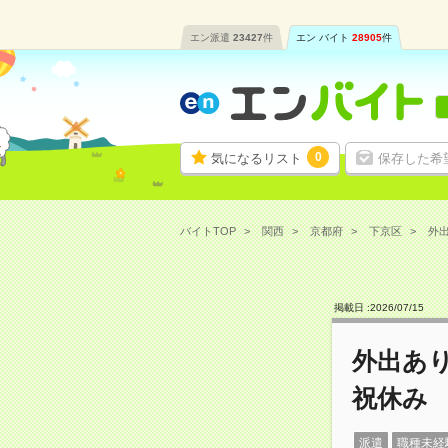
エン派遣
23427
件
エン バイト
28905
件
0
気になるリスト
保存した希
バイトTOP
関西
京都府
下京区
外出
掲載日 :
2026
/
07
/
15
外出あ
祝休み
派遣
職種未経