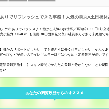
ありでリフレッシュできる事務！人気の烏丸×土日祝休
心+外出ありでバランスよく働ける人気のお仕事／高時給1500円+好立
境が魅力↑ChatGPTも使用OK〇面倒見の良い社員さんが多く未経験で
】誰かのサポートがしたい！でも飽きずに長く仕事がしたい、そんなあ
官公庁などが多いのでイレギュラー対応は少なめ・定型業務が多いです
電話登録実施中！】スキマ時間でかんたん登録＊分からないことや疑問
さい！
あなたの閲覧履歴からのオススメ