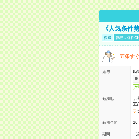
《人気条件勢
派遣
職種未経験O
五条すぐ
時給
給与
交
京
勤務地
五
10
勤務時間
【
期間