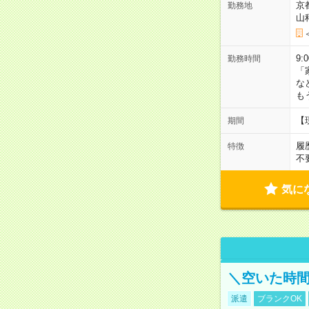
京
勤務地
山
9:
勤務時間
「
な
も
【
期間
履
特徴
不
気に
＼空いた時間
派遣
ブランクOK