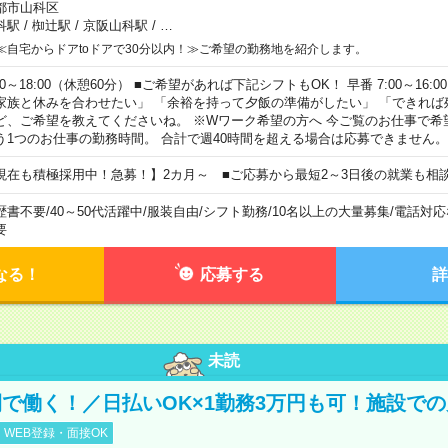
都市山科区
科駅
/
椥辻駅
/
京阪山科駅
/
…
≪自宅からドアtoドアで30分以内！≫ご希望の勤務地を紹介します。
00～18:00（休憩60分） ■ご希望があれば下記シフトもOK！ 早番 7:00～16:00 遅
家族と休みを合わせたい」 「余裕を持って夕飯の準備がしたい」 「できれば
ど、ご希望を教えてくださいね。 ※Wワーク希望の方へ 今ご覧のお仕事で希
う1つのお仕事の勤務時間。 合計で週40時間を超える場合は応募できません。
現在も積極採用中！急募！】2カ月～ ■ご応募から最短2～3日後の就業も相
歴書不要
/
40～50代活躍中
/
服装自由
/
シフト勤務
/
10名以上の大量募集
/
電話対応
要
なる！
応募する
詳
未読
で働く！／日払いOK×1勤務3万円も可！施設で
WEB登録・面接OK