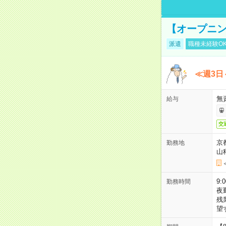
【オープニン
派遣
職種未経験O
≪週3日
無
給与
交
京
勤務地
山
9:
勤務時間
夜
残
望