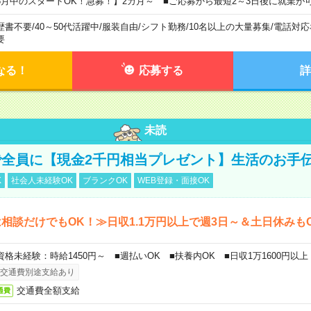
8月中のスタートOK！急募！】2カ月～ ■ご応募から最短2～3日後に就業が
歴書不要
/
40～50代活躍中
/
服装自由
/
シフト勤務
/
10名以上の大量募集
/
電話対応
要
なる！
応募する
詳
未読
全員に【現金2千円相当プレゼント】生活のお手
K
社会人未経験OK
ブランクOK
WEB登録・面接OK
相談だけでもOK！≫日収1.1万円以上で週3日～＆土日休みも
資格未経験：時給1450円～ ■週払いOK ■扶養内OK ■日収1万1600円以上
交通費別途支給あり
交通費全額支給
通費