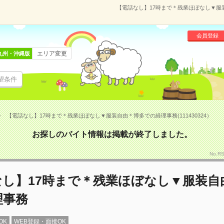
【電話なし】17時まで＊残業ほぼなし▼服装
会員登録
エリア変更
九州・沖縄版
望条件
【電話なし】17時まで＊残業ほぼなし▼服装自由＊博多での経理事務(111430324）
お探しのバイト情報は掲載が終了しました。
No.R
なし】17時まで＊残業ほぼなし▼服装自
理事務
OK
WEB登録・面接OK