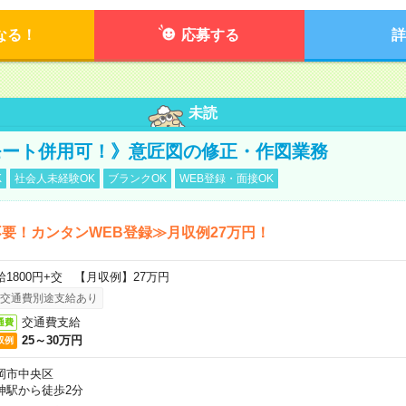
なる！
応募する
詳
未読
モート併用可！》意匠図の修正・作図業務
K
社会人未経験OK
ブランクOK
WEB登録・面接OK
要！カンタンWEB登録≫月収例27万円！
給1800円+交 【月収例】27万円
交通費別途支給あり
交通費支給
通費
25～30万円
収例
岡市中央区
神駅から徒歩2分