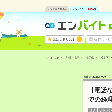
エン派遣
7424
件
エン バイト
12450
件
0
気になるリスト
保存した希
バイトTOP
九州・沖縄
福岡県
博多区
掲載日 :
2026
/
07
/
09
【電話
での経
派遣
ブランク