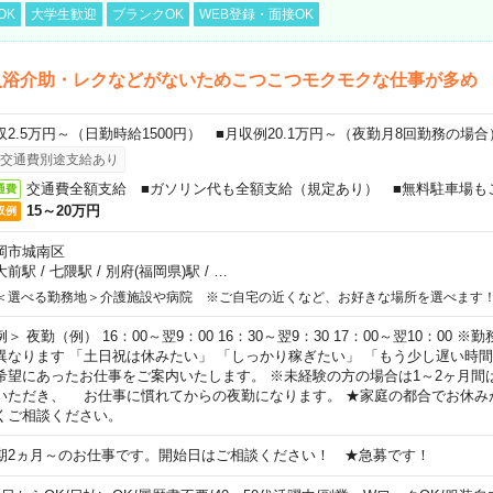
OK
大学生歓迎
ブランクOK
WEB登録・面接OK
入浴介助・レクなどがないためこつこつモクモクな仕事が多め
収2.5万円～（日勤時給1500円） ■月収例20.1万円～（夜勤月8回勤務の場合
交通費別途支給あり
交通費全額支給 ■ガソリン代も全額支給（規定あり） ■無料駐車場も
通費
15～20万円
収例
岡市城南区
大前駅
/
七隈駅
/
別府(福岡県)駅
/
…
＜選べる勤務地＞介護施設や病院 ※ご自宅の近くなど、お好きな場所を選べます
例＞ 夜勤（例） 16：00～翌9：00 16：30～翌9：30 17：00～翌10：00
異なります 「土日祝は休みたい」 「しっかり稼ぎたい」 「もう少し遅い時
希望にあったお仕事をご案内いたします。 ※未経験の方の場合は1～2ヶ月間
いただき、 お仕事に慣れてからの夜勤になります。 ★家庭の都合でお休み
くご相談ください。
期2ヵ月～のお仕事です。開始日はご相談ください！ ★急募です！