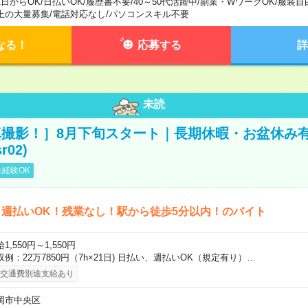
1日からOK
/
日払いOK
/
履歴書不要
/
40～50代活躍中
/
副業・WワークOK
/
服装自
上の大量募集
/
電話対応なし
/
パソコンスキル不要
なる！
応募する
詳
未読
撮影！］8月下旬スタート｜長期休暇・お盆休み
r02)
経験OK
週払いOK！残業なし！駅から徒歩5分以内！のバイト
1,550円～1,550円
収例：22万7850円（7h×21日) 日払い、週払いOK（規定有り）…
交通費別途支給あり
岡市中央区