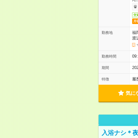
交
月
福
勤務地
渡
0
勤務時間
2
期間
履
特徴
気に
入浴ナシ＊夜