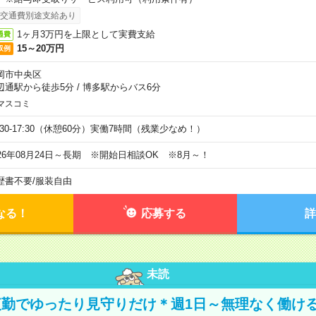
交通費別途支給あり
1ヶ月3万円を上限として実費支給
通費
15～20万円
収例
岡市中央区
辺通駅から徒歩5分
/
博多駅からバス6分
マスコミ
9:30-17:30（休憩60分）実働7時間（残業少なめ！）
026年08月24日～長期 ※開始日相談OK ※8月～！
歴書不要
/
服装自由
なる！
応募する
詳
未読
勤でゆったり見守りだけ＊週1日～無理なく働け