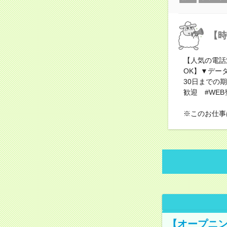
【時
【人気の電話
OK】▼デー
30日までの
歓迎 #WEB
※このお仕事
【オープニン