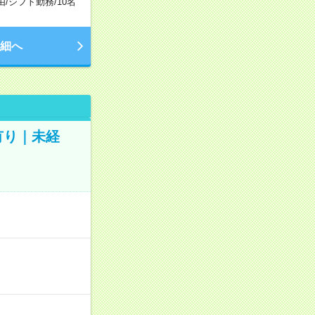
由
/
シフト勤務
/
10名
細へ
有り｜未経