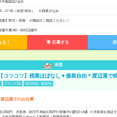
大手建築設計会社
:15～17:45（休憩:60分） ※残業少なめ
急募】即日～長期 ※開始日ご相談ください！
歴書不要
/
40～50代活躍中
なる！
応募する
詳
未読
【コツコツ】残業ほぼなし▼服装自由＊渡辺通で
K
ブランクOK
WEB登録・面接OK
！渡辺通でのお仕事
給1350円 月収例 18万円 時給1350円×実働7h×週5日×4週 ※月収例を保
。※給与即受取りサービス利用可（利用条件有）