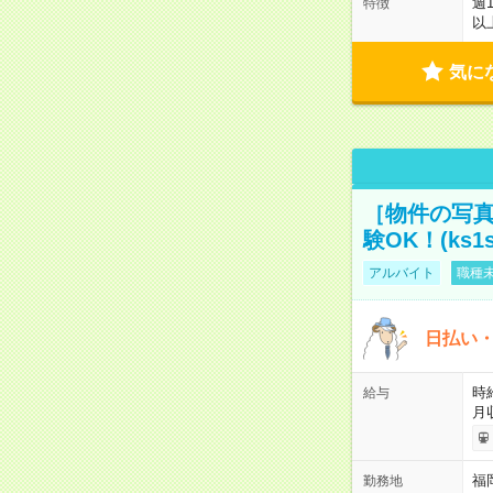
週
特徴
以
気に
［物件の写真
験OK！(ks1s
アルバイト
職種未
日払い・
時給
給与
月
福
勤務地