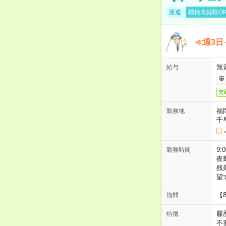
派遣
職種未経験O
≪週3日
無
給与
交
福
勤務地
千
9:
勤務時間
夜
残
望
【
期間
履
特徴
不