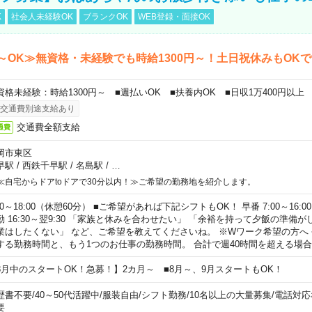
K
社会人未経験OK
ブランクOK
WEB登録・面接OK
～OK≫無資格・未経験でも時給1300円～！土日祝休みもOK
資格未経験：時給1300円～ ■週払いOK ■扶養内OK ■日収1万400円以上
交通費別途支給あり
交通費全額支給
通費
岡市東区
早駅
/
西鉄千早駅
/
名島駅
/
…
≪自宅からドアtoドアで30分以内！≫ご希望の勤務地を紹介します。
00～18:00（休憩60分） ■ご希望があれば下記シフトもOK！ 早番 7:00～16:00 遅
勤 16:30～翌9:30 「家族と休みを合わせたい」 「余裕を持って夕飯の準備
業はしたくない」 など、ご希望を教えてくださいね。 ※Wワーク希望の方へ
する勤務時間と、もう1つのお仕事の勤務時間。 合計で週40時間を超える場
8月中のスタートOK！急募！】2カ月～ ■8月～、9月スタートもOK！
歴書不要
/
40～50代活躍中
/
服装自由
/
シフト勤務
/
10名以上の大量募集
/
電話対応
要