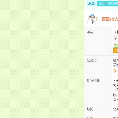
派遣
社会人未経験
夜勤は
日
給与
交
月
福
勤務地
福
＜
勤務時間
て
ご
験
な
短
期間