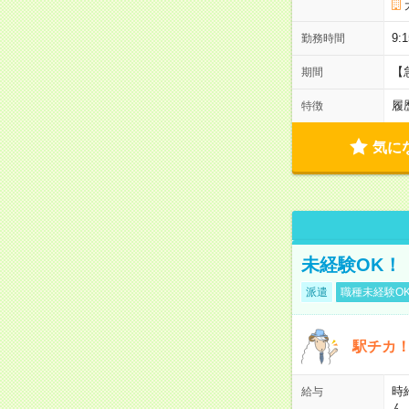
9
勤務時間
【
期間
履
特徴
気に
未経験OK！
派遣
職種未経験O
駅チカ
時
給与
ん