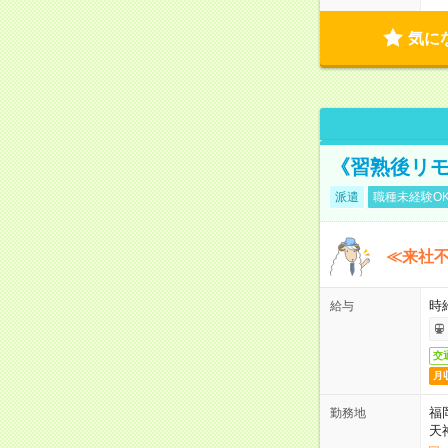
気に
《習熟後リ
派遣
職種未経験O
≪来社不
時
給与
交
月
福
勤務地
天