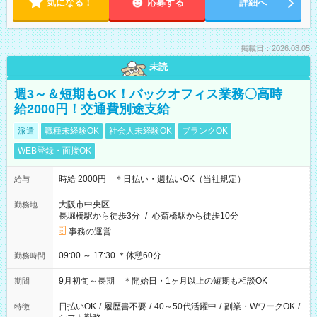
気になる！
応募する
詳細へ
掲載日：2026.08.05
未読
週3～＆短期もOK！バックオフィス業務〇高時
給2000円！交通費別途支給
派遣
職種未経験OK
社会人未経験OK
ブランクOK
WEB登録・面接OK
時給 2000円 ＊日払い・週払いOK（当社規定）
給与
大阪市中央区
勤務地
長堀橋駅から徒歩3分
/
心斎橋駅から徒歩10分
事務の運営
09:00 ～ 17:30 ＊休憩60分
勤務時間
9月初旬～長期 ＊開始日・1ヶ月以上の短期も相談OK
期間
日払いOK
/
履歴書不要
/
40～50代活躍中
/
副業・WワークOK
/
特徴