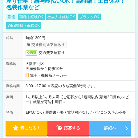
座り仕事！給与即払いOK！高時給！土日休み！
包装作業など
派遣
職種未経験OK
社会人未経験OK
ブランクOK
WEB登録・面接OK
時給1300円
給与
交通費別途支給あり
交通費支給有り
交通費
大阪市北区
勤務地
天満橋駅から徒歩10分
電子・機械系メーカー
8:00～17:00 ※表記のうち実働8時間です。
勤務時間
1ヶ月以上3ヶ月未満【ご応募から1週間以内(最短2日目)のスピ
期間
ード就業が可能】即日～
日払いOK
/
履歴書不要
/
電話対応なし
/
パソコンスキル不要
特徴
気になる！
応募する
詳細へ