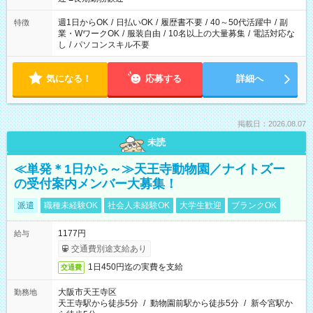
フト！
週1日からOK
/
日払いOK
/
履歴書不要
/
40～50代活躍中
/
副
特徴
業・WワークOK
/
服装自由
/
10名以上の大量募集
/
電話対応な
し
/
パソコンスキル不要
気になる！
応募する
詳細へ
掲載日：2026.08.07
未読
≪単発＊1日から～≫天王寺動物園／ナイトズー
の受付案内メンバー大募集！
派遣
職種未経験OK
社会人未経験OK
大学生歓迎
ブランクOK
1177円
給与
交通費別途支給あり
1日450円迄の実費を支給
交通費
大阪市天王寺区
勤務地
天王寺駅から徒歩5分
/
動物園前駅から徒歩5分
/
新今宮駅か