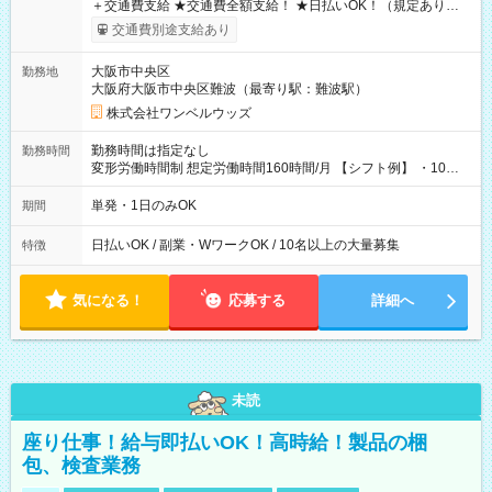
＋交通費支給 ★交通費全額支給！ ★日払いOK！（規定あり） ┗
働いたその日に現金GET♪ お仕事後はコンビニATMから 日払
交通費別途支給あり
い分を引き落とせます！ 【試用期間】試用期間なし
大阪市中央区
勤務地
大阪府大阪市中央区難波（最寄り駅：難波駅）
株式会社ワンベルウッズ
勤務時間は指定なし
勤務時間
変形労働時間制 想定労働時間160時間/月 【シフト例】 ・10：
00～20：00
単発・1日のみOK
期間
日払いOK / 副業・WワークOK / 10名以上の大量募集
特徴
気になる！
応募する
詳細へ
未読
座り仕事！給与即払いOK！高時給！製品の梱
包、検査業務