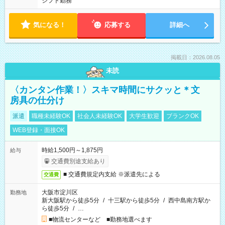
シフト勤務
気になる！
応募する
詳細へ
掲載日：2026.08.05
未読
〈カンタン作業！〉スキマ時間にサクッと＊文
房具の仕分け
派遣
職種未経験OK
社会人未経験OK
大学生歓迎
ブランクOK
WEB登録・面接OK
時給1,500円～1,875円
給与
交通費別途支給あり
■ 交通費規定内支給 ※派遣先による
交通費
大阪市淀川区
勤務地
新大阪駅から徒歩5分
/
十三駅から徒歩5分
/
西中島南方駅か
ら徒歩5分
/
…
■物流センターなど ■勤務地選べます