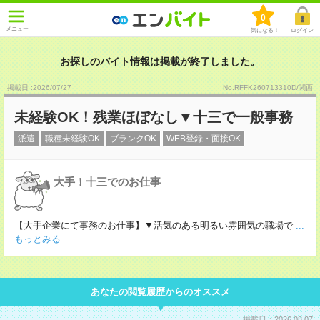
0
メニュー
気になる！
ログイン
お探しのバイト情報は掲載が終了しました。
掲載日 :2026
/
07
/
27
No.RFFK260713310D/関西
未経験OK！残業ほぼなし▼十三で一般事務
派遣
職種未経験OK
ブランクOK
WEB登録・面接OK
大手！十三でのお仕事
【大手企業にて事務のお仕事】▼活気のある明るい雰囲気の職場で
...
もっとみる
あなたの閲覧履歴からのオススメ
掲載日：2026.08.07