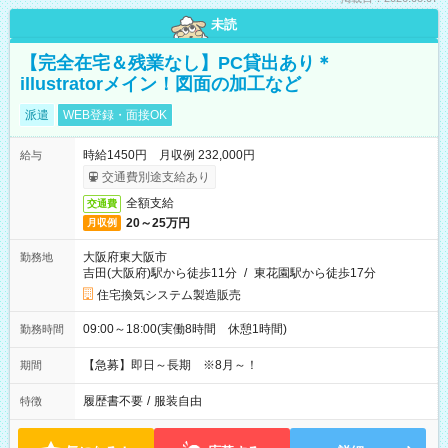
未読
【完全在宅＆残業なし】PC貸出あり＊
illustratorメイン！図面の加工など
派遣
WEB登録・面接OK
時給1450円 月収例 232,000円
給与
交通費別途支給あり
全額支給
交通費
20～25万円
月収例
大阪府東大阪市
勤務地
吉田(大阪府)駅から徒歩11分
/
東花園駅から徒歩17分
住宅換気システム製造販売
09:00～18:00(実働8時間 休憩1時間)
勤務時間
【急募】即日～長期 ※8月～！
期間
履歴書不要
/
服装自由
特徴