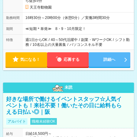
ら徒歩5分
天王寺動物園
16時30分～20時00分（休憩0分）／実働3時間30分
勤務時間
≪短期＊単発≫ 8・9・10月限定！
期間
週1日からOK
/
40～50代活躍中
/
副業・WワークOK
/
シフト勤
特徴
務
/
10名以上の大量募集
/
パソコンスキル不要
気になる！
応募する
詳細へ
未読
好きな場所で働けるイベントスタッフ☆人気イ
ベントも！来社不要！働いたその日に給料もら
える日払い◎｜阪
アルバイト
職種未経験OK
日給16,500円～
給与