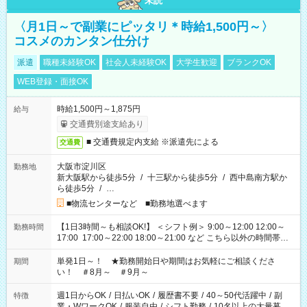
未読
〈月1日～で副業にピッタリ＊時給1,500円～〉
コスメのカンタン仕分け
派遣
職種未経験OK
社会人未経験OK
大学生歓迎
ブランクOK
WEB登録・面接OK
時給1,500円～1,875円
給与
交通費別途支給あり
■ 交通費規定内支給 ※派遣先による
交通費
大阪市淀川区
勤務地
新大阪駅から徒歩5分
/
十三駅から徒歩5分
/
西中島南方駅か
ら徒歩5分
/
…
■物流センターなど ■勤務地選べます
【1日3時間～も相談OK!】 ＜シフト例＞ 9:00～12:00 12:00～
勤務時間
17:00 17:00～22:00 18:00～21:00 など こちら以外の時間帯も
お気軽にご相談ください！
単発1日～！ ★勤務開始日や期間はお気軽にご相談くださ
期間
い！ ＃8月～ ＃9月～
週1日からOK
/
日払いOK
/
履歴書不要
/
40～50代活躍中
/
副
特徴
業・WワークOK
/
服装自由
/
シフト勤務
/
10名以上の大量募