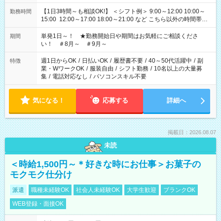
【1日3時間～も相談OK!】 ＜シフト例＞ 9:00～12:00 10:00～
勤務時間
15:00 12:00～17:00 18:00～21:00 など こちら以外の時間帯も
お気軽にご相談ください！
単発1日～！ ★勤務開始日や期間はお気軽にご相談くださ
期間
い！ ＃8月～ ＃9月～
週1日からOK
/
日払いOK
/
履歴書不要
/
40～50代活躍中
/
副
特徴
業・WワークOK
/
服装自由
/
シフト勤務
/
10名以上の大量募
集
/
電話対応なし
/
パソコンスキル不要
気になる！
応募する
詳細へ
掲載日：2026.08.07
未読
＜時給1,500円～＊好きな時にお仕事＞お菓子の
モクモク仕分け
派遣
職種未経験OK
社会人未経験OK
大学生歓迎
ブランクOK
WEB登録・面接OK