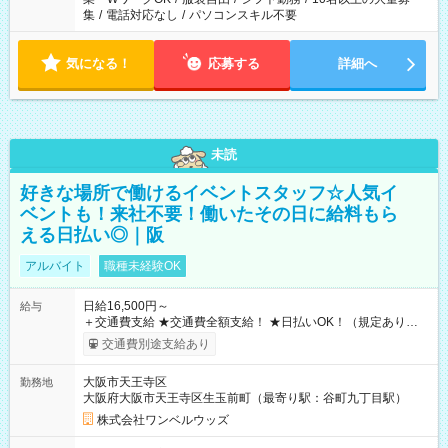
集
/
電話対応なし
/
パソコンスキル不要
気になる！
応募する
詳細へ
未読
好きな場所で働けるイベントスタッフ☆人気イ
ベントも！来社不要！働いたその日に給料もら
える日払い◎｜阪
アルバイト
職種未経験OK
日給16,500円～
給与
＋交通費支給 ★交通費全額支給！ ★日払いOK！（規定あり） ┗
働いたその日に現金GET♪ お仕事後はコンビニATMから 日払
交通費別途支給あり
い分を引き落とせます！ 【試用期間】試用期間なし
大阪市天王寺区
勤務地
大阪府大阪市天王寺区生玉前町（最寄り駅：谷町九丁目駅）
株式会社ワンベルウッズ