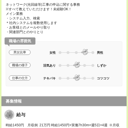
ネットワーク(光回線等)工事の申込に関する事務
※すべて教えていただけます！未経験OK！
メイン業務
・システム入力、検索
＊社内システムを複数使用します
・お客様とのメールやり取り
・関連部門とのやりとり
職場の雰囲気
男女比率
女性
男性
職場の様子
活気あり
しずか
仕事の仕方
テキパキ
コツコツ
募集情報
給与
時給1450円 月収例 21万円 時給1450円×実働7h30m×週5日×4週 ※月収