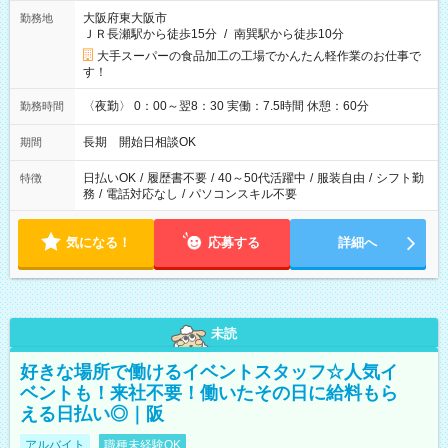
大阪府東大阪市
勤務地
ＪＲ長瀬駅から徒歩15分
/
南巽駅から徒歩10分
大手スーパーの食品加工の工場でかんたん軽作業のお仕事で
す！
〈夜勤〉 0：00～翌8：30 実働：7.5時間 休憩：60分
勤務時間
長期 開始日相談OK
期間
日払いOK
/
履歴書不要
/
40～50代活躍中
/
服装自由
/
シフト勤
特徴
務
/
電話対応なし
/
パソコンスキル不要
気になる！
応募する
詳細へ
未読
好きな場所で働けるイベントスタッフ☆人気イ
ベントも！来社不要！働いたその日に給料もら
える日払い◎｜阪
アルバイト
職種未経験OK