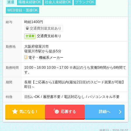
派遣
職種未経験OK
社会人未経験OK
ブランクOK
WEB登録・面接OK
時給1400円
給与
交通費別途支給あり
交通費支給有り
交通費
大阪府寝屋川市
勤務地
寝屋川市駅から徒歩5分
電子・機械系メーカー
10:00～16:00 10:00～17:00 ※表記のうち実働5時間から6時間で
勤務時間
す。
長期【ご応募から1週間以内(最短2日目)のスピード就業が可能】
期間
即日～
日払いOK
/
履歴書不要
/
電話対応なし
/
パソコンスキル不要
特徴
気になる！
応募する
詳細へ
掲載日：2026.08.07