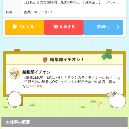
1日あたりの実働時間：最大8時間/日 【月水金日】：8:45～
16:30 【火木】：8:45～19:00 週3日～OK、シフト制 ※扶養内
勤務OK ※月1回～2回程度、日曜日出勤をお願いします。 ※時間
副業・WワークOK
特徴
内にて5時間～のシフト組み合わせ※固定シフトではございませ
ん。
気になる！
応募する
詳細へ
編集部イチオシ
《単発1日OK！日払い可》＊チラシのモクモクシール貼り、
《1日だけの単発もOK》イベントや展示会場での設営・撤去
など
(8/7UP!)
お仕事の概要