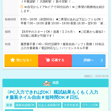
ＪＲ難波駅
/
大国町駅
/
新今宮駅
/
…
≪自宅からドアtoドアで30分以内！≫ご希望の勤務地を紹介
します。
9:00～18:00（休憩60分） ■ご希望があれば下記シフトもOK！
勤務時間
早番 7:00～16:00 遅番 10:00～19:00 夜勤 16:30～翌9:30 「家族
と休みを合わせたい」 「余裕を持って夕飯の準備がしたい」
「できれば残業はしたくない」 など、ご希望を教えてください
【8月中のスタートOK！急募！】2カ月～ ■ご応募から最短2～
期間
ね。 ※Wワーク希望の方へ 今ご覧のお仕事で希望する勤務時間
3日後に就業が可能です！
と、もう1つのお仕事の勤務時間。 合計で週40時間を超える場
合は応募できません。
履歴書不要
/
40～50代活躍中
/
服装自由
/
シフト勤務
/
10名以
特徴
上の大量募集
/
電話対応なし
/
パソコンスキル不要
気になる！
応募する
詳細へ
掲載日：2026.08.06
未読
〈PC入力できればOK〉模試結果もくもく入力
＃服装ネイル自由＃短時間OK＃日払
派遣
職種未経験OK
社会人未経験OK
大学生歓迎
ブランクOK