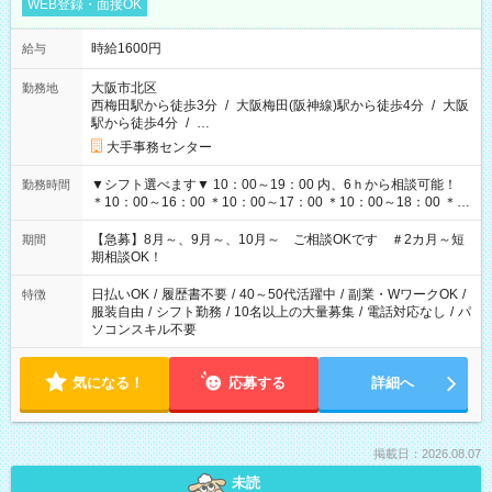
WEB登録・面接OK
時給1600円
給与
大阪市北区
勤務地
西梅田駅から徒歩3分
/
大阪梅田(阪神線)駅から徒歩4分
/
大阪
駅から徒歩4分
/
…
大手事務センター
▼シフト選べます▼ 10：00～19：00 内、6ｈから相談可能！
勤務時間
＊10：00～16：00 ＊10：00～17：00 ＊10：00～18：00 ＊
11：00～19：00 ＊12：00～19：00 ＊13：00～19：00
【急募】8月～、9月～、10月～ ご相談OKです ＃2カ月～短
期間
期相談OK！
日払いOK
/
履歴書不要
/
40～50代活躍中
/
副業・WワークOK
/
特徴
服装自由
/
シフト勤務
/
10名以上の大量募集
/
電話対応なし
/
パ
ソコンスキル不要
気になる！
応募する
詳細へ
掲載日：2026.08.07
未読