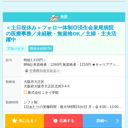
未読
＜土日祝休み＞フォロー体制◎済生会泉尾病院
の医療事務／未経験・無資格OK／主婦・主夫活
躍中
アルバイト
職種未経験OK
時給1,210円～
給与
[時給] 有資格者：1260円 無資格者：1210円 ★キャリアアップ制
度あり 進級により給与がアップします！ 【試用期間】試用期間
交通費別途支給あり
あり 試用期間の長さ：3ヶ月 雇用形態、給与は本採用時と同じ
です。
大阪市大正区
勤務地
大阪府大阪市大正区北村3-4-5
株式会社ニチイ学館
シフト制
勤務時間
1日あたりの実働時間：最大5時間15分/日 月～金 9:00～13:00
※9:00～15:00の勤務も可能！
気になる！
応募する
詳細へ