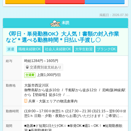
掲載日：2026.07.30
未読
《即日・単発勤務OK》大人気！書類の封入作業
など＊選べる勤務時間＊日払い手渡し〇
派遣
職種未経験OK
社会人未経験OK
大学生歓迎
ブランクOK
時給1284円～1605円
給与
交通費別途支給あり
上限1,000円/日
交通費
大阪市西淀川区
勤務地
御幣島駅から徒歩10分
/
千船駅から徒歩12分
/
尼崎(阪神線)駅
から【登録地】徒歩1分
/
…
兵庫・大阪エリアの物流倉庫内
(1)9:00～17:00※休憩1ｈ (2)17:30～21:30 (3)21:15～翌8:00※休
勤務時間
憩1ｈ 日勤・夕勤・夜勤からお選びいただけます！ ご希望に合
わせて働けるお仕事です(*^^*) 【その他選べる勤務時間】 8-17
時/9-17時/9-18時/10-18時/11-21時/18-22時/20-翌4時/21-翌5
■急募■ド短期1日だけOK☆ ■単発OK ■週1～OK！ ■短期勤務歓
期間
時/22-翌6時/0-翌8時 ご自身のご都合で選んで頂ける完全自由シ
迎 ■長期勤務歓迎