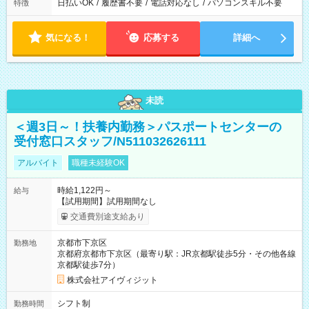
日払いOK
/
履歴書不要
/
電話対応なし
/
パソコンスキル不要
特徴
気になる！
応募する
詳細へ
未読
＜週3日～！扶養内勤務＞パスポートセンターの
受付窓口スタッフ/N511032626111
アルバイト
職種未経験OK
時給1,122円～
給与
【試用期間】試用期間なし
交通費別途支給あり
京都市下京区
勤務地
京都府京都市下京区（最寄り駅：JR京都駅徒歩5分・その他各線
京都駅徒歩7分）
株式会社アイヴィジット
シフト制
勤務時間