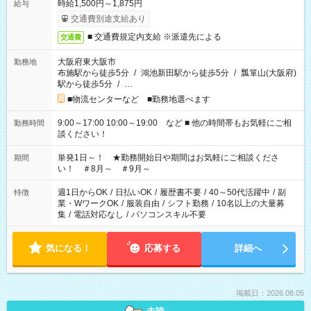
時給1,500円～1,875円
給与
交通費別途支給あり
■ 交通費規定内支給 ※派遣先による
交通費
大阪府東大阪市
勤務地
布施駅から徒歩5分
/
鴻池新田駅から徒歩5分
/
瓢箪山(大阪府)
駅から徒歩5分
/
…
■物流センターなど ■勤務地選べます
9:00～17:00 10:00～19:00 など ■ 他の時間帯もお気軽にご相
勤務時間
談ください！
単発1日～！ ★勤務開始日や期間はお気軽にご相談くださ
期間
い！ ＃8月～ ＃9月～
週1日からOK
/
日払いOK
/
履歴書不要
/
40～50代活躍中
/
副
特徴
業・WワークOK
/
服装自由
/
シフト勤務
/
10名以上の大量募
集
/
電話対応なし
/
パソコンスキル不要
気になる！
応募する
詳細へ
掲載日：2026.08.05