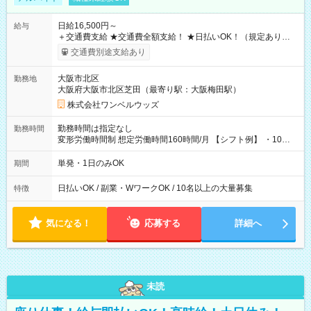
日給16,500円～
給与
＋交通費支給 ★交通費全額支給！ ★日払いOK！（規定あり） ┗
働いたその日に現金GET♪ お仕事後はコンビニATMから 日払
交通費別途支給あり
い分を引き落とせます！ 【試用期間】試用期間なし
大阪市北区
勤務地
大阪府大阪市北区芝田（最寄り駅：大阪梅田駅）
株式会社ワンベルウッズ
勤務時間は指定なし
勤務時間
変形労働時間制 想定労働時間160時間/月 【シフト例】 ・10：
00～20：00
単発・1日のみOK
期間
日払いOK / 副業・WワークOK / 10名以上の大量募集
特徴
気になる！
応募する
詳細へ
未読