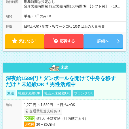
勤務時間は指定なし
勤務時間
変形労働時間制 想定労働時間160時間/月 【シフト例】 ・10：
00～20：00
単発・1日のみOK
期間
日払いOK / 副業・WワークOK / 10名以上の大量募集
特徴
気になる！
応募する
詳細へ
未読
深夜給1589円＊ダンボールを開けて中身を移す
だけ＊未経験OK＊男性活躍中
派遣
職種未経験OK
社会人未経験OK
ブランクOK
1,271円 ～1,589円 ＊日払いOK
給与
交通費別途支給あり
嬉しい全額支給（社内規定あり）
交通費
20～25万円
月収例