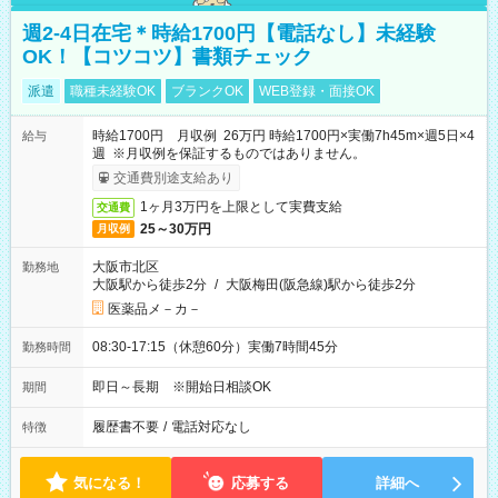
週2-4日在宅＊時給1700円【電話なし】未経験
OK！【コツコツ】書類チェック
派遣
職種未経験OK
ブランクOK
WEB登録・面接OK
時給1700円 月収例 26万円 時給1700円×実働7h45m×週5日×4
給与
週 ※月収例を保証するものではありません。
交通費別途支給あり
1ヶ月3万円を上限として実費支給
交通費
25～30万円
月収例
大阪市北区
勤務地
大阪駅から徒歩2分
/
大阪梅田(阪急線)駅から徒歩2分
医薬品メ－カ－
08:30-17:15（休憩60分）実働7時間45分
勤務時間
即日～長期 ※開始日相談OK
期間
履歴書不要
/
電話対応なし
特徴
気になる！
応募する
詳細へ