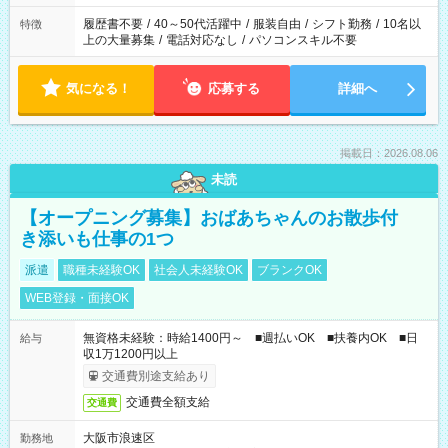
の勤務時間。 合計で週40時間を超える場合は応募できません。
履歴書不要
/
40～50代活躍中
/
服装自由
/
シフト勤務
/
10名以
特徴
上の大量募集
/
電話対応なし
/
パソコンスキル不要
気になる！
応募する
詳細へ
掲載日：2026.08.06
未読
【オープニング募集】おばあちゃんのお散歩付
き添いも仕事の1つ
派遣
職種未経験OK
社会人未経験OK
ブランクOK
WEB登録・面接OK
無資格未経験：時給1400円～ ■週払いOK ■扶養内OK ■日
給与
収1万1200円以上
交通費別途支給あり
交通費全額支給
交通費
大阪市浪速区
勤務地