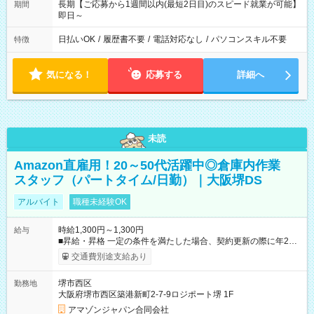
長期【ご応募から1週間以内(最短2日目)のスピード就業が可能】
期間
即日～
日払いOK
/
履歴書不要
/
電話対応なし
/
パソコンスキル不要
特徴
気になる！
応募する
詳細へ
未読
Amazon直雇用！20～50代活躍中◎倉庫内作業
スタッフ（パートタイム/日勤）｜大阪堺DS
アルバイト
職種未経験OK
時給1,300円～1,300円
給与
■昇給・昇格 一定の条件を満たした場合、契約更新の際に年2回
まで昇給の機会があります。 ■正社員登用制度あり ※月末締/翌
交通費別途支給あり
月25日支払い ※時間外手当、別途支給 ※深夜割増賃金 (22:00～
翌5:00までは時給が25%UPします) ☆給与前払い制度有！
堺市西区
勤務地
☆Amazon直雇用で安定して働けます！ 【試用期間】試用期間
大阪府堺市西区築港新町2-7-9ロジポート堺 1F
あり 試用期間の長さ：1週間 雇用形態、給与は本採用時と同じ
です。
アマゾンジャパン合同会社