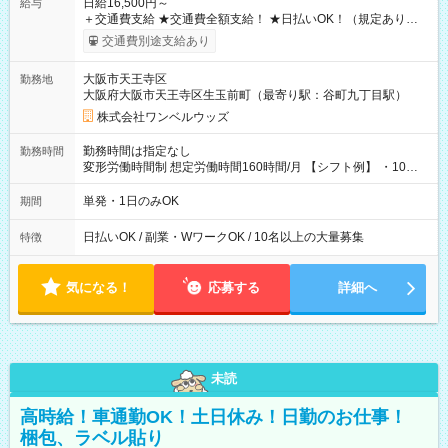
日給16,500円～
給与
＋交通費支給 ★交通費全額支給！ ★日払いOK！（規定あり） ┗
働いたその日に現金GET♪ お仕事後はコンビニATMから 日払
交通費別途支給あり
い分を引き落とせます！ 【試用期間】試用期間なし
大阪市天王寺区
勤務地
大阪府大阪市天王寺区生玉前町（最寄り駅：谷町九丁目駅）
株式会社ワンベルウッズ
勤務時間は指定なし
勤務時間
変形労働時間制 想定労働時間160時間/月 【シフト例】 ・10：
00～20：00
単発・1日のみOK
期間
日払いOK / 副業・WワークOK / 10名以上の大量募集
特徴
気になる！
応募する
詳細へ
未読
高時給！車通勤OK！土日休み！日勤のお仕事！
梱包、ラベル貼り