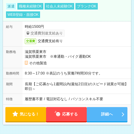
派遣
職種未経験OK
社会人未経験OK
ブランクOK
WEB登録・面接OK
時給1500円
給与
交通費別途支給あり
交通費支給有り
交通費
滋賀県栗東市
勤務地
滋賀県栗東市 ※車通勤・バイク通勤OK
その他製造
8:30～17:00 ※表記のうち実働7時間30分です。
勤務時間
長期【ご応募から1週間以内(最短2日目)のスピード就業が可能】
期間
即日～
履歴書不要
/
電話対応なし
/
パソコンスキル不要
特徴
気になる！
応募する
詳細へ