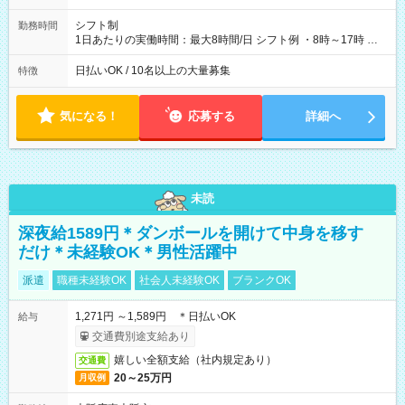
シフト制
勤務時間
1日あたりの実働時間：最大8時間/日 シフト例 ・8時～17時 ・
12時～21時
日払いOK / 10名以上の大量募集
特徴
気になる！
応募する
詳細へ
未読
深夜給1589円＊ダンボールを開けて中身を移す
だけ＊未経験OK＊男性活躍中
派遣
職種未経験OK
社会人未経験OK
ブランクOK
1,271円 ～1,589円 ＊日払いOK
給与
交通費別途支給あり
嬉しい全額支給（社内規定あり）
交通費
20～25万円
月収例