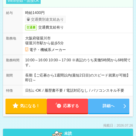
WEB登録・面接OK
時給1400円
給与
交通費別途支給あり
交通費支給有り
交通費
大阪府寝屋川市
勤務地
寝屋川市駅から徒歩5分
電子・機械系メーカー
10:00～16:00 10:00～17:00 ※表記のうち実働5時間から6時間で
勤務時間
す。
長期【ご応募から1週間以内(最短2日目)のスピード就業が可能】
期間
即日～
日払いOK
/
履歴書不要
/
電話対応なし
/
パソコンスキル不要
特徴
気になる！
応募する
詳細へ
掲載日：2026.07.26
未読