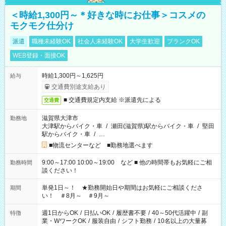
＜時給1,300円～＊好きな時にお仕事＞コスメの
モクモク仕分け
派遣
職種未経験OK
社会人未経験OK
大学生歓迎
ブランクOK
WEB登録・面接OK
時給1,300円～1,625円
給与
交通費別途支給あり
■ 交通費規定内支給 ※派遣先による
交通費
滋賀県大津市
勤務地
大津駅からバイク・車
/
瀬田(滋賀県)駅からバイク・車
/
堅田
駅からバイク・車
/
…
■物流センターなど ■勤務地選べます
9:00～17:00 10:00～19:00 など ■ 他の時間帯もお気軽にご相
勤務時間
談ください！
単発1日～！ ★勤務開始日や期間はお気軽にご相談くださ
期間
い！ ＃8月～ ＃9月～
週1日からOK
/
日払いOK
/
履歴書不要
/
40～50代活躍中
/
副
特徴
業・WワークOK
/
服装自由
/
シフト勤務
/
10名以上の大量募