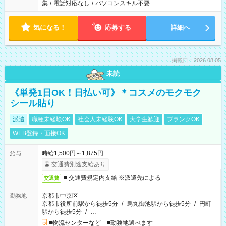
集
/
電話対応なし
/
パソコンスキル不要
気になる！
応募する
詳細へ
掲載日：2026.08.05
未読
《単発1日OK！日払い可》＊コスメのモクモク
シール貼り
派遣
職種未経験OK
社会人未経験OK
大学生歓迎
ブランクOK
WEB登録・面接OK
時給1,500円～1,875円
給与
交通費別途支給あり
■ 交通費規定内支給 ※派遣先による
交通費
京都市中京区
勤務地
京都市役所前駅から徒歩5分
/
烏丸御池駅から徒歩5分
/
円町
駅から徒歩5分
/
…
■物流センターなど ■勤務地選べます