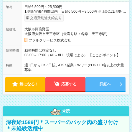
日給6,500円～25,500円
給与
1現場/実働4時間以内 日給6.500円～8.500円 ※上記は1現場(実
働4時間以内)あたりの給与です ※基本は1日あたり2現場(実働8
交通費別途支給あり
時間以内)をお任せします。その場合の支給額は日給1,3000円で
す ★研修期間20日間は「1現場/実働4時間以内 日給6.000円
大阪市阿倍野区
勤務地
～」ですが、今なら初出勤をした人は採用祝いで【日給+1.000
大阪府大阪市天王寺区（最寄り駅：各線 天王寺駅）
円】のボーナスが！★（その他待遇に変更ありません） 現場に
よっては早く終わることもあり！ その場合も給与金額は変わり
ファルクサービス株式会社
ません！ ≪給与例≫ ・週1日勤務 ㈪～㈮は本業のため㈯のみ
1現場/6.500×2現場＝日給13.000円×4日 ＝月給52.000円 ・週6
勤務時間は指定なし
勤務時間
日でレギュラー勤務(勤続1年) 1現場/7.200×2現場＝日給14.400
08:00～17:00（4H～8H 現場による） 【ここがポイント】 ◆
円×24日 ＝月給345.600円 ☆さらに「3現場の日」「夜勤に出
給与の日給保障あり！ 「4時間の現場」が「1時間」で終わった
る」などをして月に40万以上を稼ぐ人も☆ ◆支払い方法：日払
時も給料変わらず！ 「4時間の現場」のお給料をお支払いします
週1日からOK / 日払いOK / 副業・WワークOK / 10名以上の大量
特徴
い・週払い・月3回払いが選択可能 【試用期間】試用期間なし
♪ 1日にたくさんの現場をこなせば、高収入を実現可能！
募集
気になる！
応募する
詳細へ
未読
深夜給1589円＊スーパーのパック肉の盛り付け
＊未経験活躍中