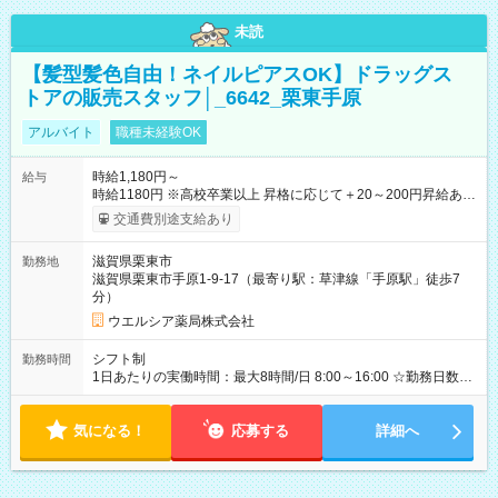
未読
【髪型髪色自由！ネイルピアスOK】ドラッグス
トアの販売スタッフ│_6642_栗東手原
アルバイト
職種未経験OK
時給1,180円～
給与
時給1180円 ※高校卒業以上 昇格に応じて＋20～200円昇給あり
（大学生は＋20円まで） ※高校生は対象外 試用期間あり：入社
交通費別途支給あり
日から3ヶ月間／本採用と待遇は変わりません。 【試用期間】試
用期間あり 試用期間の長さ：3ヶ月 雇用形態、給与は本採用時
滋賀県栗東市
勤務地
と同じです。
滋賀県栗東市手原1-9-17（最寄り駅：草津線「手原駅」徒歩7
分）
ウエルシア薬局株式会社
シフト制
勤務時間
1日あたりの実働時間：最大8時間/日 8:00～16:00 ☆勤務日数・
曜日応相談
気になる！
応募する
詳細へ