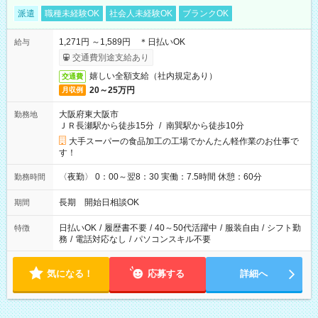
派遣
職種未経験OK
社会人未経験OK
ブランクOK
1,271円 ～1,589円 ＊日払いOK
給与
交通費別途支給あり
嬉しい全額支給（社内規定あり）
交通費
20～25万円
月収例
大阪府東大阪市
勤務地
ＪＲ長瀬駅から徒歩15分
/
南巽駅から徒歩10分
大手スーパーの食品加工の工場でかんたん軽作業のお仕事で
す！
〈夜勤〉 0：00～翌8：30 実働：7.5時間 休憩：60分
勤務時間
長期 開始日相談OK
期間
日払いOK
/
履歴書不要
/
40～50代活躍中
/
服装自由
/
シフト勤
特徴
務
/
電話対応なし
/
パソコンスキル不要
気になる！
応募する
詳細へ