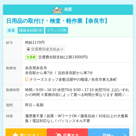
未読
日用品の取付け・検査・軽作業【奈良市】
派遣
職種未経験OK
ブランクOK
時給1170円
給与
交通費別途支給あり
交通費全額支給(上限13000円)
交通費
奈良県奈良市
勤務地
奈良駅から車7分
/
近鉄奈良駅から車7分
ナラーズスタッフ多数活躍中の職場／奈良市東九条町
時間／9:00～16:10 休憩70分 9:00～17:10 休憩70分 上記いずれ
勤務時間
かの時間 ※業務内容によって選べる時間が異なります 期間／即
日～長期安定 スタート日は相談可能！ 勤務日／月～金の週4日
～でOK！
即日～長期
期間
履歴書不要
/
副業・WワークOK
/
服装自由
/
10名以上の大量募
特徴
集
/
電話対応なし
/
パソコンスキル不要
気になる！
応募する
詳細へ