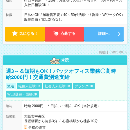
即日～長期 ＊急募：お盆明けの8/17～もＯＫ！8月～9月～の
期間
入社日相談OK！
日払いOK
/
履歴書不要
/
40～50代活躍中
/
副業・WワークOK
/
特徴
服装自由
/
電話対応なし
気になる！
応募する
詳細へ
掲載日：2026.08.05
未読
週3～＆短期もOK！バックオフィス業務〇高時
給2000円！交通費別途支給
派遣
職種未経験OK
社会人未経験OK
ブランクOK
WEB登録・面接OK
時給 2000円 ＊日払い・週払いOK（当社規定）
給与
大阪市中央区
勤務地
長堀橋駅から徒歩3分
/
心斎橋駅から徒歩10分
事務の運営