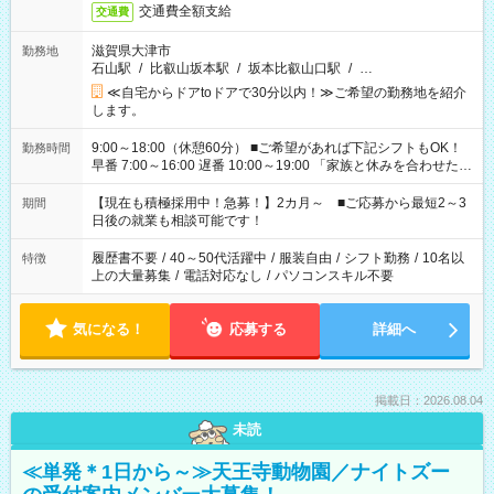
交通費全額支給
交通費
滋賀県大津市
勤務地
石山駅
/
比叡山坂本駅
/
坂本比叡山口駅
/
…
≪自宅からドアtoドアで30分以内！≫ご希望の勤務地を紹介
します。
9:00～18:00（休憩60分） ■ご希望があれば下記シフトもOK！
勤務時間
早番 7:00～16:00 遅番 10:00～19:00 「家族と休みを合わせた
い」 「余裕を持って夕飯の準備がしたい」 「できれば残業はし
たくない」 など、ご希望を教えてくださいね。 ※Wワーク希望
【現在も積極採用中！急募！】2カ月～ ■ご応募から最短2～3
期間
の方へ 今ご覧のお仕事で希望する勤務時間と、もう1つのお仕事
日後の就業も相談可能です！
の勤務時間。 合計で週40時間を超える場合は応募できません。
履歴書不要
/
40～50代活躍中
/
服装自由
/
シフト勤務
/
10名以
特徴
上の大量募集
/
電話対応なし
/
パソコンスキル不要
気になる！
応募する
詳細へ
掲載日：2026.08.04
未読
≪単発＊1日から～≫天王寺動物園／ナイトズー