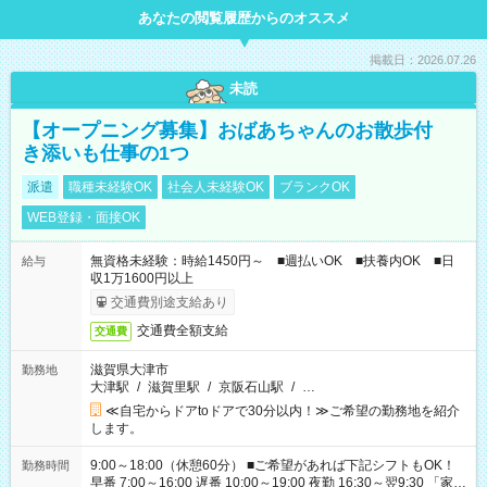
あなたの閲覧履歴からのオススメ
掲載日：2026.07.26
未読
【オープニング募集】おばあちゃんのお散歩付
き添いも仕事の1つ
派遣
職種未経験OK
社会人未経験OK
ブランクOK
WEB登録・面接OK
無資格未経験：時給1450円～ ■週払いOK ■扶養内OK ■日
給与
収1万1600円以上
交通費別途支給あり
交通費全額支給
交通費
滋賀県大津市
勤務地
大津駅
/
滋賀里駅
/
京阪石山駅
/
…
≪自宅からドアtoドアで30分以内！≫ご希望の勤務地を紹介
します。
9:00～18:00（休憩60分） ■ご希望があれば下記シフトもOK！
勤務時間
早番 7:00～16:00 遅番 10:00～19:00 夜勤 16:30～翌9:30 「家族