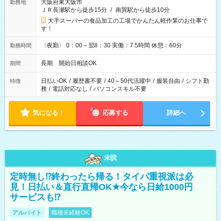
大阪府東大阪市
勤務地
ＪＲ長瀬駅から徒歩15分
/
南巽駅から徒歩10分
大手スーパーの食品加工の工場でかんたん軽作業のお仕事で
す！
〈夜勤〉 0：00～翌8：30 実働：7.5時間 休憩：60分
勤務時間
長期 開始日相談OK
期間
日払いOK
/
履歴書不要
/
40～50代活躍中
/
服装自由
/
シフト勤
特徴
務
/
電話対応なし
/
パソコンスキル不要
気になる！
応募する
詳細へ
未読
定時無し⁉終わったら帰る！タイパ重視派は必
見！日払い＆直行直帰OK★今なら日給1000円
サービスも⁉
アルバイト
職種未経験OK