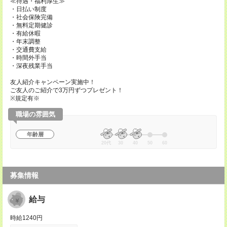
≪待遇・福利厚生≫
・日払い制度
・社会保険完備
・無料定期健診
・有給休暇
・年末調整
・交通費支給
・時間外手当
・深夜残業手当
友人紹介キャンペーン実施中！
ご友人のご紹介で3万円ずつプレゼント！
※規定有※
職場の雰囲気
年齢層
20代
30
40
50
60
募集情報
給与
時給1240円