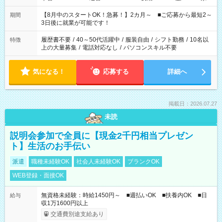
と休みを合わせたい」 「余裕を持って夕飯の準備がしたい」
「できれば残業はしたくない」 など、ご希望を教えてください
【8月中のスタートOK！急募！】2カ月～ ■ご応募から最短2～
期間
ね。 ※Wワーク希望の方へ 今ご覧のお仕事で希望する勤務時間
3日後に就業が可能です！
と、もう1つのお仕事の勤務時間。 合計で週40時間を超える場
合は応募できません。
履歴書不要
/
40～50代活躍中
/
服装自由
/
シフト勤務
/
10名以
特徴
上の大量募集
/
電話対応なし
/
パソコンスキル不要
気になる！
応募する
詳細へ
掲載日：2026.07.27
未読
説明会参加で全員に【現金2千円相当プレゼン
ト】生活のお手伝い
派遣
職種未経験OK
社会人未経験OK
ブランクOK
WEB登録・面接OK
無資格未経験：時給1450円～ ■週払いOK ■扶養内OK ■日
給与
収1万1600円以上
交通費別途支給あり