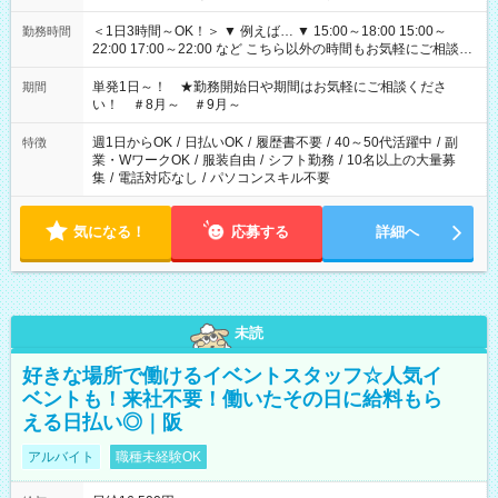
＜1日3時間～OK！＞ ▼ 例えば… ▼ 15:00～18:00 15:00～
勤務時間
22:00 17:00～22:00 など こちら以外の時間もお気軽にご相談く
ださい！
単発1日～！ ★勤務開始日や期間はお気軽にご相談くださ
期間
い！ ＃8月～ ＃9月～
週1日からOK
/
日払いOK
/
履歴書不要
/
40～50代活躍中
/
副
特徴
業・WワークOK
/
服装自由
/
シフト勤務
/
10名以上の大量募
集
/
電話対応なし
/
パソコンスキル不要
気になる！
応募する
詳細へ
未読
好きな場所で働けるイベントスタッフ☆人気イ
ベントも！来社不要！働いたその日に給料もら
える日払い◎｜阪
アルバイト
職種未経験OK