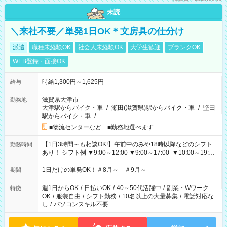
未読
＼来社不要／単発1日OK＊文房具の仕分け
派遣
職種未経験OK
社会人未経験OK
大学生歓迎
ブランクOK
WEB登録・面接OK
時給1,300円～1,625円
給与
滋賀県大津市
勤務地
大津駅からバイク・車
/
瀬田(滋賀県)駅からバイク・車
/
堅田
駅からバイク・車
/
…
■物流センターなど ■勤務地選べます
【1日3時間～も相談OK!】午前中のみや18時以降などのシフト
勤務時間
あり！ シフト例 ▼9:00～12:00 ▼9:00～17:00 ▼10:00～19:00
▼18:00～21:00
1日だけの単発OK！＃8月～ ＃9月～
期間
週1日からOK
/
日払いOK
/
40～50代活躍中
/
副業・Wワーク
特徴
OK
/
服装自由
/
シフト勤務
/
10名以上の大量募集
/
電話対応な
し
/
パソコンスキル不要