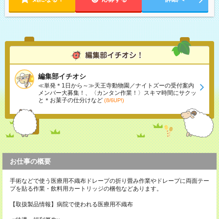
編集部イチオシ
≪単発＊1日から～≫天王寺動物園／ナイトズーの受付案内
メンバー大募集！、〈カンタン作業！〉スキマ時間にサクッ
と＊お菓子の仕分けなど
(8/6UP!)
お仕事の概要
手術などで使う医療用不織布ドレープの折り畳み作業やドレープに両面テー
プを貼る作業・飲料用カートリッジの梱包などあります。
【取扱製品情報】病院で使われる医療用不織布