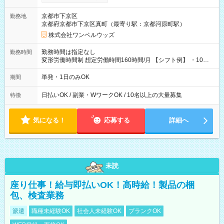
い分を引き落とせます！ 【試用期間】試用期間なし
京都市下京区
勤務地
京都府京都市下京区真町（最寄り駅：京都河原町駅）
株式会社ワンベルウッズ
勤務時間は指定なし
勤務時間
変形労働時間制 想定労働時間160時間/月 【シフト例】 ・10：
00～20：00
単発・1日のみOK
期間
日払いOK / 副業・WワークOK / 10名以上の大量募集
特徴
気になる！
応募する
詳細へ
未読
座り仕事！給与即払いOK！高時給！製品の梱
包、検査業務
派遣
職種未経験OK
社会人未経験OK
ブランクOK