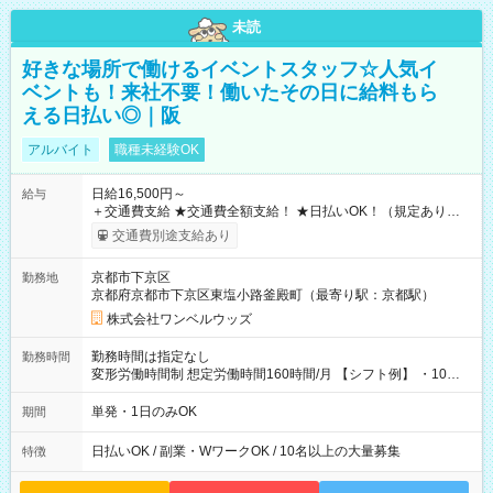
未読
好きな場所で働けるイベントスタッフ☆人気イ
ベントも！来社不要！働いたその日に給料もら
える日払い◎｜阪
アルバイト
職種未経験OK
日給16,500円～
給与
＋交通費支給 ★交通費全額支給！ ★日払いOK！（規定あり） ┗
働いたその日に現金GET♪ お仕事後はコンビニATMから 日払
交通費別途支給あり
い分を引き落とせます！ 【試用期間】試用期間なし
京都市下京区
勤務地
京都府京都市下京区東塩小路釜殿町（最寄り駅：京都駅）
株式会社ワンベルウッズ
勤務時間は指定なし
勤務時間
変形労働時間制 想定労働時間160時間/月 【シフト例】 ・10：
00～20：00
単発・1日のみOK
期間
日払いOK / 副業・WワークOK / 10名以上の大量募集
特徴