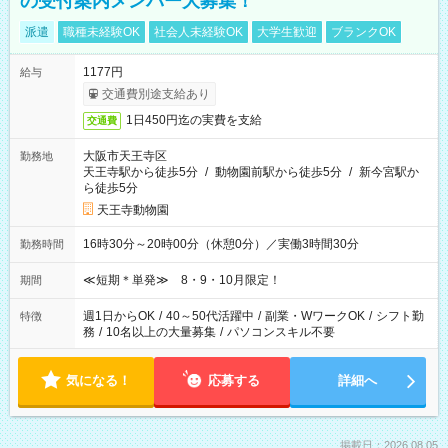
の受付案内メンバー大募集！
派遣
職種未経験OK
社会人未経験OK
大学生歓迎
ブランクOK
1177円
給与
交通費別途支給あり
1日450円迄の実費を支給
交通費
大阪市天王寺区
勤務地
天王寺駅から徒歩5分
/
動物園前駅から徒歩5分
/
新今宮駅か
ら徒歩5分
天王寺動物園
16時30分～20時00分（休憩0分）／実働3時間30分
勤務時間
≪短期＊単発≫ 8・9・10月限定！
期間
週1日からOK
/
40～50代活躍中
/
副業・WワークOK
/
シフト勤
特徴
務
/
10名以上の大量募集
/
パソコンスキル不要
気になる！
応募する
詳細へ
掲載日：2026.08.05