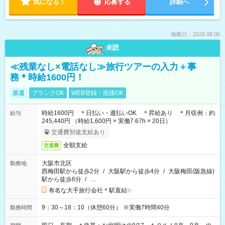
気になる！
応募する
詳細へ
掲載日：2026.08.06
未読
≪残業なし×電話なし≫旅行ツアーの入力＋事
務＊時給1600円！
派遣
ブランクOK
WEB登録・面接OK
時給1600円 ＊日払い・週払いOK ＊昇給あり ＊月収例：約
給与
245,440円 （時給1,600円 × 実働7.67h × 20日）
交通費別途支給あり
全額支給
交通費
大阪市北区
勤務地
西梅田駅から徒歩2分
/
大阪駅から徒歩4分
/
大阪梅田(阪急線)
駅から徒歩6分
/
…
有名な大手旅行会社＊駅直結✨
9：30～18：10（休憩60分） ※実働7時間40分
勤務時間