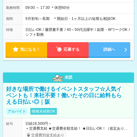
09:00 ～ 17:30 ＊休憩60分
勤務時間
9月初旬～長期 ＊開始日・1ヶ月以上の短期も相談OK
期間
日払いOK
/
履歴書不要
/
40～50代活躍中
/
副業・WワークOK
/
特徴
シフト勤務
気になる！
応募する
詳細へ
未読
好きな場所で働けるイベントスタッフ☆人気イ
ベントも！来社不要！働いたその日に給料もら
える日払い◎｜阪
アルバイト
職種未経験OK
日給16,500円～
給与
＋交通費支給 ★交通費全額支給！ ★日払いOK！（規定あり） ┗
働いたその日に現金GET♪ お仕事後はコンビニATMから 日払
交通費別途支給あり