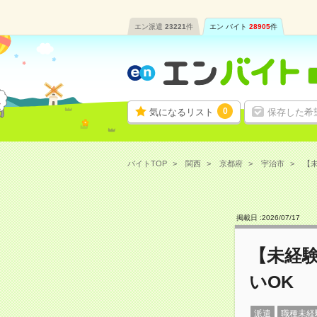
エン派遣
23221
件
エン バイト
28905
件
0
気になるリスト
保存した希
バイトTOP
関西
京都府
宇治市
【未
掲載日 :
2026
/
07
/
17
【未経
いOK
派遣
職種未経