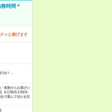
勤務時間＊
サクッと稼げます
歩1分
/
…
日勤・夕勤・夜勤からお選びい
7時/9-17時/9-
自身のご都合で選んで頂ける完
迎