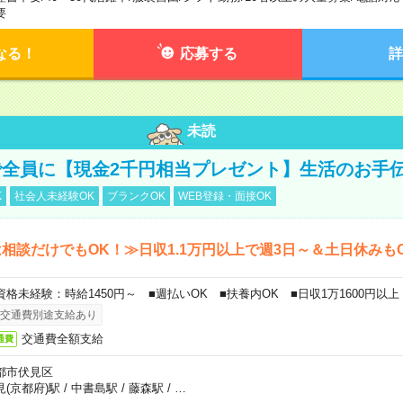
要
なる！
応募する
詳
未読
全員に【現金2千円相当プレゼント】生活のお手
K
社会人未経験OK
ブランクOK
WEB登録・面接OK
相談だけでもOK！≫日収1.1万円以上で週3日～＆土日休みも
資格未経験：時給1450円～ ■週払いOK ■扶養内OK ■日収1万1600円以上
交通費別途支給あり
交通費全額支給
通費
都市伏見区
見(京都府)駅
/
中書島駅
/
藤森駅
/
…