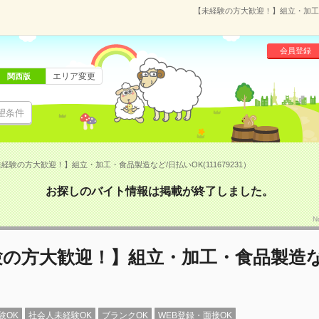
【未経験の方大歓迎！】組立・加工・食
会員登録
エリア変更
関西版
望条件
経験の方大歓迎！】組立・加工・食品製造など/日払いOK(111679231）
お探しのバイト情報は掲載が終了しました。
N
験の方大歓迎！】組立・加工・食品製造な
験OK
社会人未経験OK
ブランクOK
WEB登録・面接OK