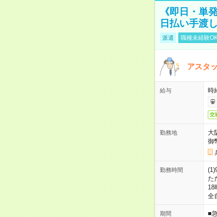
《即日・単発
日払い手渡
派遣
職種未経験O
アスタッ
時給
給与
交
大
勤務地
御
(1
勤務時間
た
18
全
■
期間