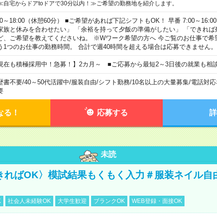
≪自宅からドアtoドアで30分以内！≫ご希望の勤務地を紹介します。
00～18:00（休憩60分） ■ご希望があれば下記シフトもOK！ 早番 7:00～16:00 遅
家族と休みを合わせたい」 「余裕を持って夕飯の準備がしたい」 「できれば
ど、ご希望を教えてくださいね。 ※Wワーク希望の方へ 今ご覧のお仕事で希
う1つのお仕事の勤務時間。 合計で週40時間を超える場合は応募できません。
現在も積極採用中！急募！】2カ月～ ■ご応募から最短2～3日後の就業も相
歴書不要
/
40～50代活躍中
/
服装自由
/
シフト勤務
/
10名以上の大量募集
/
電話対応
要
なる！
応募する
詳
未読
きればOK〉模試結果もくもく入力＃服装ネイル自
K
社会人未経験OK
大学生歓迎
ブランクOK
WEB登録・面接OK