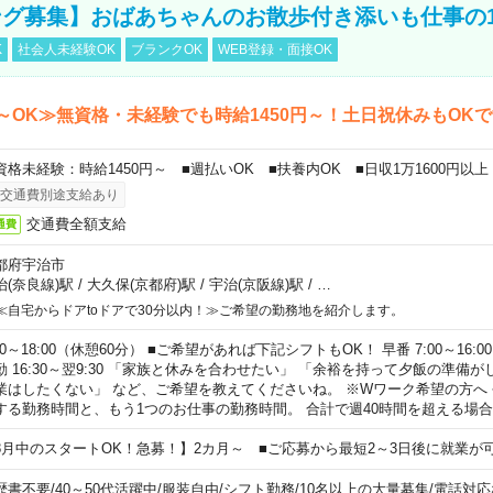
グ募集】おばあちゃんのお散歩付き添いも仕事の
K
社会人未経験OK
ブランクOK
WEB登録・面接OK
～OK≫無資格・未経験でも時給1450円～！土日祝休みもOK
資格未経験：時給1450円～ ■週払いOK ■扶養内OK ■日収1万1600円以上
交通費別途支給あり
交通費全額支給
通費
都府宇治市
治(奈良線)駅
/
大久保(京都府)駅
/
宇治(京阪線)駅
/
…
≪自宅からドアtoドアで30分以内！≫ご希望の勤務地を紹介します。
00～18:00（休憩60分） ■ご希望があれば下記シフトもOK！ 早番 7:00～16:00 遅
勤 16:30～翌9:30 「家族と休みを合わせたい」 「余裕を持って夕飯の準備
業はしたくない」 など、ご希望を教えてくださいね。 ※Wワーク希望の方へ
する勤務時間と、もう1つのお仕事の勤務時間。 合計で週40時間を超える場
8月中のスタートOK！急募！】2カ月～ ■ご応募から最短2～3日後に就業が
歴書不要
/
40～50代活躍中
/
服装自由
/
シフト勤務
/
10名以上の大量募集
/
電話対応