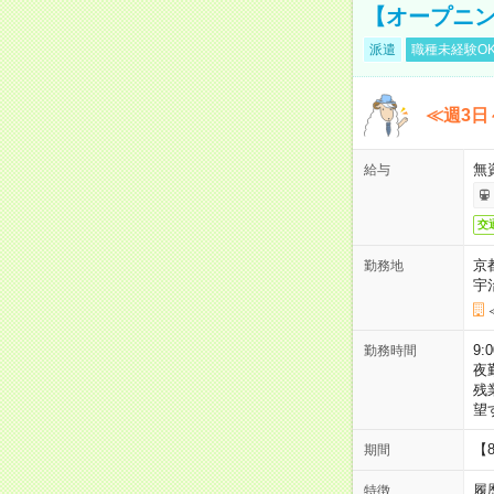
【オープニン
派遣
職種未経験O
≪週3日
無
給与
交
京
勤務地
宇
9:
勤務時間
夜
残
望
【
期間
履
特徴