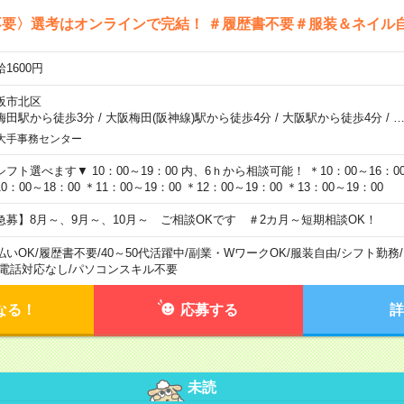
不要〉選考はオンラインで完結！ ＃履歴書不要＃服装＆ネイル
1600円
阪市北区
梅田駅から徒歩3分
/
大阪梅田(阪神線)駅から徒歩4分
/
大阪駅から徒歩4分
/
大手事務センター
シフト選べます▼ 10：00～19：00 内、6ｈから相談可能！ ＊10：00～16：00 
0：00～18：00 ＊11：00～19：00 ＊12：00～19：00 ＊13：00～19：00
急募】8月～、9月～、10月～ ご相談OKです ＃2カ月～短期相談OK！
払いOK
/
履歴書不要
/
40～50代活躍中
/
副業・WワークOK
/
服装自由
/
シフト勤務
/
電話対応なし
/
パソコンスキル不要
なる！
応募する
詳
未読