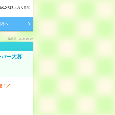
由
/
10名以上の大量募
細へ
掲載日：2026.08.07
ンバー大募
迎！／