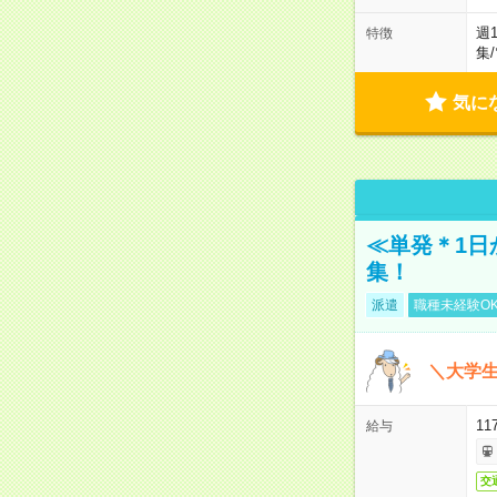
週
特徴
集
/
気に
≪単発＊1日
集！
派遣
職種未経験O
＼大学生
11
給与
交