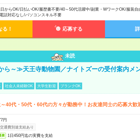
1日からOK
/
日払いOK
/
履歴書不要
/
40～50代活躍中
/
副業・WワークOK
/
服装自
電話対応なし
/
パソコンスキル不要
なる！
応募する
詳
未読
から～≫天王寺動物園／ナイトズーの受付案内メ
K
社会人未経験OK
大学生歓迎
ブランクOK
～40代・50代・60代の方々が勤務中！お友達同士の応募大歓
77円
交通費別途支給あり
1日450円迄の実費を支給
通費