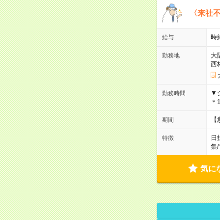
〈来社
時給
給与
大
勤務地
西
▼
勤務時間
＊1
【
期間
日
特徴
集
/
気に