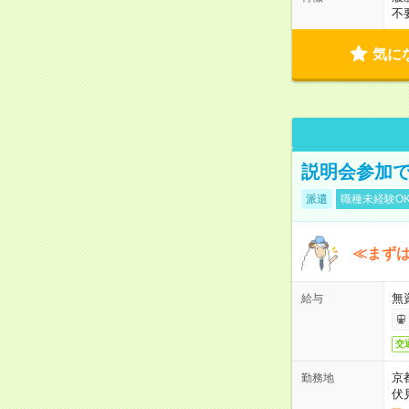
不
気に
説明会参加で
派遣
職種未経験O
≪まずは
無
給与
交
京
勤務地
伏