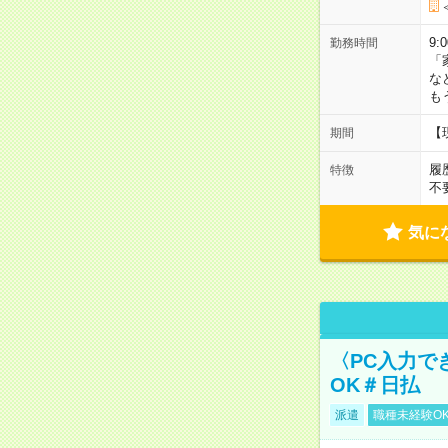
9:
勤務時間
「
な
も
【
期間
履
特徴
不
気に
〈PC入力で
OK＃日払
派遣
職種未経験O