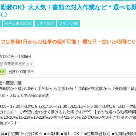
勤務OK》大人気！書類の封入作業など＊選べる
し〇
K
社会人未経験OK
大学生歓迎
ブランクOK
フは単発1日からお仕事の紹介可能！ 暇な日・空いた時間に
1284円～1605円
交通費別途支給あり
上限1,000円/日
通費
阪市西淀川区
幣島駅から徒歩10分
/
千船駅から徒歩12分
/
尼崎(阪神線)駅から【登録地】徒
兵庫・大阪エリアの物流倉庫内
)9:00～17:00※休憩1ｈ (2)17:30～21:30 (3)21:15～翌8:00※休憩1ｈ 
だけます！ ご希望に合わせて働けるお仕事です(*^^*) 【その他選べる勤務時間】 8-1
時/10-18時/11-21時/18-22時/20-翌4時/21-翌5時/22-翌6時/0-翌8時 ご
自由シフト！
急募■ド短期1日だけOK☆ ■単発OK ■週1～OK！ ■短期勤務歓迎 ■長期勤務歓