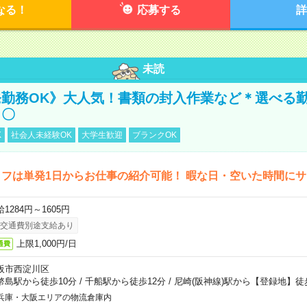
なる！
応募する
詳
未読
勤務OK》大人気！書類の封入作業など＊選べる
し〇
K
社会人未経験OK
大学生歓迎
ブランクOK
フは単発1日からお仕事の紹介可能！ 暇な日・空いた時間に
1284円～1605円
交通費別途支給あり
上限1,000円/日
通費
阪市西淀川区
幣島駅から徒歩10分
/
千船駅から徒歩12分
/
尼崎(阪神線)駅から【登録地】徒
兵庫・大阪エリアの物流倉庫内