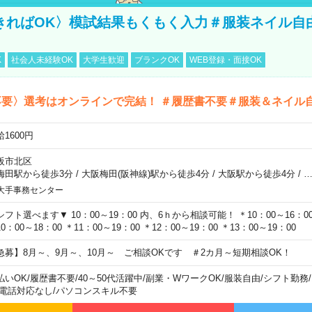
きればOK〉模試結果もくもく入力＃服装ネイル自
K
社会人未経験OK
大学生歓迎
ブランクOK
WEB登録・面接OK
不要〉選考はオンラインで完結！ ＃履歴書不要＃服装＆ネイル
1600円
阪市北区
梅田駅から徒歩3分
/
大阪梅田(阪神線)駅から徒歩4分
/
大阪駅から徒歩4分
/
大手事務センター
シフト選べます▼ 10：00～19：00 内、6ｈから相談可能！ ＊10：00～16：00 
0：00～18：00 ＊11：00～19：00 ＊12：00～19：00 ＊13：00～19：00
急募】8月～、9月～、10月～ ご相談OKです ＃2カ月～短期相談OK！
払いOK
/
履歴書不要
/
40～50代活躍中
/
副業・WワークOK
/
服装自由
/
シフト勤務
/
電話対応なし
/
パソコンスキル不要