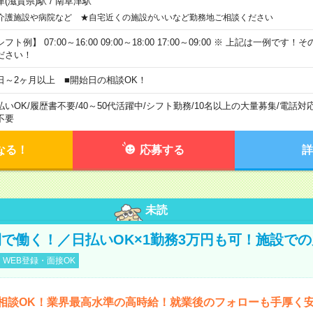
津(滋賀県)駅
/
南草津駅
介護施設や病院など ★自宅近くの施設がいいなど勤務地ご相談ください
フト例】 07:00～16:00 09:00～18:00 17:00～09:00 ※ 上記は一例で
ださい！
日～2ヶ月以上 ■開始日の相談OK！
払いOK
/
履歴書不要
/
40～50代活躍中
/
シフト勤務
/
10名以上の大量募集
/
電話対
不要
なる！
応募する
詳
未読
で働く！／日払いOK×1勤務3万円も可！施設で
WEB登録・面接OK
相談OK！業界最高水準の高時給！就業後のフォローも手厚く