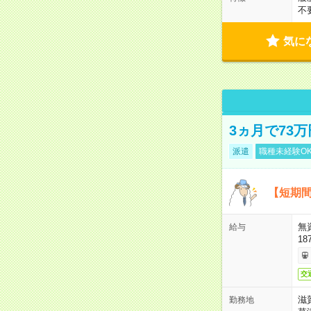
不
気に
3ヵ月で73
派遣
職種未経験O
【短期間
無
給与
18
交
滋
勤務地