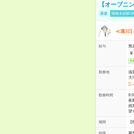
【オープニン
派遣
職種未経験O
≪週3日
無
給与
交
滋
勤務地
大
9:
勤務時間
夜
残
望
【
期間
履
特徴