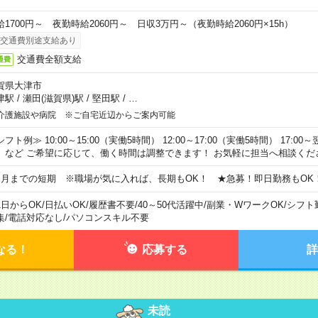
給1700円～ 夜勤時給2060円～ 日収3万円～（夜勤時給2060円×15h）
交通費別途支給あり
交通費全額支給
通費
賀県大津市
津駅
/
瀬田(滋賀県)駅
/
堅田駅
/
…
介護施設や病院 ※ご自宅近辺からご案内可能
フト例≫ 10:00～15:00（実働5時間） 12:00～17:00（実働5時間） 17:00～
）など ご希望に応じて、働く時間は調整できます！ お気軽に担当へ相談くだ
ヵ月までの短期 ※職場が気に入れば、長期もOK！ ★急募！即日勤務もOK
1日からOK
/
日払いOK
/
履歴書不要
/
40～50代活躍中
/
副業・WワークOK
/
シフト
集
/
電話対応なし
/
パソコンスキル不要
なる！
応募する
詳
未読