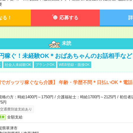
要
なる！
応募する
詳
未読
万円稼ぐ！未経験OK＊おばあちゃんのお話相手など
K
社会人未経験OK
ブランクOK
WEB登録・面接OK
でガッツリ稼ぐなら介護】 年齢・学歴不問＊日払いOK＊電話
資格の方：時給1400円～1750円 / 介護福祉士：時給1700円～2125円 / 初任
75円
交通費別途支給あり
全額支給
通費
賀県草津市