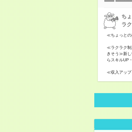
ちょ
ラク
≪ちょっとの
≪ラクラク制
きそう≫新し
らスキルUP
≪収入アップ