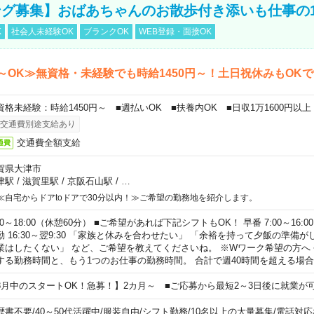
グ募集】おばあちゃんのお散歩付き添いも仕事の
K
社会人未経験OK
ブランクOK
WEB登録・面接OK
～OK≫無資格・未経験でも時給1450円～！土日祝休みもOK
資格未経験：時給1450円～ ■週払いOK ■扶養内OK ■日収1万1600円以上
交通費別途支給あり
交通費全額支給
通費
賀県大津市
津駅
/
滋賀里駅
/
京阪石山駅
/
…
≪自宅からドアtoドアで30分以内！≫ご希望の勤務地を紹介します。
00～18:00（休憩60分） ■ご希望があれば下記シフトもOK！ 早番 7:00～16:00 遅
勤 16:30～翌9:30 「家族と休みを合わせたい」 「余裕を持って夕飯の準備
業はしたくない」 など、ご希望を教えてくださいね。 ※Wワーク希望の方へ
する勤務時間と、もう1つのお仕事の勤務時間。 合計で週40時間を超える場
8月中のスタートOK！急募！】2カ月～ ■ご応募から最短2～3日後に就業が
歴書不要
/
40～50代活躍中
/
服装自由
/
シフト勤務
/
10名以上の大量募集
/
電話対応