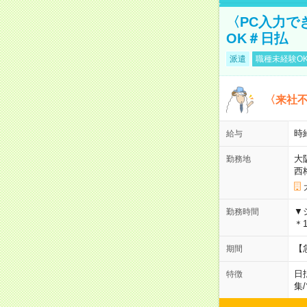
〈PC入力で
OK＃日払
派遣
職種未経験O
〈来社
時給
給与
大
勤務地
西
▼
勤務時間
＊1
【
期間
日
特徴
集
/