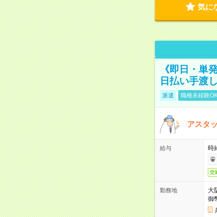
気に
《即日・単発
日払い手渡
派遣
職種未経験O
アスタッ
時給
給与
交
大
勤務地
御