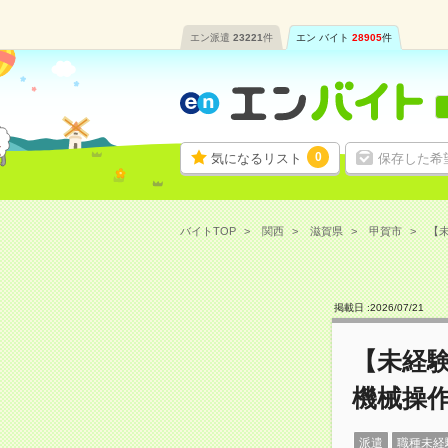
エン派遣
23221
件
エン バイト
28905
件
0
気になるリスト
保存した希
バイトTOP
関西
滋賀県
甲賀市
【未
掲載日 :
2026
/
07
/
21
【未経
機械操作
派遣
職種未経