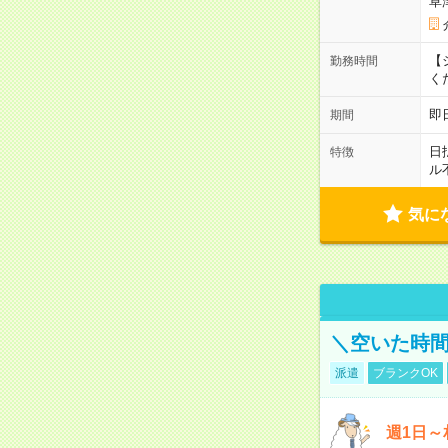
草
【シ
勤務時間
く
即
期間
日
特徴
ル
気に
＼空いた時間
派遣
ブランクOK
週1日～