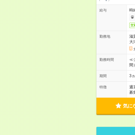
時
給与
交
滋
勤務地
大
≪シ
勤務時間
間
3
期間
週
特徴
募
気に