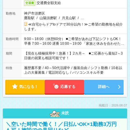
交通費全額支給
交通費
神戸市須磨区
勤務地
鷹取駅
/
山陽須磨駅
/
月見山駅
/
…
≪自宅からドアtoドアで30分以内！≫ご希望の勤務地を紹介
します。
9:00～18:00（休憩60分） ■ご希望があれば下記シフトもOK！
勤務時間
早番 7:00～16:00 遅番 10:00～19:00 「家族と休みを合わせた
い」 「余裕を持って夕飯の準備がしたい」 「できれば残業はし
たくない」 など、ご希望を教えてくださいね。 ※Wワーク希望
【現在も積極採用中！急募！】2カ月～ ■ご応募から最短2～3
期間
の方へ 今ご覧のお仕事で希望する勤務時間と、もう1つのお仕事
日後の就業も相談可能です！
の勤務時間。 合計で週40時間を超える場合は応募できません。
履歴書不要
/
40～50代活躍中
/
服装自由
/
シフト勤務
/
10名以
特徴
上の大量募集
/
電話対応なし
/
パソコンスキル不要
気になる！
応募する
詳細へ
掲載日：2026.08.07
未読
＼空いた時間で働く！／日払いOK×1勤務3万円