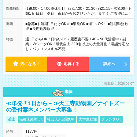
(1)9:00～17:00※休憩1ｈ (2)17:30～21:30 (3)21:15～翌8:00※休
勤務時間
憩1ｈ 日勤・夕勤・夜勤からお選びいただけます！ ご希望に合
わせて働けるお仕事です(*^^*) 【その他選べる勤務時間】 8-17
時/9-17時/9-18時/10-18時/11-21時/18-22時/20-翌4時/21-翌5
■急募■ド短期1日だけOK☆ ■単発OK ■週1～OK！ ■短期勤務歓
期間
時/22-翌6時/0-翌8時 ご自身のご都合で選んで頂ける完全自由シ
迎 ■長期勤務歓迎
フト！
週1日からOK
/
日払いOK
/
履歴書不要
/
40～50代活躍中
/
副
特徴
業・WワークOK
/
服装自由
/
10名以上の大量募集
/
電話対応な
し
/
パソコンスキル不要
気になる！
応募する
詳細へ
掲載日：2026.08.07
未読
≪単発＊1日から～≫天王寺動物園／ナイトズー
の受付案内メンバー大募集！
派遣
職種未経験OK
社会人未経験OK
大学生歓迎
ブランクOK
1177円
給与