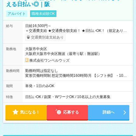
える日払い◎｜阪
アルバイト
職種未経験OK
日給16,500円～
給与
＋交通費支給 ★交通費全額支給！ ★日払いOK！（規定あり） ┗
働いたその日に現金GET♪ お仕事後はコンビニATMから 日払
交通費別途支給あり
い分を引き落とせます！ 【試用期間】試用期間なし
大阪市中央区
勤務地
大阪府大阪市中央区難波（最寄り駅：難波駅）
株式会社ワンベルウッズ
勤務時間は指定なし
勤務時間
変形労働時間制 想定労働時間160時間/月 【シフト例】 ・10：
00～20：00
単発・1日のみOK
期間
日払いOK / 副業・WワークOK / 10名以上の大量募集
特徴
気になる！
応募する
詳細へ