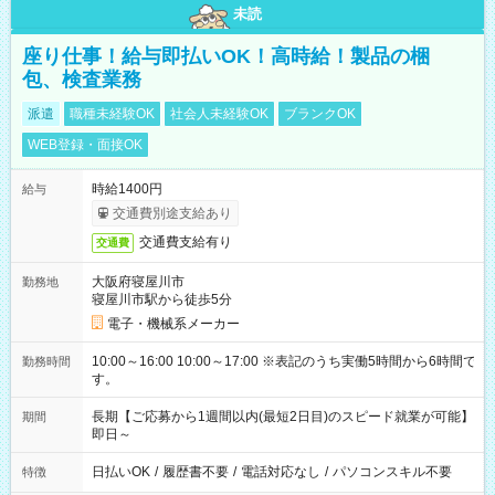
未読
座り仕事！給与即払いOK！高時給！製品の梱
包、検査業務
派遣
職種未経験OK
社会人未経験OK
ブランクOK
WEB登録・面接OK
時給1400円
給与
交通費別途支給あり
交通費支給有り
交通費
大阪府寝屋川市
勤務地
寝屋川市駅から徒歩5分
電子・機械系メーカー
10:00～16:00 10:00～17:00 ※表記のうち実働5時間から6時間で
勤務時間
す。
長期【ご応募から1週間以内(最短2日目)のスピード就業が可能】
期間
即日～
日払いOK
/
履歴書不要
/
電話対応なし
/
パソコンスキル不要
特徴