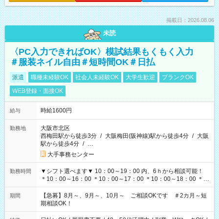
掲載日：2026.08.06
未読
〈PC入力できればOK〉模試結果もくもく入力
＃服装ネイル自由＃短時間OK＃日払
派遣
職種未経験OK
社会人未経験OK
大学生歓迎
ブランクOK
WEB登録・面接OK
時給1600円
給与
大阪市北区
勤務地
西梅田駅から徒歩3分
/
大阪梅田(阪神線)駅から徒歩4分
/
大阪
駅から徒歩4分
/
…
大手事務センター
▼シフト選べます▼ 10：00～19：00 内、6ｈから相談可能！
勤務時間
＊10：00～16：00 ＊10：00～17：00 ＊10：00～18：00 ＊
11：00～19：00 ＊12：00～19：00 ＊13：00～19：00
【急募】8月～、9月～、10月～ ご相談OKです ＃2カ月～短
期間
期相談OK！