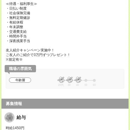
≪待遇・福利厚生≫
・日払い制度
・社会保険完備
・無料定期健診
・有給休暇
・年末調整
・交通費支給
・時間外手当
・深夜残業手当
友人紹介キャンペーン実施中！
ご友人のご紹介で3万円ずつプレゼント！
※規定有※
職場の雰囲気
年齢層
20代
30
40
50
60
募集情報
給与
時給1450円