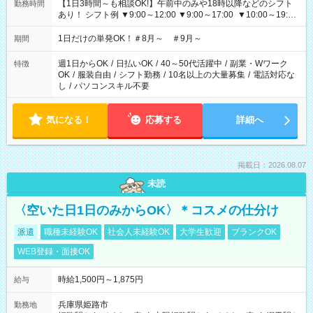
【1日3時間～も相談OK!】午前中のみや18時以降などのシフト
勤務時間
あり！ シフト例 ▼9:00～12:00 ▼9:00～17:00 ▼10:00～19:00
▼18:00～21:00
1日だけの単発OK！＃8月～ ＃9月～
期間
週1日からOK
/
日払いOK
/
40～50代活躍中
/
副業・Wワーク
特徴
OK
/
服装自由
/
シフト勤務
/
10名以上の大量募集
/
電話対応な
し
/
パソコンスキル不要
気になる！
応募する
詳細へ
掲載日：2026.08.07
未読
〈空いた日1日のみからOK〉＊コスメの仕分け
派遣
職種未経験OK
社会人未経験OK
大学生歓迎
ブランクOK
WEB登録・面接OK
時給1,500円～1,875円
給与
兵庫県姫路市
勤務地