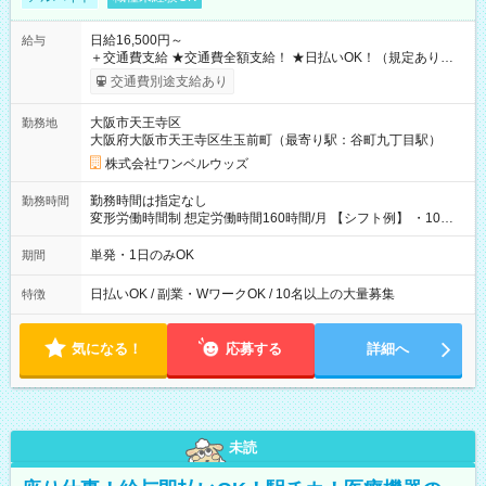
日給16,500円～
給与
＋交通費支給 ★交通費全額支給！ ★日払いOK！（規定あり） ┗
働いたその日に現金GET♪ お仕事後はコンビニATMから 日払
交通費別途支給あり
い分を引き落とせます！ 【試用期間】試用期間なし
大阪市天王寺区
勤務地
大阪府大阪市天王寺区生玉前町（最寄り駅：谷町九丁目駅）
株式会社ワンベルウッズ
勤務時間は指定なし
勤務時間
変形労働時間制 想定労働時間160時間/月 【シフト例】 ・10：
00～20：00
単発・1日のみOK
期間
日払いOK / 副業・WワークOK / 10名以上の大量募集
特徴
気になる！
応募する
詳細へ
未読