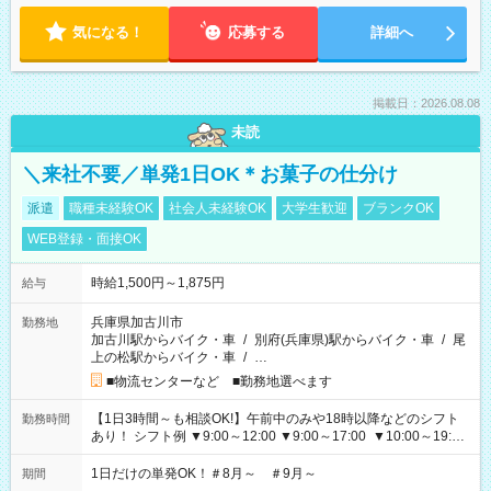
気になる！
応募する
詳細へ
掲載日：2026.08.08
未読
＼来社不要／単発1日OK＊お菓子の仕分け
派遣
職種未経験OK
社会人未経験OK
大学生歓迎
ブランクOK
WEB登録・面接OK
時給1,500円～1,875円
給与
兵庫県加古川市
勤務地
加古川駅からバイク・車
/
別府(兵庫県)駅からバイク・車
/
尾
上の松駅からバイク・車
/
…
■物流センターなど ■勤務地選べます
【1日3時間～も相談OK!】午前中のみや18時以降などのシフト
勤務時間
あり！ シフト例 ▼9:00～12:00 ▼9:00～17:00 ▼10:00～19:00
▼18:00～21:00
1日だけの単発OK！＃8月～ ＃9月～
期間