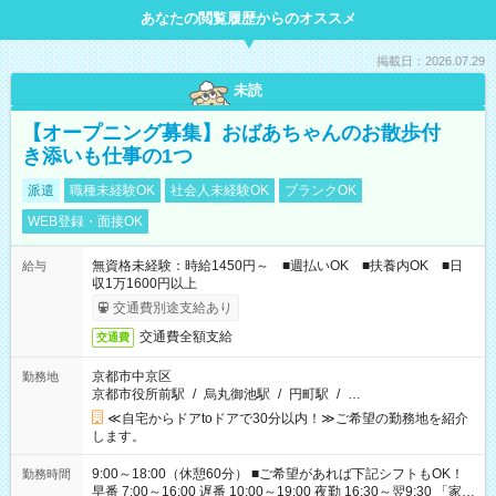
あなたの閲覧履歴からのオススメ
掲載日：2026.07.29
未読
【オープニング募集】おばあちゃんのお散歩付
き添いも仕事の1つ
派遣
職種未経験OK
社会人未経験OK
ブランクOK
WEB登録・面接OK
無資格未経験：時給1450円～ ■週払いOK ■扶養内OK ■日
給与
収1万1600円以上
交通費別途支給あり
交通費全額支給
交通費
京都市中京区
勤務地
京都市役所前駅
/
烏丸御池駅
/
円町駅
/
…
≪自宅からドアtoドアで30分以内！≫ご希望の勤務地を紹介
します。
9:00～18:00（休憩60分） ■ご希望があれば下記シフトもOK！
勤務時間
早番 7:00～16:00 遅番 10:00～19:00 夜勤 16:30～翌9:30 「家族