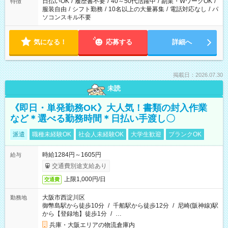
日払いOK
/
履歴書不要
/
40～50代活躍中
/
副業・WワークOK
/
特徴
服装自由
/
シフト勤務
/
10名以上の大量募集
/
電話対応なし
/
パ
ソコンスキル不要
気になる！
応募する
詳細へ
掲載日：2026.07.30
未読
《即日・単発勤務OK》大人気！書類の封入作業
など＊選べる勤務時間＊日払い手渡し〇
派遣
職種未経験OK
社会人未経験OK
大学生歓迎
ブランクOK
時給1284円～1605円
給与
交通費別途支給あり
上限1,000円/日
交通費
大阪市西淀川区
勤務地
御幣島駅から徒歩10分
/
千船駅から徒歩12分
/
尼崎(阪神線)駅
から【登録地】徒歩1分
/
…
兵庫・大阪エリアの物流倉庫内