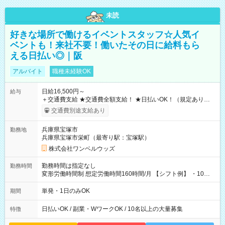
未読
好きな場所で働けるイベントスタッフ☆人気イ
ベントも！来社不要！働いたその日に給料もら
える日払い◎｜阪
アルバイト
職種未経験OK
日給16,500円～
給与
＋交通費支給 ★交通費全額支給！ ★日払いOK！（規定あり） ┗
働いたその日に現金GET♪ お仕事後はコンビニATMから 日払
交通費別途支給あり
い分を引き落とせます！ 【試用期間】試用期間なし
兵庫県宝塚市
勤務地
兵庫県宝塚市栄町（最寄り駅：宝塚駅）
株式会社ワンベルウッズ
勤務時間は指定なし
勤務時間
変形労働時間制 想定労働時間160時間/月 【シフト例】 ・10：
00～20：00
単発・1日のみOK
期間
日払いOK / 副業・WワークOK / 10名以上の大量募集
特徴