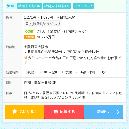
派遣
職種未経験OK
社会人未経験OK
ブランクOK
1,271円 ～1,589円 ＊日払いOK
給与
交通費別途支給あり
嬉しい全額支給（社内規定あり）
交通費
20～25万円
月収例
大阪府東大阪市
勤務地
ＪＲ長瀬駅から徒歩15分
/
南巽駅から徒歩10分
大手スーパーの食品加工の工場でかんたん軽作業のお仕事で
す！
〈夜勤〉 0：00～翌8：30 実働：7.5時間 休憩：60分
勤務時間
長期 開始日相談OK
期間
日払いOK
/
履歴書不要
/
40～50代活躍中
/
服装自由
/
シフト勤
特徴
務
/
電話対応なし
/
パソコンスキル不要
気になる！
応募する
詳細へ