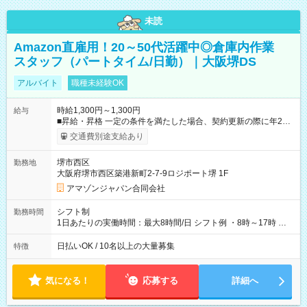
未読
Amazon直雇用！20～50代活躍中◎倉庫内作業
スタッフ（パートタイム/日勤）｜大阪堺DS
アルバイト
職種未経験OK
時給1,300円～1,300円
給与
■昇給・昇格 一定の条件を満たした場合、契約更新の際に年2回
まで昇給の機会があります。 ■正社員登用制度あり ※月末締/翌
交通費別途支給あり
月25日支払い ※時間外手当、別途支給 ※深夜割増賃金 (22:00～
翌5:00までは時給が25%UPします) ☆給与前払い制度有！
堺市西区
勤務地
☆Amazon直雇用で安定して働けます！ 【試用期間】試用期間
大阪府堺市西区築港新町2-7-9ロジポート堺 1F
あり 試用期間の長さ：1週間 雇用形態、給与は本採用時と同じ
です。
アマゾンジャパン合同会社
シフト制
勤務時間
1日あたりの実働時間：最大8時間/日 シフト例 ・8時～17時 ・
12時～21時
日払いOK / 10名以上の大量募集
特徴
気になる！
応募する
詳細へ