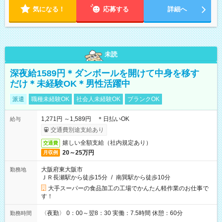
気になる！
応募する
詳細へ
未読
深夜給1589円＊ダンボールを開けて中身を移す
だけ＊未経験OK＊男性活躍中
派遣
職種未経験OK
社会人未経験OK
ブランクOK
1,271円 ～1,589円 ＊日払いOK
給与
交通費別途支給あり
嬉しい全額支給（社内規定あり）
交通費
20～25万円
月収例
大阪府東大阪市
勤務地
ＪＲ長瀬駅から徒歩15分
/
南巽駅から徒歩10分
大手スーパーの食品加工の工場でかんたん軽作業のお仕事で
す！
〈夜勤〉 0：00～翌8：30 実働：7.5時間 休憩：60分
勤務時間