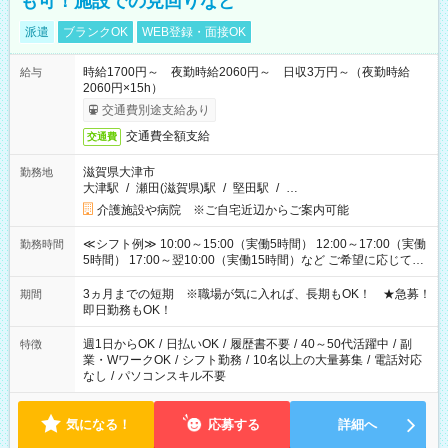
も可！施設での見回りなど
派遣
ブランクOK
WEB登録・面接OK
時給1700円～ 夜勤時給2060円～ 日収3万円～（夜勤時給
給与
2060円×15h）
交通費別途支給あり
交通費全額支給
交通費
滋賀県大津市
勤務地
大津駅
/
瀬田(滋賀県)駅
/
堅田駅
/
…
介護施設や病院 ※ご自宅近辺からご案内可能
≪シフト例≫ 10:00～15:00（実働5時間） 12:00～17:00（実働
勤務時間
5時間） 17:00～翌10:00（実働15時間）など ご希望に応じて、
働く時間は調整できます！ お気軽に担当へ相談ください！
3ヵ月までの短期 ※職場が気に入れば、長期もOK！ ★急募！
期間
即日勤務もOK！
週1日からOK
/
日払いOK
/
履歴書不要
/
40～50代活躍中
/
副
特徴
業・WワークOK
/
シフト勤務
/
10名以上の大量募集
/
電話対応
なし
/
パソコンスキル不要
気になる！
応募する
詳細へ