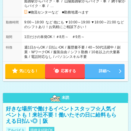
姫路駅からバイク・車
/
山陽姫路駅からバイク・車
/
網干駅か
らバイク・車
/
…
■物流センターなど ■勤務地選べます
9:00～18:00 など 他にも ▼10:00～19:00 ▼18:00～21:00 など
勤務時間
のシフトあり！お気軽にご相談下さい！
1日だけの単発OK！＃8月～ ＃9月～
期間
週1日からOK
/
日払いOK
/
履歴書不要
/
40～50代活躍中
/
副
特徴
業・WワークOK
/
服装自由
/
シフト勤務
/
10名以上の大量募
集
/
電話対応なし
/
パソコンスキル不要
気になる！
応募する
詳細へ
未読
好きな場所で働けるイベントスタッフ☆人気イ
ベントも！来社不要！働いたその日に給料もら
える日払い◎｜阪
アルバイト
職種未経験OK