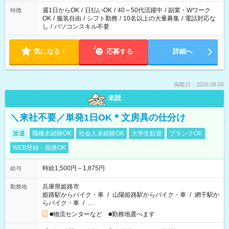
週1日からOK
/
日払いOK
/
40～50代活躍中
/
副業・Wワーク
特徴
OK
/
服装自由
/
シフト勤務
/
10名以上の大量募集
/
電話対応な
し
/
パソコンスキル不要
気になる！
応募する
詳細へ
掲載日：2026.08.06
未読
＼来社不要／単発1日OK＊文房具の仕分け
派遣
職種未経験OK
社会人未経験OK
大学生歓迎
ブランクOK
WEB登録・面接OK
時給1,500円～1,875円
給与
兵庫県姫路市
勤務地
姫路駅からバイク・車
/
山陽姫路駅からバイク・車
/
網干駅か
らバイク・車
/
…
■物流センターなど ■勤務地選べます