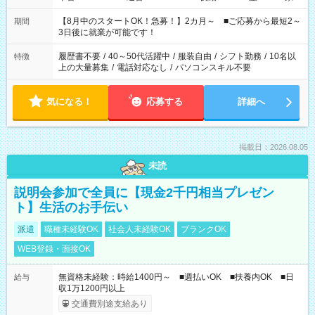
と休みを合わせたい」 「余裕を持って夕飯の準備がしたい」
「できれば残業はしたくない」 など、ご希望を教えてください
【8月中のスタートOK！急募！】2カ月～ ■ご応募から最短2～
期間
ね。 ※Wワーク希望の方へ 今ご覧のお仕事で希望する勤務時間
3日後に就業が可能です！
と、もう1つのお仕事の勤務時間。 合計で週40時間を超える場
合は応募できません。
履歴書不要
/
40～50代活躍中
/
服装自由
/
シフト勤務
/
10名以
特徴
上の大量募集
/
電話対応なし
/
パソコンスキル不要
気になる！
応募する
詳細へ
掲載日：2026.08.05
未読
説明会参加で全員に【現金2千円相当プレゼン
ト】生活のお手伝い
派遣
職種未経験OK
社会人未経験OK
ブランクOK
WEB登録・面接OK
無資格未経験：時給1400円～ ■週払いOK ■扶養内OK ■日
給与
収1万1200円以上
交通費別途支給あり