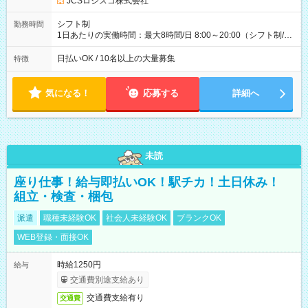
JCSロジスコ株式会社
(日休み) ■月収80万円(43歳男性/墨田区在住)※元営業 1日200個
配達×25日勤務(月休み) 【試用期間】試用期間なし
シフト制
勤務時間
1日あたりの実働時間：最大8時間/日 8:00～20:00（シフト制/実
働8時間） ※週5日勤務（場所次第では週4も有り） ※配達状況
によって時間外での勤務可能性有り ※案件により多少の前後あ
日払いOK / 10名以上の大量募集
特徴
り ※配達が完了次第、帰社OKです
気になる！
応募する
詳細へ
未読
座り仕事！給与即払いOK！駅チカ！土日休み！
組立・検査・梱包
派遣
職種未経験OK
社会人未経験OK
ブランクOK
WEB登録・面接OK
時給1250円
給与
交通費別途支給あり
交通費支給有り
交通費