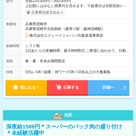
月給220,000円～300,000円
給与
上記額にはみなし残業代を含みます。※超過分は全額支給いたし
ます。 みなし残業代 15,875円 以上／月 みなし残業時間 10時間
交通費別途支給あり
／月 【 各種手当 】 ■交通費支給（全額支給） 【 試用期間 】
試用期間は2ヶ月です その他、給与・待遇の変更はありません
兵庫県尼崎市
勤務地
【試用期間】試用期間あり 試用期間の長さ：2ヶ月 雇用形態、
兵庫県尼崎市北初島町（最寄り駅：阪神尼崎駅）
給与は本採用時と同じです。 ※スムーズな選考のため、お電話
番号のご入力は必須となっております。未記入の場合は応募が
株式会社エクシードジャパン/大阪派遣事業部
無効となる可能性がございます。
シフト制
勤務時間
1日あたりの実働時間：最大8時間/日 ご希望に合わせて、日勤・
夜勤のいずれかを選べます！ 日勤：10:00～19:00（実働8時
間・休憩1時間） 夜勤：21:00～6:00 または 22:00～7:00（実働
春・夏・冬休み期間限定
期間
8時間・休憩1時間）
日払いOK / 副業・WワークOK / 10名以上の大量募集
特徴
気になる！
応募する
詳細へ
未読
深夜給1589円＊スーパーのパック肉の盛り付け
＊未経験活躍中