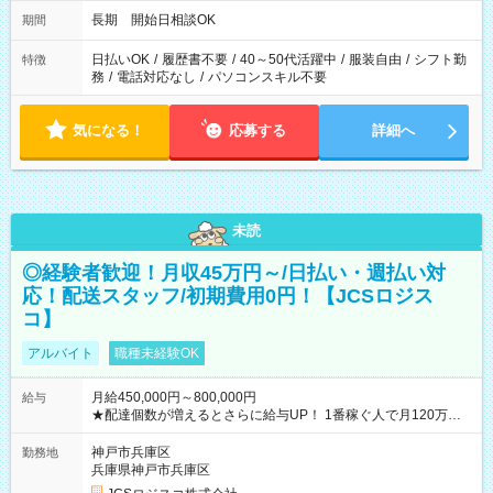
長期 開始日相談OK
期間
日払いOK
/
履歴書不要
/
40～50代活躍中
/
服装自由
/
シフト勤
特徴
務
/
電話対応なし
/
パソコンスキル不要
気になる！
応募する
詳細へ
未読
◎経験者歓迎！月収45万円～/日払い・週払い対
応！配送スタッフ/初期費用0円！【JCSロジス
コ】
アルバイト
職種未経験OK
月給450,000円～800,000円
給与
★配達個数が増えるとさらに給与UP！ 1番稼ぐ人で月120万ほ
ど！ ・主要都市エリア 月収55万円／週5日稼働 月収65万~112
万円／週6日稼働 ・地方郊外エリア 月収40万円／週5日稼働 月
神戸市兵庫区
勤務地
収40万円~50万円／週6日稼働 ＜モデルイメージ＞ ■月収50万
兵庫県神戸市兵庫区
円 (27歳男性/江東区在住)※元建築関係 1日150個配達×25日勤務