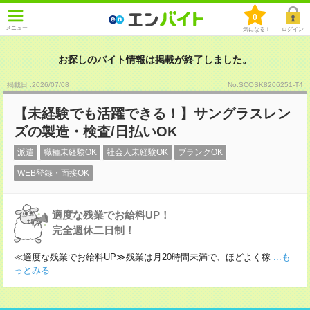
0
メニュー
気になる！
ログイン
お探しのバイト情報は掲載が終了しました。
掲載日 :2026
/
07
/
08
No.SCOSK8206251-T4
【未経験でも活躍できる！】サングラスレン
ズの製造・検査/日払いOK
派遣
職種未経験OK
社会人未経験OK
ブランクOK
WEB登録・面接OK
適度な残業でお給料UP！
完全週休二日制！
≪適度な残業でお給料UP≫残業は月20時間未満で、ほどよく稼
...も
っとみる