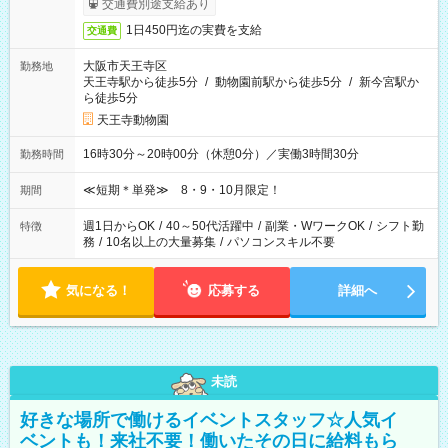
交通費別途支給あり
1日450円迄の実費を支給
交通費
大阪市天王寺区
勤務地
天王寺駅から徒歩5分
/
動物園前駅から徒歩5分
/
新今宮駅か
ら徒歩5分
天王寺動物園
16時30分～20時00分（休憩0分）／実働3時間30分
勤務時間
≪短期＊単発≫ 8・9・10月限定！
期間
週1日からOK
/
40～50代活躍中
/
副業・WワークOK
/
シフト勤
特徴
務
/
10名以上の大量募集
/
パソコンスキル不要
気になる！
応募する
詳細へ
未読
好きな場所で働けるイベントスタッフ☆人気イ
ベントも！来社不要！働いたその日に給料もら