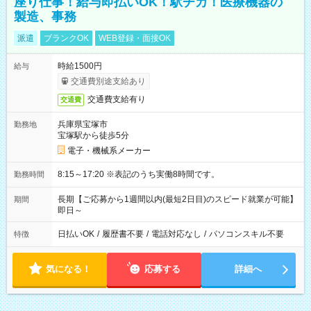
座り仕事！給与即払いOK！駅チカ！医療機器の
製造、事務
派遣
ブランクOK
WEB登録・面接OK
時給1500円
給与
交通費別途支給あり
交通費支給有り
交通費
兵庫県宝塚市
勤務地
宝塚駅から徒歩5分
電子・機械系メーカー
8:15～17:20 ※表記のうち実働8時間です。
勤務時間
長期【ご応募から1週間以内(最短2日目)のスピード就業が可能】
期間
即日～
日払いOK
/
履歴書不要
/
電話対応なし
/
パソコンスキル不要
特徴
気になる！
応募する
詳細へ