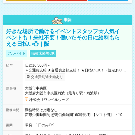
未読
好きな場所で働けるイベントスタッフ☆人気イ
ベントも！来社不要！働いたその日に給料もら
える日払い◎｜阪
アルバイト
職種未経験OK
日給16,500円～
給与
＋交通費支給 ★交通費全額支給！ ★日払いOK！（規定あり） ┗
働いたその日に現金GET♪ お仕事後はコンビニATMから 日払
交通費別途支給あり
い分を引き落とせます！ 【試用期間】試用期間なし
大阪市中央区
勤務地
大阪府大阪市中央区難波（最寄り駅：難波駅）
株式会社ワンベルウッズ
勤務時間は指定なし
勤務時間
変形労働時間制 想定労働時間160時間/月 【シフト例】 ・10：
00～20：00
単発・1日のみOK
期間