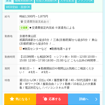
派遣
職種未経験OK
社会人未経験OK
大学生歓迎
ブランクOK
WEB登録・面接OK
時給1,500円～1,875円
給与
交通費別途支給あり
■ 交通費規定内支給 ※派遣先による
交通費
京都市東山区
勤務地
祇園四条駅から徒歩5分
/
三条(京都府)駅から徒歩5分
/
東山
(京都府)駅から徒歩5分
/
…
■物流センターなど ■勤務地選べます
【1日3時間～も相談OK!】 ＜シフト例＞ 9:00～12:00 10:00～
勤務時間
15:00 12:00～17:00 18:00～21:00 など こちら以外の時間帯も
お気軽にご相談ください！
単発1日～！ ★勤務開始日や期間はお気軽にご相談くださ
期間
い！ ＃8月～ ＃9月～
週1日からOK
/
日払いOK
/
履歴書不要
/
40～50代活躍中
/
副
特徴
業・WワークOK
/
服装自由
/
シフト勤務
/
10名以上の大量募
集
/
電話対応なし
/
パソコンスキル不要
気になる！
応募する
詳細へ