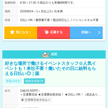
8:30～17:30 ※表記のうち実働8時間です。
勤務時間
2026/8/24～1ヶ月以上3ヶ月未満
期間
日払いOK
/
履歴書不要
/
電話対応なし
/
パソコンスキル不要
特徴
気になる！
応募する
詳細へ
未読
好きな場所で働けるイベントスタッフ☆人気イ
ベントも！来社不要！働いたその日に給料もら
える日払い◎｜阪
アルバイト
職種未経験OK
日給16,500円～
給与
＋交通費支給 ★交通費全額支給！ ★日払いOK！（規定あり） ┗
働いたその日に現金GET♪ お仕事後はコンビニATMから 日払
交通費別途支給あり
い分を引き落とせます！ 【試用期間】試用期間なし