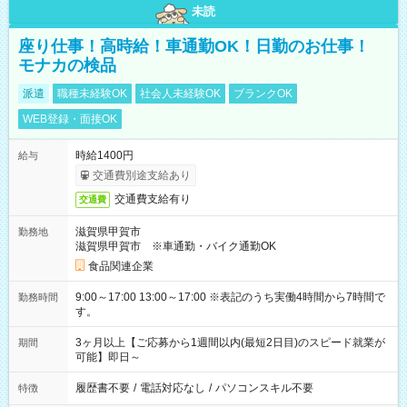
未読
座り仕事！高時給！車通勤OK！日勤のお仕事！
モナカの検品
派遣
職種未経験OK
社会人未経験OK
ブランクOK
WEB登録・面接OK
時給1400円
給与
交通費別途支給あり
交通費支給有り
交通費
滋賀県甲賀市
勤務地
滋賀県甲賀市 ※車通勤・バイク通勤OK
食品関連企業
9:00～17:00 13:00～17:00 ※表記のうち実働4時間から7時間で
勤務時間
す。
3ヶ月以上【ご応募から1週間以内(最短2日目)のスピード就業が
期間
可能】即日～
履歴書不要
/
電話対応なし
/
パソコンスキル不要
特徴