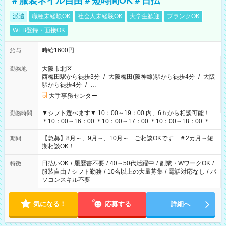
＃服装ネイル自由＃短時間OK＃日払
派遣
職種未経験OK
社会人未経験OK
大学生歓迎
ブランクOK
WEB登録・面接OK
時給1600円
給与
大阪市北区
勤務地
西梅田駅から徒歩3分
/
大阪梅田(阪神線)駅から徒歩4分
/
大阪
駅から徒歩4分
/
…
大手事務センター
▼シフト選べます▼ 10：00～19：00 内、6ｈから相談可能！
勤務時間
＊10：00～16：00 ＊10：00～17：00 ＊10：00～18：00 ＊
11：00～19：00 ＊12：00～19：00 ＊13：00～19：00
【急募】8月～、9月～、10月～ ご相談OKです ＃2カ月～短
期間
期相談OK！
日払いOK
/
履歴書不要
/
40～50代活躍中
/
副業・WワークOK
/
特徴
服装自由
/
シフト勤務
/
10名以上の大量募集
/
電話対応なし
/
パ
ソコンスキル不要
気になる！
応募する
詳細へ