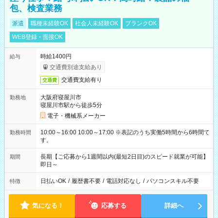
包、検査業務
派遣
職種未経験OK
社会人未経験OK
ブランクOK
WEB登録・面接OK
時給1400円
給与
交通費別途支給あり
交通費支給有り
交通費
大阪府寝屋川市
勤務地
寝屋川市駅から徒歩5分
電子・機械系メーカー
10:00～16:00 10:00～17:00 ※表記のうち実働5時間から6時間で
勤務時間
す。
長期【ご応募から1週間以内(最短2日目)のスピード就業が可能】
期間
即日～
日払いOK
/
履歴書不要
/
電話対応なし
/
パソコンスキル不要
特徴
気になる！
応募する
詳細へ