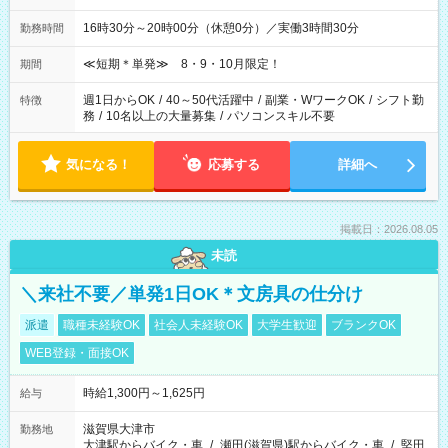
16時30分～20時00分（休憩0分）／実働3時間30分
勤務時間
≪短期＊単発≫ 8・9・10月限定！
期間
週1日からOK
/
40～50代活躍中
/
副業・WワークOK
/
シフト勤
特徴
務
/
10名以上の大量募集
/
パソコンスキル不要
気になる！
応募する
詳細へ
掲載日：2026.08.05
未読
＼来社不要／単発1日OK＊文房具の仕分け
派遣
職種未経験OK
社会人未経験OK
大学生歓迎
ブランクOK
WEB登録・面接OK
時給1,300円～1,625円
給与
滋賀県大津市
勤務地
大津駅からバイク・車
/
瀬田(滋賀県)駅からバイク・車
/
堅田