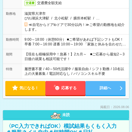
交通費全額支給
交通費
滋賀県大津市
勤務地
びわ湖浜大津駅
/
北小松駅
/
膳所本町駅
/
…
≪自宅からドアtoドアで30分以内！≫ご希望の勤務地を紹介
します。
9:00～18:00（休憩60分） ■ご希望があれば下記シフトもOK！
勤務時間
早番 7:00～16:00 遅番 10:00～19:00 「家族と休みを合わせた
い」 「余裕を持って夕飯の準備がしたい」 「できれば残業はし
たくない」 など、ご希望を教えてくださいね。 ※Wワーク希望
【現在も積極採用中！急募！】2カ月～ ■ご応募から最短2～3
期間
の方へ 今ご覧のお仕事で希望する勤務時間と、もう1つのお仕事
日後の就業も相談可能です！
の勤務時間。 合計で週40時間を超える場合は応募できません。
履歴書不要
/
40～50代活躍中
/
服装自由
/
シフト勤務
/
10名以
特徴
上の大量募集
/
電話対応なし
/
パソコンスキル不要
気になる！
応募する
詳細へ
掲載日：2026.08.06
未読
〈PC入力できればOK〉模試結果もくもく入力