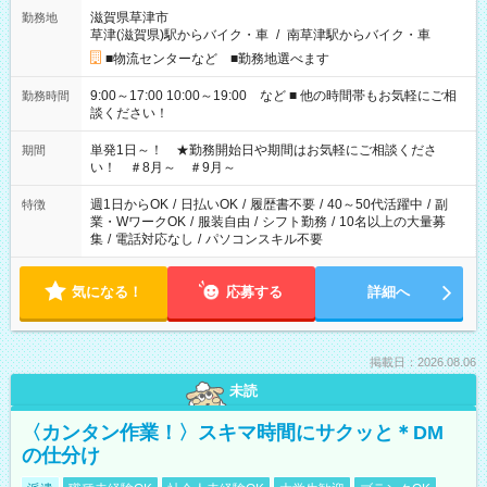
滋賀県草津市
勤務地
草津(滋賀県)駅からバイク・車
/
南草津駅からバイク・車
■物流センターなど ■勤務地選べます
9:00～17:00 10:00～19:00 など ■ 他の時間帯もお気軽にご相
勤務時間
談ください！
単発1日～！ ★勤務開始日や期間はお気軽にご相談くださ
期間
い！ ＃8月～ ＃9月～
週1日からOK
/
日払いOK
/
履歴書不要
/
40～50代活躍中
/
副
特徴
業・WワークOK
/
服装自由
/
シフト勤務
/
10名以上の大量募
集
/
電話対応なし
/
パソコンスキル不要
気になる！
応募する
詳細へ
掲載日：2026.08.06
未読
〈カンタン作業！〉スキマ時間にサクッと＊DM
の仕分け