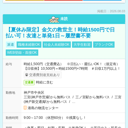
掲載日：2026.08.03
未読
【夏休み限定】金欠の救世主！時給1500円で日
払い可！友達と単発1日～履歴書不要
派遣
職種未経験OK
社会人未経験OK
大学生歓迎
ブランクOK
WEB登録・面接OK
時給1,500円（交通費込） ※日払い・週払いOK！（規定有）
給与
【日収例】10,500円＝時給1500円×7時間 ＃日収1万円以上！
交通費別途支給あり
時給に含む
交通費
神戸市中央区
勤務地
三宮(神戸市営)駅から無料バス
/
三ノ宮駅から無料バス
/
三宮
(神戸新交通)駅から無料バス
/
…
港島の物流センター
9:00～17:00 （休憩60分） ※残業なし！
勤務時間