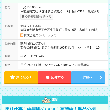
日給16,500円～
給与
＋交通費支給 ★交通費全額支給！ ★日払いOK！（規定あり） ┗
働いたその日に現金GET♪ お仕事後はコンビニATMから 日払
交通費別途支給あり
い分を引き落とせます！ 【試用期間】試用期間なし
大阪市天王寺区
勤務地
大阪府大阪市天王寺区生玉前町（最寄り駅：谷町九丁目駅）
株式会社ワンベルウッズ
勤務時間は指定なし
勤務時間
変形労働時間制 想定労働時間160時間/月 【シフト例】 ・10：
00～20：00
単発・1日のみOK
期間
日払いOK / 副業・WワークOK / 10名以上の大量募集
特徴
気になる！
応募する
詳細へ
未読
座り仕事！給与即払いOK！高時給！製品の梱