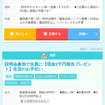
と休みを合わせたい」 「余裕を持って夕飯の準備がしたい」
「できれば残業はしたくない」 など、ご希望を教えてください
【8月中のスタートOK！急募！】2カ月～ ■ご応募から最短2～
期間
ね。 ※Wワーク希望の方へ 今ご覧のお仕事で希望する勤務時間
3日後に就業が可能です！
と、もう1つのお仕事の勤務時間。 合計で週40時間を超える場
合は応募できません。
履歴書不要
/
40～50代活躍中
/
服装自由
/
シフト勤務
/
10名以
特徴
上の大量募集
/
電話対応なし
/
パソコンスキル不要
気になる！
応募する
詳細へ
掲載日：2026.08.03
未読
説明会参加で全員に【現金2千円相当プレゼン
ト】生活のお手伝い
派遣
職種未経験OK
社会人未経験OK
ブランクOK
WEB登録・面接OK
無資格未経験：時給1450円～ ■週払いOK ■扶養内OK ■日
給与
収1万1600円以上
交通費別途支給あり