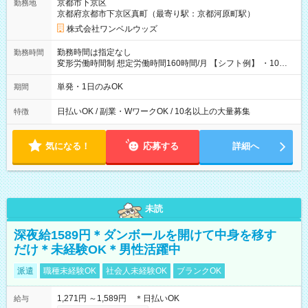
京都市下京区
勤務地
京都府京都市下京区真町（最寄り駅：京都河原町駅）
株式会社ワンベルウッズ
勤務時間は指定なし
勤務時間
変形労働時間制 想定労働時間160時間/月 【シフト例】 ・10：
00～20：00
単発・1日のみOK
期間
日払いOK / 副業・WワークOK / 10名以上の大量募集
特徴
気になる！
応募する
詳細へ
未読
深夜給1589円＊ダンボールを開けて中身を移す
だけ＊未経験OK＊男性活躍中
派遣
職種未経験OK
社会人未経験OK
ブランクOK
1,271円 ～1,589円 ＊日払いOK
給与