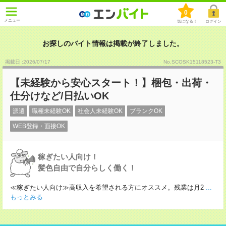
0
メニュー
気になる！
ログイン
お探しのバイト情報は掲載が終了しました。
掲載日 :2026
/
07
/
17
No.SCOSK15118523-T3
【未経験から安心スタート！】梱包・出荷・
仕分けなど/日払いOK
派遣
職種未経験OK
社会人未経験OK
ブランクOK
WEB登録・面接OK
稼ぎたい人向け！
髪色自由で自分らしく働く！
≪稼ぎたい人向け≫高収入を希望される方にオススメ。残業は月2
...
もっとみる