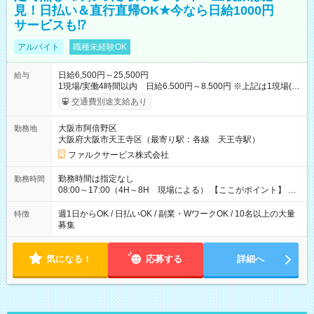
見！日払い＆直行直帰OK★今なら日給1000円
サービスも⁉
アルバイト
職種未経験OK
日給6,500円～25,500円
給与
1現場/実働4時間以内 日給6.500円～8.500円 ※上記は1現場(実
働4時間以内)あたりの給与です ※基本は1日あたり2現場(実働8
交通費別途支給あり
時間以内)をお任せします。その場合の支給額は日給1,3000円で
す ★研修期間20日間は「1現場/実働4時間以内 日給6.000円
大阪市阿倍野区
勤務地
～」ですが、今なら初出勤をした人は採用祝いで【日給+1.000
大阪府大阪市天王寺区（最寄り駅：各線 天王寺駅）
円】のボーナスが！★（その他待遇に変更ありません） 現場に
よっては早く終わることもあり！ その場合も給与金額は変わり
ファルクサービス株式会社
ません！ ≪給与例≫ ・週1日勤務 ㈪～㈮は本業のため㈯のみ
1現場/6.500×2現場＝日給13.000円×4日 ＝月給52.000円 ・週6
勤務時間は指定なし
勤務時間
日でレギュラー勤務(勤続1年) 1現場/7.200×2現場＝日給14.400
08:00～17:00（4H～8H 現場による） 【ここがポイント】 ◆
円×24日 ＝月給345.600円 ☆さらに「3現場の日」「夜勤に出
給与の日給保障あり！ 「4時間の現場」が「1時間」で終わった
る」などをして月に40万以上を稼ぐ人も☆ ◆支払い方法：日払
時も給料変わらず！ 「4時間の現場」のお給料をお支払いします
週1日からOK / 日払いOK / 副業・WワークOK / 10名以上の大量
特徴
い・週払い・月3回払いが選択可能 【試用期間】試用期間なし
♪ 1日にたくさんの現場をこなせば、高収入を実現可能！
募集
気になる！
応募する
詳細へ