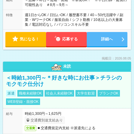
＜急募＞即日～短期・長期 ※単発OK！ ※平日のみ・延長の
期間
可能性あり ＃8月～9月～
週1日からOK
/
日払いOK
/
履歴書不要
/
40～50代活躍中
/
副
特徴
業・WワークOK
/
服装自由
/
シフト勤務
/
10名以上の大量募
集
/
電話対応なし
/
パソコンスキル不要
気になる！
応募する
詳細へ
掲載日：2026.08.05
未読
＜時給1,300円～＊好きな時にお仕事＞チラシの
モクモク仕分け
派遣
職種未経験OK
社会人未経験OK
大学生歓迎
ブランクOK
WEB登録・面接OK
時給1,300円～1,625円
給与
交通費別途支給あり
■ 交通費規定内支給 ※派遣先による
交通費