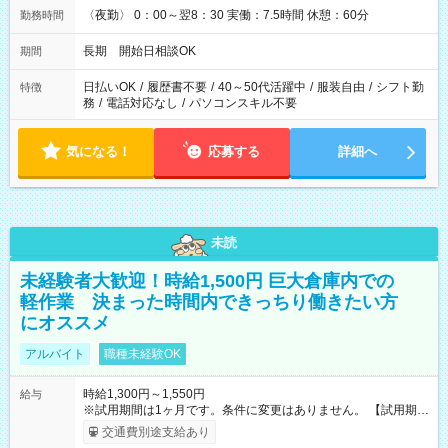
〈夜勤〉 0：00～翌8：30 実働：7.5時間 休憩：60分
勤務時間
長期 開始日相談OK
期間
日払いOK
/
履歴書不要
/
40～50代活躍中
/
服装自由
/
シフト勤
特徴
務
/
電話対応なし
/
パソコンスキル不要
気になる！
応募する
詳細へ
未読
未経験者大歓迎！時給1,500円 巨大倉庫内での
軽作業 決まった時間内できっちり働きたい方
にオススメ
アルバイト
職種未経験OK
時給1,300円～1,550円
給与
※試用期間は1ヶ月です。条件に変更はありません。 【試用期
間】試用期間あり 試用期間の長さ：1ヶ月 雇用形態、給与は本
交通費別途支給あり
採用時と同じです。