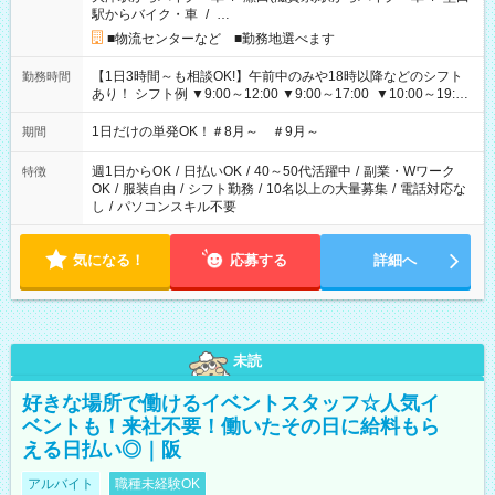
駅からバイク・車
/
…
■物流センターなど ■勤務地選べます
【1日3時間～も相談OK!】午前中のみや18時以降などのシフト
勤務時間
あり！ シフト例 ▼9:00～12:00 ▼9:00～17:00 ▼10:00～19:00
▼18:00～21:00
1日だけの単発OK！＃8月～ ＃9月～
期間
週1日からOK
/
日払いOK
/
40～50代活躍中
/
副業・Wワーク
特徴
OK
/
服装自由
/
シフト勤務
/
10名以上の大量募集
/
電話対応な
し
/
パソコンスキル不要
気になる！
応募する
詳細へ
未読
好きな場所で働けるイベントスタッフ☆人気イ
ベントも！来社不要！働いたその日に給料もら
える日払い◎｜阪
アルバイト
職種未経験OK