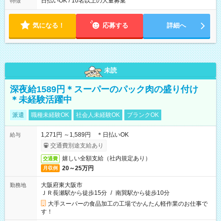
日払いOK / 10名以上の大量募集
特徴
気になる！
応募する
詳細へ
未読
深夜給1589円＊スーパーのパック肉の盛り付け
＊未経験活躍中
派遣
職種未経験OK
社会人未経験OK
ブランクOK
1,271円 ～1,589円 ＊日払いOK
給与
交通費別途支給あり
嬉しい全額支給（社内規定あり）
交通費
20～25万円
月収例
大阪府東大阪市
勤務地
ＪＲ長瀬駅から徒歩15分
/
南巽駅から徒歩10分
大手スーパーの食品加工の工場でかんたん軽作業のお仕事で
す！