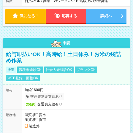
日払いOK / 副業・WワークOK / 10名以上の大量募集
特徴
気になる！
応募する
詳細へ
未読
給与即払いOK！高時給！土日休み！お米の袋詰
め作業
派遣
職種未経験OK
社会人未経験OK
ブランクOK
WEB登録・面接OK
時給1600円
給与
交通費別途支給あり
交通費支給有り
交通費
滋賀県甲賀市
勤務地
滋賀県甲賀市
製造外