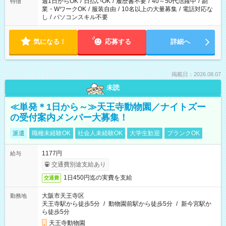
週1日からOK
/
日払いOK
/
履歴書不要
/
40～50代活躍中
/
副
特徴
業・WワークOK
/
服装自由
/
10名以上の大量募集
/
電話対応な
し
/
パソコンスキル不要
気になる！
応募する
詳細へ
掲載日：2026.08.07
未読
≪単発＊1日から～≫天王寺動物園／ナイトズー
の受付案内メンバー大募集！
派遣
職種未経験OK
社会人未経験OK
大学生歓迎
ブランクOK
1177円
給与
交通費別途支給あり
1日450円迄の実費を支給
交通費
大阪市天王寺区
勤務地
天王寺駅から徒歩5分
/
動物園前駅から徒歩5分
/
新今宮駅か
ら徒歩5分
天王寺動物園