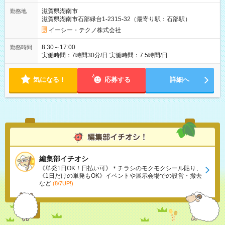
滋賀県湖南市
勤務地
滋賀県湖南市石部緑台1-2315-32（最寄り駅：石部駅）
イーシー・テクノ株式会社
8:30～17:00
勤務時間
実働時間：7時間30分/日 実働時間：7.5時間/日
気になる！
応募する
詳細へ
編集部イチオシ
《単発1日OK！日払い可》＊チラシのモクモクシール貼り、
《1日だけの単発もOK》イベントや展示会場での設営・撤去
など
(8/7UP!)