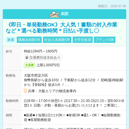
掲載日：2026.07.30
未読
《即日・単発勤務OK》大人気！書類の封入作業
など＊選べる勤務時間＊日払い手渡し〇
派遣
職種未経験OK
社会人未経験OK
大学生歓迎
ブランクOK
時給1284円～1605円
給与
交通費別途支給あり
上限1,000円/日
交通費
大阪市西淀川区
勤務地
御幣島駅から徒歩10分
/
千船駅から徒歩12分
/
尼崎(阪神線)駅
から【登録地】徒歩1分
/
…
兵庫・大阪エリアの物流倉庫内
(1)9:00～17:00※休憩1ｈ (2)17:30～21:30 (3)21:15～翌8:00※休
勤務時間
憩1ｈ 日勤・夕勤・夜勤からお選びいただけます！ ご希望に合
わせて働けるお仕事です(*^^*) 【その他選べる勤務時間】 8-17
時/9-17時/9-18時/10-18時/11-21時/18-22時/20-翌4時/21-翌5
■急募■ド短期1日だけOK☆ ■単発OK ■週1～OK！ ■短期勤務歓
期間
時/22-翌6時/0-翌8時 ご自身のご都合で選んで頂ける完全自由シ
迎 ■長期勤務歓迎
フト！