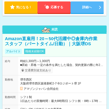
気になる！
応募する
詳細へ
未読
Amazon直雇用！20～50代活躍中◎倉庫内作業
スタッフ（パートタイム/日勤）｜大阪堺DS
アルバイト
職種未経験OK
時給1,300円～1,300円
給与
■昇給・昇格 一定の条件を満たした場合、契約更新の際に年2回
まで昇給の機会があります。 ■正社員登用制度あり ※月末締/翌
交通費別途支給あり
月25日支払い ※時間外手当、別途支給 ※深夜割増賃金 (22:00～
翌5:00までは時給が25%UPします) ☆給与前払い制度有！
堺市西区
勤務地
☆Amazon直雇用で安定して働けます！ 【試用期間】試用期間
大阪府堺市西区築港新町2-7-9ロジポート堺 1F
あり 試用期間の長さ：1週間 雇用形態、給与は本採用時と同じ
です。
アマゾンジャパン合同会社
シフト制
勤務時間
1日あたりの実働時間：最大8時間/日 シフト例 ・8時～17時 ・
12時～21時