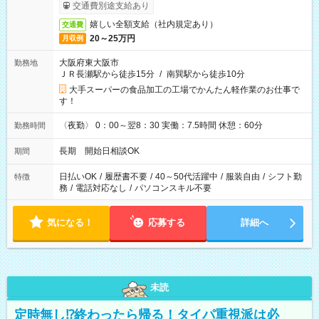
交通費別途支給あり
嬉しい全額支給（社内規定あり）
交通費
20～25万円
月収例
大阪府東大阪市
勤務地
ＪＲ長瀬駅から徒歩15分
/
南巽駅から徒歩10分
大手スーパーの食品加工の工場でかんたん軽作業のお仕事で
す！
〈夜勤〉 0：00～翌8：30 実働：7.5時間 休憩：60分
勤務時間
長期 開始日相談OK
期間
日払いOK
/
履歴書不要
/
40～50代活躍中
/
服装自由
/
シフト勤
特徴
務
/
電話対応なし
/
パソコンスキル不要
気になる！
応募する
詳細へ
未読
定時無し⁉終わったら帰る！タイパ重視派は必