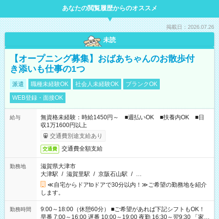
あなたの閲覧履歴からのオススメ
掲載日：2026.07.26
未読
【オープニング募集】おばあちゃんのお散歩付
き添いも仕事の1つ
派遣
職種未経験OK
社会人未経験OK
ブランクOK
WEB登録・面接OK
無資格未経験：時給1450円～ ■週払いOK ■扶養内OK ■日
給与
収1万1600円以上
交通費別途支給あり
交通費全額支給
交通費
滋賀県大津市
勤務地
大津駅
/
滋賀里駅
/
京阪石山駅
/
…
≪自宅からドアtoドアで30分以内！≫ご希望の勤務地を紹介
します。
9:00～18:00（休憩60分） ■ご希望があれば下記シフトもOK！
勤務時間
早番 7:00～16:00 遅番 10:00～19:00 夜勤 16:30～翌9:30 「家族