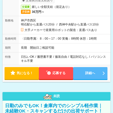
交通費別途支給あり
嬉しい全額支給（規定あり）
交通費
30万円～
月収例
神戸市西区
勤務地
明石駅から直通バス20分
/
西神中央駅から直通バス10分
大手メーカーで産業用ロボットの製造：直通バスあり
〈日勤専属〉 8：00～17：00 実働：8時間 休憩：1時間
勤務時間
長期 開始日ご相談可能
期間
日払いOK
/
履歴書不要
/
服装自由
/
電話対応なし
/
パソコンス
特徴
キル不要
気になる！
応募する
詳細へ
未読
日勤のみでもOK！倉庫内でのシンプル軽作業｜
未経験OK・スキャンするだけの出荷サポート！