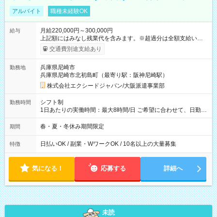
アルバイト
職種未経験OK
月給220,000円～300,000円
給与
上記額にはみなし残業代を含みます。※超過分は全額支給いたし
ます。 みなし残業代 15,875円 以上／月 みなし残業時間 10時間
交通費別途支給あり
／月 【 各種手当 】 ■交通費支給（全額支給） 【 試用期間 】
試用期間は2ヶ月です その他、給与・待遇の変更はありません
兵庫県尼崎市
勤務地
【試用期間】試用期間あり 試用期間の長さ：2ヶ月 雇用形態、
兵庫県尼崎市北初島町（最寄り駅：阪神尼崎駅）
給与は本採用時と同じです。 ※スムーズな選考のため、お電話
番号のご入力は必須となっております。未記入の場合は応募が
株式会社エクシードジャパン/大阪派遣事業部
無効となる可能性がございます。
シフト制
勤務時間
1日あたりの実働時間：最大8時間/日 ご希望に合わせて、日勤・
夜勤のいずれかを選べます！ 日勤：10:00～19:00（実働8時
間・休憩1時間） 夜勤：21:00～6:00 または 22:00～7:00（実働
春・夏・冬休み期間限定
期間
8時間・休憩1時間）
日払いOK / 副業・WワークOK / 10名以上の大量募集
特徴
気になる！
応募する
詳細へ
未読