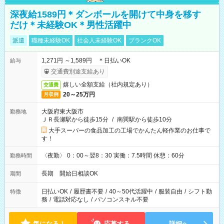
深夜給1589円＊ダンボールを開けて中身を移す
だけ＊未経験OK＊男性活躍中
派遣
職種未経験OK
社会人未経験OK
ブランクOK
1,271円 ～1,589円 ＊日払いOK
給与
交通費別途支給あり
嬉しい全額支給（社内規定あり）
交通費
20～25万円
月収例
大阪府東大阪市
勤務地
ＪＲ長瀬駅から徒歩15分
/
南巽駅から徒歩10分
大手スーパーの食品加工の工場でかんたん軽作業のお仕事で
す！
〈夜勤〉 0：00～翌8：30 実働：7.5時間 休憩：60分
勤務時間
長期 開始日相談OK
期間
日払いOK
/
履歴書不要
/
40～50代活躍中
/
服装自由
/
シフト勤
特徴
務
/
電話対応なし
/
パソコンスキル不要
気になる！
応募する
詳細へ