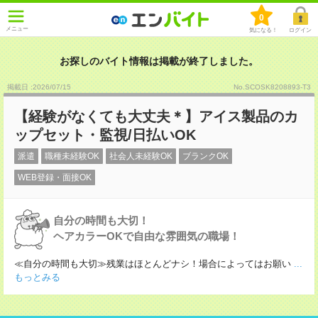
0
メニュー
気になる！
ログイン
お探しのバイト情報は掲載が終了しました。
掲載日 :2026
/
07
/
15
No.SCOSK8208893-T3
【経験がなくても大丈夫＊】アイス製品のカ
ップセット・監視/日払いOK
派遣
職種未経験OK
社会人未経験OK
ブランクOK
WEB登録・面接OK
自分の時間も大切！
ヘアカラーOKで自由な雰囲気の職場！
≪自分の時間も大切≫残業はほとんどナシ！場合によってはお願い
...
もっとみる