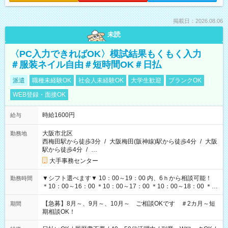
掲載日：2026.08.06
未読
〈PC入力できればOK〉模試結果もくもく入力
＃服装ネイル自由＃短時間OK＃日払
派遣
職種未経験OK
社会人未経験OK
大学生歓迎
ブランクOK
WEB登録・面接OK
時給1600円
給与
大阪市北区
勤務地
西梅田駅から徒歩3分
/
大阪梅田(阪神線)駅から徒歩4分
/
大阪
駅から徒歩4分
/
…
大手事務センター
▼シフト選べます▼ 10：00～19：00 内、6ｈから相談可能！
勤務時間
＊10：00～16：00 ＊10：00～17：00 ＊10：00～18：00 ＊
11：00～19：00 ＊12：00～19：00 ＊13：00～19：00
【急募】8月～、9月～、10月～ ご相談OKです ＃2カ月～短
期間
期相談OK！