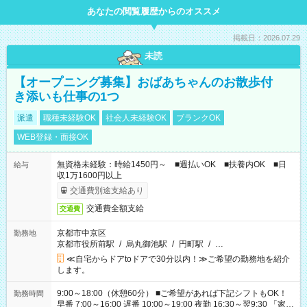
あなたの閲覧履歴からのオススメ
掲載日：2026.07.29
未読
【オープニング募集】おばあちゃんのお散歩付
き添いも仕事の1つ
派遣
職種未経験OK
社会人未経験OK
ブランクOK
WEB登録・面接OK
無資格未経験：時給1450円～ ■週払いOK ■扶養内OK ■日
給与
収1万1600円以上
交通費別途支給あり
交通費全額支給
交通費
京都市中京区
勤務地
京都市役所前駅
/
烏丸御池駅
/
円町駅
/
…
≪自宅からドアtoドアで30分以内！≫ご希望の勤務地を紹介
します。
9:00～18:00（休憩60分） ■ご希望があれば下記シフトもOK！
勤務時間
早番 7:00～16:00 遅番 10:00～19:00 夜勤 16:30～翌9:30 「家族