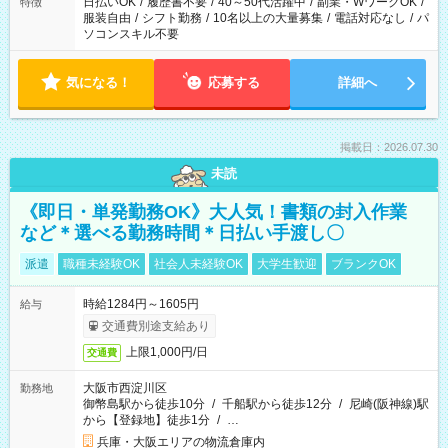
日払いOK
/
履歴書不要
/
40～50代活躍中
/
副業・WワークOK
/
特徴
服装自由
/
シフト勤務
/
10名以上の大量募集
/
電話対応なし
/
パ
ソコンスキル不要
気になる！
応募する
詳細へ
掲載日：2026.07.30
未読
《即日・単発勤務OK》大人気！書類の封入作業
など＊選べる勤務時間＊日払い手渡し〇
派遣
職種未経験OK
社会人未経験OK
大学生歓迎
ブランクOK
時給1284円～1605円
給与
交通費別途支給あり
上限1,000円/日
交通費
大阪市西淀川区
勤務地
御幣島駅から徒歩10分
/
千船駅から徒歩12分
/
尼崎(阪神線)駅
から【登録地】徒歩1分
/
…
兵庫・大阪エリアの物流倉庫内