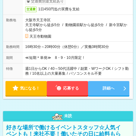
交通費別途支給あり
1日450円迄の実費を支給
交通費
大阪市天王寺区
勤務地
天王寺駅から徒歩5分
/
動物園前駅から徒歩5分
/
新今宮駅か
ら徒歩5分
天王寺動物園
16時30分～20時00分（休憩0分）／実働3時間30分
勤務時間
≪短期＊単発≫ 8・9・10月限定！
期間
週1日からOK
/
40～50代活躍中
/
副業・WワークOK
/
シフト勤
特徴
務
/
10名以上の大量募集
/
パソコンスキル不要
気になる！
応募する
詳細へ
未読
好きな場所で働けるイベントスタッフ☆人気イ
ベントも！来社不要！働いたその日に給料もら