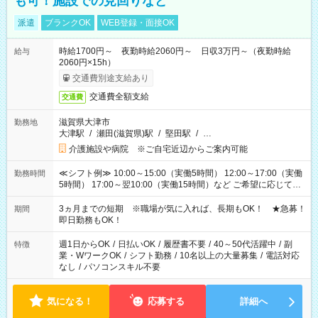
も可！施設での見回りなど
派遣
ブランクOK
WEB登録・面接OK
時給1700円～ 夜勤時給2060円～ 日収3万円～（夜勤時給
給与
2060円×15h）
交通費別途支給あり
交通費全額支給
交通費
滋賀県大津市
勤務地
大津駅
/
瀬田(滋賀県)駅
/
堅田駅
/
…
介護施設や病院 ※ご自宅近辺からご案内可能
≪シフト例≫ 10:00～15:00（実働5時間） 12:00～17:00（実働
勤務時間
5時間） 17:00～翌10:00（実働15時間）など ご希望に応じて、
働く時間は調整できます！ お気軽に担当へ相談ください！
3ヵ月までの短期 ※職場が気に入れば、長期もOK！ ★急募！
期間
即日勤務もOK！
週1日からOK
/
日払いOK
/
履歴書不要
/
40～50代活躍中
/
副
特徴
業・WワークOK
/
シフト勤務
/
10名以上の大量募集
/
電話対応
なし
/
パソコンスキル不要
気になる！
応募する
詳細へ