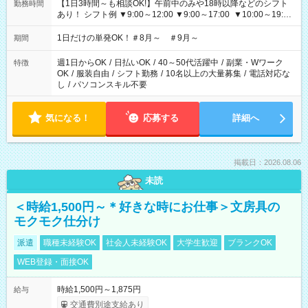
【1日3時間～も相談OK!】午前中のみや18時以降などのシフト
勤務時間
あり！ シフト例 ▼9:00～12:00 ▼9:00～17:00 ▼10:00～19:00
▼18:00～21:00
1日だけの単発OK！＃8月～ ＃9月～
期間
週1日からOK
/
日払いOK
/
40～50代活躍中
/
副業・Wワーク
特徴
OK
/
服装自由
/
シフト勤務
/
10名以上の大量募集
/
電話対応な
し
/
パソコンスキル不要
気になる！
応募する
詳細へ
掲載日：2026.08.06
未読
＜時給1,500円～＊好きな時にお仕事＞文房具の
モクモク仕分け
派遣
職種未経験OK
社会人未経験OK
大学生歓迎
ブランクOK
WEB登録・面接OK
時給1,500円～1,875円
給与
交通費別途支給あり