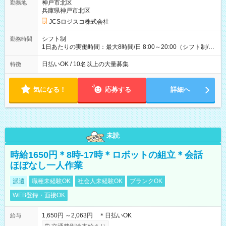
万円／週6日稼働 ・地方郊外エリア 月収40万円／週5日稼働 月
神戸市北区
勤務地
収40万円~50万円／週6日稼働 ＜モデルイメージ＞ ■月収50万
兵庫県神戸市北区
円 (27歳男性/江東区在住)※元建築関係 1日150個配達×25日勤務
JCSロジスコ株式会社
(日休み) ■月収80万円(43歳男性/墨田区在住)※元営業 1日200個
配達×25日勤務(月休み) 【試用期間】試用期間なし
シフト制
勤務時間
1日あたりの実働時間：最大8時間/日 8:00～20:00（シフト制/実
働8時間） ※週5日勤務（場所次第では週4も有り） ※配達状況
によって時間外での勤務可能性有り ※案件により多少の前後あ
日払いOK / 10名以上の大量募集
特徴
り ※配達が完了次第、帰社OKです
気になる！
応募する
詳細へ
未読
時給1650円＊8時-17時＊ロボットの組立＊会話
ほぼなし一人作業
派遣
職種未経験OK
社会人未経験OK
ブランクOK
WEB登録・面接OK
1,650円 ～2,063円 ＊日払いOK
給与