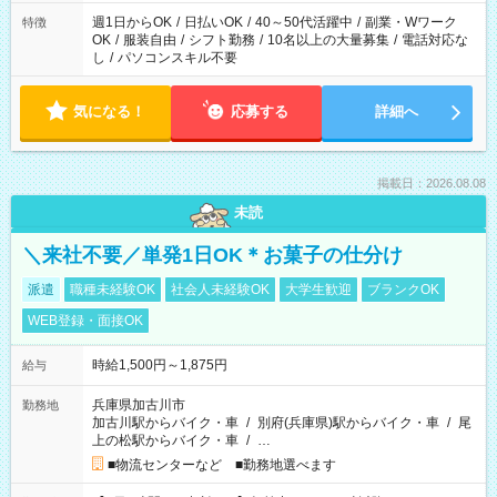
週1日からOK
/
日払いOK
/
40～50代活躍中
/
副業・Wワーク
特徴
OK
/
服装自由
/
シフト勤務
/
10名以上の大量募集
/
電話対応な
し
/
パソコンスキル不要
気になる！
応募する
詳細へ
掲載日：2026.08.08
未読
＼来社不要／単発1日OK＊お菓子の仕分け
派遣
職種未経験OK
社会人未経験OK
大学生歓迎
ブランクOK
WEB登録・面接OK
時給1,500円～1,875円
給与
兵庫県加古川市
勤務地
加古川駅からバイク・車
/
別府(兵庫県)駅からバイク・車
/
尾
上の松駅からバイク・車
/
…
■物流センターなど ■勤務地選べます