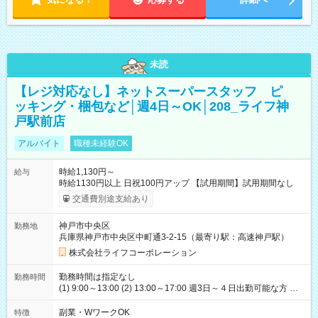
未読
【レジ対応なし】ネットスーパースタッフ ピ
ッキング・梱包など│週4日～OK│208_ライフ神
戸駅前店
アルバイト
職種未経験OK
時給1,130円～
給与
時給1130円以上 日祝100円アップ 【試用期間】試用期間なし
交通費別途支給あり
神戸市中央区
勤務地
兵庫県神戸市中央区中町通3-2-15（最寄り駅：高速神戸駅）
株式会社ライフコーポレーション
勤務時間は指定なし
勤務時間
(1) 9:00～13:00 (2) 13:00～17:00 週3日～４日出勤可能な方 月
水土日出勤可能な方歓迎！ 勤務日数等はご希望を伺います 勤務
時間も要相談いたします 上記時間帯以外をご希望の場合は、面
副業・WワークOK
特徴