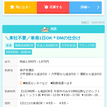
気になる！
応募する
詳細へ
掲載日：2026.08.09
未読
＼来社不要／単発1日OK＊DMの仕分け
派遣
職種未経験OK
社会人未経験OK
大学生歓迎
ブランクOK
WEB登録・面接OK
時給1,500円～1,875円
給与
神戸市灘区
勤務地
六甲道駅から徒歩5分
/
六甲駅から徒歩5分
/
灘駅から徒歩5分
/
…
■物流センターなど ■勤務地選べます
【1日3時間～も相談OK!】午前中のみや18時以降などのシフト
勤務時間
あり！ シフト例 ▼9:00～12:00 ▼9:00～17:00 ▼10:00～19:00
▼18:00～21:00
1日だけの単発OK！＃8月～ ＃9月～
期間