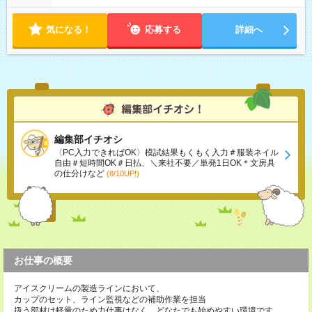
接にてご相談ください。
気になる！
応募する
詳細へ
編集部イチオシ
〈PC入力できればOK〉模試結果もくもく入力＃服装ネイル
自由＃短時間OK＃日払、＼来社不要／単発1日OK＊文房具
の仕分けなど
(8/10UP!)
お仕事の概要
アイスクリームの製造ラインにおいて、
カップのセット、ライン監視などの補助作業を担当
扱う部材は軽量のため力仕事はなく、どなたでも始めやすい環境です