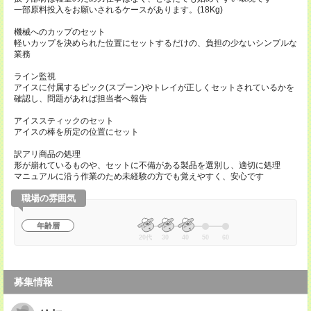
一部原料投入をお願いされるケースがあります。(18Kg)
機械へのカップのセット
軽いカップを決められた位置にセットするだけの、負担の少ないシンプルな
業務
ライン監視
アイスに付属するピック(スプーン)やトレイが正しくセットされているかを
確認し、問題があれば担当者へ報告
アイススティックのセット
アイスの棒を所定の位置にセット
訳アリ商品の処理
形が崩れているものや、セットに不備がある製品を選別し、適切に処理
マニュアルに沿う作業のため未経験の方でも覚えやすく、安心です
職場の雰囲気
年齢層
20代
30
40
50
60
募集情報