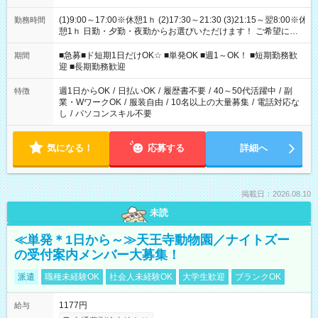
(1)9:00～17:00※休憩1ｈ (2)17:30～21:30 (3)21:15～翌8:00※休
勤務時間
憩1ｈ 日勤・夕勤・夜勤からお選びいただけます！ ご希望に合
わせて働けるお仕事です(*^^*) 【その他選べる勤務時間】 8-17
時/9-17時/9-18時/10-18時/11-21時/18-22時/20-翌4時/21-翌5
■急募■ド短期1日だけOK☆ ■単発OK ■週1～OK！ ■短期勤務歓
期間
時/22-翌6時/0-翌8時 ご自身のご都合で選んで頂ける完全自由シ
迎 ■長期勤務歓迎
フト！
週1日からOK
/
日払いOK
/
履歴書不要
/
40～50代活躍中
/
副
特徴
業・WワークOK
/
服装自由
/
10名以上の大量募集
/
電話対応な
し
/
パソコンスキル不要
気になる！
応募する
詳細へ
掲載日：2026.08.10
未読
≪単発＊1日から～≫天王寺動物園／ナイトズー
の受付案内メンバー大募集！
派遣
職種未経験OK
社会人未経験OK
大学生歓迎
ブランクOK
1177円
給与