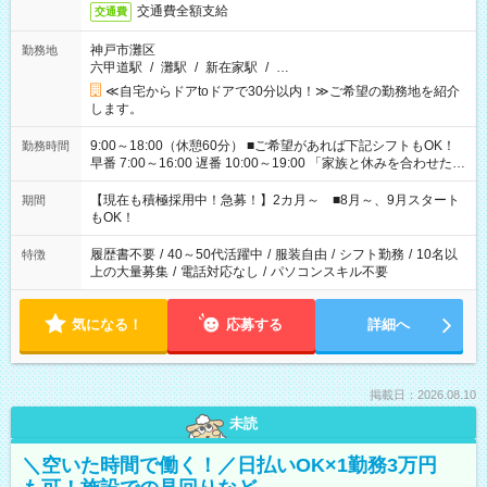
交通費全額支給
交通費
神戸市灘区
勤務地
六甲道駅
/
灘駅
/
新在家駅
/
…
≪自宅からドアtoドアで30分以内！≫ご希望の勤務地を紹介
します。
9:00～18:00（休憩60分） ■ご希望があれば下記シフトもOK！
勤務時間
早番 7:00～16:00 遅番 10:00～19:00 「家族と休みを合わせた
い」 「余裕を持って夕飯の準備がしたい」 「できれば残業はし
たくない」 など、ご希望を教えてくださいね。 ※Wワーク希望
【現在も積極採用中！急募！】2カ月～ ■8月～、9月スタート
期間
の方へ 今ご覧のお仕事で希望する勤務時間と、もう1つのお仕事
もOK！
の勤務時間。 合計で週40時間を超える場合は応募できません。
履歴書不要
/
40～50代活躍中
/
服装自由
/
シフト勤務
/
10名以
特徴
上の大量募集
/
電話対応なし
/
パソコンスキル不要
気になる！
応募する
詳細へ
掲載日：2026.08.10
未読
＼空いた時間で働く！／日払いOK×1勤務3万円