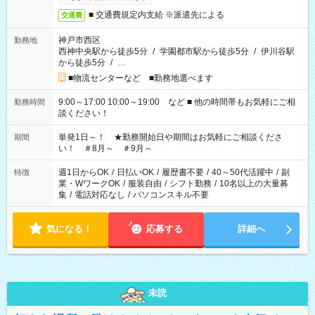
■ 交通費規定内支給 ※派遣先による
交通費
神戸市西区
勤務地
西神中央駅から徒歩5分
/
学園都市駅から徒歩5分
/
伊川谷駅
から徒歩5分
/
…
■物流センターなど ■勤務地選べます
9:00～17:00 10:00～19:00 など ■ 他の時間帯もお気軽にご相
勤務時間
談ください！
単発1日～！ ★勤務開始日や期間はお気軽にご相談くださ
期間
い！ ＃8月～ ＃9月～
週1日からOK
/
日払いOK
/
履歴書不要
/
40～50代活躍中
/
副
特徴
業・WワークOK
/
服装自由
/
シフト勤務
/
10名以上の大量募
集
/
電話対応なし
/
パソコンスキル不要
気になる！
応募する
詳細へ
未読