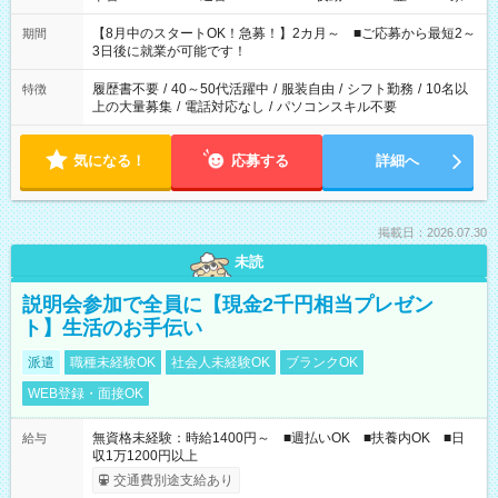
と休みを合わせたい」 「余裕を持って夕飯の準備がしたい」
「できれば残業はしたくない」 など、ご希望を教えてください
【8月中のスタートOK！急募！】2カ月～ ■ご応募から最短2～
期間
ね。 ※Wワーク希望の方へ 今ご覧のお仕事で希望する勤務時間
3日後に就業が可能です！
と、もう1つのお仕事の勤務時間。 合計で週40時間を超える場
合は応募できません。
履歴書不要
/
40～50代活躍中
/
服装自由
/
シフト勤務
/
10名以
特徴
上の大量募集
/
電話対応なし
/
パソコンスキル不要
気になる！
応募する
詳細へ
掲載日：2026.07.30
未読
説明会参加で全員に【現金2千円相当プレゼン
ト】生活のお手伝い
派遣
職種未経験OK
社会人未経験OK
ブランクOK
WEB登録・面接OK
無資格未経験：時給1400円～ ■週払いOK ■扶養内OK ■日
給与
収1万1200円以上
交通費別途支給あり