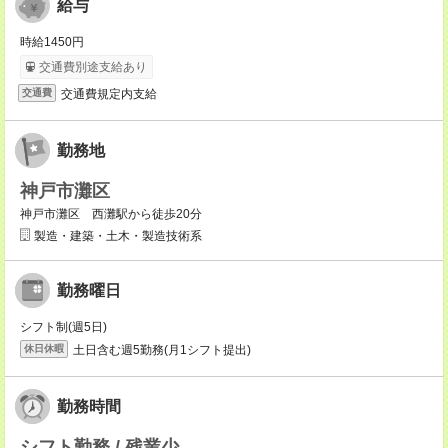
給与
時給1450円
交通費別途支給あり
交通費規定内支給
交通費
勤務地
神戸市灘区
神戸市灘区 西灘駅から徒歩20分
製造・建築・土木・製造技術系
勤務曜日
シフト制(週5日)
土日含む週5勤務(月1シフト提出)
休日休暇
勤務時間
シフト勤務 / 残業少