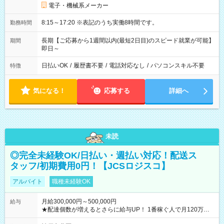
電子・機械系メーカー
8:15～17:20 ※表記のうち実働8時間です。
勤務時間
長期【ご応募から1週間以内(最短2日目)のスピード就業が可能】
期間
即日～
日払いOK
/
履歴書不要
/
電話対応なし
/
パソコンスキル不要
特徴
気になる！
応募する
詳細へ
未読
◎完全未経験OK/日払い・週払い対応！配送ス
タッフ/初期費用0円！【JCSロジスコ】
アルバイト
職種未経験OK
月給300,000円～500,000円
給与
★配達個数が増えるとさらに給与UP！ 1番稼ぐ人で月120万ほ
ど！ ・主要都市エリア 月収55万円／週5日稼働 月収65万~112