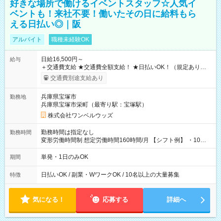
好きな場所で働けるイベントスタッフ☆人気イ
ベントも！来社不要！働いたその日に給料もら
える日払い◎｜阪
アルバイト
職種未経験OK
日給16,500円～
給与
＋交通費支給 ★交通費全額支給！ ★日払いOK！（規定あり） ┗
働いたその日に現金GET♪ お仕事後はコンビニATMから 日払
交通費別途支給あり
い分を引き落とせます！ 【試用期間】試用期間なし
兵庫県宝塚市
勤務地
兵庫県宝塚市栄町（最寄り駅：宝塚駅）
株式会社ワンベルウッズ
勤務時間は指定なし
勤務時間
変形労働時間制 想定労働時間160時間/月 【シフト例】 ・10：
00～20：00
単発・1日のみOK
期間
日払いOK / 副業・WワークOK / 10名以上の大量募集
特徴
気になる！
応募する
詳細へ