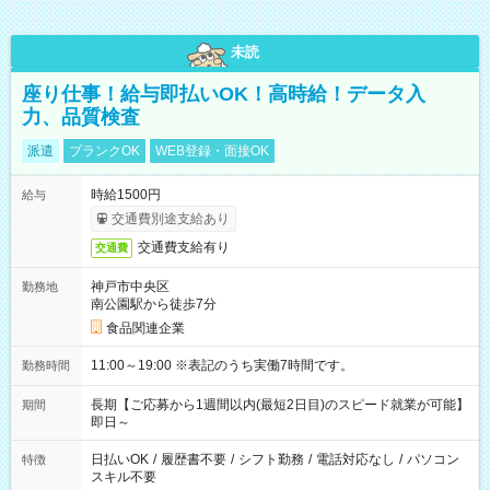
未読
座り仕事！給与即払いOK！高時給！データ入
力、品質検査
派遣
ブランクOK
WEB登録・面接OK
時給1500円
給与
交通費別途支給あり
交通費支給有り
交通費
神戸市中央区
勤務地
南公園駅から徒歩7分
食品関連企業
11:00～19:00 ※表記のうち実働7時間です。
勤務時間
長期【ご応募から1週間以内(最短2日目)のスピード就業が可能】
期間
即日～
日払いOK
/
履歴書不要
/
シフト勤務
/
電話対応なし
/
パソコン
特徴
スキル不要