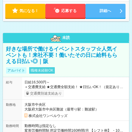
気になる！
応募する
詳細へ
未読
好きな場所で働けるイベントスタッフ☆人気イ
ベントも！来社不要！働いたその日に給料もら
える日払い◎｜阪
アルバイト
職種未経験OK
日給16,500円～
給与
＋交通費支給 ★交通費全額支給！ ★日払いOK！（規定あり） ┗
働いたその日に現金GET♪ お仕事後はコンビニATMから 日払
交通費別途支給あり
い分を引き落とせます！ 【試用期間】試用期間なし
大阪市中央区
勤務地
大阪府大阪市中央区難波（最寄り駅：難波駅）
株式会社ワンベルウッズ
勤務時間は指定なし
勤務時間
変形労働時間制 想定労働時間160時間/月 【シフト例】 ・10：