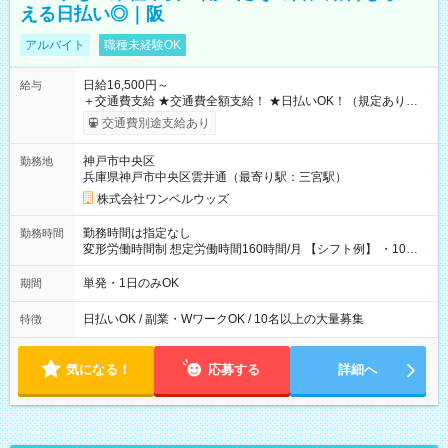
える日払い◎｜阪
アルバイト
職種未経験OK
日給16,500円～
給与
＋交通費支給 ★交通費全額支給！ ★日払いOK！（規定あり） ┗
働いたその日に現金GET♪ お仕事後はコンビニATMから 日払
交通費別途支給あり
い分を引き落とせます！ 【試用期間】試用期間なし
神戸市中央区
勤務地
兵庫県神戸市中央区雲井通（最寄り駅：三宮駅）
株式会社ワンベルウッズ
勤務時間は指定なし
勤務時間
変形労働時間制 想定労働時間160時間/月 【シフト例】 ・10：
00～20：00
単発・1日のみOK
期間
日払いOK / 副業・WワークOK / 10名以上の大量募集
特徴
気になる！
応募する
詳細へ