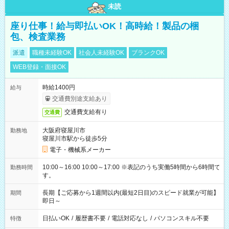
未読
座り仕事！給与即払いOK！高時給！製品の梱
包、検査業務
派遣
職種未経験OK
社会人未経験OK
ブランクOK
WEB登録・面接OK
時給1400円
給与
交通費別途支給あり
交通費支給有り
交通費
大阪府寝屋川市
勤務地
寝屋川市駅から徒歩5分
電子・機械系メーカー
10:00～16:00 10:00～17:00 ※表記のうち実働5時間から6時間で
勤務時間
す。
長期【ご応募から1週間以内(最短2日目)のスピード就業が可能】
期間
即日～
日払いOK
/
履歴書不要
/
電話対応なし
/
パソコンスキル不要
特徴