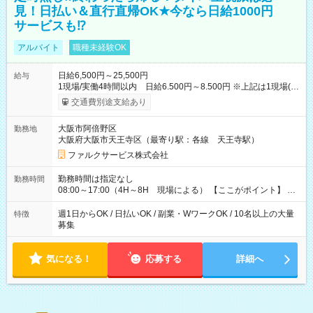
見！日払い＆直行直帰OK★今なら日給1000円
サービスも⁉
アルバイト
職種未経験OK
日給6,500円～25,500円
給与
1現場/実働4時間以内 日給6.500円～8.500円 ※上記は1現場(実
働4時間以内)あたりの給与です ※基本は1日あたり2現場(実働8
交通費別途支給あり
時間以内)をお任せします。その場合の支給額は日給1,3000円で
す ★研修期間20日間は「1現場/実働4時間以内 日給6.000円
大阪市阿倍野区
勤務地
～」ですが、今なら初出勤をした人は採用祝いで【日給+1.000
大阪府大阪市天王寺区（最寄り駅：各線 天王寺駅）
円】のボーナスが！★（その他待遇に変更ありません） 現場に
よっては早く終わることもあり！ その場合も給与金額は変わり
ファルクサービス株式会社
ません！ ≪給与例≫ ・週1日勤務 ㈪～㈮は本業のため㈯のみ
1現場/6.500×2現場＝日給13.000円×4日 ＝月給52.000円 ・週6
勤務時間は指定なし
勤務時間
日でレギュラー勤務(勤続1年) 1現場/7.200×2現場＝日給14.400
08:00～17:00（4H～8H 現場による） 【ここがポイント】 ◆
円×24日 ＝月給345.600円 ☆さらに「3現場の日」「夜勤に出
給与の日給保障あり！ 「4時間の現場」が「1時間」で終わった
る」などをして月に40万以上を稼ぐ人も☆ ◆支払い方法：日払
時も給料変わらず！ 「4時間の現場」のお給料をお支払いします
週1日からOK / 日払いOK / 副業・WワークOK / 10名以上の大量
特徴
い・週払い・月3回払いが選択可能 【試用期間】試用期間なし
♪ 1日にたくさんの現場をこなせば、高収入を実現可能！
募集
気になる！
応募する
詳細へ