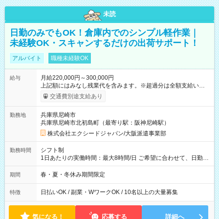
未読
日勤のみでもOK！倉庫内でのシンプル軽作業｜
未経験OK・スキャンするだけの出荷サポート！
アルバイト
職種未経験OK
月給220,000円～300,000円
給与
上記額にはみなし残業代を含みます。※超過分は全額支給いたし
ます。 みなし残業代 15,875円 以上／月 みなし残業時間 10時間
交通費別途支給あり
／月 【 各種手当 】 ■交通費支給（全額支給） 【 試用期間 】
試用期間は2ヶ月です その他、給与・待遇の変更はありません
兵庫県尼崎市
勤務地
【試用期間】試用期間あり 試用期間の長さ：2ヶ月 雇用形態、
兵庫県尼崎市北初島町（最寄り駅：阪神尼崎駅）
給与は本採用時と同じです。 ※スムーズな選考のため、お電話
番号のご入力は必須となっております。未記入の場合は応募が
株式会社エクシードジャパン/大阪派遣事業部
無効となる可能性がございます。
シフト制
勤務時間
1日あたりの実働時間：最大8時間/日 ご希望に合わせて、日勤・
夜勤のいずれかを選べます！ 日勤：10:00～19:00（実働8時
間・休憩1時間） 夜勤：21:00～6:00 または 22:00～7:00（実働
春・夏・冬休み期間限定
期間
8時間・休憩1時間）
日払いOK / 副業・WワークOK / 10名以上の大量募集
特徴
気になる！
応募する
詳細へ