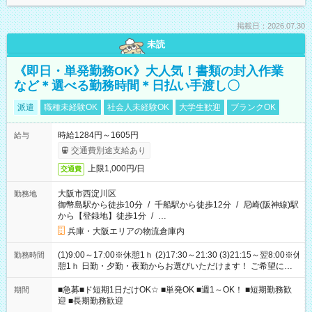
掲載日：2026.07.30
未読
《即日・単発勤務OK》大人気！書類の封入作業
など＊選べる勤務時間＊日払い手渡し〇
派遣
職種未経験OK
社会人未経験OK
大学生歓迎
ブランクOK
時給1284円～1605円
給与
交通費別途支給あり
上限1,000円/日
交通費
大阪市西淀川区
勤務地
御幣島駅から徒歩10分
/
千船駅から徒歩12分
/
尼崎(阪神線)駅
から【登録地】徒歩1分
/
…
兵庫・大阪エリアの物流倉庫内
(1)9:00～17:00※休憩1ｈ (2)17:30～21:30 (3)21:15～翌8:00※休
勤務時間
憩1ｈ 日勤・夕勤・夜勤からお選びいただけます！ ご希望に合
わせて働けるお仕事です(*^^*) 【その他選べる勤務時間】 8-17
時/9-17時/9-18時/10-18時/11-21時/18-22時/20-翌4時/21-翌5
■急募■ド短期1日だけOK☆ ■単発OK ■週1～OK！ ■短期勤務歓
期間
時/22-翌6時/0-翌8時 ご自身のご都合で選んで頂ける完全自由シ
迎 ■長期勤務歓迎
フト！