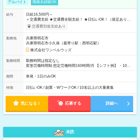
アルバイト
職種未経験OK
日給16,500円～
給与
＋交通費支給 ★交通費全額支給！ ★日払いOK！（規定あり） ┗
働いたその日に現金GET♪ お仕事後はコンビニATMから 日払
交通費別途支給あり
い分を引き落とせます！ 【試用期間】試用期間なし
兵庫県明石市
勤務地
兵庫県明石市小久保（最寄り駅：西明石駅）
株式会社ワンベルウッズ
勤務時間は指定なし
勤務時間
変形労働時間制 想定労働時間160時間/月 【シフト例】 ・10：
00～20：00
単発・1日のみOK
期間
日払いOK / 副業・WワークOK / 10名以上の大量募集
特徴
気になる！
応募する
詳細へ
未読