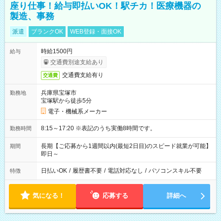
座り仕事！給与即払いOK！駅チカ！医療機器の
製造、事務
派遣
ブランクOK
WEB登録・面接OK
時給1500円
給与
交通費別途支給あり
交通費支給有り
交通費
兵庫県宝塚市
勤務地
宝塚駅から徒歩5分
電子・機械系メーカー
8:15～17:20 ※表記のうち実働8時間です。
勤務時間
長期【ご応募から1週間以内(最短2日目)のスピード就業が可能】
期間
即日～
日払いOK
/
履歴書不要
/
電話対応なし
/
パソコンスキル不要
特徴
気になる！
応募する
詳細へ