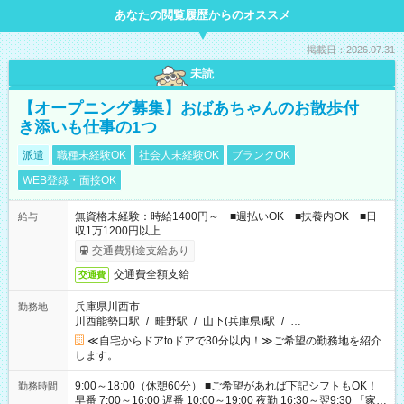
あなたの閲覧履歴からのオススメ
掲載日：2026.07.31
未読
【オープニング募集】おばあちゃんのお散歩付
き添いも仕事の1つ
派遣
職種未経験OK
社会人未経験OK
ブランクOK
WEB登録・面接OK
無資格未経験：時給1400円～ ■週払いOK ■扶養内OK ■日
給与
収1万1200円以上
交通費別途支給あり
交通費全額支給
交通費
兵庫県川西市
勤務地
川西能勢口駅
/
畦野駅
/
山下(兵庫県)駅
/
…
≪自宅からドアtoドアで30分以内！≫ご希望の勤務地を紹介
します。
9:00～18:00（休憩60分） ■ご希望があれば下記シフトもOK！
勤務時間
早番 7:00～16:00 遅番 10:00～19:00 夜勤 16:30～翌9:30 「家族