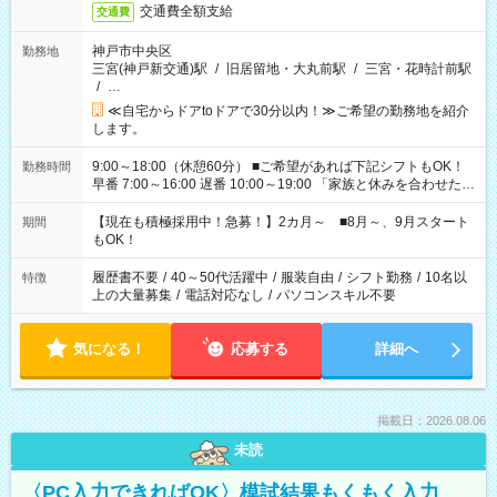
交通費全額支給
交通費
神戸市中央区
勤務地
三宮(神戸新交通)駅
/
旧居留地・大丸前駅
/
三宮・花時計前駅
/
…
≪自宅からドアtoドアで30分以内！≫ご希望の勤務地を紹介
します。
9:00～18:00（休憩60分） ■ご希望があれば下記シフトもOK！
勤務時間
早番 7:00～16:00 遅番 10:00～19:00 「家族と休みを合わせた
い」 「余裕を持って夕飯の準備がしたい」 「できれば残業はし
たくない」 など、ご希望を教えてくださいね。 ※Wワーク希望
【現在も積極採用中！急募！】2カ月～ ■8月～、9月スタート
期間
の方へ 今ご覧のお仕事で希望する勤務時間と、もう1つのお仕事
もOK！
の勤務時間。 合計で週40時間を超える場合は応募できません。
履歴書不要
/
40～50代活躍中
/
服装自由
/
シフト勤務
/
10名以
特徴
上の大量募集
/
電話対応なし
/
パソコンスキル不要
気になる！
応募する
詳細へ
掲載日：2026.08.06
未読
〈PC入力できればOK〉模試結果もくもく入力