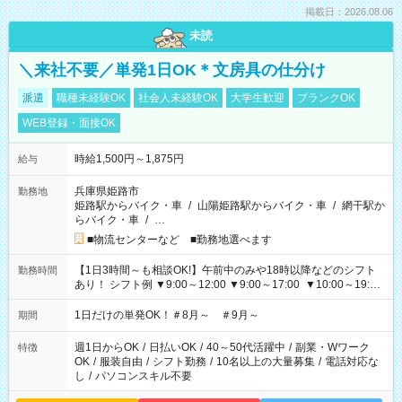
掲載日：2026.08.06
未読
＼来社不要／単発1日OK＊文房具の仕分け
派遣
職種未経験OK
社会人未経験OK
大学生歓迎
ブランクOK
WEB登録・面接OK
時給1,500円～1,875円
給与
兵庫県姫路市
勤務地
姫路駅からバイク・車
/
山陽姫路駅からバイク・車
/
網干駅か
らバイク・車
/
…
■物流センターなど ■勤務地選べます
【1日3時間～も相談OK!】午前中のみや18時以降などのシフト
勤務時間
あり！ シフト例 ▼9:00～12:00 ▼9:00～17:00 ▼10:00～19:00
▼18:00～21:00
1日だけの単発OK！＃8月～ ＃9月～
期間
週1日からOK
/
日払いOK
/
40～50代活躍中
/
副業・Wワーク
特徴
OK
/
服装自由
/
シフト勤務
/
10名以上の大量募集
/
電話対応な
し
/
パソコンスキル不要