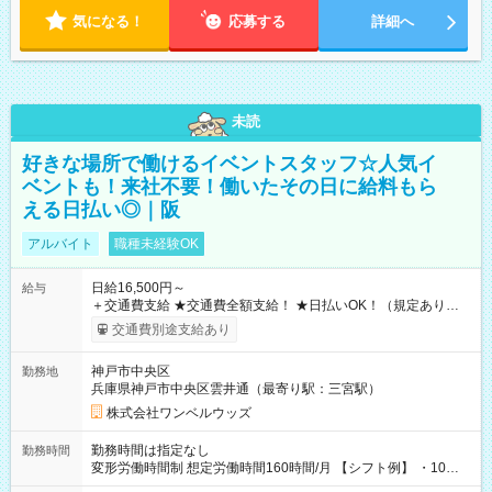
気になる！
応募する
詳細へ
未読
好きな場所で働けるイベントスタッフ☆人気イ
ベントも！来社不要！働いたその日に給料もら
える日払い◎｜阪
アルバイト
職種未経験OK
日給16,500円～
給与
＋交通費支給 ★交通費全額支給！ ★日払いOK！（規定あり） ┗
働いたその日に現金GET♪ お仕事後はコンビニATMから 日払
交通費別途支給あり
い分を引き落とせます！ 【試用期間】試用期間なし
神戸市中央区
勤務地
兵庫県神戸市中央区雲井通（最寄り駅：三宮駅）
株式会社ワンベルウッズ
勤務時間は指定なし
勤務時間
変形労働時間制 想定労働時間160時間/月 【シフト例】 ・10：
00～20：00