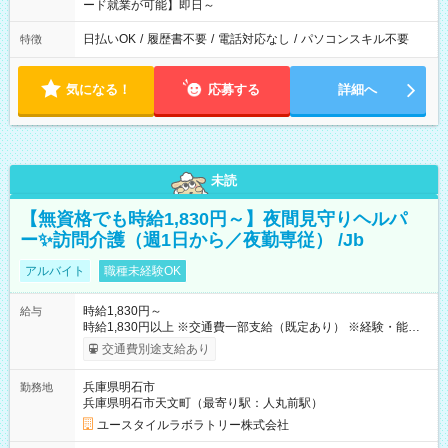
ード就業が可能】即日～
日払いOK
/
履歴書不要
/
電話対応なし
/
パソコンスキル不要
特徴
気になる！
応募する
詳細へ
未読
【無資格でも時給1,830円～】夜間見守りヘルパ
ー✨訪問介護（週1日から／夜勤専従） /Jb
アルバイト
職種未経験OK
時給1,830円～
給与
時給1,830円以上 ※交通費一部支給（既定あり） ※経験・能力を
考慮して決定します 【収入例】 週1回勤務の場合：1,830円×8時
交通費別途支給あり
間×4回=5万8,560円 週3回勤務の場合：1,830円×8時間×12回
=17万5,680円 【試用期間】試用期間あり 試用期間の長さ：2ヶ
兵庫県明石市
勤務地
月 ※ 雇用形態と給与に、本採用時と異なる部分があります。 雇
兵庫県明石市天文町（最寄り駅：人丸前駅）
用形態：本採用時と同じです。 給与：時給 1,550円以上
ユースタイルラボラトリー株式会社