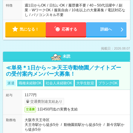
週1日からOK
/
日払いOK
/
履歴書不要
/
40～50代活躍中
/
副
特徴
業・WワークOK
/
服装自由
/
10名以上の大量募集
/
電話対応な
し
/
パソコンスキル不要
気になる！
応募する
詳細へ
掲載日：2026.08.07
未読
≪単発＊1日から～≫天王寺動物園／ナイトズー
の受付案内メンバー大募集！
派遣
職種未経験OK
社会人未経験OK
大学生歓迎
ブランクOK
1177円
給与
交通費別途支給あり
1日450円迄の実費を支給
交通費
大阪市天王寺区
勤務地
天王寺駅から徒歩5分
/
動物園前駅から徒歩5分
/
新今宮駅か
ら徒歩5分