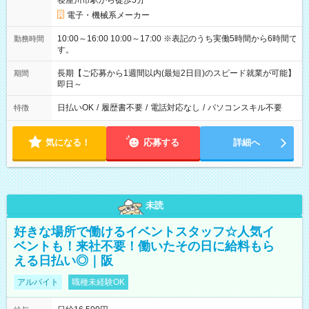
寝屋川市駅から徒歩5分
電子・機械系メーカー
10:00～16:00 10:00～17:00 ※表記のうち実働5時間から6時間で
勤務時間
す。
長期【ご応募から1週間以内(最短2日目)のスピード就業が可能】
期間
即日～
日払いOK
/
履歴書不要
/
電話対応なし
/
パソコンスキル不要
特徴
気になる！
応募する
詳細へ
未読
好きな場所で働けるイベントスタッフ☆人気イ
ベントも！来社不要！働いたその日に給料もら
える日払い◎｜阪
アルバイト
職種未経験OK