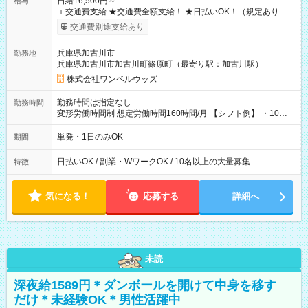
日給16,500円～
給与
＋交通費支給 ★交通費全額支給！ ★日払いOK！（規定あり） ┗
働いたその日に現金GET♪ お仕事後はコンビニATMから 日払
交通費別途支給あり
い分を引き落とせます！ 【試用期間】試用期間なし
兵庫県加古川市
勤務地
兵庫県加古川市加古川町篠原町（最寄り駅：加古川駅）
株式会社ワンベルウッズ
勤務時間は指定なし
勤務時間
変形労働時間制 想定労働時間160時間/月 【シフト例】 ・10：
00～20：00
単発・1日のみOK
期間
日払いOK / 副業・WワークOK / 10名以上の大量募集
特徴
気になる！
応募する
詳細へ
未読
深夜給1589円＊ダンボールを開けて中身を移す
だけ＊未経験OK＊男性活躍中