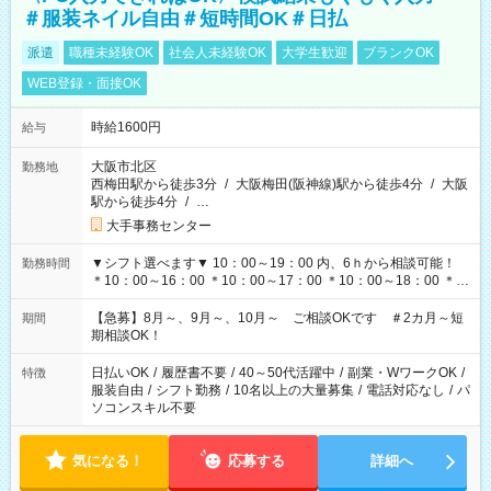
＃服装ネイル自由＃短時間OK＃日払
派遣
職種未経験OK
社会人未経験OK
大学生歓迎
ブランクOK
WEB登録・面接OK
時給1600円
給与
大阪市北区
勤務地
西梅田駅から徒歩3分
/
大阪梅田(阪神線)駅から徒歩4分
/
大阪
駅から徒歩4分
/
…
大手事務センター
▼シフト選べます▼ 10：00～19：00 内、6ｈから相談可能！
勤務時間
＊10：00～16：00 ＊10：00～17：00 ＊10：00～18：00 ＊
11：00～19：00 ＊12：00～19：00 ＊13：00～19：00
【急募】8月～、9月～、10月～ ご相談OKです ＃2カ月～短
期間
期相談OK！
日払いOK
/
履歴書不要
/
40～50代活躍中
/
副業・WワークOK
/
特徴
服装自由
/
シフト勤務
/
10名以上の大量募集
/
電話対応なし
/
パ
ソコンスキル不要
気になる！
応募する
詳細へ