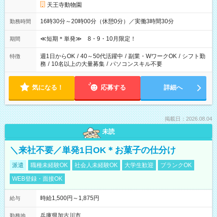
天王寺動物園
16時30分～20時00分（休憩0分）／実働3時間30分
勤務時間
≪短期＊単発≫ 8・9・10月限定！
期間
週1日からOK
/
40～50代活躍中
/
副業・WワークOK
/
シフト勤
特徴
務
/
10名以上の大量募集
/
パソコンスキル不要
気になる！
応募する
詳細へ
掲載日：2026.08.04
未読
＼来社不要／単発1日OK＊お菓子の仕分け
派遣
職種未経験OK
社会人未経験OK
大学生歓迎
ブランクOK
WEB登録・面接OK
時給1,500円～1,875円
給与
兵庫県加古川市
勤務地