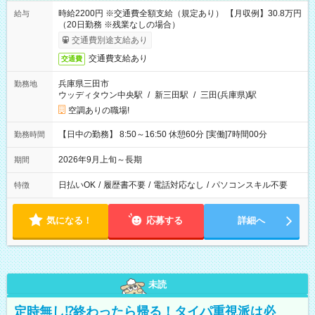
時給2200円 ※交通費全額支給（規定あり） 【月収例】30.8万円
給与
（20日勤務 ※残業なしの場合）
交通費別途支給あり
交通費支給あり
交通費
兵庫県三田市
勤務地
ウッディタウン中央駅
/
新三田駅
/
三田(兵庫県)駅
空調ありの職場!
【日中の勤務】 8:50～16:50 休憩60分 [実働]7時間00分
勤務時間
2026年9月上旬～長期
期間
日払いOK
/
履歴書不要
/
電話対応なし
/
パソコンスキル不要
特徴
気になる！
応募する
詳細へ
未読
定時無し⁉終わったら帰る！タイパ重視派は必