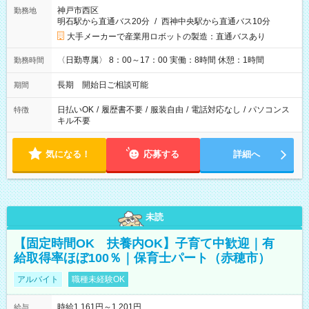
神戸市西区
勤務地
明石駅から直通バス20分
/
西神中央駅から直通バス10分
大手メーカーで産業用ロボットの製造：直通バスあり
〈日勤専属〉 8：00～17：00 実働：8時間 休憩：1時間
勤務時間
長期 開始日ご相談可能
期間
日払いOK
/
履歴書不要
/
服装自由
/
電話対応なし
/
パソコンス
特徴
キル不要
気になる！
応募する
詳細へ
未読
【固定時間OK 扶養内OK】子育て中歓迎｜有
給取得率ほぼ100％｜保育士パート（赤穂市）
アルバイト
職種未経験OK
時給1,161円～1,201円
給与