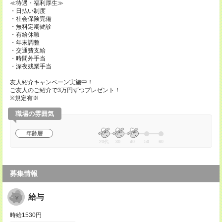
≪待遇・福利厚生≫
・日払い制度
・社会保険完備
・無料定期健診
・有給休暇
・年末調整
・交通費支給
・時間外手当
・深夜残業手当
友人紹介キャンペーン実施中！
ご友人のご紹介で3万円ずつプレゼント！
※規定有※
職場の雰囲気
年齢層
20代
30
40
50
60
募集情報
給与
時給1530円