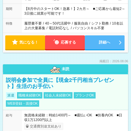
と休みを合わせたい」 「余裕を持って夕飯の準備がしたい」
「できれば残業はしたくない」 など、ご希望を教えてください
【8月中のスタートOK！急募！】2カ月～ ■ご応募から最短2～
期間
ね。 ※Wワーク希望の方へ 今ご覧のお仕事で希望する勤務時間
3日後に就業が可能です！
と、もう1つのお仕事の勤務時間。 合計で週40時間を超える場
合は応募できません。
履歴書不要
/
40～50代活躍中
/
服装自由
/
シフト勤務
/
10名以
特徴
上の大量募集
/
電話対応なし
/
パソコンスキル不要
気になる！
応募する
詳細へ
掲載日：2026.08.06
未読
説明会参加で全員に【現金2千円相当プレゼン
ト】生活のお手伝い
派遣
職種未経験OK
社会人未経験OK
ブランクOK
WEB登録・面接OK
無資格未経験：時給1400円～ ■週払いOK ■扶養内OK ■日
給与
収1万1200円以上
交通費別途支給あり