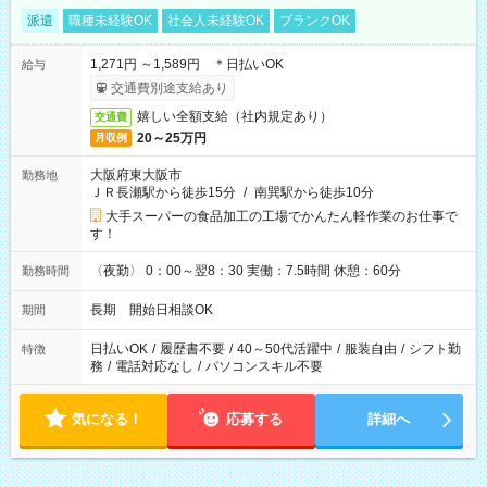
派遣
職種未経験OK
社会人未経験OK
ブランクOK
1,271円 ～1,589円 ＊日払いOK
給与
交通費別途支給あり
嬉しい全額支給（社内規定あり）
交通費
20～25万円
月収例
大阪府東大阪市
勤務地
ＪＲ長瀬駅から徒歩15分
/
南巽駅から徒歩10分
大手スーパーの食品加工の工場でかんたん軽作業のお仕事で
す！
〈夜勤〉 0：00～翌8：30 実働：7.5時間 休憩：60分
勤務時間
長期 開始日相談OK
期間
日払いOK
/
履歴書不要
/
40～50代活躍中
/
服装自由
/
シフト勤
特徴
務
/
電話対応なし
/
パソコンスキル不要
気になる！
応募する
詳細へ