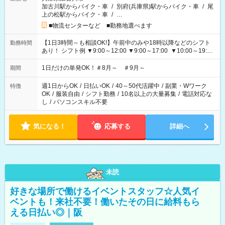
加古川駅からバイク・車
/
別府(兵庫県)駅からバイク・車
/
尾
上の松駅からバイク・車
/
…
■物流センターなど ■勤務地選べます
【1日3時間～も相談OK!】午前中のみや18時以降などのシフト
勤務時間
あり！ シフト例 ▼9:00～12:00 ▼9:00～17:00 ▼10:00～19:00
▼18:00～21:00
1日だけの単発OK！＃8月～ ＃9月～
期間
週1日からOK
/
日払いOK
/
40～50代活躍中
/
副業・Wワーク
特徴
OK
/
服装自由
/
シフト勤務
/
10名以上の大量募集
/
電話対応な
し
/
パソコンスキル不要
気になる！
応募する
詳細へ
未読
好きな場所で働けるイベントスタッフ☆人気イ
ベントも！来社不要！働いたその日に給料もら
える日払い◎｜阪