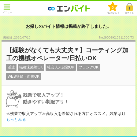
0
メニュー
気になる！
ログイン
お探しのバイト情報は掲載が終了しました。
掲載日 :2026
/
07
/
15
No.SCOSK15211500-T3
【経験がなくても大丈夫＊】コーティング加
工の機械オペレーター/日払いOK
派遣
職種未経験OK
社会人未経験OK
ブランクOK
WEB登録・面接OK
残業で収入アップ！
動きやすい制服アリ！
≪残業で収入アップ≫高収入を希望される方にオススメ。残業は月
...
もっとみる