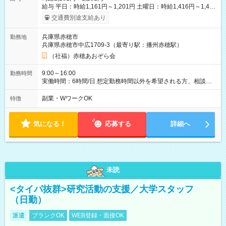
給与 平日：時給1,161円～1,201円 土曜日：時給1,416円～1,451
円 経験や前歴を考慮して決定します。 ・賞与年2回、計0.5か月
交通費別途支給あり
分〔前年度実績〕 ・昇給年1回 ・交通費月額15,000円まで支給
・社会保険 法定通り 給与・勤務条件は正式求人票の内容に合わ
兵庫県赤穂市
勤務地
せています。 【試用期間】試用期間あり 試用期間の長さ：3ヶ
兵庫県赤穂市中広1709-3（最寄り駅：播州赤穂駅）
月 雇用形態、給与は本採用時と同じです。
（社福）赤穂あおぞら会
9:00～16:00
勤務時間
実働時間：6時間/日 想定勤務時間以外を希望される方、相談に
応じます。 休憩 1時間 残業ほぼなし 土曜日出勤は厚待遇 週2
～5日 扶養内でも大丈夫
副業・WワークOK
特徴
気になる！
応募する
詳細へ
未読
<タイパ抜群>研究活動の支援／大学スタッフ
（日勤）
派遣
ブランクOK
WEB登録・面接OK