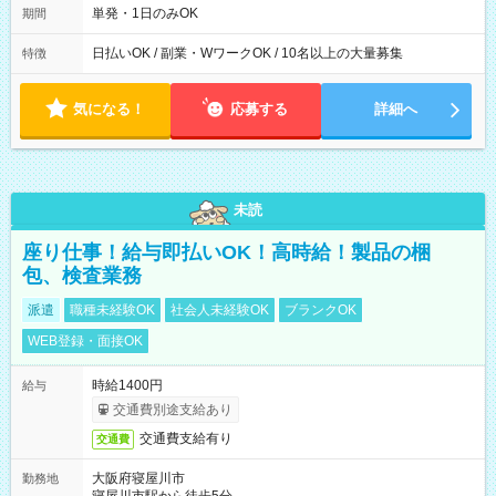
単発・1日のみOK
期間
日払いOK / 副業・WワークOK / 10名以上の大量募集
特徴
気になる！
応募する
詳細へ
未読
座り仕事！給与即払いOK！高時給！製品の梱
包、検査業務
派遣
職種未経験OK
社会人未経験OK
ブランクOK
WEB登録・面接OK
時給1400円
給与
交通費別途支給あり
交通費支給有り
交通費
大阪府寝屋川市
勤務地