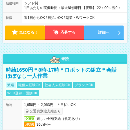
シフト制
勤務時間
1日あたりの実働時間：最大8時間/日 【夜勤】 22：00～翌9：
00 ※週1日～OK ／ 夜勤専従 ＊＊ 勤務時間例 ＊＊ ■22時か
ら翌7時 ■23時から翌8時 ■24時から翌9時 など ※上記の時間
週1日からOK / 日払いOK / 副業・WワークOK
特徴
内で8時間勤務（休憩1時間）ご利用者様により、時間は異なり
ます。 ※曜日固定（毎週同じ曜日での勤務となります）
気になる！
応募する
詳細へ
未読
時給1650円＊8時-17時＊ロボットの組立＊会話
ほぼなし一人作業
派遣
職種未経験OK
社会人未経験OK
ブランクOK
WEB登録・面接OK
1,650円 ～2,063円 ＊日払いOK
給与
交通費別途支給あり
嬉しい全額支給（規定あり）
交通費
30万円～
月収例