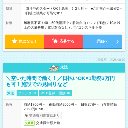
と休みを合わせたい」 「余裕を持って夕飯の準備がしたい」
「できれば残業はしたくない」 など、ご希望を教えてください
【8月中のスタートOK！急募！】2カ月～ ■ご応募から最短2～
期間
ね。 ※Wワーク希望の方へ 今ご覧のお仕事で希望する勤務時間
3日後に就業が可能です！
と、もう1つのお仕事の勤務時間。 合計で週40時間を超える場
合は応募できません。
履歴書不要
/
40～50代活躍中
/
服装自由
/
シフト勤務
/
10名以
特徴
上の大量募集
/
電話対応なし
/
パソコンスキル不要
気になる！
応募する
詳細へ
掲載日：2026.08.10
未読
＼空いた時間で働く！／日払いOK×1勤務3万円
も可！施設での見回りなど
派遣
ブランクOK
WEB登録・面接OK
時給1700円～ 夜勤時給2060円～ 日収3万円～（夜勤時給
給与
2060円×15h）
交通費別途支給あり
交通費全額支給
交通費