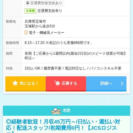
交通費別途支給あり
交通費支給有り
交通費
兵庫県宝塚市
勤務地
宝塚駅から徒歩5分
電子・機械系メーカー
8:15～17:20 ※表記のうち実働8時間です。
勤務時間
長期【ご応募から1週間以内(最短2日目)のスピード就業が可能】
期間
即日～
日払いOK
/
履歴書不要
/
電話対応なし
/
パソコンスキル不要
特徴
気になる！
応募する
詳細へ
未読
◎経験者歓迎！月収45万円～/日払い・週払い対
応！配送スタッフ/初期費用0円！【JCSロジス