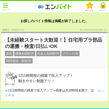
0
メニュー
気になる！
ログイン
お探しのバイト情報は掲載が終了しました。
掲載日 :2026
/
07
/
13
No.SCOSK8201280-T2
【未経験スタート大歓迎！】住宅用プラ部品
の運搬・検査/日払いOK
派遣
職種未経験OK
社会人未経験OK
ブランクOK
WEB登録・面接OK
1日1時間程の残業で収入アップ！
動きやすい制服アリ！
≪1日1時間程の残業で収入アップ≫残業は月20時間未満で、ほ
...もっ
とみる