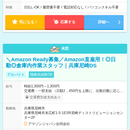
日払いOK
/
履歴書不要
/
電話対応なし
/
パソコンスキル不要
特徴
気になる！
応募する
詳細へ
未読
＼Amazon Ready募集／Amazon直雇用！◎日
勤◎倉庫内作業スタッフ｜兵庫尼崎DS
アルバイト
職種未経験OK
時給1,300円～1,300円
給与
交通費：一部支給 （日額2，450円を上限に、出勤日数に応じて
実費支給） ※22:00～翌5:00までは時給25%UP！ ■給与前払い
交通費別途支給あり
制度あり ※前払い額の上限あり、手数料無料（Amazon負担）
そのほか所定の条件が適用されます 【試用期間】試用期間なし
兵庫県尼崎市
勤務地
兵庫県尼崎市末広町1-5-1ESR尼崎ディストリビューションセン
ター2F
アマゾンジャパン合同会社