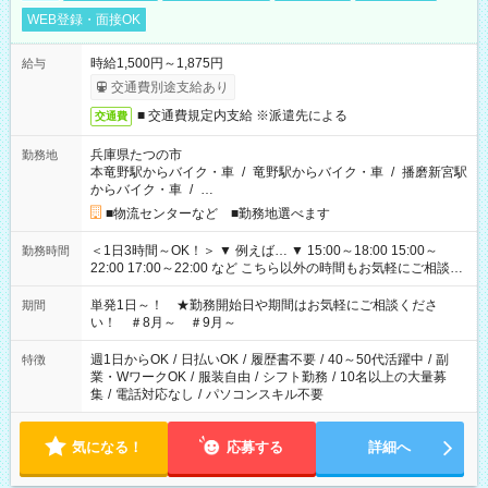
WEB登録・面接OK
時給1,500円～1,875円
給与
交通費別途支給あり
■ 交通費規定内支給 ※派遣先による
交通費
兵庫県たつの市
勤務地
本竜野駅からバイク・車
/
竜野駅からバイク・車
/
播磨新宮駅
からバイク・車
/
…
■物流センターなど ■勤務地選べます
＜1日3時間～OK！＞ ▼ 例えば… ▼ 15:00～18:00 15:00～
勤務時間
22:00 17:00～22:00 など こちら以外の時間もお気軽にご相談く
ださい！
単発1日～！ ★勤務開始日や期間はお気軽にご相談くださ
期間
い！ ＃8月～ ＃9月～
週1日からOK
/
日払いOK
/
履歴書不要
/
40～50代活躍中
/
副
特徴
業・WワークOK
/
服装自由
/
シフト勤務
/
10名以上の大量募
集
/
電話対応なし
/
パソコンスキル不要
気になる！
応募する
詳細へ