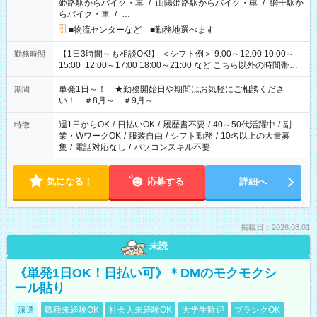
姫路駅からバイク・車
/
山陽姫路駅からバイク・車
/
網干駅か
らバイク・車
/
…
■物流センターなど ■勤務地選べます
【1日3時間～も相談OK!】 ＜シフト例＞ 9:00～12:00 10:00～
勤務時間
15:00 12:00～17:00 18:00～21:00 など こちら以外の時間帯も
お気軽にご相談ください！
単発1日～！ ★勤務開始日や期間はお気軽にご相談くださ
期間
い！ ＃8月～ ＃9月～
週1日からOK
/
日払いOK
/
履歴書不要
/
40～50代活躍中
/
副
特徴
業・WワークOK
/
服装自由
/
シフト勤務
/
10名以上の大量募
集
/
電話対応なし
/
パソコンスキル不要
気になる！
応募する
詳細へ
掲載日：2026.08.01
未読
《単発1日OK！日払い可》＊DMのモクモクシ
ール貼り
派遣
職種未経験OK
社会人未経験OK
大学生歓迎
ブランクOK