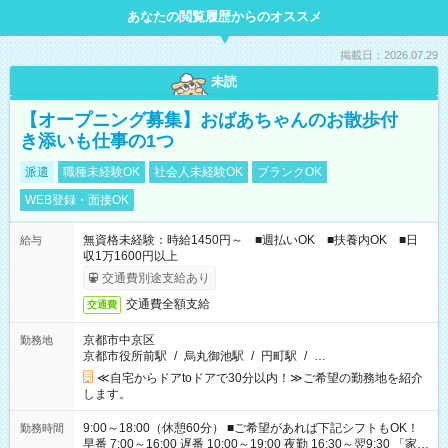
あなたの閲覧履歴からのオススメ
掲載日：2026.07.29
未読
【オープニング募集】おばあちゃんのお散歩付
き添いも仕事の1つ
派遣
職種未経験OK
社会人未経験OK
ブランクOK
WEB登録・面接OK
無資格未経験：時給1450円～ ■週払いOK ■扶養内OK ■日
給与
収1万1600円以上
交通費別途支給あり
交通費全額支給
交通費
京都市中京区
勤務地
京都市役所前駅
/
烏丸御池駅
/
円町駅
/
…
≪自宅からドアtoドアで30分以内！≫ご希望の勤務地を紹介
します。
9:00～18:00（休憩60分） ■ご希望があれば下記シフトもOK！
勤務時間
早番 7:00～16:00 遅番 10:00～19:00 夜勤 16:30～翌9:30 「家族