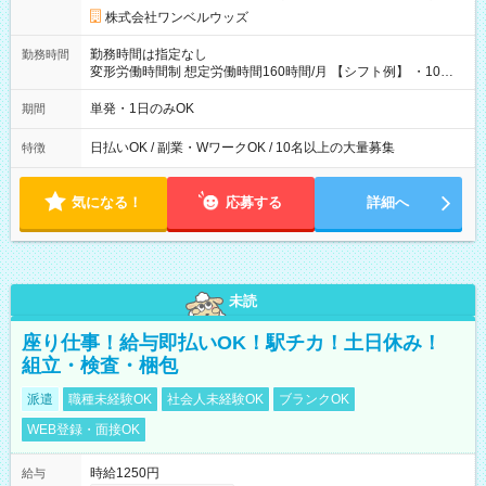
株式会社ワンベルウッズ
勤務時間は指定なし
勤務時間
変形労働時間制 想定労働時間160時間/月 【シフト例】 ・10：
00～20：00
単発・1日のみOK
期間
日払いOK / 副業・WワークOK / 10名以上の大量募集
特徴
気になる！
応募する
詳細へ
未読
座り仕事！給与即払いOK！駅チカ！土日休み！
組立・検査・梱包
派遣
職種未経験OK
社会人未経験OK
ブランクOK
WEB登録・面接OK
時給1250円
給与