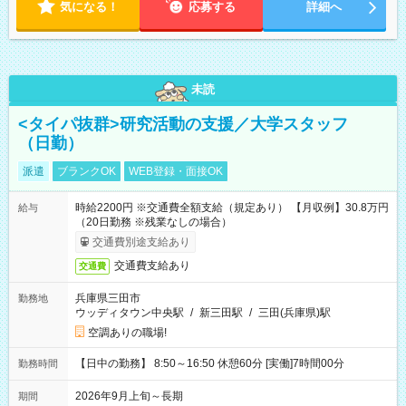
気になる！
応募する
詳細へ
未読
<タイパ抜群>研究活動の支援／大学スタッフ
（日勤）
派遣
ブランクOK
WEB登録・面接OK
時給2200円 ※交通費全額支給（規定あり） 【月収例】30.8万円
給与
（20日勤務 ※残業なしの場合）
交通費別途支給あり
交通費支給あり
交通費
兵庫県三田市
勤務地
ウッディタウン中央駅
/
新三田駅
/
三田(兵庫県)駅
空調ありの職場!
【日中の勤務】 8:50～16:50 休憩60分 [実働]7時間00分
勤務時間
2026年9月上旬～長期
期間