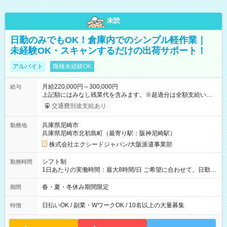
未読
日勤のみでもOK！倉庫内でのシンプル軽作業｜
未経験OK・スキャンするだけの出荷サポート！
アルバイト
職種未経験OK
月給220,000円～300,000円
給与
上記額にはみなし残業代を含みます。※超過分は全額支給いたし
ます。 みなし残業代 15,875円 以上／月 みなし残業時間 10時間
交通費別途支給あり
／月 【 各種手当 】 ■交通費支給（全額支給） 【 試用期間 】
試用期間は2ヶ月です その他、給与・待遇の変更はありません
兵庫県尼崎市
勤務地
【試用期間】試用期間あり 試用期間の長さ：2ヶ月 雇用形態、
兵庫県尼崎市北初島町（最寄り駅：阪神尼崎駅）
給与は本採用時と同じです。 ※スムーズな選考のため、お電話
番号のご入力は必須となっております。未記入の場合は応募が
株式会社エクシードジャパン/大阪派遣事業部
無効となる可能性がございます。
シフト制
勤務時間
1日あたりの実働時間：最大8時間/日 ご希望に合わせて、日勤・
夜勤のいずれかを選べます！ 日勤：10:00～19:00（実働8時
間・休憩1時間） 夜勤：21:00～6:00 または 22:00～7:00（実働
春・夏・冬休み期間限定
期間
8時間・休憩1時間）
日払いOK / 副業・WワークOK / 10名以上の大量募集
特徴