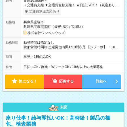
日給16,500円～
給与
＋交通費支給 ★交通費全額支給！ ★日払いOK！（規定あり） ┗
働いたその日に現金GET♪ お仕事後はコンビニATMから 日払
交通費別途支給あり
い分を引き落とせます！ 【試用期間】試用期間なし
兵庫県宝塚市
勤務地
兵庫県宝塚市栄町（最寄り駅：宝塚駅）
株式会社ワンベルウッズ
勤務時間は指定なし
勤務時間
変形労働時間制 想定労働時間160時間/月 【シフト例】 ・10：
00～20：00
単発・1日のみOK
期間
日払いOK / 副業・WワークOK / 10名以上の大量募集
特徴
気になる！
応募する
詳細へ
未読
座り仕事！給与即払いOK！高時給！製品の梱
包、検査業務