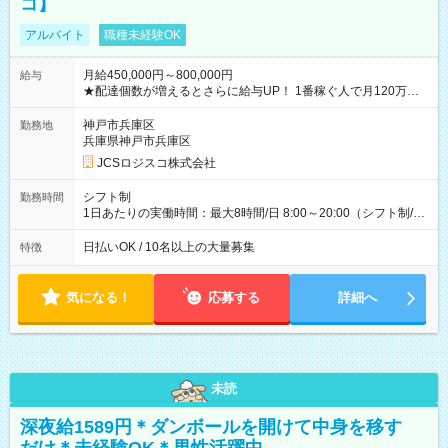
コ】
アルバイト
職種未経験OK
月給450,000円～800,000円
給与
★配達個数が増えるとさらに給与UP！ 1番稼ぐ人で月120万ほ
ど！ ・主要都市エリア 月収55万円／週5日稼働 月収65万~112
万円／週6日稼働 ・地方郊外エリア 月収40万円／週5日稼働 月
神戸市兵庫区
勤務地
収40万円~50万円／週6日稼働 ＜モデルイメージ＞ ■月収50万
兵庫県神戸市兵庫区
円 (27歳男性/江東区在住)※元建築関係 1日150個配達×25日勤務
JCSロジスコ株式会社
(日休み) ■月収80万円(43歳男性/墨田区在住)※元営業 1日200個
配達×25日勤務(月休み) 【試用期間】試用期間なし
シフト制
勤務時間
1日あたりの実働時間：最大8時間/日 8:00～20:00（シフト制/実
働8時間） ※週5日勤務（場所次第では週4も有り） ※配達状況
によって時間外での勤務可能性有り ※案件により多少の前後あ
日払いOK / 10名以上の大量募集
特徴
り ※配達が完了次第、帰社OKです
気になる！
応募する
詳細へ
未読
深夜給1589円＊ダンボールを開けて中身を移す