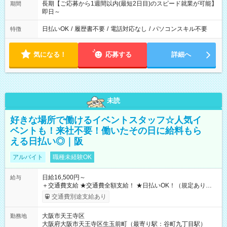
長期【ご応募から1週間以内(最短2日目)のスピード就業が可能】
期間
即日～
日払いOK
/
履歴書不要
/
電話対応なし
/
パソコンスキル不要
特徴
気になる！
応募する
詳細へ
未読
好きな場所で働けるイベントスタッフ☆人気イ
ベントも！来社不要！働いたその日に給料もら
える日払い◎｜阪
アルバイト
職種未経験OK
日給16,500円～
給与
＋交通費支給 ★交通費全額支給！ ★日払いOK！（規定あり） ┗
働いたその日に現金GET♪ お仕事後はコンビニATMから 日払
交通費別途支給あり
い分を引き落とせます！ 【試用期間】試用期間なし
大阪市天王寺区
勤務地
大阪府大阪市天王寺区生玉前町（最寄り駅：谷町九丁目駅）