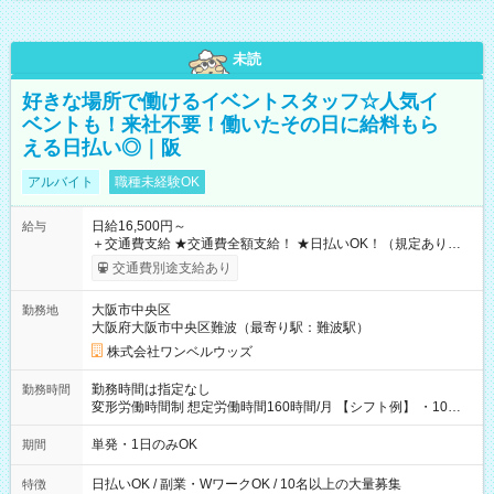
未読
好きな場所で働けるイベントスタッフ☆人気イ
ベントも！来社不要！働いたその日に給料もら
える日払い◎｜阪
アルバイト
職種未経験OK
日給16,500円～
給与
＋交通費支給 ★交通費全額支給！ ★日払いOK！（規定あり） ┗
働いたその日に現金GET♪ お仕事後はコンビニATMから 日払
交通費別途支給あり
い分を引き落とせます！ 【試用期間】試用期間なし
大阪市中央区
勤務地
大阪府大阪市中央区難波（最寄り駅：難波駅）
株式会社ワンベルウッズ
勤務時間は指定なし
勤務時間
変形労働時間制 想定労働時間160時間/月 【シフト例】 ・10：
00～20：00
単発・1日のみOK
期間
日払いOK / 副業・WワークOK / 10名以上の大量募集
特徴