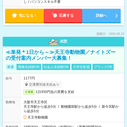
し
/
パソコンスキル不要
気になる！
応募する
詳細へ
掲載日：2026.08.10
未読
≪単発＊1日から～≫天王寺動物園／ナイトズー
の受付案内メンバー大募集！
派遣
職種未経験OK
社会人未経験OK
大学生歓迎
ブランクOK
1177円
給与
交通費別途支給あり
1日450円迄の実費を支給
交通費
大阪市天王寺区
勤務地
天王寺駅から徒歩5分
/
動物園前駅から徒歩5分
/
新今宮駅か
ら徒歩5分
天王寺動物園