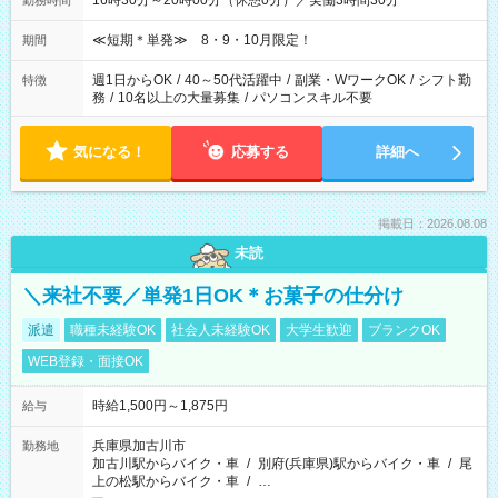
16時30分～20時00分（休憩0分）／実働3時間30分
勤務時間
≪短期＊単発≫ 8・9・10月限定！
期間
週1日からOK
/
40～50代活躍中
/
副業・WワークOK
/
シフト勤
特徴
務
/
10名以上の大量募集
/
パソコンスキル不要
気になる！
応募する
詳細へ
掲載日：2026.08.08
未読
＼来社不要／単発1日OK＊お菓子の仕分け
派遣
職種未経験OK
社会人未経験OK
大学生歓迎
ブランクOK
WEB登録・面接OK
時給1,500円～1,875円
給与
兵庫県加古川市
勤務地
加古川駅からバイク・車
/
別府(兵庫県)駅からバイク・車
/
尾
上の松駅からバイク・車
/
…