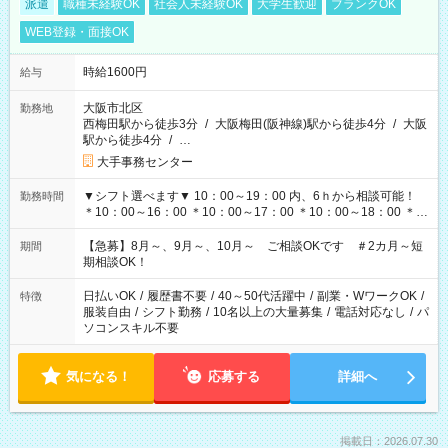
派遣
職種未経験OK
社会人未経験OK
大学生歓迎
ブランクOK
WEB登録・面接OK
時給1600円
給与
大阪市北区
勤務地
西梅田駅から徒歩3分
/
大阪梅田(阪神線)駅から徒歩4分
/
大阪
駅から徒歩4分
/
…
大手事務センター
▼シフト選べます▼ 10：00～19：00 内、6ｈから相談可能！
勤務時間
＊10：00～16：00 ＊10：00～17：00 ＊10：00～18：00 ＊
11：00～19：00 ＊12：00～19：00 ＊13：00～19：00
【急募】8月～、9月～、10月～ ご相談OKです ＃2カ月～短
期間
期相談OK！
日払いOK
/
履歴書不要
/
40～50代活躍中
/
副業・WワークOK
/
特徴
服装自由
/
シフト勤務
/
10名以上の大量募集
/
電話対応なし
/
パ
ソコンスキル不要
気になる！
応募する
詳細へ
掲載日：2026.07.30