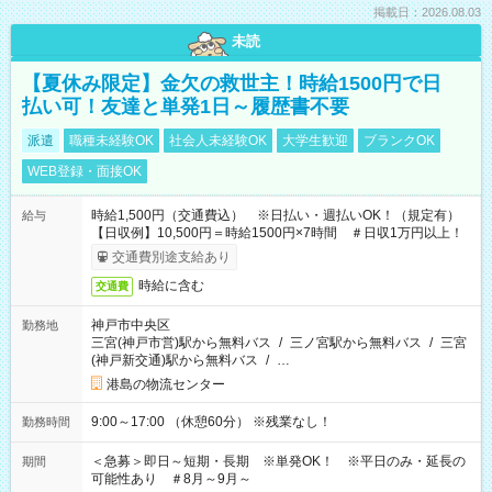
掲載日：2026.08.03
未読
【夏休み限定】金欠の救世主！時給1500円で日
払い可！友達と単発1日～履歴書不要
派遣
職種未経験OK
社会人未経験OK
大学生歓迎
ブランクOK
WEB登録・面接OK
時給1,500円（交通費込） ※日払い・週払いOK！（規定有）
給与
【日収例】10,500円＝時給1500円×7時間 ＃日収1万円以上！
交通費別途支給あり
時給に含む
交通費
神戸市中央区
勤務地
三宮(神戸市営)駅から無料バス
/
三ノ宮駅から無料バス
/
三宮
(神戸新交通)駅から無料バス
/
…
港島の物流センター
9:00～17:00 （休憩60分） ※残業なし！
勤務時間
＜急募＞即日～短期・長期 ※単発OK！ ※平日のみ・延長の
期間
可能性あり ＃8月～9月～