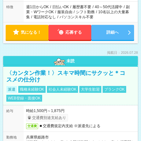
週1日からOK
/
日払いOK
/
履歴書不要
/
40～50代活躍中
/
副
特徴
業・WワークOK
/
服装自由
/
シフト勤務
/
10名以上の大量募
集
/
電話対応なし
/
パソコンスキル不要
気になる！
応募する
詳細へ
掲載日：2026.07.28
未読
〈カンタン作業！〉スキマ時間にサクッと＊コ
スメの仕分け
派遣
職種未経験OK
社会人未経験OK
大学生歓迎
ブランクOK
WEB登録・面接OK
時給1,500円～1,875円
給与
交通費別途支給あり
■ 交通費規定内支給 ※派遣先による
交通費
兵庫県姫路市
勤務地