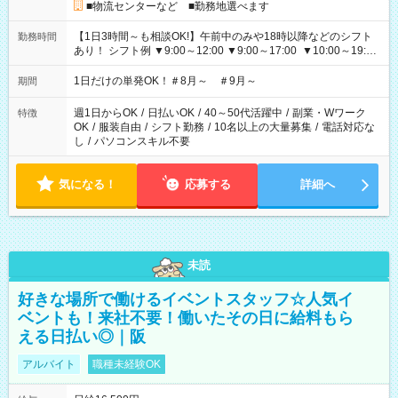
■物流センターなど ■勤務地選べます
【1日3時間～も相談OK!】午前中のみや18時以降などのシフト
勤務時間
あり！ シフト例 ▼9:00～12:00 ▼9:00～17:00 ▼10:00～19:00
▼18:00～21:00
1日だけの単発OK！＃8月～ ＃9月～
期間
週1日からOK
/
日払いOK
/
40～50代活躍中
/
副業・Wワーク
特徴
OK
/
服装自由
/
シフト勤務
/
10名以上の大量募集
/
電話対応な
し
/
パソコンスキル不要
気になる！
応募する
詳細へ
未読
好きな場所で働けるイベントスタッフ☆人気イ
ベントも！来社不要！働いたその日に給料もら
える日払い◎｜阪
アルバイト
職種未経験OK