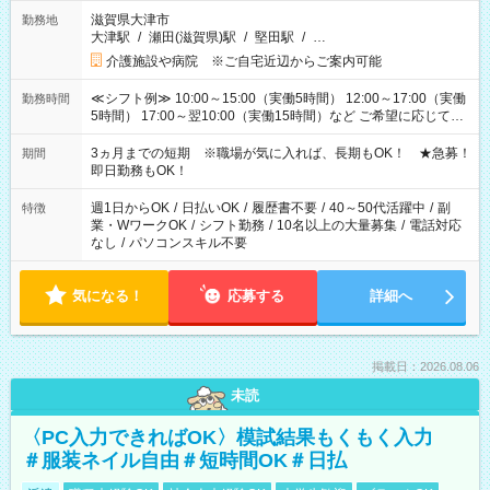
滋賀県大津市
勤務地
大津駅
/
瀬田(滋賀県)駅
/
堅田駅
/
…
介護施設や病院 ※ご自宅近辺からご案内可能
≪シフト例≫ 10:00～15:00（実働5時間） 12:00～17:00（実働
勤務時間
5時間） 17:00～翌10:00（実働15時間）など ご希望に応じて、
働く時間は調整できます！ お気軽に担当へ相談ください！
3ヵ月までの短期 ※職場が気に入れば、長期もOK！ ★急募！
期間
即日勤務もOK！
週1日からOK
/
日払いOK
/
履歴書不要
/
40～50代活躍中
/
副
特徴
業・WワークOK
/
シフト勤務
/
10名以上の大量募集
/
電話対応
なし
/
パソコンスキル不要
気になる！
応募する
詳細へ
掲載日：2026.08.06
未読
〈PC入力できればOK〉模試結果もくもく入力
＃服装ネイル自由＃短時間OK＃日払