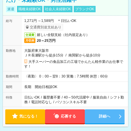
だけ＊未経験OK＊男性活躍中
派遣
職種未経験OK
社会人未経験OK
ブランクOK
1,271円 ～1,589円 ＊日払いOK
給与
交通費別途支給あり
嬉しい全額支給（社内規定あり）
交通費
20～25万円
月収例
大阪府東大阪市
勤務地
ＪＲ長瀬駅から徒歩15分
/
南巽駅から徒歩10分
大手スーパーの食品加工の工場でかんたん軽作業のお仕事で
す！
〈夜勤〉 0：00～翌8：30 実働：7.5時間 休憩：60分
勤務時間
長期 開始日相談OK
期間
日払いOK
/
履歴書不要
/
40～50代活躍中
/
服装自由
/
シフト勤
特徴
務
/
電話対応なし
/
パソコンスキル不要
気になる！
応募する
詳細へ