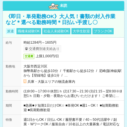
未読
《即日・単発勤務OK》大人気！書類の封入作業
など＊選べる勤務時間＊日払い手渡し〇
派遣
職種未経験OK
社会人未経験OK
大学生歓迎
ブランクOK
時給1284円～1605円
給与
交通費別途支給あり
上限1,000円/日
交通費
大阪市西淀川区
勤務地
御幣島駅から徒歩10分
/
千船駅から徒歩12分
/
尼崎(阪神線)駅
から【登録地】徒歩1分
/
…
兵庫・大阪エリアの物流倉庫内
(1)9:00～17:00※休憩1ｈ (2)17:30～21:30 (3)21:15～翌8:00※休
勤務時間
憩1ｈ 日勤・夕勤・夜勤からお選びいただけます！ ご希望に合
わせて働けるお仕事です(*^^*) 【その他選べる勤務時間】 8-17
時/9-17時/9-18時/10-18時/11-21時/18-22時/20-翌4時/21-翌5
■急募■ド短期1日だけOK☆ ■単発OK ■週1～OK！ ■短期勤務歓
期間
時/22-翌6時/0-翌8時 ご自身のご都合で選んで頂ける完全自由シ
迎 ■長期勤務歓迎
フト！
週1日からOK
/
日払いOK
/
履歴書不要
/
40～50代活躍中
/
副
特徴
業・WワークOK
/
服装自由
/
10名以上の大量募集
/
電話対応な