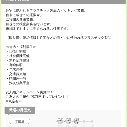
住宅に使われるプラスチック製品のピッキング業務。
台車に載せての運搬や、
工程間の運搬業務。
目視での検査業務も行います。
未経験でもすぐに覚えられるお仕事です。
【取り扱い製品情報】住宅などの雨どいに使われるプラスチック製品
≪待遇・福利厚生≫
・日払い制度
・社会保険完備
・無料定期健診
・有給休暇
・年末調整
・交通費支給
・時間外手当
・深夜残業手当
友人紹介キャンペーン実施中！
ご友人のご紹介で3万円ずつプレゼント！
※規定有※
職場の雰囲気
年齢層
20代
30
40
50
60