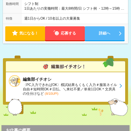
シフト制
勤務時間
1日あたりの実働時間：最大8時間/日 シフト例 ・12時～15時 入
社後、就業可能シフトをご確認の上、申請してください。
週1日からOK / 10名以上の大量募集
特徴
気になる！
応募する
詳細へ
編集部イチオシ
〈PC入力できればOK〉模試結果もくもく入力＃服装ネイル
自由＃短時間OK＃日払、＼来社不要／単発1日OK＊文房具
の仕分けなど
(8/10UP!)
お仕事の概要