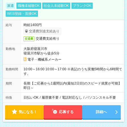
派遣
職種未経験OK
社会人未経験OK
ブランクOK
WEB登録・面接OK
時給1400円
給与
交通費別途支給あり
交通費支給有り
交通費
大阪府寝屋川市
勤務地
寝屋川市駅から徒歩5分
電子・機械系メーカー
10:00～16:00 10:00～17:00 ※表記のうち実働5時間から6時間で
勤務時間
す。
長期【ご応募から1週間以内(最短2日目)のスピード就業が可能】
期間
即日～
日払いOK
/
履歴書不要
/
電話対応なし
/
パソコンスキル不要
特徴
気になる！
応募する
詳細へ