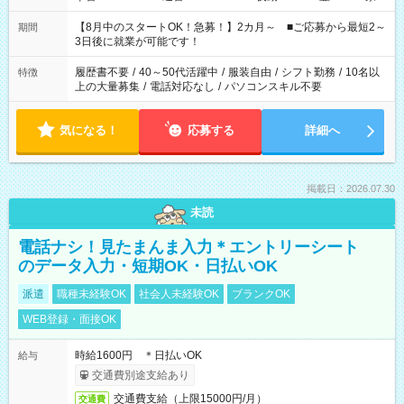
と休みを合わせたい」 「余裕を持って夕飯の準備がしたい」
「できれば残業はしたくない」 など、ご希望を教えてください
【8月中のスタートOK！急募！】2カ月～ ■ご応募から最短2～
期間
ね。 ※Wワーク希望の方へ 今ご覧のお仕事で希望する勤務時間
3日後に就業が可能です！
と、もう1つのお仕事の勤務時間。 合計で週40時間を超える場
合は応募できません。
履歴書不要
/
40～50代活躍中
/
服装自由
/
シフト勤務
/
10名以
特徴
上の大量募集
/
電話対応なし
/
パソコンスキル不要
気になる！
応募する
詳細へ
掲載日：2026.07.30
未読
電話ナシ！見たまんま入力＊エントリーシート
のデータ入力・短期OK・日払いOK
派遣
職種未経験OK
社会人未経験OK
ブランクOK
WEB登録・面接OK
時給1600円 ＊日払いOK
給与
交通費別途支給あり
交通費支給（上限15000円/月）
交通費