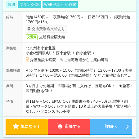
派遣
ブランクOK
WEB登録・面接OK
時給1450円～ 夜勤時給1760円～ 日収2.6万円～（夜勤時給
給与
1760円×15h）
交通費別途支給あり
交通費全額支給
交通費
北九州市小倉北区
勤務地
小倉(福岡県)駅
/
西小倉駅
/
南小倉駅
/
…
介護施設や病院 ※ご自宅近辺からご案内可能
≪シフト例≫ 10:00～15:00（実働5時間） 12:00～17:00（実働
勤務時間
5時間） 17:00～翌10:00（実働15時間）など ご希望に応じて、
働く時間は調整できます！ お気軽に担当へ相談ください！
3ヵ月までの短期 ※職場が気に入れば、長期もOK！ ★急募！
期間
即日勤務もOK！
週1日からOK
/
日払いOK
/
履歴書不要
/
40～50代活躍中
/
副
特徴
業・WワークOK
/
シフト勤務
/
10名以上の大量募集
/
電話対応
なし
/
パソコンスキル不要
気になる！
応募する
詳細へ