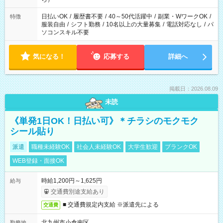
ね。
日払いOK
/
履歴書不要
/
40～50代活躍中
/
副業・WワークOK
/
特徴
服装自由
/
シフト勤務
/
10名以上の大量募集
/
電話対応なし
/
パ
ソコンスキル不要
気になる！
応募する
詳細へ
掲載日：2026.08.09
未読
《単発1日OK！日払い可》＊チラシのモクモク
シール貼り
派遣
職種未経験OK
社会人未経験OK
大学生歓迎
ブランクOK
WEB登録・面接OK
時給1,200円～1,625円
給与
交通費別途支給あり
■ 交通費規定内支給 ※派遣先による
交通費
北九州市小倉南区
勤務地