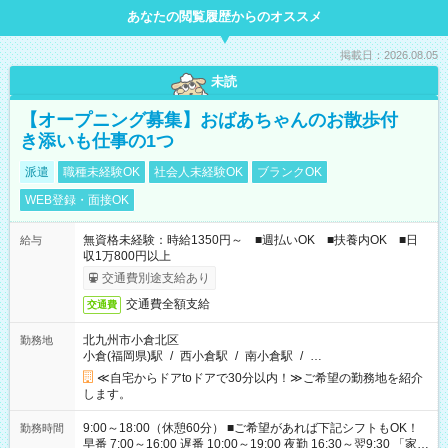
あなたの閲覧履歴からのオススメ
掲載日：2026.08.05
未読
【オープニング募集】おばあちゃんのお散歩付
き添いも仕事の1つ
派遣
職種未経験OK
社会人未経験OK
ブランクOK
WEB登録・面接OK
無資格未経験：時給1350円～ ■週払いOK ■扶養内OK ■日
給与
収1万800円以上
交通費別途支給あり
交通費全額支給
交通費
北九州市小倉北区
勤務地
小倉(福岡県)駅
/
西小倉駅
/
南小倉駅
/
…
≪自宅からドアtoドアで30分以内！≫ご希望の勤務地を紹介
します。
9:00～18:00（休憩60分） ■ご希望があれば下記シフトもOK！
勤務時間
早番 7:00～16:00 遅番 10:00～19:00 夜勤 16:30～翌9:30 「家族