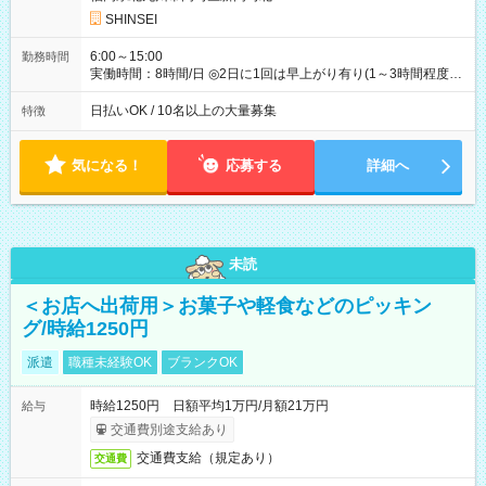
SHINSEI
6:00～15:00
勤務時間
実働時間：8時間/日 ◎2日に1回は早上がり有り(1～3時間程度)
◎月残業5～10時間程度
日払いOK / 10名以上の大量募集
特徴
気になる！
応募する
詳細へ
未読
＜お店へ出荷用＞お菓子や軽食などのピッキン
グ/時給1250円
派遣
職種未経験OK
ブランクOK
時給1250円 日額平均1万円/月額21万円
給与
交通費別途支給あり
交通費支給（規定あり）
交通費