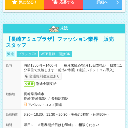
気になる！
応募する
詳細へ
未読
【長崎アミュプラザ】ファッション業界 販売
スタッフ
派遣
ブランクOK
WEB登録・面接OK
時給1350円～1400円 ・毎月末締め/翌月15日支払い・残業は1
給与
分単位で支給します・前払い制度（速払いドットコム導入）
交通費別途支給あり
別途全額支給
交通費
長崎県長崎市
勤務地
長崎(長崎県)駅
/
長崎駅前駅
アパレル・コスメ関連
9:30～18:30、11:30～20:30（実働7.5時間・休憩90分）
勤務時間
即日～ ※勤務開始日はお気軽にご相談ください
期間