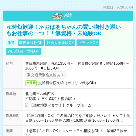
掲載日：2026.08.04
未読
≪時短歓迎！≫おばあちゃんの買い物付き添い
もお仕事の一つ！＊無資格・未経験OK
派遣
職種未経験OK
社会人未経験OK
ブランクOK
WEB登録・面接OK
無資格未経験：時給1350円～ 有資格or経験者：時給1550円～
給与
1600円 ■日払いOK
交通費別途支給あり
交通費全額支給（ガソリン代もOK）
交通費
北九州市八幡西区
勤務地
折尾駅
/
三ケ森駅
/
熊西駅
/
…
【勤務地選べます！】グループホーム
【1日5時間～OK】ご希望の時間をご相談ください！ ▼シフト例
勤務時間
日勤 9:00～18:00 早番 7:00～16:00 遅番 10:00～19:00 時
短 10:00～15:00 上記はあくまで一例です。 「夕方までには帰
宅しておきたい」 「朝はゆっくりのスタートがいい」 「お昼の
【急募】1ヶ月～OK！スタート日の相談もOK！（最短2日後か
期間
時間を有効に使いたい」 など、ご希望があれば教えてください
ら）