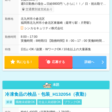
週5日勤務の場合→日給9800円 ＼さらに！！／ 日・祝出勤で＋
1，000円/日 になります♪ ◆交通費支給あり ※規定あり ◆賞与
交通費別途支給あり
あり ※規定あり ◆資格手当あり ◆最大15万円の定着支援制度
あり ◆面接交通費3000円支給 ◆精勤手当あり ┗実勤務日数23日
北九州市小倉北区
勤務地
以上の社員に月1万円 ※有給休暇を除く ◆ファミリーサポート
福岡県北九州市小倉北区東篠崎（最寄り駅：片野駅）
あり ┗障害をもつ子を育てる社員に月1万円 ◆チャイルドサポー
トプランあり ┗自身/妻が不妊治療をしている社員に対し、 特
シンカセキュリティ株式会社
別休暇と治療費の補助 【試用期間】試用期間あり 試用期間の長
さ：3ヶ月 雇用形態、給与は本採用時と同じです。
8:00～17:00
勤務時間
実働時間：8時間/日 【勤務時間】8：00～17：00 実働8時間／
休憩1時間 ☆週2日～勤務OK！ ☆残業少なめ（月平均1～5時
間） 3か月以内の短期間勤務もOK★ ＊週4日以上働ける方のみ
日払いOK / 副業・WワークOK / 10名以上の大量募集
特徴
気になる！
応募する
詳細へ
未読
冷凍食品の検品・包装_H132054（夜勤）
派遣
職種未経験OK
社会人未経験OK
ブランクOK