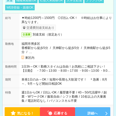
派遣
職種未経験OK
社会人未経験OK
大学生歓迎
ブランクOK
WEB登録・面接OK
▼時給1200円～1500円 ◎日払いOK！ ※時給はお仕事により
給与
異なります。
交通費別途支給あり
別途支給（規定あり）
交通費
福岡市博多区
勤務地
香椎駅から徒歩5分
/
天神駅から徒歩5分
/
天神南駅から徒歩5
分
/
…
東区内
1日3h～OK！勤務スタイルは自由！お気軽にご相談下さい！
勤務時間
【日勤】 ・7:00～13:00 ・8:00～17:00 ・9:00～13:00 ・9:00
～18:00 ・10:00～19:00 ・13:00～18:00 ・15:00～20:00 ・
16:00～19:00 【夜勤】 ・17:00～21:00 ・18:00～23:00 ・
単発1日のみ～OK！短期や長期も大歓迎です！ ＊急募：8月
期間
21:00～翌6:00 ・23:00～翌8:00 など（他時間多数あり！）
～、9月～など開始日相談OK
週1日からOK
/
日払いOK
/
履歴書不要
/
40～50代活躍中
/
副
特徴
業・WワークOK
/
服装自由
/
シフト勤務
/
10名以上の大量募
集
/
電話対応なし
/
パソコンスキル不要
気になる！
応募する
詳細へ