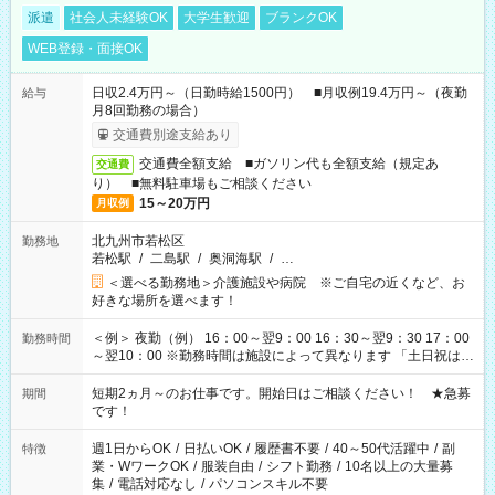
派遣
社会人未経験OK
大学生歓迎
ブランクOK
WEB登録・面接OK
日収2.4万円～（日勤時給1500円） ■月収例19.4万円～（夜勤
給与
月8回勤務の場合）
交通費別途支給あり
交通費全額支給 ■ガソリン代も全額支給（規定あ
交通費
り） ■無料駐車場もご相談ください
15～20万円
月収例
北九州市若松区
勤務地
若松駅
/
二島駅
/
奥洞海駅
/
…
＜選べる勤務地＞介護施設や病院 ※ご自宅の近くなど、お
好きな場所を選べます！
＜例＞ 夜勤（例） 16：00～翌9：00 16：30～翌9：30 17：00
勤務時間
～翌10：00 ※勤務時間は施設によって異なります 「土日祝は休
みたい」 「しっかり稼ぎたい」 「もう少し遅い時間から始めた
い」など ご希望にあったお仕事をご案内いたします。 ※未経験
短期2ヵ月～のお仕事です。開始日はご相談ください！ ★急募
期間
の方の場合は1～2ヶ月間は日中での仕事を経験いただき、 お
です！
仕事に慣れてからの夜勤になります。 ★家庭の都合でお休みが
必要な場合も遠慮なくご相談ください。
週1日からOK
/
日払いOK
/
履歴書不要
/
40～50代活躍中
/
副
特徴
業・WワークOK
/
服装自由
/
シフト勤務
/
10名以上の大量募
集
/
電話対応なし
/
パソコンスキル不要