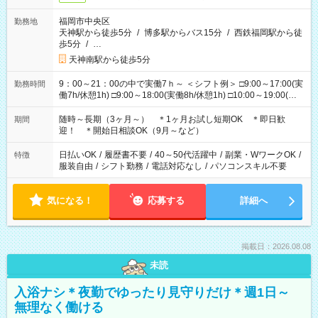
福岡市中央区
勤務地
天神駅から徒歩5分
/
博多駅からバス15分
/
西鉄福岡駅から徒
歩5分
/
…
天神南駅から徒歩5分
9：00～21：00の中で実働7ｈ～ ＜シフト例＞ □9:00～17:00(実
勤務時間
働7h/休憩1h) □9:00～18:00(実働8h/休憩1h) □10:00～19:00(実
働8h/休憩1h) □11:00～20:00(実働8h/休憩1h) □12:00～20:00(実
働7h/休憩1h) □12:00～21:00(実働7h/休憩1h) ＊固定OK ＊選べ
随時～長期（3ヶ月～） ＊1ヶ月お試し短期OK ＊即日歓
期間
る時間帯！
迎！ ＊開始日相談OK（9月～など）
日払いOK
/
履歴書不要
/
40～50代活躍中
/
副業・WワークOK
/
特徴
服装自由
/
シフト勤務
/
電話対応なし
/
パソコンスキル不要
気になる！
応募する
詳細へ
掲載日：2026.08.08
未読
入浴ナシ＊夜勤でゆったり見守りだけ＊週1日～
無理なく働ける