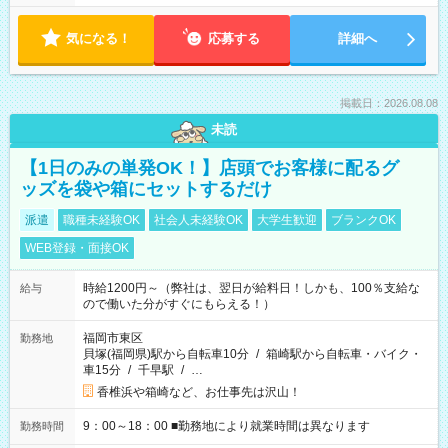
気になる！
応募する
詳細へ
掲載日：2026.08.08
未読
【1日のみの単発OK！】店頭でお客様に配るグ
ッズを袋や箱にセットするだけ
派遣
職種未経験OK
社会人未経験OK
大学生歓迎
ブランクOK
WEB登録・面接OK
時給1200円～（弊社は、翌日が給料日！しかも、100％支給な
給与
ので働いた分がすぐにもらえる！）
福岡市東区
勤務地
貝塚(福岡県)駅から自転車10分
/
箱崎駅から自転車・バイク・
車15分
/
千早駅
/
…
香椎浜や箱崎など、お仕事先は沢山！
9：00～18：00 ■勤務地により就業時間は異なります
勤務時間