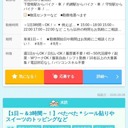
下曽根駅からバイク・車
/
朽網駅からバイク・車
/
守恒駅から
バイク・車
/
…
■物流センターなど ■勤務地選べます
＜1日3時間～OK！＞ ▼ 例えば… ▼ 15:00～18:00 15:00～
勤務時間
22:00 17:00～22:00 など こちら以外の時間もお気軽にご相談く
ださい！
単発1日～！ ★勤務開始日や期間はお気軽にご相談くださ
期間
い！ ＃8月～ ＃9月～
週1日からOK
/
日払いOK
/
履歴書不要
/
40～50代活躍中
/
副
特徴
業・WワークOK
/
服装自由
/
シフト勤務
/
10名以上の大量募
集
/
電話対応なし
/
パソコンスキル不要
気になる！
応募する
詳細へ
掲載日：2026.08.08
未読
【1日～＆3時間～！】ぺたぺた＊シール貼りや
スイーツのトッピングなど