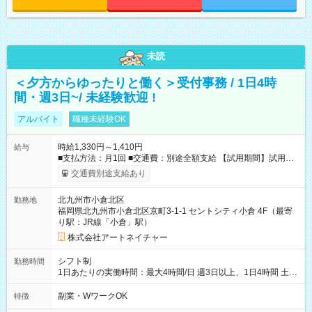
未読
＜夕方からゆったりと働く＞受付事務 / 1日4時
間・週3日~/ 未経験歓迎 !
アルバイト
職種未経験OK
時給1,330円～1,410円
給与
■支払方法：月1回 ■交通費：別途全額支給 【試用期間】試用期
間あり 試用期間の長さ：6ヶ月 雇用形態、給与は本採用時と同
交通費別途支給あり
じです。
北九州市小倉北区
勤務地
福岡県北九州市小倉北区京町3-1-1 セントシティ小倉 4F（最寄
り駅：JR線「小倉」駅）
株式会社アートネイチャー
シフト制
勤務時間
1日あたりの実働時間：最大4時間/日 週3日以上、1日4時間 土曜
や日曜のお休みも応相談 16:05～20:05 「昼間のレジの仕事とW
ワークで働きたい」 「夕食後の空いている時間を有効活用した
副業・WワークOK
特徴
い」など シフトや休み希望など随時ご相談下さい♪