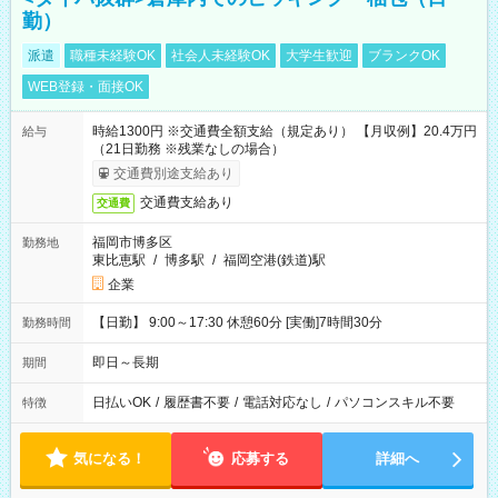
勤）
派遣
職種未経験OK
社会人未経験OK
大学生歓迎
ブランクOK
WEB登録・面接OK
時給1300円 ※交通費全額支給（規定あり） 【月収例】20.4万円
給与
（21日勤務 ※残業なしの場合）
交通費別途支給あり
交通費支給あり
交通費
福岡市博多区
勤務地
東比恵駅
/
博多駅
/
福岡空港(鉄道)駅
企業
【日勤】 9:00～17:30 休憩60分 [実働]7時間30分
勤務時間
即日～長期
期間
日払いOK
/
履歴書不要
/
電話対応なし
/
パソコンスキル不要
特徴
気になる！
応募する
詳細へ