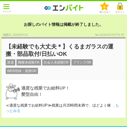
0
メニュー
気になる！
ログイン
お探しのバイト情報は掲載が終了しました。
掲載日 :2026
/
07
/
21
No.SCKO1570775-T5
【未経験でも大丈夫＊】くるまガラスの運
搬・部品取付/日払いOK
派遣
職種未経験OK
社会人未経験OK
ブランクOK
WEB登録・面接OK
適度な残業でお給料UP！
髪型自由！
≪適度な残業でお給料UP≫残業は月20時間未満で、ほどよく稼
...も
っとみる