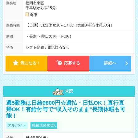
福岡市東区
勤務地
千早駅から車15分
倉庫
【日勤】5勤2休 8:30～17:30（実働8時間/休憩60分）
勤務時間
・長期 ・即日スタートOK！
期間
シフト勤務
/
電話対応なし
特徴
気になる！
応募する
詳細へ
未読
週5勤務は日給9800円☆週払・日払OK！直行直
帰OK！有給付与で”収入そのまま”長期休暇も可
能！
アルバイト
職種未経験OK
日給8,800円～
給与