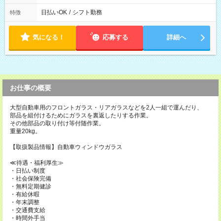
日払いOK
/
シフト勤務
特徴
気になる！
応募する
詳細へ
お仕事の概要
大型自動車用のフロントガラス・リアガラスなどを2人一組で運んだり、
部品を組付けるためにガラスを裏返したりする作業。
その他部品の取り付け等付随作業。
重量20kg。
【取扱製品情報】自動車ウィンドウガラス
≪待遇・福利厚生≫
・日払い制度
・社会保険完備
・無料定期健診
・有給休暇
・年末調整
・交通費支給
・時間外手当