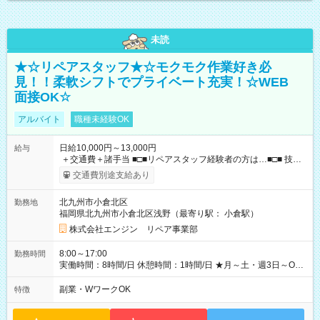
未読
★☆リペアスタッフ★☆モクモク作業好き必
見！！柔軟シフトでプライベート充実！☆WEB
面接OK☆
アルバイト
職種未経験OK
日給10,000円～13,000円
給与
＋交通費＋諸手当 ■□■リペアスタッフ経験者の方は…■□■ 技術
チェック後に日給を決定します！ ・現場数に応じて『日給が1.2
交通費別途支給あり
倍』！ ・その他手当により『1.5倍』になることも…！ ・その
他1日ごとの評価ポイントもあり 頑張った分だけ評価されます！
北九州市小倉北区
勤務地
◆交通費規定支給 ◆残業手当あり ◆子供手当あり ◆宿泊手当あり
福岡県北九州市小倉北区浅野（最寄り駅： 小倉駅）
(2000円/1日) ※宿泊を伴う現場の場合 ◆先輩スタッフの給与例
﹋﹋﹋﹋﹋﹋﹋﹋﹋﹋﹋ ・週5日勤務Aさん ＞＞日給10，000円
株式会社エンジン リペア事業部
×20勤務 ＞＞月収20万円＋諸手当 【試用期間】試用期間あり 試
用期間の長さ：6ヶ月 ※ 雇用形態と給与に、本採用時と異なる
8:00～17:00
勤務時間
部分があります。 雇用形態：本採用時と同じです。 給与：日
実働時間：8時間/日 休憩時間：1時間/日 ★月～土・週3日～OK
給 8,460円以上 ::::: ::::: ::::: ::::: ::::: :::::: 120勤務までは日給8，460
★週4～5日入れる方大歓迎！※日時相談OK ★時期により連休取
円 121勤務目から日給10，000円～ となります。
得も可能！ ＼毎月希望シフト提出で働きやすい！／ 毎月20日ま
副業・WワークOK
特徴
::::: ::::: ::::: ::::: ::::: ::::::
でに翌月の勤務希望シフトを提出◎ ※シフト変更は前週までに
相談OK