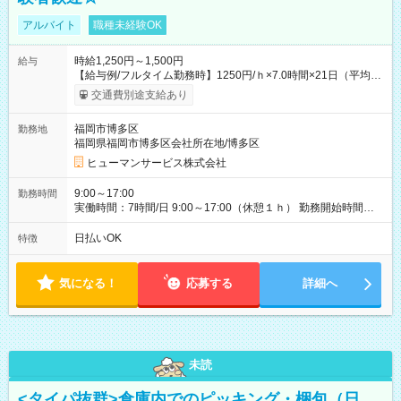
アルバイト
職種未経験OK
時給1,250円～1,500円
給与
【給与例/フルタイム勤務時】1250円/ｈ×7.0時間×21日（平均
値）=183,750円 別途交通費支給（会社規定有）、残業/休日手当
交通費別途支給あり
支給、 フルタイムの募集になりますが、働く日数や時間につい
て若干の調整により働くことが出来る場合（子育て等の要件な
福岡市博多区
勤務地
ど）は、ご希望状況をヒヤリングして調整できることがありま
福岡県福岡市博多区会社所在地/博多区
す。応募時に、ご相談頂きます様お願いします。 ※公共交通機
関、駐車場あり。（粕屋郡） 【試用期間】試用期間なし
ヒューマンサービス株式会社
9:00～17:00
勤務時間
実働時間：7時間/日 9:00～17:00（休憩１ｈ） 勤務開始時間等
の調整も受けたまります。 （例：10時から17時 など） お気軽
にご相談・お問い合わせをメールで返信してください。
日払いOK
特徴
気になる！
応募する
詳細へ
未読
<タイパ抜群>倉庫内でのピッキング・梱包（日