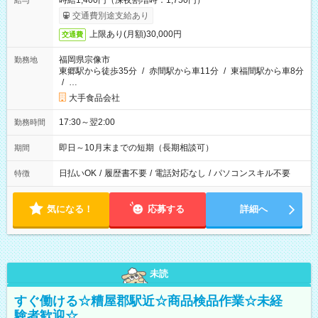
時給1,400円（深夜割増時：1,750円）
給与
交通費別途支給あり
上限あり(月額)30,000円
交通費
福岡県宗像市
勤務地
東郷駅から徒歩35分
/
赤間駅から車11分
/
東福間駅から車8分
/
…
大手食品会社
17:30～翌2:00
勤務時間
即日～10月末までの短期（長期相談可）
期間
日払いOK
/
履歴書不要
/
電話対応なし
/
パソコンスキル不要
特徴
気になる！
応募する
詳細へ
未読
すぐ働ける☆糟屋郡駅近☆商品検品作業☆未経
験者歓迎☆