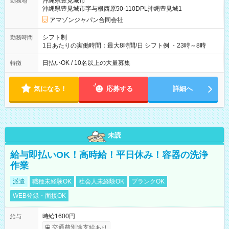
沖縄県豊見城市
勤務地
☆Amazon直雇用で安定して働けます！ 【試用期間】試用期間
沖縄県豊見城市字与根西原50-110DPL沖縄豊見城1
あり 試用期間の長さ：1週間 雇用形態、給与は本採用時と同じ
です。
アマゾンジャパン合同会社
シフト制
勤務時間
1日あたりの実働時間：最大8時間/日 シフト例 ・23時～8時
日払いOK / 10名以上の大量募集
特徴
気になる！
応募する
詳細へ
未読
給与即払いOK！高時給！平日休み！容器の洗浄
作業
派遣
職種未経験OK
社会人未経験OK
ブランクOK
WEB登録・面接OK
時給1600円
給与
交通費別途支給あり