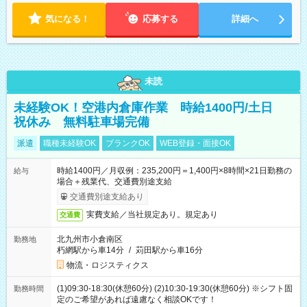
気になる！
応募する
詳細へ
未読
未経験OK！空港内倉庫作業 時給1400円/土日
祝休み 無料駐車場完備
派遣
職種未経験OK
ブランクOK
WEB登録・面接OK
時給1400円／月収例：235,200円＝1,400円×8時間×21日勤務の
給与
場合＋残業代、交通費別途支給
交通費別途支給あり
実費支給／当社規定あり。規定あり
交通費
北九州市小倉南区
勤務地
朽網駅から車14分
/
苅田駅から車16分
物流・ロジスティクス
(1)09:30-18:30(休憩60分) (2)10:30-19:30(休憩60分) ※シフト固
勤務時間
定のご希望があれば遠慮なく相談OKです！