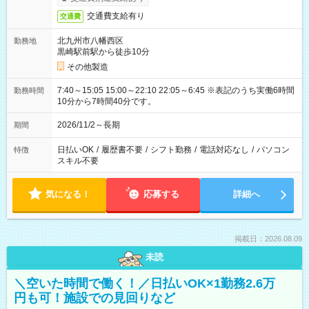
交通費支給有り
交通費
北九州市八幡西区
勤務地
黒崎駅前駅から徒歩10分
その他製造
7:40～15:05 15:00～22:10 22:05～6:45 ※表記のうち実働6時間
勤務時間
10分から7時間40分です。
2026/11/2～長期
期間
日払いOK
/
履歴書不要
/
シフト勤務
/
電話対応なし
/
パソコン
特徴
スキル不要
気になる！
応募する
詳細へ
掲載日：2026.08.09
未読
＼空いた時間で働く！／日払いOK×1勤務2.6万
円も可！施設での見回りなど