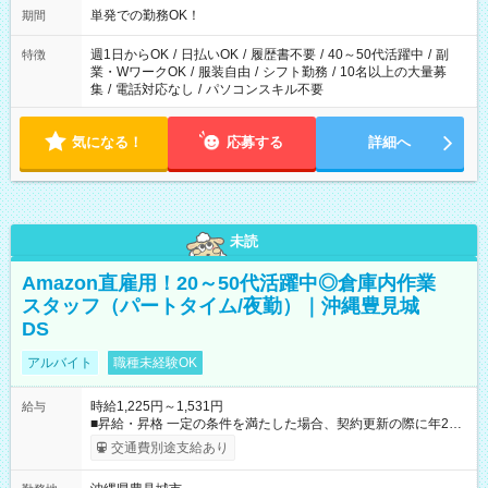
単発での勤務OK！
期間
週1日からOK
/
日払いOK
/
履歴書不要
/
40～50代活躍中
/
副
特徴
業・WワークOK
/
服装自由
/
シフト勤務
/
10名以上の大量募
集
/
電話対応なし
/
パソコンスキル不要
気になる！
応募する
詳細へ
未読
Amazon直雇用！20～50代活躍中◎倉庫内作業
スタッフ（パートタイム/夜勤）｜沖縄豊見城
DS
アルバイト
職種未経験OK
時給1,225円～1,531円
給与
■昇給・昇格 一定の条件を満たした場合、契約更新の際に年2回
まで昇給の機会があります。 ■正社員登用制度あり ※月末締/翌
交通費別途支給あり
月25日支払い ※時間外手当、別途支給 ※深夜割増賃金 (22:00～
翌5:00までは時給が25%UPします) ☆給与前払い制度有！