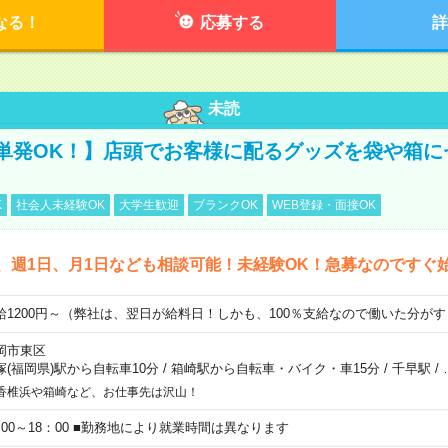
なる！
応募する
詳
未読
単発OK！】店頭でお客様に配るグッズを袋や箱に
K
社会人未経験OK
大学生歓迎
ブランクOK
WEB登録・面接OK
、週1日、月1日なども相談可能！未経験OK！急募なのですぐ
給1200円～（弊社は、翌日が給料日！しかも、100％支給なので働いた分が
岡市東区
塚(福岡県)駅から自転車10分
/
箱崎駅から自転車・バイク・車15分
/
千早駅
/
香椎浜や箱崎など、お仕事先は沢山！
：00～18：00 ■勤務地により就業時間は異なります