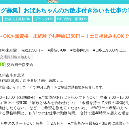
グ募集】おばあちゃんのお散歩付き添いも仕事の
K
社会人未経験OK
ブランクOK
WEB登録・面接OK
～OK≫無資格・未経験でも時給1350円～！土日祝休みもOK
資格未経験：時給1350円～ ■週払いOK ■扶養内OK ■日収1万800円以上
交通費別途支給あり
交通費全額支給
通費
九州市小倉北区
倉(福岡県)駅
/
西小倉駅
/
南小倉駅
/
…
≪自宅からドアtoドアで30分以内！≫ご希望の勤務地を紹介します。
00～18:00（休憩60分） ■ご希望があれば下記シフトもOK！ 早番 7:00～16:00 遅
勤 16:30～翌9:30 「家族と休みを合わせたい」 「余裕を持って夕飯の準備
業はしたくない」 など、ご希望を教えてくださいね。 ※Wワーク希望の方へ
する勤務時間と、もう1つのお仕事の勤務時間。 合計で週40時間を超える場
8月中のスタートOK！急募！】2カ月～ ■ご応募から最短2～3日後に就業が