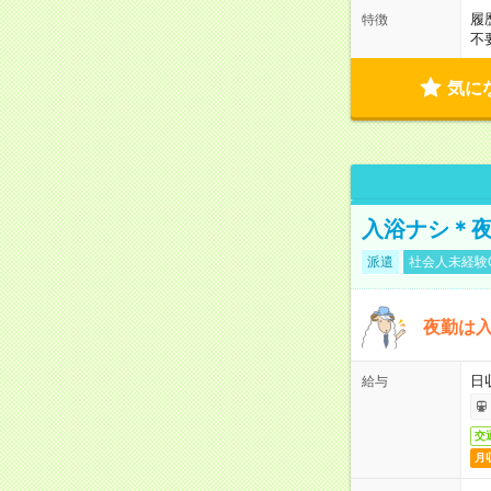
履
特徴
不
気に
入浴ナシ＊夜
派遣
社会人未経験
夜勤は
日
給与
交
月