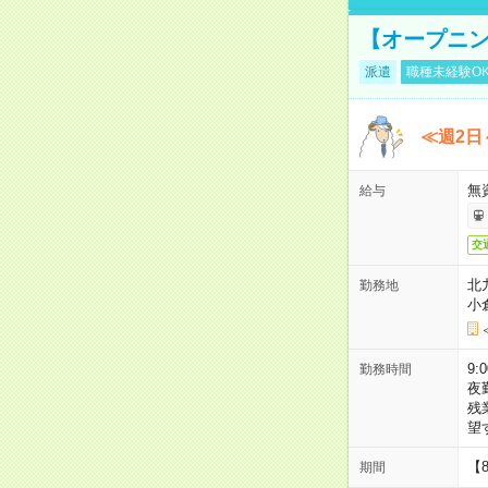
【オープニン
派遣
職種未経験O
≪週2日
無
給与
交
北
勤務地
小
9:
勤務時間
夜
残
望
【
期間