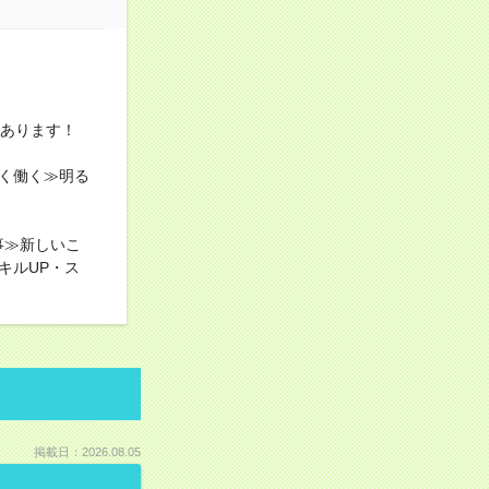
上あります！
く働く≫明る
事≫新しいこ
キルUP・ス
掲載日：2026.08.05