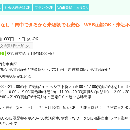
K
社会人未経験OK
ブランクOK
WEB登録・面接OK
なし！集中できるから未経験でも安心！WEB面談OK・来社
給1600円 ＊日払いOK
交通費別途支給あり
交通費支給（上限15000円/月）
通費
岡市中央区
神駅から徒歩5分
/
博多駅からバス15分
/
西鉄福岡駅から徒歩5分
/
…
天神南駅から徒歩5分
00～21：00の中で実働7ｈ～ ＜シフト例＞ □9:00～17:00(実働7h/休憩1h) □9:0
h) □10:00～19:00(実働8h/休憩1h) □11:00～20:00(実働8h/休憩1h) □12:00～2
2:00～21:00(実働7h/休憩1h) ＊固定OK ＊選べる時間帯！
時～長期（3ヶ月～） ＊1ヶ月お試し短期OK ＊即日歓迎！ ＊開始日相談
払いOK
/
履歴書不要
/
40～50代活躍中
/
副業・WワークOK
/
服装自由
/
シフト勤務
/
スキル不要