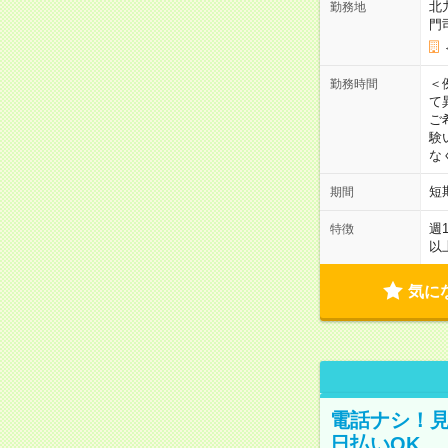
北
勤務地
門
＜
勤務時間
て
ご
験
な
短
期間
週
特徴
以
気に
電話ナシ！見
日払いOK