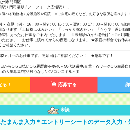
九州市門司区
司駅
/
門司港駅
/
ノーフォーク広場駅
/
…
＜選べる勤務地＞介護施設や病院 ※ご自宅の近くなど、お好きな場所を選べます
例＞ 夜勤（例） 16：00～翌9：00 16：30～翌9：30 17：00～翌10：00
異なります 「土日祝は休みたい」 「しっかり稼ぎたい」 「もう少し遅い時
希望にあったお仕事をご案内いたします。 ※未経験の方の場合は1～2ヶ月間
いただき、 お仕事に慣れてからの夜勤になります。 ★家庭の都合でお休み
くご相談ください。
期2ヵ月～のお仕事です。開始日はご相談ください！ ★急募です！
1日からOK
/
日払いOK
/
履歴書不要
/
40～50代活躍中
/
副業・WワークOK
/
服装自
上の大量募集
/
電話対応なし
/
パソコンスキル不要
なる！
応募する
詳
未読
たまんま入力＊エントリーシートのデータ入力・