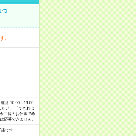
1つ
です。
番 10:00～19:00
がしたい」 「できれば
 今ご覧のお仕事で希
合は応募できません。
可能です！