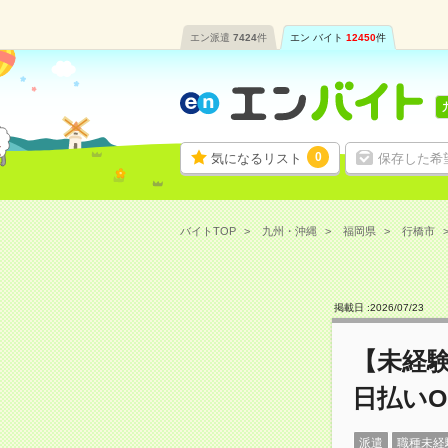
エン派遣
7424
件
エン バイト
12450
件
0
気になるリスト
保存した希
バイトTOP
九州・沖縄
福岡県
行橋市
掲載日 :
2026
/
07
/
23
【未経
日払いO
派遣
職種未経