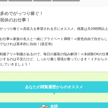
多めでがっつり稼ぐ！
祝休のお仕事！
がっつり稼ぐ≫高収入を希望される方にオススメ。残業は月20時間以
お仕事≫家族や友人と一緒にプライベート満喫！≪髪色自由で自分らし
でなければ基本的に自由！(規定有)
制服アリ≫制服があるので、毎日の服装の悩み解消！≪未経験OKの仕
ジするのは不安だけど、しっかり働く環境が整っています！イチからス
指していきましょう！
あなたの閲覧履歴からのオススメ
未読