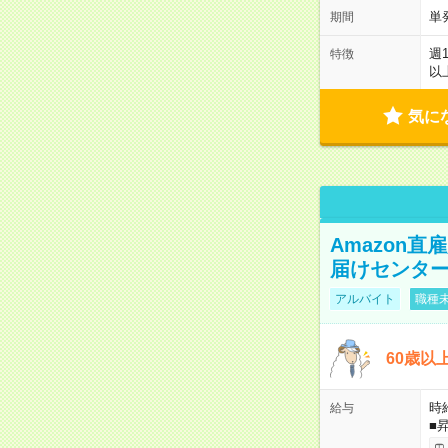
単
期間
週
特徴
以
気に
Amazon
届けセンタ
アルバイト
職種未
60歳以
時給
給与
■