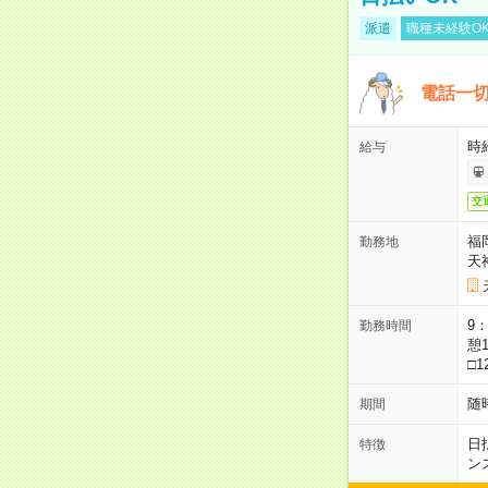
派遣
職種未経験O
電話一切
時
給与
交
福
勤務地
天
9：
勤務時間
憩1
□1
随
期間
日
特徴
ン