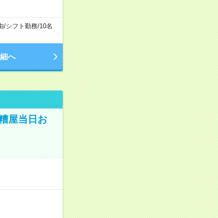
由
/
シフト勤務
/
10名
細へ
｜糟屋当日お