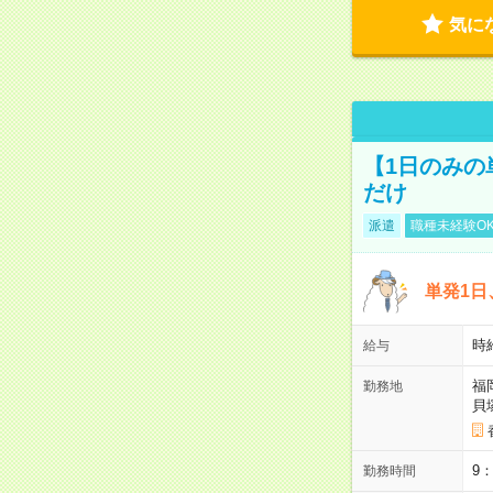
気に
【1日のみの
だけ
派遣
職種未経験O
単発1日
時
給与
福
勤務地
貝
9
勤務時間