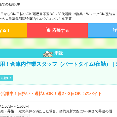
発での勤務OK！
1日からOK
/
日払いOK
/
履歴書不要
/
40～50代活躍中
/
副業・WワークOK
/
服装自
上の大量募集
/
電話対応なし
/
パソコンスキル不要
なる！
応募する
詳
未読
直雇用！倉庫内作業スタッフ（パートタイム/夜勤）
ー
経験OK
上活躍中！日払い・週払いOK！週2～3日OK！のバイト
1,563円～1,563円
昇給・昇格 一定の条件を満たした場合、契約更新の際に年2回まで昇給の機…