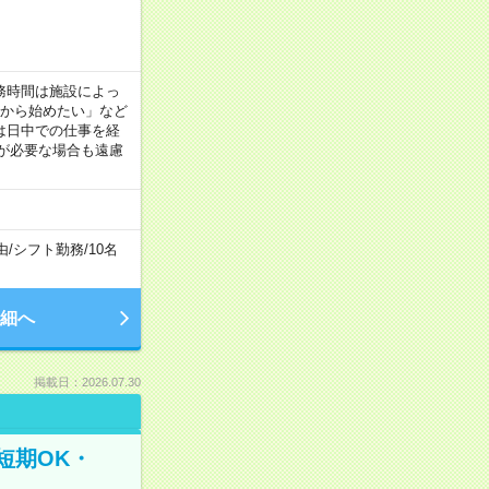
！
 ※勤務時間は施設によっ
間から始めたい」など
は日中での仕事を経
が必要な場合も遠慮
由
/
シフト勤務
/
10名
細へ
掲載日：2026.07.30
短期OK・