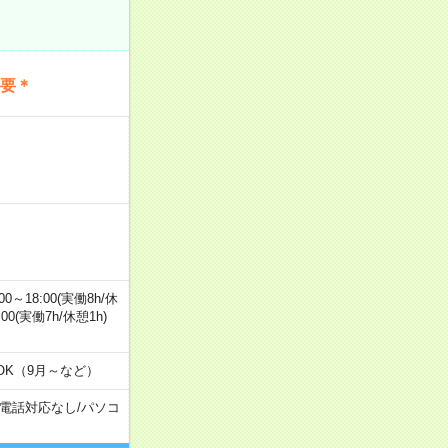
不要＊
0～18:00(実働8h/休
0:00(実働7h/休憩1h)
OK（9月～など）
電話対応なし
/
パソコ