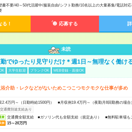
歴書不要
/
40～50代活躍中
/
服装自由
/
シフト勤務
/
10名以上の大量募集
/
電話対応
要
なる！
応募する
詳
未読
勤でゆったり見守りだけ＊週1日～無理なく働け
OK
大学生歓迎
ブランクOK
WEB登録・面接OK
入浴介助・レクなどがないためこつこつモクモクな仕事が多め
収2.4万円～（日勤時給1500円） ■月収例19.4万円～（夜勤月8回勤務の場合
交通費別途支給あり
交通費全額支給 ■ガソリン代も全額支給（規定あり） ■無料駐車場も
通費
15～20万円
収例