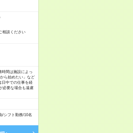
）
ご相談ください
！
 ※勤務時間は施設によっ
間から始めたい」など
は日中での仕事を経
が必要な場合も遠慮
由
/
シフト勤務
/
10名