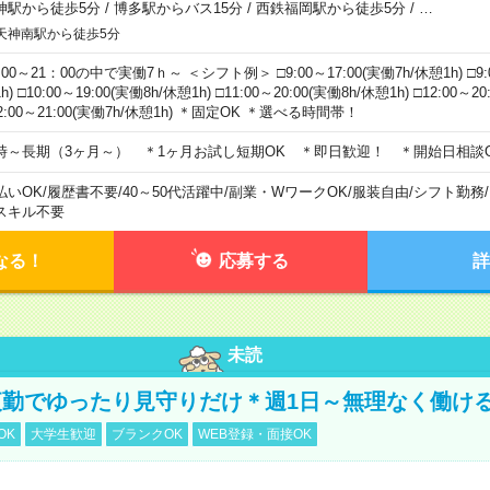
神駅から徒歩5分
/
博多駅からバス15分
/
西鉄福岡駅から徒歩5分
/
…
天神南駅から徒歩5分
00～21：00の中で実働7ｈ～ ＜シフト例＞ □9:00～17:00(実働7h/休憩1h) □9:0
h) □10:00～19:00(実働8h/休憩1h) □11:00～20:00(実働8h/休憩1h) □12:00～2
2:00～21:00(実働7h/休憩1h) ＊固定OK ＊選べる時間帯！
時～長期（3ヶ月～） ＊1ヶ月お試し短期OK ＊即日歓迎！ ＊開始日相談
払いOK
/
履歴書不要
/
40～50代活躍中
/
副業・WワークOK
/
服装自由
/
シフト勤務
/
スキル不要
なる！
応募する
詳
未読
勤でゆったり見守りだけ＊週1日～無理なく働け
OK
大学生歓迎
ブランクOK
WEB登録・面接OK