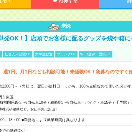
なる！
応募する
詳
未読
単発OK！】店頭でお客様に配るグッズを袋や箱に
K
社会人未経験OK
大学生歓迎
ブランクOK
WEB登録・面接OK
、週1日、月1日なども相談可能！未経験OK！急募なのですぐ
給1200円～（弊社は、翌日が給料日！しかも、100％支給なので働いた分が
岡市東区
塚(福岡県)駅から自転車10分
/
箱崎駅から自転車・バイク・車15分
/
千早駅
/
香椎浜や箱崎など、お仕事先は沢山！
：00～18：00 ■勤務地により就業時間は異なります
発での勤務OK！