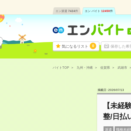
エン派遣
7424
件
エン バイト
12450
件
0
気になるリスト
保存した希
バイトTOP
九州・沖縄
佐賀県
武雄市
掲載日 :
2026
/
07
/
13
【未経
整/日払
派遣
職種未経