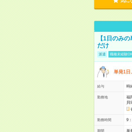
気に
【1日のみの
だけ
派遣
職種未経験O
単発1日
時
給与
福
勤務地
貝
9
勤務時間
単
期間