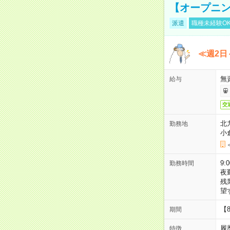
【オープニン
派遣
職種未経験O
≪週2日
無
給与
交
北
勤務地
小
9:
勤務時間
夜
残
望
【
期間
履
特徴