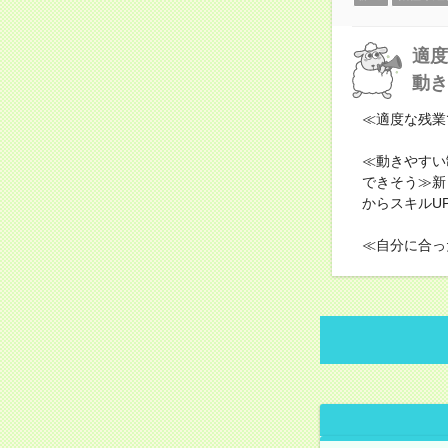
適度
動き
≪適度な残業
≪動きやすい
できそう≫新
からスキルU
≪自分に合っ