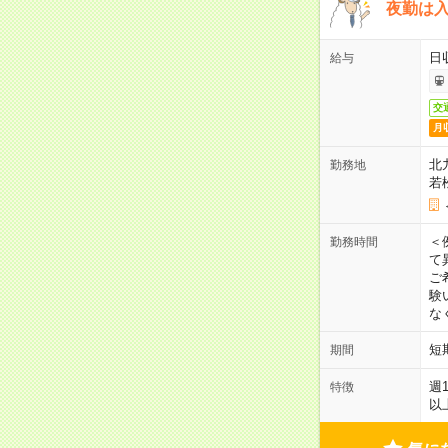
夜勤は
日
給与
交
月
北
勤務地
若
＜
勤務時間
て
ご
験
な
短
期間
週
特徴
以