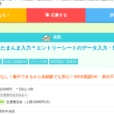
要
なる！
応募する
詳
未読
たまんま入力＊エントリーシートのデータ入力・
K
社会人未経験OK
ブランクOK
WEB登録・面接OK
なし！集中できるから未経験でも安心！WEB面談OK・来社
給1600円 ＊日払いOK
交通費別途支給あり
交通費支給（上限15000円/月）
通費
岡市中央区