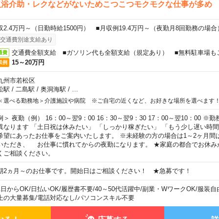
入浴介助・レクなどがないためこつこつモクモクな仕事が多め
収2.4万円～（日勤時給1500円） ■月収例19.4万円～（夜勤月8回勤務の場合
交通費別途支給あり
交通費全額支給 ■ガソリン代も全額支給（規定あり） ■無料駐車場も
通費
15～20万円
収例
九州市若松区
松駅
/
二島駅
/
奥洞海駅
/
…
＜選べる勤務地＞介護施設や病院 ※ご自宅の近くなど、お好きな場所を選べます
例＞ 夜勤（例） 16：00～翌9：00 16：30～翌9：30 17：00～翌10：00
異なります 「土日祝は休みたい」 「しっかり稼ぎたい」 「もう少し遅い時
希望にあったお仕事をご案内いたします。 ※未経験の方の場合は1～2ヶ月間
いただき、 お仕事に慣れてからの夜勤になります。 ★家庭の都合でお休み
くご相談ください。
期2ヵ月～のお仕事です。開始日はご相談ください！ ★急募です！
1日からOK
/
日払いOK
/
履歴書不要
/
40～50代活躍中
/
副業・WワークOK
/
服装自
上の大量募集
/
電話対応なし
/
パソコンスキル不要