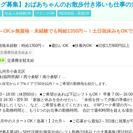
グ募集】おばあちゃんのお散歩付き添いも仕事の
K
社会人未経験OK
ブランクOK
WEB登録・面接OK
～OK≫無資格・未経験でも時給1350円～！土日祝休みもOK
資格未経験：時給1350円～ ■週払いOK ■扶養内OK ■日収1万800円以上
交通費別途支給あり
交通費全額支給
通費
九州市小倉北区
倉(福岡県)駅
/
西小倉駅
/
南小倉駅
/
…
≪自宅からドアtoドアで30分以内！≫ご希望の勤務地を紹介します。
00～18:00（休憩60分） ■ご希望があれば下記シフトもOK！ 早番 7:00～16:00 遅
勤 16:30～翌9:30 「家族と休みを合わせたい」 「余裕を持って夕飯の準備
業はしたくない」 など、ご希望を教えてくださいね。 ※Wワーク希望の方へ
する勤務時間と、もう1つのお仕事の勤務時間。 合計で週40時間を超える場
8月中のスタートOK！急募！】2カ月～ ■ご応募から最短2～3日後に就業が
歴書不要
/
40～50代活躍中
/
服装自由
/
シフト勤務
/
10名以上の大量募集
/
電話対応