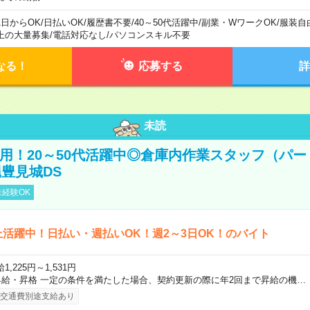
1日からOK
/
日払いOK
/
履歴書不要
/
40～50代活躍中
/
副業・WワークOK
/
服装自
上の大量募集
/
電話対応なし
/
パソコンスキル不要
なる！
応募する
詳
未読
直雇用！20～50代活躍中◎倉庫内作業スタッフ（パー
豊見城DS
経験OK
上活躍中！日払い・週払いOK！週2～3日OK！のバイト
1,225円～1,531円
昇給・昇格 一定の条件を満たした場合、契約更新の際に年2回まで昇給の機…
交通費別途支給あり