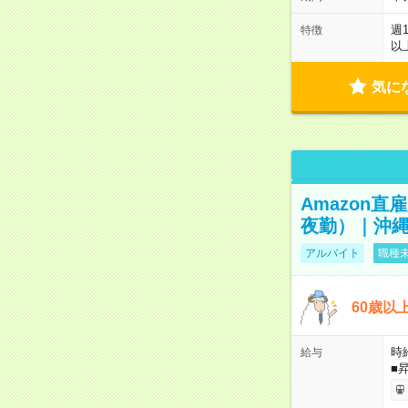
週
特徴
以
気に
Amazon
夜勤）｜沖縄
アルバイト
職種未
60歳以
時給
給与
■