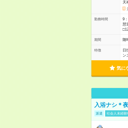
天
9：
勤務時間
憩1
□1
随
期間
日
特徴
ン
気に
入浴ナシ＊夜
派遣
社会人未経験