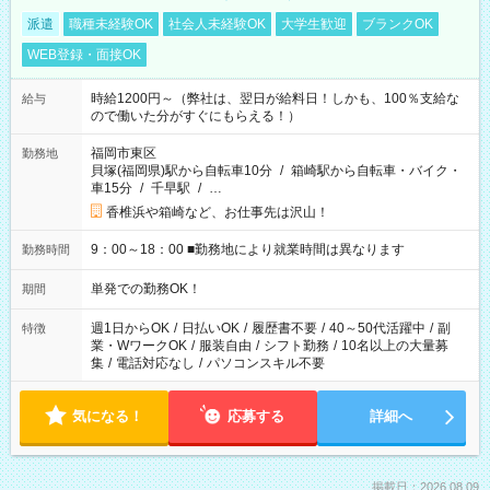
派遣
職種未経験OK
社会人未経験OK
大学生歓迎
ブランクOK
WEB登録・面接OK
時給1200円～（弊社は、翌日が給料日！しかも、100％支給な
給与
ので働いた分がすぐにもらえる！）
福岡市東区
勤務地
貝塚(福岡県)駅から自転車10分
/
箱崎駅から自転車・バイク・
車15分
/
千早駅
/
…
香椎浜や箱崎など、お仕事先は沢山！
9：00～18：00 ■勤務地により就業時間は異なります
勤務時間
単発での勤務OK！
期間
週1日からOK
/
日払いOK
/
履歴書不要
/
40～50代活躍中
/
副
特徴
業・WワークOK
/
服装自由
/
シフト勤務
/
10名以上の大量募
集
/
電話対応なし
/
パソコンスキル不要
気になる！
応募する
詳細へ
掲載日：2026.08.09