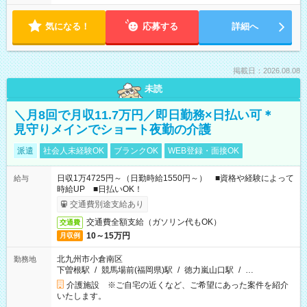
気になる！
応募する
詳細へ
掲載日：2026.08.08
未読
＼月8回で月収11.7万円／即日勤務×日払い可＊
見守りメインでショート夜勤の介護
派遣
社会人未経験OK
ブランクOK
WEB登録・面接OK
日収1万4725円～（日勤時給1550円～） ■資格や経験によって
給与
時給UP ■日払いOK！
交通費別途支給あり
交通費全額支給（ガソリン代もOK）
交通費
10～15万円
月収例
北九州市小倉南区
勤務地
下曽根駅
/
競馬場前(福岡県)駅
/
徳力嵐山口駅
/
…
介護施設 ※ご自宅の近くなど、ご希望にあった案件を紹介
いたします。