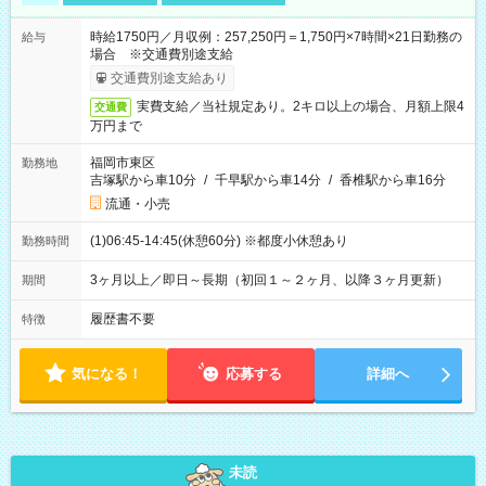
時給1750円／月収例：257,250円＝1,750円×7時間×21日勤務の
給与
場合 ※交通費別途支給
交通費別途支給あり
実費支給／当社規定あり。2キロ以上の場合、月額上限4
交通費
万円まで
福岡市東区
勤務地
吉塚駅から車10分
/
千早駅から車14分
/
香椎駅から車16分
流通・小売
(1)06:45-14:45(休憩60分) ※都度小休憩あり
勤務時間
3ヶ月以上／即日～長期（初回１～２ヶ月、以降３ヶ月更新）
期間
履歴書不要
特徴
気になる！
応募する
詳細へ
未読