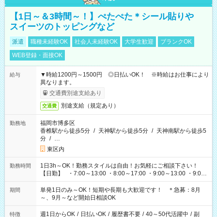
【1日～＆3時間～！】ぺたぺた＊シール貼りや
スイーツのトッピングなど
派遣
職種未経験OK
社会人未経験OK
大学生歓迎
ブランクOK
WEB登録・面接OK
▼時給1200円～1500円 ◎日払いOK！ ※時給はお仕事により
給与
異なります。
交通費別途支給あり
別途支給（規定あり）
交通費
福岡市博多区
勤務地
香椎駅から徒歩5分
/
天神駅から徒歩5分
/
天神南駅から徒歩5
分
/
…
東区内
1日3h～OK！勤務スタイルは自由！お気軽にご相談下さい！
勤務時間
【日勤】 ・7:00～13:00 ・8:00～17:00 ・9:00～13:00 ・9:00
～18:00 ・10:00～19:00 ・13:00～18:00 ・15:00～20:00 ・
16:00～19:00 【夜勤】 ・17:00～21:00 ・18:00～23:00 ・
単発1日のみ～OK！短期や長期も大歓迎です！ ＊急募：8月
期間
21:00～翌6:00 ・23:00～翌8:00 など（他時間多数あり！）
～、9月～など開始日相談OK
週1日からOK
/
日払いOK
/
履歴書不要
/
40～50代活躍中
/
副
特徴