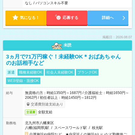
なし
/
パソコンスキル不要
気になる！
応募する
詳細へ
掲載日：2026.08.07
未読
3ヵ月で71万円稼ぐ！未経験OK＊おばあちゃん
のお話相手など
派遣
職種未経験OK
社会人未経験OK
ブランクOK
WEB登録・面接OK
無資格の方：時給1350円～1687円 / 介護福祉士：時給1650円～
給与
2062円 / 初任者以上：時給1450円～1812円
交通費別途支給あり
全額支給
交通費
北九州市八幡東区
勤務地
八幡(福岡県)駅
/
スペースワールド駅
/
枝光駅
介護施設や病院など ★自宅近くの施設がいいなど勤務地ご