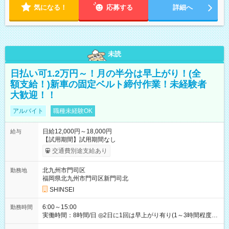
気になる！
応募する
詳細へ
未読
日払い可1.2万円～！月の半分は早上がり！(全
額支給！)新車の固定ベルト締付作業！未経験者
大歓迎！！
アルバイト
職種未経験OK
日給12,000円～18,000円
給与
【試用期間】試用期間なし
交通費別途支給あり
北九州市門司区
勤務地
福岡県北九州市門司区新門司北
SHINSEI
6:00～15:00
勤務時間
実働時間：8時間/日 ◎2日に1回は早上がり有り(1～3時間程度)
◎月残業5～10時間程度