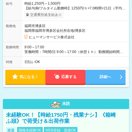
時給1,250円～1,500円
給与
【給与例/フルタイム勤務時】1250円/ｈ×7.0時間×21日（平均
値）=183,750円 別途交通費支給（会社規定有）、残業/休日手当
交通費別途支給あり
支給、 フルタイムの募集になりますが、働く日数や時間につい
て若干の調整により働くことが出来る場合（子育て等の要件な
福岡市博多区
勤務地
ど）は、ご希望状況をヒヤリングして調整できることがありま
福岡県福岡市博多区会社所在地/博多区
す。応募時に、ご相談頂きます様お願いします。 ※公共交通機
関、駐車場あり。（粕屋郡） 【試用期間】試用期間なし
ヒューマンサービス株式会社
9:00～17:00
勤務時間
実働時間：7時間/日 9:00～17:00（休憩１ｈ） 勤務開始時間等
の調整も受けたまります。 （例：10時から17時 など） お気軽
にご相談・お問い合わせをメールで返信してください。
日払いOK
特徴
気になる！
応募する
詳細へ
未読
未経験OK！【時給1750円・残業ナシ】《箱崎
ふ頭》で荷受け＆出荷作業
派遣
職種未経験OK
WEB登録・面接OK