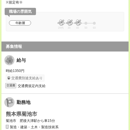
※規定有※
職場の雰囲気
年齢層
20代
30
40
50
60
募集情報
給与
時給1350円
交通費別途支給あり
交通費規定内支給
交通費
勤務地
熊本県菊池市
菊池市 肥後大津駅から車15分
製造・建築・土木・製造技術系