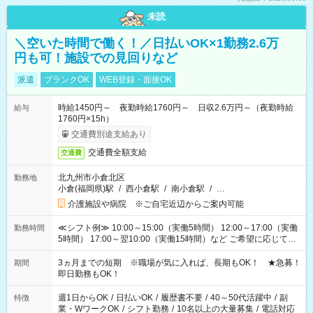
未読
＼空いた時間で働く！／日払いOK×1勤務2.6万
円も可！施設での見回りなど
派遣
ブランクOK
WEB登録・面接OK
時給1450円～ 夜勤時給1760円～ 日収2.6万円～（夜勤時給
給与
1760円×15h）
交通費別途支給あり
交通費全額支給
交通費
北九州市小倉北区
勤務地
小倉(福岡県)駅
/
西小倉駅
/
南小倉駅
/
…
介護施設や病院 ※ご自宅近辺からご案内可能
≪シフト例≫ 10:00～15:00（実働5時間） 12:00～17:00（実働
勤務時間
5時間） 17:00～翌10:00（実働15時間）など ご希望に応じて、
働く時間は調整できます！ お気軽に担当へ相談ください！
3ヵ月までの短期 ※職場が気に入れば、長期もOK！ ★急募！
期間
即日勤務もOK！
週1日からOK
/
日払いOK
/
履歴書不要
/
40～50代活躍中
/
副
特徴
業・WワークOK
/
シフト勤務
/
10名以上の大量募集
/
電話対応