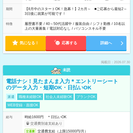
と休みを合わせたい」 「余裕を持って夕飯の準備がしたい」
「できれば残業はしたくない」 など、ご希望を教えてください
【8月中のスタートOK！急募！】2カ月～ ■ご応募から最短2～
期間
ね。 ※Wワーク希望の方へ 今ご覧のお仕事で希望する勤務時間
3日後に就業が可能です！
と、もう1つのお仕事の勤務時間。 合計で週40時間を超える場
合は応募できません。
履歴書不要
/
40～50代活躍中
/
服装自由
/
シフト勤務
/
10名以
特徴
上の大量募集
/
電話対応なし
/
パソコンスキル不要
気になる！
応募する
詳細へ
掲載日：2026.07.30
未読
電話ナシ！見たまんま入力＊エントリーシート
のデータ入力・短期OK・日払いOK
派遣
職種未経験OK
社会人未経験OK
ブランクOK
WEB登録・面接OK
時給1600円 ＊日払いOK
給与
交通費別途支給あり
交通費支給（上限15000円/月）
交通費