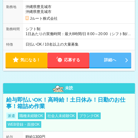
ど！ ・主要都市エリア 月収55万円／週5日稼働 月収65万~112
万円／週6日稼働 ・地方郊外エリア 月収40万円／週5日稼働 月
沖縄県豊見城市
勤務地
収40万円~50万円／週6日稼働 ＜モデルイメージ＞ ■月収50万
沖縄県豊見城市
円 (27歳男性/江東区在住)※元建築関係 1日150個配達×25日勤務
Jルート株式会社
(日休み) ■月収80万円(43歳男性/墨田区在住)※元営業 1日200個
配達×25日勤務(月休み) 【試用期間】試用期間なし
シフト制
勤務時間
1日あたりの実働時間：最大8時間/日 8:00～20:00（シフト制/実
働8時間） ※週5日勤務（場所次第では週4も有り） ※配達状況
によって時間外での勤務可能性有り ※案件により多少の前後あ
日払いOK / 10名以上の大量募集
特徴
り ※配達が完了次第、帰社OKです
気になる！
応募する
詳細へ
未読
給与即払いOK！高時給！土日休み！日勤のお仕
事！箱詰め作業
派遣
職種未経験OK
社会人未経験OK
ブランクOK
WEB登録・面接OK
時給1300円
給与