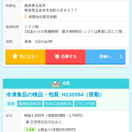
熊本県玉名市
勤務地
熊本県玉名市天水町小天８２７７
有限会社那古井館
シフト制
勤務時間
1日あたりの実働時間：最大4時間/日 シフトは希望に応じて変更
します。
単発・1日のみOK
期間
気になる！
応募する
詳細へ
未読
冷凍食品の検品・包装_H132054（夜勤）
派遣
職種未経験OK
社会人未経験OK
ブランクOK
時給1,400円（深夜割増時：1,750円）
給与
交通費別途支給あり
上限あり(月額)30,000円
交通費