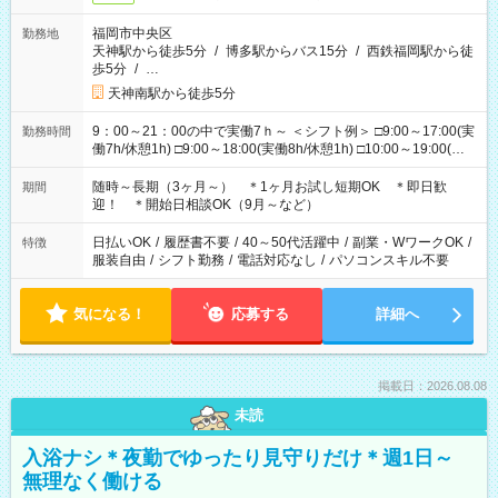
福岡市中央区
勤務地
天神駅から徒歩5分
/
博多駅からバス15分
/
西鉄福岡駅から徒
歩5分
/
…
天神南駅から徒歩5分
9：00～21：00の中で実働7ｈ～ ＜シフト例＞ □9:00～17:00(実
勤務時間
働7h/休憩1h) □9:00～18:00(実働8h/休憩1h) □10:00～19:00(実
働8h/休憩1h) □11:00～20:00(実働8h/休憩1h) □12:00～20:00(実
働7h/休憩1h) □12:00～21:00(実働7h/休憩1h) ＊固定OK ＊選べ
随時～長期（3ヶ月～） ＊1ヶ月お試し短期OK ＊即日歓
期間
る時間帯！
迎！ ＊開始日相談OK（9月～など）
日払いOK
/
履歴書不要
/
40～50代活躍中
/
副業・WワークOK
/
特徴
服装自由
/
シフト勤務
/
電話対応なし
/
パソコンスキル不要
気になる！
応募する
詳細へ
掲載日：2026.08.08
未読
入浴ナシ＊夜勤でゆったり見守りだけ＊週1日～
無理なく働ける