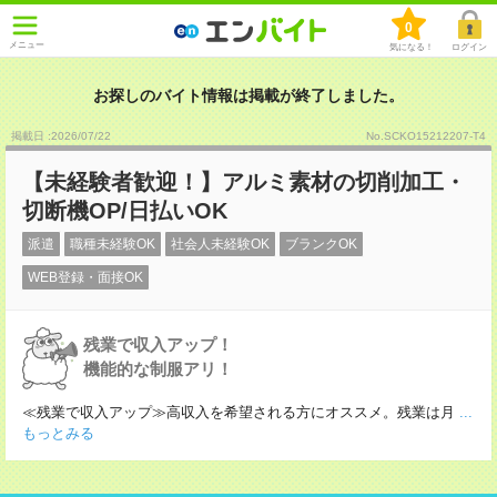
0
メニュー
気になる！
ログイン
お探しのバイト情報は掲載が終了しました。
掲載日 :2026
/
07
/
22
No.SCKO15212207-T4
【未経験者歓迎！】アルミ素材の切削加工・
切断機OP/日払いOK
派遣
職種未経験OK
社会人未経験OK
ブランクOK
WEB登録・面接OK
残業で収入アップ！
機能的な制服アリ！
≪残業で収入アップ≫高収入を希望される方にオススメ。残業は月
...
もっとみる