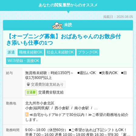
あなたの閲覧履歴からのオススメ
掲載日：2026.08.05
未読
【オープニング募集】おばあちゃんのお散歩付
き添いも仕事の1つ
派遣
職種未経験OK
社会人未経験OK
ブランクOK
WEB登録・面接OK
無資格未経験：時給1350円～ ■週払いOK ■扶養内OK ■日
給与
収1万800円以上
交通費別途支給あり
交通費全額支給
交通費
北九州市小倉北区
勤務地
小倉(福岡県)駅
/
西小倉駅
/
南小倉駅
/
…
≪自宅からドアtoドアで30分以内！≫ご希望の勤務地を紹介
します。
9:00～18:00（休憩60分） ■ご希望があれば下記シフトもOK！
勤務時間
早番 7:00～16:00 遅番 10:00～19:00 夜勤 16:30～翌9:30 「家族