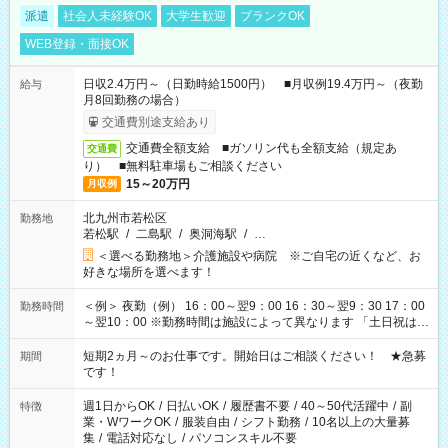
派遣
社会人未経験OK
大学生歓迎
ブランクOK
WEB登録・面接OK
日収2.4万円～（日勤時給1500円） ■月収例19.4万円～（夜勤
給与
月8回勤務の場合）
交通費別途支給あり
交通費全額支給 ■ガソリン代も全額支給（規定あ
交通費
り） ■無料駐車場もご相談ください
15～20万円
月収例
北九州市若松区
勤務地
若松駅
/
二島駅
/
奥洞海駅
/
…
＜選べる勤務地＞介護施設や病院 ※ご自宅の近くなど、お
好きな場所を選べます！
＜例＞ 夜勤（例） 16：00～翌9：00 16：30～翌9：30 17：00
勤務時間
～翌10：00 ※勤務時間は施設によって異なります 「土日祝は休
みたい」 「しっかり稼ぎたい」 「もう少し遅い時間から始めた
い」など ご希望にあったお仕事をご案内いたします。 ※未経験
短期2ヵ月～のお仕事です。開始日はご相談ください！ ★急募
期間
の方の場合は1～2ヶ月間は日中での仕事を経験いただき、 お
です！
仕事に慣れてからの夜勤になります。 ★家庭の都合でお休みが
必要な場合も遠慮なくご相談ください。
週1日からOK
/
日払いOK
/
履歴書不要
/
40～50代活躍中
/
副
特徴
業・WワークOK
/
服装自由
/
シフト勤務
/
10名以上の大量募
集
/
電話対応なし
/
パソコンスキル不要