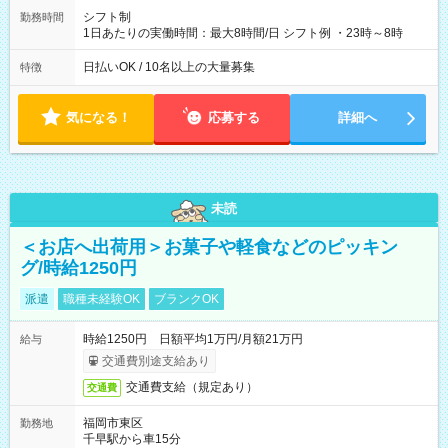
シフト制
勤務時間
1日あたりの実働時間：最大8時間/日 シフト例 ・23時～8時
日払いOK / 10名以上の大量募集
特徴
気になる！
応募する
詳細へ
未読
＜お店へ出荷用＞お菓子や軽食などのピッキン
グ/時給1250円
派遣
職種未経験OK
ブランクOK
時給1250円 日額平均1万円/月額21万円
給与
交通費別途支給あり
交通費支給（規定あり）
交通費
福岡市東区
勤務地
千早駅から車15分