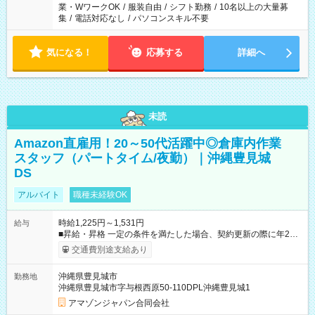
業・WワークOK
/
服装自由
/
シフト勤務
/
10名以上の大量募
集
/
電話対応なし
/
パソコンスキル不要
気になる！
応募する
詳細へ
未読
Amazon直雇用！20～50代活躍中◎倉庫内作業
スタッフ（パートタイム/夜勤）｜沖縄豊見城
DS
アルバイト
職種未経験OK
時給1,225円～1,531円
給与
■昇給・昇格 一定の条件を満たした場合、契約更新の際に年2回
まで昇給の機会があります。 ■正社員登用制度あり ※月末締/翌
交通費別途支給あり
月25日支払い ※時間外手当、別途支給 ※深夜割増賃金 (22:00～
翌5:00までは時給が25%UPします) ☆給与前払い制度有！
沖縄県豊見城市
勤務地
☆Amazon直雇用で安定して働けます！ 【試用期間】試用期間
沖縄県豊見城市字与根西原50-110DPL沖縄豊見城1
あり 試用期間の長さ：1週間 雇用形態、給与は本採用時と同じ
です。
アマゾンジャパン合同会社