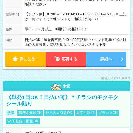
相談ください
【シフト例】 07:00～16:00 09:00～18:00 17:00～09:00 ※ 上記
勤務時間
は一例です！その他シフトもご相談ください！
即日～2ヶ月以上 ■開始日の相談OK！
期間
日払いOK
/
履歴書不要
/
40～50代活躍中
/
シフト勤務
/
10名以
特徴
上の大量募集
/
電話対応なし
/
パソコンスキル不要
気になる！
応募する
詳細へ
掲載日：2026.08.09
未読
《単発1日OK！日払い可》＊チラシのモクモク
シール貼り
派遣
職種未経験OK
社会人未経験OK
大学生歓迎
ブランクOK
WEB登録・面接OK