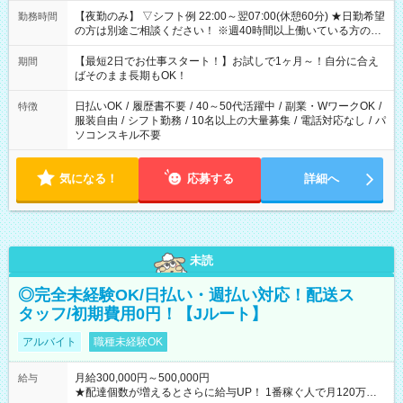
【夜勤のみ】 ▽シフト例 22:00～翌07:00(休憩60分) ★日勤希望
勤務時間
の方は別途ご相談ください！ ※週40時間以上働いている方のW
ワークはNG
【最短2日でお仕事スタート！】お試しで1ヶ月～！自分に合え
期間
ばそのまま長期もOK！
日払いOK
/
履歴書不要
/
40～50代活躍中
/
副業・WワークOK
/
特徴
服装自由
/
シフト勤務
/
10名以上の大量募集
/
電話対応なし
/
パ
ソコンスキル不要
気になる！
応募する
詳細へ
未読
◎完全未経験OK/日払い・週払い対応！配送ス
タッフ/初期費用0円！【Jルート】
アルバイト
職種未経験OK
月給300,000円～500,000円
給与
★配達個数が増えるとさらに給与UP！ 1番稼ぐ人で月120万ほ