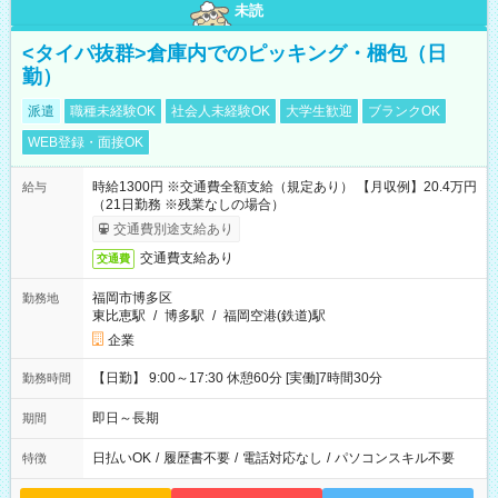
未読
<タイパ抜群>倉庫内でのピッキング・梱包（日
勤）
派遣
職種未経験OK
社会人未経験OK
大学生歓迎
ブランクOK
WEB登録・面接OK
時給1300円 ※交通費全額支給（規定あり） 【月収例】20.4万円
給与
（21日勤務 ※残業なしの場合）
交通費別途支給あり
交通費支給あり
交通費
福岡市博多区
勤務地
東比恵駅
/
博多駅
/
福岡空港(鉄道)駅
企業
【日勤】 9:00～17:30 休憩60分 [実働]7時間30分
勤務時間
即日～長期
期間
日払いOK
/
履歴書不要
/
電話対応なし
/
パソコンスキル不要
特徴