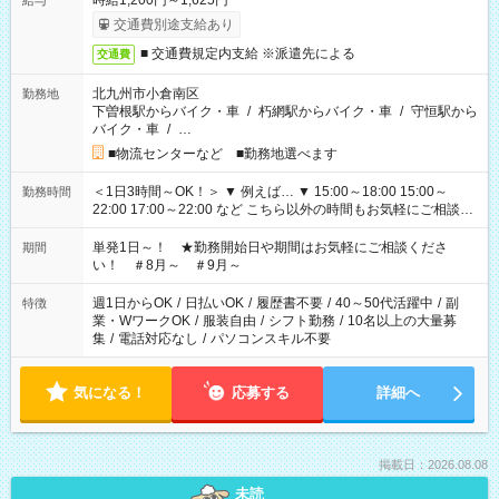
時給1,200円～1,625円
給与
交通費別途支給あり
■ 交通費規定内支給 ※派遣先による
交通費
北九州市小倉南区
勤務地
下曽根駅からバイク・車
/
朽網駅からバイク・車
/
守恒駅から
バイク・車
/
…
■物流センターなど ■勤務地選べます
＜1日3時間～OK！＞ ▼ 例えば… ▼ 15:00～18:00 15:00～
勤務時間
22:00 17:00～22:00 など こちら以外の時間もお気軽にご相談く
ださい！
単発1日～！ ★勤務開始日や期間はお気軽にご相談くださ
期間
い！ ＃8月～ ＃9月～
週1日からOK
/
日払いOK
/
履歴書不要
/
40～50代活躍中
/
副
特徴
業・WワークOK
/
服装自由
/
シフト勤務
/
10名以上の大量募
集
/
電話対応なし
/
パソコンスキル不要
気になる！
応募する
詳細へ
掲載日：2026.08.08
未読