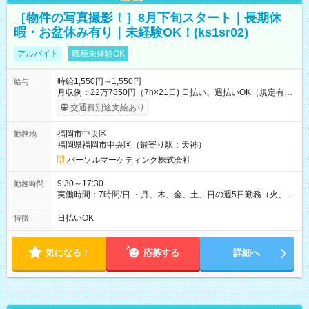
［物件の写真撮影！］8月下旬スタート｜長期休
暇・お盆休み有り｜未経験OK！(ks1sr02)
アルバイト
職種未経験OK
時給1,550円～1,550円
給与
月収例：22万7850円（7h×21日) 日払い、週払いOK（規定有
り） 【試用期間】試用期間なし
交通費別途支給あり
福岡市中央区
勤務地
福岡県福岡市中央区（最寄り駅：天神）
パーソルマーケティング株式会社
9:30～17:30
勤務時間
実働時間：7時間/日 ・月、木、金、土、日の週5日勤務（火、水
は固定休です／GW、お盆、年末年始等、長期休暇有り！） ・
ワンシフト！ ・残業ほぼナシ（0～5h/月）
日払いOK
特徴
気になる！
応募する
詳細へ