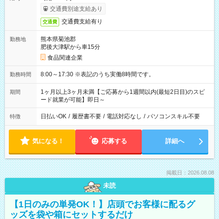
交通費別途支給あり
交通費支給有り
交通費
熊本県菊池郡
勤務地
肥後大津駅から車15分
食品関連企業
8:00～17:30 ※表記のうち実働8時間です。
勤務時間
1ヶ月以上3ヶ月未満【ご応募から1週間以内(最短2日目)のスピ
期間
ード就業が可能】即日～
日払いOK
/
履歴書不要
/
電話対応なし
/
パソコンスキル不要
特徴
気になる！
応募する
詳細へ
掲載日：2026.08.08
未読
【1日のみの単発OK！】店頭でお客様に配るグ
ッズを袋や箱にセットするだけ