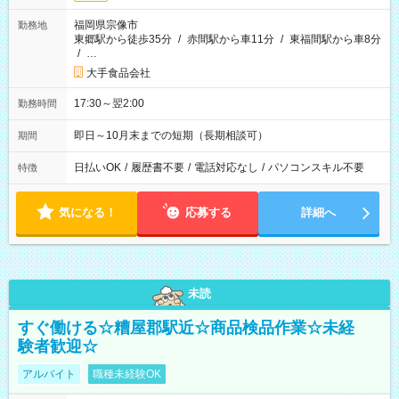
福岡県宗像市
勤務地
東郷駅から徒歩35分
/
赤間駅から車11分
/
東福間駅から車8分
/
…
大手食品会社
17:30～翌2:00
勤務時間
即日～10月末までの短期（長期相談可）
期間
日払いOK
/
履歴書不要
/
電話対応なし
/
パソコンスキル不要
特徴
気になる！
応募する
詳細へ
未読
すぐ働ける☆糟屋郡駅近☆商品検品作業☆未経
験者歓迎☆
アルバイト
職種未経験OK