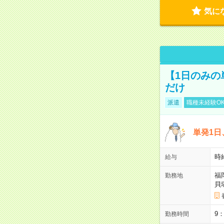
気に
【1日のみの
だけ
派遣
職種未経験O
単発1日
時
給与
福
勤務地
貝
9
勤務時間