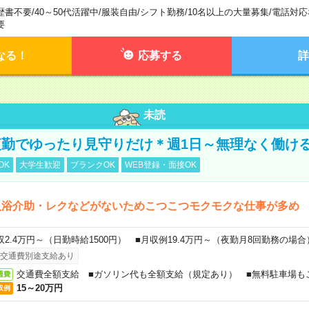
歴書不要
/
40～50代活躍中
/
服装自由
/
シフト勤務
/
10名以上の大量募集
/
電話対応
要
なる！
応募する
詳
未読
勤でゆったり見守りだけ＊週1日～無理なく働け
OK
大学生歓迎
ブランクOK
WEB登録・面接OK
入浴介助・レクなどがないためこつこつモクモクな仕事が多め
収2.4万円～（日勤時給1500円） ■月収例19.4万円～（夜勤月8回勤務の場合
交通費別途支給あり
交通費全額支給 ■ガソリン代も全額支給（規定あり） ■無料駐車場も
通費
15～20万円
収例