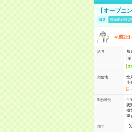
【オープニン
派遣
職種未経験O
≪週2日
無
給与
交
北
勤務地
小
9:
勤務時間
夜
残
望
【
期間