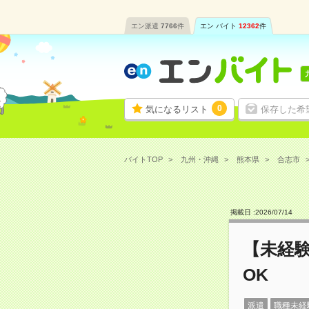
エン派遣
7766
件
エン バイト
12362
件
0
気になるリスト
保存した希
バイトTOP
九州・沖縄
熊本県
合志市
掲載日 :
2026
/
07
/
14
【未経
OK
派遣
職種未経