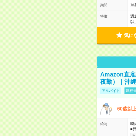
単
期間
週
特徴
以
気に
Amazon
夜勤）｜沖縄
アルバイト
職種未
60歳以
時給
給与
■