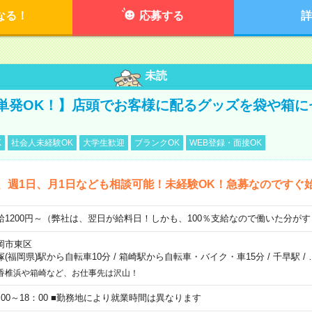
なる！
応募する
詳
未読
単発OK！】店頭でお客様に配るグッズを袋や箱に
K
社会人未経験OK
大学生歓迎
ブランクOK
WEB登録・面接OK
、週1日、月1日なども相談可能！未経験OK！急募なのですぐ
給1200円～（弊社は、翌日が給料日！しかも、100％支給なので働いた分が
岡市東区
塚(福岡県)駅から自転車10分
/
箱崎駅から自転車・バイク・車15分
/
千早駅
/
香椎浜や箱崎など、お仕事先は沢山！
：00～18：00 ■勤務地により就業時間は異なります