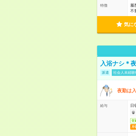
履
特徴
不
気に
入浴ナシ＊夜
派遣
社会人未経験
夜勤は
日
給与
交
月