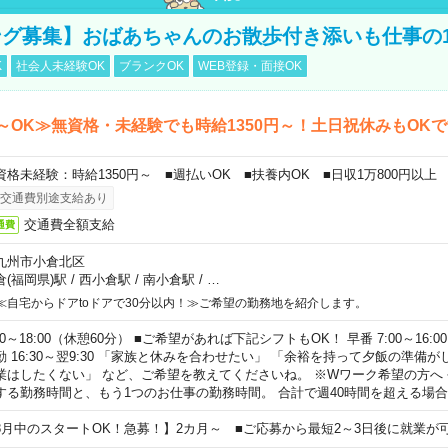
グ募集】おばあちゃんのお散歩付き添いも仕事の
K
社会人未経験OK
ブランクOK
WEB登録・面接OK
～OK≫無資格・未経験でも時給1350円～！土日祝休みもOK
資格未経験：時給1350円～ ■週払いOK ■扶養内OK ■日収1万800円以上
交通費別途支給あり
交通費全額支給
通費
九州市小倉北区
倉(福岡県)駅
/
西小倉駅
/
南小倉駅
/
…
≪自宅からドアtoドアで30分以内！≫ご希望の勤務地を紹介します。
00～18:00（休憩60分） ■ご希望があれば下記シフトもOK！ 早番 7:00～16:00 遅
勤 16:30～翌9:30 「家族と休みを合わせたい」 「余裕を持って夕飯の準備
業はしたくない」 など、ご希望を教えてくださいね。 ※Wワーク希望の方へ
する勤務時間と、もう1つのお仕事の勤務時間。 合計で週40時間を超える場
8月中のスタートOK！急募！】2カ月～ ■ご応募から最短2～3日後に就業が