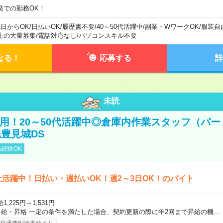
発での勤務OK！
1日からOK
/
日払いOK
/
履歴書不要
/
40～50代活躍中
/
副業・WワークOK
/
服装自
上の大量募集
/
電話対応なし
/
パソコンスキル不要
なる！
応募する
詳
未読
直雇用！20～50代活躍中◎倉庫内作業スタッフ（パー
豊見城DS
経験OK
上活躍中！日払い・週払いOK！週2～3日OK！のバイト
1,225円～1,531円
昇給・昇格 一定の条件を満たした場合、契約更新の際に年2回まで昇給の機…