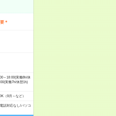
不要＊
0～18:00(実働8h/休
0:00(実働7h/休憩1h)
OK（9月～など）
電話対応なし
/
パソコ