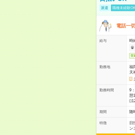
派遣
職種未経験O
電話一切
時
給与
交
福
勤務地
天
9：
勤務時間
憩1
□1
随
期間
日
特徴
ン