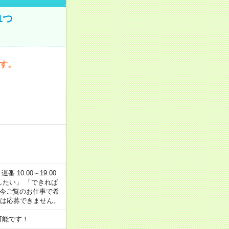
1つ
です。
番 10:00～19:00
がしたい」 「できれば
 今ご覧のお仕事で希
合は応募できません。
可能です！