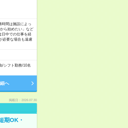
！
 ※勤務時間は施設によっ
間から始めたい」など
は日中での仕事を経
が必要な場合も遠慮
由
/
シフト勤務
/
10名
細へ
掲載日：2026.07.30
短期OK・