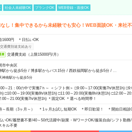
K
社会人未経験OK
ブランクOK
WEB登録・面接OK
なし！集中できるから未経験でも安心！WEB面談OK・来社
給1600円 ＊日払いOK
交通費別途支給あり
交通費支給（上限15000円/月）
通費
岡市中央区
神駅から徒歩5分
/
博多駅からバス15分
/
西鉄福岡駅から徒歩5分
/
…
天神南駅から徒歩5分
00～21：00の中で実働7ｈ～ ＜シフト例＞ □9:00～17:00(実働7h/休憩1h) □9:0
h) □10:00～19:00(実働8h/休憩1h) □11:00～20:00(実働8h/休憩1h) □12:00～2
2:00～21:00(実働7h/休憩1h) ＊固定OK ＊選べる時間帯！
時～長期（3ヶ月～） ＊1ヶ月お試し短期OK ＊即日歓迎！ ＊開始日相談
払いOK
/
履歴書不要
/
40～50代活躍中
/
副業・WワークOK
/
服装自由
/
シフト勤務
/
スキル不要