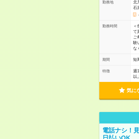
北
勤務地
石
＜
勤務時間
て
ご
験
な
短
期間
週
特徴
以
気に
電話ナシ！見
日払いOK