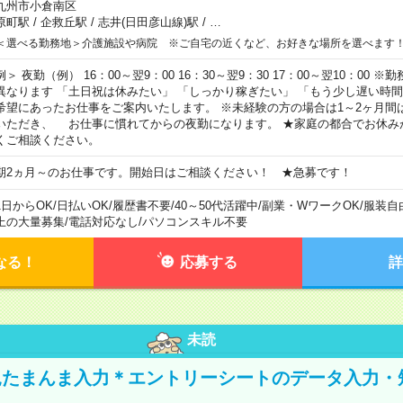
九州市小倉南区
原町駅
/
企救丘駅
/
志井(日田彦山線)駅
/
…
＜選べる勤務地＞介護施設や病院 ※ご自宅の近くなど、お好きな場所を選べます
例＞ 夜勤（例） 16：00～翌9：00 16：30～翌9：30 17：00～翌10：00
異なります 「土日祝は休みたい」 「しっかり稼ぎたい」 「もう少し遅い時
希望にあったお仕事をご案内いたします。 ※未経験の方の場合は1～2ヶ月間
いただき、 お仕事に慣れてからの夜勤になります。 ★家庭の都合でお休み
くご相談ください。
期2ヵ月～のお仕事です。開始日はご相談ください！ ★急募です！
1日からOK
/
日払いOK
/
履歴書不要
/
40～50代活躍中
/
副業・WワークOK
/
服装自
上の大量募集
/
電話対応なし
/
パソコンスキル不要
なる！
応募する
詳
未読
たまんま入力＊エントリーシートのデータ入力・