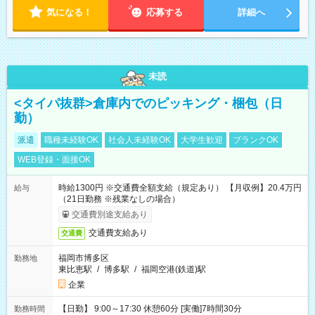
気になる！
応募する
詳細へ
未読
<タイパ抜群>倉庫内でのピッキング・梱包（日
勤）
派遣
職種未経験OK
社会人未経験OK
大学生歓迎
ブランクOK
WEB登録・面接OK
時給1300円 ※交通費全額支給（規定あり） 【月収例】20.4万円
給与
（21日勤務 ※残業なしの場合）
交通費別途支給あり
交通費支給あり
交通費
福岡市博多区
勤務地
東比恵駅
/
博多駅
/
福岡空港(鉄道)駅
企業
【日勤】 9:00～17:30 休憩60分 [実働]7時間30分
勤務時間