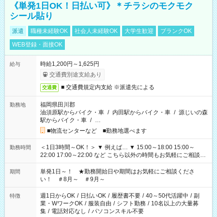
《単発1日OK！日払い可》＊チラシのモクモク
シール貼り
派遣
職種未経験OK
社会人未経験OK
大学生歓迎
ブランクOK
WEB登録・面接OK
時給1,200円～1,625円
給与
交通費別途支給あり
■ 交通費規定内支給 ※派遣先による
交通費
福岡県田川郡
勤務地
油須原駅からバイク・車
/
内田駅からバイク・車
/
源じいの森
駅からバイク・車
/
…
■物流センターなど ■勤務地選べます
＜1日3時間～OK！＞ ▼ 例えば… ▼ 15:00～18:00 15:00～
勤務時間
22:00 17:00～22:00 など こちら以外の時間もお気軽にご相談く
ださい！
単発1日～！ ★勤務開始日や期間はお気軽にご相談くださ
期間
い！ ＃8月～ ＃9月～
週1日からOK
/
日払いOK
/
履歴書不要
/
40～50代活躍中
/
副
特徴
業・WワークOK
/
服装自由
/
シフト勤務
/
10名以上の大量募
集
/
電話対応なし
/
パソコンスキル不要