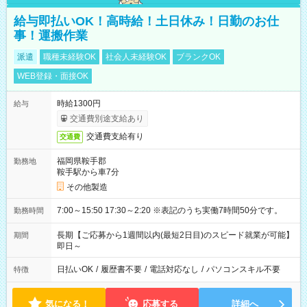
給与即払いOK！高時給！土日休み！日勤のお仕
事！運搬作業
派遣
職種未経験OK
社会人未経験OK
ブランクOK
WEB登録・面接OK
時給1300円
給与
交通費別途支給あり
交通費支給有り
交通費
福岡県鞍手郡
勤務地
鞍手駅から車7分
その他製造
7:00～15:50 17:30～2:20 ※表記のうち実働7時間50分です。
勤務時間
長期【ご応募から1週間以内(最短2日目)のスピード就業が可能】
期間
即日～
日払いOK
/
履歴書不要
/
電話対応なし
/
パソコンスキル不要
特徴
気になる！
応募する
詳細へ