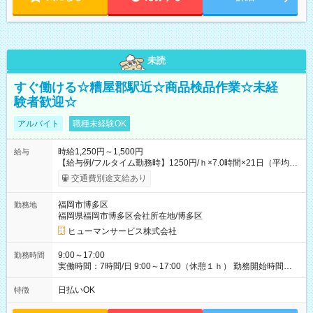
未読
すぐ働ける☆糟屋郡駅近☆商品検品作業☆未経
験者歓迎☆
アルバイト
職種未経験OK
時給1,250円～1,500円
給与
【給与例/フルタイム勤務時】1250円/ｈ×7.0時間×21日（平均
値）=183,750円 別途交通費支給（会社規定有）、残業/休日手当
交通費別途支給あり
支給、 フルタイムの募集になりますが、働く日数や時間につい
て若干の調整により働くことが出来る場合（子育て等の要件な
福岡市博多区
勤務地
ど）は、ご希望状況をヒヤリングして調整できることがありま
福岡県福岡市博多区会社所在地/博多区
す。応募時に、ご相談頂きます様お願いします。 ※公共交通機
関、駐車場あり。（粕屋郡） 【試用期間】試用期間なし
ヒューマンサービス株式会社
9:00～17:00
勤務時間
実働時間：7時間/日 9:00～17:00（休憩１ｈ） 勤務開始時間等
の調整も受けたまります。 （例：10時から17時 など） お気軽
にご相談・お問い合わせをメールで返信してください。
日払いOK
特徴