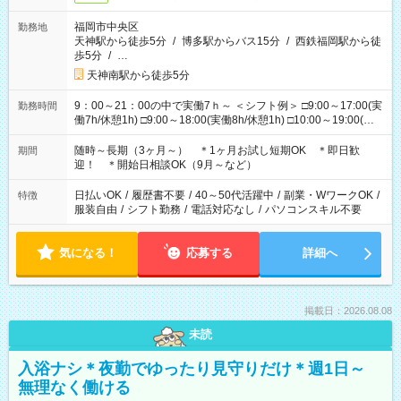
福岡市中央区
勤務地
天神駅から徒歩5分
/
博多駅からバス15分
/
西鉄福岡駅から徒
歩5分
/
…
天神南駅から徒歩5分
9：00～21：00の中で実働7ｈ～ ＜シフト例＞ □9:00～17:00(実
勤務時間
働7h/休憩1h) □9:00～18:00(実働8h/休憩1h) □10:00～19:00(実
働8h/休憩1h) □11:00～20:00(実働8h/休憩1h) □12:00～20:00(実
働7h/休憩1h) □12:00～21:00(実働7h/休憩1h) ＊固定OK ＊選べ
随時～長期（3ヶ月～） ＊1ヶ月お試し短期OK ＊即日歓
期間
る時間帯！
迎！ ＊開始日相談OK（9月～など）
日払いOK
/
履歴書不要
/
40～50代活躍中
/
副業・WワークOK
/
特徴
服装自由
/
シフト勤務
/
電話対応なし
/
パソコンスキル不要
気になる！
応募する
詳細へ
掲載日：2026.08.08
未読
入浴ナシ＊夜勤でゆったり見守りだけ＊週1日～
無理なく働ける