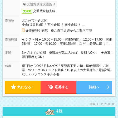
交通費別途支給あり
交通費全額支給
交通費
北九州市小倉北区
勤務地
小倉(福岡県)駅
/
西小倉駅
/
南小倉駅
/
…
介護施設や病院 ※ご自宅近辺からご案内可能
≪シフト例≫ 10:00～15:00（実働5時間） 12:00～17:00（実働
勤務時間
5時間） 17:00～翌10:00（実働15時間）など ご希望に応じて、
働く時間は調整できます！ お気軽に担当へ相談ください！
3ヵ月までの短期 ※職場が気に入れば、長期もOK！ ★急募！
期間
即日勤務もOK！
週1日からOK
/
日払いOK
/
履歴書不要
/
40～50代活躍中
/
副
特徴
業・WワークOK
/
シフト勤務
/
10名以上の大量募集
/
電話対応
なし
/
パソコンスキル不要
気になる！
応募する
詳細へ
掲載日：2026.08.08
未読