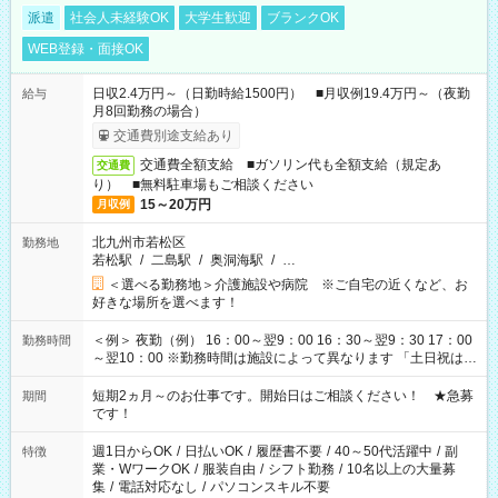
派遣
社会人未経験OK
大学生歓迎
ブランクOK
WEB登録・面接OK
日収2.4万円～（日勤時給1500円） ■月収例19.4万円～（夜勤
給与
月8回勤務の場合）
交通費別途支給あり
交通費全額支給 ■ガソリン代も全額支給（規定あ
交通費
り） ■無料駐車場もご相談ください
15～20万円
月収例
北九州市若松区
勤務地
若松駅
/
二島駅
/
奥洞海駅
/
…
＜選べる勤務地＞介護施設や病院 ※ご自宅の近くなど、お
好きな場所を選べます！
＜例＞ 夜勤（例） 16：00～翌9：00 16：30～翌9：30 17：00
勤務時間
～翌10：00 ※勤務時間は施設によって異なります 「土日祝は休
みたい」 「しっかり稼ぎたい」 「もう少し遅い時間から始めた
い」など ご希望にあったお仕事をご案内いたします。 ※未経験
短期2ヵ月～のお仕事です。開始日はご相談ください！ ★急募
期間
の方の場合は1～2ヶ月間は日中での仕事を経験いただき、 お
です！
仕事に慣れてからの夜勤になります。 ★家庭の都合でお休みが
必要な場合も遠慮なくご相談ください。
週1日からOK
/
日払いOK
/
履歴書不要
/
40～50代活躍中
/
副
特徴
業・WワークOK
/
服装自由
/
シフト勤務
/
10名以上の大量募
集
/
電話対応なし
/
パソコンスキル不要