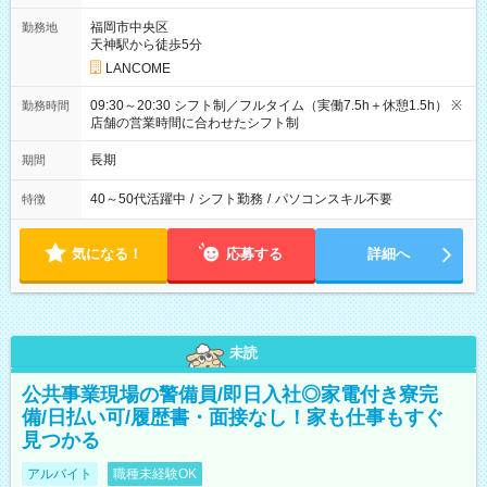
福岡市中央区
勤務地
天神駅から徒歩5分
LANCOME
09:30～20:30 シフト制／フルタイム（実働7.5h＋休憩1.5h） ※
勤務時間
店舗の営業時間に合わせたシフト制
長期
期間
40～50代活躍中
/
シフト勤務
/
パソコンスキル不要
特徴
気になる！
応募する
詳細へ
未読
公共事業現場の警備員/即日入社◎家電付き寮完
備/日払い可/履歴書・面接なし！家も仕事もすぐ
見つかる
アルバイト
職種未経験OK