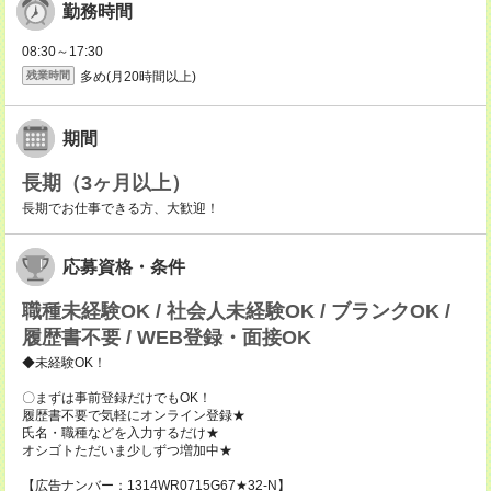
勤務時間
08:30～17:30
多め(月20時間以上)
残業時間
期間
長期（3ヶ月以上）
長期でお仕事できる方、大歓迎！
応募資格・条件
職種未経験OK / 社会人未経験OK / ブランクOK /
履歴書不要 / WEB登録・面接OK
◆未経験OK！
〇まずは事前登録だけでもOK！
履歴書不要で気軽にオンライン登録★
氏名・職種などを入力するだけ★
オシゴトただいま少しずつ増加中★
【広告ナンバー：1314WR0715G67★32-N】