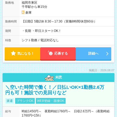
福岡市東区
勤務地
千早駅から車15分
倉庫
【日勤】5勤2休 8:30～17:30（実働8時間/休憩60分）
勤務時間
・長期 ・即日スタートOK！
期間
シフト勤務
/
電話対応なし
特徴
気になる！
応募する
詳細へ
掲載日：2026.08.07
未読
＼空いた時間で働く！／日払いOK×1勤務2.6万
円も可！施設での見回りなど
派遣
ブランクOK
WEB登録・面接OK
時給1450円～ 夜勤時給1760円～ 日収2.6万円～（夜勤時給
給与
1760円×15h）