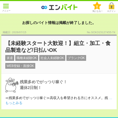
0
メニュー
気になる！
ログイン
お探しのバイト情報は掲載が終了しました。
掲載日 :2026
/
07
/
15
No.SCKO15127455-T4
【未経験スタート大歓迎！】組立・加工・食
品製造など/日払いOK
派遣
職種未経験OK
社会人未経験OK
ブランクOK
WEB登録・面接OK
残業多めでがっつり稼ぐ！
週休2日制！
≪残業多めでがっつり稼ぐ≫高収入を希望される方にオススメ。残
...
もっとみる