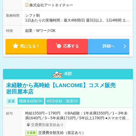
株式会社アートネイチャー
シフト制
勤務時間
1日あたりの実働時間：最大4時間/日 週3日以上、1日4時間 土曜
や日曜のお休みも応相談 16:05～20:05 「昼間のレジの仕事とW
ワークで働きたい」 「夕食後の空いている時間を有効活用した
副業・WワークOK
特徴
い」など シフトや休み希望など随時ご相談下さい♪
気になる！
応募する
詳細へ
未読
未経験から高時給【LANCOME】コスメ販売
岩田屋本店
派遣
職種未経験OK
WEB登録・面接OK
時給1550円～1790円 ※BA経験：1年未満1550円／1～3年未
給与
満1640円／3～5年未満1710円／5年以上1790円 ●スマホで前払
いOK（※上限、条件あり）
交通費別途支給あり
交通費全額支給（規定あり）
交通費