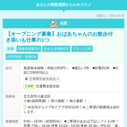
あなたの閲覧履歴からのオススメ
掲載日：2026.08.05
未読
【オープニング募集】おばあちゃんのお散歩付
き添いも仕事の1つ
派遣
職種未経験OK
社会人未経験OK
ブランクOK
WEB登録・面接OK
無資格未経験：時給1350円～ ■週払いOK ■扶養内OK ■日
給与
収1万800円以上
交通費別途支給あり
交通費全額支給
交通費
北九州市小倉北区
勤務地
小倉(福岡県)駅
/
西小倉駅
/
南小倉駅
/
…
≪自宅からドアtoドアで30分以内！≫ご希望の勤務地を紹介
します。
9:00～18:00（休憩60分） ■ご希望があれば下記シフトもOK！
勤務時間
早番 7:00～16:00 遅番 10:00～19:00 夜勤 16:30～翌9:30 「家族