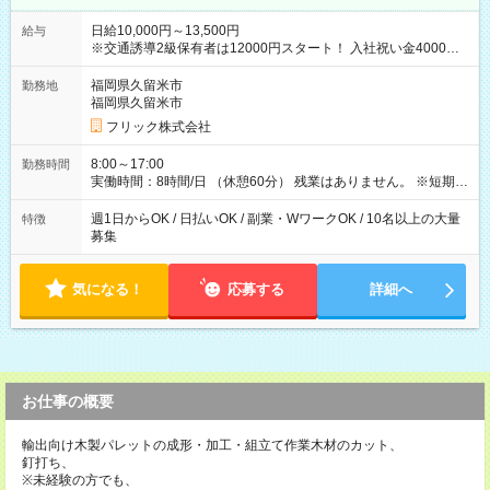
日給10,000円～13,500円
給与
※交通誘導2級保有者は12000円スタート！ 入社祝い金4000円
【試用期間】試用期間なし
福岡県久留米市
勤務地
福岡県久留米市
フリック株式会社
8:00～17:00
勤務時間
実働時間：8時間/日 （休憩60分） 残業はありません。 ※短期の
募集は行っておりません。予めご了承くださいませ。
週1日からOK / 日払いOK / 副業・WワークOK / 10名以上の大量
特徴
募集
気になる！
応募する
詳細へ
お仕事の概要
輸出向け木製パレットの成形・加工・組立て作業木材のカット、
釘打ち、
※未経験の方でも、