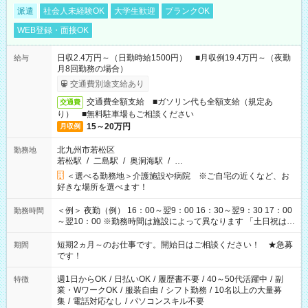
派遣
社会人未経験OK
大学生歓迎
ブランクOK
WEB登録・面接OK
日収2.4万円～（日勤時給1500円） ■月収例19.4万円～（夜勤
給与
月8回勤務の場合）
交通費別途支給あり
交通費全額支給 ■ガソリン代も全額支給（規定あ
交通費
り） ■無料駐車場もご相談ください
15～20万円
月収例
北九州市若松区
勤務地
若松駅
/
二島駅
/
奥洞海駅
/
…
＜選べる勤務地＞介護施設や病院 ※ご自宅の近くなど、お
好きな場所を選べます！
＜例＞ 夜勤（例） 16：00～翌9：00 16：30～翌9：30 17：00
勤務時間
～翌10：00 ※勤務時間は施設によって異なります 「土日祝は休
みたい」 「しっかり稼ぎたい」 「もう少し遅い時間から始めた
い」など ご希望にあったお仕事をご案内いたします。 ※未経験
短期2ヵ月～のお仕事です。開始日はご相談ください！ ★急募
期間
の方の場合は1～2ヶ月間は日中での仕事を経験いただき、 お
です！
仕事に慣れてからの夜勤になります。 ★家庭の都合でお休みが
必要な場合も遠慮なくご相談ください。
週1日からOK
/
日払いOK
/
履歴書不要
/
40～50代活躍中
/
副
特徴
業・WワークOK
/
服装自由
/
シフト勤務
/
10名以上の大量募
集
/
電話対応なし
/
パソコンスキル不要