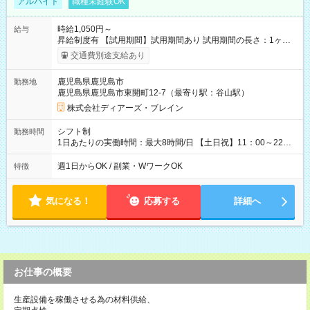
アルバイト
職種未経験OK
時給1,050円～
給与
昇給制度有 【試用期間】試用期間あり 試用期間の長さ：1ヶ月
雇用形態、給与は本採用時と同じです。
交通費別途支給あり
鹿児島県鹿児島市
勤務地
鹿児島県鹿児島市東開町12-7（最寄り駅：谷山駅）
株式会社ディアーズ・ブレイン
シフト制
勤務時間
1日あたりの実働時間：最大8時間/日 【土日祝】11：00～22：
00/実働6～8時間 週1～2日勤務相談可 【勤務期間】6か月以上
週1日からOK / 副業・WワークOK
特徴
気になる！
応募する
詳細へ
お仕事の概要
生産設備を稼働させる為の材料供給、