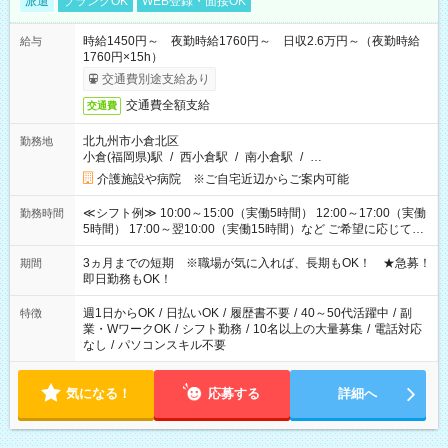
派遣
ブランクOK
WEB登録・面接OK
時給1450円～ 夜勤時給1760円～ 日収2.6万円～（夜勤時給
給与
1760円×15h）
交通費別途支給あり
交通費全額支給
交通費
北九州市小倉北区
勤務地
小倉(福岡県)駅
/
西小倉駅
/
南小倉駅
/
…
介護施設や病院 ※ご自宅近辺からご案内可能
≪シフト例≫ 10:00～15:00（実働5時間） 12:00～17:00（実働
勤務時間
5時間） 17:00～翌10:00（実働15時間）など ご希望に応じて、
働く時間は調整できます！ お気軽に担当へ相談ください！
3ヵ月までの短期 ※職場が気に入れば、長期もOK！ ★急募！
期間
即日勤務もOK！
週1日からOK
/
日払いOK
/
履歴書不要
/
40～50代活躍中
/
副
特徴
業・WワークOK
/
シフト勤務
/
10名以上の大量募集
/
電話対応
なし
/
パソコンスキル不要
気になる！
応募する
詳細へ