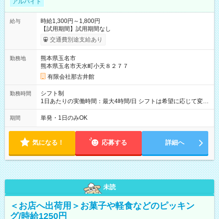
アルバイト
時給1,300円～1,800円
給与
【試用期間】試用期間なし
交通費別途支給あり
熊本県玉名市
勤務地
熊本県玉名市天水町小天８２７７
有限会社那古井館
シフト制
勤務時間
1日あたりの実働時間：最大4時間/日 シフトは希望に応じて変更
します。
単発・1日のみOK
期間
気になる！
応募する
詳細へ
未読
＜お店へ出荷用＞お菓子や軽食などのピッキン
グ/時給1250円