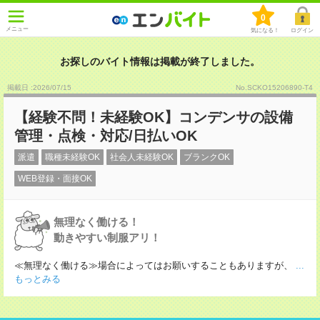
0
メニュー
気になる！
ログイン
お探しのバイト情報は掲載が終了しました。
掲載日 :2026
/
07
/
15
No.SCKO15206890-T4
【経験不問！未経験OK】コンデンサの設備
管理・点検・対応/日払いOK
派遣
職種未経験OK
社会人未経験OK
ブランクOK
WEB登録・面接OK
無理なく働ける！
動きやすい制服アリ！
≪無理なく働ける≫場合によってはお願いすることもありますが、
...
もっとみる