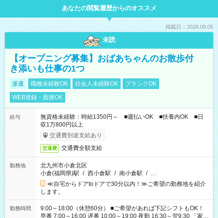
あなたの閲覧履歴からのオススメ
掲載日：2026.08.05
未読
【オープニング募集】おばあちゃんのお散歩付
き添いも仕事の1つ
派遣
職種未経験OK
社会人未経験OK
ブランクOK
WEB登録・面接OK
無資格未経験：時給1350円～ ■週払いOK ■扶養内OK ■日
給与
収1万800円以上
交通費別途支給あり
交通費全額支給
交通費
北九州市小倉北区
勤務地
小倉(福岡県)駅
/
西小倉駅
/
南小倉駅
/
…
≪自宅からドアtoドアで30分以内！≫ご希望の勤務地を紹介
します。
9:00～18:00（休憩60分） ■ご希望があれば下記シフトもOK！
勤務時間
早番 7:00～16:00 遅番 10:00～19:00 夜勤 16:30～翌9:30 「家族