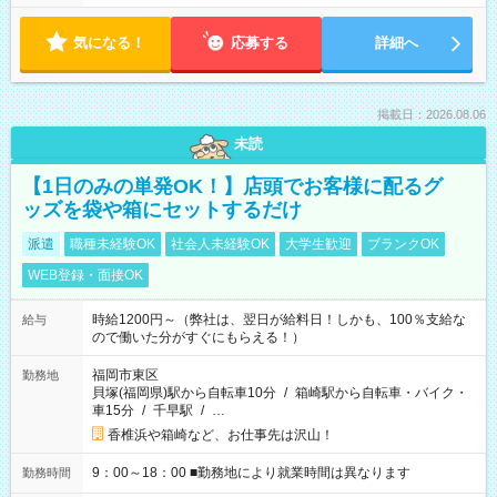
気になる！
応募する
詳細へ
掲載日：2026.08.06
未読
【1日のみの単発OK！】店頭でお客様に配るグ
ッズを袋や箱にセットするだけ
派遣
職種未経験OK
社会人未経験OK
大学生歓迎
ブランクOK
WEB登録・面接OK
時給1200円～（弊社は、翌日が給料日！しかも、100％支給な
給与
ので働いた分がすぐにもらえる！）
福岡市東区
勤務地
貝塚(福岡県)駅から自転車10分
/
箱崎駅から自転車・バイク・
車15分
/
千早駅
/
…
香椎浜や箱崎など、お仕事先は沢山！
9：00～18：00 ■勤務地により就業時間は異なります
勤務時間