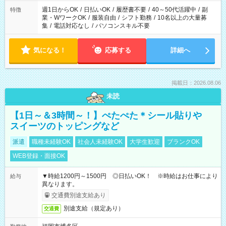
週1日からOK
/
日払いOK
/
履歴書不要
/
40～50代活躍中
/
副
特徴
業・WワークOK
/
服装自由
/
シフト勤務
/
10名以上の大量募
集
/
電話対応なし
/
パソコンスキル不要
気になる！
応募する
詳細へ
掲載日：2026.08.06
未読
【1日～＆3時間～！】ぺたぺた＊シール貼りや
スイーツのトッピングなど
派遣
職種未経験OK
社会人未経験OK
大学生歓迎
ブランクOK
WEB登録・面接OK
▼時給1200円～1500円 ◎日払いOK！ ※時給はお仕事により
給与
異なります。
交通費別途支給あり
別途支給（規定あり）
交通費