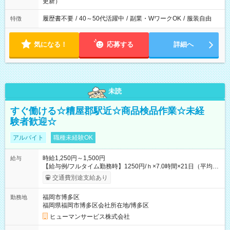
更新）
履歴書不要
/
40～50代活躍中
/
副業・WワークOK
/
服装自由
特徴
気になる！
応募する
詳細へ
未読
すぐ働ける☆糟屋郡駅近☆商品検品作業☆未経
験者歓迎☆
アルバイト
職種未経験OK
時給1,250円～1,500円
給与
【給与例/フルタイム勤務時】1250円/ｈ×7.0時間×21日（平均
値）=183,750円 別途交通費支給（会社規定有）、残業/休日手当
交通費別途支給あり
支給、 フルタイムの募集になりますが、働く日数や時間につい
て若干の調整により働くことが出来る場合（子育て等の要件な
福岡市博多区
勤務地
ど）は、ご希望状況をヒヤリングして調整できることがありま
福岡県福岡市博多区会社所在地/博多区
す。応募時に、ご相談頂きます様お願いします。 ※公共交通機
関、駐車場あり。（粕屋郡） 【試用期間】試用期間なし
ヒューマンサービス株式会社