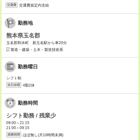
交通費規定内支給
交通費
勤務地
熊本県玉名郡
玉名郡和水町 新玉名駅から車20分
製造・建築・土木・製造技術系
勤務曜日
シフト制
4勤2休
休日休暇
勤務時間
シフト勤務 / 残業少
09:00～21:15
21:00～09:15
ほぼ無し(月10時間未満)
残業時間