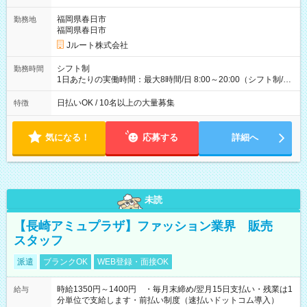
ど！ ・主要都市エリア 月収55万円／週5日稼働 月収65万~112
万円／週6日稼働 ・地方郊外エリア 月収40万円／週5日稼働 月
福岡県春日市
勤務地
収40万円~50万円／週6日稼働 ＜モデルイメージ＞ ■月収50万
福岡県春日市
円 (27歳男性/江東区在住)※元建築関係 1日150個配達×25日勤務
Jルート株式会社
(日休み) ■月収80万円(43歳男性/墨田区在住)※元営業 1日200個
配達×25日勤務(月休み) 【試用期間】試用期間なし
シフト制
勤務時間
1日あたりの実働時間：最大8時間/日 8:00～20:00（シフト制/実
働8時間） ※週5日勤務（場所次第では週4も有り） ※配達状況
によって時間外での勤務可能性有り ※案件により多少の前後あ
日払いOK / 10名以上の大量募集
特徴
り ※配達が完了次第、帰社OKです
気になる！
応募する
詳細へ
未読
【長崎アミュプラザ】ファッション業界 販売
スタッフ
派遣
ブランクOK
WEB登録・面接OK
時給1350円～1400円 ・毎月末締め/翌月15日支払い・残業は1
給与
分単位で支給します・前払い制度（速払いドットコム導入）