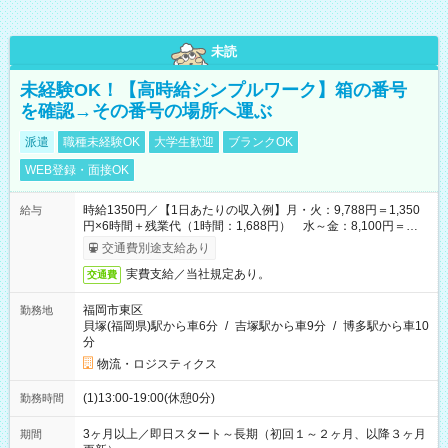
未読
未経験OK！【高時給シンプルワーク】箱の番号
を確認→その番号の場所へ運ぶ
派遣
職種未経験OK
大学生歓迎
ブランクOK
WEB登録・面接OK
時給1350円／【1日あたりの収入例】月・火：9,788円＝1,350
給与
円×6時間＋残業代（1時間：1,688円） 水～金：8,100円＝
1,350円×6時間
交通費別途支給あり
実費支給／当社規定あり。
交通費
福岡市東区
勤務地
貝塚(福岡県)駅から車6分
/
吉塚駅から車9分
/
博多駅から車10
分
物流・ロジスティクス
(1)13:00-19:00(休憩0分)
勤務時間
3ヶ月以上／即日スタート～長期（初回１～２ヶ月、以降３ヶ月
期間