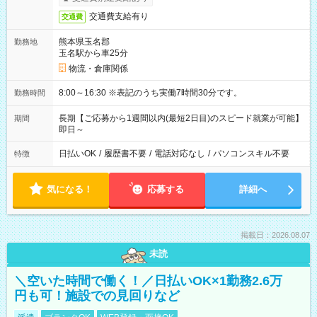
交通費支給有り
交通費
熊本県玉名郡
勤務地
玉名駅から車25分
物流・倉庫関係
8:00～16:30 ※表記のうち実働7時間30分です。
勤務時間
長期【ご応募から1週間以内(最短2日目)のスピード就業が可能】
期間
即日～
日払いOK
/
履歴書不要
/
電話対応なし
/
パソコンスキル不要
特徴
気になる！
応募する
詳細へ
掲載日：2026.08.07
未読
＼空いた時間で働く！／日払いOK×1勤務2.6万
円も可！施設での見回りなど