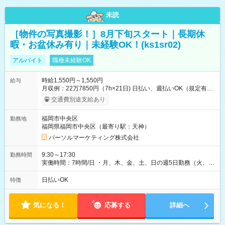
未読
［物件の写真撮影！］8月下旬スタート｜長期休
暇・お盆休み有り｜未経験OK！(ks1sr02)
アルバイト
職種未経験OK
時給1,550円～1,550円
給与
月収例：22万7850円（7h×21日) 日払い、週払いOK（規定有
り） 【試用期間】試用期間なし
交通費別途支給あり
福岡市中央区
勤務地
福岡県福岡市中央区（最寄り駅：天神）
パーソルマーケティング株式会社
9:30～17:30
勤務時間
実働時間：7時間/日 ・月、木、金、土、日の週5日勤務（火、水
は固定休です／GW、お盆、年末年始等、長期休暇有り！） ・
ワンシフト！ ・残業ほぼナシ（0～5h/月）
日払いOK
特徴
気になる！
応募する
詳細へ