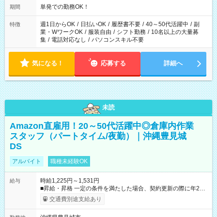
単発での勤務OK！
期間
週1日からOK
/
日払いOK
/
履歴書不要
/
40～50代活躍中
/
副
特徴
業・WワークOK
/
服装自由
/
シフト勤務
/
10名以上の大量募
集
/
電話対応なし
/
パソコンスキル不要
気になる！
応募する
詳細へ
未読
Amazon直雇用！20～50代活躍中◎倉庫内作業
スタッフ（パートタイム/夜勤）｜沖縄豊見城
DS
アルバイト
職種未経験OK
時給1,225円～1,531円
給与
■昇給・昇格 一定の条件を満たした場合、契約更新の際に年2回
まで昇給の機会があります。 ■正社員登用制度あり ※月末締/翌
交通費別途支給あり
月25日支払い ※時間外手当、別途支給 ※深夜割増賃金 (22:00～
翌5:00までは時給が25%UPします) ☆給与前払い制度有！