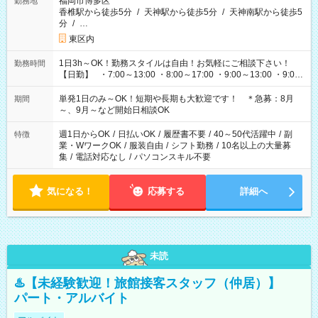
福岡市博多区
勤務地
香椎駅から徒歩5分
/
天神駅から徒歩5分
/
天神南駅から徒歩5
分
/
…
東区内
1日3h～OK！勤務スタイルは自由！お気軽にご相談下さい！
勤務時間
【日勤】 ・7:00～13:00 ・8:00～17:00 ・9:00～13:00 ・9:00
～18:00 ・10:00～19:00 ・13:00～18:00 ・15:00～20:00 ・
16:00～19:00 【夜勤】 ・17:00～21:00 ・18:00～23:00 ・
単発1日のみ～OK！短期や長期も大歓迎です！ ＊急募：8月
期間
21:00～翌6:00 ・23:00～翌8:00 など（他時間多数あり！）
～、9月～など開始日相談OK
週1日からOK
/
日払いOK
/
履歴書不要
/
40～50代活躍中
/
副
特徴
業・WワークOK
/
服装自由
/
シフト勤務
/
10名以上の大量募
集
/
電話対応なし
/
パソコンスキル不要
気になる！
応募する
詳細へ
未読
♨️【未経験歓迎！旅館接客スタッフ（仲居）】
パート・アルバイト