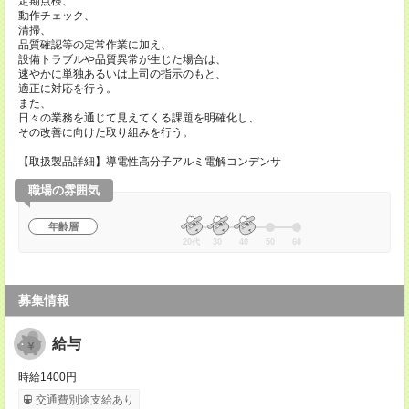
定期点検、
動作チェック、
清掃、
品質確認等の定常作業に加え、
設備トラブルや品質異常が生じた場合は、
速やかに単独あるいは上司の指示のもと、
適正に対応を行う。
また、
日々の業務を通じて見えてくる課題を明確化し、
その改善に向けた取り組みを行う。
【取扱製品詳細】導電性高分子アルミ電解コンデンサ
職場の雰囲気
年齢層
20代
30
40
50
60
募集情報
給与
時給1400円
交通費別途支給あり