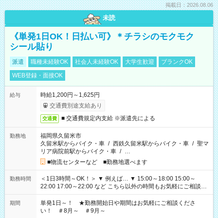
掲載日：2026.08.06
未読
《単発1日OK！日払い可》＊チラシのモクモク
シール貼り
派遣
職種未経験OK
社会人未経験OK
大学生歓迎
ブランクOK
WEB登録・面接OK
時給1,200円～1,625円
給与
交通費別途支給あり
■ 交通費規定内支給 ※派遣先による
交通費
福岡県久留米市
勤務地
久留米駅からバイク・車
/
西鉄久留米駅からバイク・車
/
聖マ
リア病院前駅からバイク・車
/
…
■物流センターなど ■勤務地選べます
＜1日3時間～OK！＞ ▼ 例えば… ▼ 15:00～18:00 15:00～
勤務時間
22:00 17:00～22:00 など こちら以外の時間もお気軽にご相談く
ださい！
単発1日～！ ★勤務開始日や期間はお気軽にご相談くださ
期間
い！ ＃8月～ ＃9月～