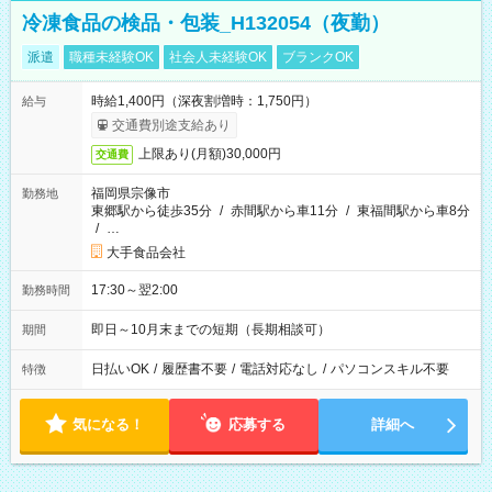
冷凍食品の検品・包装_H132054（夜勤）
派遣
職種未経験OK
社会人未経験OK
ブランクOK
時給1,400円（深夜割増時：1,750円）
給与
交通費別途支給あり
上限あり(月額)30,000円
交通費
福岡県宗像市
勤務地
東郷駅から徒歩35分
/
赤間駅から車11分
/
東福間駅から車8分
/
…
大手食品会社
17:30～翌2:00
勤務時間
即日～10月末までの短期（長期相談可）
期間
日払いOK
/
履歴書不要
/
電話対応なし
/
パソコンスキル不要
特徴
気になる！
応募する
詳細へ