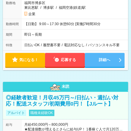
福岡市博多区
勤務地
東比恵駅
/
博多駅
/
福岡空港(鉄道)駅
企業
【日勤】 9:00～17:30 休憩60分 [実働]7時間30分
勤務時間
即日～長期
期間
日払いOK
/
履歴書不要
/
電話対応なし
/
パソコンスキル不要
特徴
気になる！
応募する
詳細へ
未読
◎経験者歓迎！月収45万円～/日払い・週払い対
応！配送スタッフ/初期費用0円！【Jルート】
アルバイト
職種未経験OK
月給450,000円～800,000円
給与
★配達個数が増えるとさらに給与UP！ 1番稼ぐ人で月120万ほ