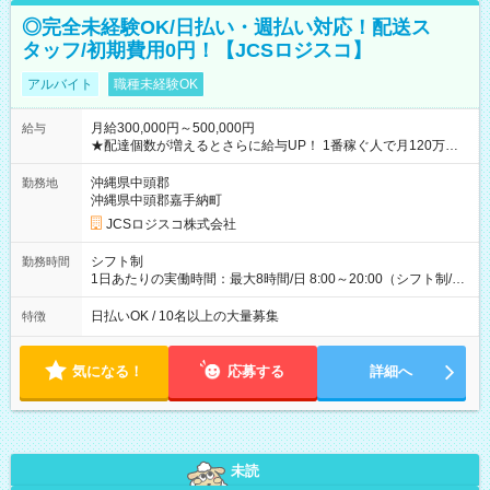
◎完全未経験OK/日払い・週払い対応！配送ス
タッフ/初期費用0円！【JCSロジスコ】
アルバイト
職種未経験OK
月給300,000円～500,000円
給与
★配達個数が増えるとさらに給与UP！ 1番稼ぐ人で月120万ほ
ど！ ・主要都市エリア 月収55万円／週5日稼働 月収65万~112
万円／週6日稼働 ・地方郊外エリア 月収40万円／週5日稼働 月
沖縄県中頭郡
勤務地
収40万円~50万円／週6日稼働 ＜モデルイメージ＞ ■月収50万
沖縄県中頭郡嘉手納町
円 (27歳男性/江東区在住)※元建築関係 1日150個配達×25日勤務
JCSロジスコ株式会社
(日休み) ■月収80万円(43歳男性/墨田区在住)※元営業 1日200個
配達×25日勤務(月休み) 【試用期間】試用期間なし
シフト制
勤務時間
1日あたりの実働時間：最大8時間/日 8:00～20:00（シフト制/実
働8時間） ※週5日勤務（場所次第では週4も有り） ※配達状況
によって時間外での勤務可能性有り ※案件により多少の前後あ
日払いOK / 10名以上の大量募集
特徴
り ※配達が完了次第、帰社OKです
気になる！
応募する
詳細へ
未読