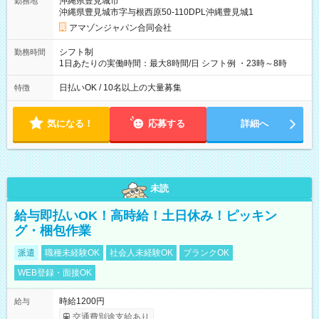
沖縄県豊見城市
勤務地
☆Amazon直雇用で安定して働けます！ 【試用期間】試用期間
沖縄県豊見城市字与根西原50-110DPL沖縄豊見城1
あり 試用期間の長さ：1週間 雇用形態、給与は本採用時と同じ
です。
アマゾンジャパン合同会社
シフト制
勤務時間
1日あたりの実働時間：最大8時間/日 シフト例 ・23時～8時
日払いOK / 10名以上の大量募集
特徴
気になる！
応募する
詳細へ
未読
給与即払いOK！高時給！土日休み！ピッキン
グ・梱包作業
派遣
職種未経験OK
社会人未経験OK
ブランクOK
WEB登録・面接OK
時給1200円
給与
交通費別途支給あり