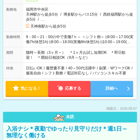
福岡市中央区
勤務地
天神駅から徒歩5分
/
博多駅からバス15分
/
西鉄福岡駅から徒
歩5分
/
…
天神南駅から徒歩5分
9：00～21：00の中で実働7ｈ～ ＜シフト例＞ □9:00～17:00(実
勤務時間
働7h/休憩1h) □9:00～18:00(実働8h/休憩1h) □10:00～19:00(実
働8h/休憩1h) □11:00～20:00(実働8h/休憩1h) □12:00～20:00(実
働7h/休憩1h) □12:00～21:00(実働7h/休憩1h) ＊固定OK ＊選べ
随時～長期（3ヶ月～） ＊1ヶ月お試し短期OK ＊即日歓
期間
る時間帯！
迎！ ＊開始日相談OK（9月～など）
日払いOK
/
履歴書不要
/
40～50代活躍中
/
副業・WワークOK
/
特徴
服装自由
/
シフト勤務
/
電話対応なし
/
パソコンスキル不要
気になる！
応募する
詳細へ
掲載日：2026.08.07
未読
入浴ナシ＊夜勤でゆったり見守りだけ＊週1日～
無理なく働ける