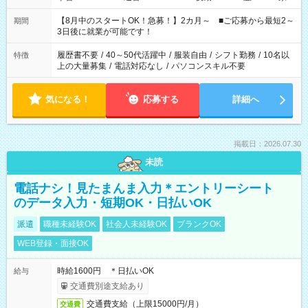
と休みを合わせたい」 「余裕を持って夕飯の準備がしたい」
「できれば残業はしたくない」 など、ご希望を教えてください
【8月中のスタートOK！急募！】2カ月～ ■ご応募から最短2～
期間
ね。 ※Wワーク希望の方へ 今ご覧のお仕事で希望する勤務時間
3日後に就業が可能です！
と、もう1つのお仕事の勤務時間。 合計で週40時間を超える場
合は応募できません。
履歴書不要
/
40～50代活躍中
/
服装自由
/
シフト勤務
/
10名以
特徴
上の大量募集
/
電話対応なし
/
パソコンスキル不要
気になる！
応募する
詳細へ
掲載日：2026.07.30
未読
電話ナシ！見たまんま入力＊エントリーシート
のデータ入力・短期OK・日払いOK
派遣
職種未経験OK
社会人未経験OK
ブランクOK
WEB登録・面接OK
時給1600円 ＊日払いOK
給与
交通費別途支給あり
交通費支給（上限15000円/月）
交通費