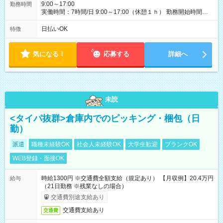
9:00～17:00
勤務時間
実働時間：7時間/日 9:00～17:00（休憩１ｈ） 勤務開始時間等
の調整も受けたまります。 （例：10時から17時 など） お気軽
にご相談・お問い合わせをメールで返信してください。
日払いOK
特徴
気になる！
応募する
詳細へ
未読
<タイパ抜群>倉庫内でのピッキング・梱包（日
勤）
派遣
職種未経験OK
社会人未経験OK
大学生歓迎
ブランクOK
WEB登録・面接OK
時給1300円 ※交通費全額支給（規定あり） 【月収例】20.4万円
給与
（21日勤務 ※残業なしの場合）
交通費別途支給あり
交通費支給あり
交通費