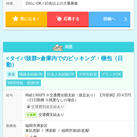
によって時間外での勤務可能性有り ※案件により多少の前後あ
日払いOK / 10名以上の大量募集
特徴
り ※配達が完了次第、帰社OKです
気になる！
応募する
詳細へ
未読
<タイパ抜群>倉庫内でのピッキング・梱包（日
勤）
派遣
職種未経験OK
社会人未経験OK
大学生歓迎
ブランクOK
WEB登録・面接OK
時給1300円 ※交通費全額支給（規定あり） 【月収例】20.4万円
給与
（21日勤務 ※残業なしの場合）
交通費別途支給あり
交通費支給あり
交通費
福岡市博多区
勤務地
東比恵駅
/
博多駅
/
福岡空港(鉄道)駅