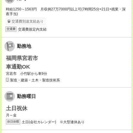
時給1250～1563円 月収例27万7000円以上可(7時間25分×21日+残業・深
夜手当)
交通費別途支給あり
交通費規定内支給
交通費
勤務地
福岡県宮若市
車通勤OK
宮若市 小竹駅から車9分
製造・建築・土木・製造技術系
勤務曜日
土日祝休
月～金
土日(会社カレンダー) ※大型連休あり
休日休暇