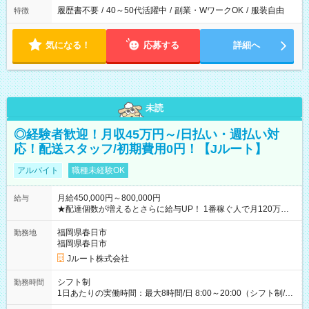
履歴書不要
/
40～50代活躍中
/
副業・WワークOK
/
服装自由
特徴
気になる！
応募する
詳細へ
未読
◎経験者歓迎！月収45万円～/日払い・週払い対
応！配送スタッフ/初期費用0円！【Jルート】
アルバイト
職種未経験OK
月給450,000円～800,000円
給与
★配達個数が増えるとさらに給与UP！ 1番稼ぐ人で月120万ほ
ど！ ・主要都市エリア 月収55万円／週5日稼働 月収65万~112
万円／週6日稼働 ・地方郊外エリア 月収40万円／週5日稼働 月
福岡県春日市
勤務地
収40万円~50万円／週6日稼働 ＜モデルイメージ＞ ■月収50万
福岡県春日市
円 (27歳男性/江東区在住)※元建築関係 1日150個配達×25日勤務
Jルート株式会社
(日休み) ■月収80万円(43歳男性/墨田区在住)※元営業 1日200個
配達×25日勤務(月休み) 【試用期間】試用期間なし
シフト制
勤務時間
1日あたりの実働時間：最大8時間/日 8:00～20:00（シフト制/実
働8時間） ※週5日勤務（場所次第では週4も有り） ※配達状況