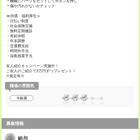
＊機械にパーツをセットしてボタンを押し
＊傷や汚れがないかチェック
≪待遇・福利厚生≫
・日払い制度
・社会保険完備
・無料定期健診
・有給休暇
・年末調整
・交通費支給
・時間外手当
・深夜残業手当
友人紹介キャンペーン実施中！
ご友人のご紹介で3万円ずつプレゼント！
※規定有※
職場の雰囲気
年齢層
20代
30
40
50
60
募集情報
給与