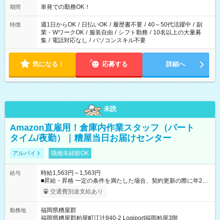
単発での勤務OK！
期間
週1日からOK
/
日払いOK
/
履歴書不要
/
40～50代活躍中
/
副
特徴
業・WワークOK
/
服装自由
/
シフト勤務
/
10名以上の大量募
集
/
電話対応なし
/
パソコンスキル不要
気になる！
応募する
詳細へ
未読
Amazon直雇用！倉庫内作業スタッフ（パート
タイム/夜勤）｜糟屋当日お届けセンター
アルバイト
職種未経験OK
時給1,563円～1,563円
給与
■昇給・昇格 一定の条件を満たした場合、契約更新の際に年2回
まで昇給の機会があります。 ■正社員登用制度あり ※月末締/翌
交通費別途支給あり
月25日支払い ※時間外手当、別途支給 ※深夜割増賃金 (22:00～
翌5:00までは時給が25%UPします) ☆給与前払い制度有！
福岡県糟屋郡
勤務地
☆Amazon直雇用で安定して働けます！ 【試用期間】試用期間
福岡県糟屋郡粕屋町江辻840-2 Logiport福岡粕屋3階