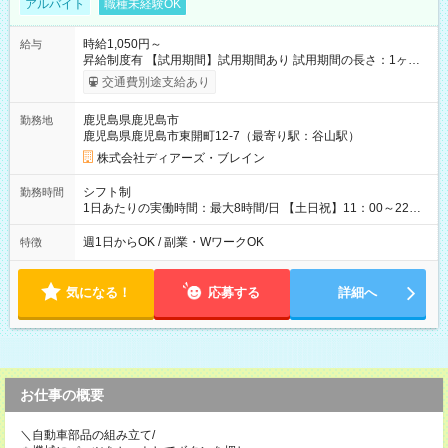
アルバイト
職種未経験OK
時給1,050円～
給与
昇給制度有 【試用期間】試用期間あり 試用期間の長さ：1ヶ月
雇用形態、給与は本採用時と同じです。
交通費別途支給あり
鹿児島県鹿児島市
勤務地
鹿児島県鹿児島市東開町12-7（最寄り駅：谷山駅）
株式会社ディアーズ・ブレイン
シフト制
勤務時間
1日あたりの実働時間：最大8時間/日 【土日祝】11：00～22：
00/実働6～8時間 週1～2日勤務相談可 【勤務期間】6か月以上
週1日からOK / 副業・WワークOK
特徴
気になる！
応募する
詳細へ
お仕事の概要
＼自動車部品の組み立て/