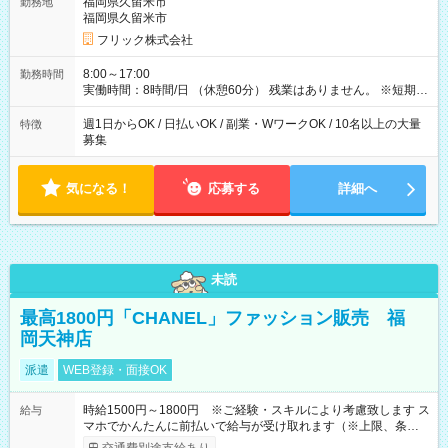
福岡県久留米市
勤務地
福岡県久留米市
フリック株式会社
8:00～17:00
勤務時間
実働時間：8時間/日 （休憩60分） 残業はありません。 ※短期の
募集は行っておりません。予めご了承くださいませ。
週1日からOK / 日払いOK / 副業・WワークOK / 10名以上の大量
特徴
募集
気になる！
応募する
詳細へ
未読
最高1800円「CHANEL」ファッション販売 福
岡天神店
派遣
WEB登録・面接OK
時給1500円～1800円 ※ご経験・スキルにより考慮致します ス
給与
マホでかんたんに前払いで給与が受け取れます（※上限、条件
あり）