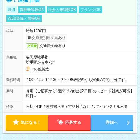
事！運搬作業
派遣
職種未経験OK
社会人未経験OK
ブランクOK
WEB登録・面接OK
時給1300円
給与
交通費別途支給あり
交通費支給有り
交通費
福岡県鞍手郡
勤務地
鞍手駅から車7分
その他製造
7:00～15:50 17:30～2:20 ※表記のうち実働7時間50分です。
勤務時間
長期【ご応募から1週間以内(最短2日目)のスピード就業が可能】
期間
即日～
日払いOK
/
履歴書不要
/
電話対応なし
/
パソコンスキル不要
特徴
気になる！
応募する
詳細へ