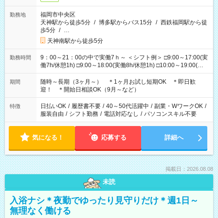
福岡市中央区
勤務地
天神駅から徒歩5分
/
博多駅からバス15分
/
西鉄福岡駅から徒
歩5分
/
…
天神南駅から徒歩5分
9：00～21：00の中で実働7ｈ～ ＜シフト例＞ □9:00～17:00(実
勤務時間
働7h/休憩1h) □9:00～18:00(実働8h/休憩1h) □10:00～19:00(実
働8h/休憩1h) □11:00～20:00(実働8h/休憩1h) □12:00～20:00(実
働7h/休憩1h) □12:00～21:00(実働7h/休憩1h) ＊固定OK ＊選べ
随時～長期（3ヶ月～） ＊1ヶ月お試し短期OK ＊即日歓
期間
る時間帯！
迎！ ＊開始日相談OK（9月～など）
日払いOK
/
履歴書不要
/
40～50代活躍中
/
副業・WワークOK
/
特徴
服装自由
/
シフト勤務
/
電話対応なし
/
パソコンスキル不要
気になる！
応募する
詳細へ
掲載日：2026.08.08
未読
入浴ナシ＊夜勤でゆったり見守りだけ＊週1日～
無理なく働ける