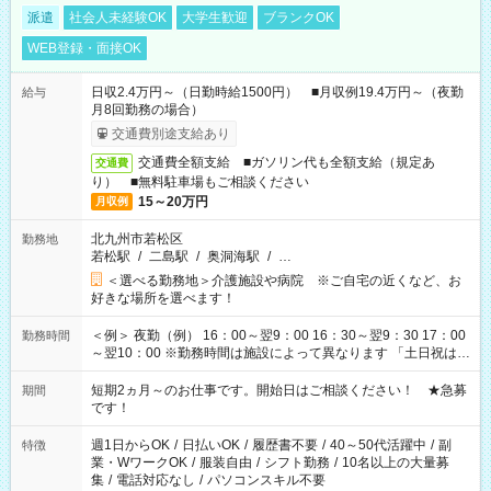
派遣
社会人未経験OK
大学生歓迎
ブランクOK
WEB登録・面接OK
日収2.4万円～（日勤時給1500円） ■月収例19.4万円～（夜勤
給与
月8回勤務の場合）
交通費別途支給あり
交通費全額支給 ■ガソリン代も全額支給（規定あ
交通費
り） ■無料駐車場もご相談ください
15～20万円
月収例
北九州市若松区
勤務地
若松駅
/
二島駅
/
奥洞海駅
/
…
＜選べる勤務地＞介護施設や病院 ※ご自宅の近くなど、お
好きな場所を選べます！
＜例＞ 夜勤（例） 16：00～翌9：00 16：30～翌9：30 17：00
勤務時間
～翌10：00 ※勤務時間は施設によって異なります 「土日祝は休
みたい」 「しっかり稼ぎたい」 「もう少し遅い時間から始めた
い」など ご希望にあったお仕事をご案内いたします。 ※未経験
短期2ヵ月～のお仕事です。開始日はご相談ください！ ★急募
期間
の方の場合は1～2ヶ月間は日中での仕事を経験いただき、 お
です！
仕事に慣れてからの夜勤になります。 ★家庭の都合でお休みが
必要な場合も遠慮なくご相談ください。
週1日からOK
/
日払いOK
/
履歴書不要
/
40～50代活躍中
/
副
特徴
業・WワークOK
/
服装自由
/
シフト勤務
/
10名以上の大量募
集
/
電話対応なし
/
パソコンスキル不要