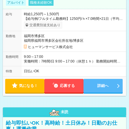
アルバイト
職種未経験OK
時給1,250円～1,500円
給与
【給与例/フルタイム勤務時】1250円/ｈ×7.0時間×21日（平均
値）=183,750円 別途交通費支給（会社規定有）、残業/休日手当
交通費別途支給あり
支給、 フルタイムの募集になりますが、働く日数や時間につい
て若干の調整により働くことが出来る場合（子育て等の要件な
福岡市博多区
勤務地
ど）は、ご希望状況をヒヤリングして調整できることがありま
福岡県福岡市博多区会社所在地/博多区
す。応募時に、ご相談頂きます様お願いします。 ※公共交通機
関、駐車場あり。（粕屋郡） 【試用期間】試用期間なし
ヒューマンサービス株式会社
9:00～17:00
勤務時間
実働時間：7時間/日 9:00～17:00（休憩１ｈ） 勤務開始時間等
の調整も受けたまります。 （例：10時から17時 など） お気軽
にご相談・お問い合わせをメールで返信してください。
日払いOK
特徴
気になる！
応募する
詳細へ
未読
給与即払いOK！高時給！土日休み！日勤のお仕