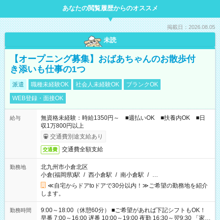
あなたの閲覧履歴からのオススメ
掲載日：2026.08.05
未読
【オープニング募集】おばあちゃんのお散歩付
き添いも仕事の1つ
派遣
職種未経験OK
社会人未経験OK
ブランクOK
WEB登録・面接OK
無資格未経験：時給1350円～ ■週払いOK ■扶養内OK ■日
給与
収1万800円以上
交通費別途支給あり
交通費全額支給
交通費
北九州市小倉北区
勤務地
小倉(福岡県)駅
/
西小倉駅
/
南小倉駅
/
…
≪自宅からドアtoドアで30分以内！≫ご希望の勤務地を紹介
します。
9:00～18:00（休憩60分） ■ご希望があれば下記シフトもOK！
勤務時間
早番 7:00～16:00 遅番 10:00～19:00 夜勤 16:30～翌9:30 「家族