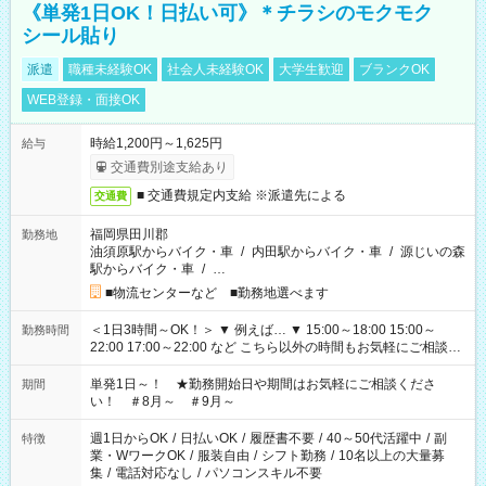
《単発1日OK！日払い可》＊チラシのモクモク
シール貼り
派遣
職種未経験OK
社会人未経験OK
大学生歓迎
ブランクOK
WEB登録・面接OK
時給1,200円～1,625円
給与
交通費別途支給あり
■ 交通費規定内支給 ※派遣先による
交通費
福岡県田川郡
勤務地
油須原駅からバイク・車
/
内田駅からバイク・車
/
源じいの森
駅からバイク・車
/
…
■物流センターなど ■勤務地選べます
＜1日3時間～OK！＞ ▼ 例えば… ▼ 15:00～18:00 15:00～
勤務時間
22:00 17:00～22:00 など こちら以外の時間もお気軽にご相談く
ださい！
単発1日～！ ★勤務開始日や期間はお気軽にご相談くださ
期間
い！ ＃8月～ ＃9月～
週1日からOK
/
日払いOK
/
履歴書不要
/
40～50代活躍中
/
副
特徴
業・WワークOK
/
服装自由
/
シフト勤務
/
10名以上の大量募
集
/
電話対応なし
/
パソコンスキル不要