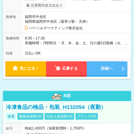
り） 【試用期間】試用期間なし
交通費別途支給あり
福岡市中央区
勤務地
福岡県福岡市中央区（最寄り駅：天神）
パーソルマーケティング株式会社
9:30～17:30
勤務時間
実働時間：7時間/日 ・月、木、金、土、日の週5日勤務（火、水
は固定休です／GW、お盆、年末年始等、長期休暇有り！） ・
ワンシフト！ ・残業ほぼナシ（0～5h/月）
日払いOK
特徴
気になる！
応募する
詳細へ
未読
冷凍食品の検品・包装_H132054（夜勤）
派遣
職種未経験OK
社会人未経験OK
ブランクOK
時給1,400円（深夜割増時：1,750円）
給与