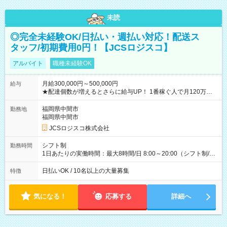
未読
◎完全未経験OK/日払い・週払い対応！配送ス
タッフ/初期費用0円！【JCSロジスコ】
アルバイト
職種未経験OK
月給300,000円～500,000円
給与
★配達個数が増えるとさらに給与UP！ 1番稼ぐ人で月120万ほ
ど！ ・主要都市エリア 月収55万円／週5日稼働 月収65万~112
万円／週6日稼働 ・地方郊外エリア 月収40万円／週5日稼働 月
福岡県中間市
勤務地
収40万円~50万円／週6日稼働 ＜モデルイメージ＞ ■月収50万
福岡県中間市
円 (27歳男性/江東区在住)※元建築関係 1日150個配達×25日勤務
JCSロジスコ株式会社
(日休み) ■月収80万円(43歳男性/墨田区在住)※元営業 1日200個
配達×25日勤務(月休み) 【試用期間】試用期間なし
シフト制
勤務時間
1日あたりの実働時間：最大8時間/日 8:00～20:00（シフト制/実
働8時間） ※週5日勤務（場所次第では週4も有り） ※配達状況
によって時間外での勤務可能性有り ※案件により多少の前後あ
日払いOK / 10名以上の大量募集
特徴
り ※配達が完了次第、帰社OKです
気になる！
応募する
詳細へ