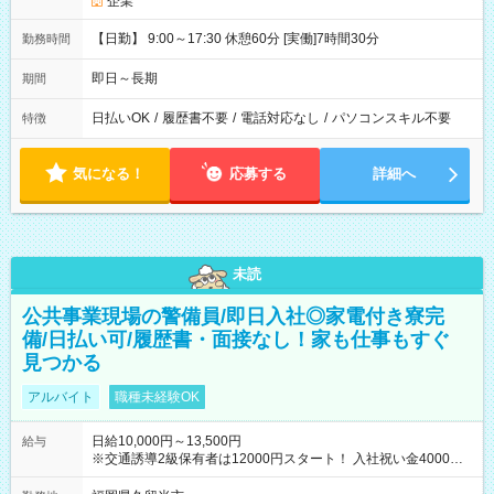
企業
【日勤】 9:00～17:30 休憩60分 [実働]7時間30分
勤務時間
即日～長期
期間
日払いOK
/
履歴書不要
/
電話対応なし
/
パソコンスキル不要
特徴
気になる！
応募する
詳細へ
未読
公共事業現場の警備員/即日入社◎家電付き寮完
備/日払い可/履歴書・面接なし！家も仕事もすぐ
見つかる
アルバイト
職種未経験OK
日給10,000円～13,500円
給与
※交通誘導2級保有者は12000円スタート！ 入社祝い金4000円
【試用期間】試用期間なし