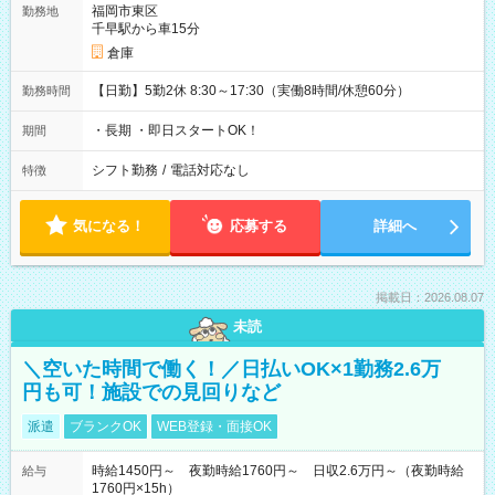
福岡市東区
勤務地
千早駅から車15分
倉庫
【日勤】5勤2休 8:30～17:30（実働8時間/休憩60分）
勤務時間
・長期 ・即日スタートOK！
期間
シフト勤務
/
電話対応なし
特徴
気になる！
応募する
詳細へ
掲載日：2026.08.07
未読
＼空いた時間で働く！／日払いOK×1勤務2.6万
円も可！施設での見回りなど
派遣
ブランクOK
WEB登録・面接OK
時給1450円～ 夜勤時給1760円～ 日収2.6万円～（夜勤時給
給与
1760円×15h）