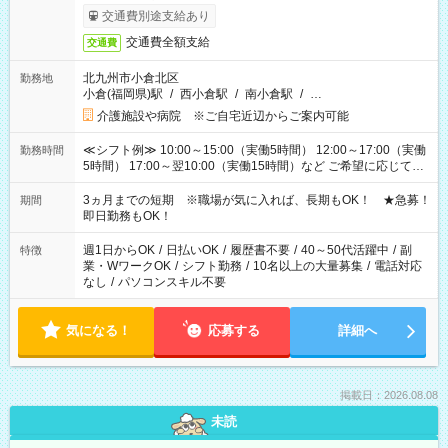
交通費別途支給あり
交通費全額支給
交通費
北九州市小倉北区
勤務地
小倉(福岡県)駅
/
西小倉駅
/
南小倉駅
/
…
介護施設や病院 ※ご自宅近辺からご案内可能
≪シフト例≫ 10:00～15:00（実働5時間） 12:00～17:00（実働
勤務時間
5時間） 17:00～翌10:00（実働15時間）など ご希望に応じて、
働く時間は調整できます！ お気軽に担当へ相談ください！
3ヵ月までの短期 ※職場が気に入れば、長期もOK！ ★急募！
期間
即日勤務もOK！
週1日からOK
/
日払いOK
/
履歴書不要
/
40～50代活躍中
/
副
特徴
業・WワークOK
/
シフト勤務
/
10名以上の大量募集
/
電話対応
なし
/
パソコンスキル不要
気になる！
応募する
詳細へ
掲載日：2026.08.08
未読