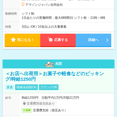
あり 試用期間の長さ：1週間 雇用形態、給与は本採用時と同じ
です。
アマゾンジャパン合同会社
シフト制
勤務時間
1日あたりの実働時間：最大8時間/日 シフト例 ・21時～6時
日払いOK / 10名以上の大量募集
特徴
気になる！
応募する
詳細へ
未読
＜お店へ出荷用＞お菓子や軽食などのピッキン
グ/時給1250円
派遣
職種未経験OK
ブランクOK
時給1250円 日額平均1万円/月額21万円
給与
交通費別途支給あり
交通費支給（規定あり）
交通費