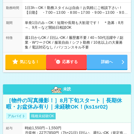
1日3h～OK！勤務スタイルは自由！お気軽にご相談下さい！
勤務時間
【日勤】 ・7:00～13:00 ・8:00～17:00 ・9:00～13:00 ・9:00
～18:00 ・10:00～19:00 ・13:00～18:00 ・15:00～20:00 ・
16:00～19:00 【夜勤】 ・17:00～21:00 ・18:00～23:00 ・
単発1日のみ～OK！短期や長期も大歓迎です！ ＊急募：8月
期間
21:00～翌6:00 ・23:00～翌8:00 など（他時間多数あり！）
～、9月～など開始日相談OK
週1日からOK
/
日払いOK
/
履歴書不要
/
40～50代活躍中
/
副
特徴
業・WワークOK
/
服装自由
/
シフト勤務
/
10名以上の大量募
集
/
電話対応なし
/
パソコンスキル不要
気になる！
応募する
詳細へ
未読
［物件の写真撮影！］8月下旬スタート｜長期休
暇・お盆休み有り｜未経験OK！(ks1sr02)
アルバイト
職種未経験OK
時給1,550円～1,550円
給与
月収例：22万7850円（7h×21日) 日払い、週払いOK（規定有