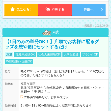
気になる！
応募する
詳細へ
掲載日：2026.08.08
未読
【1日のみの単発OK！】店頭でお客様に配るグ
ッズを袋や箱にセットするだけ
派遣
職種未経験OK
社会人未経験OK
大学生歓迎
ブランクOK
WEB登録・面接OK
時給1200円～（弊社は、翌日が給料日！しかも、100％支給な
給与
ので働いた分がすぐにもらえる！）
福岡市東区
勤務地
貝塚(福岡県)駅から自転車10分
/
箱崎駅から自転車・バイク・
車15分
/
千早駅
/
…
香椎浜や箱崎など、お仕事先は沢山！
9：00～18：00 ■勤務地により就業時間は異なります
勤務時間