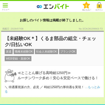
0
メニュー
気になる！
ログイン
お探しのバイト情報は掲載が終了しました。
掲載日 :2026
/
07
/
08
No.SCKO8199663-T3
【未経験OK＊】くるま部品の組立・チェッ
ク/日払いOK
派遣
職種未経験OK
社会人未経験OK
ブランクOK
WEB登録・面接OK
≪とことん稼げる高時給1250円≫
ルーチンワーク多め！安心＆安定ペースで働ける！
＼ 待遇重視派の方、必見 ／ 時給1250円の厚待遇を実現！
...もっとみ
る