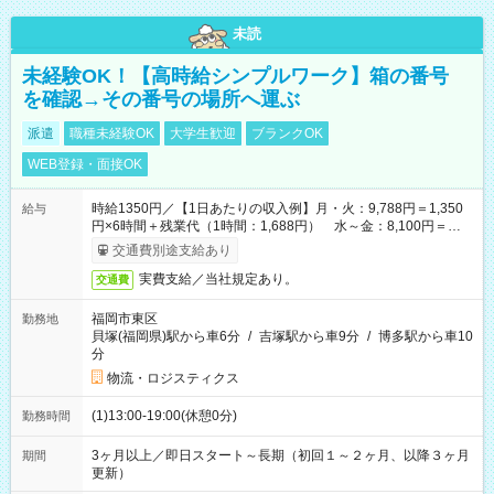
未読
未経験OK！【高時給シンプルワーク】箱の番号
を確認→その番号の場所へ運ぶ
派遣
職種未経験OK
大学生歓迎
ブランクOK
WEB登録・面接OK
時給1350円／【1日あたりの収入例】月・火：9,788円＝1,350
給与
円×6時間＋残業代（1時間：1,688円） 水～金：8,100円＝
1,350円×6時間
交通費別途支給あり
実費支給／当社規定あり。
交通費
福岡市東区
勤務地
貝塚(福岡県)駅から車6分
/
吉塚駅から車9分
/
博多駅から車10
分
物流・ロジスティクス
(1)13:00-19:00(休憩0分)
勤務時間
3ヶ月以上／即日スタート～長期（初回１～２ヶ月、以降３ヶ月
期間
更新）