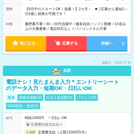
と休みを合わせたい」 「余裕を持って夕飯の準備がしたい」
「できれば残業はしたくない」 など、ご希望を教えてください
【8月中のスタートOK！急募！】2カ月～ ■ご応募から最短2～
期間
ね。 ※Wワーク希望の方へ 今ご覧のお仕事で希望する勤務時間
3日後に就業が可能です！
と、もう1つのお仕事の勤務時間。 合計で週40時間を超える場
合は応募できません。
履歴書不要
/
40～50代活躍中
/
服装自由
/
シフト勤務
/
10名以
特徴
上の大量募集
/
電話対応なし
/
パソコンスキル不要
気になる！
応募する
詳細へ
掲載日：2026.07.30
未読
電話ナシ！見たまんま入力＊エントリーシート
のデータ入力・短期OK・日払いOK
派遣
職種未経験OK
社会人未経験OK
ブランクOK
WEB登録・面接OK
時給1600円 ＊日払いOK
給与
交通費別途支給あり
交通費支給（上限15000円/月）
交通費