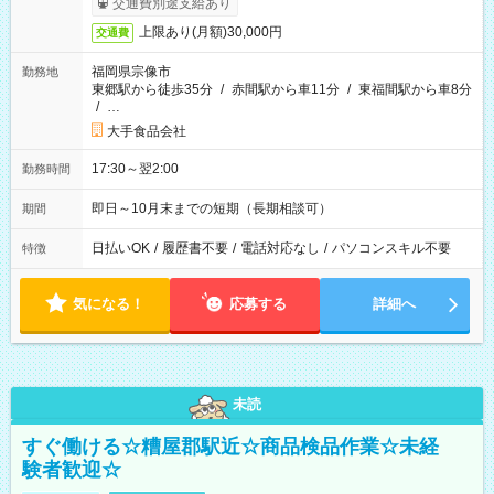
交通費別途支給あり
上限あり(月額)30,000円
交通費
福岡県宗像市
勤務地
東郷駅から徒歩35分
/
赤間駅から車11分
/
東福間駅から車8分
/
…
大手食品会社
17:30～翌2:00
勤務時間
即日～10月末までの短期（長期相談可）
期間
日払いOK
/
履歴書不要
/
電話対応なし
/
パソコンスキル不要
特徴
気になる！
応募する
詳細へ
未読
すぐ働ける☆糟屋郡駅近☆商品検品作業☆未経
験者歓迎☆