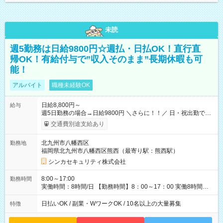
未読
週5勤務は日給9800円☆週払・日払OK！直行直
帰OK！有給付与で”収入そのまま”長期休暇も可
能！
アルバイト
職種未経験OK
日給8,800円～
給与
週5日勤務の場合→日給9800円 ＼さらに！！／ 日・祝出勤で＋
1，000円/日 になります♪ ◆交通費支給あり ※規定あり ◆賞与
交通費別途支給あり
あり ※規定あり ◆資格手当あり ◆最大15万円の定着支援制度
あり ◆面接交通費3000円支給 ◆精勤手当あり ┗実勤務日数23日
北九州市八幡西区
勤務地
以上の社員に月1万円 ※有給休暇を除く ◆ファミリーサポート
福岡県北九州市八幡西区熊西（最寄り駅：熊西駅）
あり ┗障害をもつ子を育てる社員に月1万円 ◆チャイルドサポー
トプランあり ┗自身/妻が不妊治療をしている社員に対し、 特
シンカセキュリティ株式会社
別休暇と治療費の補助 【試用期間】試用期間あり 試用期間の長
さ：3ヶ月 雇用形態、給与は本採用時と同じです。
8:00～17:00
勤務時間
実働時間：8時間/日 【勤務時間】8：00～17：00 実働8時間／
休憩1時間 ☆週2日～勤務OK！ ☆残業少なめ（月平均1～5時
間） 3か月以内の短期間勤務もOK★ ＊週4日以上働ける方のみ
日払いOK / 副業・WワークOK / 10名以上の大量募集
特徴