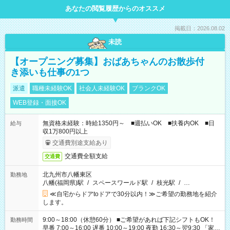
あなたの閲覧履歴からのオススメ
掲載日：2026.08.02
未読
【オープニング募集】おばあちゃんのお散歩付
き添いも仕事の1つ
派遣
職種未経験OK
社会人未経験OK
ブランクOK
WEB登録・面接OK
無資格未経験：時給1350円～ ■週払いOK ■扶養内OK ■日
給与
収1万800円以上
交通費別途支給あり
交通費全額支給
交通費
北九州市八幡東区
勤務地
八幡(福岡県)駅
/
スペースワールド駅
/
枝光駅
/
…
≪自宅からドアtoドアで30分以内！≫ご希望の勤務地を紹介
します。
9:00～18:00（休憩60分） ■ご希望があれば下記シフトもOK！
勤務時間
早番 7:00～16:00 遅番 10:00～19:00 夜勤 16:30～翌9:30 「家族