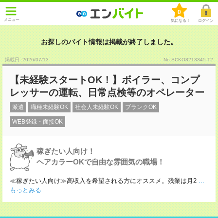
0
メニュー
気になる！
ログイン
お探しのバイト情報は掲載が終了しました。
掲載日 :2026
/
07
/
13
No.SCKO8213345-T2
【未経験スタートOK！】ボイラー、コンプ
レッサーの運転、日常点検等のオペレーター
派遣
職種未経験OK
社会人未経験OK
ブランクOK
WEB登録・面接OK
稼ぎたい人向け！
ヘアカラーOKで自由な雰囲気の職場！
≪稼ぎたい人向け≫高収入を希望される方にオススメ。残業は月2
...
もっとみる