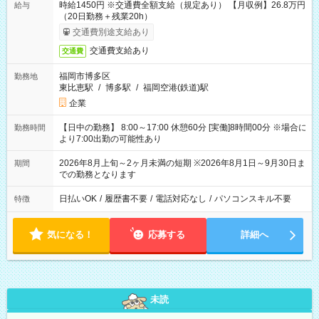
時給1450円 ※交通費全額支給（規定あり） 【月収例】26.8万円
給与
（20日勤務＋残業20h）
交通費別途支給あり
交通費支給あり
交通費
福岡市博多区
勤務地
東比恵駅
/
博多駅
/
福岡空港(鉄道)駅
企業
【日中の勤務】 8:00～17:00 休憩60分 [実働]8時間00分 ※場合に
勤務時間
より7:00出勤の可能性あり
2026年8月上旬～2ヶ月未満の短期 ※2026年8月1日～9月30日ま
期間
での勤務となります
日払いOK
/
履歴書不要
/
電話対応なし
/
パソコンスキル不要
特徴
気になる！
応募する
詳細へ
未読