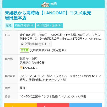
未読
未経験から高時給【LANCOME】コスメ販売
岩田屋本店
派遣
職種未経験OK
WEB登録・面接OK
時給1550円～1790円 ※BA経験：1年未満1550円／1～3年未
給与
満1640円／3～5年未満1710円／5年以上1790円 ●スマホで前払
いOK（※上限、条件あり）
交通費別途支給あり
交通費全額支給（規定あり）
交通費
福岡市中央区
勤務地
天神駅から徒歩5分
LANCOME
09:30～20:30 シフト制／フルタイム（実働7.5h＋休憩1.5h） ※
勤務時間
店舗の営業時間に合わせたシフト制
長期
期間
40～50代活躍中
/
シフト勤務
/
パソコンスキル不要
特徴