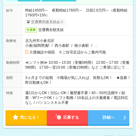
時給1450円～ 夜勤時給1760円～ 日収2.6万円～（夜勤時給
給与
1760円×15h）
交通費別途支給あり
交通費全額支給
交通費
北九州市小倉北区
勤務地
小倉(福岡県)駅
/
西小倉駅
/
南小倉駅
/
…
介護施設や病院 ※ご自宅近辺からご案内可能
≪シフト例≫ 10:00～15:00（実働5時間） 12:00～17:00（実働
勤務時間
5時間） 17:00～翌10:00（実働15時間）など ご希望に応じて、
働く時間は調整できます！ お気軽に担当へ相談ください！
3ヵ月までの短期 ※職場が気に入れば、長期もOK！ ★急募！
期間
即日勤務もOK！
週1日からOK
/
日払いOK
/
履歴書不要
/
40～50代活躍中
/
副
特徴
業・WワークOK
/
シフト勤務
/
10名以上の大量募集
/
電話対応
なし
/
パソコンスキル不要
気になる！
応募する
詳細へ