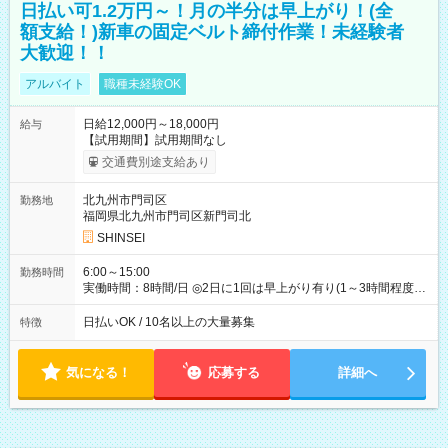
日払い可1.2万円～！月の半分は早上がり！(全
額支給！)新車の固定ベルト締付作業！未経験者
大歓迎！！
アルバイト
職種未経験OK
日給12,000円～18,000円
給与
【試用期間】試用期間なし
交通費別途支給あり
北九州市門司区
勤務地
福岡県北九州市門司区新門司北
SHINSEI
6:00～15:00
勤務時間
実働時間：8時間/日 ◎2日に1回は早上がり有り(1～3時間程度)
◎月残業5～10時間程度
日払いOK / 10名以上の大量募集
特徴
気になる！
応募する
詳細へ