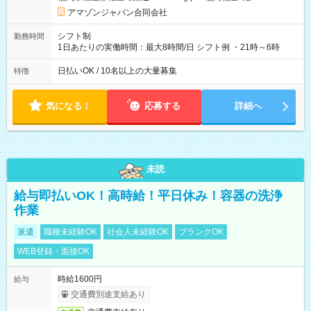
あり 試用期間の長さ：1週間 雇用形態、給与は本採用時と同じ
です。
アマゾンジャパン合同会社
シフト制
勤務時間
1日あたりの実働時間：最大8時間/日 シフト例 ・21時～6時
日払いOK / 10名以上の大量募集
特徴
気になる！
応募する
詳細へ
未読
給与即払いOK！高時給！平日休み！容器の洗浄
作業
派遣
職種未経験OK
社会人未経験OK
ブランクOK
WEB登録・面接OK
時給1600円
給与
交通費別途支給あり