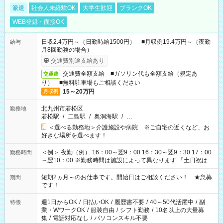
派遣
社会人未経験OK
大学生歓迎
ブランクOK
WEB登録・面接OK
日収2.4万円～（日勤時給1500円） ■月収例19.4万円～（夜勤
給与
月8回勤務の場合）
交通費別途支給あり
交通費全額支給 ■ガソリン代も全額支給（規定あ
交通費
り） ■無料駐車場もご相談ください
15～20万円
月収例
北九州市若松区
勤務地
若松駅
/
二島駅
/
奥洞海駅
/
…
＜選べる勤務地＞介護施設や病院 ※ご自宅の近くなど、お
好きな場所を選べます！
＜例＞ 夜勤（例） 16：00～翌9：00 16：30～翌9：30 17：00
勤務時間
～翌10：00 ※勤務時間は施設によって異なります 「土日祝は休
みたい」 「しっかり稼ぎたい」 「もう少し遅い時間から始めた
い」など ご希望にあったお仕事をご案内いたします。 ※未経験
短期2ヵ月～のお仕事です。開始日はご相談ください！ ★急募
期間
の方の場合は1～2ヶ月間は日中での仕事を経験いただき、 お
です！
仕事に慣れてからの夜勤になります。 ★家庭の都合でお休みが
必要な場合も遠慮なくご相談ください。
週1日からOK
/
日払いOK
/
履歴書不要
/
40～50代活躍中
/
副
特徴
業・WワークOK
/
服装自由
/
シフト勤務
/
10名以上の大量募
集
/
電話対応なし
/
パソコンスキル不要