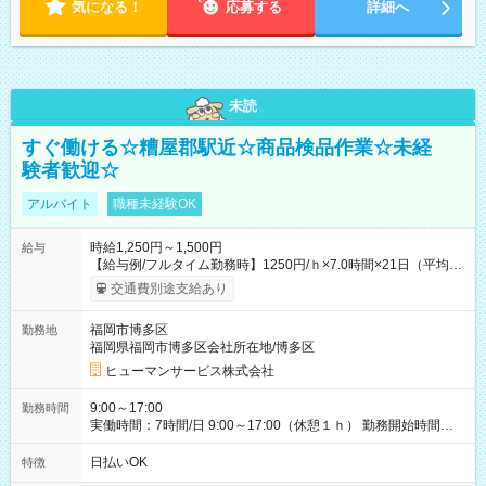
気になる！
応募する
詳細へ
未読
すぐ働ける☆糟屋郡駅近☆商品検品作業☆未経
験者歓迎☆
アルバイト
職種未経験OK
時給1,250円～1,500円
給与
【給与例/フルタイム勤務時】1250円/ｈ×7.0時間×21日（平均
値）=183,750円 別途交通費支給（会社規定有）、残業/休日手当
交通費別途支給あり
支給、 フルタイムの募集になりますが、働く日数や時間につい
て若干の調整により働くことが出来る場合（子育て等の要件な
福岡市博多区
勤務地
ど）は、ご希望状況をヒヤリングして調整できることがありま
福岡県福岡市博多区会社所在地/博多区
す。応募時に、ご相談頂きます様お願いします。 ※公共交通機
関、駐車場あり。（粕屋郡） 【試用期間】試用期間なし
ヒューマンサービス株式会社
9:00～17:00
勤務時間
実働時間：7時間/日 9:00～17:00（休憩１ｈ） 勤務開始時間等
の調整も受けたまります。 （例：10時から17時 など） お気軽
にご相談・お問い合わせをメールで返信してください。
日払いOK
特徴