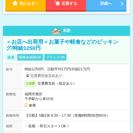
気になる！
応募する
詳細へ
未読
＜お店へ出荷用＞お菓子や軽食などのピッキン
グ/時給1250円
派遣
職種未経験OK
ブランクOK
時給1250円 日額平均1万円/月額21万円
給与
交通費別途支給あり
交通費支給（規定あり）
交通費
福岡市東区
勤務地
千早駅から車15分
倉庫
【日勤】5勤2休 8:30～17:30（実働8時間/休憩60分）
勤務時間
・長期 ・即日スタートOK！
期間