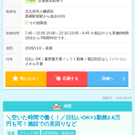
交通費支給有り
交通費
北九州市八幡西区
勤務地
黒崎駅前駅から徒歩10分
その他製造
7:40～15:05 15:00～22:10 22:05～6:45 ※表記のうち実働6時間
勤務時間
10分から7時間40分です。
2026/11/2～長期
期間
日払いOK
/
履歴書不要
/
シフト勤務
/
電話対応なし
/
パソコン
特徴
スキル不要
気になる！
応募する
詳細へ
掲載日：2026.08.05
未読
＼空いた時間で働く！／日払いOK×1勤務2.6万
円も可！施設での見回りなど
派遣
ブランクOK
WEB登録・面接OK