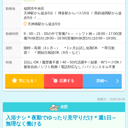
福岡市中央区
勤務地
天神駅から徒歩5分
/
博多駅からバス15分
/
西鉄福岡駅から徒
歩5分
/
…
天神南駅から徒歩5分
9：00～21：00の中で実働7ｈ～ ＜シフト例＞ □9:00～17:00(実
勤務時間
働7h/休憩1h) □9:00～18:00(実働8h/休憩1h) □10:00～19:00(実
働8h/休憩1h) □11:00～20:00(実働8h/休憩1h) □12:00～20:00(実
働7h/休憩1h) □12:00～21:00(実働7h/休憩1h) ＊固定OK ＊選べ
随時～長期（3ヶ月～） ＊1ヶ月お試し短期OK ＊即日歓
期間
る時間帯！
迎！ ＊開始日相談OK（9月～など）
日払いOK
/
履歴書不要
/
40～50代活躍中
/
副業・WワークOK
/
特徴
服装自由
/
シフト勤務
/
電話対応なし
/
パソコンスキル不要
気になる！
応募する
詳細へ
掲載日：2026.08.05
未読
入浴ナシ＊夜勤でゆったり見守りだけ＊週1日～
無理なく働ける