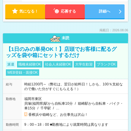
気になる！
応募する
詳細へ
掲載日：2026.08.06
未読
【1日のみの単発OK！】店頭でお客様に配るグ
ッズを袋や箱にセットするだけ
派遣
職種未経験OK
社会人未経験OK
大学生歓迎
ブランクOK
WEB登録・面接OK
時給1200円～（弊社は、翌日が給料日！しかも、100％支給な
給与
ので働いた分がすぐにもらえる！）
福岡市東区
勤務地
貝塚(福岡県)駅から自転車10分
/
箱崎駅から自転車・バイク・
車15分
/
千早駅
/
…
香椎浜や箱崎など、お仕事先は沢山！
9：00～18：00 ■勤務地により就業時間は異なります
勤務時間