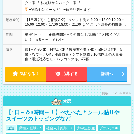
ク・車
/
枝光駅からバイク・車
/
…
■物流センターなど ■勤務地選べます
【1日3時間～も相談OK!】 ＜シフト例＞ 9:00～12:00 10:00～
勤務時間
15:00 12:00～17:00 18:00～21:00 など こちら以外の時間帯も
お気軽にご相談ください！
単発1日～！ ★勤務開始日や期間はお気軽にご相談くださ
期間
い！ ＃8月～ ＃9月～
週1日からOK
/
日払いOK
/
履歴書不要
/
40～50代活躍中
/
副
特徴
業・WワークOK
/
服装自由
/
シフト勤務
/
10名以上の大量募
集
/
電話対応なし
/
パソコンスキル不要
気になる！
応募する
詳細へ
掲載日：2026.08.06
未読
【1日～＆3時間～！】ぺたぺた＊シール貼りや
スイーツのトッピングなど
派遣
職種未経験OK
社会人未経験OK
大学生歓迎
ブランクOK