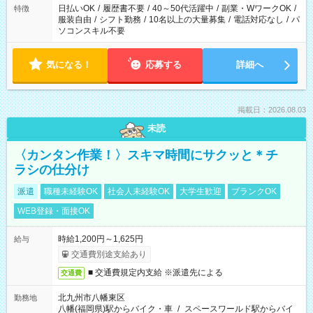
日払いOK
/
履歴書不要
/
40～50代活躍中
/
副業・WワークOK
/
特徴
服装自由
/
シフト勤務
/
10名以上の大量募集
/
電話対応なし
/
パ
ソコンスキル不要
気になる！
応募する
詳細へ
掲載日：2026.08.03
未読
〈カンタン作業！〉スキマ時間にサクッと＊チ
ラシの仕分け
派遣
職種未経験OK
社会人未経験OK
大学生歓迎
ブランクOK
WEB登録・面接OK
時給1,200円～1,625円
給与
交通費別途支給あり
■ 交通費規定内支給 ※派遣先による
交通費
北九州市八幡東区
勤務地
八幡(福岡県)駅からバイク・車
/
スペースワールド駅からバイ