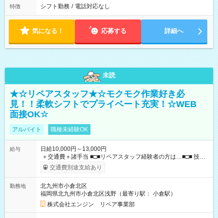
シフト勤務
/
電話対応なし
特徴
気になる！
応募する
詳細へ
未読
★☆リペアスタッフ★☆モクモク作業好き必
見！！柔軟シフトでプライベート充実！☆WEB
面接OK☆
アルバイト
職種未経験OK
日給10,000円～13,000円
給与
＋交通費＋諸手当 ■□■リペアスタッフ経験者の方は…■□■ 技術
チェック後に日給を決定します！ ・現場数に応じて『日給が1.2
交通費別途支給あり
倍』！ ・その他手当により『1.5倍』になることも…！ ・その
他1日ごとの評価ポイントもあり 頑張った分だけ評価されます！
北九州市小倉北区
勤務地
◆交通費規定支給 ◆残業手当あり ◆子供手当あり ◆宿泊手当あり
福岡県北九州市小倉北区浅野（最寄り駅： 小倉駅）
(2000円/1日) ※宿泊を伴う現場の場合 ◆先輩スタッフの給与例
﹋﹋﹋﹋﹋﹋﹋﹋﹋﹋﹋ ・週5日勤務Aさん ＞＞日給10，000円
株式会社エンジン リペア事業部
×20勤務 ＞＞月収20万円＋諸手当 【試用期間】試用期間あり 試