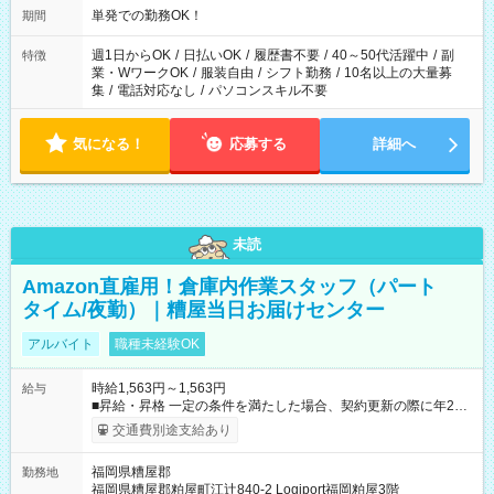
単発での勤務OK！
期間
週1日からOK
/
日払いOK
/
履歴書不要
/
40～50代活躍中
/
副
特徴
業・WワークOK
/
服装自由
/
シフト勤務
/
10名以上の大量募
集
/
電話対応なし
/
パソコンスキル不要
気になる！
応募する
詳細へ
未読
Amazon直雇用！倉庫内作業スタッフ（パート
タイム/夜勤）｜糟屋当日お届けセンター
アルバイト
職種未経験OK
時給1,563円～1,563円
給与
■昇給・昇格 一定の条件を満たした場合、契約更新の際に年2回
まで昇給の機会があります。 ■正社員登用制度あり ※月末締/翌
交通費別途支給あり
月25日支払い ※時間外手当、別途支給 ※深夜割増賃金 (22:00～
翌5:00までは時給が25%UPします) ☆給与前払い制度有！
福岡県糟屋郡
勤務地
☆Amazon直雇用で安定して働けます！ 【試用期間】試用期間
福岡県糟屋郡粕屋町江辻840-2 Logiport福岡粕屋3階