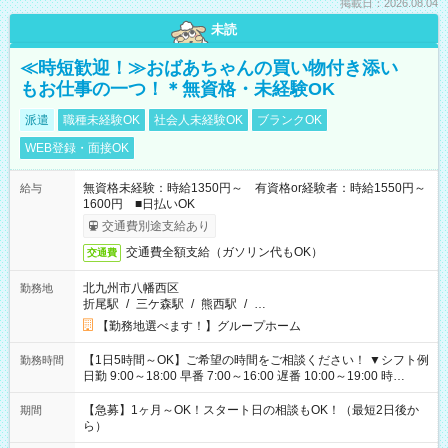
掲載日：2026.08.04
未読
≪時短歓迎！≫おばあちゃんの買い物付き添い
もお仕事の一つ！＊無資格・未経験OK
派遣
職種未経験OK
社会人未経験OK
ブランクOK
WEB登録・面接OK
無資格未経験：時給1350円～ 有資格or経験者：時給1550円～
給与
1600円 ■日払いOK
交通費別途支給あり
交通費全額支給（ガソリン代もOK）
交通費
北九州市八幡西区
勤務地
折尾駅
/
三ケ森駅
/
熊西駅
/
…
【勤務地選べます！】グループホーム
【1日5時間～OK】ご希望の時間をご相談ください！ ▼シフト例
勤務時間
日勤 9:00～18:00 早番 7:00～16:00 遅番 10:00～19:00 時
短 10:00～15:00 上記はあくまで一例です。 「夕方までには帰
宅しておきたい」 「朝はゆっくりのスタートがいい」 「お昼の
【急募】1ヶ月～OK！スタート日の相談もOK！（最短2日後か
期間
時間を有効に使いたい」 など、ご希望があれば教えてください
ら）
ね。