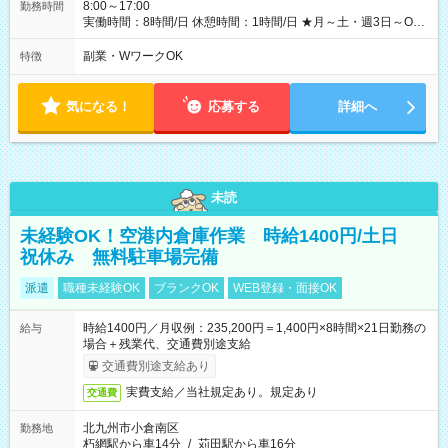
用期間の長さ：6ヶ月 ※ 雇用形態と給与に、本採用時と異なる
8:00～17:00
勤務時間
部分があります。 雇用形態：本採用時と同じです。 給与：日
実働時間：8時間/日 休憩時間：1時間/日 ★月～土・週3日～OK
給 8,460円以上 ::::: ::::: ::::: ::::: ::::: :::::: 120勤務までは日給8，460
★週4～5日入れる方大歓迎！※日時相談OK ★時期により連休取
円 121勤務目から日給10，000円～ となります。
得も可能！ ＼毎月希望シフト提出で働きやすい！／ 毎月20日ま
副業・WワークOK
特徴
::::: ::::: ::::: ::::: ::::: ::::::
でに翌月の勤務希望シフトを提出◎ ※シフト変更は前週までに
相談OK
気になる！
応募する
詳細へ
未読
未経験OK！空港内倉庫作業 時給1400円/土日
祝休み 無料駐車場完備
派遣
職種未経験OK
ブランクOK
WEB登録・面接OK
時給1400円／月収例：235,200円＝1,400円×8時間×21日勤務の
給与
場合＋残業代、交通費別途支給
交通費別途支給あり
実費支給／当社規定あり。規定あり
交通費
北九州市小倉南区
勤務地
朽網駅から車14分
/
苅田駅から車16分