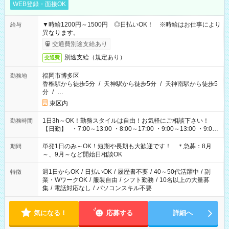
WEB登録・面接OK
▼時給1200円～1500円 ◎日払いOK！ ※時給はお仕事により
給与
異なります。
交通費別途支給あり
別途支給（規定あり）
交通費
福岡市博多区
勤務地
香椎駅から徒歩5分
/
天神駅から徒歩5分
/
天神南駅から徒歩5
分
/
…
東区内
1日3h～OK！勤務スタイルは自由！お気軽にご相談下さい！
勤務時間
【日勤】 ・7:00～13:00 ・8:00～17:00 ・9:00～13:00 ・9:00
～18:00 ・10:00～19:00 ・13:00～18:00 ・15:00～20:00 ・
16:00～19:00 【夜勤】 ・17:00～21:00 ・18:00～23:00 ・
単発1日のみ～OK！短期や長期も大歓迎です！ ＊急募：8月
期間
21:00～翌6:00 ・23:00～翌8:00 など（他時間多数あり！）
～、9月～など開始日相談OK
週1日からOK
/
日払いOK
/
履歴書不要
/
40～50代活躍中
/
副
特徴
業・WワークOK
/
服装自由
/
シフト勤務
/
10名以上の大量募
集
/
電話対応なし
/
パソコンスキル不要
気になる！
応募する
詳細へ