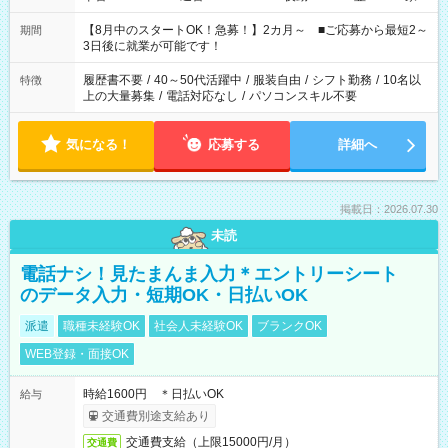
と休みを合わせたい」 「余裕を持って夕飯の準備がしたい」
「できれば残業はしたくない」 など、ご希望を教えてください
【8月中のスタートOK！急募！】2カ月～ ■ご応募から最短2～
期間
ね。 ※Wワーク希望の方へ 今ご覧のお仕事で希望する勤務時間
3日後に就業が可能です！
と、もう1つのお仕事の勤務時間。 合計で週40時間を超える場
合は応募できません。
履歴書不要
/
40～50代活躍中
/
服装自由
/
シフト勤務
/
10名以
特徴
上の大量募集
/
電話対応なし
/
パソコンスキル不要
気になる！
応募する
詳細へ
掲載日：2026.07.30
未読
電話ナシ！見たまんま入力＊エントリーシート
のデータ入力・短期OK・日払いOK
派遣
職種未経験OK
社会人未経験OK
ブランクOK
WEB登録・面接OK
時給1600円 ＊日払いOK
給与
交通費別途支給あり
交通費支給（上限15000円/月）
交通費