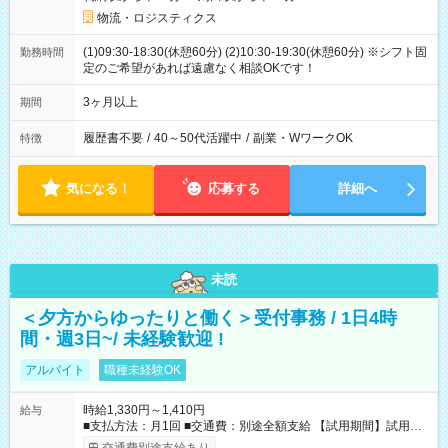
物流・ロジスティクス
(1)09:30-18:30(休憩60分) (2)10:30-19:30(休憩60分) ※シフト固
勤務時間
定のご希望があれば遠慮なく相談OKです！
3ヶ月以上
期間
履歴書不要
/
40～50代活躍中
/
副業・WワークOK
特徴
気になる！
応募する
詳細へ
未読
＜夕方からゆったりと働く＞受付事務 / 1日4時
間・週3日~/ 未経験歓迎 !
アルバイト
職種未経験OK
時給1,330円～1,410円
給与
■支払方法：月1回 ■交通費：別途全額支給 【試用期間】試用期
間あり 試用期間の長さ：6ヶ月 雇用形態、給与は本採用時と同