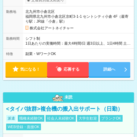
交通費別途支給あり
じです。
北九州市小倉北区
勤務地
福岡県北九州市小倉北区京町3-1-1 セントシティ小倉 4F（最寄
り駅：JR線「小倉」駅）
株式会社アートネイチャー
シフト制
勤務時間
1日あたりの実働時間：最大4時間/日 週3日以上、1日4時間 土曜
や日曜のお休みも応相談 16:05～20:05 「昼間のレジの仕事とW
ワークで働きたい」 「夕食後の空いている時間を有効活用した
副業・WワークOK
特徴
い」など シフトや休み希望など随時ご相談下さい♪
気になる！
応募する
詳細へ
未読
<タイパ抜群>複合機の搬入出サポート（日勤）
派遣
職種未経験OK
社会人未経験OK
大学生歓迎
ブランクOK
WEB登録・面接OK