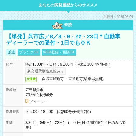
あなたの閲覧履歴からのオススメ
掲載日：2026.08.04
未読
【単発】呉市広／8／8・9・22・23日＊自動車
ディーラーでの受付・1日でもＯＫ
派遣
ブランクOK
WEB登録・面接OK
時給1300円 ・日額：9,100円（時給1,300円×7時間）
給与
交通費別途支給あり
・自転車通勤可 ・車通勤可(駐車場無料)
交通費
広島県呉市
勤務地
広駅から徒歩9分
ディーラー
10：00～18：00（休憩60分/実働7時間）
勤務時間
8/8(土)、8/9(日)、22日(土)、23日(日)の期間限定 1日のみも歓
期間
迎！