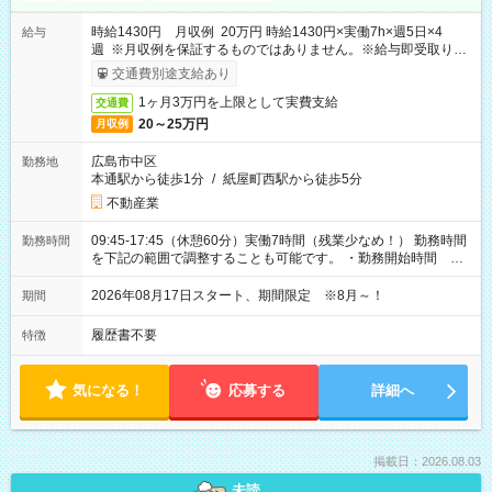
時給1430円 月収例 20万円 時給1430円×実働7h×週5日×4
給与
週 ※月収例を保証するものではありません。※給与即受取りサ
ービス利用可（利用条件有）
交通費別途支給あり
1ヶ月3万円を上限として実費支給
交通費
20～25万円
月収例
広島市中区
勤務地
本通駅から徒歩1分
/
紙屋町西駅から徒歩5分
不動産業
09:45-17:45（休憩60分）実働7時間（残業少なめ！） 勤務時間
勤務時間
を下記の範囲で調整することも可能です。 ・勤務開始時間
09:45～12:30 ・勤務終了時間 15:45～18:30 ・実働 05:00～
07:45
2026年08月17日スタート、期間限定 ※8月～！
期間
履歴書不要
特徴
気になる！
応募する
詳細へ
掲載日：2026.08.03
未読