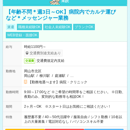
未読
【年齢不問＊週3日～OK】病院内でカルテ運び
など＊メッセンジャー業務
派遣
職種未経験OK
社会人未経験OK
ブランクOK
WEB登録・面接OK
時給1100円～
給与
交通費別途支給あり
交通費規定内支給
交通費
岡山市北区
勤務地
岡山駅
/
柳川駅
/
庭瀬駅
/
…
【勤務地選べます】病院・クリニック
9:00～17:00など ※ご希望の時間帯をご相談ください。 ※日勤、
勤務時間
夜勤のみ、変則的な勤務等も相談OK！
2ヶ月～OK ※スタート日はお気軽にご相談ください！
期間
履歴書不要
/
40～50代活躍中
/
服装自由
/
シフト勤務
/
10名以
特徴
上の大量募集
/
電話対応なし
/
パソコンスキル不要