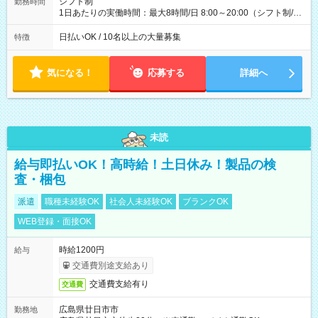
シフト制
勤務時間
1日あたりの実働時間：最大8時間/日 8:00～20:00（シフト制/実
働8時間） ※週5日勤務（場所次第では週4も有り） ※配達状況
によって時間外での勤務可能性有り ※案件により多少の前後あ
日払いOK / 10名以上の大量募集
特徴
り ※配達が完了次第、帰社OKです
気になる！
応募する
詳細へ
未読
給与即払いOK！高時給！土日休み！製品の検
査・梱包
派遣
職種未経験OK
社会人未経験OK
ブランクOK
WEB登録・面接OK
時給1200円
給与
交通費別途支給あり
交通費支給有り
交通費
広島県廿日市市
勤務地