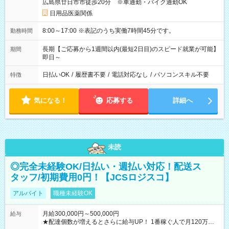
広島県廿日市市徒歩20分 ※車通勤・バイク通勤OK
日用品医薬関係
8:00～17:00 ※表記のうち実働7時間45分です。
勤務時間
長期【ご応募から1週間以内(最短2日目)のスピード就業が可能】
期間
即日～
日払いOK
/
履歴書不要
/
電話対応なし
/
パソコンスキル不要
特徴
気になる！
応募する
詳細へ
未読
◎完全未経験OK/日払い・週払い対応！配送ス
タッフ/初期費用0円！【JCSロジスコ】
アルバイト
職種未経験OK
月給300,000円～500,000円
給与
★配達個数が増えるとさらに給与UP！ 1番稼ぐ人で月120万ほ