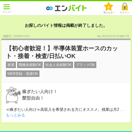
0
メニュー
気になる！
ログイン
お探しのバイト情報は掲載が終了しました。
掲載日 :2026
/
07
/
23
No.SCOC23170388-T5
【初心者歓迎！】半導体装置ホースのカッ
ト・接着・検査/日払いOK
派遣
職種未経験OK
社会人未経験OK
ブランクOK
WEB登録・面接OK
稼ぎたい人向け！
髪型自由！
≪稼ぎたい人向け≫高収入を希望される方にオススメ。残業は月2
...
もっとみる