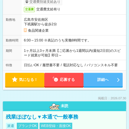
交通費別途支給あり
交通費支給有り
交通費
広島市安佐南区
勤務地
下祇園駅から徒歩2分
食品関連企業
6:00～15:00 ※表記のうち実働8時間です。
勤務時間
1ヶ月以上3ヶ月未満【ご応募から1週間以内(最短2日目)のスピ
期間
ード就業が可能】即日～
日払いOK
/
履歴書不要
/
電話対応なし
/
パソコンスキル不要
特徴
気になる！
応募する
詳細へ
掲載日：2026.07.30
未読
残業ほぼなし▼本通で一般事務
派遣
ブランクOK
WEB登録・面接OK