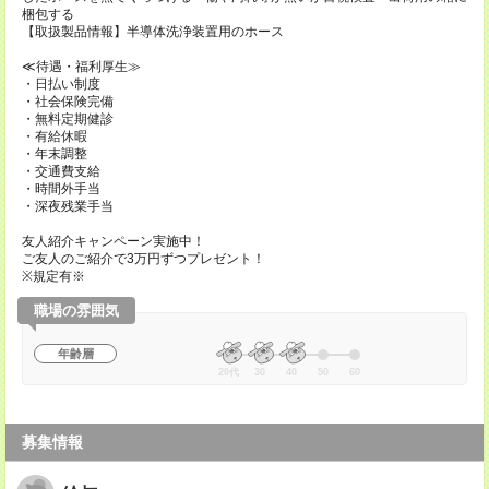
梱包する
【取扱製品情報】半導体洗浄装置用のホース
≪待遇・福利厚生≫
・日払い制度
・社会保険完備
・無料定期健診
・有給休暇
・年末調整
・交通費支給
・時間外手当
・深夜残業手当
友人紹介キャンペーン実施中！
ご友人のご紹介で3万円ずつプレゼント！
※規定有※
職場の雰囲気
年齢層
20代
30
40
50
60
募集情報