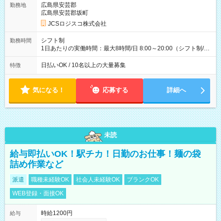
万円／週6日稼働 ・地方郊外エリア 月収40万円／週5日稼働 月
広島県安芸郡
勤務地
収40万円~50万円／週6日稼働 ＜モデルイメージ＞ ■月収50万
広島県安芸郡坂町
円 (27歳男性/江東区在住)※元建築関係 1日150個配達×25日勤務
JCSロジスコ株式会社
(日休み) ■月収80万円(43歳男性/墨田区在住)※元営業 1日200個
配達×25日勤務(月休み) 【試用期間】試用期間なし
シフト制
勤務時間
1日あたりの実働時間：最大8時間/日 8:00～20:00（シフト制/実
働8時間） ※週5日勤務（場所次第では週4も有り） ※配達状況
によって時間外での勤務可能性有り ※案件により多少の前後あ
日払いOK / 10名以上の大量募集
特徴
り ※配達が完了次第、帰社OKです
気になる！
応募する
詳細へ
未読
給与即払いOK！駅チカ！日勤のお仕事！麺の袋
詰め作業など
派遣
職種未経験OK
社会人未経験OK
ブランクOK
WEB登録・面接OK
時給1200円
給与