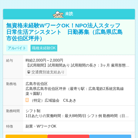
未読
無資格未経験WワークOK！NPO法人スタッフ
日常生活アシスタント 日勤募集（広島県広島
市佐伯区坪井）
アルバイト
職種未経験OK
時給2,000円～2,000円
給与
【試用期間】試用期間あり 試用期間の長さ：3ヶ月 雇用形態、
給与は本採用時と同じです。
交通費別途支給あり
広島市佐伯区
勤務地
広島県広島市佐伯区坪井（最寄り駅：広島電鉄2系統宮島線
楽々園駅）
（特定）広域協会 CILあき
シフト制
勤務時間
1日あたりの実働時間：最大8時間/日 シフト例 勤務時間（日
勤）・8時～18時 （実働時間8時間 待機休憩2時間）（日勤1回
あたりの給与 2万円）
副業・WワークOK
特徴