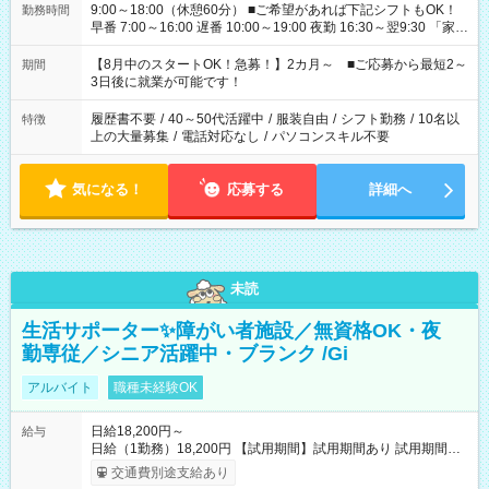
9:00～18:00（休憩60分） ■ご希望があれば下記シフトもOK！
勤務時間
早番 7:00～16:00 遅番 10:00～19:00 夜勤 16:30～翌9:30 「家族
と休みを合わせたい」 「余裕を持って夕飯の準備がしたい」
「できれば残業はしたくない」 など、ご希望を教えてください
【8月中のスタートOK！急募！】2カ月～ ■ご応募から最短2～
期間
ね。 ※Wワーク希望の方へ 今ご覧のお仕事で希望する勤務時間
3日後に就業が可能です！
と、もう1つのお仕事の勤務時間。 合計で週40時間を超える場
合は応募できません。
履歴書不要
/
40～50代活躍中
/
服装自由
/
シフト勤務
/
10名以
特徴
上の大量募集
/
電話対応なし
/
パソコンスキル不要
気になる！
応募する
詳細へ
未読
生活サポーター✨障がい者施設／無資格OK・夜
勤専従／シニア活躍中・ブランク /Gi
アルバイト
職種未経験OK
日給18,200円～
給与
日給（1勤務）18,200円 【試用期間】試用期間あり 試用期間の
長さ：3ヶ月 雇用形態、給与は本採用時と同じです。
交通費別途支給あり