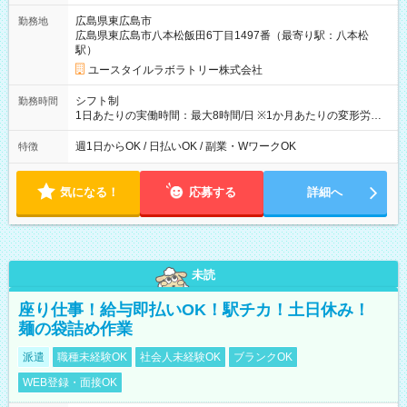
広島県東広島市
勤務地
広島県東広島市八本松飯田6丁目1497番（最寄り駅：八本松
駅）
ユースタイルラボラトリー株式会社
シフト制
勤務時間
1日あたりの実働時間：最大8時間/日 ※1か月あたりの変形労働
制（週平均40時間以内） 夜勤：17:00-翌09:00（休憩2時間）
週1日からOK / 日払いOK / 副業・WワークOK
特徴
気になる！
応募する
詳細へ
未読
座り仕事！給与即払いOK！駅チカ！土日休み！
麺の袋詰め作業
派遣
職種未経験OK
社会人未経験OK
ブランクOK
WEB登録・面接OK