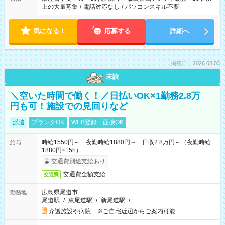
上の大量募集
/
電話対応なし
/
パソコンスキル不要
気になる！
応募する
詳細へ
掲載日：2026.08.03
未読
＼空いた時間で働く！／日払いOK×1勤務2.8万
円も可！施設での見回りなど
派遣
ブランクOK
WEB登録・面接OK
時給1550円～ 夜勤時給1880円～ 日収2.8万円～（夜勤時給
給与
1880円×15h）
交通費別途支給あり
交通費全額支給
交通費
広島県尾道市
勤務地
尾道駅
/
東尾道駅
/
新尾道駅
/
…
介護施設や病院 ※ご自宅近辺からご案内可能