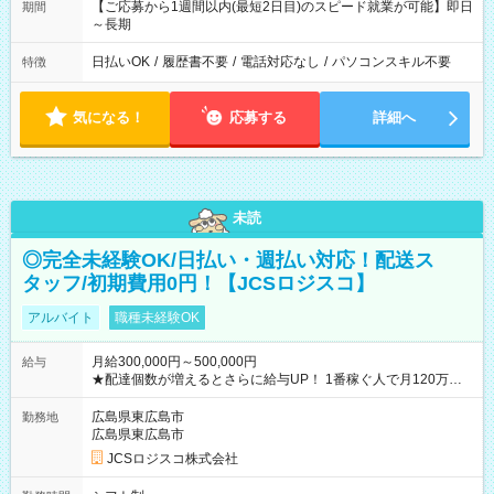
【ご応募から1週間以内(最短2日目)のスピード就業が可能】即日
期間
～長期
日払いOK
/
履歴書不要
/
電話対応なし
/
パソコンスキル不要
特徴
気になる！
応募する
詳細へ
未読
◎完全未経験OK/日払い・週払い対応！配送ス
タッフ/初期費用0円！【JCSロジスコ】
アルバイト
職種未経験OK
月給300,000円～500,000円
給与
★配達個数が増えるとさらに給与UP！ 1番稼ぐ人で月120万ほ
ど！ ・主要都市エリア 月収55万円／週5日稼働 月収65万~112
万円／週6日稼働 ・地方郊外エリア 月収40万円／週5日稼働 月
広島県東広島市
勤務地
収40万円~50万円／週6日稼働 ＜モデルイメージ＞ ■月収50万
広島県東広島市
円 (27歳男性/江東区在住)※元建築関係 1日150個配達×25日勤務
JCSロジスコ株式会社
(日休み) ■月収80万円(43歳男性/墨田区在住)※元営業 1日200個
配達×25日勤務(月休み) 【試用期間】試用期間なし