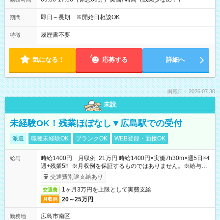
即日～長期 ※開始日相談OK
期間
履歴書不要
特徴
気になる！
応募する
詳細へ
掲載日：2026.07.30
未読
未経験OK！残業ほぼなし▼広島駅での受付
派遣
職種未経験OK
ブランクOK
WEB登録・面接OK
時給1400円 月収例 21万円 時給1400円×実働7h30m×週5日×4
給与
週+残業5h ※月収例を保証するものではありません。※給与即
受取りサービス利用可（利用条件有）
交通費別途支給あり
1ヶ月3万円を上限として実費支給
交通費
20～25万円
月収例
広島市南区
勤務地