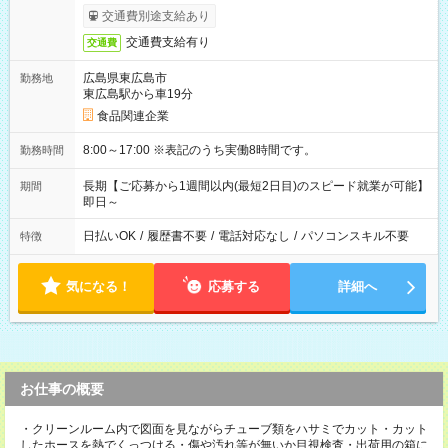
交通費別途支給あり
交通費支給有り
交通費
広島県東広島市
勤務地
東広島駅から車19分
食品関連企業
8:00～17:00 ※表記のうち実働8時間です。
勤務時間
長期【ご応募から1週間以内(最短2日目)のスピード就業が可能】
期間
即日～
日払いOK
/
履歴書不要
/
電話対応なし
/
パソコンスキル不要
特徴
気になる！
応募する
詳細へ
お仕事の概要
・クリーンルーム内で図面を見ながらチューブ類をハサミでカット・カット
したホースを熱でくっつける・傷や汚れ等が無いか目視検査・出荷用の箱に