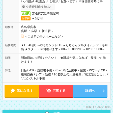
い／週払い制度あり（月払いも選べます）※稼働開始時は手続き
完了次第のお支払いとなります。
交通費別途支給あり
交通費支給※規定有
交通費
～5万円
月収例
広島県呉市
勤務地
呉駅
/
広駅
/
新広駅
/
…
＜ご近所の老人ホームなど＞
★1日4時間～の時短シフトOK ★もちろんフルタイムシフトも可
勤務時間
能 ★スタート時間選べます 7:00～16:00 9:00～18:00 11:00～
20:00 など 残業なし！ ※Wワークの場合、他のお仕事と合わせ
週40時間超の就業はご案内できません ※法令に基づき、週20時
開始日はご相談ください！ ★職場が気に入れば、長期でも働
期間
間以上勤務は社会保険への加入対象となります ※労働者派遣法
けます！
（日雇い派遣の原則禁止）により、短時間・短期間の就業はご
案内が難しい場合があります
日払いOK
/
履歴書不要
/
40～50代活躍中
/
副業・WワークOK
/
特徴
服装自由
/
シフト勤務
/
10名以上の大量募集
/
電話対応なし
/
パ
ソコンスキル不要
気になる！
応募する
詳細へ
掲載日：2026.08.05