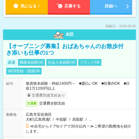
気になる！
応募する
詳細へ
掲載日：2026.08.05
未読
【オープニング募集】おばあちゃんのお散歩付
き添いも仕事の1つ
派遣
職種未経験OK
社会人未経験OK
ブランクOK
WEB登録・面接OK
無資格未経験：時給1400円～ ■週払いOK ■扶養内OK ■日
給与
収1万1200円以上
交通費別途支給あり
交通費全額支給
交通費
広島市安佐南区
勤務地
大町(広島県)駅
/
中筋駅
/
高取駅
/
…
≪自宅からドアtoドアで30分以内！≫ご希望の勤務地を紹介
します。