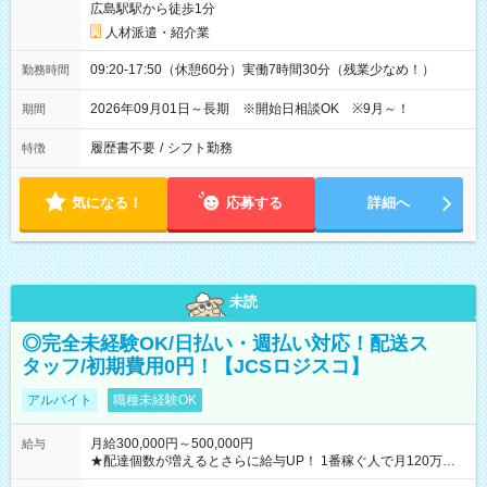
広島駅駅から徒歩1分
人材派遣・紹介業
09:20-17:50（休憩60分）実働7時間30分（残業少なめ！）
勤務時間
2026年09月01日～長期 ※開始日相談OK ※9月～！
期間
履歴書不要
/
シフト勤務
特徴
気になる！
応募する
詳細へ
未読
◎完全未経験OK/日払い・週払い対応！配送ス
タッフ/初期費用0円！【JCSロジスコ】
アルバイト
職種未経験OK
月給300,000円～500,000円
給与
★配達個数が増えるとさらに給与UP！ 1番稼ぐ人で月120万ほ
ど！ ・主要都市エリア 月収55万円／週5日稼働 月収65万~112