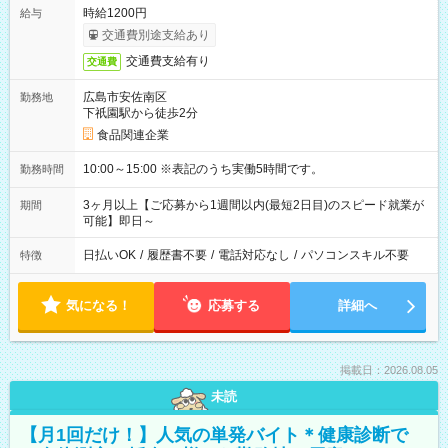
時給1200円
給与
交通費別途支給あり
交通費支給有り
交通費
広島市安佐南区
勤務地
下祇園駅から徒歩2分
食品関連企業
10:00～15:00 ※表記のうち実働5時間です。
勤務時間
3ヶ月以上【ご応募から1週間以内(最短2日目)のスピード就業が
期間
可能】即日～
日払いOK
/
履歴書不要
/
電話対応なし
/
パソコンスキル不要
特徴
気になる！
応募する
詳細へ
掲載日：2026.08.05
未読
【月1回だけ！】人気の単発バイト＊健康診断で