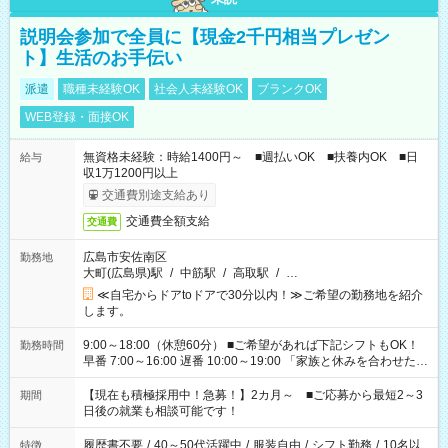
説明会参加で全員に【現金2千円相当プレゼン
ト】生活のお手伝い
派遣
職種未経験OK
社会人未経験OK
ブランクOK
WEB登録・面接OK
無資格未経験：時給1400円～ ■週払いOK ■扶養内OK ■日
給与
収1万1200円以上
交通費別途支給あり
交通費全額支給
交通費
広島市安佐南区
勤務地
大町(広島県)駅
/
中筋駅
/
高取駅
/
…
≪自宅からドアtoドアで30分以内！≫ご希望の勤務地を紹介
します。
9:00～18:00（休憩60分） ■ご希望があれば下記シフトもOK！
勤務時間
早番 7:00～16:00 遅番 10:00～19:00 「家族と休みを合わせた
い」 「余裕を持って夕飯の準備がしたい」 「できれば残業はし
たくない」 など、ご希望を教えてくださいね。 ※Wワーク希望
【現在も積極採用中！急募！】2カ月～ ■ご応募から最短2～3
期間
の方へ 今ご覧のお仕事で希望する勤務時間と、もう1つのお仕事
日後の就業も相談可能です！
の勤務時間。 合計で週40時間を超える場合は応募できません。
履歴書不要
/
40～50代活躍中
/
服装自由
/
シフト勤務
/
10名以
特徴