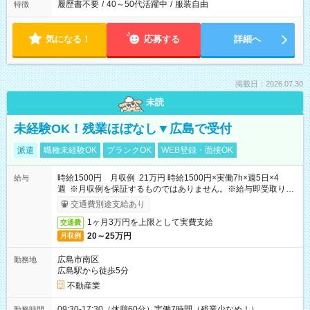
履歴書不要
/
40～50代活躍中
/
服装自由
特徴
気になる！
応募する
詳細へ
掲載日：2026.07.30
未読
未経験OK！残業ほぼなし▼広島で受付
派遣
職種未経験OK
ブランクOK
WEB登録・面接OK
時給1500円 月収例 21万円 時給1500円×実働7h×週5日×4
給与
週 ※月収例を保証するものではありません。※給与即受取りサ
ービス利用可（利用条件有）
交通費別途支給あり
1ヶ月3万円を上限として実費支給
交通費
20～25万円
月収例
広島市南区
勤務地
広島駅から徒歩5分
不動産業
09:30-17:30（休憩60分）実働7時間（残業少なめ！）
勤務時間