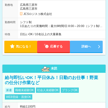
ど！ ・主要都市エリア 月収55万円／週5日稼働 月収65万~112
万円／週6日稼働 ・地方郊外エリア 月収40万円／週5日稼働 月
広島県三原市
勤務地
収40万円~50万円／週6日稼働 ＜モデルイメージ＞ ■月収50万
広島県三原市
円 (27歳男性/江東区在住)※元建築関係 1日150個配達×25日勤務
JCSロジスコ株式会社
(日休み) ■月収80万円(43歳男性/墨田区在住)※元営業 1日200個
配達×25日勤務(月休み) 【試用期間】試用期間なし
シフト制
勤務時間
1日あたりの実働時間：最大8時間/日 8:00～20:00（シフト制/実
働8時間） ※週5日勤務（場所次第では週4も有り） ※配達状況
によって時間外での勤務可能性有り ※案件により多少の前後あ
日払いOK / 10名以上の大量募集
特徴
り ※配達が完了次第、帰社OKです
気になる！
応募する
詳細へ
未読
給与即払いOK！平日休み！日勤のお仕事！野菜
の仕分け作業など
派遣
職種未経験OK
社会人未経験OK
ブランクOK
WEB登録・面接OK
時給1100円
給与