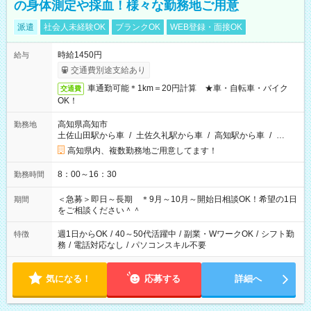
の身体測定や採血！様々な勤務地ご用意
派遣
社会人未経験OK
ブランクOK
WEB登録・面接OK
時給1450円
給与
交通費別途支給あり
車通勤可能＊1km＝20円計算 ★車・自転車・バイク
交通費
OK！
高知県高知市
勤務地
土佐山田駅から車
/
土佐久礼駅から車
/
高知駅から車
/
…
高知県内、複数勤務地ご用意してます！
8：00～16：30
勤務時間
＜急募＞即日～長期 ＊9月～10月～開始日相談OK！希望の1日
期間
をご相談ください＾＾
週1日からOK
/
40～50代活躍中
/
副業・WワークOK
/
シフト勤
特徴
務
/
電話対応なし
/
パソコンスキル不要
気になる！
応募する
詳細へ