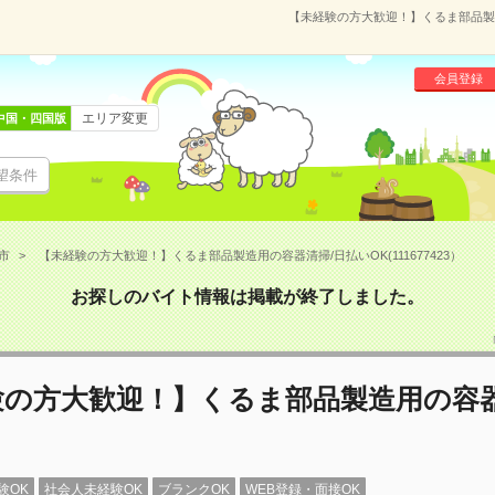
【未経験の方大歓迎！】くるま部品製造用
会員登録
エリア変更
中国・四国版
望条件
市
【未経験の方大歓迎！】くるま部品製造用の容器清掃/日払いOK(111677423）
お探しのバイト情報は掲載が終了しました。
験の方大歓迎！】くるま部品製造用の容器
験OK
社会人未経験OK
ブランクOK
WEB登録・面接OK