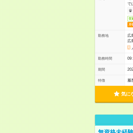
で
交
月
広
勤務地
広
0
勤務時間
2
期間
履
特徴
気に
無資格未経験