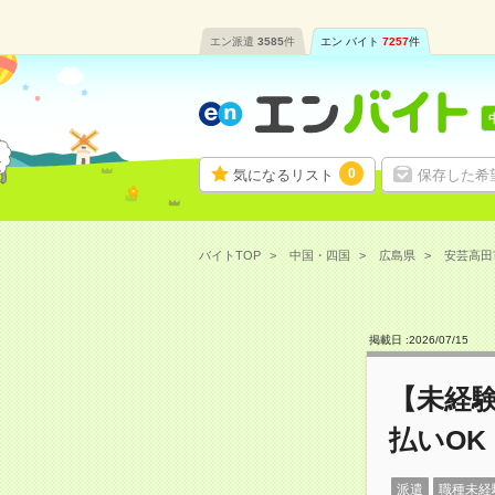
エン派遣
3585
件
エン バイト
7257
件
0
気になるリスト
保存した希
バイトTOP
中国・四国
広島県
安芸高田
掲載日 :
2026
/
07
/
15
【未経
払いOK
派遣
職種未経