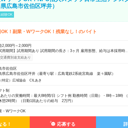
島県広島市佐伯区坪井）
経験OK
日OK！副業・WワークOK！残業なし！のバイト
2,000円～2,000円
試用期間】試用期間あり 試用期間の長さ：3ヶ月 雇用形態、給与は本採用時
交通費別途支給あり
島市佐伯区
島県広島市佐伯区坪井（最寄り駅：広島電鉄2系統宮島線 楽々園駅）
（特定）広域協会 CILあき
フト制
日あたりの実働時間：最大8時間/日 シフト例 勤務時間（日勤）・8時～18時 
休憩2時間）（日勤1回あたりの給与 2万円）
業・WワークOK
なる！
応募する
詳