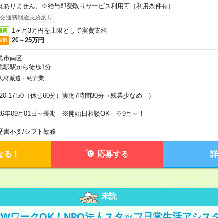
はありません。※給与即受取りサービス利用可（利用条件有）
交通費別途支給あり
1ヶ月3万円を上限として実費支給
通費
20～25万円
収例
島市南区
島駅駅から徒歩1分
人材派遣・紹介業
9:20-17:50（休憩60分）実働7時間30分（残業少なめ！）
026年09月01日～長期 ※開始日相談OK ※9月～！
歴書不要
/
シフト勤務
なる！
応募する
詳
未読
WワークOK！NPO法人スタッフ日常生活アシス