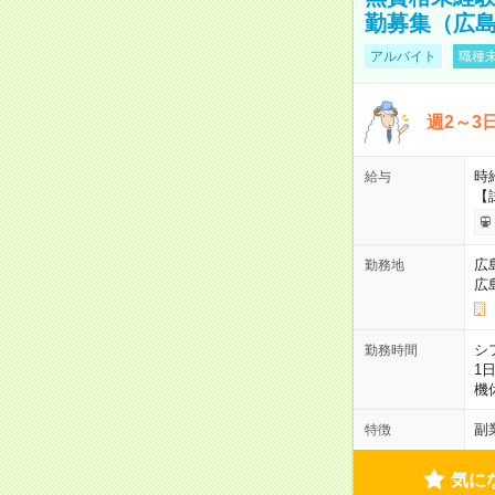
勤募集（広
アルバイト
職種未
週2～3
時給
給与
【
広
勤務地
広
シ
勤務時間
1
機
副
特徴
気に