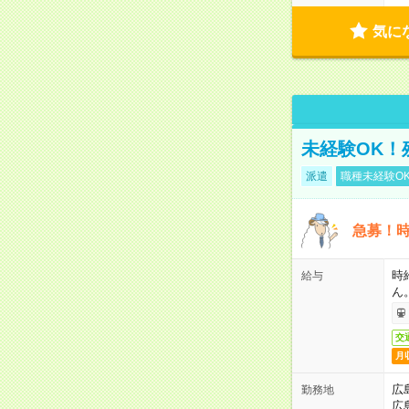
気に
未経験OK！
派遣
職種未経験O
急募！時
時
給与
ん
交
月
広
勤務地
広