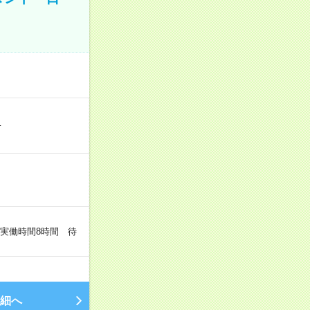
…
（実働時間8時間 待
細へ