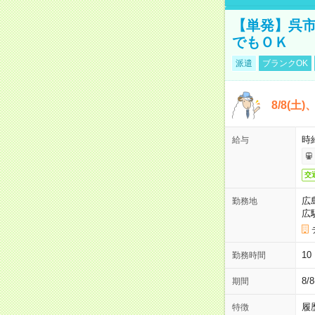
【単発】呉市
でもＯＫ
派遣
ブランクOK
8/8(土
時給
給与
交
広
勤務地
広
1
勤務時間
8/
期間
履
特徴