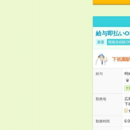
給与即払いO
派遣
職種未経験O
下祇園
時給
給与
交
広
勤務地
下
6
勤務時間