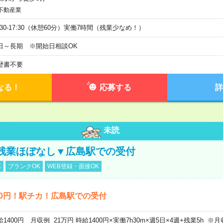
不動産業
9:30-17:30（休憩60分）実働7時間（残業少なめ！）
日～長期 ※開始日相談OK
歴書不要
なる！
応募する
詳
未読
残業ほぼなし▼広島駅での受付
K
ブランクOK
WEB登録・面接OK
00円！駅チカ！広島駅での受付
給1400円 月収例 21万円 時給1400円×実働7h30m×週5日×4週+残業5h 