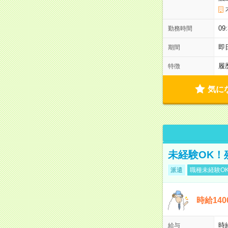
0
勤務時間
即
期間
履
特徴
気に
未経験OK！
派遣
職種未経験O
時給14
時
給与