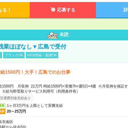
なる！
応募する
詳
未読
残業ほぼなし▼広島で受付
K
ブランクOK
WEB登録・面接OK
給1500円！大手！広島でのお仕事
給1500円 月収例 21万円 時給1500円×実働7h×週5日×4週 ※月収例を保
。※給与即受取りサービス利用可（利用条件有）
交通費別途支給あり
1ヶ月3万円を上限として実費支給
通費
20～25万円
収例
島市南区
島駅から徒歩5分