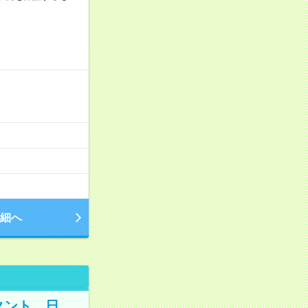
細へ
タント 日