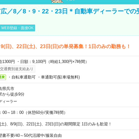
広／8／8・9・22・23日＊自動車ディーラーでの
WEB登録・面接OK
)、9(日)、22日(土)、23日(日)の単発募集！1日のみの勤務も！
1300円 ・日額：9,100円（時給1,300円×7時間）
交通費別途支給あり
・自転車通勤可 ・車通勤可(駐車場無料)
通費
島県呉市
駅から徒歩9分
ディーラー
0：00～18：00（休憩60分/実働7時間）
8(土)、8/9(日)、22日(土)、23日(日)の期間限定 1日のみも歓迎！
歴書不要
/
40～50代活躍中
/
服装自由