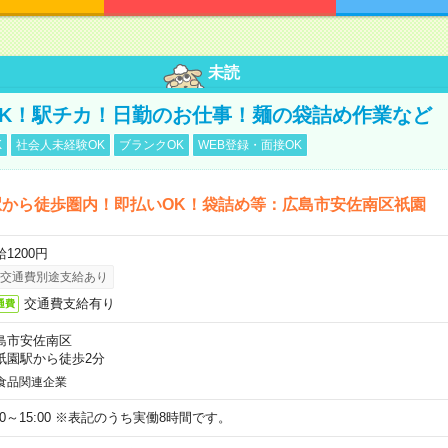
未読
K！駅チカ！日勤のお仕事！麺の袋詰め作業など
K
社会人未経験OK
ブランクOK
WEB登録・面接OK
駅から徒歩圏内！即払いOK！袋詰め等：広島市安佐南区祇園
1200円
交通費別途支給あり
交通費支給有り
通費
島市安佐南区
祇園駅から徒歩2分
食品関連企業
:00～15:00 ※表記のうち実働8時間です。