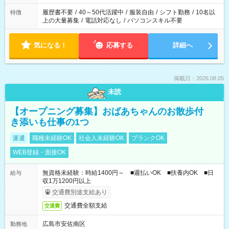
履歴書不要
/
40～50代活躍中
/
服装自由
/
シフト勤務
/
10名以
特徴
上の大量募集
/
電話対応なし
/
パソコンスキル不要
気になる！
応募する
詳細へ
掲載日：2026.08.05
未読
【オープニング募集】おばあちゃんのお散歩付
き添いも仕事の1つ
派遣
職種未経験OK
社会人未経験OK
ブランクOK
WEB登録・面接OK
無資格未経験：時給1400円～ ■週払いOK ■扶養内OK ■日
給与
収1万1200円以上
交通費別途支給あり
交通費全額支給
交通費
広島市安佐南区
勤務地