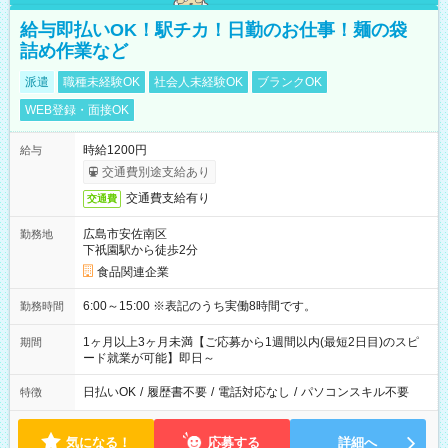
給与即払いOK！駅チカ！日勤のお仕事！麺の袋
詰め作業など
派遣
職種未経験OK
社会人未経験OK
ブランクOK
WEB登録・面接OK
時給1200円
給与
交通費別途支給あり
交通費支給有り
交通費
広島市安佐南区
勤務地
下祇園駅から徒歩2分
食品関連企業
6:00～15:00 ※表記のうち実働8時間です。
勤務時間
1ヶ月以上3ヶ月未満【ご応募から1週間以内(最短2日目)のスピ
期間
ード就業が可能】即日～
日払いOK
/
履歴書不要
/
電話対応なし
/
パソコンスキル不要
特徴
気になる！
応募する
詳細へ