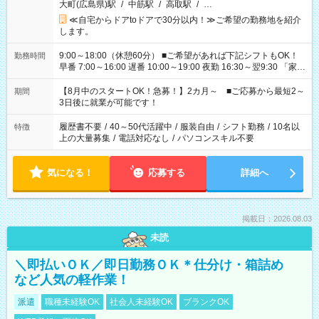
大町(広島県)駅
/
中筋駅
/
高取駅
/
…
≪自宅からドアtoドアで30分以内！≫ご希望の勤務地を紹介
します。
9:00～18:00（休憩60分） ■ご希望があれば下記シフトもOK！
勤務時間
早番 7:00～16:00 遅番 10:00～19:00 夜勤 16:30～翌9:30 「家族
と休みを合わせたい」 「余裕を持って夕飯の準備がしたい」
「できれば残業はしたくない」 など、ご希望を教えてください
【8月中のスタートOK！急募！】2カ月～ ■ご応募から最短2～
期間
ね。 ※Wワーク希望の方へ 今ご覧のお仕事で希望する勤務時間
3日後に就業が可能です！
と、もう1つのお仕事の勤務時間。 合計で週40時間を超える場
合は応募できません。
履歴書不要
/
40～50代活躍中
/
服装自由
/
シフト勤務
/
10名以
特徴
上の大量募集
/
電話対応なし
/
パソコンスキル不要
気になる！
応募する
詳細へ
掲載日：2026.08.03
未読
＼即払いＯＫ／即日勤務ＯＫ＊仕分け・箱詰め
など人気の軽作業！
派遣
職種未経験OK
社会人未経験OK
ブランクOK