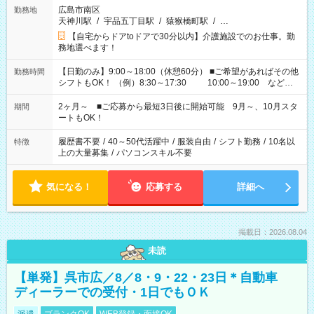
広島市南区
勤務地
天神川駅
/
宇品五丁目駅
/
猿猴橋町駅
/
…
【自宅からドアtoドアで30分以内】介護施設でのお仕事。勤
務地選べます！
【日勤のみ】9:00～18:00（休憩60分） ■ご希望があればその他
勤務時間
シフトもOK！ （例）8:30～17:30 10:00～19:00 など
「家族とお休みを合わせたい」 「できれば残業はしたくない」
など、あなたのご希望に沿ったお仕事をご紹介します！ ※Wワ
2ヶ月～ ■ご応募から最短3日後に開始可能 9月～、10月スタ
期間
ーク希望の方へ 今ご覧のお仕事で希望する勤務時間と、もう1つ
ートもOK！
のお仕事の勤務時間。 合計で週40時間を超える場合は応募でき
ません
履歴書不要
/
40～50代活躍中
/
服装自由
/
シフト勤務
/
10名以
特徴
上の大量募集
/
パソコンスキル不要
気になる！
応募する
詳細へ
掲載日：2026.08.04
未読
【単発】呉市広／8／8・9・22・23日＊自動車
ディーラーでの受付・1日でもＯＫ