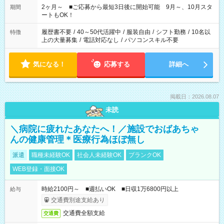
たい」 「できれば残業はしたくない」 など、ご希望があれば教
2ヶ月～ ■ご応募から最短3日後に開始可能 9月～、10月スタ
期間
えてくださいね。 ※Wワーク希望の方へ 今ご覧のお仕事で希望
ートもOK！
する勤務時間と、もう1つのお仕事の勤務時間。 合計で週40時
間を超える場合は応募できません
履歴書不要
/
40～50代活躍中
/
服装自由
/
シフト勤務
/
10名以
特徴
上の大量募集
/
電話対応なし
/
パソコンスキル不要
気になる！
応募する
詳細へ
掲載日：2026.08.07
未読
＼病院に疲れたあなたへ！／施設でおばあちゃ
んの健康管理＊医療行為ほぼ無し
派遣
職種未経験OK
社会人未経験OK
ブランクOK
WEB登録・面接OK
時給2100円～ ■週払いOK ■日収1万6800円以上
給与
交通費別途支給あり
交通費全額支給
交通費