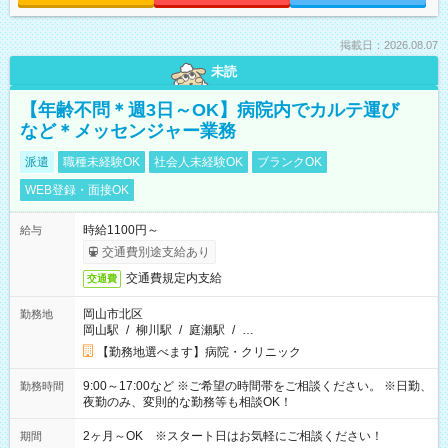
掲載日：2026.08.07
未読
【年齢不問＊週3日～OK】病院内でカルテ運び
など＊メッセンジャー業務
派遣
職種未経験OK
社会人未経験OK
ブランクOK
WEB登録・面接OK
時給1100円～
給与
交通費別途支給あり
交通費規定内支給
交通費
岡山市北区
勤務地
岡山駅
/
柳川駅
/
庭瀬駅
/
…
【勤務地選べます】病院・クリニック
9:00～17:00など ※ご希望の時間帯をご相談ください。 ※日勤、
勤務時間
夜勤のみ、変則的な勤務等も相談OK！
2ヶ月～OK ※スタート日はお気軽にご相談ください！
期間