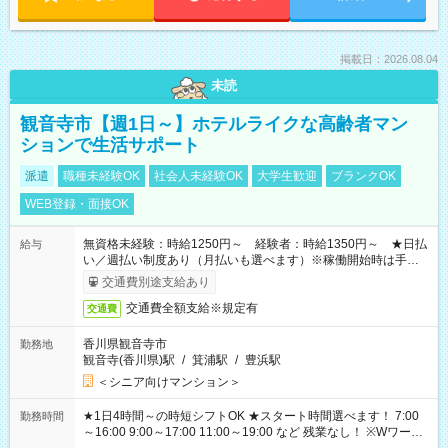
掲載日：2026.08.04
未読
観音寺市【週1日～】ホテルライクな高齢者マン
ションで生活サポート
派遣
職種未経験OK
社会人未経験OK
大学生歓迎
ブランクOK
WEB登録・面接OK
無資格未経験：時給1250円～ 経験者：時給1350円～ ★日払
給与
い／週払い制度あり（月払いも選べます）※稼働開始時は手続き
完了次第のお支払いとなります。
交通費別途支給あり
交通費全額支給※規定有
交通費
香川県観音寺市
勤務地
観音寺(香川県)駅
/
箕浦駅
/
豊浜駅
＜シニア向けマンション＞
★1日4時間～の時短シフトOK ★スタート時間選べます！ 7:00
勤務時間
～16:00 9:00～17:00 11:00～19:00 など 残業なし！ ※Wワーク