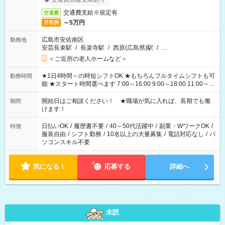
交通費支給※規定有
交通費
～5万円
月収例
広島市安佐南区
勤務地
安芸長束駅
/
長楽寺駅
/
西原(広島県)駅
/
…
＜ご近所の老人ホームなど＞
★1日4時間～の時短シフトOK ★もちろんフルタイムシフトも可
勤務時間
能 ★スタート時間選べます 7:00～16:00 9:00～18:00 11:00～
20:00 など 残業なし！ ※Wワークの場合、他のお仕事と合わせ
週40時間超の就業はご案内できません ※法令に基づき、週20時
開始日はご相談ください！ ★職場が気に入れば、長期でも働
期間
間以上勤務は社会保険への加入対象となります ※労働者派遣法
けます！
（日雇い派遣の原則禁止）により、短時間・短期間の就業はご
案内が難しい場合があります
日払いOK
/
履歴書不要
/
40～50代活躍中
/
副業・WワークOK
/
特徴
服装自由
/
シフト勤務
/
10名以上の大量募集
/
電話対応なし
/
パ
ソコンスキル不要
気になる！
応募する
詳細へ
未読