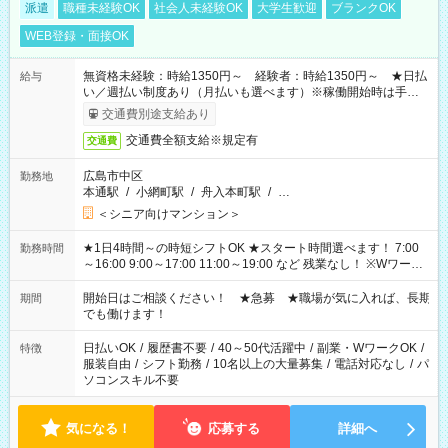
派遣
職種未経験OK
社会人未経験OK
大学生歓迎
ブランクOK
WEB登録・面接OK
無資格未経験：時給1350円～ 経験者：時給1350円～ ★日払
給与
い／週払い制度あり（月払いも選べます）※稼働開始時は手続き
完了次第のお支払いとなります。
交通費別途支給あり
交通費全額支給※規定有
交通費
広島市中区
勤務地
本通駅
/
小網町駅
/
舟入本町駅
/
…
＜シニア向けマンション＞
★1日4時間～の時短シフトOK ★スタート時間選べます！ 7:00
勤務時間
～16:00 9:00～17:00 11:00～19:00 など 残業なし！ ※Wワーク
の場合、他のお仕事と合わせ週40時間超の就業はご案内できま
せん ※法令に基づき、週20時間以上勤務は社会保険への加入対
開始日はご相談ください！ ★急募 ★職場が気に入れば、長期
期間
象となります ※労働者派遣法（日雇い派遣の原則禁止）によ
でも働けます！
り、短時間・短期間の就業はご案内が難しい場合があります
日払いOK
/
履歴書不要
/
40～50代活躍中
/
副業・WワークOK
/
特徴
服装自由
/
シフト勤務
/
10名以上の大量募集
/
電話対応なし
/
パ
ソコンスキル不要
気になる！
応募する
詳細へ