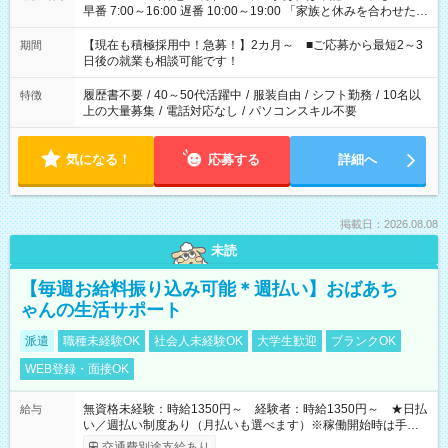
早番 7:00～16:00 遅番 10:00～19:00 「家族と休みを合わせた
い」 「余裕を持って夕飯の準備がしたい」 「できれば残業はし
たくない」 など、ご希望を教えてくださいね。 ※Wワーク希望
【現在も積極採用中！急募！】2カ月～ ■ご応募から最短2～3
期間
の方へ 今ご覧のお仕事で希望する勤務時間と、もう1つのお仕事
日後の就業も相談可能です！
の勤務時間。 合計で週40時間を超える場合は応募できません。
履歴書不要
/
40～50代活躍中
/
服装自由
/
シフト勤務
/
10名以
特徴
上の大量募集
/
電話対応なし
/
パソコンスキル不要
気になる！
応募する
詳細へ
掲載日：2026.08.08
未読
【毎週お給料振り込み可能＊週払い】おばあち
ゃんの生活サポート
派遣
職種未経験OK
社会人未経験OK
大学生歓迎
ブランクOK
WEB登録・面接OK
無資格未経験：時給1350円～ 経験者：時給1350円～ ★日払
給与
い／週払い制度あり（月払いも選べます）※稼働開始時は手続き
完了次第のお支払いとなります。
交通費別途支給あり