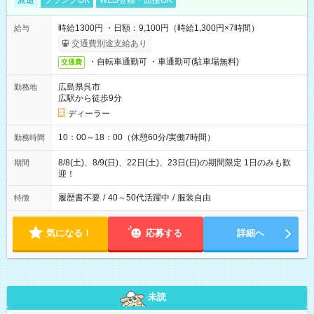
派遣
ブランクOK
WEB登録・面接OK
時給1300円 ・日額：9,100円（時給1,300円×7時間）
給与
交通費別途支給あり
・自転車通勤可 ・車通勤可(駐車場無料)
交通費
広島県呉市
勤務地
広駅から徒歩9分
ディーラー
10：00～18：00（休憩60分/実働7時間）
勤務時間
8/8(土)、8/9(日)、22日(土)、23日(日)の期間限定 1日のみも歓
期間
迎！
履歴書不要
/
40～50代活躍中
/
服装自由
特徴
気になる！
応募する
詳細へ
未読