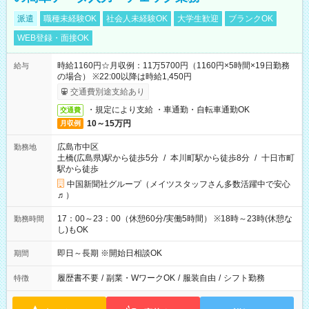
派遣
職種未経験OK
社会人未経験OK
大学生歓迎
ブランクOK
WEB登録・面接OK
時給1160円☆月収例：11万5700円（1160円×5時間×19日勤務
給与
の場合） ※22:00以降は時給1,450円
交通費別途支給あり
・規定により支給 ・車通勤・自転車通勤OK
交通費
10～15万円
月収例
広島市中区
勤務地
土橋(広島県)駅から徒歩5分
/
本川町駅から徒歩8分
/
十日市町
駅から徒歩
中国新聞社グループ（メイツスタッフさん多数活躍中で安心
♬）
17：00～23：00（休憩60分/実働5時間） ※18時～23時(休憩な
勤務時間
し)もOK
即日～長期 ※開始日相談OK
期間
履歴書不要
/
副業・WワークOK
/
服装自由
/
シフト勤務
特徴