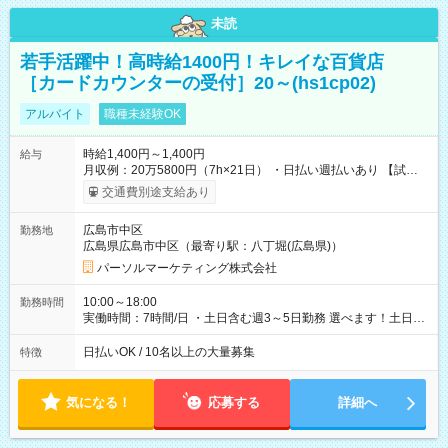
未読
若手活躍中！高時給1400円！キレイな百貨店
［カードカウンターの受付］20～(hs1cp02)
アルバイト
職種未経験OK
時給1,400円～1,400円
給与
月収例：20万5800円（7h×21日） ・日払い週払いあり 【試用
期間】試用期間なし
交通費別途支給あり
広島市中区
勤務地
広島県広島市中区（最寄り駅：八丁堀(広島県)）
パーソルマーケティング株式会社
10:00～18:00
勤務時間
実働時間：7時間/日 ・土日含む週3～5日勤務 選べます！土日も
休みやすい！ ・残業は有りません！
日払いOK / 10名以上の大量募集
特徴
気になる！
応募する
詳細へ