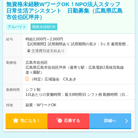
無資格未経験WワークOK！NPO法人スタッフ
日常生活アシスタント 日勤募集（広島県広島
市佐伯区坪井）
アルバイト
職種未経験OK
時給2,000円～2,000円
給与
【試用期間】試用期間あり 試用期間の長さ：3ヶ月 雇用形態、
給与は本採用時と同じです。
交通費別途支給あり
広島市佐伯区
勤務地
広島県広島市佐伯区坪井（最寄り駅：広島電鉄2系統宮島線
楽々園駅）
（特定）広域協会 CILあき
シフト制
勤務時間
1日あたりの実働時間：最大8時間/日 シフト例 勤務時間（日
勤）・8時～18時 （実働時間8時間 待機休憩2時間）（日勤1回
あたりの給与 2万円）
副業・WワークOK
特徴
気になる！
応募する
詳細へ