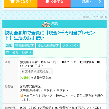
気になる！
応募する
詳細へ
掲載日：2026.08.08
未読
説明会参加で全員に【現金2千円相当プレゼン
ト】生活のお手伝い
派遣
職種未経験OK
社会人未経験OK
ブランクOK
WEB登録・面接OK
無資格未経験：時給1400円～ ■週払いOK ■扶養内OK ■日
給与
収1万1200円以上
交通費別途支給あり
交通費全額支給
交通費
広島市安佐南区
勤務地
大町(広島県)駅
/
中筋駅
/
高取駅
/
…
≪自宅からドアtoドアで30分以内！≫ご希望の勤務地を紹介
します。
9:00～18:00（休憩60分） ■ご希望があれば下記シフトもOK！
勤務時間