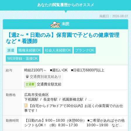
あなたの閲覧履歴からのオススメ
掲載日：2026.08.07
未読
【週2～＊日勤のみ】保育園で子どもの健康管理
など＊看護師
派遣
職種未経験OK
社会人未経験OK
ブランクOK
WEB登録・面接OK
時給2100円～ ■週払いOK ■日収1万6800円以上
給与
交通費別途支給あり
交通費全額支給
交通費
広島市安佐南区
勤務地
下祇園駅
/
長楽寺駅
/
祇園新橋北駅
/
…
【自宅からドアtoドアで30分以内】お近くの保育園でのお仕
事です！
【日勤のみ】9:00～18:00（休憩60分） ■ご希望があればその他
勤務時間
シフトもOK！ （例）8:30～17:30 10:00～19:00 など
「家族とお休みを合わせたい」 「余裕を持って夕飯の準備がし