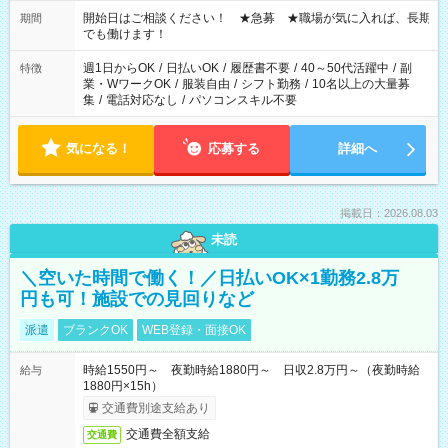
の場合、他のお仕事と合わせ週40時間超の就業はご案内できま
せん ※法令に基づき、週20時間以上勤務は社会保険への加入対
開始日はご相談ください！ ★急募 ★職場が気に入れば、長期
期間
象となります ※労働者派遣法（日雇い派遣の原則禁止）によ
でも働けます！
り、短時間・短期間の就業はご案内が難しい場合があります
週1日からOK
/
日払いOK
/
履歴書不要
/
40～50代活躍中
/
副
特徴
業・WワークOK
/
服装自由
/
シフト勤務
/
10名以上の大量募
集
/
電話対応なし
/
パソコンスキル不要
気になる！
応募する
詳細へ
掲載日：2026.08.03
未読
＼空いた時間で働く！／日払いOK×1勤務2.8万
円も可！施設での見回りなど
派遣
ブランクOK
WEB登録・面接OK
時給1550円～ 夜勤時給1880円～ 日収2.8万円～（夜勤時給
給与
1880円×15h）
交通費別途支給あり
交通費全額支給
交通費