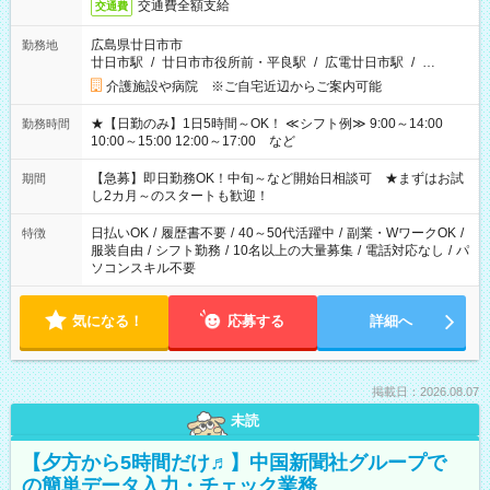
交通費全額支給
交通費
広島県廿日市市
勤務地
廿日市駅
/
廿日市市役所前・平良駅
/
広電廿日市駅
/
…
介護施設や病院 ※ご自宅近辺からご案内可能
★【日勤のみ】1日5時間～OK！ ≪シフト例≫ 9:00～14:00
勤務時間
10:00～15:00 12:00～17:00 など
【急募】即日勤務OK！中旬～など開始日相談可 ★まずはお試
期間
し2カ月～のスタートも歓迎！
日払いOK
/
履歴書不要
/
40～50代活躍中
/
副業・WワークOK
/
特徴
服装自由
/
シフト勤務
/
10名以上の大量募集
/
電話対応なし
/
パ
ソコンスキル不要
気になる！
応募する
詳細へ
掲載日：2026.08.07
未読
【夕方から5時間だけ♬】中国新聞社グループで
の簡単データ入力・チェック業務