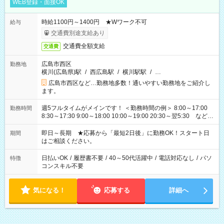
WEB登録・面接OK
時給1100円～1400円 ★Wワーク不可
給与
交通費別途支給あり
交通費全額支給
交通費
広島市西区
勤務地
横川(広島県)駅
/
西広島駅
/
横川駅駅
/
…
広島市西区など…勤務地多数！通いやすい勤務地をご紹介し
ます。
週5フルタイムがメインです！ ＜勤務時間の例＞ 8:00～17:00
勤務時間
8:30～17:30 9:00～18:00 10:00～19:00 20:30～翌5:30 など ★
その他にも勤務時間多数！ 日勤のみ、残業なし、交替制など
ご希望を教えてください！
即日～長期 ★応募から「最短2日後」に勤務OK！スタート日
期間
はご相談ください。
日払いOK
/
履歴書不要
/
40～50代活躍中
/
電話対応なし
/
パソ
特徴
コンスキル不要
気になる！
応募する
詳細へ