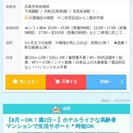
広島市安佐南区
勤務地
下祇園駅
/
大町(広島県)駅
/
安芸長束駅
/
…
介護施設や病院 ※ご自宅近辺からご案内可能
≪シフト例≫ 10:00～15:00（実働5時間） 12:00～17:00（実働
勤務時間
5時間） 17:00～翌10:00（実働15時間）など ご希望に応じて、
働く時間は調整できます！ お気軽に担当へ相談ください！
3ヵ月までの短期 ※職場が気に入れば、長期もOK！ ★急募！
期間
即日勤務もOK！
週1日からOK
/
日払いOK
/
履歴書不要
/
40～50代活躍中
/
副
特徴
業・WワークOK
/
シフト勤務
/
10名以上の大量募集
/
電話対応
なし
/
パソコンスキル不要
気になる！
応募する
詳細へ
掲載日：2026.08.05
未読
【8月～OK！週2日～】ホテルライクな高齢者
マンションで生活サポート＊時短OK