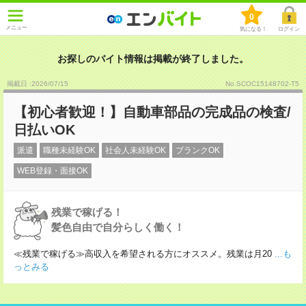
0
メニュー
気になる！
ログイン
お探しのバイト情報は掲載が終了しました。
掲載日 :2026
/
07
/
15
No.SCOC15148702-T5
【初心者歓迎！】自動車部品の完成品の検査/
日払いOK
派遣
職種未経験OK
社会人未経験OK
ブランクOK
WEB登録・面接OK
残業で稼げる！
髪色自由で自分らしく働く！
≪残業で稼げる≫高収入を希望される方にオススメ。残業は月20
...も
っとみる