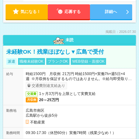
気になる！
応募する
詳細へ
掲載日：2026.07.30
未読
未経験OK！残業ほぼなし▼広島で受付
派遣
職種未経験OK
ブランクOK
WEB登録・面接OK
時給1500円 月収例 21万円 時給1500円×実働7h×週5日×4
給与
週 ※月収例を保証するものではありません。※給与即受取りサ
ービス利用可（利用条件有）
交通費別途支給あり
1ヶ月3万円を上限として実費支給
交通費
20～25万円
月収例
広島市南区
勤務地
広島駅から徒歩5分
不動産業
09:30-17:30（休憩60分）実働7時間（残業少なめ！）
勤務時間