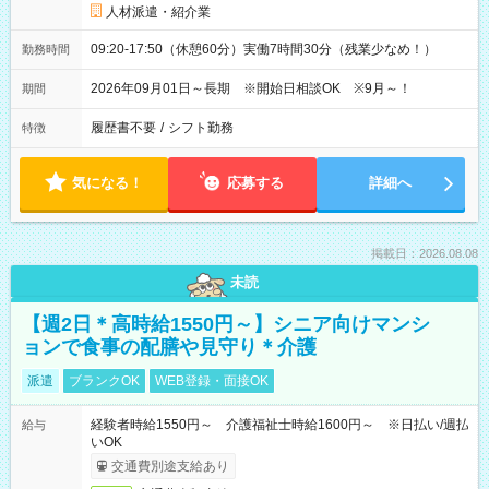
人材派遣・紹介業
09:20-17:50（休憩60分）実働7時間30分（残業少なめ！）
勤務時間
2026年09月01日～長期 ※開始日相談OK ※9月～！
期間
履歴書不要
/
シフト勤務
特徴
気になる！
応募する
詳細へ
掲載日：2026.08.08
未読
【週2日＊高時給1550円～】シニア向けマンシ
ョンで食事の配膳や見守り＊介護
派遣
ブランクOK
WEB登録・面接OK
経験者時給1550円～ 介護福祉士時給1600円～ ※日払い/週払
給与
いOK
交通費別途支給あり