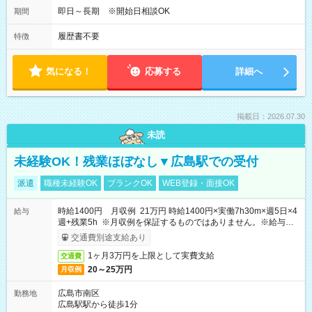
即日～長期 ※開始日相談OK
期間
履歴書不要
特徴
気になる！
応募する
詳細へ
掲載日：2026.07.30
未読
未経験OK！残業ほぼなし▼広島駅での受付
派遣
職種未経験OK
ブランクOK
WEB登録・面接OK
時給1400円 月収例 21万円 時給1400円×実働7h30m×週5日×4
給与
週+残業5h ※月収例を保証するものではありません。※給与即
受取りサービス利用可（利用条件有）
交通費別途支給あり
1ヶ月3万円を上限として実費支給
交通費
20～25万円
月収例
広島市南区
勤務地
広島駅駅から徒歩1分