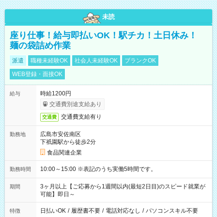
未読
座り仕事！給与即払いOK！駅チカ！土日休み！
麺の袋詰め作業
派遣
職種未経験OK
社会人未経験OK
ブランクOK
WEB登録・面接OK
時給1200円
給与
交通費別途支給あり
交通費支給有り
交通費
広島市安佐南区
勤務地
下祇園駅から徒歩2分
食品関連企業
10:00～15:00 ※表記のうち実働5時間です。
勤務時間
3ヶ月以上【ご応募から1週間以内(最短2日目)のスピード就業が
期間
可能】即日～
日払いOK
/
履歴書不要
/
電話対応なし
/
パソコンスキル不要
特徴