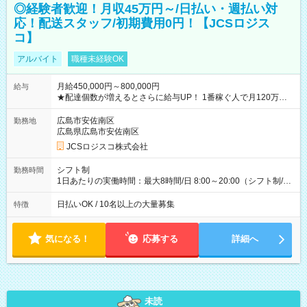
◎経験者歓迎！月収45万円～/日払い・週払い対
応！配送スタッフ/初期費用0円！【JCSロジス
コ】
アルバイト
職種未経験OK
月給450,000円～800,000円
給与
★配達個数が増えるとさらに給与UP！ 1番稼ぐ人で月120万ほ
ど！ ・主要都市エリア 月収55万円／週5日稼働 月収65万~112
万円／週6日稼働 ・地方郊外エリア 月収40万円／週5日稼働 月
広島市安佐南区
勤務地
収40万円~50万円／週6日稼働 ＜モデルイメージ＞ ■月収50万
広島県広島市安佐南区
円 (27歳男性/江東区在住)※元建築関係 1日150個配達×25日勤務
JCSロジスコ株式会社
(日休み) ■月収80万円(43歳男性/墨田区在住)※元営業 1日200個
配達×25日勤務(月休み) 【試用期間】試用期間なし
シフト制
勤務時間
1日あたりの実働時間：最大8時間/日 8:00～20:00（シフト制/実
働8時間） ※週5日勤務（場所次第では週4も有り） ※配達状況
によって時間外での勤務可能性有り ※案件により多少の前後あ
日払いOK / 10名以上の大量募集
特徴
り ※配達が完了次第、帰社OKです
気になる！
応募する
詳細へ
未読