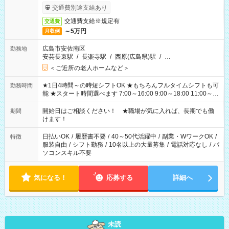
完了次第のお支払いとなります。
交通費別途支給あり
交通費支給※規定有
交通費
～5万円
月収例
広島市安佐南区
勤務地
安芸長束駅
/
長楽寺駅
/
西原(広島県)駅
/
…
＜ご近所の老人ホームなど＞
★1日4時間～の時短シフトOK ★もちろんフルタイムシフトも可
勤務時間
能 ★スタート時間選べます 7:00～16:00 9:00～18:00 11:00～
20:00 など 残業なし！ ※Wワークの場合、他のお仕事と合わせ
週40時間超の就業はご案内できません ※法令に基づき、週20時
開始日はご相談ください！ ★職場が気に入れば、長期でも働
期間
間以上勤務は社会保険への加入対象となります ※労働者派遣法
けます！
（日雇い派遣の原則禁止）により、短時間・短期間の就業はご
案内が難しい場合があります
日払いOK
/
履歴書不要
/
40～50代活躍中
/
副業・WワークOK
/
特徴
服装自由
/
シフト勤務
/
10名以上の大量募集
/
電話対応なし
/
パ
ソコンスキル不要
気になる！
応募する
詳細へ
未読