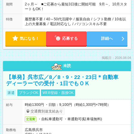
たい」 「できれば残業はしたくない」 など、ご希望があれば教
2ヶ月～ ■ご応募から最短3日後に開始可能 9月～、10月スタ
期間
えてくださいね。 ※Wワーク希望の方へ 今ご覧のお仕事で希望
ートもOK！
する勤務時間と、もう1つのお仕事の勤務時間。 合計で週40時
間を超える場合は応募できません
履歴書不要
/
40～50代活躍中
/
服装自由
/
シフト勤務
/
10名以
特徴
上の大量募集
/
電話対応なし
/
パソコンスキル不要
気になる！
応募する
詳細へ
掲載日：2026.08.04
未読
【単発】呉市広／8／8・9・22・23日＊自動車
ディーラーでの受付・1日でもＯＫ
派遣
ブランクOK
WEB登録・面接OK
時給1300円 ・日額：9,100円（時給1,300円×7時間）
給与
交通費別途支給あり
・自転車通勤可 ・車通勤可(駐車場無料)
交通費
広島県呉市
勤務地