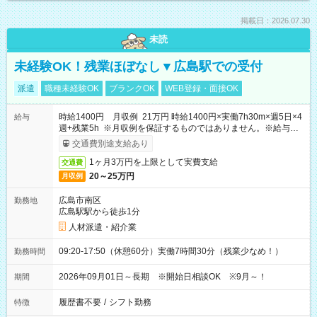
掲載日：2026.07.30
未読
未経験OK！残業ほぼなし▼広島駅での受付
派遣
職種未経験OK
ブランクOK
WEB登録・面接OK
時給1400円 月収例 21万円 時給1400円×実働7h30m×週5日×4
給与
週+残業5h ※月収例を保証するものではありません。※給与即
受取りサービス利用可（利用条件有）
交通費別途支給あり
1ヶ月3万円を上限として実費支給
交通費
20～25万円
月収例
広島市南区
勤務地
広島駅駅から徒歩1分
人材派遣・紹介業
09:20-17:50（休憩60分）実働7時間30分（残業少なめ！）
勤務時間
2026年09月01日～長期 ※開始日相談OK ※9月～！
期間
履歴書不要
/
シフト勤務
特徴