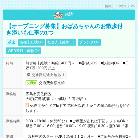
掲載日：2026.08.05
未読
【オープニング募集】おばあちゃんのお散歩付
き添いも仕事の1つ
派遣
職種未経験OK
社会人未経験OK
ブランクOK
WEB登録・面接OK
無資格未経験：時給1400円～ ■週払いOK ■扶養内OK ■日
給与
収1万1200円以上
交通費別途支給あり
交通費全額支給
交通費
広島市安佐南区
勤務地
大町(広島県)駅
/
中筋駅
/
高取駅
/
…
≪自宅からドアtoドアで30分以内！≫ご希望の勤務地を紹介
します。
9:00～18:00（休憩60分） ■ご希望があれば下記シフトもOK！
勤務時間
早番 7:00～16:00 遅番 10:00～19:00 夜勤 16:30～翌9:30 「家族
と休みを合わせたい」 「余裕を持って夕飯の準備がしたい」
「できれば残業はしたくない」 など、ご希望を教えてください
【8月中のスタートOK！急募！】2カ月～ ■ご応募から最短2～
期間