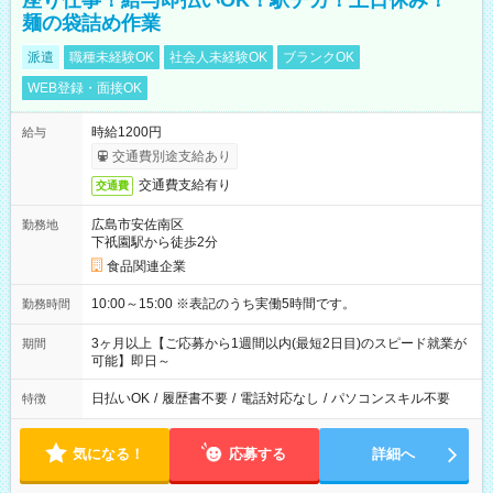
座り仕事！給与即払いOK！駅チカ！土日休み！
麺の袋詰め作業
派遣
職種未経験OK
社会人未経験OK
ブランクOK
WEB登録・面接OK
時給1200円
給与
交通費別途支給あり
交通費支給有り
交通費
広島市安佐南区
勤務地
下祇園駅から徒歩2分
食品関連企業
10:00～15:00 ※表記のうち実働5時間です。
勤務時間
3ヶ月以上【ご応募から1週間以内(最短2日目)のスピード就業が
期間
可能】即日～
日払いOK
/
履歴書不要
/
電話対応なし
/
パソコンスキル不要
特徴
気になる！
応募する
詳細へ