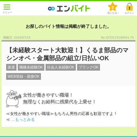
0
メニュー
気になる！
ログイン
お探しのバイト情報は掲載が終了しました。
掲載日 :2026
/
07
/
15
No.SCOC15196031-T4
【未経験スタート大歓迎！】くるま部品のマ
シンオペ・金属部品の組立/日払いOK
派遣
職種未経験OK
社会人未経験OK
ブランクOK
WEB登録・面接OK
女性が働きやすい職場！
無理なくお給料に残業代を上乗せ！
≪女性が働きやすい職場≫もちろん男性の応募も歓迎ですよ！
≪
...もっとみる