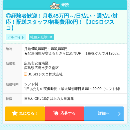
未読
◎経験者歓迎！月収45万円～/日払い・週払い対
応！配送スタッフ/初期費用0円！【JCSロジス
コ】
アルバイト
職種未経験OK
月給450,000円～800,000円
給与
★配達個数が増えるとさらに給与UP！ 1番稼ぐ人で月120万ほ
ど！ ・主要都市エリア 月収55万円／週5日稼働 月収65万~112
万円／週6日稼働 ・地方郊外エリア 月収40万円／週5日稼働 月
広島市安佐南区
勤務地
収40万円~50万円／週6日稼働 ＜モデルイメージ＞ ■月収50万
広島県広島市安佐南区
円 (27歳男性/江東区在住)※元建築関係 1日150個配達×25日勤務
JCSロジスコ株式会社
(日休み) ■月収80万円(43歳男性/墨田区在住)※元営業 1日200個
配達×25日勤務(月休み) 【試用期間】試用期間なし
シフト制
勤務時間
1日あたりの実働時間：最大8時間/日 8:00～20:00（シフト制/実
働8時間） ※週5日勤務（場所次第では週4も有り） ※配達状況
によって時間外での勤務可能性有り ※案件により多少の前後あ
日払いOK / 10名以上の大量募集
特徴
り ※配達が完了次第、帰社OKです
気になる！
応募する
詳細へ