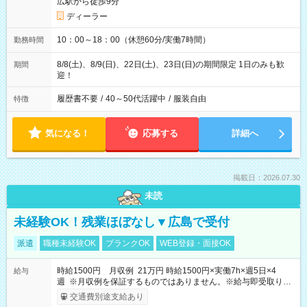
広駅から徒歩9分
ディーラー
10：00～18：00（休憩60分/実働7時間）
勤務時間
8/8(土)、8/9(日)、22日(土)、23日(日)の期間限定 1日のみも歓
期間
迎！
履歴書不要
/
40～50代活躍中
/
服装自由
特徴
気になる！
応募する
詳細へ
掲載日：2026.07.30
未読
未経験OK！残業ほぼなし▼広島で受付
派遣
職種未経験OK
ブランクOK
WEB登録・面接OK
時給1500円 月収例 21万円 時給1500円×実働7h×週5日×4
給与
週 ※月収例を保証するものではありません。※給与即受取りサ
ービス利用可（利用条件有）
交通費別途支給あり