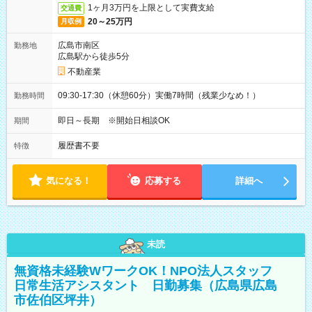
1ヶ月3万円を上限として実費支給
交通費
20～25万円
月収例
広島市南区
勤務地
広島駅から徒歩5分
不動産業
09:30-17:30（休憩60分）実働7時間（残業少なめ！）
勤務時間
即日～長期 ※開始日相談OK
期間
履歴書不要
特徴
気になる！
応募する
詳細へ
未読
無資格未経験WワークOK！NPO法人スタッフ
日常生活アシスタント 日勤募集（広島県広島
市佐伯区坪井）