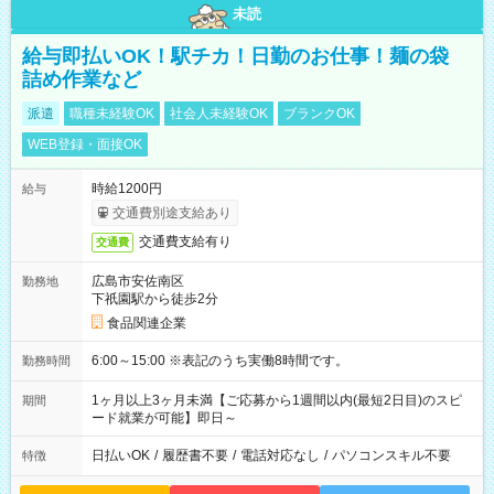
未読
給与即払いOK！駅チカ！日勤のお仕事！麺の袋
詰め作業など
派遣
職種未経験OK
社会人未経験OK
ブランクOK
WEB登録・面接OK
時給1200円
給与
交通費別途支給あり
交通費支給有り
交通費
広島市安佐南区
勤務地
下祇園駅から徒歩2分
食品関連企業
6:00～15:00 ※表記のうち実働8時間です。
勤務時間
1ヶ月以上3ヶ月未満【ご応募から1週間以内(最短2日目)のスピ
期間
ード就業が可能】即日～
日払いOK
/
履歴書不要
/
電話対応なし
/
パソコンスキル不要
特徴