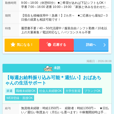
9:00～18:00（休憩60分） ■ご希望があれば下記シフトもOK！
勤務時間
早番 7:00～16:00 遅番 10:00～19:00 「家族と休みを合わせた
い」 「余裕を持って夕飯の準備がしたい」 「できれば残業はし
たくない」 など、ご希望を教えてくださいね。 ※Wワーク希望
【現在も積極採用中！急募！】2カ月～ ■ご応募から最短2～3
期間
の方へ 今ご覧のお仕事で希望する勤務時間と、もう1つのお仕事
日後の就業も相談可能です！
の勤務時間。 合計で週40時間を超える場合は応募できません。
履歴書不要
/
40～50代活躍中
/
服装自由
/
シフト勤務
/
10名以
特徴
上の大量募集
/
電話対応なし
/
パソコンスキル不要
気になる！
応募する
詳細へ
掲載日：2026.08.08
未読
【毎週お給料振り込み可能＊週払い】おばあち
ゃんの生活サポート
派遣
職種未経験OK
社会人未経験OK
大学生歓迎
ブランクOK
WEB登録・面接OK
無資格未経験：時給1350円～ 経験者：時給1350円～ ★日払
給与
い／週払い制度あり（月払いも選べます）※稼働開始時は手続き