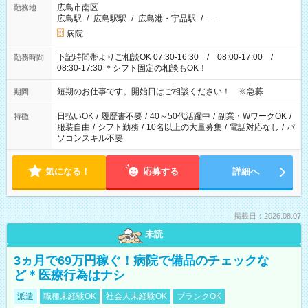
広島市南区
勤務地
広島駅
/
広島駅駅
/
広島港・宇品駅
/
…
病院
下記時間帯よりご相談OK 07:30-16:30 / 08:00-17:00 /
勤務時間
08:30-17:30 ＊シフト固定の相談もOK！
短期のお仕事です。開始日はご相談ください！ ※急募
期間
日払いOK
/
履歴書不要
/
40～50代活躍中
/
副業・WワークOK
/
特徴
服装自由
/
シフト勤務
/
10名以上の大量募集
/
電話対応なし
/
パ
ソコンスキル不要
気になる！
応募する
詳細へ
掲載日：2026.08.07
未読
3ヵ月で69万円稼ぐ！病院で備品のチェックな
ど＊医療行為はナシ
派遣
職種未経験OK
社会人未経験OK
ブランクOK