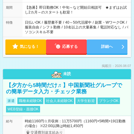
【急募】即日勤務OK！中旬～など開始日相談可 ★まずはお試
期間
し2カ月～のスタートも歓迎！
日払いOK
/
履歴書不要
/
40～50代活躍中
/
副業・WワークOK
/
特徴
服装自由
/
シフト勤務
/
10名以上の大量募集
/
電話対応なし
/
パ
ソコンスキル不要
気になる！
応募する
詳細へ
掲載日：2026.08.07
未読
【夕方から5時間だけ♬】中国新聞社グループで
の簡単データ入力・チェック業務
派遣
職種未経験OK
社会人未経験OK
大学生歓迎
ブランクOK
WEB登録・面接OK
時給1160円☆月収例：11万5700円（1160円×5時間×19日勤務
給与
の場合） ※22:00以降は時給1,450円
交通費別途支給あり