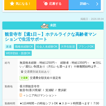
気になる！
応募する
詳細へ
掲載日：2026.08.04
未読
観音寺市【週1日～】ホテルライクな高齢者マン
ションで生活サポート
派遣
職種未経験OK
社会人未経験OK
大学生歓迎
ブランクOK
WEB登録・面接OK
無資格未経験：時給1250円～ 経験者：時給1350円～ ★日払
給与
い／週払い制度あり（月払いも選べます）※稼働開始時は手続き
完了次第のお支払いとなります。
交通費別途支給あり
交通費全額支給※規定有
交通費
香川県観音寺市
勤務地
観音寺(香川県)駅
/
箕浦駅
/
豊浜駅
＜シニア向けマンション＞
★1日4時間～の時短シフトOK ★スタート時間選べます！ 7:00
勤務時間