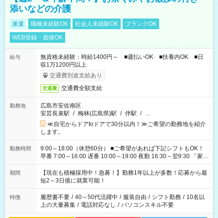
添いなどの介護
派遣
職種未経験OK
社会人未経験OK
ブランクOK
WEB登録・面接OK
無資格未経験：時給1400円～ ■週払いOK ■扶養内OK ■日
給与
収1万1200円以上
交通費別途支給あり
交通費全額支給
交通費
広島市安佐南区
勤務地
安芸長束駅
/
梅林(広島県)駅
/
伴駅
/
…
≪自宅からドアtoドアで30分以内！≫ご希望の勤務地を紹介
します。
9:00～18:00（休憩60分） ■ご希望があれば下記シフトもOK！
勤務時間
早番 7:00～16:00 遅番 10:00～19:00 夜勤 16:30～翌9:30 「家族
と休みを合わせたい」 「余裕を持って夕飯の準備がしたい」
「できれば残業はしたくない」 など、ご希望を教えてください
【現在も積極採用中！急募！】勤務1年以上が多数！応募から最
期間
ね。 ※Wワーク希望の方へ 今ご覧のお仕事で希望する勤務時間
短2～3日後に就業可能！
と、もう1つのお仕事の勤務時間。 合計で週40時間を超える場
合は応募できません。
履歴書不要
/
40～50代活躍中
/
服装自由
/
シフト勤務
/
10名以
特徴
上の大量募集
/
電話対応なし
/
パソコンスキル不要