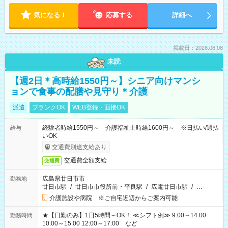
気になる！
応募する
詳細へ
掲載日：2026.08.08
未読
【週2日＊高時給1550円～】シニア向けマンシ
ョンで食事の配膳や見守り＊介護
派遣
ブランクOK
WEB登録・面接OK
経験者時給1550円～ 介護福祉士時給1600円～ ※日払い/週払
給与
いOK
交通費別途支給あり
交通費全額支給
交通費
広島県廿日市市
勤務地
廿日市駅
/
廿日市市役所前・平良駅
/
広電廿日市駅
/
…
介護施設や病院 ※ご自宅近辺からご案内可能
★【日勤のみ】1日5時間～OK！ ≪シフト例≫ 9:00～14:00
勤務時間
10:00～15:00 12:00～17:00 など