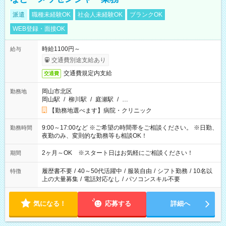
派遣
職種未経験OK
社会人未経験OK
ブランクOK
WEB登録・面接OK
時給1100円～
給与
交通費別途支給あり
交通費規定内支給
交通費
岡山市北区
勤務地
岡山駅
/
柳川駅
/
庭瀬駅
/
…
【勤務地選べます】病院・クリニック
9:00～17:00など ※ご希望の時間帯をご相談ください。 ※日勤、
勤務時間
夜勤のみ、変則的な勤務等も相談OK！
2ヶ月～OK ※スタート日はお気軽にご相談ください！
期間
履歴書不要
/
40～50代活躍中
/
服装自由
/
シフト勤務
/
10名以
特徴
上の大量募集
/
電話対応なし
/
パソコンスキル不要
気になる！
応募する
詳細へ