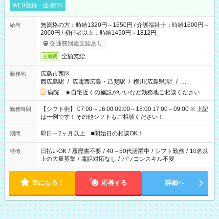
WEB登録・面接OK
無資格の方：時給1320円～1650円 / 介護福祉士：時給1600円～
給与
2000円 / 初任者以上：時給1450円～1812円
交通費別途支給あり
全額支給
交通費
広島市西区
勤務地
西広島駅
/
広電西広島・己斐駅
/
横川(広島県)駅
/
…
病院 ★自宅近くの施設がいいなど勤務地ご相談ください
【シフト例】 07:00～16:00 09:00～18:00 17:00～09:00 ※ 上記
勤務時間
は一例です！その他シフトもご相談ください！
即日～2ヶ月以上 ■開始日の相談OK！
期間
日払いOK
/
履歴書不要
/
40～50代活躍中
/
シフト勤務
/
10名以
特徴
上の大量募集
/
電話対応なし
/
パソコンスキル不要
気になる！
応募する
詳細へ