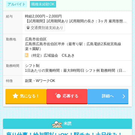
アルバイト
職種未経験OK
時給2,000円～2,000円
給与
【試用期間】試用期間あり 試用期間の長さ：3ヶ月 雇用形態、
給与は本採用時と同じです。
交通費別途支給あり
広島市佐伯区
勤務地
広島県広島市佐伯区坪井（最寄り駅：広島電鉄2系統宮島線
楽々園駅）
（特定）広域協会 CILあき
シフト制
勤務時間
1日あたりの実働時間：最大8時間/日 シフト例 勤務時間（日
勤）・8時～18時 （実働時間8時間 待機休憩2時間）（日勤1回
あたりの給与 2万円）
副業・WワークOK
特徴
気になる！
応募する
詳細へ
未読