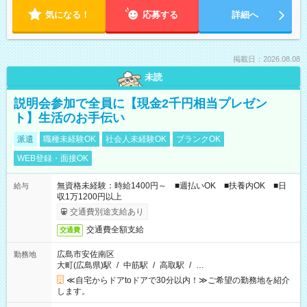
気になる！
応募する
詳細へ
掲載日：2026.08.08
未読
説明会参加で全員に【現金2千円相当プレゼン
ト】生活のお手伝い
派遣
職種未経験OK
社会人未経験OK
ブランクOK
WEB登録・面接OK
無資格未経験：時給1400円～ ■週払いOK ■扶養内OK ■日
給与
収1万1200円以上
交通費別途支給あり
交通費全額支給
交通費
広島市安佐南区
勤務地
大町(広島県)駅
/
中筋駅
/
高取駅
/
…
≪自宅からドアtoドアで30分以内！≫ご希望の勤務地を紹介
します。