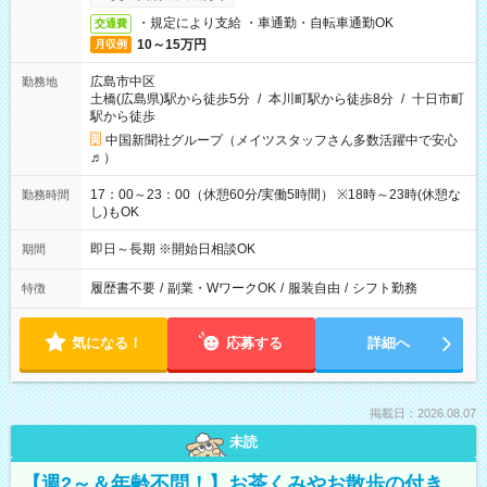
・規定により支給 ・車通勤・自転車通勤OK
交通費
10～15万円
月収例
広島市中区
勤務地
土橋(広島県)駅から徒歩5分
/
本川町駅から徒歩8分
/
十日市町
駅から徒歩
中国新聞社グループ（メイツスタッフさん多数活躍中で安心
♬）
17：00～23：00（休憩60分/実働5時間） ※18時～23時(休憩な
勤務時間
し)もOK
即日～長期 ※開始日相談OK
期間
履歴書不要
/
副業・WワークOK
/
服装自由
/
シフト勤務
特徴
気になる！
応募する
詳細へ
掲載日：2026.08.07
未読
【週2～＆年齢不問！】お茶くみやお散歩の付き