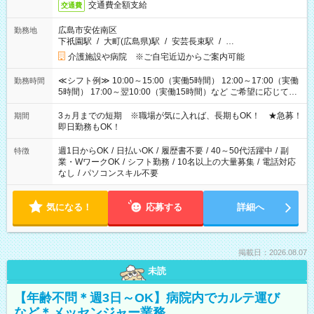
交通費全額支給
交通費
広島市安佐南区
勤務地
下祇園駅
/
大町(広島県)駅
/
安芸長束駅
/
…
介護施設や病院 ※ご自宅近辺からご案内可能
≪シフト例≫ 10:00～15:00（実働5時間） 12:00～17:00（実働
勤務時間
5時間） 17:00～翌10:00（実働15時間）など ご希望に応じて、
働く時間は調整できます！ お気軽に担当へ相談ください！
3ヵ月までの短期 ※職場が気に入れば、長期もOK！ ★急募！
期間
即日勤務もOK！
週1日からOK
/
日払いOK
/
履歴書不要
/
40～50代活躍中
/
副
特徴
業・WワークOK
/
シフト勤務
/
10名以上の大量募集
/
電話対応
なし
/
パソコンスキル不要
気になる！
応募する
詳細へ
掲載日：2026.08.07
未読
【年齢不問＊週3日～OK】病院内でカルテ運び
など＊メッセンジャー業務