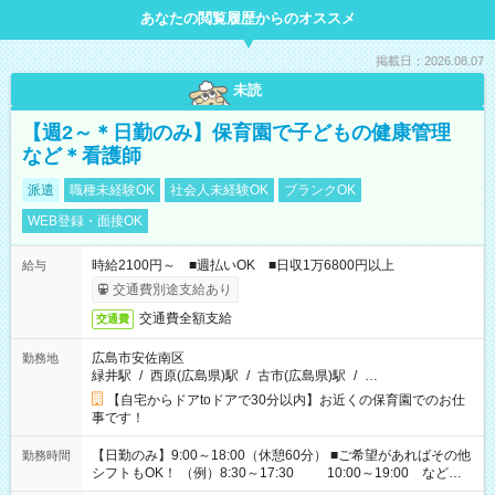
あなたの閲覧履歴からのオススメ
掲載日：2026.08.07
未読
【週2～＊日勤のみ】保育園で子どもの健康管理
など＊看護師
派遣
職種未経験OK
社会人未経験OK
ブランクOK
WEB登録・面接OK
時給2100円～ ■週払いOK ■日収1万6800円以上
給与
交通費別途支給あり
交通費全額支給
交通費
広島市安佐南区
勤務地
緑井駅
/
西原(広島県)駅
/
古市(広島県)駅
/
…
【自宅からドアtoドアで30分以内】お近くの保育園でのお仕
事です！
【日勤のみ】9:00～18:00（休憩60分） ■ご希望があればその他
勤務時間
シフトもOK！ （例）8:30～17:30 10:00～19:00 など
「家族とお休みを合わせたい」 「余裕を持って夕飯の準備がし