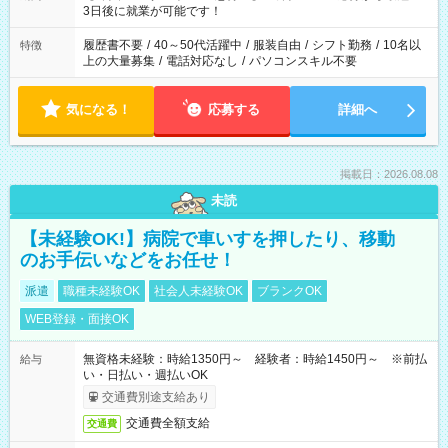
ね。 ※Wワーク希望の方へ 今ご覧のお仕事で希望する勤務時間
3日後に就業が可能です！
と、もう1つのお仕事の勤務時間。 合計で週40時間を超える場
合は応募できません。
履歴書不要
/
40～50代活躍中
/
服装自由
/
シフト勤務
/
10名以
特徴
上の大量募集
/
電話対応なし
/
パソコンスキル不要
気になる！
応募する
詳細へ
掲載日：2026.08.08
未読
【未経験OK!】病院で車いすを押したり、移動
のお手伝いなどをお任せ！
派遣
職種未経験OK
社会人未経験OK
ブランクOK
WEB登録・面接OK
無資格未経験：時給1350円～ 経験者：時給1450円～ ※前払
給与
い・日払い・週払いOK
交通費別途支給あり
交通費全額支給
交通費