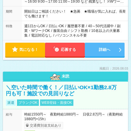
～16:00 9:00～17:00 11:00～19:00 など 残業なし！ ※Wワーク
の場合、他のお仕事と合わせ週40時間超の就業はご案内できま
せん ※法令に基づき、週20時間以上勤務は社会保険への加入対
開始日はご相談ください！ ★急募 ★職場が気に入れば、長期
期間
象となります ※労働者派遣法（日雇い派遣の原則禁止）によ
でも働けます！
り、短時間・短期間の就業はご案内が難しい場合があります
週1日からOK
/
日払いOK
/
履歴書不要
/
40～50代活躍中
/
副
特徴
業・WワークOK
/
服装自由
/
シフト勤務
/
10名以上の大量募
集
/
電話対応なし
/
パソコンスキル不要
気になる！
応募する
詳細へ
掲載日：2026.08.03
未読
＼空いた時間で働く！／日払いOK×1勤務2.8万
円も可！施設での見回りなど
派遣
ブランクOK
WEB登録・面接OK
時給1550円～ 夜勤時給1880円～ 日収2.8万円～（夜勤時給
給与
1880円×15h）
交通費別途支給あり