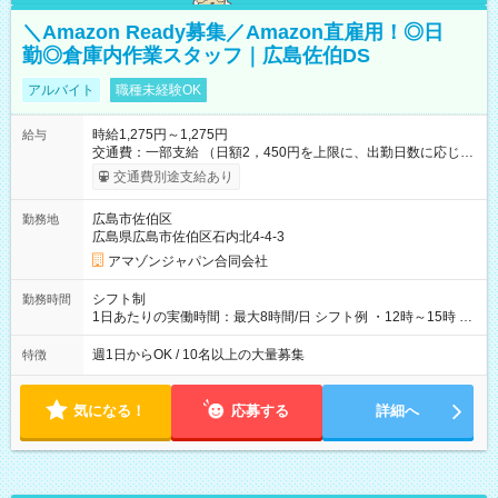
＼Amazon Ready募集／Amazon直雇用！◎日
勤◎倉庫内作業スタッフ｜広島佐伯DS
アルバイト
職種未経験OK
時給1,275円～1,275円
給与
交通費：一部支給 （日額2，450円を上限に、出勤日数に応じて
実費支給） ※22:00～翌5:00までは時給25%UP！ ■給与前払い
交通費別途支給あり
制度あり ※前払い額の上限あり、手数料無料（Amazon負担）
そのほか所定の条件が適用されます 【試用期間】試用期間なし
広島市佐伯区
勤務地
広島県広島市佐伯区石内北4-4-3
アマゾンジャパン合同会社
シフト制
勤務時間
1日あたりの実働時間：最大8時間/日 シフト例 ・12時～15時 入
社後、就業可能シフトをご確認の上、申請してください。
週1日からOK / 10名以上の大量募集
特徴
気になる！
応募する
詳細へ