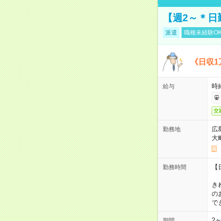
【週2～＊日
派遣
職種未経験O
《日収1
時
給与
交
広
勤務地
大
【
勤務時間
1
き
の
で
2
期間