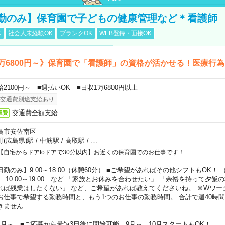
勤のみ】保育園で子どもの健康管理など＊看護師
K
社会人未経験OK
ブランクOK
WEB登録・面接OK
万6800円～》保育園で「看護師」の資格が活かせる！医療行
給2100円～ ■週払いOK ■日収1万6800円以上
交通費別途支給あり
交通費全額支給
通費
島市安佐南区
町(広島県)駅
/
中筋駅
/
高取駅
/
…
【自宅からドアtoドアで30分以内】お近くの保育園でのお仕事です！
日勤のみ】9:00～18:00（休憩60分） ■ご希望があればその他シフトもOK！ （例）
0:00～19:00 など 「家族とお休みを合わせたい」 「余裕を持って夕飯
れば残業はしたくない」 など、ご希望があれば教えてくださいね。 ※Wワー
お仕事で希望する勤務時間と、もう1つのお仕事の勤務時間。 合計で週40時
きません
ヶ月～ ■ご応募から最短3日後に開始可能 9月～、10月スタートもOK！