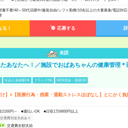
歴書不要
/
40～50代活躍中
/
服装自由
/
シフト勤務
/
10名以上の大量募集
/
電話対応
要
なる！
応募する
詳
未読
れたあなたへ！／施設でおばあちゃんの健康管理＊
K
社会人未経験OK
ブランクOK
WEB登録・面接OK
だけ】×【医療行為・残業・通勤ストレスほぼなし】とにかく負
給2100円～ ■週払いOK ■日収1万6800円以上
交通費別途支給あり
交通費全額支給
通費