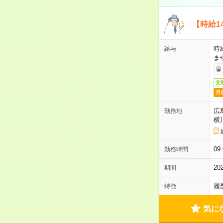
【時給1
時
給与
ま
交
月
広
勤務地
横
09
勤務時間
2
期間
履
特徴
気に