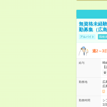
無資格未経験
勤募集（広
アルバイト
職種未
週2～3
時給
給与
【
広
勤務地
広
シ
勤務時間
1