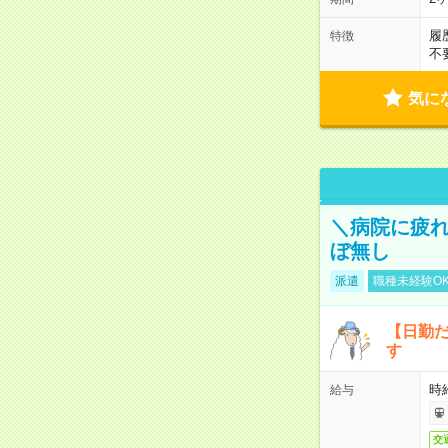
履
特徴
不
気に
＼病院に疲
ぼ無し
派遣
職種未経験O
【日勤
す
時
給与
交