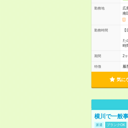
広
勤務地
南
【
勤務時間
1
た
時
2
期間
履
特徴
気に
横川で一般
派遣
ブランクOK