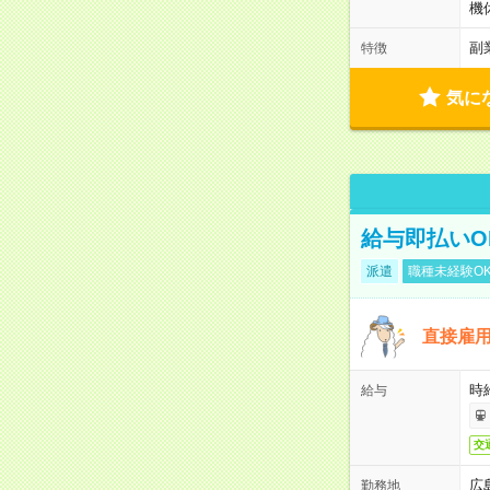
機
副
特徴
気に
給与即払いO
派遣
職種未経験O
直接雇
時給
給与
交
広
勤務地