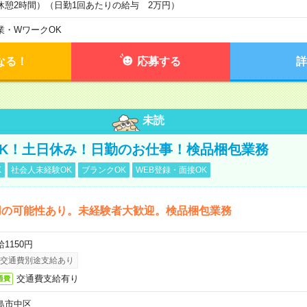
休憩2時間）（日勤1回あたりの給与 2万円）
業・WワークOK
なる！
応募する
詳
未読
K！土日休み！日勤のお仕事！検品梱包業務
K
社会人未経験OK
ブランクOK
WEB登録・面接OK
用の可能性あり。未経験者大歓迎。検品梱包業務
1150円
交通費別途支給あり
交通費支給有り
通費
島市中区