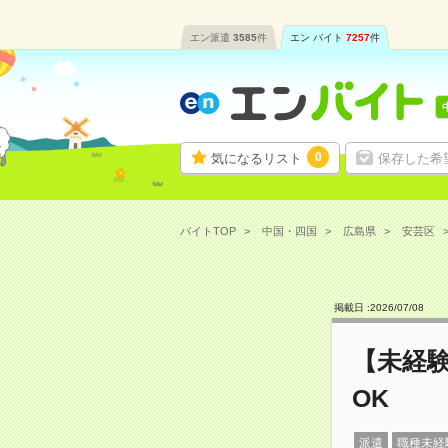
エン派遣
3585
件
エン バイト
7257
件
0
気になるリスト
保存した希
バイトTOP
中国・四国
広島県
安芸区
掲載日 :
2026
/
07
/
08
【未経
OK
派遣
職種未経