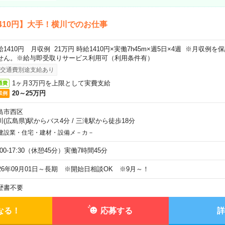
410円】大手！横川でのお仕事
給1410円 月収例 21万円 時給1410円×実働7h45m×週5日×4週 ※月収例
せん。※給与即受取りサービス利用可（利用条件有）
交通費別途支給あり
1ヶ月3万円を上限として実費支給
通費
20～25万円
収例
島市西区
川(広島県)駅からバス4分
/
三滝駅から徒歩18分
建設業・住宅・建材・設備メ－カ－
:00-17:30（休憩45分）実働7時間45分
026年09月01日～長期 ※開始日相談OK ※9月～！
歴書不要
なる！
応募する
詳