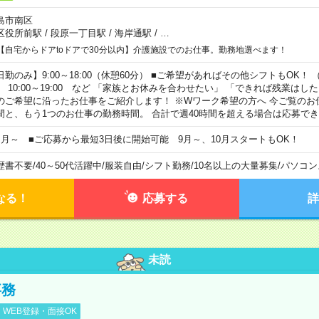
島市南区
区役所前駅
/
段原一丁目駅
/
海岸通駅
/
…
【自宅からドアtoドアで30分以内】介護施設でのお仕事。勤務地選べます！
日勤のみ】9:00～18:00（休憩60分） ■ご希望があればその他シフトもOK！ （例）
0:00～19:00 など 「家族とお休みを合わせたい」 「できれば残業はし
のご希望に沿ったお仕事をご紹介します！ ※Wワーク希望の方へ 今ご覧のお
間と、もう1つのお仕事の勤務時間。 合計で週40時間を超える場合は応募で
ヶ月～ ■ご応募から最短3日後に開始可能 9月～、10月スタートもOK！
歴書不要
/
40～50代活躍中
/
服装自由
/
シフト勤務
/
10名以上の大量募集
/
パソコン
なる！
応募する
詳
未読
事務
WEB登録・面接OK