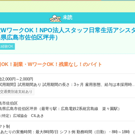
未読
WワークOK！NPO法人スタッフ日常生活アシス
島県広島市佐伯区坪井）
経験OK
日OK！副業・WワークOK！残業なし！のバイト
2,000円～2,000円
試用期間】試用期間あり 試用期間の長さ：3ヶ月 雇用形態、給与は本採用時
交通費別途支給あり
島市佐伯区
島県広島市佐伯区坪井（最寄り駅：広島電鉄2系統宮島線 楽々園駅）
（特定）広域協会 CILあき
フト制
日あたりの実働時間：最大8時間/日 シフト例 勤務時間（日勤）・8時～18時 