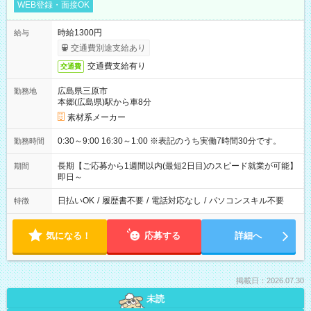
WEB登録・面接OK
時給1300円
給与
交通費別途支給あり
交通費支給有り
交通費
広島県三原市
勤務地
本郷(広島県)駅から車8分
素材系メーカー
0:30～9:00 16:30～1:00 ※表記のうち実働7時間30分です。
勤務時間
長期【ご応募から1週間以内(最短2日目)のスピード就業が可能】
期間
即日～
日払いOK
/
履歴書不要
/
電話対応なし
/
パソコンスキル不要
特徴
気になる！
応募する
詳細へ
掲載日：2026.07.30
未読