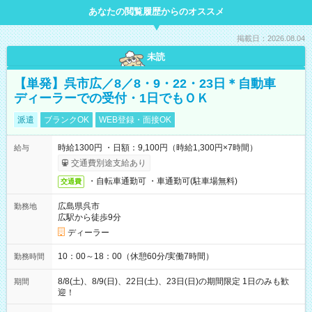
あなたの閲覧履歴からのオススメ
掲載日：2026.08.04
未読
【単発】呉市広／8／8・9・22・23日＊自動車
ディーラーでの受付・1日でもＯＫ
派遣
ブランクOK
WEB登録・面接OK
時給1300円 ・日額：9,100円（時給1,300円×7時間）
給与
交通費別途支給あり
・自転車通勤可 ・車通勤可(駐車場無料)
交通費
広島県呉市
勤務地
広駅から徒歩9分
ディーラー
10：00～18：00（休憩60分/実働7時間）
勤務時間
8/8(土)、8/9(日)、22日(土)、23日(日)の期間限定 1日のみも歓
期間
迎！