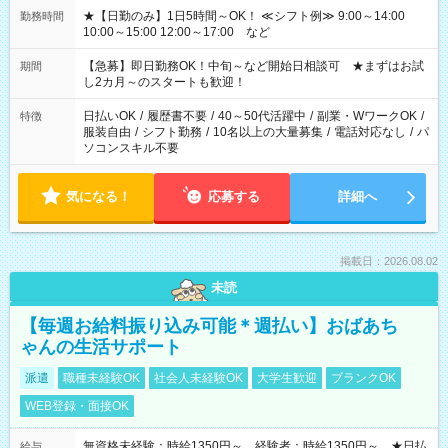
★【日勤のみ】1日5時間～OK！ ≪シフト例≫ 9:00～14:00
勤務時間
10:00～15:00 12:00～17:00 など
【急募】即日勤務OK！中旬～など開始日相談可 ★まずはお試
期間
し2カ月～のスタートも歓迎！
日払いOK
/
履歴書不要
/
40～50代活躍中
/
副業・WワークOK
/
特徴
服装自由
/
シフト勤務
/
10名以上の大量募集
/
電話対応なし
/
パ
ソコンスキル不要
気になる！
応募する
詳細へ
掲載日：2026.08.02
未読
【毎週お給料振り込み可能＊週払い】おばあち
ゃんの生活サポート
派遣
職種未経験OK
社会人未経験OK
大学生歓迎
ブランクOK
WEB登録・面接OK
無資格未経験：時給1350円～ 経験者：時給1350円～ ★日払
給与