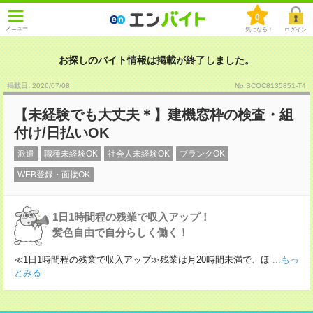
0
メニュー
気になる！
ログイン
お探しのバイト情報は掲載が終了しました。
掲載日 :2026
/
07
/
08
No.SCOC8135851-T4
【未経験でも大丈夫＊】建機窓枠の検査・組
付け/日払いOK
派遣
職種未経験OK
社会人未経験OK
ブランクOK
WEB登録・面接OK
1日1時間程の残業で収入アップ！
髪色自由で自分らしく働く！
≪1日1時間程の残業で収入アップ≫残業は月20時間未満で、ほ
...もっ
とみる