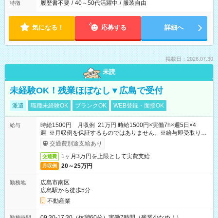
履歴書不要
/
40～50代活躍中
/
服装自由
特徴
気になる！
応募する
詳細へ
掲載日：2026.07.30
未読
未経験OK！残業ほぼなし▼広島で受付
派遣
職種未経験OK
ブランクOK
WEB登録・面接OK
時給1500円 月収例 21万円 時給1500円×実働7h×週5日×4
給与
週 ※月収例を保証するものではありません。※給与即受取りサ
ービス利用可（利用条件有）
交通費別途支給あり
1ヶ月3万円を上限として実費支給
交通費
20～25万円
月収例
広島市南区
勤務地
広島駅から徒歩5分
不動産業
09:30-17:30（休憩60分）実働7時間（残業少なめ！）
勤務時間