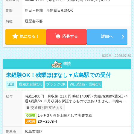
即日～長期 ※開始日相談OK
期間
履歴書不要
特徴
気になる！
応募する
詳細へ
掲載日：2026.07.30
未読
未経験OK！残業ほぼなし▼広島駅での受付
派遣
職種未経験OK
ブランクOK
WEB登録・面接OK
時給1400円 月収例 21万円 時給1400円×実働7h30m×週5日×4
給与
週+残業5h ※月収例を保証するものではありません。※給与即
受取りサービス利用可（利用条件有）
交通費別途支給あり
1ヶ月3万円を上限として実費支給
交通費
20～25万円
月収例
広島市南区
勤務地