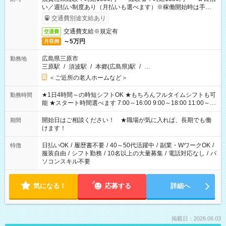
い／週払い制度あり（月払いも選べます）※稼働開始時は手続き
完了次第のお支払いとなります。
交通費別途支給あり
交通費支給※規定有
交通費
～5万円
月収例
広島県三原市
勤務地
三原駅
/
須波駅
/
本郷(広島県)駅
/
…
＜ご近所の老人ホームなど＞
★1日4時間～の時短シフトOK ★もちろんフルタイムシフトも可
勤務時間
能 ★スタート時間選べます 7:00～16:00 9:00～18:00 11:00～
20:00 など 残業なし！ ※Wワークの場合、他のお仕事と合わせ
週40時間超の就業はご案内できません ※法令に基づき、週20時
開始日はご相談ください！ ★職場が気に入れば、長期でも働
期間
間以上勤務は社会保険への加入対象となります ※労働者派遣法
けます！
（日雇い派遣の原則禁止）により、短時間・短期間の就業はご
案内が難しい場合があります
日払いOK
/
履歴書不要
/
40～50代活躍中
/
副業・WワークOK
/
特徴
服装自由
/
シフト勤務
/
10名以上の大量募集
/
電話対応なし
/
パ
ソコンスキル不要
気になる！
応募する
詳細へ
掲載日：2026.08.03