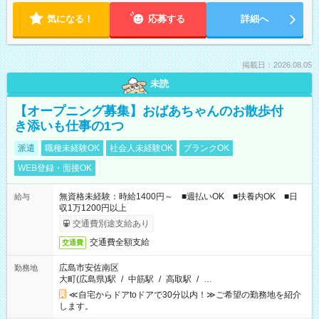
気になる！
応募する
詳細へ
掲載日：2026.08.05
未読
【オープニング募集】おばあちゃんのお散歩付
き添いも仕事の1つ
派遣
職種未経験OK
社会人未経験OK
ブランクOK
WEB登録・面接OK
無資格未経験：時給1400円～ ■週払いOK ■扶養内OK ■日
給与
収1万1200円以上
交通費別途支給あり
交通費全額支給
交通費
広島市安佐南区
勤務地
大町(広島県)駅
/
中筋駅
/
高取駅
/
…
≪自宅からドアtoドアで30分以内！≫ご希望の勤務地を紹介
します。