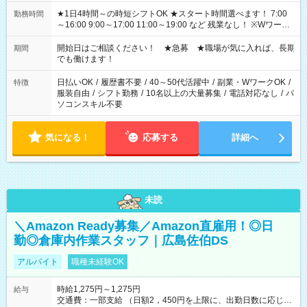
★1日4時間～の時短シフトOK ★スタート時間選べます！ 7:00
勤務時間
～16:00 9:00～17:00 11:00～19:00 など 残業なし！ ※Wワーク
の場合、他のお仕事と合わせ週40時間超の就業はご案内できま
せん ※法令に基づき、週20時間以上勤務は社会保険への加入対
開始日はご相談ください！ ★急募 ★職場が気に入れば、長期
期間
象となります ※労働者派遣法（日雇い派遣の原則禁止）によ
でも働けます！
り、短時間・短期間の就業はご案内が難しい場合があります
日払いOK
/
履歴書不要
/
40～50代活躍中
/
副業・WワークOK
/
特徴
服装自由
/
シフト勤務
/
10名以上の大量募集
/
電話対応なし
/
パ
ソコンスキル不要
気になる！
応募する
詳細へ
未読
＼Amazon Ready募集／Amazon直雇用！◎日
勤◎倉庫内作業スタッフ｜広島佐伯DS
アルバイト
職種未経験OK
時給1,275円～1,275円
給与
交通費：一部支給 （日額2，450円を上限に、出勤日数に応じて