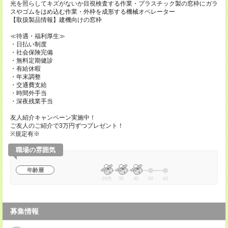
光を照らしてキズがないか目視検査する作業・プラスチック製の窓枠にガラ
スやゴムをはめ込む作業・外枠を成形する機械オペレーター
【取扱製品情報】建機向けの窓枠
≪待遇・福利厚生≫
・日払い制度
・社会保険完備
・無料定期健診
・有給休暇
・年末調整
・交通費支給
・時間外手当
・深夜残業手当
友人紹介キャンペーン実施中！
ご友人のご紹介で3万円ずつプレゼント！
※規定有※
職場の雰囲気
年齢層
20代
30
40
50
60
募集情報