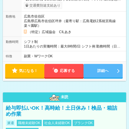
給与は本採用時と同じです。
交通費別途支給あり
広島市佐伯区
勤務地
広島県広島市佐伯区坪井（最寄り駅：広島電鉄2系統宮島線
楽々園駅）
（特定）広域協会 CILあき
シフト制
勤務時間
1日あたりの実働時間：最大8時間/日 シフト例 勤務時間（日
勤）・8時～18時 （実働時間8時間 待機休憩2時間）（日勤1回
あたりの給与 2万円）
副業・WワークOK
特徴
気になる！
応募する
詳細へ
未読
給与即払いOK！高時給！土日休み！検品・箱詰
め作業
派遣
職種未経験OK
社会人未経験OK
ブランクOK