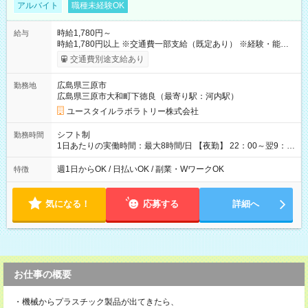
アルバイト
職種未経験OK
時給1,780円～
給与
時給1,780円以上 ※交通費一部支給（既定あり） ※経験・能力を
考慮して決定します 【収入例】 週1回勤務の場合：1,780円×8時
交通費別途支給あり
間×4回=5万6,960円 週3回勤務の場合：1,780円×8時間×12回
=17万0,880円 【試用期間】試用期間あり 試用期間の長さ：2ヶ
広島県三原市
勤務地
月 ※ 雇用形態と給与に、本採用時と異なる部分があります。 雇
広島県三原市大和町下徳良（最寄り駅：河内駅）
用形態：本採用時と同じです。 給与：時給 1,520円以上
ユースタイルラボラトリー株式会社
シフト制
勤務時間
1日あたりの実働時間：最大8時間/日 【夜勤】 22：00～翌9：
00 ※週1日～OK ／ 夜勤専従 ＊＊ 勤務時間例 ＊＊ ■22時か
ら翌7時 ■23時から翌8時 ■24時から翌9時 など ※上記の時間
週1日からOK / 日払いOK / 副業・WワークOK
特徴
内で8時間勤務（休憩1時間）ご利用者様により、時間は異なり
ます。 ※曜日固定（毎週同じ曜日での勤務となります）
気になる！
応募する
詳細へ
お仕事の概要
・機械からプラスチック製品が出てきたら、