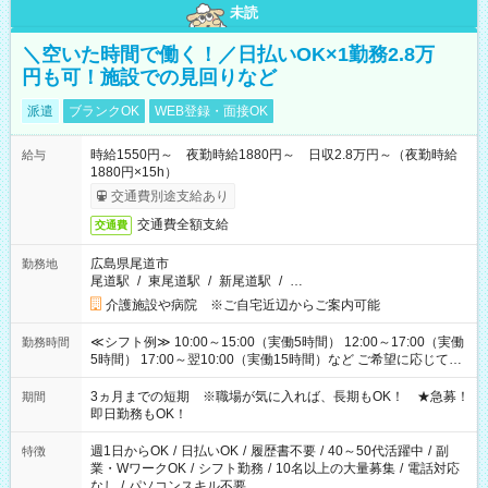
未読
＼空いた時間で働く！／日払いOK×1勤務2.8万
円も可！施設での見回りなど
派遣
ブランクOK
WEB登録・面接OK
時給1550円～ 夜勤時給1880円～ 日収2.8万円～（夜勤時給
給与
1880円×15h）
交通費別途支給あり
交通費全額支給
交通費
広島県尾道市
勤務地
尾道駅
/
東尾道駅
/
新尾道駅
/
…
介護施設や病院 ※ご自宅近辺からご案内可能
≪シフト例≫ 10:00～15:00（実働5時間） 12:00～17:00（実働
勤務時間
5時間） 17:00～翌10:00（実働15時間）など ご希望に応じて、
働く時間は調整できます！ お気軽に担当へ相談ください！
3ヵ月までの短期 ※職場が気に入れば、長期もOK！ ★急募！
期間
即日勤務もOK！
週1日からOK
/
日払いOK
/
履歴書不要
/
40～50代活躍中
/
副
特徴
業・WワークOK
/
シフト勤務
/
10名以上の大量募集
/
電話対応
なし
/
パソコンスキル不要