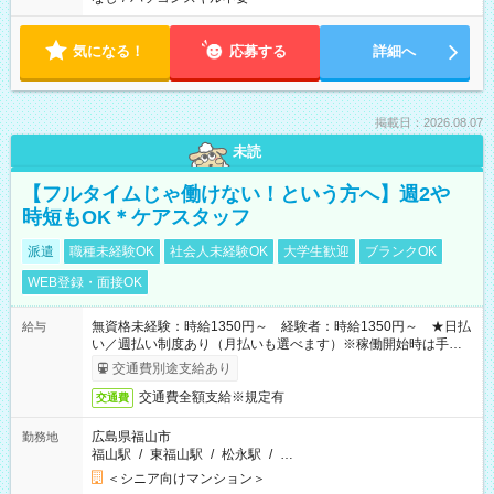
気になる！
応募する
詳細へ
掲載日：2026.08.07
未読
【フルタイムじゃ働けない！という方へ】週2や
時短もOK＊ケアスタッフ
派遣
職種未経験OK
社会人未経験OK
大学生歓迎
ブランクOK
WEB登録・面接OK
無資格未経験：時給1350円～ 経験者：時給1350円～ ★日払
給与
い／週払い制度あり（月払いも選べます）※稼働開始時は手続き
完了次第のお支払いとなります。
交通費別途支給あり
交通費全額支給※規定有
交通費
広島県福山市
勤務地
福山駅
/
東福山駅
/
松永駅
/
…
＜シニア向けマンション＞