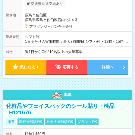
実費支給） ※22:00～翌5:00までは時給25%UP！ ■給与前払い
交通費別途支給あり
制度あり ※前払い額の上限あり、手数料無料（Amazon負担）
そのほか所定の条件が適用されます 【試用期間】試用期間なし
広島市佐伯区
勤務地
広島県広島市佐伯区石内北4-4-3
アマゾンジャパン合同会社
シフト制
勤務時間
1日あたりの実働時間：最大8時間/日 シフト例 ・12時～15時 入
社後、就業可能シフトをご確認の上、申請してください。
週1日からOK / 10名以上の大量募集
特徴
気になる！
応募する
詳細へ
未読
化粧品やフェイスパックのシール貼り・検品
_H121676
派遣
職種未経験OK
社会人未経験OK
ブランクOK
時給1,450円
給与