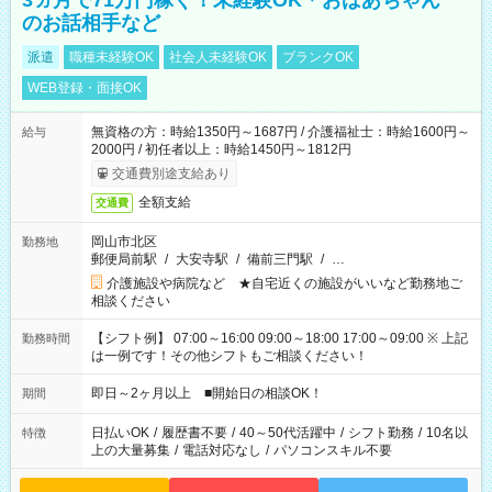
3ヵ月で71万円稼ぐ！未経験OK＊おばあちゃん
のお話相手など
派遣
職種未経験OK
社会人未経験OK
ブランクOK
WEB登録・面接OK
無資格の方：時給1350円～1687円 / 介護福祉士：時給1600円～
給与
2000円 / 初任者以上：時給1450円～1812円
交通費別途支給あり
全額支給
交通費
岡山市北区
勤務地
郵便局前駅
/
大安寺駅
/
備前三門駅
/
…
介護施設や病院など ★自宅近くの施設がいいなど勤務地ご
相談ください
【シフト例】 07:00～16:00 09:00～18:00 17:00～09:00 ※ 上記
勤務時間
は一例です！その他シフトもご相談ください！
即日～2ヶ月以上 ■開始日の相談OK！
期間
日払いOK
/
履歴書不要
/
40～50代活躍中
/
シフト勤務
/
10名以
特徴
上の大量募集
/
電話対応なし
/
パソコンスキル不要