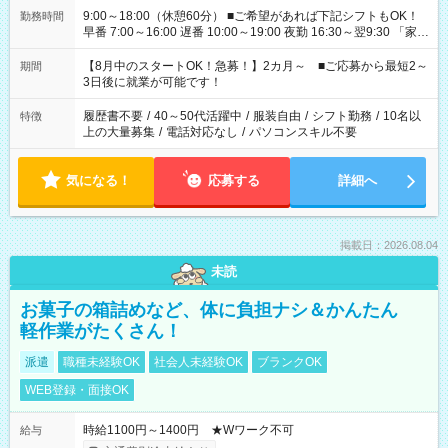
9:00～18:00（休憩60分） ■ご希望があれば下記シフトもOK！
勤務時間
早番 7:00～16:00 遅番 10:00～19:00 夜勤 16:30～翌9:30 「家族
と休みを合わせたい」 「余裕を持って夕飯の準備がしたい」
「できれば残業はしたくない」 など、ご希望を教えてください
【8月中のスタートOK！急募！】2カ月～ ■ご応募から最短2～
期間
ね。 ※Wワーク希望の方へ 今ご覧のお仕事で希望する勤務時間
3日後に就業が可能です！
と、もう1つのお仕事の勤務時間。 合計で週40時間を超える場
合は応募できません。
履歴書不要
/
40～50代活躍中
/
服装自由
/
シフト勤務
/
10名以
特徴
上の大量募集
/
電話対応なし
/
パソコンスキル不要
気になる！
応募する
詳細へ
掲載日：2026.08.04
未読
お菓子の箱詰めなど、体に負担ナシ＆かんたん
軽作業がたくさん！
派遣
職種未経験OK
社会人未経験OK
ブランクOK
WEB登録・面接OK
時給1100円～1400円 ★Wワーク不可
給与