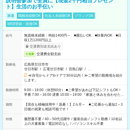
説明会参加で全員に【現金2千円相当プレゼン
ト】生活のお手伝い
派遣
職種未経験OK
社会人未経験OK
ブランクOK
WEB登録・面接OK
無資格未経験：時給1400円～ ■週払いOK ■扶養内OK ■日
給与
収1万1200円以上
交通費別途支給あり
交通費全額支給
交通費
広島県廿日市市
勤務地
廿日市駅
/
広電廿日市駅
/
宮島口駅
/
…
≪自宅からドアtoドアで30分以内！≫ご希望の勤務地を紹介
します。
9:00～18:00（休憩60分） ■ご希望があれば下記シフトもOK！
勤務時間
早番 7:00～16:00 遅番 10:00～19:00 「家族と休みを合わせた
い」 「余裕を持って夕飯の準備がしたい」 「できれば残業はし
たくない」 など、ご希望を教えてくださいね。 ※Wワーク希望
【現在も積極採用中！急募！】2カ月～ ■ご応募から最短2～3
期間
の方へ 今ご覧のお仕事で希望する勤務時間と、もう1つのお仕事
日後の就業も相談可能です！
の勤務時間。 合計で週40時間を超える場合は応募できません。
履歴書不要
/
40～50代活躍中
/
服装自由
/
シフト勤務
/
10名以
特徴
上の大量募集
/
電話対応なし
/
パソコンスキル不要