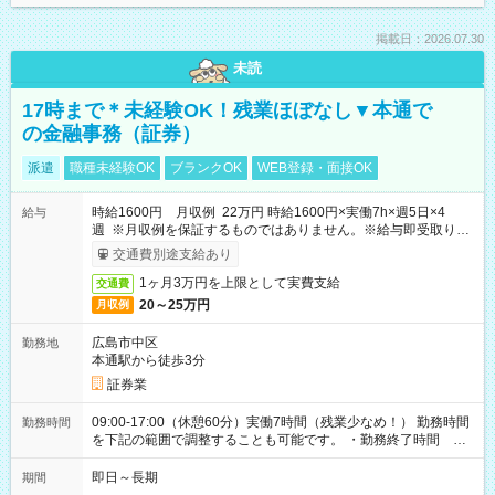
掲載日：2026.07.30
未読
17時まで＊未経験OK！残業ほぼなし▼本通で
の金融事務（証券）
派遣
職種未経験OK
ブランクOK
WEB登録・面接OK
時給1600円 月収例 22万円 時給1600円×実働7h×週5日×4
給与
週 ※月収例を保証するものではありません。※給与即受取りサ
ービス利用可（利用条件有）
交通費別途支給あり
1ヶ月3万円を上限として実費支給
交通費
20～25万円
月収例
広島市中区
勤務地
本通駅から徒歩3分
証券業
09:00-17:00（休憩60分）実働7時間（残業少なめ！） 勤務時間
勤務時間
を下記の範囲で調整することも可能です。 ・勤務終了時間
15:30～17:00 ・実働 05:30～07:00
即日～長期
期間