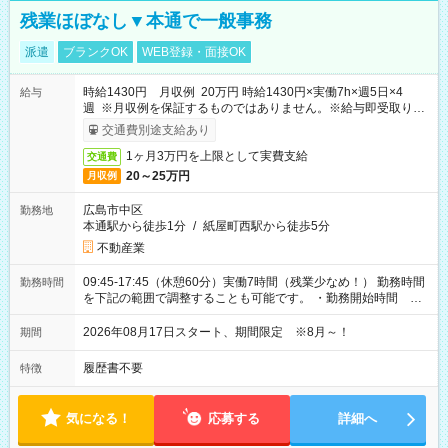
残業ほぼなし▼本通で一般事務
派遣
ブランクOK
WEB登録・面接OK
時給1430円 月収例 20万円 時給1430円×実働7h×週5日×4
給与
週 ※月収例を保証するものではありません。※給与即受取りサ
ービス利用可（利用条件有）
交通費別途支給あり
1ヶ月3万円を上限として実費支給
交通費
20～25万円
月収例
広島市中区
勤務地
本通駅から徒歩1分
/
紙屋町西駅から徒歩5分
不動産業
09:45-17:45（休憩60分）実働7時間（残業少なめ！） 勤務時間
勤務時間
を下記の範囲で調整することも可能です。 ・勤務開始時間
09:45～12:30 ・勤務終了時間 15:45～18:30 ・実働 05:00～
07:45
2026年08月17日スタート、期間限定 ※8月～！
期間
履歴書不要
特徴
気になる！
応募する
詳細へ