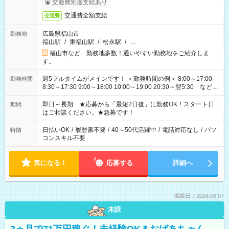
交通費別途支給あり
交通費全額支給
交通費
広島県福山市
勤務地
福山駅
/
東福山駅
/
松永駅
/
…
福山市など…勤務地多数！通いやすい勤務地をご紹介しま
す。
週5フルタイムがメインです！ ＜勤務時間の例＞ 8:00～17:00
勤務時間
8:30～17:30 9:00～18:00 10:00～19:00 20:30～翌5:30 など ★
その他にも勤務時間多数！ 日勤のみ、残業なし、交替制など
ご希望を教えてください！
即日～長期 ★応募から「最短2日後」に勤務OK！スタート日
期間
はご相談ください。★急募です！
日払いOK
/
履歴書不要
/
40～50代活躍中
/
電話対応なし
/
パソ
特徴
コンスキル不要
気になる！
応募する
詳細へ
掲載日：2026.08.07
未読