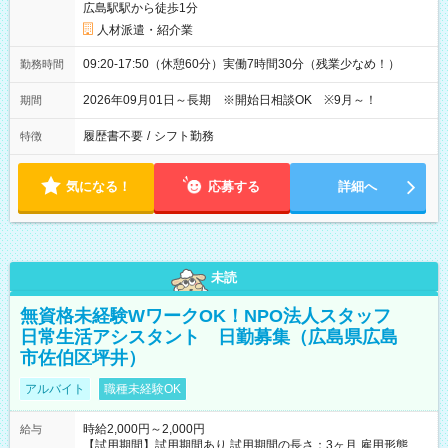
広島駅駅から徒歩1分
人材派遣・紹介業
09:20-17:50（休憩60分）実働7時間30分（残業少なめ！）
勤務時間
2026年09月01日～長期 ※開始日相談OK ※9月～！
期間
履歴書不要
/
シフト勤務
特徴
気になる！
応募する
詳細へ
未読
無資格未経験WワークOK！NPO法人スタッフ
日常生活アシスタント 日勤募集（広島県広島
市佐伯区坪井）
アルバイト
職種未経験OK
時給2,000円～2,000円
給与
【試用期間】試用期間あり 試用期間の長さ：3ヶ月 雇用形態、