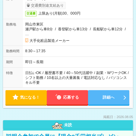
交通費別途支給あり
上限あり(月額)30、000円
交通費
岡山市東区
勤務地
瀬戸駅から車8分
/
香登駅から車13分
/
長船駅から車12分
/
…
大手化粧品製造メーカー
8:30～17:35
勤務時間
即日～長期
期間
日払いOK
/
履歴書不要
/
40～50代活躍中
/
副業・WワークOK
/
特徴
シフト勤務
/
10名以上の大量募集
/
電話対応なし
/
パソコンス
キル不要
気になる！
応募する
詳細へ
掲載日：2026.08.05
未読