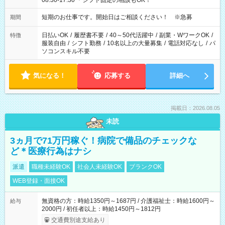
08:30-17:30 ＊シフト固定の相談もOK！
短期のお仕事です。開始日はご相談ください！ ※急募
期間
日払いOK
/
履歴書不要
/
40～50代活躍中
/
副業・WワークOK
/
特徴
服装自由
/
シフト勤務
/
10名以上の大量募集
/
電話対応なし
/
パ
ソコンスキル不要
気になる！
応募する
詳細へ
掲載日：2026.08.05
未読
3ヵ月で71万円稼ぐ！病院で備品のチェックな
ど＊医療行為はナシ
派遣
職種未経験OK
社会人未経験OK
ブランクOK
WEB登録・面接OK
無資格の方：時給1350円～1687円 / 介護福祉士：時給1600円～
給与
2000円 / 初任者以上：時給1450円～1812円
交通費別途支給あり