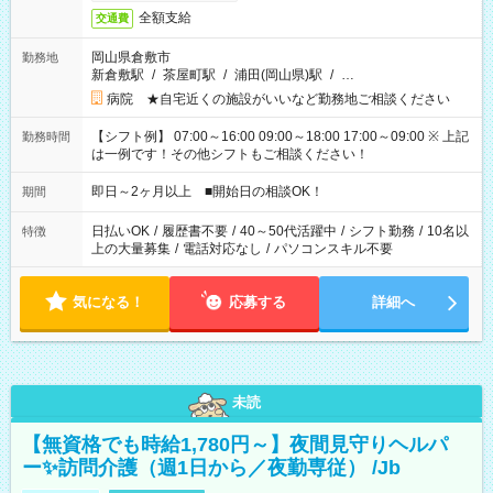
全額支給
交通費
岡山県倉敷市
勤務地
新倉敷駅
/
茶屋町駅
/
浦田(岡山県)駅
/
…
病院 ★自宅近くの施設がいいなど勤務地ご相談ください
【シフト例】 07:00～16:00 09:00～18:00 17:00～09:00 ※ 上記
勤務時間
は一例です！その他シフトもご相談ください！
即日～2ヶ月以上 ■開始日の相談OK！
期間
日払いOK
/
履歴書不要
/
40～50代活躍中
/
シフト勤務
/
10名以
特徴
上の大量募集
/
電話対応なし
/
パソコンスキル不要
気になる！
応募する
詳細へ
未読
【無資格でも時給1,780円～】夜間見守りヘルパ
ー✨訪問介護（週1日から／夜勤専従） /Jb