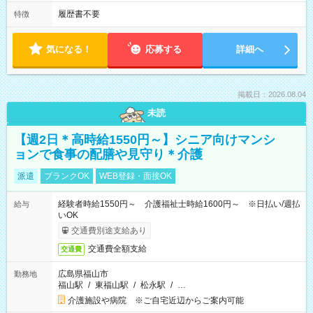
履歴書不要
特徴
気になる！
応募する
詳細へ
掲載日：2026.08.04
未読
【週2日＊高時給1550円～】シニア向けマンシ
ョンで食事の配膳や見守り＊介護
派遣
ブランクOK
WEB登録・面接OK
経験者時給1550円～ 介護福祉士時給1600円～ ※日払い/週払
給与
いOK
交通費別途支給あり
交通費全額支給
交通費
広島県福山市
勤務地
福山駅
/
東福山駅
/
松永駅
/
…
介護施設や病院 ※ご自宅近辺からご案内可能