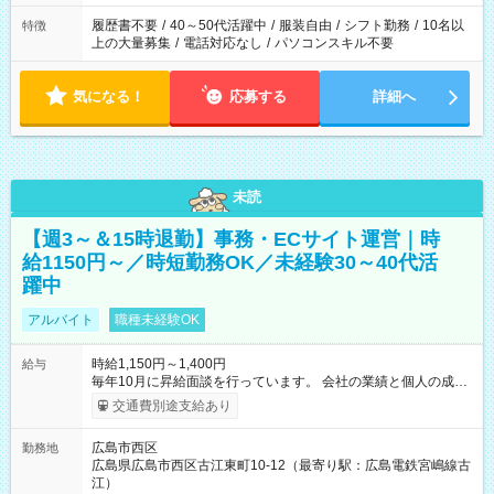
履歴書不要
/
40～50代活躍中
/
服装自由
/
シフト勤務
/
10名以
特徴
上の大量募集
/
電話対応なし
/
パソコンスキル不要
気になる！
応募する
詳細へ
未読
【週3～＆15時退勤】事務・ECサイト運営｜時
給1150円～／時短勤務OK／未経験30～40代活
躍中
アルバイト
職種未経験OK
時給1,150円～1,400円
給与
毎年10月に昇給面談を行っています。 会社の業績と個人の成果
を十分加味して給与アップしたいと考えています。 --- 別途交通
交通費別途支給あり
費 上限￥11,000円 【試用期間】試用期間あり 試用期間の長
さ：3ヶ月 雇用形態、給与は本採用時と同じです。
広島市西区
勤務地
広島県広島市西区古江東町10-12（最寄り駅：広島電鉄宮嶋線古
江）