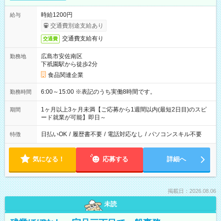
時給1200円
給与
交通費別途支給あり
交通費支給有り
交通費
広島市安佐南区
勤務地
下祇園駅から徒歩2分
食品関連企業
6:00～15:00 ※表記のうち実働8時間です。
勤務時間
1ヶ月以上3ヶ月未満【ご応募から1週間以内(最短2日目)のスピ
期間
ード就業が可能】即日～
日払いOK
/
履歴書不要
/
電話対応なし
/
パソコンスキル不要
特徴
気になる！
応募する
詳細へ
掲載日：2026.08.06
未読