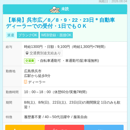
掲載日：2026.08.04
未読
【単発】呉市広／8／8・9・22・23日＊自動車
ディーラーでの受付・1日でもＯＫ
派遣
ブランクOK
WEB登録・面接OK
時給1300円 ・日額：9,100円（時給1,300円×7時間）
給与
交通費別途支給あり
・自転車通勤可 ・車通勤可(駐車場無料)
交通費
広島県呉市
勤務地
広駅から徒歩9分
ディーラー
10：00～18：00（休憩60分/実働7時間）
勤務時間
8/8(土)、8/9(日)、22日(土)、23日(日)の期間限定 1日のみも歓
期間
迎！
履歴書不要
/
40～50代活躍中
/
服装自由
特徴