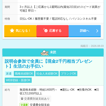
3ヶ月以上【ご応募から1週間以内(最短2日目)のスピード就業が
期間
可能】即日～
日払いOK
/
履歴書不要
/
電話対応なし
/
パソコンスキル不要
特徴
気になる！
応募する
詳細へ
掲載日：2026.08.03
未読
説明会参加で全員に【現金2千円相当プレゼン
ト】生活のお手伝い
派遣
職種未経験OK
社会人未経験OK
ブランクOK
WEB登録・面接OK
無資格未経験：時給1400円～ ■週払いOK ■扶養内OK ■日
給与
収1万1200円以上
交通費別途支給あり
交通費全額支給
交通費