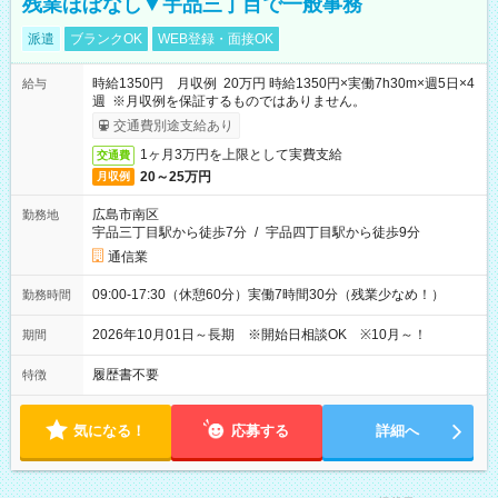
残業ほぼなし▼宇品三丁目で一般事務
派遣
ブランクOK
WEB登録・面接OK
時給1350円 月収例 20万円 時給1350円×実働7h30m×週5日×4
給与
週 ※月収例を保証するものではありません。
交通費別途支給あり
1ヶ月3万円を上限として実費支給
交通費
20～25万円
月収例
広島市南区
勤務地
宇品三丁目駅から徒歩7分
/
宇品四丁目駅から徒歩9分
通信業
09:00-17:30（休憩60分）実働7時間30分（残業少なめ！）
勤務時間
2026年10月01日～長期 ※開始日相談OK ※10月～！
期間
履歴書不要
特徴
気になる！
応募する
詳細へ