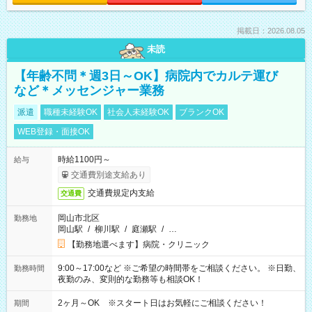
掲載日：2026.08.05
未読
【年齢不問＊週3日～OK】病院内でカルテ運び
など＊メッセンジャー業務
派遣
職種未経験OK
社会人未経験OK
ブランクOK
WEB登録・面接OK
時給1100円～
給与
交通費別途支給あり
交通費規定内支給
交通費
岡山市北区
勤務地
岡山駅
/
柳川駅
/
庭瀬駅
/
…
【勤務地選べます】病院・クリニック
9:00～17:00など ※ご希望の時間帯をご相談ください。 ※日勤、
勤務時間
夜勤のみ、変則的な勤務等も相談OK！
2ヶ月～OK ※スタート日はお気軽にご相談ください！
期間