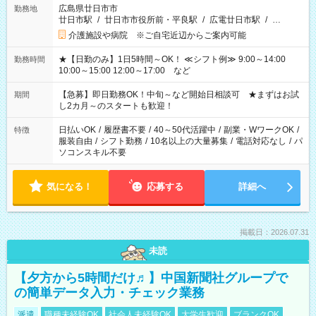
広島県廿日市市
勤務地
廿日市駅
/
廿日市市役所前・平良駅
/
広電廿日市駅
/
…
介護施設や病院 ※ご自宅近辺からご案内可能
★【日勤のみ】1日5時間～OK！ ≪シフト例≫ 9:00～14:00
勤務時間
10:00～15:00 12:00～17:00 など
【急募】即日勤務OK！中旬～など開始日相談可 ★まずはお試
期間
し2カ月～のスタートも歓迎！
日払いOK
/
履歴書不要
/
40～50代活躍中
/
副業・WワークOK
/
特徴
服装自由
/
シフト勤務
/
10名以上の大量募集
/
電話対応なし
/
パ
ソコンスキル不要
気になる！
応募する
詳細へ
掲載日：2026.07.31
未読
【夕方から5時間だけ♬】中国新聞社グループで
の簡単データ入力・チェック業務
派遣
職種未経験OK
社会人未経験OK
大学生歓迎
ブランクOK