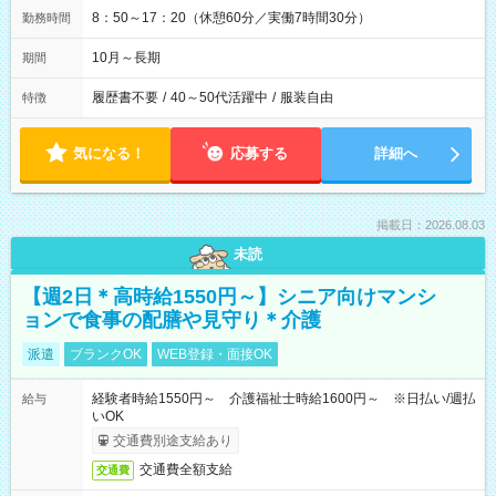
8：50～17：20（休憩60分／実働7時間30分）
勤務時間
10月～長期
期間
履歴書不要
/
40～50代活躍中
/
服装自由
特徴
気になる！
応募する
詳細へ
掲載日：2026.08.03
未読
【週2日＊高時給1550円～】シニア向けマンシ
ョンで食事の配膳や見守り＊介護
派遣
ブランクOK
WEB登録・面接OK
経験者時給1550円～ 介護福祉士時給1600円～ ※日払い/週払
給与
いOK
交通費別途支給あり
交通費全額支給
交通費