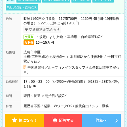
WEB登録・面接OK
時給1160円☆月収例：11万5700円（1160円×5時間×19日勤務
給与
の場合） ※22:00以降は時給1,450円
交通費別途支給あり
・規定により支給 ・車通勤・自転車通勤OK
交通費
10～15万円
月収例
広島市中区
勤務地
土橋(広島県)駅から徒歩5分
/
本川町駅から徒歩8分
/
十日市町
駅から徒歩
中国新聞社グループ（メイツスタッフさん多数活躍中で安心
♬）
17：00～23：00（休憩60分/実働5時間） ※18時～23時(休憩な
勤務時間
し)もOK
即日～長期 ※開始日相談OK
期間
履歴書不要
/
副業・WワークOK
/
服装自由
/
シフト勤務
特徴
気になる！
応募する
詳細へ