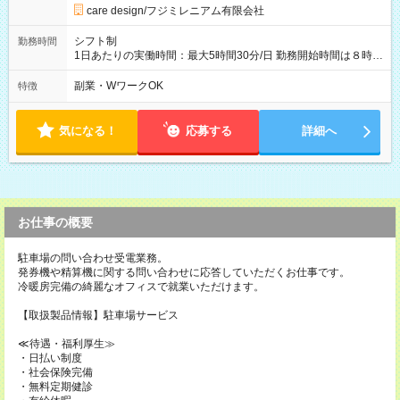
care design/フジミレニアム有限会社
シフト制
勤務時間
1日あたりの実働時間：最大5時間30分/日 勤務開始時間は８時３
０分もしくは９時でご相談ください。
副業・WワークOK
特徴
気になる！
応募する
詳細へ
お仕事の概要
駐車場の問い合わせ受電業務。
発券機や精算機に関する問い合わせに応答していただくお仕事です。
冷暖房完備の綺麗なオフィスで就業いただけます。
【取扱製品情報】駐車場サービス
≪待遇・福利厚生≫
・日払い制度
・社会保険完備
・無料定期健診