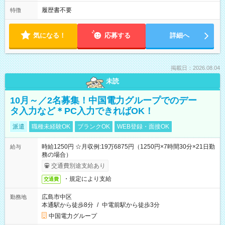
履歴書不要
特徴
気になる！
応募する
詳細へ
掲載日：2026.08.04
未読
10月～／2名募集！中国電力グループでのデー
タ入力など＊PC入力できればOK！
派遣
職種未経験OK
ブランクOK
WEB登録・面接OK
時給1250円 ☆月収例:19万6875円（1250円×7時間30分×21日勤
給与
務の場合）
交通費別途支給あり
・規定により支給
交通費
広島市中区
勤務地
本通駅から徒歩8分
/
中電前駅から徒歩3分
中国電力グループ