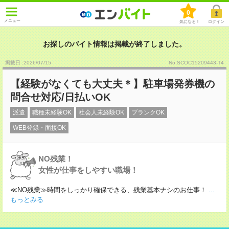
0
メニュー
気になる！
ログイン
お探しのバイト情報は掲載が終了しました。
掲載日 :2026
/
07
/
15
No.SCOC15209443-T4
【経験がなくても大丈夫＊】駐車場発券機の
問合せ対応/日払いOK
派遣
職種未経験OK
社会人未経験OK
ブランクOK
WEB登録・面接OK
NO残業！
女性が仕事をしやすい職場！
≪NO残業≫時間をしっかり確保できる、残業基本ナシのお仕事！
...
もっとみる