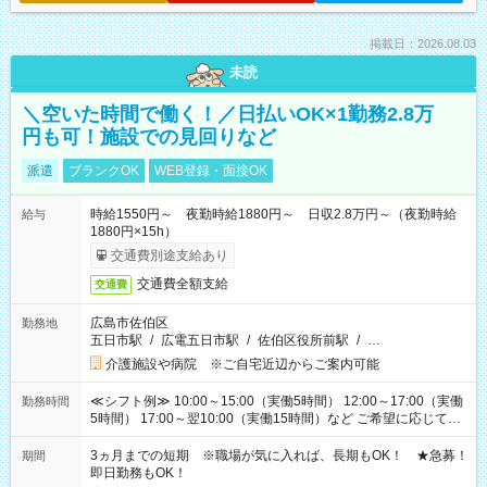
掲載日：2026.08.03
未読
＼空いた時間で働く！／日払いOK×1勤務2.8万
円も可！施設での見回りなど
派遣
ブランクOK
WEB登録・面接OK
時給1550円～ 夜勤時給1880円～ 日収2.8万円～（夜勤時給
給与
1880円×15h）
交通費別途支給あり
交通費全額支給
交通費
広島市佐伯区
勤務地
五日市駅
/
広電五日市駅
/
佐伯区役所前駅
/
…
介護施設や病院 ※ご自宅近辺からご案内可能
≪シフト例≫ 10:00～15:00（実働5時間） 12:00～17:00（実働
勤務時間
5時間） 17:00～翌10:00（実働15時間）など ご希望に応じて、
働く時間は調整できます！ お気軽に担当へ相談ください！
3ヵ月までの短期 ※職場が気に入れば、長期もOK！ ★急募！
期間
即日勤務もOK！