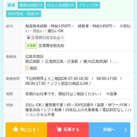
派遣
職種未経験OK
社会人未経験OK
ブランクOK
WEB登録・面接OK
無資格未経験：時給1350円～ 経験者：時給1450円～ ※前払
給与
い・日払い・週払いOK
交通費別途支給あり
交通費全額支給
交通費
広島市西区
勤務地
西広島駅
/
広電西広島・己斐駅
/
横川(広島県)駅
/
…
病院
下記時間帯よりご相談OK 07:30-16:30 / 08:00-17:00 /
勤務時間
08:30-17:30 ＊シフト固定の相談もOK！
長期のお仕事です。開始日はご相談ください！ ※急募
期間
日払いOK
/
履歴書不要
/
40～50代活躍中
/
副業・WワークOK
/
特徴
服装自由
/
シフト勤務
/
10名以上の大量募集
/
電話対応なし
/
パ
ソコンスキル不要
気になる！
応募する
詳細へ