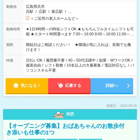
広島県呉市
勤務地
呉駅
/
広駅
/
新広駅
/
…
＜ご近所の老人ホームなど＞
★1日4時間～の時短シフトOK ★もちろんフルタイムシフトも可
勤務時間
能 ★スタート時間選べます 7:00～16:00 9:00～18:00 11:00～
20:00 など 残業なし！ ※Wワークの場合、他のお仕事と合わせ
週40時間超の就業はご案内できません ※法令に基づき、週20時
開始日はご相談ください！ ★職場が気に入れば、長期でも働
期間
間以上勤務は社会保険への加入対象となります ※労働者派遣法
けます！
（日雇い派遣の原則禁止）により、短時間・短期間の就業はご
案内が難しい場合があります
日払いOK
/
履歴書不要
/
40～50代活躍中
/
副業・WワークOK
/
特徴
服装自由
/
シフト勤務
/
10名以上の大量募集
/
電話対応なし
/
パ
ソコンスキル不要
気になる！
応募する
詳細へ
掲載日：2026.08.05
未読
【オープニング募集】おばあちゃんのお散歩付
き添いも仕事の1つ