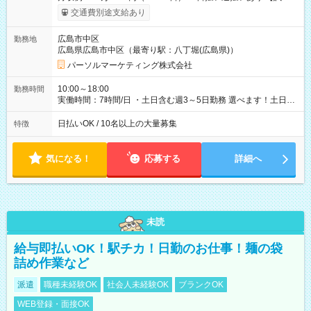
期間】試用期間なし
交通費別途支給あり
広島市中区
勤務地
広島県広島市中区（最寄り駅：八丁堀(広島県)）
パーソルマーケティング株式会社
10:00～18:00
勤務時間
実働時間：7時間/日 ・土日含む週3～5日勤務 選べます！土日も
休みやすい！ ・残業は有りません！
日払いOK / 10名以上の大量募集
特徴
気になる！
応募する
詳細へ
未読
給与即払いOK！駅チカ！日勤のお仕事！麺の袋
詰め作業など
派遣
職種未経験OK
社会人未経験OK
ブランクOK
WEB登録・面接OK