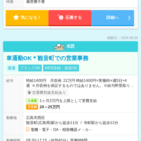
履歴書不要
特徴
気になる！
応募する
詳細へ
掲載日：2026.08.06
未読
車通勤OK＊観音町での営業事務
派遣
ブランクOK
WEB登録・面接OK
時給1400円 月収例 22万円 時給1400円×実働8h×週5日×4
給与
週 ※月収例を保証するものではありません。※給与即受取りサ
ービス利用可（利用条件有）
交通費別途支給あり
1ヶ月3万円を上限として実費支給
交通費
20～25万円
月収例
広島市西区
勤務地
観音町(広島県)駅から徒歩11分
/
寺町駅から徒歩12分
電機・電子・OA・精密機器メ－カ－
08:30-17:15（休憩45分）実働8時間
勤務時間