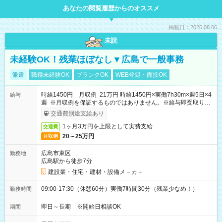
あなたの閲覧履歴からのオススメ
掲載日：2026.08.06
未読
未経験OK！残業ほぼなし▼広島で一般事務
派遣
職種未経験OK
ブランクOK
WEB登録・面接OK
時給1450円 月収例 21万円 時給1450円×実働7h30m×週5日×4
給与
週 ※月収例を保証するものではありません。※給与即受取りサ
ービス利用可（利用条件有）
交通費別途支給あり
1ヶ月3万円を上限として実費支給
交通費
20～25万円
月収例
広島市東区
勤務地
広島駅から徒歩7分
建設業・住宅・建材・設備メ－カ－
09:00-17:30（休憩60分）実働7時間30分（残業少なめ！）
勤務時間
即日～長期 ※開始日相談OK
期間