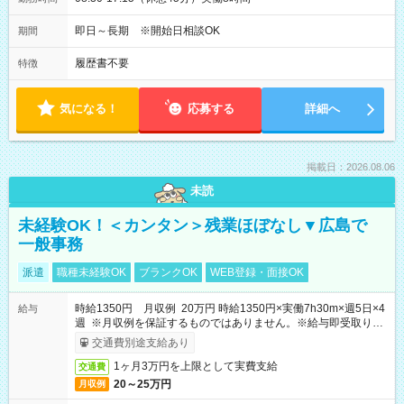
即日～長期 ※開始日相談OK
期間
履歴書不要
特徴
気になる！
応募する
詳細へ
掲載日：2026.08.06
未読
未経験OK！＜カンタン＞残業ほぼなし▼広島で
一般事務
派遣
職種未経験OK
ブランクOK
WEB登録・面接OK
時給1350円 月収例 20万円 時給1350円×実働7h30m×週5日×4
給与
週 ※月収例を保証するものではありません。※給与即受取りサ
ービス利用可（利用条件有）
交通費別途支給あり
1ヶ月3万円を上限として実費支給
交通費
20～25万円
月収例