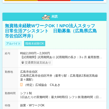
未読
無資格未経験WワークOK！NPO法人スタッフ
日常生活アシスタント 日勤募集（広島県広島
市佐伯区坪井）
アルバイト
職種未経験OK
時給2,000円～2,000円
給与
【試用期間】試用期間あり 試用期間の長さ：3ヶ月 雇用形態、
給与は本採用時と同じです。
交通費別途支給あり
広島市佐伯区
勤務地
広島県広島市佐伯区坪井（最寄り駅：広島電鉄2系統宮島線
楽々園駅）
（特定）広域協会 CILあき
シフト制
勤務時間
1日あたりの実働時間：最大8時間/日 シフト例 勤務時間（日
勤）・8時～18時 （実働時間8時間 待機休憩2時間）（日勤1回
あたりの給与 2万円）
副業・WワークOK
特徴