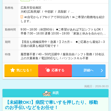
広島市安佐南区
勤務地
大町(広島県)駅
/
中筋駅
/
高取駅
/
…
≪自宅からドアtoドアで30分以内！≫ご希望の勤務地を紹介
します。
9:00～18:00（休憩60分） ■ご希望があれば下記シフトもOK！
勤務時間
早番 7:00～16:00 遅番 10:00～19:00 「家族と休みを合わせた
い」 「余裕を持って夕飯の準備がしたい」 「できれば残業はし
たくない」 など、ご希望を教えてくださいね。 ※Wワーク希望
【現在も積極採用中！急募！】2カ月～ ■ご応募から最短2～3
期間
の方へ 今ご覧のお仕事で希望する勤務時間と、もう1つのお仕事
日後の就業も相談可能です！
の勤務時間。 合計で週40時間を超える場合は応募できません。
履歴書不要
/
40～50代活躍中
/
服装自由
/
シフト勤務
/
10名以
特徴
上の大量募集
/
電話対応なし
/
パソコンスキル不要
気になる！
応募する
詳細へ
掲載日：2026.08.03
未読
【未経験OK!】病院で車いすを押したり、移動
のお手伝いなどをお任せ！