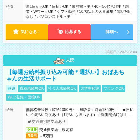
週1日からOK
/
日払いOK
/
履歴書不要
/
40～50代活躍中
/
副
特徴
業・WワークOK
/
シフト勤務
/
10名以上の大量募集
/
電話対応
なし
/
パソコンスキル不要
気になる！
応募する
詳細へ
掲載日：2026.08.04
未読
【毎週お給料振り込み可能＊週払い】おばあち
ゃんの生活サポート
派遣
職種未経験OK
社会人未経験OK
大学生歓迎
ブランクOK
WEB登録・面接OK
無資格未経験：時給1350円～ 経験者：時給1350円～ ★日払
給与
い／週払い制度あり（月払いも選べます）※稼働開始時は手続き
完了次第のお支払いとなります。
交通費別途支給あり
交通費支給※規定有
交通費
～5万円
月収例