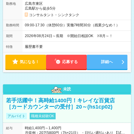
広島市東区
勤務地
広島駅から徒歩5分
コンサルタント・シンクタンク
09:00-17:30（休憩60分）実働7時間30分（残業少なめ！）
勤務時間
2026年08月24日～長期 ※開始日相談OK ※8月～！
期間
履歴書不要
特徴
気になる！
応募する
詳細へ
未読
若手活躍中！高時給1400円！キレイな百貨店
［カードカウンターの受付］20～(hs1cp02)
アルバイト
職種未経験OK
時給1,400円～1,400円
給与
月収例：20万5800円（7h×21日） ・日払い週払いあり 【試用