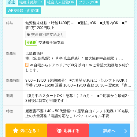
派遣
職種未経験OK
社会人未経験OK
ブランクOK
WEB登録・面接OK
無資格未経験：時給1400円～ ■週払いOK ■扶養内OK ■日
給与
収1万1200円以上
交通費別途支給あり
交通費全額支給
交通費
広島市西区
勤務地
横川(広島県)駅
/
草津(広島県)駅
/
修大協創中高前駅
/
…
≪自宅からドアtoドアで30分以内！≫ご希望の勤務地を紹介
します。
9:00～18:00（休憩60分） ■ご希望があれば下記シフトもOK！
勤務時間
早番 7:00～16:00 遅番 10:00～19:00 夜勤 16:30～翌9:30 「家族
と休みを合わせたい」 「余裕を持って夕飯の準備がしたい」
「できれば残業はしたくない」 など、ご希望を教えてください
【8月中のスタートOK！急募！】2カ月～ ■ご応募から最短2～
期間
ね。 ※Wワーク希望の方へ 今ご覧のお仕事で希望する勤務時間
3日後に就業が可能です！
と、もう1つのお仕事の勤務時間。 合計で週40時間を超える場
合は応募できません。
履歴書不要
/
40～50代活躍中
/
服装自由
/
シフト勤務
/
10名以
特徴
上の大量募集
/
電話対応なし
/
パソコンスキル不要
気になる！
応募する
詳細へ