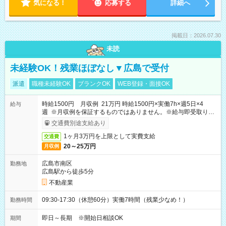
気になる！
応募する
詳細へ
掲載日：2026.07.30
未読
未経験OK！残業ほぼなし▼広島で受付
派遣
職種未経験OK
ブランクOK
WEB登録・面接OK
時給1500円 月収例 21万円 時給1500円×実働7h×週5日×4
給与
週 ※月収例を保証するものではありません。※給与即受取りサ
ービス利用可（利用条件有）
交通費別途支給あり
1ヶ月3万円を上限として実費支給
交通費
20～25万円
月収例
広島市南区
勤務地
広島駅から徒歩5分
不動産業
09:30-17:30（休憩60分）実働7時間（残業少なめ！）
勤務時間
即日～長期 ※開始日相談OK
期間