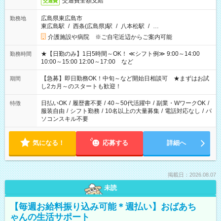
交通費全額支給
交通費
広島県東広島市
勤務地
東広島駅
/
西条(広島県)駅
/
八本松駅
/
…
介護施設や病院 ※ご自宅近辺からご案内可能
★【日勤のみ】1日5時間～OK！ ≪シフト例≫ 9:00～14:00
勤務時間
10:00～15:00 12:00～17:00 など
【急募】即日勤務OK！中旬～など開始日相談可 ★まずはお試
期間
し2カ月～のスタートも歓迎！
日払いOK
/
履歴書不要
/
40～50代活躍中
/
副業・WワークOK
/
特徴
服装自由
/
シフト勤務
/
10名以上の大量募集
/
電話対応なし
/
パ
ソコンスキル不要
気になる！
応募する
詳細へ
掲載日：2026.08.07
未読
【毎週お給料振り込み可能＊週払い】おばあち
ゃんの生活サポート