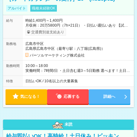
アルバイト
職種未経験OK
時給1,400円～1,400円
給与
月収例：20万5800円（7h×21日） ・日払い週払いあり 【試用
期間】試用期間なし
交通費別途支給あり
広島市中区
勤務地
広島県広島市中区（最寄り駅：八丁堀(広島県)）
パーソルマーケティング株式会社
10:00～18:00
勤務時間
実働時間：7時間/日 ・土日含む週3～5日勤務 選べます！土日も
休みやすい！ ・残業は有りません！
日払いOK / 10名以上の大量募集
特徴
気になる！
応募する
詳細へ
未読
給与即払いOK！高時給！土日休み！ピッキン