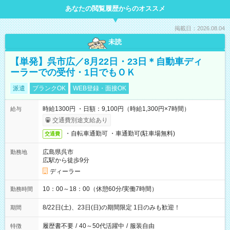
あなたの閲覧履歴からのオススメ
掲載日：2026.08.04
未読
【単発】呉市広／8月22日・23日＊自動車ディ
ーラーでの受付・1日でもＯＫ
派遣
ブランクOK
WEB登録・面接OK
時給1300円 ・日額：9,100円（時給1,300円×7時間）
給与
交通費別途支給あり
・自転車通勤可 ・車通勤可(駐車場無料)
交通費
広島県呉市
勤務地
広駅から徒歩9分
ディーラー
10：00～18：00（休憩60分/実働7時間）
勤務時間
8/22日(土)、23日(日)の期間限定 1日のみも歓迎！
期間
履歴書不要
/
40～50代活躍中
/
服装自由
特徴