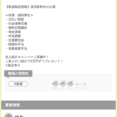
【取扱製品情報】清涼飲料水やお酒
≪待遇・福利厚生≫
・日払い制度
・社会保険完備
・無料定期健診
・有給休暇
・年末調整
・交通費支給
・時間外手当
・深夜残業手当
友人紹介キャンペーン実施中！
ご友人のご紹介で3万円ずつプレゼント！
※規定有※
職場の雰囲気
年齢層
20代
30
40
50
60
募集情報