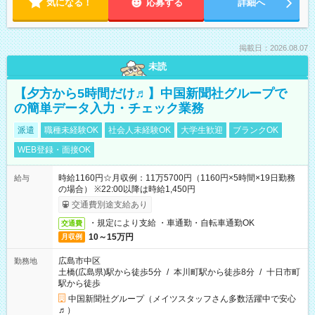
気になる！
応募する
詳細へ
掲載日：2026.08.07
未読
【夕方から5時間だけ♬】中国新聞社グループで
の簡単データ入力・チェック業務
派遣
職種未経験OK
社会人未経験OK
大学生歓迎
ブランクOK
WEB登録・面接OK
時給1160円☆月収例：11万5700円（1160円×5時間×19日勤務
給与
の場合） ※22:00以降は時給1,450円
交通費別途支給あり
・規定により支給 ・車通勤・自転車通勤OK
交通費
10～15万円
月収例
広島市中区
勤務地
土橋(広島県)駅から徒歩5分
/
本川町駅から徒歩8分
/
十日市町
駅から徒歩
中国新聞社グループ（メイツスタッフさん多数活躍中で安心
♬）