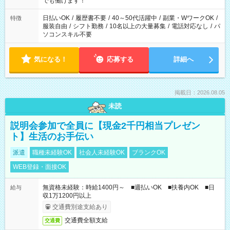
でも働けます！
り、短時間・短期間の就業はご案内が難しい場合があります
日払いOK
/
履歴書不要
/
40～50代活躍中
/
副業・WワークOK
/
特徴
服装自由
/
シフト勤務
/
10名以上の大量募集
/
電話対応なし
/
パ
ソコンスキル不要
気になる！
応募する
詳細へ
掲載日：2026.08.05
未読
説明会参加で全員に【現金2千円相当プレゼン
ト】生活のお手伝い
派遣
職種未経験OK
社会人未経験OK
ブランクOK
WEB登録・面接OK
無資格未経験：時給1400円～ ■週払いOK ■扶養内OK ■日
給与
収1万1200円以上
交通費別途支給あり
交通費全額支給
交通費