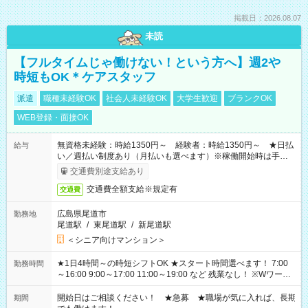
掲載日：2026.08.07
未読
【フルタイムじゃ働けない！という方へ】週2や
時短もOK＊ケアスタッフ
派遣
職種未経験OK
社会人未経験OK
大学生歓迎
ブランクOK
WEB登録・面接OK
無資格未経験：時給1350円～ 経験者：時給1350円～ ★日払
給与
い／週払い制度あり（月払いも選べます）※稼働開始時は手続き
完了次第のお支払いとなります。
交通費別途支給あり
交通費全額支給※規定有
交通費
広島県尾道市
勤務地
尾道駅
/
東尾道駅
/
新尾道駅
＜シニア向けマンション＞
★1日4時間～の時短シフトOK ★スタート時間選べます！ 7:00
勤務時間
～16:00 9:00～17:00 11:00～19:00 など 残業なし！ ※Wワーク
の場合、他のお仕事と合わせ週40時間超の就業はご案内できま
せん ※法令に基づき、週20時間以上勤務は社会保険への加入対
開始日はご相談ください！ ★急募 ★職場が気に入れば、長期
期間
象となります ※労働者派遣法（日雇い派遣の原則禁止）によ