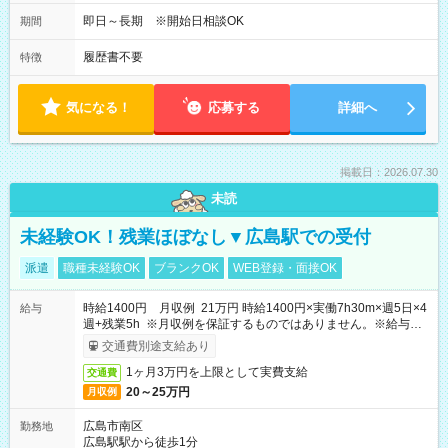
即日～長期 ※開始日相談OK
期間
履歴書不要
特徴
気になる！
応募する
詳細へ
掲載日：2026.07.30
未読
未経験OK！残業ほぼなし▼広島駅での受付
派遣
職種未経験OK
ブランクOK
WEB登録・面接OK
時給1400円 月収例 21万円 時給1400円×実働7h30m×週5日×4
給与
週+残業5h ※月収例を保証するものではありません。※給与即
受取りサービス利用可（利用条件有）
交通費別途支給あり
1ヶ月3万円を上限として実費支給
交通費
20～25万円
月収例
広島市南区
勤務地
広島駅駅から徒歩1分