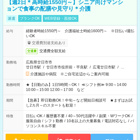
【週2日＊高時給1550円～】シニア向けマンシ
ョンで食事の配膳や見守り＊介護
派遣
ブランクOK
WEB登録・面接OK
経験者時給1550円～ 介護福祉士時給1600円～ ※日払い/週払
給与
いOK
交通費別途支給あり
交通費全額支給
交通費
広島県廿日市市
勤務地
廿日市駅
/
廿日市市役所前・平良駅
/
広電廿日市駅
/
…
介護施設や病院 ※ご自宅近辺からご案内可能
★【日勤のみ】1日5時間～OK！ ≪シフト例≫ 9:00～14:00
勤務時間
10:00～15:00 12:00～17:00 など
【急募】即日勤務OK！中旬～など開始日相談可 ★まずはお試
期間
し2カ月～のスタートも歓迎！
日払いOK
/
履歴書不要
/
40～50代活躍中
/
副業・WワークOK
/
特徴
服装自由
/
シフト勤務
/
10名以上の大量募集
/
電話対応なし
/
パ
ソコンスキル不要