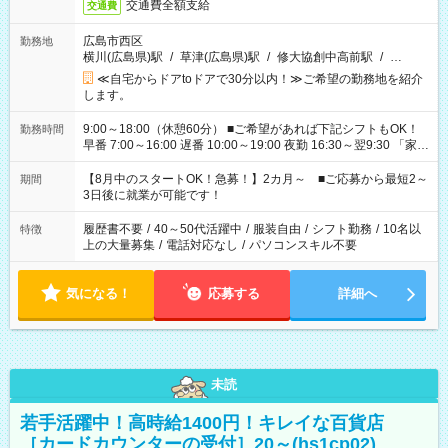
交通費全額支給
交通費
広島市西区
勤務地
横川(広島県)駅
/
草津(広島県)駅
/
修大協創中高前駅
/
…
≪自宅からドアtoドアで30分以内！≫ご希望の勤務地を紹介
します。
9:00～18:00（休憩60分） ■ご希望があれば下記シフトもOK！
勤務時間
早番 7:00～16:00 遅番 10:00～19:00 夜勤 16:30～翌9:30 「家族
と休みを合わせたい」 「余裕を持って夕飯の準備がしたい」
「できれば残業はしたくない」 など、ご希望を教えてください
【8月中のスタートOK！急募！】2カ月～ ■ご応募から最短2～
期間
ね。 ※Wワーク希望の方へ 今ご覧のお仕事で希望する勤務時間
3日後に就業が可能です！
と、もう1つのお仕事の勤務時間。 合計で週40時間を超える場
合は応募できません。
履歴書不要
/
40～50代活躍中
/
服装自由
/
シフト勤務
/
10名以
特徴
上の大量募集
/
電話対応なし
/
パソコンスキル不要
気になる！
応募する
詳細へ
未読
若手活躍中！高時給1400円！キレイな百貨店
［カードカウンターの受付］20～(hs1cp02)