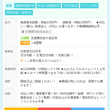
派遣
職種未経験OK
社会人未経験OK
大学生歓迎
ブランクOK
WEB登録・面接OK
無資格未経験：時給1350円～ 経験者：時給1350円～ ★日払
給与
い／週払い制度あり（月払いも選べます）※稼働開始時は手続き
完了次第のお支払いとなります。
交通費別途支給あり
交通費支給※規定有
交通費
～5万円
月収例
広島県廿日市市
勤務地
廿日市駅
/
広電廿日市駅
/
宮島口駅
/
…
＜ご近所の老人ホームなど＞
★1日4時間～の時短シフトOK ★もちろんフルタイムシフトも可
勤務時間
能 ★スタート時間選べます 7:00～16:00 9:00～18:00 11:00～
20:00 など 残業なし！ ※Wワークの場合、他のお仕事と合わせ
週40時間超の就業はご案内できません ※法令に基づき、週20時
開始日はご相談ください！ ★職場が気に入れば、長期でも働
期間
間以上勤務は社会保険への加入対象となります ※労働者派遣法
けます！
（日雇い派遣の原則禁止）により、短時間・短期間の就業はご
案内が難しい場合があります
日払いOK
/
履歴書不要
/
40～50代活躍中
/
副業・WワークOK
/
特徴
服装自由
/
シフト勤務
/
10名以上の大量募集
/
電話対応なし
/
パ
ソコンスキル不要