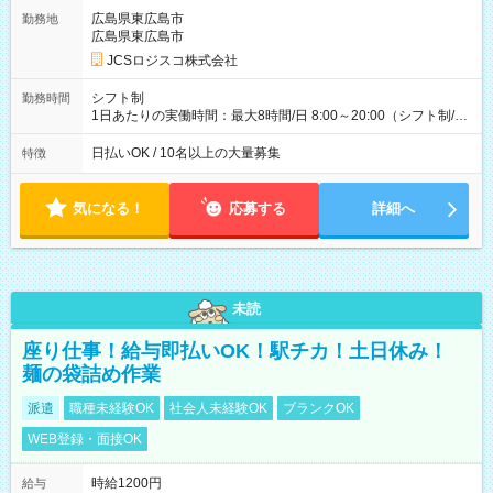
万円／週6日稼働 ・地方郊外エリア 月収40万円／週5日稼働 月
広島県東広島市
勤務地
収40万円~50万円／週6日稼働 ＜モデルイメージ＞ ■月収50万
広島県東広島市
円 (27歳男性/江東区在住)※元建築関係 1日150個配達×25日勤務
JCSロジスコ株式会社
(日休み) ■月収80万円(43歳男性/墨田区在住)※元営業 1日200個
配達×25日勤務(月休み) 【試用期間】試用期間なし
シフト制
勤務時間
1日あたりの実働時間：最大8時間/日 8:00～20:00（シフト制/実
働8時間） ※週5日勤務（場所次第では週4も有り） ※配達状況
によって時間外での勤務可能性有り ※案件により多少の前後あ
日払いOK / 10名以上の大量募集
特徴
り ※配達が完了次第、帰社OKです
気になる！
応募する
詳細へ
未読
座り仕事！給与即払いOK！駅チカ！土日休み！
麺の袋詰め作業
派遣
職種未経験OK
社会人未経験OK
ブランクOK
WEB登録・面接OK
時給1200円
給与