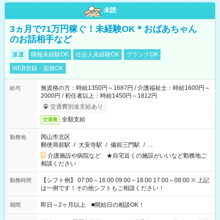
未読
3ヵ月で71万円稼ぐ！未経験OK＊おばあちゃん
のお話相手など
派遣
職種未経験OK
社会人未経験OK
ブランクOK
WEB登録・面接OK
無資格の方：時給1350円～1687円 / 介護福祉士：時給1600円～
給与
2000円 / 初任者以上：時給1450円～1812円
交通費別途支給あり
全額支給
交通費
岡山市北区
勤務地
郵便局前駅
/
大安寺駅
/
備前三門駅
/
…
介護施設や病院など ★自宅近くの施設がいいなど勤務地ご
相談ください
【シフト例】 07:00～16:00 09:00～18:00 17:00～09:00 ※ 上記
勤務時間
は一例です！その他シフトもご相談ください！
即日～2ヶ月以上 ■開始日の相談OK！
期間