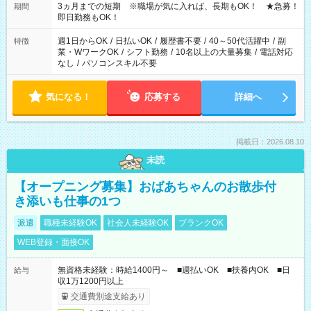
3ヵ月までの短期 ※職場が気に入れば、長期もOK！ ★急募！
期間
即日勤務もOK！
週1日からOK
/
日払いOK
/
履歴書不要
/
40～50代活躍中
/
副
特徴
業・WワークOK
/
シフト勤務
/
10名以上の大量募集
/
電話対応
なし
/
パソコンスキル不要
気になる！
応募する
詳細へ
掲載日：2026.08.10
未読
【オープニング募集】おばあちゃんのお散歩付
き添いも仕事の1つ
派遣
職種未経験OK
社会人未経験OK
ブランクOK
WEB登録・面接OK
無資格未経験：時給1400円～ ■週払いOK ■扶養内OK ■日
給与
収1万1200円以上
交通費別途支給あり