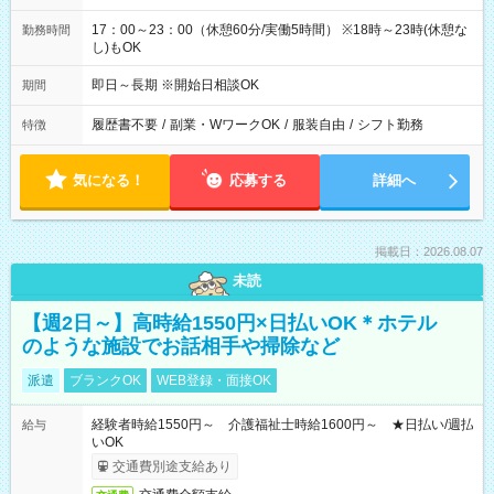
17：00～23：00（休憩60分/実働5時間） ※18時～23時(休憩な
勤務時間
し)もOK
即日～長期 ※開始日相談OK
期間
履歴書不要
/
副業・WワークOK
/
服装自由
/
シフト勤務
特徴
気になる！
応募する
詳細へ
掲載日：2026.08.07
未読
【週2日～】高時給1550円×日払いOK＊ホテル
のような施設でお話相手や掃除など
派遣
ブランクOK
WEB登録・面接OK
経験者時給1550円～ 介護福祉士時給1600円～ ★日払い/週払
給与
いOK
交通費別途支給あり