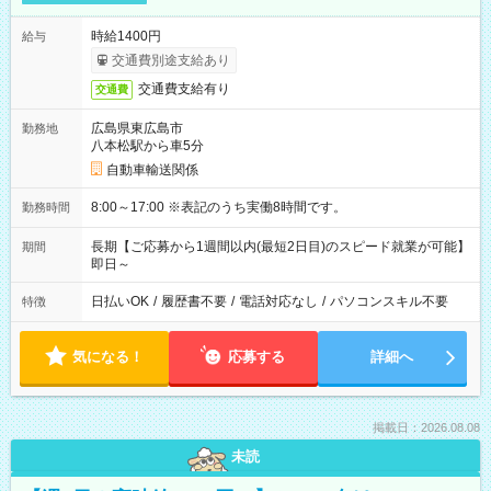
時給1400円
給与
交通費別途支給あり
交通費支給有り
交通費
広島県東広島市
勤務地
八本松駅から車5分
自動車輸送関係
8:00～17:00 ※表記のうち実働8時間です。
勤務時間
長期【ご応募から1週間以内(最短2日目)のスピード就業が可能】
期間
即日～
日払いOK
/
履歴書不要
/
電話対応なし
/
パソコンスキル不要
特徴
気になる！
応募する
詳細へ
掲載日：2026.08.08
未読