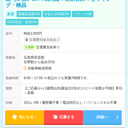
グ・検品
派遣
職種未経験OK
社会人未経験OK
ブランクOK
WEB登録・面接OK
時給1300円
給与
交通費別途支給あり
交通費支給有り
交通費
広島県安芸郡
勤務地
矢野駅から徒歩20分
自動車輸送関係
9:00～17:00 ※表記のうち実働7時間です。
勤務時間
【ご応募から1週間以内(最短2日目)のスピード就業が可能】即日
期間
～長期
日払いOK
/
履歴書不要
/
電話対応なし
/
パソコンスキル不要
特徴
気になる！
応募する
詳細へ