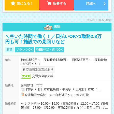
気になる！
応募する
詳細へ
掲載日：2026.08.08
未読
＼空いた時間で働く！／日払いOK×1勤務2.8万
円も可！施設での見回りなど
派遣
ブランクOK
WEB登録・面接OK
時給1550円～ 夜勤時給1880円～ 日収2.8万円～（夜勤時給
給与
1880円×15h）
交通費別途支給あり
交通費全額支給
交通費
広島県廿日市市
勤務地
廿日市駅
/
廿日市市役所前・平良駅
/
広電廿日市駅
/
…
介護施設や病院 ※ご自宅近辺からご案内可能
≪シフト例≫ 10:00～15:00（実働5時間） 12:00～17:00（実働
勤務時間
5時間） 17:00～翌10:00（実働15時間）など ご希望に応じて、
働く時間は調整できます！ お気軽に担当へ相談ください！