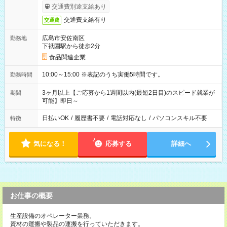
交通費別途支給あり
交通費支給有り
交通費
広島市安佐南区
勤務地
下祇園駅から徒歩2分
食品関連企業
10:00～15:00 ※表記のうち実働5時間です。
勤務時間
3ヶ月以上【ご応募から1週間以内(最短2日目)のスピード就業が
期間
可能】即日～
日払いOK
/
履歴書不要
/
電話対応なし
/
パソコンスキル不要
特徴
気になる！
応募する
詳細へ
お仕事の概要
生産設備のオペレーター業務。
資材の運搬や製品の運搬を行っていただきます。