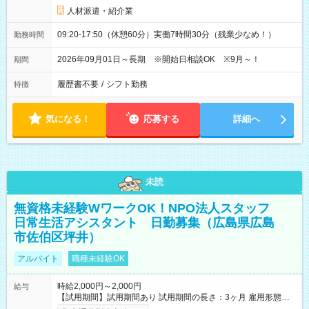
人材派遣・紹介業
09:20-17:50（休憩60分）実働7時間30分（残業少なめ！）
勤務時間
2026年09月01日～長期 ※開始日相談OK ※9月～！
期間
履歴書不要
/
シフト勤務
特徴
気になる！
応募する
詳細へ
未読
無資格未経験WワークOK！NPO法人スタッフ
日常生活アシスタント 日勤募集（広島県広島
市佐伯区坪井）
アルバイト
職種未経験OK
時給2,000円～2,000円
給与
【試用期間】試用期間あり 試用期間の長さ：3ヶ月 雇用形態、
給与は本採用時と同じです。