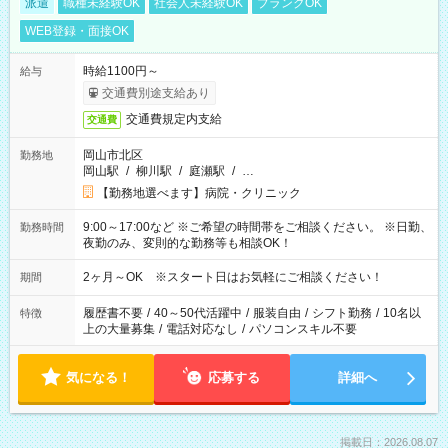
派遣
職種未経験OK
社会人未経験OK
ブランクOK
WEB登録・面接OK
時給1100円～
給与
交通費別途支給あり
交通費規定内支給
交通費
岡山市北区
勤務地
岡山駅
/
柳川駅
/
庭瀬駅
/
…
【勤務地選べます】病院・クリニック
9:00～17:00など ※ご希望の時間帯をご相談ください。 ※日勤、
勤務時間
夜勤のみ、変則的な勤務等も相談OK！
2ヶ月～OK ※スタート日はお気軽にご相談ください！
期間
履歴書不要
/
40～50代活躍中
/
服装自由
/
シフト勤務
/
10名以
特徴
上の大量募集
/
電話対応なし
/
パソコンスキル不要
気になる！
応募する
詳細へ
掲載日：2026.08.07