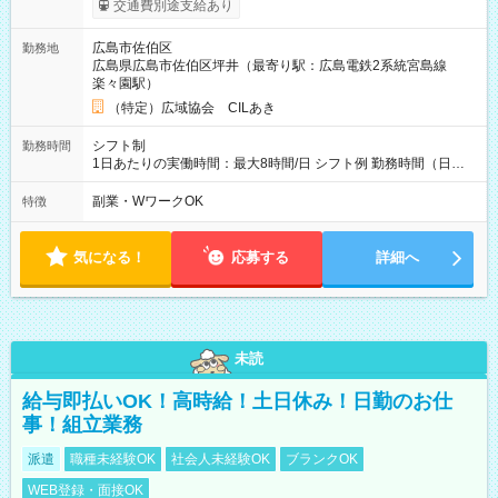
交通費別途支給あり
広島市佐伯区
勤務地
広島県広島市佐伯区坪井（最寄り駅：広島電鉄2系統宮島線
楽々園駅）
（特定）広域協会 CILあき
シフト制
勤務時間
1日あたりの実働時間：最大8時間/日 シフト例 勤務時間（日
勤）・8時～18時 （実働時間8時間 待機休憩2時間）（日勤1回
あたりの給与 2万円）
副業・WワークOK
特徴
気になる！
応募する
詳細へ
未読
給与即払いOK！高時給！土日休み！日勤のお仕
事！組立業務
派遣
職種未経験OK
社会人未経験OK
ブランクOK
WEB登録・面接OK