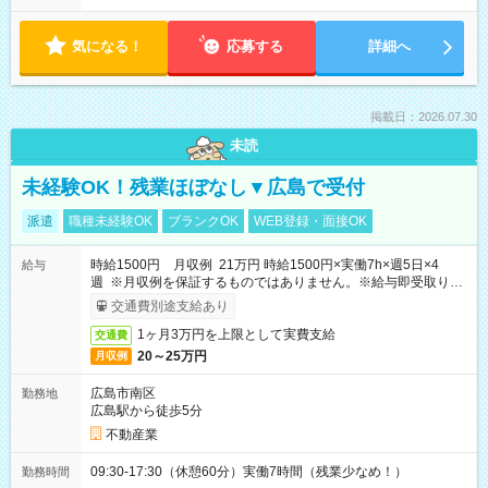
気になる！
応募する
詳細へ
掲載日：2026.07.30
未読
未経験OK！残業ほぼなし▼広島で受付
派遣
職種未経験OK
ブランクOK
WEB登録・面接OK
時給1500円 月収例 21万円 時給1500円×実働7h×週5日×4
給与
週 ※月収例を保証するものではありません。※給与即受取りサ
ービス利用可（利用条件有）
交通費別途支給あり
1ヶ月3万円を上限として実費支給
交通費
20～25万円
月収例
広島市南区
勤務地
広島駅から徒歩5分
不動産業
09:30-17:30（休憩60分）実働7時間（残業少なめ！）
勤務時間