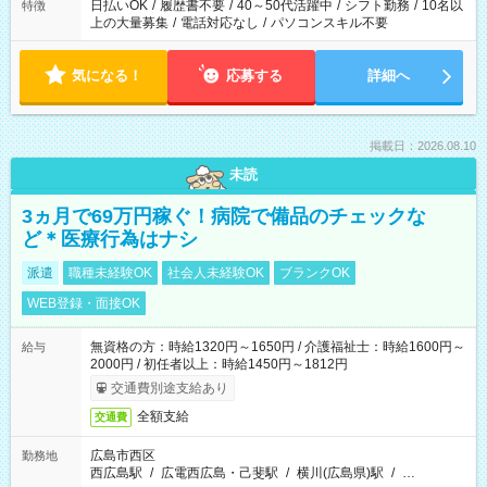
日払いOK
/
履歴書不要
/
40～50代活躍中
/
シフト勤務
/
10名以
特徴
上の大量募集
/
電話対応なし
/
パソコンスキル不要
気になる！
応募する
詳細へ
掲載日：2026.08.10
未読
3ヵ月で69万円稼ぐ！病院で備品のチェックな
ど＊医療行為はナシ
派遣
職種未経験OK
社会人未経験OK
ブランクOK
WEB登録・面接OK
無資格の方：時給1320円～1650円 / 介護福祉士：時給1600円～
給与
2000円 / 初任者以上：時給1450円～1812円
交通費別途支給あり
全額支給
交通費
広島市西区
勤務地
西広島駅
/
広電西広島・己斐駅
/
横川(広島県)駅
/
…