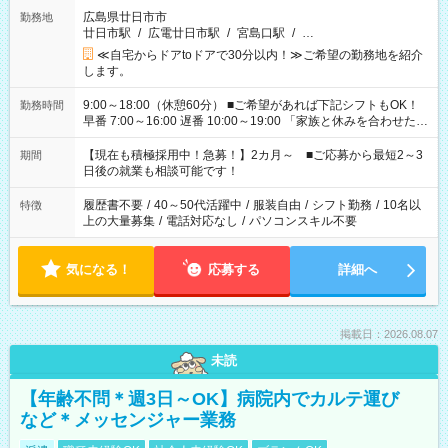
広島県廿日市市
勤務地
廿日市駅
/
広電廿日市駅
/
宮島口駅
/
…
≪自宅からドアtoドアで30分以内！≫ご希望の勤務地を紹介
します。
9:00～18:00（休憩60分） ■ご希望があれば下記シフトもOK！
勤務時間
早番 7:00～16:00 遅番 10:00～19:00 「家族と休みを合わせた
い」 「余裕を持って夕飯の準備がしたい」 「できれば残業はし
たくない」 など、ご希望を教えてくださいね。 ※Wワーク希望
【現在も積極採用中！急募！】2カ月～ ■ご応募から最短2～3
期間
の方へ 今ご覧のお仕事で希望する勤務時間と、もう1つのお仕事
日後の就業も相談可能です！
の勤務時間。 合計で週40時間を超える場合は応募できません。
履歴書不要
/
40～50代活躍中
/
服装自由
/
シフト勤務
/
10名以
特徴
上の大量募集
/
電話対応なし
/
パソコンスキル不要
気になる！
応募する
詳細へ
掲載日：2026.08.07
未読
【年齢不問＊週3日～OK】病院内でカルテ運び
など＊メッセンジャー業務