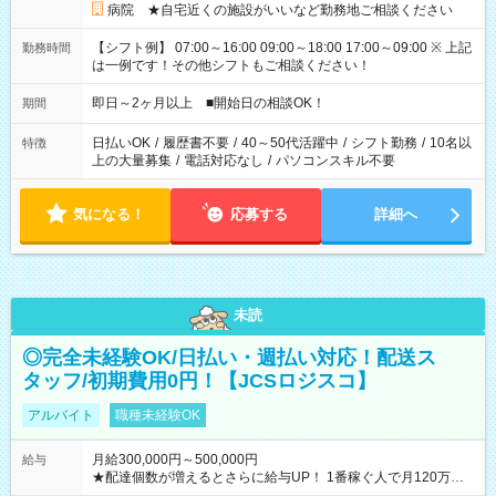
病院 ★自宅近くの施設がいいなど勤務地ご相談ください
【シフト例】 07:00～16:00 09:00～18:00 17:00～09:00 ※ 上記
勤務時間
は一例です！その他シフトもご相談ください！
即日～2ヶ月以上 ■開始日の相談OK！
期間
日払いOK
/
履歴書不要
/
40～50代活躍中
/
シフト勤務
/
10名以
特徴
上の大量募集
/
電話対応なし
/
パソコンスキル不要
気になる！
応募する
詳細へ
未読
◎完全未経験OK/日払い・週払い対応！配送ス
タッフ/初期費用0円！【JCSロジスコ】
アルバイト
職種未経験OK
月給300,000円～500,000円
給与
★配達個数が増えるとさらに給与UP！ 1番稼ぐ人で月120万ほ
ど！ ・主要都市エリア 月収55万円／週5日稼働 月収65万~112