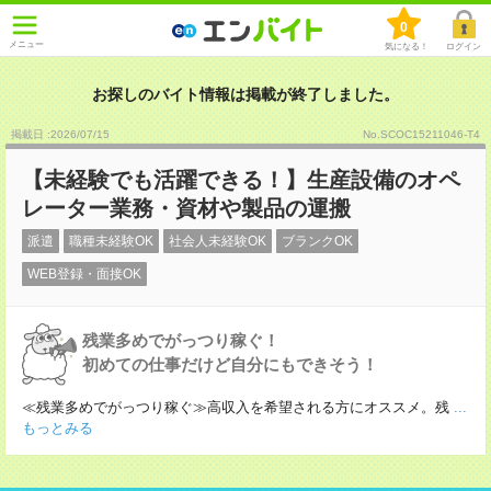
0
メニュー
気になる！
ログイン
お探しのバイト情報は掲載が終了しました。
掲載日 :2026
/
07
/
15
No.SCOC15211046-T4
【未経験でも活躍できる！】生産設備のオペ
レーター業務・資材や製品の運搬
派遣
職種未経験OK
社会人未経験OK
ブランクOK
WEB登録・面接OK
残業多めでがっつり稼ぐ！
初めての仕事だけど自分にもできそう！
≪残業多めでがっつり稼ぐ≫高収入を希望される方にオススメ。残
...
もっとみる