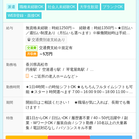
派遣
職種未経験OK
社会人未経験OK
大学生歓迎
ブランクOK
WEB登録・面接OK
無資格未経験：時給1250円～ 経験者：時給1350円～★日払い
給与
／週払い制度あり（月払いも選べます）※稼働開始時は手続き完
了次第のお支払いとなります。
交通費別途支給あり
交通費支給※規定有
交通費
～5万円
月収例
香川県高松市
勤務地
円座駅
/
空港通り駅
/
琴電屋島駅
/
…
＜ご近所の老人ホームなど＞
★1日4時間～の時短シフトOK ★もちろんフルタイムシフトも可
勤務時間
能 ★スタート時間選べます 7:00～16:00 9:00～18:00 11:00～
20:00 など 残業なし！ ※Wワークの場合、他のお仕事と合わせ
週40時間超の就業はご案内できません ※法令に基づき、週20時
開始日はご相談ください！ ★職場が気に入れば、長期でも働
期間
間以上勤務は社会保険への加入対象となります ※労働者派遣法
けます！
（日雇い派遣の原則禁止）により、短時間・短期間の就業はご
案内が難しい場合があります
週1日からOK
/
日払いOK
/
履歴書不要
/
40～50代活躍中
/
副
特徴
業・WワークOK
/
服装自由
/
シフト勤務
/
10名以上の大量募
集
/
電話対応なし
/
パソコンスキル不要