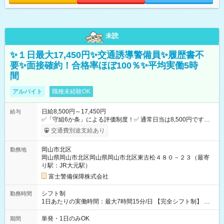
未読
✨１日最大17,450円✨交通誘導警備員✨履歴書不
要✨面接確約！合格率ほぼ100％✨平均実働5時
間
アルバイト
職種未経験OK
日給8,500円～17,450円
給与
✅「守組6か条」による評価制度！✅ 通常日当は8,500円ですが
上記評価制度により「S級隊員」と認定されれば10,000円の日当
交通費別途支給あり
を支給します。 (1)上記勤務者が交通2級資格者の場合10,000円
+1500円＝11,500円 (2)上記現場が深夜の場合 11,500×1.25＝
岡山市北区
勤務地
14,375円 (3)上記現場が日祝深夜の場合 17,250円 (4)上記勤務
岡山県岡山市北区岡山県岡山市北区東古松４８０－２３（最寄
者が現場までの運転者の場合17,250+200円＝17,450円 -----------
り駅：JR大元駅）
------------------------------- *最高日当額 17,450円* （実働時間5
時間の場合、時給3,490円） ------------------------------------------ よ
富士警備保障株式会社
り上位の資格取得やリーダー手当を取得すると ”さらに”加算さ
れます！ ※日当支給時振込手数料等は一切ありません。 【試用
シフト制
勤務時間
期間】試用期間なし
1日あたりの実働時間：最大7時間15分/日 【完全シフト制】 例
(1) 8：00~17:00（休憩１h） 例(2) 13:00~16:00（早上がりでも
全額支給！） 例(3) 21:00~5:00（夜勤なら日当1.25倍！！）
単発・1日のみOK
期間