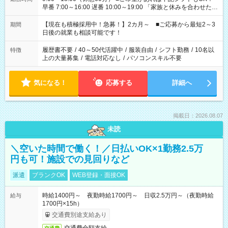
早番 7:00～16:00 遅番 10:00～19:00 「家族と休みを合わせた
い」 「余裕を持って夕飯の準備がしたい」 「できれば残業はし
たくない」 など、ご希望を教えてくださいね。 ※Wワーク希望
【現在も積極採用中！急募！】2カ月～ ■ご応募から最短2～3
期間
の方へ 今ご覧のお仕事で希望する勤務時間と、もう1つのお仕事
日後の就業も相談可能です！
の勤務時間。 合計で週40時間を超える場合は応募できません。
履歴書不要
/
40～50代活躍中
/
服装自由
/
シフト勤務
/
10名以
特徴
上の大量募集
/
電話対応なし
/
パソコンスキル不要
気になる！
応募する
詳細へ
掲載日：2026.08.07
未読
＼空いた時間で働く！／日払いOK×1勤務2.5万
円も可！施設での見回りなど
派遣
ブランクOK
WEB登録・面接OK
時給1400円～ 夜勤時給1700円～ 日収2.5万円～（夜勤時給
給与
1700円×15h）
交通費別途支給あり