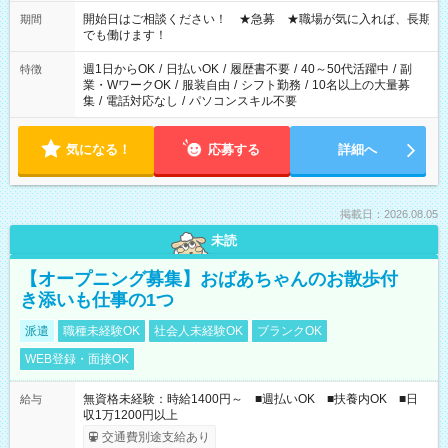
の場合、他のお仕事と合わせ週40時間超の就業はご案内できま
せん ※法令に基づき、週20時間以上勤務は社会保険への加入対
開始日はご相談ください！ ★急募 ★職場が気に入れば、長期
期間
象となります ※労働者派遣法（日雇い派遣の原則禁止）によ
でも働けます！
り、短時間・短期間の就業はご案内が難しい場合があります
週1日からOK
/
日払いOK
/
履歴書不要
/
40～50代活躍中
/
副
特徴
業・WワークOK
/
服装自由
/
シフト勤務
/
10名以上の大量募
集
/
電話対応なし
/
パソコンスキル不要
気になる！
応募する
詳細へ
掲載日：2026.08.05
未読
【オープニング募集】おばあちゃんのお散歩付
き添いも仕事の1つ
派遣
職種未経験OK
社会人未経験OK
ブランクOK
WEB登録・面接OK
無資格未経験：時給1400円～ ■週払いOK ■扶養内OK ■日
給与
収1万1200円以上
交通費別途支給あり