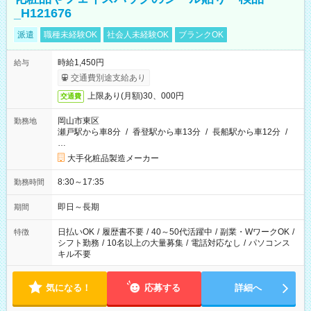
_H121676
派遣
職種未経験OK
社会人未経験OK
ブランクOK
時給1,450円
給与
交通費別途支給あり
上限あり(月額)30、000円
交通費
岡山市東区
勤務地
瀬戸駅から車8分
/
香登駅から車13分
/
長船駅から車12分
/
…
大手化粧品製造メーカー
8:30～17:35
勤務時間
即日～長期
期間
日払いOK
/
履歴書不要
/
40～50代活躍中
/
副業・WワークOK
/
特徴
シフト勤務
/
10名以上の大量募集
/
電話対応なし
/
パソコンス
キル不要
気になる！
応募する
詳細へ