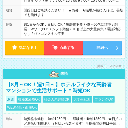
れます シフト例： 7：00～16：00 9：00～15：00 9：00～
18：00 11：00～20：00 など ※Wワークの場合、他のお仕事と
合わせ週40時間超の就業はご案内できません ※法令に基づき、
開始日はご相談ください！ ★急募 ★職場が気に入れば、長期
期間
週20時間以上勤務は社会保険への加入対象となります ※労働者
でも働けます！
派遣法（日雇い派遣の原則禁止）により、短時間・短期間の就
業はご案内が難しい場合があります
週1日からOK
/
日払いOK
/
履歴書不要
/
40～50代活躍中
/
副
特徴
業・WワークOK
/
シフト勤務
/
10名以上の大量募集
/
電話対応
なし
/
パソコンスキル不要
気になる！
応募する
詳細へ
掲載日：2026.08.05
未読
【8月～OK！週1日～】ホテルライクな高齢者
マンションで生活サポート＊時短OK
派遣
職種未経験OK
社会人未経験OK
大学生歓迎
ブランクOK
WEB登録・面接OK
無資格未経験：時給1250円～ 経験者：時給1350円～★日払い
給与
／週払い制度あり（月払いも選べます）※稼働開始時は手続き完