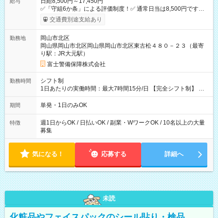
日給8,500円～17,450円
給与
✅「守組6か条」による評価制度！✅ 通常日当は8,500円ですが
上記評価制度により「S級隊員」と認定されれば10,000円の日当
交通費別途支給あり
を支給します。 (1)上記勤務者が交通2級資格者の場合10,000円
+1500円＝11,500円 (2)上記現場が深夜の場合 11,500×1.25＝
岡山市北区
勤務地
14,375円 (3)上記現場が日祝深夜の場合 17,250円 (4)上記勤務
岡山県岡山市北区岡山県岡山市北区東古松４８０－２３（最寄
者が現場までの運転者の場合17,250+200円＝17,450円 -----------
り駅：JR大元駅）
------------------------------- *最高日当額 17,450円* ---------------------
--------------------- より上位の資格取得やリーダー手当を取得する
富士警備保障株式会社
と ”さらに”加算されます！ ※日当支給時振込手数料等は一切あ
りません。 【試用期間】試用期間なし
シフト制
勤務時間
1日あたりの実働時間：最大7時間15分/日 【完全シフト制】 例
(1) 8：00~17:00（休憩１h） 例(2) 13:00~16:00（早上がりでも
全額支給！） 例(3) 21:00~5:00（夜勤なら日当1.25倍！！）
単発・1日のみOK
期間
週1日からOK / 日払いOK / 副業・WワークOK / 10名以上の大量
特徴
募集
気になる！
応募する
詳細へ
未読
化粧品やフェイスパックのシール貼り・検品