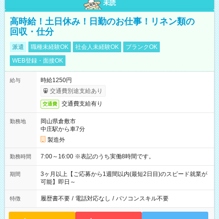
未読
高時給！土日休み！日勤のお仕事！リネン類の
回収・仕分
派遣
職種未経験OK
社会人未経験OK
ブランクOK
WEB登録・面接OK
時給1250円
給与
交通費別途支給あり
交通費支給有り
交通費
岡山県倉敷市
勤務地
中庄駅から車7分
製造外
7:00～16:00 ※表記のうち実働8時間です。
勤務時間
3ヶ月以上【ご応募から1週間以内(最短2日目)のスピード就業が
期間
可能】即日～
履歴書不要
/
電話対応なし
/
パソコンスキル不要
特徴