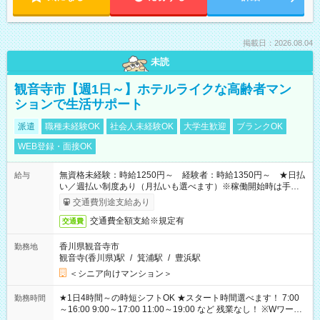
掲載日：2026.08.04
未読
観音寺市【週1日～】ホテルライクな高齢者マン
ションで生活サポート
派遣
職種未経験OK
社会人未経験OK
大学生歓迎
ブランクOK
WEB登録・面接OK
無資格未経験：時給1250円～ 経験者：時給1350円～ ★日払
給与
い／週払い制度あり（月払いも選べます）※稼働開始時は手続き
完了次第のお支払いとなります。
交通費別途支給あり
交通費全額支給※規定有
交通費
香川県観音寺市
勤務地
観音寺(香川県)駅
/
箕浦駅
/
豊浜駅
＜シニア向けマンション＞
★1日4時間～の時短シフトOK ★スタート時間選べます！ 7:00
勤務時間
～16:00 9:00～17:00 11:00～19:00 など 残業なし！ ※Wワーク