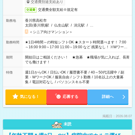
了次第のお支払いとなります。
交通費別途支給あり
交通費全額支給※規定有
交通費
香川県高松市
勤務地
太田(香川県)駅
/
仏生山駅
/
潟元駅
/
…
＜シニア向けマンション＞
★1日4時間～の時短シフトOK ★スタート時間選べます！ 7:00
勤務時間
～16:00 9:00～17:00 11:00～19:00 など 残業なし！ ※Wワーク
の場合、他のお仕事と合わせ週40時間超の就業はご案内できま
せん ※法令に基づき、週20時間以上勤務は社会保険への加入対
開始日はご相談ください！ ★急募 ★職場が気に入れば、長期
期間
象となります ※労働者派遣法（日雇い派遣の原則禁止）によ
でも働けます！
り、短時間・短期間の就業はご案内が難しい場合があります
週1日からOK
/
日払いOK
/
履歴書不要
/
40～50代活躍中
/
副
特徴
業・WワークOK
/
服装自由
/
シフト勤務
/
10名以上の大量募
集
/
電話対応なし
/
パソコンスキル不要
気になる！
応募する
詳細へ
掲載日：2026.08.07
未読