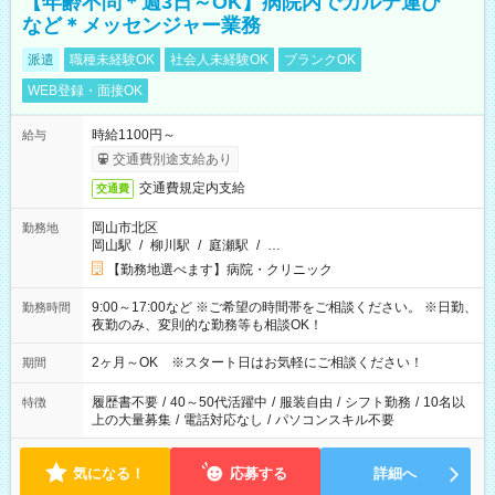
【年齢不問＊週3日～OK】病院内でカルテ運び
など＊メッセンジャー業務
派遣
職種未経験OK
社会人未経験OK
ブランクOK
WEB登録・面接OK
時給1100円～
給与
交通費別途支給あり
交通費規定内支給
交通費
岡山市北区
勤務地
岡山駅
/
柳川駅
/
庭瀬駅
/
…
【勤務地選べます】病院・クリニック
9:00～17:00など ※ご希望の時間帯をご相談ください。 ※日勤、
勤務時間
夜勤のみ、変則的な勤務等も相談OK！
2ヶ月～OK ※スタート日はお気軽にご相談ください！
期間
履歴書不要
/
40～50代活躍中
/
服装自由
/
シフト勤務
/
10名以
特徴
上の大量募集
/
電話対応なし
/
パソコンスキル不要
気になる！
応募する
詳細へ