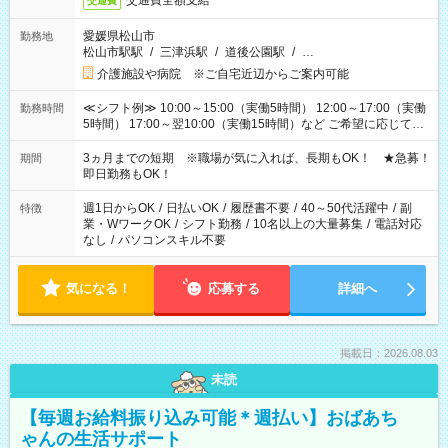
交通費全額支給
交通費
愛媛県松山市
勤務地
松山市駅駅
/
三津浜駅
/
道後公園駅
/
…
介護施設や病院 ※ご自宅近辺からご案内可能
≪シフト例≫ 10:00～15:00（実働5時間） 12:00～17:00（実働
勤務時間
5時間） 17:00～翌10:00（実働15時間）など ご希望に応じて、
働く時間は調整できます！ お気軽に担当へ相談ください！
3ヵ月までの短期 ※職場が気に入れば、長期もOK！ ★急募！
期間
即日勤務もOK！
週1日からOK
/
日払いOK
/
履歴書不要
/
40～50代活躍中
/
副
特徴
業・WワークOK
/
シフト勤務
/
10名以上の大量募集
/
電話対応
なし
/
パソコンスキル不要
気になる！
応募する
詳細へ
掲載日：2026.08.03
未読
【毎週お給料振り込み可能＊週払い】おばあち
ゃんの生活サポート