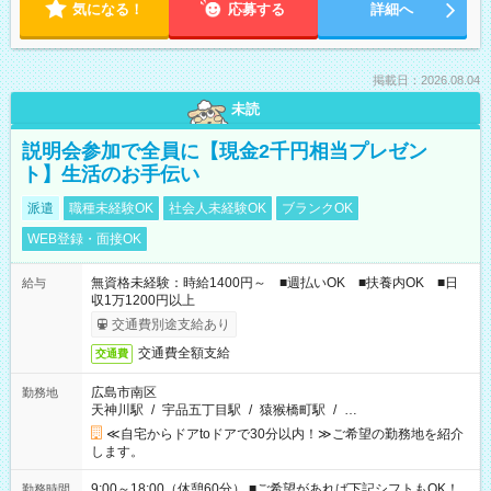
気になる！
応募する
詳細へ
掲載日：2026.08.04
未読
説明会参加で全員に【現金2千円相当プレゼン
ト】生活のお手伝い
派遣
職種未経験OK
社会人未経験OK
ブランクOK
WEB登録・面接OK
無資格未経験：時給1400円～ ■週払いOK ■扶養内OK ■日
給与
収1万1200円以上
交通費別途支給あり
交通費全額支給
交通費
広島市南区
勤務地
天神川駅
/
宇品五丁目駅
/
猿猴橋町駅
/
…
≪自宅からドアtoドアで30分以内！≫ご希望の勤務地を紹介
します。
9:00～18:00（休憩60分） ■ご希望があれば下記シフトもOK！
勤務時間