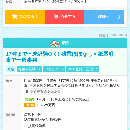
履歴書不要
/
40～50代活躍中
/
服装自由
特徴
気になる！
応募する
詳細へ
掲載日：2026.08.04
未読
17時まで＊未経験OK！残業ほぼなし▼紙屋町
東で一般事務
派遣
職種未経験OK
ブランクOK
WEB登録・面接OK
時給1500円 月収例 21万円 時給1500円×実働7h×週5日×4
給与
週 ※月収例を保証するものではありません。※給与即受取りサ
ービス利用可（利用条件有）
交通費別途支給あり
1ヶ月3万円を上限として実費支給
交通費
20～25万円
月収例
広島市中区
勤務地
紙屋町東駅から徒歩2分
損害保険業