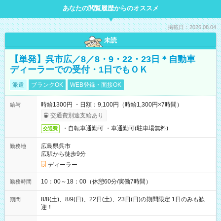
あなたの閲覧履歴からのオススメ
掲載日：2026.08.04
未読
【単発】呉市広／8／8・9・22・23日＊自動車
ディーラーでの受付・1日でもＯＫ
派遣
ブランクOK
WEB登録・面接OK
時給1300円 ・日額：9,100円（時給1,300円×7時間）
給与
交通費別途支給あり
・自転車通勤可 ・車通勤可(駐車場無料)
交通費
広島県呉市
勤務地
広駅から徒歩9分
ディーラー
10：00～18：00（休憩60分/実働7時間）
勤務時間
8/8(土)、8/9(日)、22日(土)、23日(日)の期間限定 1日のみも歓
期間
迎！