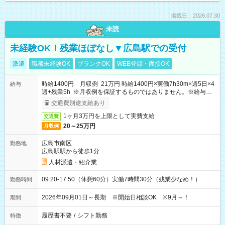
掲載日：2026.07.30
未読
未経験OK！残業ほぼなし▼広島駅での受付
派遣
職種未経験OK
ブランクOK
WEB登録・面接OK
時給1400円 月収例 21万円 時給1400円×実働7h30m×週5日×4
給与
週+残業5h ※月収例を保証するものではありません。※給与即
受取りサービス利用可（利用条件有）
交通費別途支給あり
1ヶ月3万円を上限として実費支給
交通費
20～25万円
月収例
広島市南区
勤務地
広島駅駅から徒歩1分
人材派遣・紹介業
09:20-17:50（休憩60分）実働7時間30分（残業少なめ！）
勤務時間
2026年09月01日～長期 ※開始日相談OK ※9月～！
期間
履歴書不要
/
シフト勤務
特徴