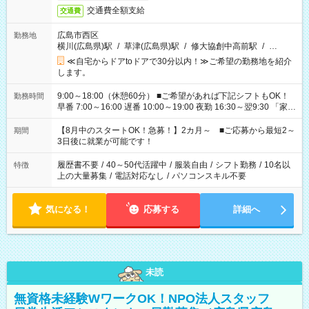
交通費全額支給
交通費
広島市西区
勤務地
横川(広島県)駅
/
草津(広島県)駅
/
修大協創中高前駅
/
…
≪自宅からドアtoドアで30分以内！≫ご希望の勤務地を紹介
します。
9:00～18:00（休憩60分） ■ご希望があれば下記シフトもOK！
勤務時間
早番 7:00～16:00 遅番 10:00～19:00 夜勤 16:30～翌9:30 「家族
と休みを合わせたい」 「余裕を持って夕飯の準備がしたい」
「できれば残業はしたくない」 など、ご希望を教えてください
【8月中のスタートOK！急募！】2カ月～ ■ご応募から最短2～
期間
ね。 ※Wワーク希望の方へ 今ご覧のお仕事で希望する勤務時間
3日後に就業が可能です！
と、もう1つのお仕事の勤務時間。 合計で週40時間を超える場
合は応募できません。
履歴書不要
/
40～50代活躍中
/
服装自由
/
シフト勤務
/
10名以
特徴
上の大量募集
/
電話対応なし
/
パソコンスキル不要
気になる！
応募する
詳細へ
未読
無資格未経験WワークOK！NPO法人スタッフ