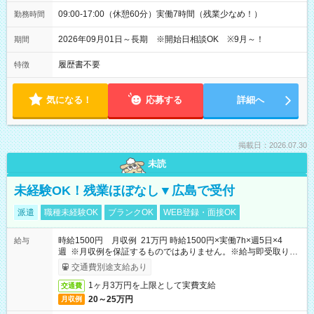
09:00-17:00（休憩60分）実働7時間（残業少なめ！）
勤務時間
2026年09月01日～長期 ※開始日相談OK ※9月～！
期間
履歴書不要
特徴
気になる！
応募する
詳細へ
掲載日：2026.07.30
未読
未経験OK！残業ほぼなし▼広島で受付
派遣
職種未経験OK
ブランクOK
WEB登録・面接OK
時給1500円 月収例 21万円 時給1500円×実働7h×週5日×4
給与
週 ※月収例を保証するものではありません。※給与即受取りサ
ービス利用可（利用条件有）
交通費別途支給あり
1ヶ月3万円を上限として実費支給
交通費
20～25万円
月収例