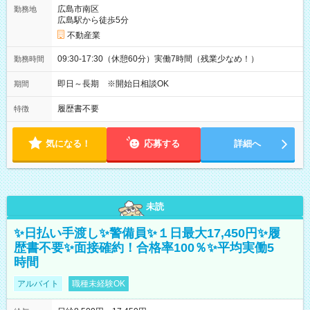
広島市南区
勤務地
広島駅から徒歩5分
不動産業
09:30-17:30（休憩60分）実働7時間（残業少なめ！）
勤務時間
即日～長期 ※開始日相談OK
期間
履歴書不要
特徴
気になる！
応募する
詳細へ
未読
✨日払い手渡し✨警備員✨１日最大17,450円✨履
歴書不要✨面接確約！合格率100％✨平均実働5
時間
アルバイト
職種未経験OK