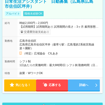
日常生活アシスタント 日勤募集（広島県広島
市佐伯区坪井）
アルバイト
職種未経験OK
時給2,000円～2,000円
給与
【試用期間】試用期間あり 試用期間の長さ：3ヶ月 雇用形態、
給与は本採用時と同じです。
交通費別途支給あり
広島市佐伯区
勤務地
広島県広島市佐伯区坪井（最寄り駅：広島電鉄2系統宮島線
楽々園駅）
（特定）広域協会 CILあき
シフト制
勤務時間
1日あたりの実働時間：最大8時間/日 シフト例 勤務時間（日
勤）・8時～18時 （実働時間8時間 待機休憩2時間）（日勤1回
あたりの給与 2万円）
副業・WワークOK
特徴
気になる！
応募する
詳細へ