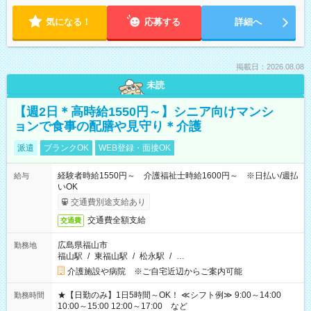
気になる！
応募する
詳細へ
掲載日：2026.08.08
未読
【週2日＊高時給1550円～】シニア向けマンシ
ョンで食事の配膳や見守り＊介護
派遣
ブランクOK
WEB登録・面接OK
経験者時給1550円～ 介護福祉士時給1600円～ ※日払い/週払
給与
いOK
交通費別途支給あり
交通費全額支給
交通費
広島県福山市
勤務地
福山駅
/
東福山駅
/
松永駅
/
…
介護施設や病院 ※ご自宅近辺からご案内可能
★【日勤のみ】1日5時間～OK！ ≪シフト例≫ 9:00～14:00
勤務時間
10:00～15:00 12:00～17:00 など