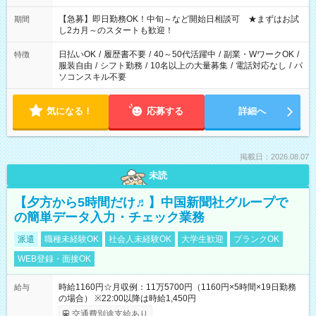
【急募】即日勤務OK！中旬～など開始日相談可 ★まずはお試
期間
し2カ月～のスタートも歓迎！
日払いOK
/
履歴書不要
/
40～50代活躍中
/
副業・WワークOK
/
特徴
服装自由
/
シフト勤務
/
10名以上の大量募集
/
電話対応なし
/
パ
ソコンスキル不要
気になる！
応募する
詳細へ
掲載日：2026.08.07
未読
【夕方から5時間だけ♬】中国新聞社グループで
の簡単データ入力・チェック業務
派遣
職種未経験OK
社会人未経験OK
大学生歓迎
ブランクOK
WEB登録・面接OK
時給1160円☆月収例：11万5700円（1160円×5時間×19日勤務
給与
の場合） ※22:00以降は時給1,450円
交通費別途支給あり