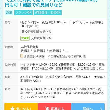
円も可！施設での見回りなど
派遣
ブランクOK
WEB登録・面接OK
時給1550円～ 夜勤時給1880円～ 日収2.8万円～（夜勤時給
給与
1880円×15h）
交通費別途支給あり
交通費全額支給
交通費
広島県尾道市
勤務地
尾道駅
/
東尾道駅
/
新尾道駅
/
…
介護施設や病院 ※ご自宅近辺からご案内可能
≪シフト例≫ 10:00～15:00（実働5時間） 12:00～17:00（実働
勤務時間
5時間） 17:00～翌10:00（実働15時間）など ご希望に応じて、
働く時間は調整できます！ お気軽に担当へ相談ください！
3ヵ月までの短期 ※職場が気に入れば、長期もOK！ ★急募！
期間
即日勤務もOK！
週1日からOK
/
日払いOK
/
履歴書不要
/
40～50代活躍中
/
副
特徴
業・WワークOK
/
シフト勤務
/
10名以上の大量募集
/
電話対応
なし
/
パソコンスキル不要
気になる！
応募する
詳細へ