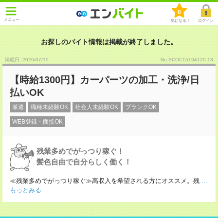
0
メニュー
気になる！
ログイン
お探しのバイト情報は掲載が終了しました。
掲載日 :2026
/
07
/
15
No.SCOC15194120-T3
【時給1300円】カーパーツの加工・洗浄/日
払いOK
派遣
職種未経験OK
社会人未経験OK
ブランクOK
WEB登録・面接OK
残業多めでがっつり稼ぐ！
髪色自由で自分らしく働く！
≪残業多めでがっつり稼ぐ≫高収入を希望される方にオススメ。残
...
もっとみる