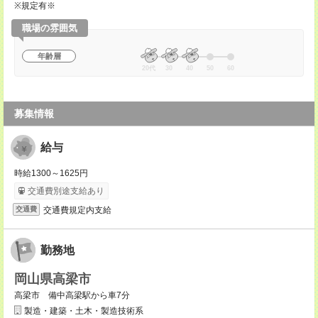
※規定有※
職場の雰囲気
年齢層
20代
30
40
50
60
募集情報
給与
時給1300～1625円
交通費別途支給あり
交通費規定内支給
交通費
勤務地
岡山県高梁市
高梁市 備中高梁駅から車7分
製造・建築・土木・製造技術系