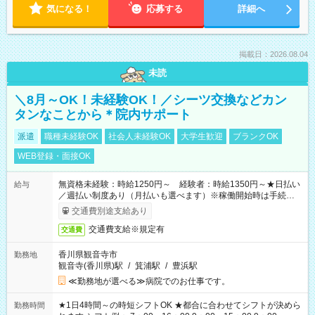
気になる！
応募する
詳細へ
掲載日：2026.08.04
未読
＼8月～OK！未経験OK！／シーツ交換などカン
タンなことから＊院内サポート
派遣
職種未経験OK
社会人未経験OK
大学生歓迎
ブランクOK
WEB登録・面接OK
無資格未経験：時給1250円～ 経験者：時給1350円～★日払い
給与
／週払い制度あり（月払いも選べます）※稼働開始時は手続き完
了次第のお支払いとなります。
交通費別途支給あり
交通費支給※規定有
交通費
香川県観音寺市
勤務地
観音寺(香川県)駅
/
箕浦駅
/
豊浜駅
≪勤務地が選べる≫病院でのお仕事です。
★1日4時間～の時短シフトOK ★都合に合わせてシフトが決めら
勤務時間