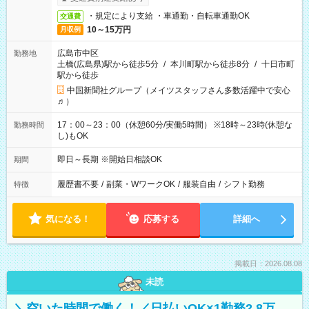
・規定により支給 ・車通勤・自転車通勤OK
交通費
10～15万円
月収例
広島市中区
勤務地
土橋(広島県)駅から徒歩5分
/
本川町駅から徒歩8分
/
十日市町
駅から徒歩
中国新聞社グループ（メイツスタッフさん多数活躍中で安心
♬）
17：00～23：00（休憩60分/実働5時間） ※18時～23時(休憩な
勤務時間
し)もOK
即日～長期 ※開始日相談OK
期間
履歴書不要
/
副業・WワークOK
/
服装自由
/
シフト勤務
特徴
気になる！
応募する
詳細へ
掲載日：2026.08.08
未読
＼空いた時間で働く！／日払いOK×1勤務2.8万