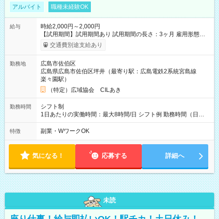
アルバイト
職種未経験OK
時給2,000円～2,000円
給与
【試用期間】試用期間あり 試用期間の長さ：3ヶ月 雇用形態、
給与は本採用時と同じです。
交通費別途支給あり
広島市佐伯区
勤務地
広島県広島市佐伯区坪井（最寄り駅：広島電鉄2系統宮島線
楽々園駅）
（特定）広域協会 CILあき
シフト制
勤務時間
1日あたりの実働時間：最大8時間/日 シフト例 勤務時間（日
勤）・8時～18時 （実働時間8時間 待機休憩2時間）（日勤1回
あたりの給与 2万円）
副業・WワークOK
特徴
気になる！
応募する
詳細へ
未読