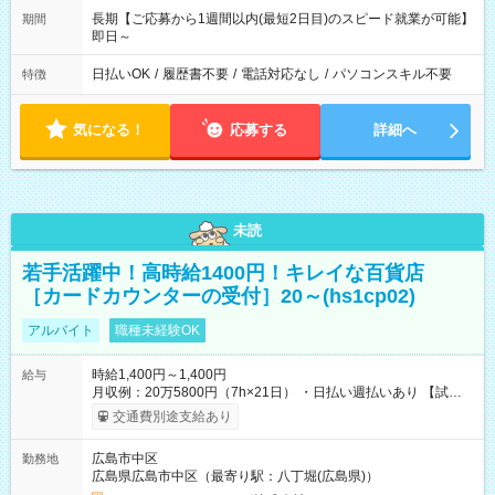
長期【ご応募から1週間以内(最短2日目)のスピード就業が可能】
期間
即日～
日払いOK
/
履歴書不要
/
電話対応なし
/
パソコンスキル不要
特徴
気になる！
応募する
詳細へ
未読
若手活躍中！高時給1400円！キレイな百貨店
［カードカウンターの受付］20～(hs1cp02)
アルバイト
職種未経験OK
時給1,400円～1,400円
給与
月収例：20万5800円（7h×21日） ・日払い週払いあり 【試用
期間】試用期間なし
交通費別途支給あり
広島市中区
勤務地
広島県広島市中区（最寄り駅：八丁堀(広島県)）