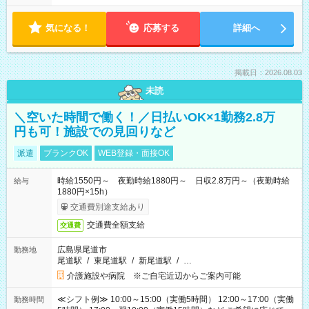
気になる！
応募する
詳細へ
掲載日：2026.08.03
未読
＼空いた時間で働く！／日払いOK×1勤務2.8万
円も可！施設での見回りなど
派遣
ブランクOK
WEB登録・面接OK
時給1550円～ 夜勤時給1880円～ 日収2.8万円～（夜勤時給
給与
1880円×15h）
交通費別途支給あり
交通費全額支給
交通費
広島県尾道市
勤務地
尾道駅
/
東尾道駅
/
新尾道駅
/
…
介護施設や病院 ※ご自宅近辺からご案内可能
≪シフト例≫ 10:00～15:00（実働5時間） 12:00～17:00（実働
勤務時間