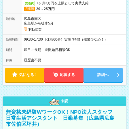
1ヶ月3万円を上限として実費支給
交通費
20～25万円
月収例
広島市南区
勤務地
広島駅から徒歩5分
不動産業
09:30-17:30（休憩60分）実働7時間（残業少なめ！）
勤務時間
即日～長期 ※開始日相談OK
期間
履歴書不要
特徴
気になる！
応募する
詳細へ
未読
無資格未経験WワークOK！NPO法人スタッフ
日常生活アシスタント 日勤募集（広島県広島
市佐伯区坪井）