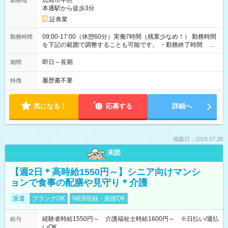
広島市中区
勤務地
本通駅から徒歩3分
証券業
09:00-17:00（休憩60分）実働7時間（残業少なめ！） 勤務時間
勤務時間
を下記の範囲で調整することも可能です。 ・勤務終了時間
15:30～17:00 ・実働 05:30～07:00
即日～長期
期間
履歴書不要
特徴
気になる！
応募する
詳細へ
掲載日：2026.07.28
未読
【週2日＊高時給1550円～】シニア向けマンシ
ョンで食事の配膳や見守り＊介護
派遣
ブランクOK
WEB登録・面接OK
経験者時給1550円～ 介護福祉士時給1600円～ ※日払い/週払
給与
いOK