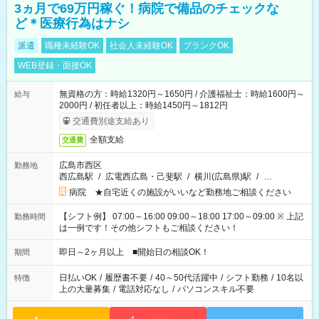
3ヵ月で69万円稼ぐ！病院で備品のチェックな
ど＊医療行為はナシ
派遣
職種未経験OK
社会人未経験OK
ブランクOK
WEB登録・面接OK
無資格の方：時給1320円～1650円 / 介護福祉士：時給1600円～
給与
2000円 / 初任者以上：時給1450円～1812円
交通費別途支給あり
全額支給
交通費
広島市西区
勤務地
西広島駅
/
広電西広島・己斐駅
/
横川(広島県)駅
/
…
病院 ★自宅近くの施設がいいなど勤務地ご相談ください
【シフト例】 07:00～16:00 09:00～18:00 17:00～09:00 ※ 上記
勤務時間
は一例です！その他シフトもご相談ください！
即日～2ヶ月以上 ■開始日の相談OK！
期間
日払いOK
/
履歴書不要
/
40～50代活躍中
/
シフト勤務
/
10名以
特徴
上の大量募集
/
電話対応なし
/
パソコンスキル不要