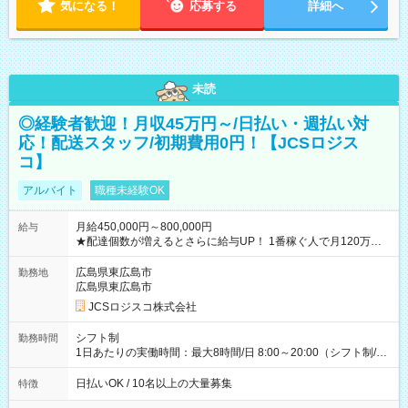
気になる！
応募する
詳細へ
未読
◎経験者歓迎！月収45万円～/日払い・週払い対
応！配送スタッフ/初期費用0円！【JCSロジス
コ】
アルバイト
職種未経験OK
月給450,000円～800,000円
給与
★配達個数が増えるとさらに給与UP！ 1番稼ぐ人で月120万ほ
ど！ ・主要都市エリア 月収55万円／週5日稼働 月収65万~112
万円／週6日稼働 ・地方郊外エリア 月収40万円／週5日稼働 月
広島県東広島市
勤務地
収40万円~50万円／週6日稼働 ＜モデルイメージ＞ ■月収50万
広島県東広島市
円 (27歳男性/江東区在住)※元建築関係 1日150個配達×25日勤務
JCSロジスコ株式会社
(日休み) ■月収80万円(43歳男性/墨田区在住)※元営業 1日200個
配達×25日勤務(月休み) 【試用期間】試用期間なし
シフト制
勤務時間
1日あたりの実働時間：最大8時間/日 8:00～20:00（シフト制/実
働8時間） ※週5日勤務（場所次第では週4も有り） ※配達状況
によって時間外での勤務可能性有り ※案件により多少の前後あ
日払いOK / 10名以上の大量募集
特徴
り ※配達が完了次第、帰社OKです