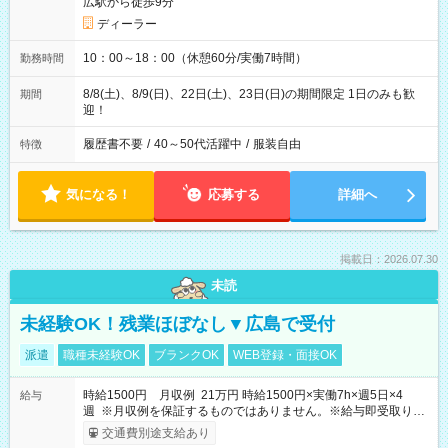
広駅から徒歩9分
ディーラー
10：00～18：00（休憩60分/実働7時間）
勤務時間
8/8(土)、8/9(日)、22日(土)、23日(日)の期間限定 1日のみも歓
期間
迎！
履歴書不要
/
40～50代活躍中
/
服装自由
特徴
気になる！
応募する
詳細へ
掲載日：2026.07.30
未読
未経験OK！残業ほぼなし▼広島で受付
派遣
職種未経験OK
ブランクOK
WEB登録・面接OK
時給1500円 月収例 21万円 時給1500円×実働7h×週5日×4
給与
週 ※月収例を保証するものではありません。※給与即受取りサ
ービス利用可（利用条件有）
交通費別途支給あり