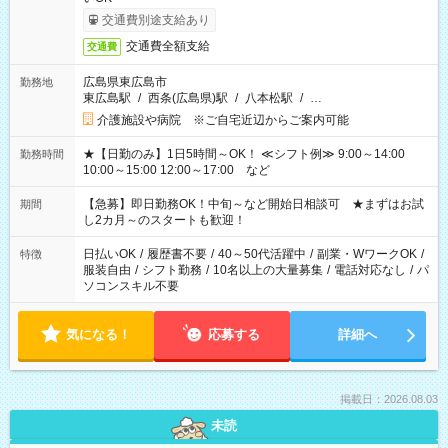
交通費別途支給あり
交通費全額支給
交通費
広島県東広島市
勤務地
東広島駅
/
西条(広島県)駅
/
八本松駅
/
…
介護施設や病院 ※ご自宅近辺からご案内可能
★【日勤のみ】1日5時間～OK！ ≪シフト例≫ 9:00～14:00
勤務時間
10:00～15:00 12:00～17:00 など
【急募】即日勤務OK！中旬～など開始日相談可 ★まずはお試
期間
し2カ月～のスタートも歓迎！
日払いOK
/
履歴書不要
/
40～50代活躍中
/
副業・WワークOK
/
特徴
服装自由
/
シフト勤務
/
10名以上の大量募集
/
電話対応なし
/
パ
ソコンスキル不要
気になる！
応募する
詳細へ
掲載日：2026.08.03
未読