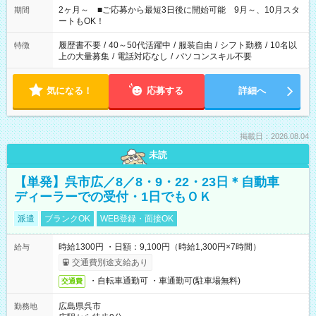
たい」 「できれば残業はしたくない」 など、ご希望があれば教
2ヶ月～ ■ご応募から最短3日後に開始可能 9月～、10月スタ
期間
えてくださいね。 ※Wワーク希望の方へ 今ご覧のお仕事で希望
ートもOK！
する勤務時間と、もう1つのお仕事の勤務時間。 合計で週40時
間を超える場合は応募できません
履歴書不要
/
40～50代活躍中
/
服装自由
/
シフト勤務
/
10名以
特徴
上の大量募集
/
電話対応なし
/
パソコンスキル不要
気になる！
応募する
詳細へ
掲載日：2026.08.04
未読
【単発】呉市広／8／8・9・22・23日＊自動車
ディーラーでの受付・1日でもＯＫ
派遣
ブランクOK
WEB登録・面接OK
時給1300円 ・日額：9,100円（時給1,300円×7時間）
給与
交通費別途支給あり
・自転車通勤可 ・車通勤可(駐車場無料)
交通費
広島県呉市
勤務地