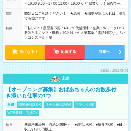
～16:00 9:00～17:00 11:00～19:00 など 残業なし！ ※Wワーク
の場合、他のお仕事と合わせ週40時間超の就業はご案内できま
せん ※法令に基づき、週20時間以上勤務は社会保険への加入対
開始日はご相談ください！ ★急募 ★職場が気に入れば、長期
期間
象となります ※労働者派遣法（日雇い派遣の原則禁止）によ
でも働けます！
り、短時間・短期間の就業はご案内が難しい場合があります
日払いOK
/
履歴書不要
/
40～50代活躍中
/
副業・WワークOK
/
特徴
服装自由
/
シフト勤務
/
10名以上の大量募集
/
電話対応なし
/
パ
ソコンスキル不要
気になる！
応募する
詳細へ
掲載日：2026.08.05
未読
【オープニング募集】おばあちゃんのお散歩付
き添いも仕事の1つ
派遣
職種未経験OK
社会人未経験OK
ブランクOK
WEB登録・面接OK
無資格未経験：時給1400円～ ■週払いOK ■扶養内OK ■日
給与
収1万1200円以上