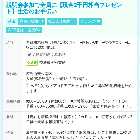
説明会参加で全員に【現金2千円相当プレゼン
ト】生活のお手伝い
派遣
職種未経験OK
社会人未経験OK
ブランクOK
WEB登録・面接OK
無資格未経験：時給1400円～ ■週払いOK ■扶養内OK ■日
給与
収1万1200円以上
交通費別途支給あり
交通費全額支給
交通費
広島市安佐南区
勤務地
大町(広島県)駅
/
中筋駅
/
高取駅
/
…
≪自宅からドアtoドアで30分以内！≫ご希望の勤務地を紹介
します。
9:00～18:00（休憩60分） ■ご希望があれば下記シフトもOK！
勤務時間
早番 7:00～16:00 遅番 10:00～19:00 「家族と休みを合わせた
い」 「余裕を持って夕飯の準備がしたい」 「できれば残業はし
たくない」 など、ご希望を教えてくださいね。 ※Wワーク希望
【現在も積極採用中！急募！】2カ月～ ■ご応募から最短2～3
期間
の方へ 今ご覧のお仕事で希望する勤務時間と、もう1つのお仕事
日後の就業も相談可能です！
の勤務時間。 合計で週40時間を超える場合は応募できません。
履歴書不要
/
40～50代活躍中
/
服装自由
/
シフト勤務
/
10名以
特徴
上の大量募集
/
電話対応なし
/
パソコンスキル不要