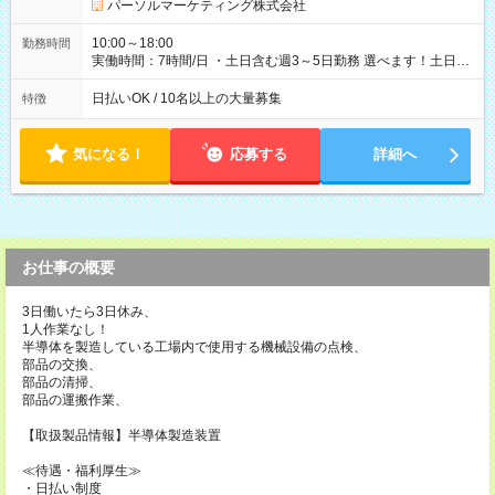
パーソルマーケティング株式会社
10:00～18:00
勤務時間
実働時間：7時間/日 ・土日含む週3～5日勤務 選べます！土日も
休みやすい！ ・残業は有りません！
日払いOK / 10名以上の大量募集
特徴
気になる！
応募する
詳細へ
お仕事の概要
3日働いたら3日休み、
1人作業なし！
半導体を製造している工場内で使用する機械設備の点検、
部品の交換、
部品の清掃、
部品の運搬作業、
【取扱製品情報】半導体製造装置
≪待遇・福利厚生≫
・日払い制度