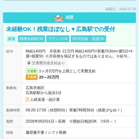
掲載日：2026.07.30
未読
未経験OK！残業ほぼなし▼広島駅での受付
派遣
職種未経験OK
ブランクOK
WEB登録・面接OK
時給1400円 月収例 21万円 時給1400円×実働7h30m×週5日×4
給与
週+残業5h ※月収例を保証するものではありません。※給与即
受取りサービス利用可（利用条件有）
交通費別途支給あり
1ヶ月3万円を上限として実費支給
交通費
20～25万円
月収例
広島市南区
勤務地
広島駅駅から徒歩1分
人材派遣・紹介業
09:20-17:50（休憩60分）実働7時間30分（残業少なめ！）
勤務時間
2026年09月01日～長期 ※開始日相談OK ※9月～！
期間
履歴書不要
/
シフト勤務
特徴