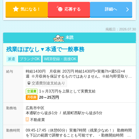
気になる！
応募する
詳細へ
掲載日：2026.07.30
未読
残業ほぼなし▼本通で一般事務
派遣
ブランクOK
WEB登録・面接OK
時給1430円 月収例 20万円 時給1430円×実働7h×週5日×4
給与
週 ※月収例を保証するものではありません。※給与即受取りサ
ービス利用可（利用条件有）
交通費別途支給あり
1ヶ月3万円を上限として実費支給
交通費
20～25万円
月収例
広島市中区
勤務地
本通駅から徒歩1分
/
紙屋町西駅から徒歩5分
不動産業
09:45-17:45（休憩60分）実働7時間（残業少なめ！） 勤務時間
勤務時間
を下記の範囲で調整することも可能です。 ・勤務開始時間