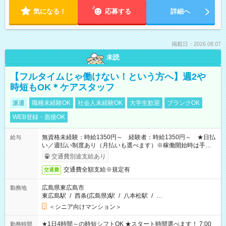
気になる！
応募する
詳細へ
掲載日：2026.08.07
未読
【フルタイムじゃ働けない！という方へ】週2や
時短もOK＊ケアスタッフ
派遣
職種未経験OK
社会人未経験OK
大学生歓迎
ブランクOK
WEB登録・面接OK
無資格未経験：時給1350円～ 経験者：時給1350円～ ★日払
給与
い／週払い制度あり（月払いも選べます）※稼働開始時は手続き
完了次第のお支払いとなります。
交通費別途支給あり
交通費全額支給※規定有
交通費
広島県東広島市
勤務地
東広島駅
/
西条(広島県)駅
/
八本松駅
/
…
＜シニア向けマンション＞
★1日4時間～の時短シフトOK ★スタート時間選べます！ 7:00
勤務時間