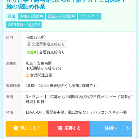
座り仕事！給与即払いOK！駅チカ！土日休み！
麺の袋詰め作業
派遣
職種未経験OK
社会人未経験OK
ブランクOK
WEB登録・面接OK
時給1200円
給与
交通費別途支給あり
交通費支給有り
交通費
広島市安佐南区
勤務地
下祇園駅から徒歩2分
食品関連企業
10:00～15:00 ※表記のうち実働5時間です。
勤務時間
3ヶ月以上【ご応募から1週間以内(最短2日目)のスピード就業が
期間
可能】即日～
日払いOK
/
履歴書不要
/
電話対応なし
/
パソコンスキル不要
特徴
気になる！
応募する
詳細へ