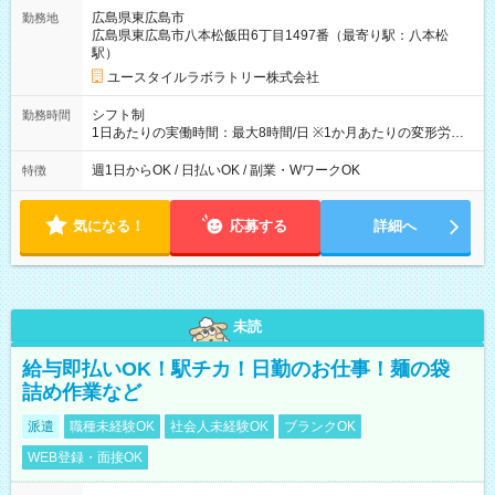
広島県東広島市
勤務地
広島県東広島市八本松飯田6丁目1497番（最寄り駅：八本松
駅）
ユースタイルラボラトリー株式会社
シフト制
勤務時間
1日あたりの実働時間：最大8時間/日 ※1か月あたりの変形労働
制（週平均40時間以内） 夜勤：17:00-翌09:00（休憩2時間）
週1日からOK / 日払いOK / 副業・WワークOK
特徴
気になる！
応募する
詳細へ
未読
給与即払いOK！駅チカ！日勤のお仕事！麺の袋
詰め作業など
派遣
職種未経験OK
社会人未経験OK
ブランクOK
WEB登録・面接OK