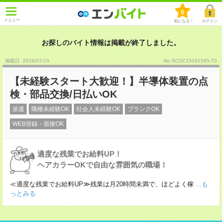
0
メニュー
気になる！
ログイン
お探しのバイト情報は掲載が終了しました。
掲載日 :2026
/
07
/
15
No.SCOC15191595-T3
【未経験スタート大歓迎！】半導体装置の点
検・部品交換/日払いOK
派遣
職種未経験OK
社会人未経験OK
ブランクOK
WEB登録・面接OK
適度な残業でお給料UP！
ヘアカラーOKで自由な雰囲気の職場！
≪適度な残業でお給料UP≫残業は月20時間未満で、ほどよく稼
...も
っとみる