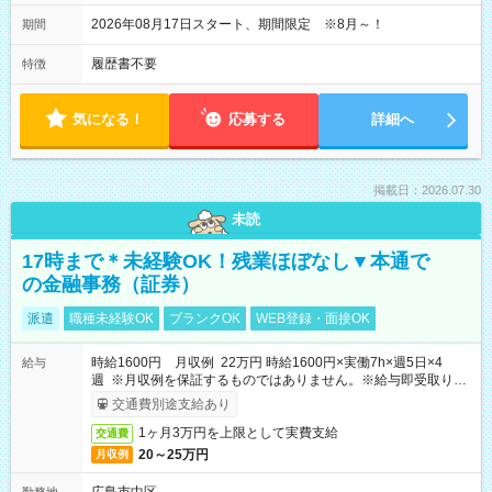
09:45～12:30 ・勤務終了時間 15:45～18:30 ・実働 05:00～
07:45
2026年08月17日スタート、期間限定 ※8月～！
期間
履歴書不要
特徴
気になる！
応募する
詳細へ
掲載日：2026.07.30
未読
17時まで＊未経験OK！残業ほぼなし▼本通で
の金融事務（証券）
派遣
職種未経験OK
ブランクOK
WEB登録・面接OK
時給1600円 月収例 22万円 時給1600円×実働7h×週5日×4
給与
週 ※月収例を保証するものではありません。※給与即受取りサ
ービス利用可（利用条件有）
交通費別途支給あり
1ヶ月3万円を上限として実費支給
交通費
20～25万円
月収例