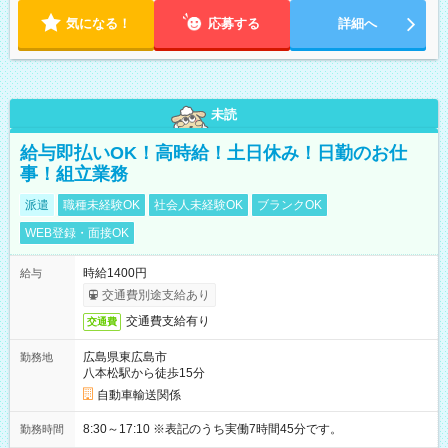
気になる！
応募する
詳細へ
未読
給与即払いOK！高時給！土日休み！日勤のお仕
事！組立業務
派遣
職種未経験OK
社会人未経験OK
ブランクOK
WEB登録・面接OK
時給1400円
給与
交通費別途支給あり
交通費支給有り
交通費
広島県東広島市
勤務地
八本松駅から徒歩15分
自動車輸送関係
8:30～17:10 ※表記のうち実働7時間45分です。
勤務時間