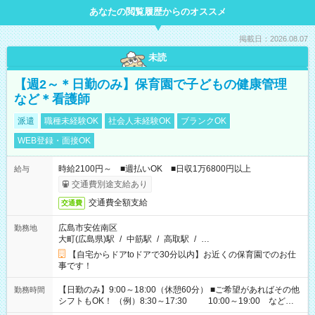
あなたの閲覧履歴からのオススメ
掲載日：2026.08.07
未読
【週2～＊日勤のみ】保育園で子どもの健康管理
など＊看護師
派遣
職種未経験OK
社会人未経験OK
ブランクOK
WEB登録・面接OK
時給2100円～ ■週払いOK ■日収1万6800円以上
給与
交通費別途支給あり
交通費全額支給
交通費
広島市安佐南区
勤務地
大町(広島県)駅
/
中筋駅
/
高取駅
/
…
【自宅からドアtoドアで30分以内】お近くの保育園でのお仕
事です！
【日勤のみ】9:00～18:00（休憩60分） ■ご希望があればその他
勤務時間
シフトもOK！ （例）8:30～17:30 10:00～19:00 など
「家族とお休みを合わせたい」 「余裕を持って夕飯の準備がし