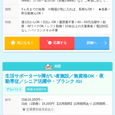
5時間） 17:00～翌10:00（実働15時間）など ご希望に応じて、
働く時間は調整できます！ お気軽に担当へ相談ください！
3ヵ月までの短期 ※職場が気に入れば、長期もOK！ ★急募！
期間
即日勤務もOK！
週1日からOK
/
日払いOK
/
履歴書不要
/
40～50代活躍中
/
副
特徴
業・WワークOK
/
シフト勤務
/
10名以上の大量募集
/
電話対応
なし
/
パソコンスキル不要
気になる！
応募する
詳細へ
未読
生活サポーター✨障がい者施設／無資格OK・夜
勤専従／シニア活躍中・ブランク /Gi
アルバイト
職種未経験OK
日給18,200円～
給与
日給（1勤務）18,200円 【試用期間】試用期間あり 試用期間の
長さ：3ヶ月 雇用形態、給与は本採用時と同じです。
交通費別途支給あり