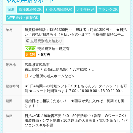
ゃんの生活サポート
派遣
職種未経験OK
社会人未経験OK
大学生歓迎
ブランクOK
WEB登録・面接OK
無資格未経験：時給1350円～ 経験者：時給1350円～ ★日払
給与
い／週払い制度あり（月払いも選べます）※稼働開始時は手続き
完了次第のお支払いとなります。
交通費別途支給あり
交通費支給※規定有
交通費
～5万円
月収例
広島県東広島市
勤務地
東広島駅
/
西条(広島県)駅
/
八本松駅
/
…
＜ご近所の老人ホームなど＞
★1日4時間～の時短シフトOK ★もちろんフルタイムシフトも可
勤務時間
能 ★スタート時間選べます 7:00～16:00 9:00～18:00 11:00～
20:00 など 残業なし！ ※Wワークの場合、他のお仕事と合わせ
週40時間超の就業はご案内できません ※法令に基づき、週20時
開始日はご相談ください！ ★職場が気に入れば、長期でも働
期間
間以上勤務は社会保険への加入対象となります ※労働者派遣法
けます！
（日雇い派遣の原則禁止）により、短時間・短期間の就業はご
案内が難しい場合があります
日払いOK
/
履歴書不要
/
40～50代活躍中
/
副業・WワークOK
/
特徴
服装自由
/
シフト勤務
/
10名以上の大量募集
/
電話対応なし
/
パ
ソコンスキル不要