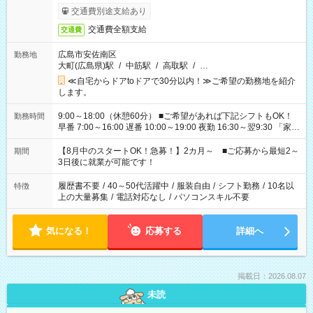
交通費別途支給あり
交通費全額支給
交通費
広島市安佐南区
勤務地
大町(広島県)駅
/
中筋駅
/
高取駅
/
…
≪自宅からドアtoドアで30分以内！≫ご希望の勤務地を紹介
します。
9:00～18:00（休憩60分） ■ご希望があれば下記シフトもOK！
勤務時間
早番 7:00～16:00 遅番 10:00～19:00 夜勤 16:30～翌9:30 「家族
と休みを合わせたい」 「余裕を持って夕飯の準備がしたい」
「できれば残業はしたくない」 など、ご希望を教えてください
【8月中のスタートOK！急募！】2カ月～ ■ご応募から最短2～
期間
ね。 ※Wワーク希望の方へ 今ご覧のお仕事で希望する勤務時間
3日後に就業が可能です！
と、もう1つのお仕事の勤務時間。 合計で週40時間を超える場
合は応募できません。
履歴書不要
/
40～50代活躍中
/
服装自由
/
シフト勤務
/
10名以
特徴
上の大量募集
/
電話対応なし
/
パソコンスキル不要
気になる！
応募する
詳細へ
掲載日：2026.08.07
未読