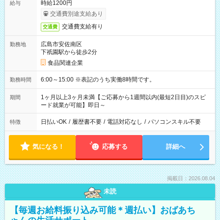
時給1200円
給与
交通費別途支給あり
交通費支給有り
交通費
広島市安佐南区
勤務地
下祇園駅から徒歩2分
食品関連企業
6:00～15:00 ※表記のうち実働8時間です。
勤務時間
1ヶ月以上3ヶ月未満【ご応募から1週間以内(最短2日目)のスピ
期間
ード就業が可能】即日～
日払いOK
/
履歴書不要
/
電話対応なし
/
パソコンスキル不要
特徴
気になる！
応募する
詳細へ
掲載日：2026.08.04
未読
【毎週お給料振り込み可能＊週払い】おばあち