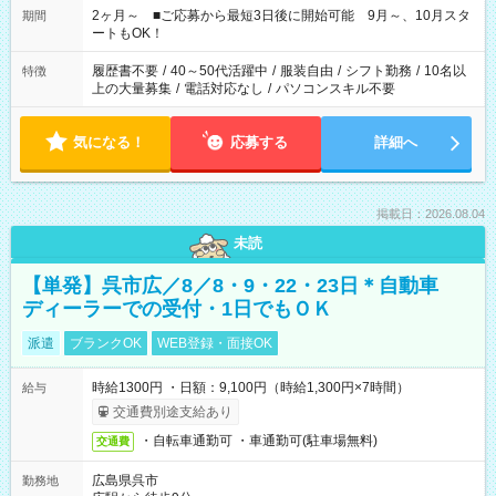
たい」 「できれば残業はしたくない」 など、ご希望があれば教
2ヶ月～ ■ご応募から最短3日後に開始可能 9月～、10月スタ
期間
えてくださいね。 ※Wワーク希望の方へ 今ご覧のお仕事で希望
ートもOK！
する勤務時間と、もう1つのお仕事の勤務時間。 合計で週40時
間を超える場合は応募できません
履歴書不要
/
40～50代活躍中
/
服装自由
/
シフト勤務
/
10名以
特徴
上の大量募集
/
電話対応なし
/
パソコンスキル不要
気になる！
応募する
詳細へ
掲載日：2026.08.04
未読
【単発】呉市広／8／8・9・22・23日＊自動車
ディーラーでの受付・1日でもＯＫ
派遣
ブランクOK
WEB登録・面接OK
時給1300円 ・日額：9,100円（時給1,300円×7時間）
給与
交通費別途支給あり
・自転車通勤可 ・車通勤可(駐車場無料)
交通費
広島県呉市
勤務地