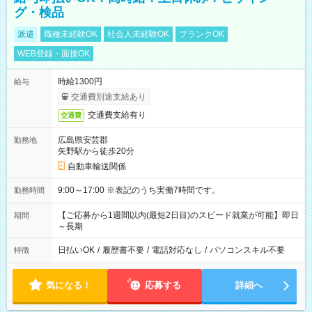
グ・検品
派遣
職種未経験OK
社会人未経験OK
ブランクOK
WEB登録・面接OK
時給1300円
給与
交通費別途支給あり
交通費支給有り
交通費
広島県安芸郡
勤務地
矢野駅から徒歩20分
自動車輸送関係
9:00～17:00 ※表記のうち実働7時間です。
勤務時間
【ご応募から1週間以内(最短2日目)のスピード就業が可能】即日
期間
～長期
日払いOK
/
履歴書不要
/
電話対応なし
/
パソコンスキル不要
特徴
気になる！
応募する
詳細へ