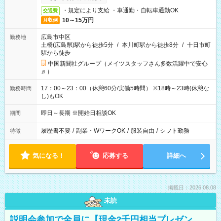
・規定により支給 ・車通勤・自転車通勤OK
交通費
10～15万円
月収例
広島市中区
勤務地
土橋(広島県)駅から徒歩5分
/
本川町駅から徒歩8分
/
十日市町
駅から徒歩
中国新聞社グループ（メイツスタッフさん多数活躍中で安心
♬）
17：00～23：00（休憩60分/実働5時間） ※18時～23時(休憩な
勤務時間
し)もOK
即日～長期 ※開始日相談OK
期間
履歴書不要
/
副業・WワークOK
/
服装自由
/
シフト勤務
特徴
気になる！
応募する
詳細へ
掲載日：2026.08.08
未読
説明会参加で全員に【現金2千円相当プレゼン