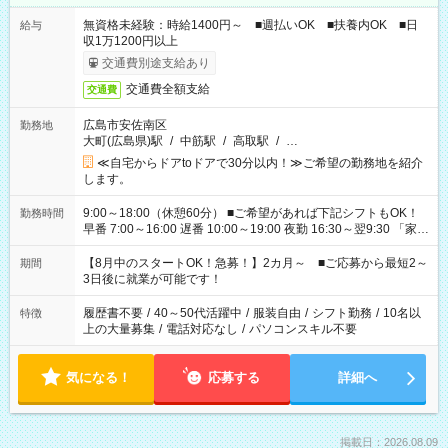
無資格未経験：時給1400円～ ■週払いOK ■扶養内OK ■日
給与
収1万1200円以上
交通費別途支給あり
交通費全額支給
交通費
広島市安佐南区
勤務地
大町(広島県)駅
/
中筋駅
/
高取駅
/
…
≪自宅からドアtoドアで30分以内！≫ご希望の勤務地を紹介
します。
9:00～18:00（休憩60分） ■ご希望があれば下記シフトもOK！
勤務時間
早番 7:00～16:00 遅番 10:00～19:00 夜勤 16:30～翌9:30 「家族
と休みを合わせたい」 「余裕を持って夕飯の準備がしたい」
「できれば残業はしたくない」 など、ご希望を教えてください
【8月中のスタートOK！急募！】2カ月～ ■ご応募から最短2～
期間
ね。 ※Wワーク希望の方へ 今ご覧のお仕事で希望する勤務時間
3日後に就業が可能です！
と、もう1つのお仕事の勤務時間。 合計で週40時間を超える場
合は応募できません。
履歴書不要
/
40～50代活躍中
/
服装自由
/
シフト勤務
/
10名以
特徴
上の大量募集
/
電話対応なし
/
パソコンスキル不要
気になる！
応募する
詳細へ
掲載日：2026.08.09