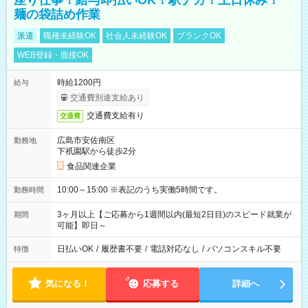
座り仕事！給与即払いOK！駅チカ！土日休み！
麺の袋詰め作業
派遣
職種未経験OK
社会人未経験OK
ブランクOK
WEB登録・面接OK
時給1200円
給与
交通費別途支給あり
交通費支給有り
交通費
広島市安佐南区
勤務地
下祇園駅から徒歩2分
食品関連企業
10:00～15:00 ※表記のうち実働5時間です。
勤務時間
3ヶ月以上【ご応募から1週間以内(最短2日目)のスピード就業が
期間
可能】即日～
日払いOK
/
履歴書不要
/
電話対応なし
/
パソコンスキル不要
特徴
気になる！
応募する
詳細へ