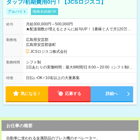
タッフ/初期費用0円！【JCSロジスコ】
アルバイト
職種未経験OK
月給300,000円～500,000円
給与
★配達個数が増えるとさらに給与UP！ 1番稼ぐ人で月120万ほ
ど！ ・主要都市エリア 月収55万円／週5日稼働 月収65万~112
万円／週6日稼働 ・地方郊外エリア 月収40万円／週5日稼働 月
広島県安芸郡
勤務地
収40万円~50万円／週6日稼働 ＜モデルイメージ＞ ■月収50万
広島県安芸郡坂町
円 (27歳男性/江東区在住)※元建築関係 1日150個配達×25日勤務
JCSロジスコ株式会社
(日休み) ■月収80万円(43歳男性/墨田区在住)※元営業 1日200個
配達×25日勤務(月休み) 【試用期間】試用期間なし
シフト制
勤務時間
1日あたりの実働時間：最大8時間/日 8:00～20:00（シフト制/実
働8時間） ※週5日勤務（場所次第では週4も有り） ※配達状況
によって時間外での勤務可能性有り ※案件により多少の前後あ
日払いOK / 10名以上の大量募集
特徴
り ※配達が完了次第、帰社OKです
気になる！
応募する
詳細へ
お仕事の概要
自動車に使われる金属部品のプレス機のオペレーター、