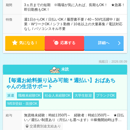
3ヵ月までの短期 ※職場が気に入れば、長期もOK！ ★急募！
期間
即日勤務もOK！
週1日からOK
/
日払いOK
/
履歴書不要
/
40～50代活躍中
/
副
特徴
業・WワークOK
/
シフト勤務
/
10名以上の大量募集
/
電話対応
なし
/
パソコンスキル不要
気になる！
応募する
詳細へ
掲載日：2026.08.09
未読
【毎週お給料振り込み可能＊週払い】おばあち
ゃんの生活サポート
派遣
職種未経験OK
社会人未経験OK
大学生歓迎
ブランクOK
WEB登録・面接OK
無資格未経験：時給1350円～ 経験者：時給1350円～ ★日払
給与
い／週払い制度あり（月払いも選べます）※稼働開始時は手続き
完了次第のお支払いとなります。
交通費別途支給あり