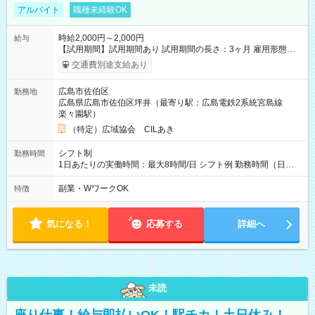
アルバイト
職種未経験OK
時給2,000円～2,000円
給与
【試用期間】試用期間あり 試用期間の長さ：3ヶ月 雇用形態、
給与は本採用時と同じです。
交通費別途支給あり
広島市佐伯区
勤務地
広島県広島市佐伯区坪井（最寄り駅：広島電鉄2系統宮島線
楽々園駅）
（特定）広域協会 CILあき
シフト制
勤務時間
1日あたりの実働時間：最大8時間/日 シフト例 勤務時間（日
勤）・8時～18時 （実働時間8時間 待機休憩2時間）（日勤1回
あたりの給与 2万円）
副業・WワークOK
特徴
気になる！
応募する
詳細へ
未読