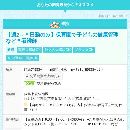
あなたの閲覧履歴からのオススメ
掲載日：2026.08.07
未読
【週2～＊日勤のみ】保育園で子どもの健康管理
など＊看護師
派遣
職種未経験OK
社会人未経験OK
ブランクOK
WEB登録・面接OK
時給2100円～ ■週払いOK ■日収1万6800円以上
給与
交通費別途支給あり
交通費全額支給
交通費
広島市安佐南区
勤務地
緑井駅
/
西原(広島県)駅
/
古市(広島県)駅
/
…
【自宅からドアtoドアで30分以内】お近くの保育園でのお仕
事です！
【日勤のみ】9:00～18:00（休憩60分） ■ご希望があればその他
勤務時間
シフトもOK！ （例）8:30～17:30 10:00～19:00 など
「家族とお休みを合わせたい」 「余裕を持って夕飯の準備がし