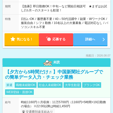
【急募】即日勤務OK！中旬～など開始日相談可 ★まずはお試
期間
し2カ月～のスタートも歓迎！
日払いOK
/
履歴書不要
/
40～50代活躍中
/
副業・WワークOK
/
特徴
服装自由
/
シフト勤務
/
10名以上の大量募集
/
電話対応なし
/
パ
ソコンスキル不要
気になる！
応募する
詳細へ
掲載日：2026.08.07
未読
【夕方から5時間だけ♬】中国新聞社グループで
の簡単データ入力・チェック業務
派遣
職種未経験OK
社会人未経験OK
大学生歓迎
ブランクOK
WEB登録・面接OK
時給1160円☆月収例：11万5700円（1160円×5時間×19日勤務
給与
の場合） ※22:00以降は時給1,450円
交通費別途支給あり