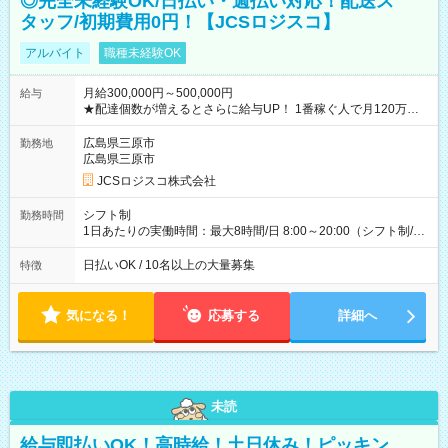
◎完全未経験OK/日払い・週払い対応！配送ス
タッフ/初期費用0円！【JCSロジスコ】
アルバイト
職種未経験OK
月給300,000円～500,000円
給与
★配達個数が増えるとさらに給与UP！ 1番稼ぐ人で月120万ほ
ど！ ・主要都市エリア 月収55万円／週5日稼働 月収65万~112
万円／週6日稼働 ・地方郊外エリア 月収40万円／週5日稼働 月
広島県三原市
勤務地
収40万円~50万円／週6日稼働 ＜モデルイメージ＞ ■月収50万
広島県三原市
円 (27歳男性/江東区在住)※元建築関係 1日150個配達×25日勤務
JCSロジスコ株式会社
(日休み) ■月収80万円(43歳男性/墨田区在住)※元営業 1日200個
配達×25日勤務(月休み) 【試用期間】試用期間なし
シフト制
勤務時間
1日あたりの実働時間：最大8時間/日 8:00～20:00（シフト制/実
働8時間） ※週5日勤務（場所次第では週4も有り） ※配達状況
によって時間外での勤務可能性有り ※案件により多少の前後あ
日払いOK / 10名以上の大量募集
特徴
り ※配達が完了次第、帰社OKです
気になる！
応募する
詳細へ
未読
給与即払いOK！高時給！土日休み！ピッキン