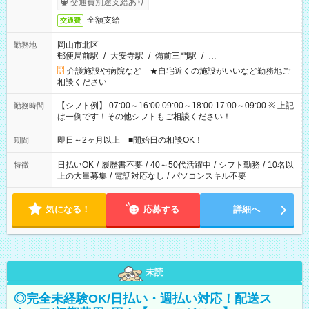
交通費別途支給あり
全額支給
交通費
岡山市北区
勤務地
郵便局前駅
/
大安寺駅
/
備前三門駅
/
…
介護施設や病院など ★自宅近くの施設がいいなど勤務地ご
相談ください
【シフト例】 07:00～16:00 09:00～18:00 17:00～09:00 ※ 上記
勤務時間
は一例です！その他シフトもご相談ください！
即日～2ヶ月以上 ■開始日の相談OK！
期間
日払いOK
/
履歴書不要
/
40～50代活躍中
/
シフト勤務
/
10名以
特徴
上の大量募集
/
電話対応なし
/
パソコンスキル不要
気になる！
応募する
詳細へ
未読
◎完全未経験OK/日払い・週払い対応！配送ス