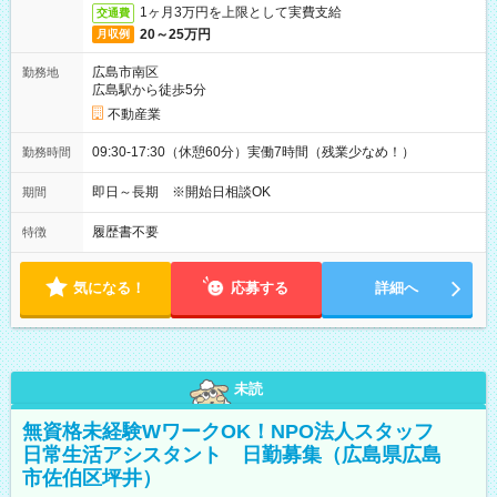
1ヶ月3万円を上限として実費支給
交通費
20～25万円
月収例
広島市南区
勤務地
広島駅から徒歩5分
不動産業
09:30-17:30（休憩60分）実働7時間（残業少なめ！）
勤務時間
即日～長期 ※開始日相談OK
期間
履歴書不要
特徴
気になる！
応募する
詳細へ
未読
無資格未経験WワークOK！NPO法人スタッフ
日常生活アシスタント 日勤募集（広島県広島
市佐伯区坪井）