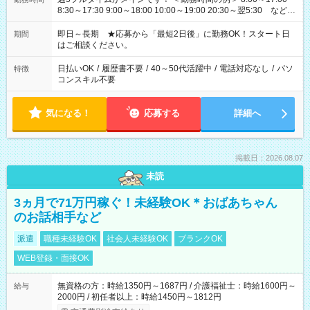
8:30～17:30 9:00～18:00 10:00～19:00 20:30～翌5:30 など ★
その他にも勤務時間多数！ 日勤のみ、残業なし、交替制など
ご希望を教えてください！
即日～長期 ★応募から「最短2日後」に勤務OK！スタート日
期間
はご相談ください。
日払いOK
/
履歴書不要
/
40～50代活躍中
/
電話対応なし
/
パソ
特徴
コンスキル不要
気になる！
応募する
詳細へ
掲載日：2026.08.07
未読
3ヵ月で71万円稼ぐ！未経験OK＊おばあちゃん
のお話相手など
派遣
職種未経験OK
社会人未経験OK
ブランクOK
WEB登録・面接OK
無資格の方：時給1350円～1687円 / 介護福祉士：時給1600円～
給与
2000円 / 初任者以上：時給1450円～1812円