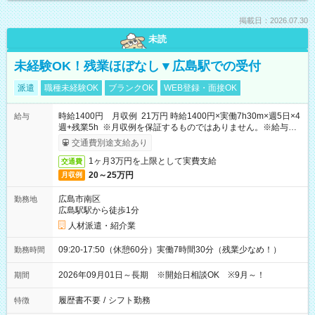
掲載日：2026.07.30
未読
未経験OK！残業ほぼなし▼広島駅での受付
派遣
職種未経験OK
ブランクOK
WEB登録・面接OK
時給1400円 月収例 21万円 時給1400円×実働7h30m×週5日×4
給与
週+残業5h ※月収例を保証するものではありません。※給与即
受取りサービス利用可（利用条件有）
交通費別途支給あり
1ヶ月3万円を上限として実費支給
交通費
20～25万円
月収例
広島市南区
勤務地
広島駅駅から徒歩1分
人材派遣・紹介業
09:20-17:50（休憩60分）実働7時間30分（残業少なめ！）
勤務時間
2026年09月01日～長期 ※開始日相談OK ※9月～！
期間
履歴書不要
/
シフト勤務
特徴