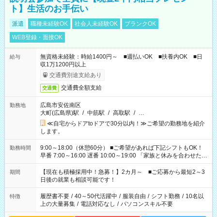
ト】生活のお手伝い
派遣
職種未経験OK
社会人未経験OK
ブランクOK
WEB登録・面接OK
無資格未経験：時給1400円～ ■週払いOK ■扶養内OK ■日
給与
収1万1200円以上
交通費別途支給あり
交通費全額支給
交通費
広島市安佐南区
勤務地
大町(広島県)駅
/
中筋駅
/
高取駅
/
…
≪自宅からドアtoドアで30分以内！≫ご希望の勤務地を紹介
します。
9:00～18:00（休憩60分） ■ご希望があれば下記シフトもOK！
勤務時間
早番 7:00～16:00 遅番 10:00～19:00 「家族と休みを合わせた
い」 「余裕を持って夕飯の準備がしたい」 「できれば残業はし
たくない」 など、ご希望を教えてくださいね。 ※Wワーク希望
【現在も積極採用中！急募！】2カ月～ ■ご応募から最短2～3
期間
の方へ 今ご覧のお仕事で希望する勤務時間と、もう1つのお仕事
日後の就業も相談可能です！
の勤務時間。 合計で週40時間を超える場合は応募できません。
履歴書不要
/
40～50代活躍中
/
服装自由
/
シフト勤務
/
10名以
特徴
上の大量募集
/
電話対応なし
/
パソコンスキル不要