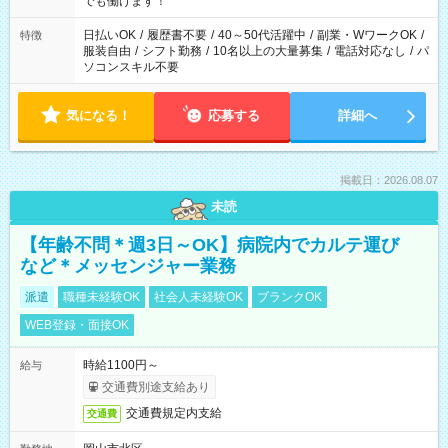
でも働けます！
り、短時間・短期間の就業はご案内が難しい場合があります
日払いOK
/
履歴書不要
/
40～50代活躍中
/
副業・WワークOK
/
特徴
服装自由
/
シフト勤務
/
10名以上の大量募集
/
電話対応なし
/
パ
ソコンスキル不要
気になる！
応募する
詳細へ
掲載日：2026.08.07
未読
【年齢不問＊週3日～OK】病院内でカルテ運び
など＊メッセンジャー業務
派遣
職種未経験OK
社会人未経験OK
ブランクOK
WEB登録・面接OK
時給1100円～
給与
交通費別途支給あり
交通費規定内支給
交通費