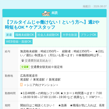
掲載日：2026.08.07
未読
【フルタイムじゃ働けない！という方へ】週2や
時短もOK＊ケアスタッフ
派遣
職種未経験OK
社会人未経験OK
大学生歓迎
ブランクOK
WEB登録・面接OK
無資格未経験：時給1350円～ 経験者：時給1350円～ ★日払
給与
い／週払い制度あり（月払いも選べます）※稼働開始時は手続き
完了次第のお支払いとなります。
交通費別途支給あり
交通費全額支給※規定有
交通費
広島県尾道市
勤務地
尾道駅
/
東尾道駅
/
新尾道駅
＜シニア向けマンション＞
★1日4時間～の時短シフトOK ★スタート時間選べます！ 7:00
勤務時間
～16:00 9:00～17:00 11:00～19:00 など 残業なし！ ※Wワーク
の場合、他のお仕事と合わせ週40時間超の就業はご案内できま
せん ※法令に基づき、週20時間以上勤務は社会保険への加入対
開始日はご相談ください！ ★急募 ★職場が気に入れば、長期
期間
象となります ※労働者派遣法（日雇い派遣の原則禁止）によ