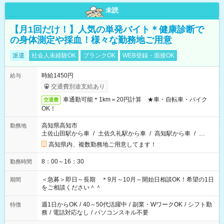
未読
【月1回だけ！】人気の単発バイト＊健康診断で
の身体測定や採血！様々な勤務地ご用意
派遣
社会人未経験OK
ブランクOK
WEB登録・面接OK
時給1450円
給与
交通費別途支給あり
車通勤可能＊1km＝20円計算 ★車・自転車・バイク
交通費
OK！
高知県高知市
勤務地
土佐山田駅から車
/
土佐久礼駅から車
/
高知駅から車
/
…
高知県内、複数勤務地ご用意してます！
8：00～16：30
勤務時間
＜急募＞即日～長期 ＊9月～10月～開始日相談OK！希望の1日
期間
をご相談ください＾＾
週1日からOK
/
40～50代活躍中
/
副業・WワークOK
/
シフト勤
特徴
務
/
電話対応なし
/
パソコンスキル不要