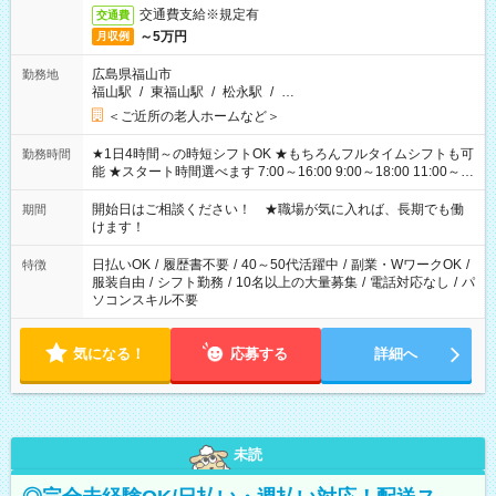
交通費支給※規定有
交通費
～5万円
月収例
広島県福山市
勤務地
福山駅
/
東福山駅
/
松永駅
/
…
＜ご近所の老人ホームなど＞
★1日4時間～の時短シフトOK ★もちろんフルタイムシフトも可
勤務時間
能 ★スタート時間選べます 7:00～16:00 9:00～18:00 11:00～
20:00 など 残業なし！ ※Wワークの場合、他のお仕事と合わせ
週40時間超の就業はご案内できません ※法令に基づき、週20時
開始日はご相談ください！ ★職場が気に入れば、長期でも働
期間
間以上勤務は社会保険への加入対象となります ※労働者派遣法
けます！
（日雇い派遣の原則禁止）により、短時間・短期間の就業はご
案内が難しい場合があります
日払いOK
/
履歴書不要
/
40～50代活躍中
/
副業・WワークOK
/
特徴
服装自由
/
シフト勤務
/
10名以上の大量募集
/
電話対応なし
/
パ
ソコンスキル不要
気になる！
応募する
詳細へ
未読