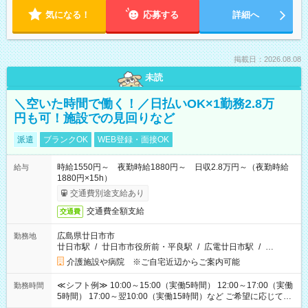
気になる！
応募する
詳細へ
掲載日：2026.08.08
未読
＼空いた時間で働く！／日払いOK×1勤務2.8万
円も可！施設での見回りなど
派遣
ブランクOK
WEB登録・面接OK
時給1550円～ 夜勤時給1880円～ 日収2.8万円～（夜勤時給
給与
1880円×15h）
交通費別途支給あり
交通費全額支給
交通費
広島県廿日市市
勤務地
廿日市駅
/
廿日市市役所前・平良駅
/
広電廿日市駅
/
…
介護施設や病院 ※ご自宅近辺からご案内可能
≪シフト例≫ 10:00～15:00（実働5時間） 12:00～17:00（実働
勤務時間
5時間） 17:00～翌10:00（実働15時間）など ご希望に応じて、
働く時間は調整できます！ お気軽に担当へ相談ください！