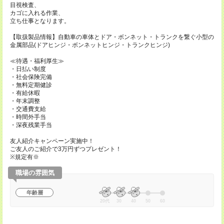
目視検査、
カゴに入れる作業、
立ち仕事となります。
【取扱製品情報】自動車の車体とドア・ボンネット・トランクを繋ぐ小型の
金属部品(ドアヒンジ・ボンネットヒンジ・トランクヒンジ)
≪待遇・福利厚生≫
・日払い制度
・社会保険完備
・無料定期健診
・有給休暇
・年末調整
・交通費支給
・時間外手当
・深夜残業手当
友人紹介キャンペーン実施中！
ご友人のご紹介で3万円ずつプレゼント！
※規定有※
職場の雰囲気
年齢層
20代
30
40
50
60