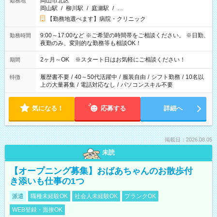
岡山市北区
勤務地
岡山駅
/
柳川駅
/
庭瀬駅
/
…
【勤務地選べます】病院・クリニック
9:00～17:00など ※ご希望の時間帯をご相談ください。 ※日勤、
勤務時間
夜勤のみ、変則的な勤務等も相談OK！
2ヶ月～OK ※スタート日はお気軽にご相談ください！
期間
履歴書不要
/
40～50代活躍中
/
服装自由
/
シフト勤務
/
10名以
特徴
上の大量募集
/
電話対応なし
/
パソコンスキル不要
気になる！
応募する
詳細へ
掲載日：2026.08.05
未読
【オープニング募集】おばあちゃんのお散歩付
き添いも仕事の1つ
派遣
職種未経験OK
社会人未経験OK
ブランクOK
WEB登録・面接OK