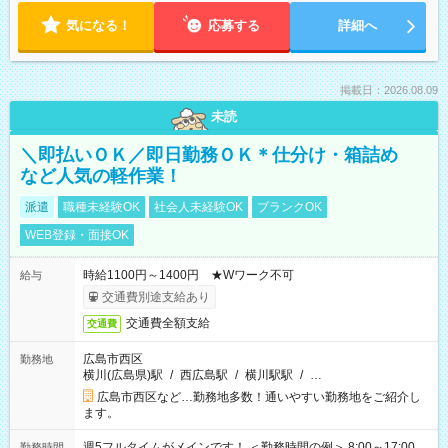
気になる！
応募する
詳細へ
掲載日：2026.08.09
未読
＼即払いＯＫ／即日勤務ＯＫ＊仕分け・箱詰め
など人気の軽作業！
派遣
職種未経験OK
社会人未経験OK
ブランクOK
WEB登録・面接OK
時給1100円～1400円 ★Wワーク不可
給与
交通費別途支給あり
交通費全額支給
交通費
広島市西区
勤務地
横川(広島県)駅
/
西広島駅
/
横川駅駅
/
…
広島市西区など…勤務地多数！通いやすい勤務地をご紹介し
ます。
週5フルタイムがメインです！ ＜勤務時間の例＞ 8:00～17:00
勤務時間