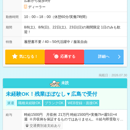
広駅から徒歩9分
ディーラー
10：00～18：00（休憩60分/実働7時間）
勤務時間
8/8(土)、8/9(日)、22日(土)、23日(日)の期間限定 1日のみも歓
期間
迎！
履歴書不要
/
40～50代活躍中
/
服装自由
特徴
気になる！
応募する
詳細へ
掲載日：2026.07.30
未読
未経験OK！残業ほぼなし▼広島で受付
派遣
職種未経験OK
ブランクOK
WEB登録・面接OK
時給1500円 月収例 21万円 時給1500円×実働7h×週5日×4
給与
週 ※月収例を保証するものではありません。※給与即受取りサ
ービス利用可（利用条件有）
交通費別途支給あり