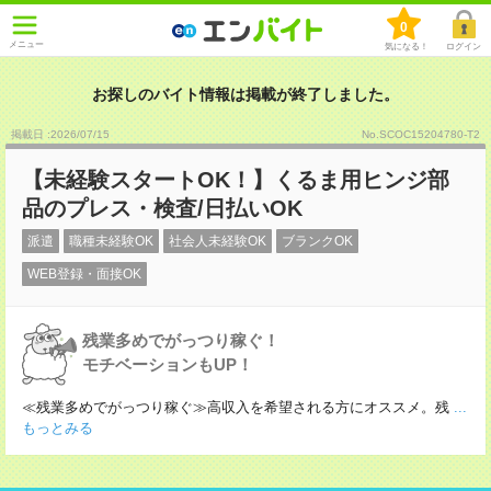
0
メニュー
気になる！
ログイン
お探しのバイト情報は掲載が終了しました。
掲載日 :2026
/
07
/
15
No.SCOC15204780-T2
【未経験スタートOK！】くるま用ヒンジ部
品のプレス・検査/日払いOK
派遣
職種未経験OK
社会人未経験OK
ブランクOK
WEB登録・面接OK
残業多めでがっつり稼ぐ！
モチベーションもUP！
≪残業多めでがっつり稼ぐ≫高収入を希望される方にオススメ。残
...
もっとみる