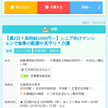
気になる！
応募する
詳細へ
掲載日：2026.08.08
未読
【週2日＊高時給1550円～】シニア向けマンシ
ョンで食事の配膳や見守り＊介護
派遣
ブランクOK
WEB登録・面接OK
経験者時給1550円～ 介護福祉士時給1600円～ ※日払い/週払
給与
いOK
交通費別途支給あり
交通費全額支給
交通費
広島県廿日市市
勤務地
廿日市駅
/
廿日市市役所前・平良駅
/
広電廿日市駅
/
…
介護施設や病院 ※ご自宅近辺からご案内可能
★【日勤のみ】1日5時間～OK！ ≪シフト例≫ 9:00～14:00
勤務時間
10:00～15:00 12:00～17:00 など