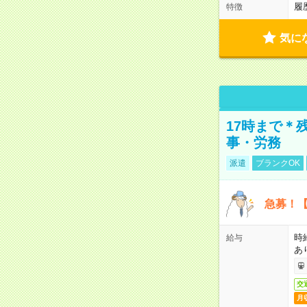
履
特徴
気に
17時まで＊
事・労務
派遣
ブランクOK
急募！【
時
給与
あ
交
月