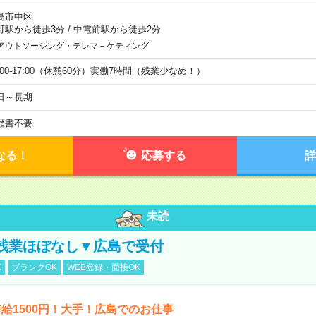
島市中区
町駅から徒歩3分
/
中電前駅から徒歩2分
アウトソーシング・テレマ－ケティング
9:00-17:00（休憩60分）実働7時間（残業少なめ！）
日～長期
歴書不要
なる！
応募する
詳
未読
残業ほぼなし▼広島で受付
K
ブランクOK
WEB登録・面接OK
給1500円！大手！広島でのお仕事