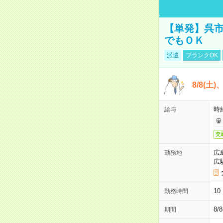
【単発】呉市
でもＯＫ
派遣
ブランクOK
8/8(土
時給
給与
交
広
勤務地
広
1
勤務時間
8/
期間