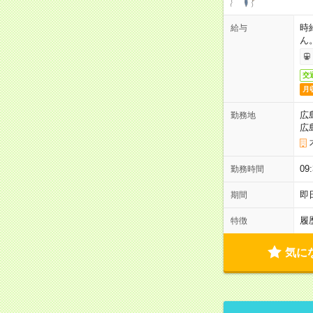
時
給与
ん
交
月
広
勤務地
広
0
勤務時間
即
期間
履
特徴
気に