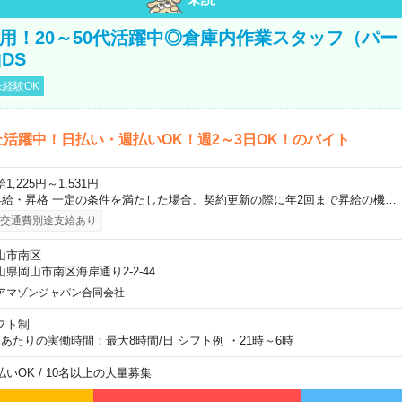
直雇用！20～50代活躍中◎倉庫内作業スタッフ（パー
DS
経験OK
上活躍中！日払い・週払いOK！週2～3日OK！のバイト
1,225円～1,531円
昇給・昇格 一定の条件を満たした場合、契約更新の際に年2回まで昇給の機…
交通費別途支給あり
山市南区
山県岡山市南区海岸通り2-2-44
アマゾンジャパン合同会社
フト制
日あたりの実働時間：最大8時間/日 シフト例 ・21時～6時
払いOK / 10名以上の大量募集