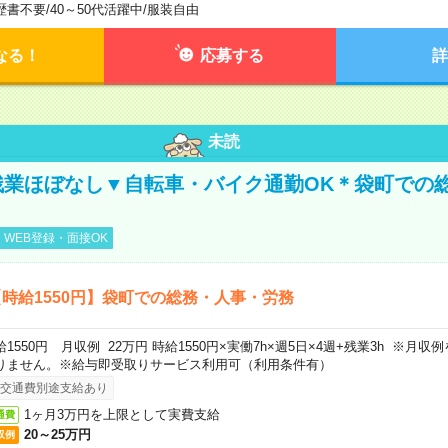
歴書不要
/
40～50代活躍中
/
服装自由
なる！
応募する
詳
未読
残業ほぼなし▼自転車・バイク通勤OK＊袋町での
WEB登録・面接OK
時給1550円】袋町での総務・人事・労務
給1550円 月収例 22万円 時給1550円×実働7h×週5日×4週+残業3h ※月
りません。※給与即受取りサービス利用可（利用条件有）
交通費別途支給あり
1ヶ月3万円を上限として実費支給
通費
20～25万円
収例