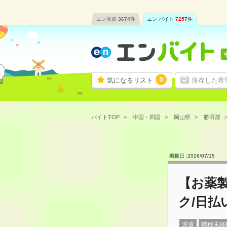
エン派遣
3674
件
エン バイト
7257
件
0
気になるリスト
保存した希
バイトTOP
中国・四国
岡山県
勝田郡
掲載日 :
2026
/
07
/
15
【お薬製
ク/日払
派遣
職種未経