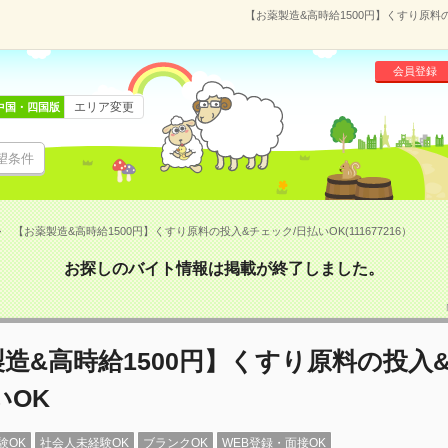
【お薬製造&高時給1500円】くすり原料の
会員登録
エリア変更
中国・四国版
望条件
【お薬製造&高時給1500円】くすり原料の投入&チェック/日払いOK(111677216）
お探しのバイト情報は掲載が終了しました。
造&高時給1500円】くすり原料の投入
いOK
験OK
社会人未経験OK
ブランクOK
WEB登録・面接OK