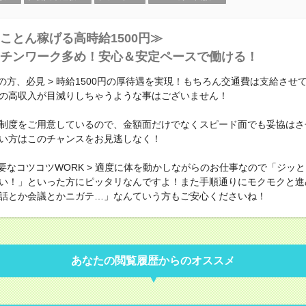
ことん稼げる高時給1500円≫
チンワーク多め！安心＆安定ペースで働ける！
派の方、必見 > 時給1500円の厚待遇を実現！もちろん交通費は支給させ
の高収入が目減りしちゃうような事はございません！
制度をご用意しているので、金額面だけでなくスピード面でも妥協はさ
い方はこのチャンスをお見逃しなく！
不要なコツコツWORK > 適度に体を動かしながらのお仕事なので「ジッ
い！」といった方にピッタリなんですよ！また手順通りにモクモクと進
話とか会議とかニガテ…」なんていう方もご安心くださいね！
あなたの閲覧履歴からのオススメ