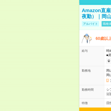
Amazon
夜勤）｜岡山
アルバイト
職種未
60歳以
時給
給与
■
岡
勤務地
岡
シ
勤務時間
1
日
特徴