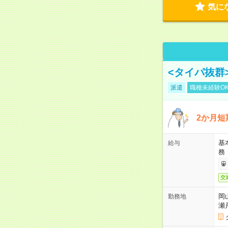
気に
<タイパ抜群
派遣
職種未経験O
2か月短
基
給与
務
交
岡
勤務地
瀬