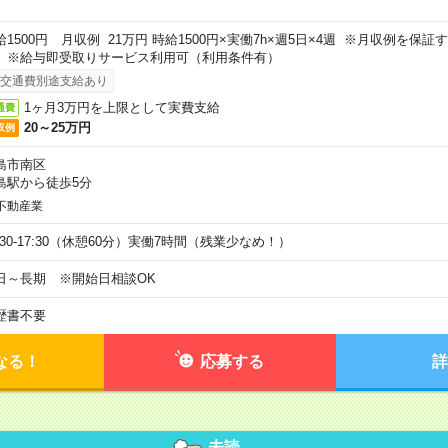
給1500円 月収例 21万円 時給1500円×実働7h×週5日×4週 ※月収例を保
。※給与即受取りサービス利用可（利用条件有）
交通費別途支給あり
1ヶ月3万円を上限として実費支給
通費
20～25万円
収例
島市南区
島駅から徒歩5分
不動産業
9:30-17:30（休憩60分）実働7時間（残業少なめ！）
日～長期 ※開始日相談OK
歴書不要
なる！
応募する
詳
未読