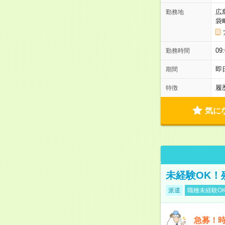
広
勤務地
袋
0
勤務時間
即
期間
履
特徴
気に
未経験OK！
派遣
職種未経験O
急募！時