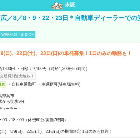
未読
広／8／8・9・22・23日＊自動車ディーラーでの
WEB登録・面接OK
)、9(日)、22日(土)、23日(日)の単発募集！1日のみの勤務も！
1300円 ・日額：9,100円（時給1,300円×7時間）
交通費別途支給あり
・自転車通勤可 ・車通勤可(駐車場無料)
通費
島県呉市
駅から徒歩9分
ディーラー
0：00～18：00（休憩60分/実働7時間）
8(土)、8/9(日)、22日(土)、23日(日)の期間限定 1日のみも歓迎！