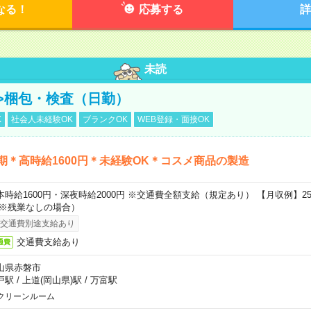
なる！
応募する
詳
未読
>梱包・検査（日勤）
K
社会人未経験OK
ブランクOK
WEB登録・面接OK
期＊高時給1600円＊未経験OK＊コスメ商品の製造
本時給1600円・深夜時給2000円 ※交通費全額支給（規定あり） 【月収例】25
 ※残業なしの場合）
交通費別途支給あり
交通費支給あり
通費
山県赤磐市
戸駅
/
上道(岡山県)駅
/
万富駅
クリーンルーム