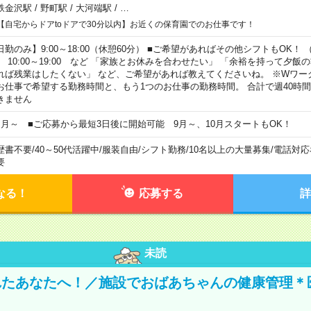
鉄金沢駅
/
野町駅
/
大河端駅
/
…
【自宅からドアtoドアで30分以内】お近くの保育園でのお仕事です！
日勤のみ】9:00～18:00（休憩60分） ■ご希望があればその他シフトもOK！ （例）
0:00～19:00 など 「家族とお休みを合わせたい」 「余裕を持って夕飯
れば残業はしたくない」 など、ご希望があれば教えてくださいね。 ※Wワー
お仕事で希望する勤務時間と、もう1つのお仕事の勤務時間。 合計で週40時
きません
ヶ月～ ■ご応募から最短3日後に開始可能 9月～、10月スタートもOK！
歴書不要
/
40～50代活躍中
/
服装自由
/
シフト勤務
/
10名以上の大量募集
/
電話対応
要
なる！
応募する
詳
未読
れたあなたへ！／施設でおばあちゃんの健康管理＊