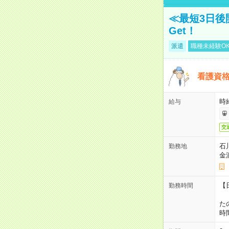
≪最短3日後
Get！
派遣
職種未経験O
看護資
時
給与
交
石
勤務地
金
【
勤務時間
1
た
時