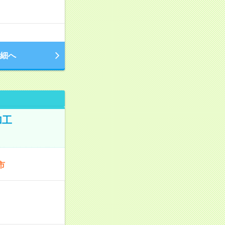
細へ
加工
市