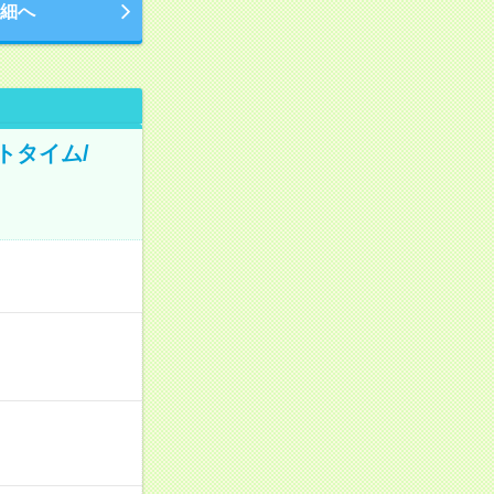
細へ
トタイム/