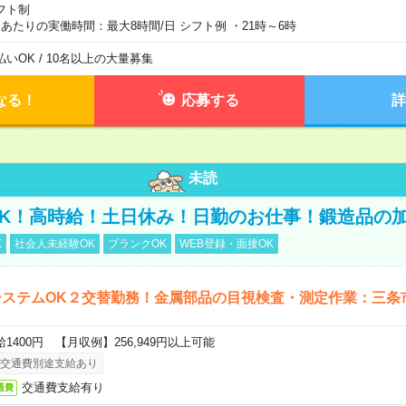
フト制
日あたりの実働時間：最大8時間/日 シフト例 ・21時～6時
払いOK / 10名以上の大量募集
なる！
応募する
詳
未読
K！高時給！土日休み！日勤のお仕事！鍛造品の
K
社会人未経験OK
ブランクOK
WEB登録・面接OK
システムOK２交替勤務！金属部品の目視検査・測定作業：三条
給1400円 【月収例】256,949円以上可能
交通費別途支給あり
交通費支給有り
通費