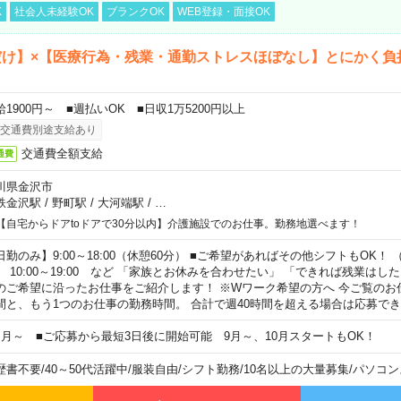
K
社会人未経験OK
ブランクOK
WEB登録・面接OK
だけ】×【医療行為・残業・通勤ストレスほぼなし】とにかく負
給1900円～ ■週払いOK ■日収1万5200円以上
交通費別途支給あり
交通費全額支給
通費
川県金沢市
鉄金沢駅
/
野町駅
/
大河端駅
/
…
【自宅からドアtoドアで30分以内】介護施設でのお仕事。勤務地選べます！
日勤のみ】9:00～18:00（休憩60分） ■ご希望があればその他シフトもOK！ （例）
0:00～19:00 など 「家族とお休みを合わせたい」 「できれば残業はし
のご希望に沿ったお仕事をご紹介します！ ※Wワーク希望の方へ 今ご覧のお
間と、もう1つのお仕事の勤務時間。 合計で週40時間を超える場合は応募で
ヶ月～ ■ご応募から最短3日後に開始可能 9月～、10月スタートもOK！
歴書不要
/
40～50代活躍中
/
服装自由
/
シフト勤務
/
10名以上の大量募集
/
パソコン