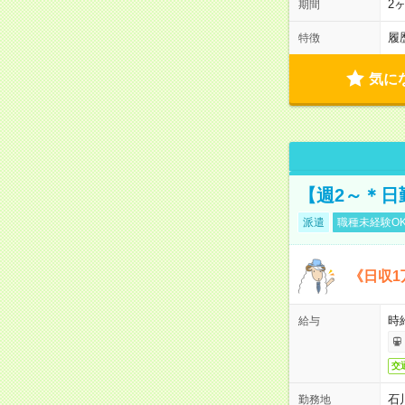
2
期間
履
特徴
気に
【週2～＊日
派遣
職種未経験O
《日収1
時
給与
交
石
勤務地