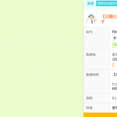
派遣
職種未経験O
【日勤
す
時
給与
交
石
勤務地
北
【
勤務時間
1
た
時
2
期間
履
特徴