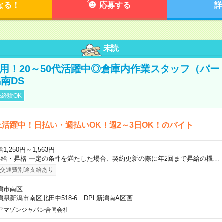
なる！
応募する
詳
未読
直雇用！20～50代活躍中◎倉庫内作業スタッフ（パー
南DS
経験OK
上活躍中！日払い・週払いOK！週2～3日OK！のバイト
1,250円～1,563円
昇給・昇格 一定の条件を満たした場合、契約更新の際に年2回まで昇給の機…
交通費別途支給あり
潟市南区
潟県新潟市南区北田中518-6 DPL新潟南A区画
アマゾンジャパン合同会社