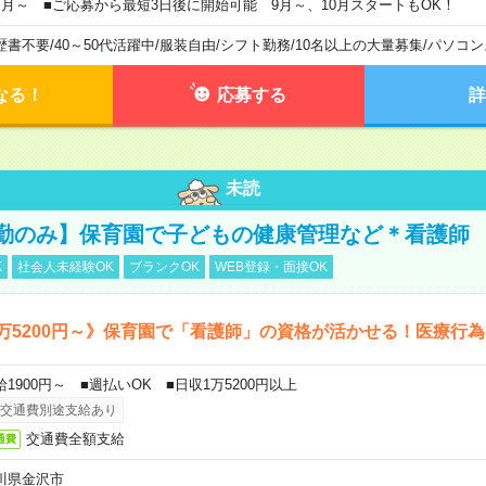
ヶ月～ ■ご応募から最短3日後に開始可能 9月～、10月スタートもOK！
歴書不要
/
40～50代活躍中
/
服装自由
/
シフト勤務
/
10名以上の大量募集
/
パソコン
なる！
応募する
詳
未読
勤のみ】保育園で子どもの健康管理など＊看護師
K
社会人未経験OK
ブランクOK
WEB登録・面接OK
万5200円～》保育園で「看護師」の資格が活かせる！医療行
給1900円～ ■週払いOK ■日収1万5200円以上
交通費別途支給あり
交通費全額支給
通費
川県金沢市