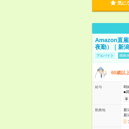
気に
Amazon
夜勤）｜新潟
アルバイト
職種未
60歳以
時給
給与
■
新
勤務地
新