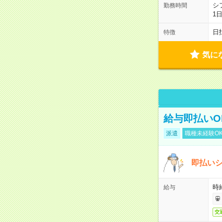
シ
勤務時間
1
日
特徴
気に
給与即払いO
派遣
職種未経験O
即払い
時
給与
交