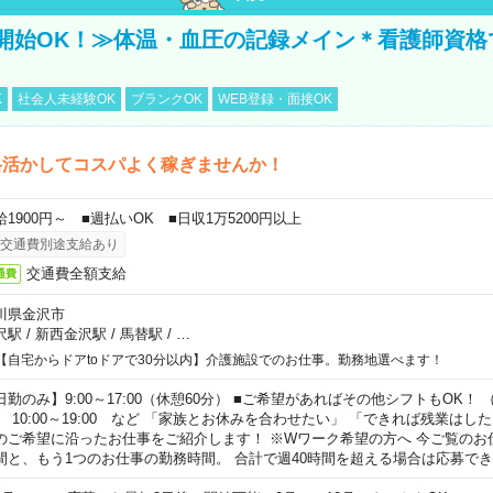
開始OK！≫体温・血圧の記録メイン＊看護師資格
K
社会人未経験OK
ブランクOK
WEB登録・面接OK
格活かしてコスパよく稼ぎませんか！
給1900円～ ■週払いOK ■日収1万5200円以上
交通費別途支給あり
交通費全額支給
通費
川県金沢市
沢駅
/
新西金沢駅
/
馬替駅
/
…
【自宅からドアtoドアで30分以内】介護施設でのお仕事。勤務地選べます！
日勤のみ】9:00～17:00（休憩60分） ■ご希望があればその他シフトもOK！ （例）
0:00～19:00 など 「家族とお休みを合わせたい」 「できれば残業はし
のご希望に沿ったお仕事をご紹介します！ ※Wワーク希望の方へ 今ご覧のお
間と、もう1つのお仕事の勤務時間。 合計で週40時間を超える場合は応募で