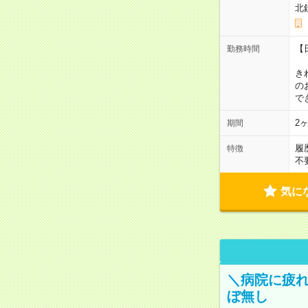
北
【
勤務時間
1
き
の
で
2
期間
履
特徴
不
気に
＼病院に疲
ぼ無し