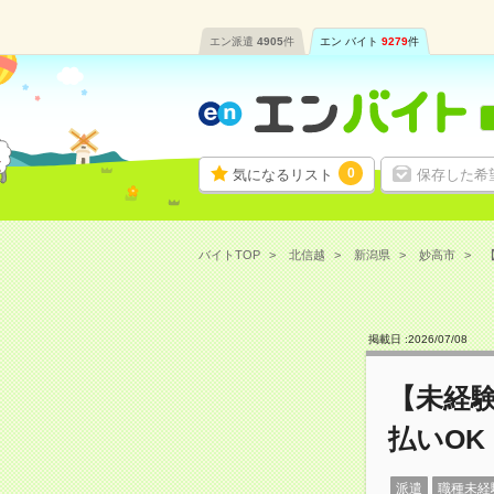
エン派遣
4905
件
エン バイト
9279
件
0
気になるリスト
保存した希
バイトTOP
北信越
新潟県
妙高市
【
掲載日 :
2026
/
07
/
08
【未経験
払いOK
派遣
職種未経